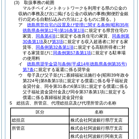
(3)
取扱事務の範囲
マルチペイメントネットワークを利用する県の公金の
収納の事務及び次に掲げる公金の収納の事務
(郵便貯金銀
行の定める自動払込みの方法によるものに限る。)
ア
徳島県営住宅の設置及び管理に関する条例
(昭和35年
徳島県条例第12号)
第16条第1項
に規定する県営住宅の
家賃、
同条第4項
に規定する改良住宅の家賃、
同条例第
30条第1項
及び
第3項
に規定する収入超過者に対する家
賃等、
同条例第32条第1項
に規定する高額所得者に対
する家賃並びに
同条例第57条第1項
に規定する駐車場
の使用料
イ
徳島県奨学金貸与条例
(平成14年徳島県条例第35号)
第7条
に規定する返還に係る奨学金
ウ 母子及び父子並びに寡婦福祉法施行令
(昭和39年政令
第224号)
第8条第1項に規定する償還に係る母子福祉資
金貸付金、同令第31条の6第1項に規定する償還に係る
父子福祉資金貸付金及び同令第37条第1項に規定する
償還に係る寡婦福祉資金貸付金
5 総括店、所管店、代理総括店及び代理所管店の名称
区分
名称
総括店
株式会社阿波銀行県庁支店
所管店
株式会社阿波銀行県庁支店
株式会社阿波銀行阿南支店