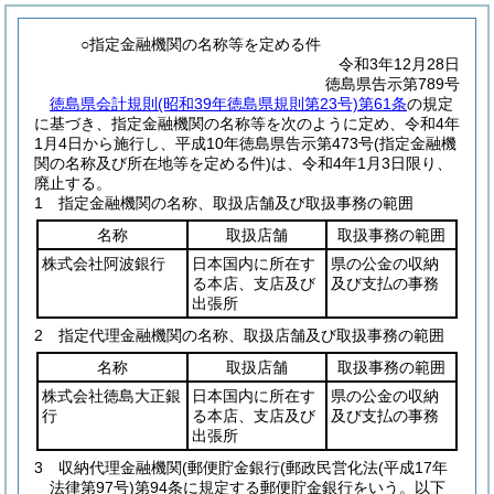
○指定金融機関の名称等を定める件
令和3年12月28日
徳島県告示第789号
徳島県会計規則(昭和39年徳島県規則第23号)第61条
の規定
に基づき、指定金融機関の名称等を次のように定め、令和4年
1月4日から施行し、平成10年徳島県告示第473号(指定金融機
関の名称及び所在地等を定める件)は、令和4年1月3日限り、
廃止する。
1 指定金融機関の名称、取扱店舗及び取扱事務の範囲
名称
取扱店舗
取扱事務の範囲
株式会社阿波銀行
日本国内に所在す
県の公金の収納
る本店、支店及び
及び支払の事務
出張所
2 指定代理金融機関の名称、取扱店舗及び取扱事務の範囲
名称
取扱店舗
取扱事務の範囲
株式会社徳島大正銀
日本国内に所在す
県の公金の収納
行
る本店、支店及び
及び支払の事務
出張所
3 収納代理金融機関
(郵便貯金銀行
(郵政民営化法
(平成17年
法律第97号)
第94条に規定する郵便貯金銀行をいう。以下