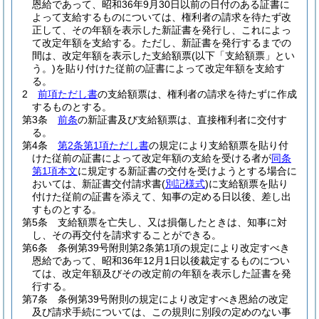
恩給であって、昭和36年9月30日以前の日付のある証書に
よって支給するものについては、権利者の請求を待たず改
正して、その年額を表示した新証書を発行し、これによっ
て改定年額を支給する。
ただし、新証書を発行するまでの
間は、改定年額を表示した支給額票
(以下「支給額票」とい
う。)
を貼り付けた従前の証書によって改定年額を支給す
る。
2
前項ただし書
の支給額票は、権利者の請求を待たずに作成
するものとする。
第3条
前条
の新証書及び支給額票は、直接権利者に交付す
る。
第4条
第2条第1項ただし書
の規定により支給額票を貼り付
けた従前の証書によって改定年額の支給を受ける者が
同条
第1項本文
に規定する新証書の交付を受けようとする場合に
おいては、新証書交付請求書
(
別記様式
)
に支給額票を貼り
付けた従前の証書を添えて、知事の定める日以後、差し出
すものとする。
第5条
支給額票を亡失し、又は損傷したときは、知事に対
し、その再交付を請求することができる。
第6条
条例第39号附則第2条第1項の規定により改定すべき
恩給であって、昭和36年12月1日以後裁定するものについ
ては、改定年額及びその改定前の年額を表示した証書を発
行する。
第7条
条例第39号附則の規定により改定すべき恩給の改定
及び請求手続については、この規則に別段の定めのない事