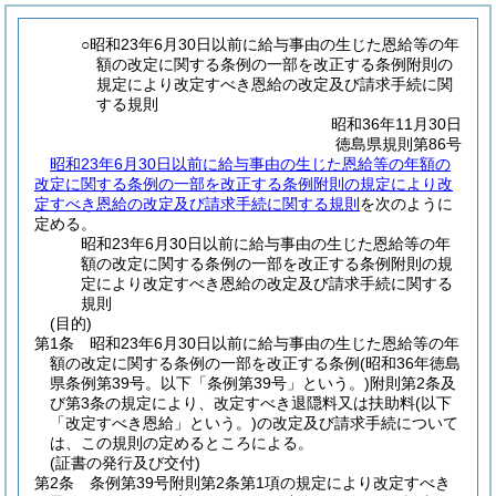
○昭和23年6月30日以前に給与事由の生じた恩給等の年
額の改定に関する条例の一部を改正する条例附則の
規定により改定すべき恩給の改定及び請求手続に関
する規則
昭和36年11月30日
徳島県規則第86号
昭和23年6月30日以前に給与事由の生じた恩給等の年額の
改定に関する条例の一部を改正する条例附則の規定により改
定すべき恩給の改定及び請求手続に関する規則
を次のように
定める。
昭和23年6月30日以前に給与事由の生じた恩給等の年
額の改定に関する条例の一部を改正する条例附則の規
定により改定すべき恩給の改定及び請求手続に関する
規則
(目的)
第1条
昭和23年6月30日以前に給与事由の生じた恩給等の年
額の改定に関する条例の一部を改正する条例
(昭和36年徳島
県条例第39号。以下「条例第39号」という。)
附則第2条及
び第3条の規定により、改定すべき退隠料又は扶助料
(以下
「改定すべき恩給」という。)
の改定及び請求手続について
は、この規則の定めるところによる。
(証書の発行及び交付)
第2条
条例第39号附則第2条第1項の規定により改定すべき