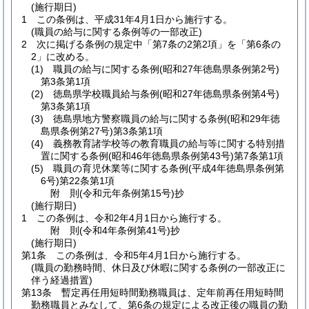
(施行期日)
1
この条例は、平成31年4月1日から施行する。
(職員の給与に関する条例等の一部改正)
2
次に掲げる条例の規定中「第7条の2第2項」を「第6条の
2」に改める。
(1)
職員の給与に関する条例
(昭和27年徳島県条例第2号)
第3条第1項
(2)
徳島県学校職員給与条例
(昭和27年徳島県条例第4号)
第3条第1項
(3)
徳島県地方警察職員の給与に関する条例
(昭和29年徳
島県条例第27号)
第3条第1項
(4)
義務教育諸学校等の教育職員の給与等に関する特別措
置に関する条例
(昭和46年徳島県条例第43号)
第7条第1項
(5)
職員の育児休業等に関する条例
(平成4年徳島県条例第
6号)
第22条第1項
附
則
(令和元年
条例第15号)
抄
(施行期日)
1
この条例は、令和2年4月1日から施行する。
附
則
(令和4年
条例第41号)
抄
(施行期日)
第1条
この条例は、令和5年4月1日から施行する。
(職員の勤務時間、休日及び休暇に関する条例の一部改正に
伴う経過措置)
第13条
暫定再任用短時間勤務職員は、定年前再任用短時間
勤務職員とみなして、第6条の規定による改正後の職員の勤