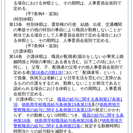
る場合における休暇とし、その期間は、人事委員会規則で
定める。
(平7条例4・追加)
(特別休暇)
第13条
特別休暇は、選挙権の行使、結婚、出産、交通機関
の事故その他の特別の事由により職員が勤務しないことが
相当である場合として人事委員会規則で定める場合におけ
る休暇とし、その期間は、人事委員会規則で定める。
(平7条例4・追加)
(介護休暇)
第14条
介護休暇は、職員が配偶者
(届出をしないが事実上婚
姻関係と同様の事情にある者を含む。以下この項において
同じ。)
、父母、子、配偶者の父母その他人事委員会規則で
定める者
(
第16条の3第1項
において「配偶者等」という。)
で負傷、疾病又は老齢により日常生活を営むのに支障があ
るものの介護をするため、勤務しないことが相当であると
認められる場合における休暇とし、その期間は、人事委員
会規則で定める。
2
介護休暇については、
職員の給与に関する条例第17条第1
項
、
徳島県学校職員給与条例第19条第1項
及び
徳島県地方
警察職員の給与に関する条例第21条第1項
の規定にかかわ
らず、その勤務しない1時間につき、
職員の給与に関する条
例第18条
、
徳島県学校職員給与条例第20条
及び
徳島県地方
警察職員の給与に関する条例第22条
に規定する勤務時間1
時間当たりの給与額を減額する。