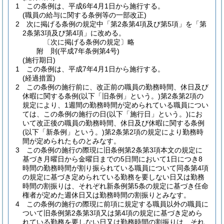
1
この条例は、平成6年4月1日から施行する。
(職員の給与に関する条例等の一部改正)
2
次に掲げる条例の規定中「第2条第4項及び第5項」を「第
2条第3項及び第4項」に改める。
〔次に掲げる条例の規定〕略
附
則
(平成7年
条例第4号)
(施行期日)
1
この条例は、平成7年4月1日から施行する。
(経過措置)
2
この条例の施行前に、改正前の職員の勤務時間、休日及び
休暇に関する条例
(以下「旧条例」という。)
第2条第2項の
規定により、1週間の勤務時間が定められている職員につい
ては、この条例の施行の日
(以下「施行日」という。)
にお
いて改正後の職員の勤務時間、休日及び休暇に関する条例
(以下「新条例」という。)
第2条第2項の規定により勤務時
間が定められたものとみなす。
3
この条例の施行の際現に旧条例第2条第3項本文の規定に
基づき月曜日から金曜日までの5日間において1日につき8
時間の勤務時間が割り振られている職員について同条第4項
の規定に基づき定められている勤務を要しない日又は勤務
時間の割振りは、それぞれ新条例第5条の規定に基づき任命
権者が定めた週休日又は勤務時間の割振りとみなす。
4
この条例の施行の際現に前項に規定する職員以外の職員に
ついて旧条例第2条第3項又は第4項の規定に基づき定めら
れている勤務を要しない日又は勤務時間の割振りは、それ