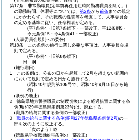
(非常勤職員の勤務時間、休暇等)
第17条
非常勤職員
(定年前再任用短時間勤務職員を除く。)
の勤務時間、休暇等については、
第2条
から
前条
までの規定
にかかわらず、その職務の性質等を考慮して、人事委員会
の定める基準に従い、任命権者が定める。
(平7条例4・旧第7条繰下・一部改正、平12条例5・
令元条例15・令4条例41・一部改正)
(人事委員会規則への委任)
第18条
この条例の施行に関し必要な事項は、人事委員会規
則で定める。
(平7条例4・旧第8条繰下)
附
則
(施行期日)
1
この条例は、公布の日から起算して2月を超えない範囲内
において規則で定める日から施行する。
(昭和40年規則第105号で、昭和40年9月18日から施
行)
(条例の廃止)
2
徳島県地方警察職員の制度切換による経過措置に関する条
例
(昭和29年徳島県条例第23号)
は、廃止する。
(職員の給与に関する条例の一部改正)
3
職員の給与に関する条例
(昭和27年徳島県条例第2号)
の一
部を次のように改正する。
〔次のよう〕略
(徳島県学校職員給与条例の一部改正)