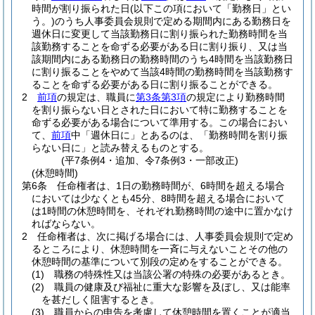
時間が割り振られた日
(以下この項において「勤務日」とい
う。)
のうち人事委員会規則で定める期間内にある勤務日を
週休日に変更して当該勤務日に割り振られた勤務時間を当
該勤務することを命ずる必要がある日に割り振り、又は当
該期間内にある勤務日の勤務時間のうち4時間を当該勤務日
に割り振ることをやめて当該4時間の勤務時間を当該勤務す
ることを命ずる必要がある日に割り振ることができる。
2
前項
の規定は、職員に
第3条第3項
の規定により勤務時間
を割り振らない日とされた日において特に勤務することを
命ずる必要がある場合について準用する。
この場合におい
て、
前項
中「週休日に」とあるのは、「勤務時間を割り振
らない日に」と読み替えるものとする。
(平7条例4・追加、令7条例3・一部改正)
(休憩時間)
第6条
任命権者は、1日の勤務時間が、6時間を超える場合
においては少なくとも45分、8時間を超える場合において
は1時間の休憩時間を、それぞれ勤務時間の途中に置かなけ
ればならない。
2
任命権者は、次に掲げる場合には、人事委員会規則で定め
るところにより、休憩時間を一斉に与えないことその他の
休憩時間の基準について別段の定めをすることができる。
(1)
職務の特殊性又は当該公署の特殊の必要があるとき。
(2)
職員の健康及び福祉に重大な影響を及ぼし、又は能率
を甚だしく阻害するとき。
(3)
職員からの申告を考慮して休憩時間を置くことが適当