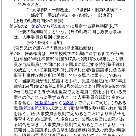
であるとき。
(平元条例2・一部改正、平7条例4・旧第3条繰下・
一部改正、平11条例2・令7条例3・一部改正)
(正規の勤務時間外の勤務)
第6条の2
第2条
から
第5条
までに規定する勤務時間
(以下
「正規の勤務時間」という。)
外の勤務に関し必要な事項
は、人事委員会規則で定める。
(平31条例3・追加)
(育児又は介護を行う職員の早出遅出勤務)
第7条
任命権者は、中学校就学の始期に達するまでの子
(民
法
(明治29年法律第89号)
第817条の2第1項の規定により職
員が当該職員との間における同項に規定する特別養子縁組
の成立について家庭裁判所に請求した者
(当該請求に係る家
事審判事件が裁判所に係属している場合に限る。)
であっ
て、当該職員が現に監護するもの、児童福祉法
(昭和22年法
律第164号)
第27条第1項第3号の規定により同法第6条の4第
2号に規定する養子縁組里親である職員に委託されている児
童その他これらに準ずる者として人事委員会規則で定める
者を含む。
次条第1項
から
第3項
までにおいて同じ。)
のある
職員
(
第3条第3項
の規定により勤務時間を割り振られた職員
を除く。)
が人事委員会規則で定めるところにより当該子を
養育するために請求した場合には、公務の運営に支障があ
る場合を除き、人事委員会規則で定めるところにより、当
該職員に当該請求に係る早出遅出勤務
(始業及び終業の時刻
を、職員が育児又は介護を行うためのものとしてあらかじ