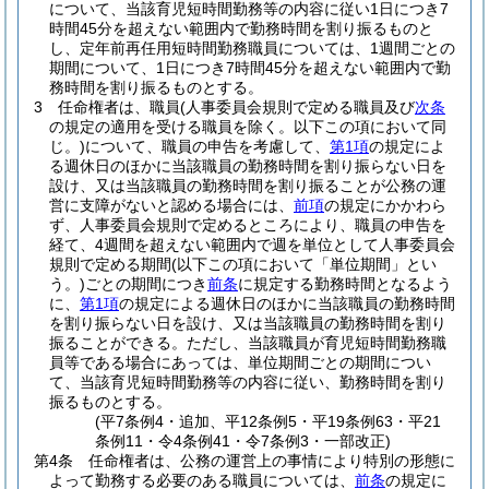
について、当該育児短時間勤務等の内容に従い1日につき7
時間45分を超えない範囲内で勤務時間を割り振るものと
し、定年前再任用短時間勤務職員については、1週間ごとの
期間について、1日につき7時間45分を超えない範囲内で勤
務時間を割り振るものとする。
3
任命権者は、職員
(人事委員会規則で定める職員及び
次条
の規定の適用を受ける職員を除く。以下この項において同
じ。)
について、職員の申告を考慮して、
第1項
の規定によ
る週休日のほかに当該職員の勤務時間を割り振らない日を
設け、又は当該職員の勤務時間を割り振ることが公務の運
営に支障がないと認める場合には、
前項
の規定にかかわら
ず、人事委員会規則で定めるところにより、職員の申告を
経て、4週間を超えない範囲内で週を単位として人事委員会
規則で定める期間
(以下この項において「単位期間」とい
う。)
ごとの期間につき
前条
に規定する勤務時間となるよう
に、
第1項
の規定による週休日のほかに当該職員の勤務時間
を割り振らない日を設け、又は当該職員の勤務時間を割り
振ることができる。
ただし、当該職員が育児短時間勤務職
員等である場合にあっては、単位期間ごとの期間につい
て、当該育児短時間勤務等の内容に従い、勤務時間を割り
振るものとする。
(平7条例4・追加、平12条例5・平19条例63・平21
条例11・令4条例41・令7条例3・一部改正)
第4条
任命権者は、公務の運営上の事情により特別の形態に
よって勤務する必要のある職員については、
前条
の規定に