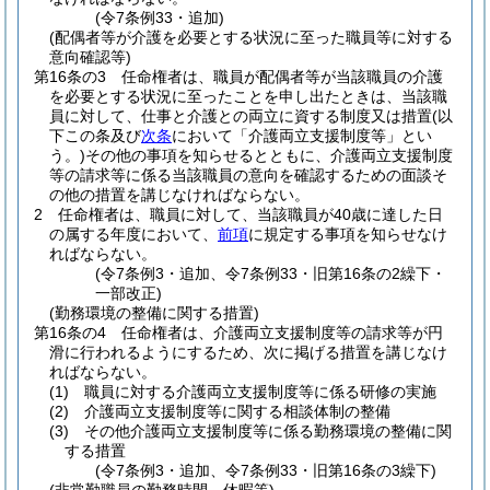
(令7条例33・追加)
(配偶者等が介護を必要とする状況に至った職員等に対する
意向確認等)
第16条の3
任命権者は、職員が配偶者等が当該職員の介護
を必要とする状況に至ったことを申し出たときは、当該職
員に対して、仕事と介護との両立に資する制度又は措置
(以
下この条及び
次条
において「介護両立支援制度等」とい
う。)
その他の事項を知らせるとともに、介護両立支援制度
等の請求等に係る当該職員の意向を確認するための面談そ
の他の措置を講じなければならない。
2
任命権者は、職員に対して、当該職員が40歳に達した日
の属する年度において、
前項
に規定する事項を知らせなけ
ればならない。
(令7条例3・追加、令7条例33・旧第16条の2繰下・
一部改正)
(勤務環境の整備に関する措置)
第16条の4
任命権者は、介護両立支援制度等の請求等が円
滑に行われるようにするため、次に掲げる措置を講じなけ
ればならない。
(1)
職員に対する介護両立支援制度等に係る研修の実施
(2)
介護両立支援制度等に関する相談体制の整備
(3)
その他介護両立支援制度等に係る勤務環境の整備に関
する措置
(令7条例3・追加、令7条例33・旧第16条の3繰下)