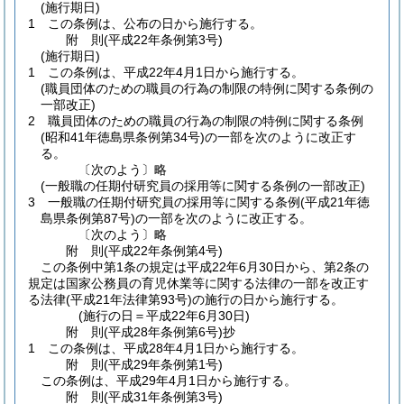
(施行期日)
1
この条例は、公布の日から施行する。
附
則
(平成22年
条例第3号)
(施行期日)
1
この条例は、平成22年4月1日から施行する。
(職員団体のための職員の行為の制限の特例に関する条例の
一部改正)
2
職員団体のための職員の行為の制限の特例に関する条例
(昭和41年徳島県条例第34号)
の一部を次のように改正す
る。
〔次のよう〕略
(一般職の任期付研究員の採用等に関する条例の一部改正)
3
一般職の任期付研究員の採用等に関する条例
(平成21年徳
島県条例第87号)
の一部を次のように改正する。
〔次のよう〕略
附
則
(平成22年
条例第4号)
この条例中第1条の規定は平成22年6月30日から、第2条の
規定は国家公務員の育児休業等に関する法律の一部を改正す
る法律
(平成21年法律第93号)
の施行の日から施行する。
(施行の日＝平成22年6月30日)
附
則
(平成28年
条例第6号)
抄
1
この条例は、平成28年4月1日から施行する。
附
則
(平成29年
条例第1号)
この条例は、平成29年4月1日から施行する。
附
則
(平成31年
条例第3号)