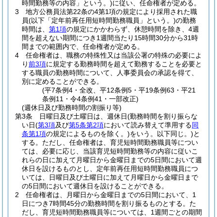
時間勤務等の内容」という。)
に従い、任命権者が定める。
3
地方公務員法第22条の4第1項の規定により採用された職
員
(以下「定年前再任用短時間勤務職員」という。)
の勤務
時間は、
第1項
の規定にかかわらず、休憩時間を除き、4週
間を超えない期間につき1週間当たり15時間30分から31時
間までの範囲内で、任命権者が定める。
4
任命権者は、職務の特殊性又は当該公署の特殊の必要によ
り
前3項
に規定する勤務時間を超えて勤務することを必要と
する職員の勤務時間について、人事委員会の承認を得て、
別に定めることができる。
(平7条例4・全改、平12条例5・平19条例63・平21
条例11・令4条例41・一部改正)
(週休日及び勤務時間の割振り等)
第3条
日曜日及び土曜日は、週休日
(勤務時間を割り振らな
い日
(
第3項
及び
第5条第2項
において読み替えて準用する
同
条第1項
の規定によるものを除く。)
をいう。以下同じ。)
と
する。
ただし、任命権者は、育児短時間勤務職員等につい
ては、必要に応じ、当該育児短時間勤務等の内容に従いこ
れらの日に加えて月曜日から金曜日までの5日間において週
休日を設けるものとし、定年前再任用短時間勤務職員につ
いては、日曜日及び土曜日に加えて月曜日から金曜日まで
の5日間において週休日を設けることができる。
2
任命権者は、月曜日から金曜日までの5日間において、1
日につき7時間45分の勤務時間を割り振るものとする。
た
だし、育児短時間勤務職員等については、1週間ごとの期間