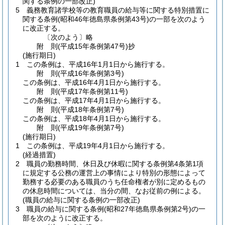
関する条例の一部改正)
5
義務教育諸学校等の教育職員の給与等に関する特別措置に
関する条例
(昭和46年徳島県条例第43号)
の一部を次のよう
に改正する。
〔次のよう〕略
附
則
(平成15年
条例第47号)
抄
(施行期日)
1
この条例は、平成16年1月1日から施行する。
附
則
(平成16年
条例第3号)
この条例は、平成16年4月1日から施行する。
附
則
(平成17年
条例第11号)
この条例は、平成17年4月1日から施行する。
附
則
(平成18年
条例第7号)
この条例は、平成18年4月1日から施行する。
附
則
(平成19年
条例第7号)
(施行期日)
1
この条例は、平成19年4月1日から施行する。
(経過措置)
2
職員の勤務時間、休日及び休暇に関する条例第4条第1項
に規定する公務の運営上の事情により特別の形態によって
勤務する必要のある職員のうち任命権者が別に定めるもの
の休息時間については、当分の間、なお従前の例による。
(職員の給与に関する条例の一部改正)
3
職員の給与に関する条例
(昭和27年徳島県条例第2号)
の一
部を次のように改正する。