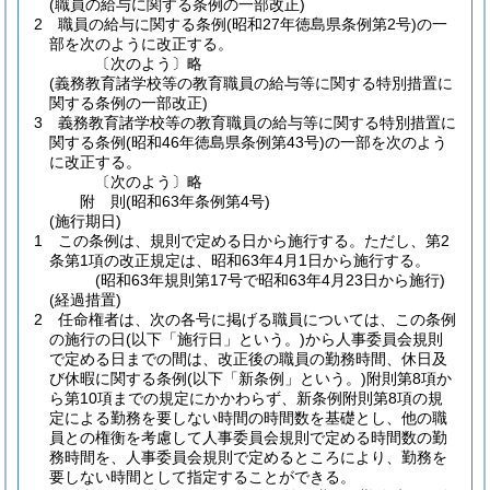
(職員の給与に関する条例の一部改正)
2
職員の給与に関する条例
(昭和27年徳島県条例第2号)
の一
部を次のように改正する。
〔次のよう〕略
(義務教育諸学校等の教育職員の給与等に関する特別措置に
関する条例の一部改正)
3
義務教育諸学校等の教育職員の給与等に関する特別措置に
関する条例
(昭和46年徳島県条例第43号)
の一部を次のよう
に改正する。
〔次のよう〕略
附
則
(昭和63年
条例第4号)
(施行期日)
1
この条例は、規則で定める日から施行する。
ただし、第2
条第1項の改正規定は、昭和63年4月1日から施行する。
(昭和63年規則第17号で昭和63年4月23日から施行)
(経過措置)
2
任命権者は、次の各号に掲げる職員については、この条例
の施行の日
(以下「施行日」という。)
から人事委員会規則
で定める日までの間は、改正後の職員の勤務時間、休日及
び休暇に関する条例
(以下「新条例」という。)
附則第8項か
ら第10項までの規定にかかわらず、新条例附則第8項の規
定による勤務を要しない時間の時間数を基礎とし、他の職
員との権衡を考慮して人事委員会規則で定める時間数の勤
務時間を、人事委員会規則で定めるところにより、勤務を
要しない時間として指定することができる。