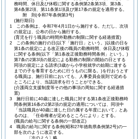
務時間、休日及び休暇に関する条例第2条第3項、第3条、
第4条第2項、第11条第1項及び第17条の規定を適用する。
附
則
(令和7年
条例第3号)
(施行期日)
1
この条例は、令和7年4月1日から施行する。
ただし、次項
の規定は、公布の日から施行する。
(育児を行う職員の時間外勤務の制限に関する経過措置)
2
この条例の施行の日
(以下「施行日」という。)
以後の日を
第1条の規定による改正後の職員の勤務時間、休日及び休暇
に関する条例
(以下「第1条改正後勤務時間条例」という。)
第7条の2第3項の規定による勤務の制限の開始の日とする
同項の規定による請求
(3歳から小学校就学の始期に達する
までの子を養育するために行うものに限る。)
を行おうとす
る職員は、施行日前においても、人事委員会規則で定める
ところにより、当該請求を行うことができる。
(介護両立支援制度等その他の事項の周知に関する経過措
置)
3
施行日前に40歳に達した職員に対する第1条改正後勤務時
間条例第16条の2第2項の規定の適用については、同項中
「当該職員が40歳に達した日の属する年度において」とあ
るのは、「任命権者が定めるところにより」とする。
(職員の給与に関する条例の一部改正)
4
職員の給与に関する条例
(昭和27年徳島県条例第2号)
の一
部を次のように改正する。
〔次のよう〕略