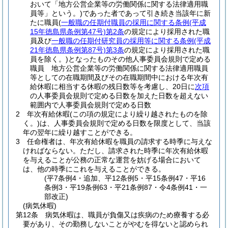
おいて「地方公営企業等の労働関係に関する法律適用職
員等」という。)
であった者であって引き続き当該年に新
たに職員
(
一般職の任期付職員の採用に関する条例
(平成
15年徳島県条例第47号)
第2条
の規定により採用された職
員及び
一般職の任期付研究員の採用等に関する条例
(平成
21年徳島県条例第87号)
第3条
の規定により採用された職
員を除く。)
となったものその他人事委員会規則で定める
職員 地方公営企業等の労働関係に関する法律適用職員
等としての在職期間及びその在職期間中における年次有
給休暇に相当する休暇の残日数等を考慮し、20日に
次項
の人事委員会規則で定める日数を加えた日数を超えない
範囲内で人事委員会規則で定める日数
2
年次有給休暇
(この項の規定により繰り越されたものを除
く。)
は、人事委員会規則で定める日数を限度として、当該
年の翌年に繰り越すことができる。
3
任命権者は、年次有給休暇を職員の請求する時季に与えな
ければならない。
ただし、請求された時季に年次有給休暇
を与えることが公務の正常な運営を妨げる場合において
は、他の時季にこれを与えることができる。
(平7条例4・追加、平12条例5・平15条例47・平16
条例3・平19条例63・平21条例87・令4条例41・一
部改正)
(病気休暇)
第12条
病気休暇は、職員が負傷又は疾病のため療養する必
要があり、その勤務しないことがやむを得ないと認められ