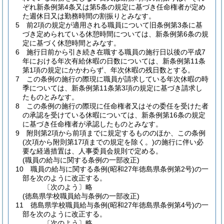
ぞれ新条例第4条又は第5条の規定に基づき任命権者が定め
た週休日又は勤務時間の割振りとみなす。
5
前2項の規定が適用される職員について旧条例第3条に基
づき定められている休憩時間については、新条例第6条の規
定に基づく休憩時間とみなす。
6
施行日前から引き続き在職する職員の施行日以後の平成7
年における年次有給休暇の日数については、新条例第11条
第1項の規定にかかわらず、年次休暇の残日数とする。
7
この条例の施行の際現に職員が請求している年次休暇の時
季については、新条例第11条第3項の規定に基づき請求し
たものとみなす。
8
この条例の施行の際現に任命権者又はその委任を受けた者
の承認を受けている休暇については、新条例第16条の規定
に基づき任命権者が承認したものとみなす。
9
附則第2項から前項までに規定するもののほか、この条例
(次項から附則第17項までの規定を除く。)
の施行に伴い必
要な経過措置は、人事委員会規則で定める。
(職員の給与に関する条例の一部改正)
10
職員の給与に関する条例
(昭和27年徳島県条例第2号)
の一
部を次のように改正する。
〔次のよう〕略
(徳島県学校職員給与条例の一部改正)
11
徳島県学校職員給与条例
(昭和27年徳島県条例第4号)
の一
部を次のように改正する。
〔次のよう〕略