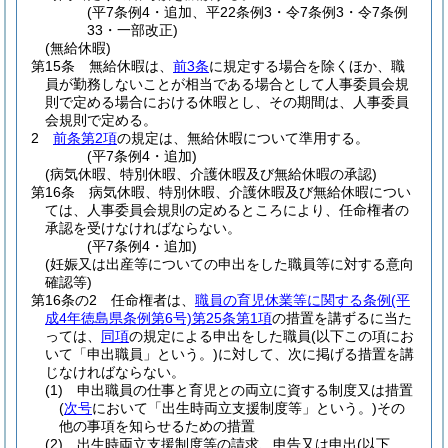
(平7条例4・追加、平22条例3・令7条例3・令7条例
33・一部改正)
(無給休暇)
第15条
無給休暇は、
前3条
に規定する場合を除くほか、職
員が勤務しないことが相当である場合として人事委員会規
則で定める場合における休暇とし、その期間は、人事委員
会規則で定める。
2
前条第2項
の規定は、無給休暇について準用する。
(平7条例4・追加)
(病気休暇、特別休暇、介護休暇及び無給休暇の承認)
第16条
病気休暇、特別休暇、介護休暇及び無給休暇につい
ては、人事委員会規則の定めるところにより、任命権者の
承認を受けなければならない。
(平7条例4・追加)
(妊娠又は出産等についての申出をした職員等に対する意向
確認等)
第16条の2
任命権者は、
職員の育児休業等に関する条例
(平
成4年徳島県条例第6号)
第25条第1項
の措置を講ずるに当た
っては、
同項
の規定による申出をした職員
(以下この項にお
いて「申出職員」という。)
に対して、次に掲げる措置を講
じなければならない。
(1)
申出職員の仕事と育児との両立に資する制度又は措置
(
次号
において「出生時両立支援制度等」という。)
その
他の事項を知らせるための措置
(2)
出生時両立支援制度等の請求、申告又は申出
(以下