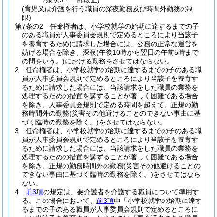
7条例3・一部改正)
(育児又は介護を行う職員の深夜勤務及び時間外勤務の制
限)
第7条の2
任命権者は、小学校就学の始期に達するまでの子
のある職員が人事委員会規則で定めるところにより当該子
を養育するために請求した場合には、公務の正常な運営を
妨げる場合を除き、深夜
(午後10時から翌日の午前5時まで
の間をいう。)
における勤務をさせてはならない。
2
任命権者は、小学校就学の始期に達するまでの子のある職
員が人事委員会規則で定めるところにより当該子を養育す
るために請求した場合には、当該請求をした職員の業務を
処理するための措置を講ずることが著しく困難である場合
を除き、人事委員会規則で定める時間を超えて、正規の勤
務時間外の勤務
(災害その他避けることのできない事由に基
づく臨時の勤務を除く。)
をさせてはならない。
3
任命権者は、小学校就学の始期に達するまでの子のある職
員が人事委員会規則で定めるところにより当該子を養育す
るために請求した場合には、当該請求をした職員の業務を
処理するための措置を講ずることが著しく困難である場合
を除き、正規の勤務時間外の勤務
(災害その他避けることの
できない事由に基づく臨時の勤務を除く。)
をさせてはなら
ない。
4
前3項
の規定は、要介護者を介護する職員について準用す
る。
この場合において、
前3項
中「小学校就学の始期に達す
るまでの子のある職員が人事委員会規則で定めるところに