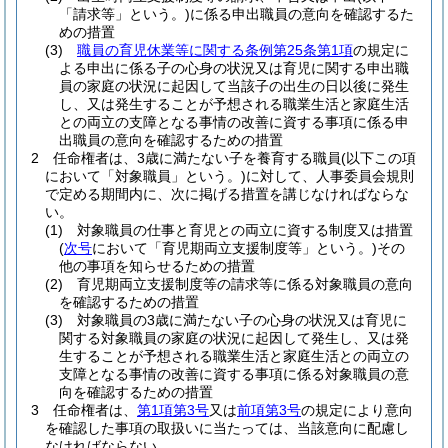
「請求等」という。)
に係る申出職員の意向を確認するた
めの措置
(3)
職員の育児休業等に関する条例第25条第1項
の規定に
よる申出に係る子の心身の状況又は育児に関する申出職
員の家庭の状況に起因して当該子の出生の日以後に発生
し、又は発生することが予想される職業生活と家庭生活
との両立の支障となる事情の改善に資する事項に係る申
出職員の意向を確認するための措置
2
任命権者は、3歳に満たない子を養育する職員
(以下この項
において「対象職員」という。)
に対して、人事委員会規則
で定める期間内に、次に掲げる措置を講じなければならな
い。
(1)
対象職員の仕事と育児との両立に資する制度又は措置
(
次号
において「育児期両立支援制度等」という。)
その
他の事項を知らせるための措置
(2)
育児期両立支援制度等の請求等に係る対象職員の意向
を確認するための措置
(3)
対象職員の3歳に満たない子の心身の状況又は育児に
関する対象職員の家庭の状況に起因して発生し、又は発
生することが予想される職業生活と家庭生活との両立の
支障となる事情の改善に資する事項に係る対象職員の意
向を確認するための措置
3
任命権者は、
第1項第3号
又は
前項第3号
の規定により意向
を確認した事項の取扱いに当たっては、当該意向に配慮し
なければならない。