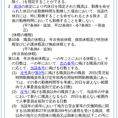
除く。)
を指定することができる。
2
前項
の規定により代休日を指定された職員は、勤務を命ぜ
られた休日の全勤務時間を勤務した場合において、当該代
休日には、特に勤務することを命ぜられるときを除き、正
規の勤務時間においても勤務することを要しない。
(平7条例4・追加、平22条例3・令7条例3・一部改
正)
(休暇の種類)
第10条
職員の休暇は、年次有給休暇、病気休暇及び特別休
暇並びに介護休暇及び無給休暇とする。
(平7条例4・追加)
(年次有給休暇)
第11条
年次有給休暇は、一の年ごとにおける休暇とし、そ
の日数は、一の年において、
次の各号
に掲げる職員の区分
に応じて、
当該各号
に掲げる日数とする。
(1)
次号
及び
第3号
に掲げる職員以外の職員 20日
(育児短
時間勤務職員等及び定年前再任用短時間勤務職員にあっ
ては、その者の勤務時間等を考慮し20日を超えない範囲
内で人事委員会規則で定める日数)
(2)
次号
に掲げる職員以外の職員であって、当該年の中途
において新たに職員となるもの 20日を超えない範囲内
で人事委員会規則で定める日数
(3)
当該年の前年において地方公営企業等の労働関係に関
する法律
(昭和27年法律第289号)
の適用を受ける職員、県
以外の地方公共団体の職員又は国家公務員
(以下この号に