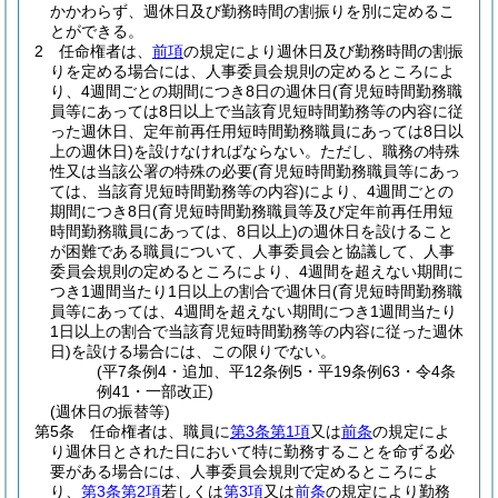
かかわらず、週休日及び勤務時間の割振りを別に定めるこ
とができる。
2
任命権者は、
前項
の規定により週休日及び勤務時間の割振
りを定める場合には、人事委員会規則の定めるところによ
り、4週間ごとの期間につき8日の週休日
(育児短時間勤務職
員等にあっては8日以上で当該育児短時間勤務等の内容に従
った週休日、定年前再任用短時間勤務職員にあっては8日以
上の週休日)
を設けなければならない。
ただし、職務の特殊
性又は当該公署の特殊の必要
(育児短時間勤務職員等にあっ
ては、当該育児短時間勤務等の内容)
により、4週間ごとの
期間につき8日
(育児短時間勤務職員等及び定年前再任用短
時間勤務職員にあっては、8日以上)
の週休日を設けること
が困難である職員について、人事委員会と協議して、人事
委員会規則の定めるところにより、4週間を超えない期間に
つき1週間当たり1日以上の割合で週休日
(育児短時間勤務職
員等にあっては、4週間を超えない期間につき1週間当たり
1日以上の割合で当該育児短時間勤務等の内容に従った週休
日)
を設ける場合には、この限りでない。
(平7条例4・追加、平12条例5・平19条例63・令4条
例41・一部改正)
(週休日の振替等)
第5条
任命権者は、職員に
第3条第1項
又は
前条
の規定によ
り週休日とされた日において特に勤務することを命ずる必
要がある場合には、人事委員会規則で定めるところによ
り、
第3条第2項
若しくは
第3項
又は
前条
の規定により勤務