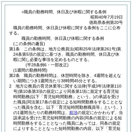
○職員の勤務時間、休日及び休暇に関する条例
昭和40年7月19日
徳島県条例第20号
職員の勤務時間、休日及び休暇に関する条例をここに公布
する。
職員の勤務時間、休日及び休暇に関する条例
(この条例の趣旨)
第1条
この条例は、地方公務員法
(昭和25年法律第261号)
第
24条第5項の規定に基づき、職員の勤務時間、休日及び休
暇に関し必要な事項を定めるものとする。
(平28条例6・一部改正)
(1週間の勤務時間)
第2条
職員の勤務時間は、休憩時間を除き、4週間を超えな
い期間につき1週間当たり38時間45分とする。
2
地方公務員の育児休業等に関する法律
(平成3年法律第110
号)
第10条第3項の規定により同条第1項に規定する育児短
時間勤務
(以下「育児短時間勤務」という。)
の承認を受け
た職員
(同法第17条の規定による短時間勤務をすることとな
った職員を含む。以下「育児短時間勤務職員等」という。)
の1週間当たりの勤務時間は、
前項
の規定にかかわらず、当
該承認を受けた育児短時間勤務の内容
(同条の規定による短
時間勤務をすることとなった職員にあっては、同条の規定
によりすることとなった短時間勤務の内容。以下「育児短