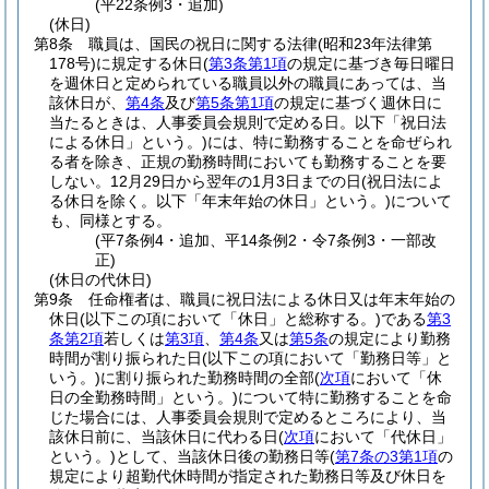
(平22条例3・追加)
(休日)
第8条
職員は、国民の祝日に関する法律
(昭和23年法律第
178号)
に規定する休日
(
第3条第1項
の規定に基づき毎日曜日
を週休日と定められている職員以外の職員にあっては、当
該休日が、
第4条
及び
第5条第1項
の規定に基づく週休日に
当たるときは、人事委員会規則で定める日。以下「祝日法
による休日」という。)
には、特に勤務することを命ぜられ
る者を除き、正規の勤務時間においても勤務することを要
しない。
12月29日から翌年の1月3日までの日
(祝日法によ
る休日を除く。以下「年末年始の休日」という。)
について
も、同様とする。
(平7条例4・追加、平14条例2・令7条例3・一部改
正)
(休日の代休日)
第9条
任命権者は、職員に祝日法による休日又は年末年始の
休日
(以下この項において「休日」と総称する。)
である
第3
条第2項
若しくは
第3項
、
第4条
又は
第5条
の規定により勤務
時間が割り振られた日
(以下この項において「勤務日等」と
いう。)
に割り振られた勤務時間の全部
(
次項
において「休
日の全勤務時間」という。)
について特に勤務することを命
じた場合には、人事委員会規則で定めるところにより、当
該休日前に、当該休日に代わる日
(
次項
において「代休日」
という。)
として、当該休日後の勤務日等
(
第7条の3第1項
の
規定により超勤代休時間が指定された勤務日等及び休日を