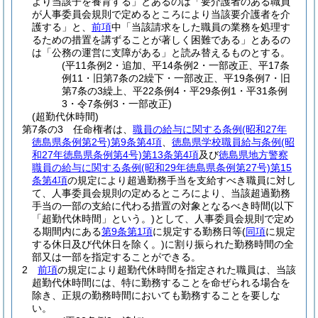
より当該子を養育する」とあるのは「要介護者のある職員
が人事委員会規則で定めるところにより当該要介護者を介
護する」と、
前項
中「当該請求をした職員の業務を処理す
るための措置を講ずることが著しく困難である」とあるの
は「公務の運営に支障がある」と読み替えるものとする。
(平11条例2・追加、平14条例2・一部改正、平17条
例11・旧第7条の2繰下・一部改正、平19条例7・旧
第7条の3繰上、平22条例4・平29条例1・平31条例
3・令7条例3・一部改正)
(超勤代休時間)
第7条の3
任命権者は、
職員の給与に関する条例
(昭和27年
徳島県条例第2号)
第9条第4項
、
徳島県学校職員給与条例
(昭
和27年徳島県条例第4号)
第13条第4項
及び
徳島県地方警察
職員の給与に関する条例
(昭和29年徳島県条例第27号)
第15
条第4項
の規定により超過勤務手当を支給すべき職員に対し
て、人事委員会規則の定めるところにより、当該超過勤務
手当の一部の支給に代わる措置の対象となるべき時間
(以下
「超勤代休時間」という。)
として、人事委員会規則で定め
る期間内にある
第9条第1項
に規定する勤務日等
(
同項
に規定
する休日及び代休日を除く。)
に割り振られた勤務時間の全
部又は一部を指定することができる。
2
前項
の規定により超勤代休時間を指定された職員は、当該
超勤代休時間には、特に勤務することを命ぜられる場合を
除き、正規の勤務時間においても勤務することを要しな
い。