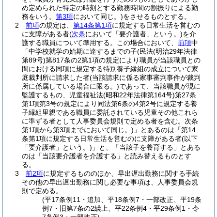
め定められた特定の時刻とする勤務時間の割振りによる勤
務をいう。
第3項
において同じ。)
をさせるものとする。
2
前項
の規定は、
第14条第1項
に規定する日常生活を営むの
に支障がある者
(
次条
において「要介護者」という。)
を介
護する職員について準用する。
この場合において、
前項
中
「中学校就学の始期に達するまでの子
(民法
(明治29年法律
第89号)
第817条の2第1項の規定により職員が当該職員との
間における同項に規定する特別養子縁組の成立について家
庭裁判所に請求した者
(当該請求に係る家事審判事件が裁判
所に係属している場合に限る。)
であって、当該職員が現に
監護するもの、児童福祉法
(昭和22年法律第164号)
第27条
第1項第3号の規定により同法第6条の4第2号に規定する養
子縁組里親である職員に委託されている児童その他これら
に準ずる者として人事委員会規則で定める者を含む。次条
第1項から第3項までにおいて同じ。)
」とあるのは「第14
条第1項に規定する日常生活を営むのに支障がある者
(以下
「要介護者」という。)
」と、「当該子を養育する」とある
のは「当該要介護者を介護する」と読み替えるものとす
る。
3
前2項
に規定するもののほか、早出遅出勤務に関する手続
その他の早出遅出勤務に関し必要な事項は、人事委員会規
則で定める。
(平17条例11・追加、平18条例7・一部改正、平19条
例7・旧第7条の2繰上、平22条例4・平29条例1・令