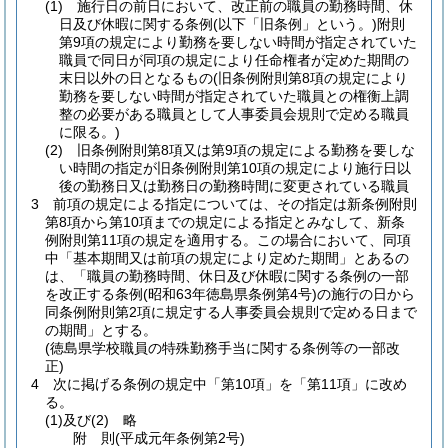
(1)
施行日の前日において、改正前の職員の勤務時間、休
日及び休暇に関する条例
(以下「旧条例」という。)
附則
第9項の規定により勤務を要しない時間が指定されていた
職員で同日が同項の規定により任命権者が定めた期間の
末日以外の日となるもの
(旧条例附則第8項の規定により
勤務を要しない時間が指定されていた職員との権衡上調
整の必要がある職員として人事委員会規則で定める職員
に限る。)
(2)
旧条例附則第8項又は第9項の規定による勤務を要しな
い時間の指定が旧条例附則第10項の規定により施行日以
後の勤務日又は勤務日の勤務時間に変更されている職員
3
前項の規定による指定については、その指定は新条例附則
第8項から第10項までの規定による指定とみなして、新条
例附則第11項の規定を適用する。
この場合において、同項
中「基本期間又は前項の規定により定めた期間」とあるの
は、「職員の勤務時間、休日及び休暇に関する条例の一部
を改正する条例
(昭和63年徳島県条例第4号)
の施行の日から
同条例附則第2項に規定する人事委員会規則で定める日まで
の期間」とする。
(徳島県学校職員の特殊勤務手当に関する条例等の一部改
正)
4
次に掲げる条例の規定中「第10項」を「第11項」に改め
る。
(1)及び(2)
略
附
則
(平成元年
条例第2号)