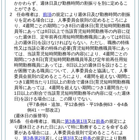
かかわらず、週休日及び勤務時間の割振りを別に定めるこ
とができる。
2
任命権者は、
前項
の規定により週休日及び勤務時間の割振
りを定める場合には、人事委員会規則の定めるところによ
り、4週間ごとの期間につき8日の週休日
(育児短時間勤務職
員等にあっては8日以上で当該育児短時間勤務等の内容に従
った週休日、定年前再任用短時間勤務職員にあっては8日以
上の週休日)
を設けなければならない。
ただし、職務の特殊
性又は当該公署の特殊の必要
(育児短時間勤務職員等にあっ
ては、当該育児短時間勤務等の内容)
により、4週間ごとの
期間につき8日
(育児短時間勤務職員等及び定年前再任用短
時間勤務職員にあっては、8日以上)
の週休日を設けること
が困難である職員について、人事委員会と協議して、人事
委員会規則の定めるところにより、4週間を超えない期間に
つき1週間当たり1日以上の割合で週休日
(育児短時間勤務職
員等にあっては、4週間を超えない期間につき1週間当たり
1日以上の割合で当該育児短時間勤務等の内容に従った週休
日)
を設ける場合には、この限りでない。
(平7条例4・追加、平12条例5・平19条例63・令4条
例41・一部改正)
(週休日の振替等)
第5条
任命権者は、職員に
第3条第1項
又は
前条
の規定によ
り週休日とされた日において特に勤務することを命ずる必
要がある場合には、人事委員会規則で定めるところによ
り、
第3条第2項
若しくは
第3項
又は
前条
の規定により勤務