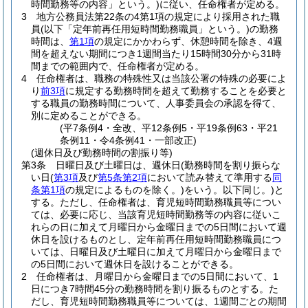
時間勤務等の内容」という。)
に従い、任命権者が定める。
3
地方公務員法第22条の4第1項の規定により採用された職
員
(以下「定年前再任用短時間勤務職員」という。)
の勤務
時間は、
第1項
の規定にかかわらず、休憩時間を除き、4週
間を超えない期間につき1週間当たり15時間30分から31時
間までの範囲内で、任命権者が定める。
4
任命権者は、職務の特殊性又は当該公署の特殊の必要によ
り
前3項
に規定する勤務時間を超えて勤務することを必要と
する職員の勤務時間について、人事委員会の承認を得て、
別に定めることができる。
(平7条例4・全改、平12条例5・平19条例63・平21
条例11・令4条例41・一部改正)
(週休日及び勤務時間の割振り等)
第3条
日曜日及び土曜日は、週休日
(勤務時間を割り振らな
い日
(
第3項
及び
第5条第2項
において読み替えて準用する
同
条第1項
の規定によるものを除く。)
をいう。以下同じ。)
と
する。
ただし、任命権者は、育児短時間勤務職員等につい
ては、必要に応じ、当該育児短時間勤務等の内容に従いこ
れらの日に加えて月曜日から金曜日までの5日間において週
休日を設けるものとし、定年前再任用短時間勤務職員につ
いては、日曜日及び土曜日に加えて月曜日から金曜日まで
の5日間において週休日を設けることができる。
2
任命権者は、月曜日から金曜日までの5日間において、1
日につき7時間45分の勤務時間を割り振るものとする。
た
だし、育児短時間勤務職員等については、1週間ごとの期間