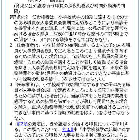
7条例3・一部改正)
(育児又は介護を行う職員の深夜勤務及び時間外勤務の制
限)
第7条の2
任命権者は、小学校就学の始期に達するまでの子
のある職員が人事委員会規則で定めるところにより当該子
を養育するために請求した場合には、公務の正常な運営を
妨げる場合を除き、深夜
(午後10時から翌日の午前5時まで
の間をいう。)
における勤務をさせてはならない。
2
任命権者は、小学校就学の始期に達するまでの子のある職
員が人事委員会規則で定めるところにより当該子を養育す
るために請求した場合には、当該請求をした職員の業務を
処理するための措置を講ずることが著しく困難である場合
を除き、人事委員会規則で定める時間を超えて、正規の勤
務時間外の勤務
(災害その他避けることのできない事由に基
づく臨時の勤務を除く。)
をさせてはならない。
3
任命権者は、小学校就学の始期に達するまでの子のある職
員が人事委員会規則で定めるところにより当該子を養育す
るために請求した場合には、当該請求をした職員の業務を
処理するための措置を講ずることが著しく困難である場合
を除き、正規の勤務時間外の勤務
(災害その他避けることの
できない事由に基づく臨時の勤務を除く。)
をさせてはなら
ない。
4
前3項
の規定は、要介護者を介護する職員について準用す
る。
この場合において、
前3項
中「小学校就学の始期に達す
るまでの子のある職員が人事委員会規則で定めるところに