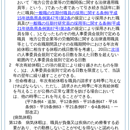
おいて「地方公営企業等の労働関係に関する法律適用職
員等」という。)
であった者であって引き続き当該年に新
たに職員
(
一般職の任期付職員の採用に関する条例
(平成
15年徳島県条例第47号)
第2条
の規定により採用された職
員及び
一般職の任期付研究員の採用等に関する条例
(平成
21年徳島県条例第87号)
第3条
の規定により採用された職
員を除く。)
となったものその他人事委員会規則で定める
職員 地方公営企業等の労働関係に関する法律適用職員
等としての在職期間及びその在職期間中における年次有
給休暇に相当する休暇の残日数等を考慮し、20日に
次項
の人事委員会規則で定める日数を加えた日数を超えない
範囲内で人事委員会規則で定める日数
2
年次有給休暇
(この項の規定により繰り越されたものを除
く。)
は、人事委員会規則で定める日数を限度として、当該
年の翌年に繰り越すことができる。
3
任命権者は、年次有給休暇を職員の請求する時季に与えな
ければならない。
ただし、請求された時季に年次有給休暇
を与えることが公務の正常な運営を妨げる場合において
は、他の時季にこれを与えることができる。
(平7条例4・追加、平12条例5・平15条例47・平16
条例3・平19条例63・平21条例87・令4条例41・一
部改正)
(病気休暇)
第12条
病気休暇は、職員が負傷又は疾病のため療養する必
要があり、その勤務しないことがやむを得ないと認められ