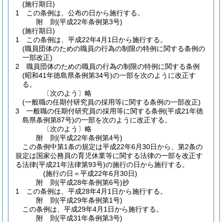
(施行期日)
1
この条例は、公布の日から施行する。
附
則
(平成22年
条例第3号)
(施行期日)
1
この条例は、平成22年4月1日から施行する。
(職員団体のための職員の行為の制限の特例に関する条例の
一部改正)
2
職員団体のための職員の行為の制限の特例に関する条例
(昭和41年徳島県条例第34号)
の一部を次のように改正す
る。
〔次のよう〕略
(一般職の任期付研究員の採用等に関する条例の一部改正)
3
一般職の任期付研究員の採用等に関する条例
(平成21年徳
島県条例第87号)
の一部を次のように改正する。
〔次のよう〕略
附
則
(平成22年
条例第4号)
この条例中第1条の規定は平成22年6月30日から、第2条の
規定は国家公務員の育児休業等に関する法律の一部を改正す
る法律
(平成21年法律第93号)
の施行の日から施行する。
(施行の日＝平成22年6月30日)
附
則
(平成28年
条例第6号)
抄
1
この条例は、平成28年4月1日から施行する。
附
則
(平成29年
条例第1号)
この条例は、平成29年4月1日から施行する。
附
則
(平成31年
条例第3号)