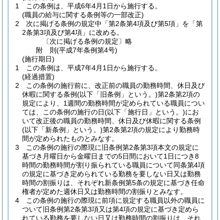
1
この条例は、平成6年4月1日から施行する。
(職員の給与に関する条例等の一部改正)
2
次に掲げる条例の規定中「第2条第4項及び第5項」を「第
2条第3項及び第4項」に改める。
〔次に掲げる条例の規定〕略
附
則
(平成7年
条例第4号)
(施行期日)
1
この条例は、平成7年4月1日から施行する。
(経過措置)
2
この条例の施行前に、改正前の職員の勤務時間、休日及び
休暇に関する条例
(以下「旧条例」という。)
第2条第2項の
規定により、1週間の勤務時間が定められている職員につい
ては、この条例の施行の日
(以下「施行日」という。)
にお
いて改正後の職員の勤務時間、休日及び休暇に関する条例
(以下「新条例」という。)
第2条第2項の規定により勤務時
間が定められたものとみなす。
3
この条例の施行の際現に旧条例第2条第3項本文の規定に
基づき月曜日から金曜日までの5日間において1日につき8
時間の勤務時間が割り振られている職員について同条第4項
の規定に基づき定められている勤務を要しない日又は勤務
時間の割振りは、それぞれ新条例第5条の規定に基づき任命
権者が定めた週休日又は勤務時間の割振りとみなす。
4
この条例の施行の際現に前項に規定する職員以外の職員に
ついて旧条例第2条第3項又は第4項の規定に基づき定めら
れている勤務を要しない日又は勤務時間の割振りは、それ