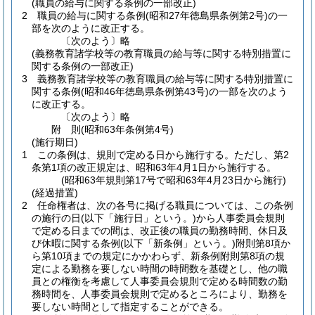
(職員の給与に関する条例の一部改正)
2
職員の給与に関する条例
(昭和27年徳島県条例第2号)
の一
部を次のように改正する。
〔次のよう〕略
(義務教育諸学校等の教育職員の給与等に関する特別措置に
関する条例の一部改正)
3
義務教育諸学校等の教育職員の給与等に関する特別措置に
関する条例
(昭和46年徳島県条例第43号)
の一部を次のよう
に改正する。
〔次のよう〕略
附
則
(昭和63年
条例第4号)
(施行期日)
1
この条例は、規則で定める日から施行する。
ただし、第2
条第1項の改正規定は、昭和63年4月1日から施行する。
(昭和63年規則第17号で昭和63年4月23日から施行)
(経過措置)
2
任命権者は、次の各号に掲げる職員については、この条例
の施行の日
(以下「施行日」という。)
から人事委員会規則
で定める日までの間は、改正後の職員の勤務時間、休日及
び休暇に関する条例
(以下「新条例」という。)
附則第8項か
ら第10項までの規定にかかわらず、新条例附則第8項の規
定による勤務を要しない時間の時間数を基礎とし、他の職
員との権衡を考慮して人事委員会規則で定める時間数の勤
務時間を、人事委員会規則で定めるところにより、勤務を
要しない時間として指定することができる。