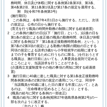
務時間、休日及び休暇に関する条例第2条第3項、第3条、
第4条第2項、第11条第1項及び第17条の規定を適用する。
附
則
(令和7年
条例第3号)
(施行期日)
1
この条例は、令和7年4月1日から施行する。
ただし、次項
の規定は、公布の日から施行する。
(育児を行う職員の時間外勤務の制限に関する経過措置)
2
この条例の施行の日
(以下「施行日」という。)
以後の日を
第1条の規定による改正後の職員の勤務時間、休日及び休暇
に関する条例
(以下「第1条改正後勤務時間条例」という。)
第7条の2第3項の規定による勤務の制限の開始の日とする
同項の規定による請求
(3歳から小学校就学の始期に達する
までの子を養育するために行うものに限る。)
を行おうとす
る職員は、施行日前においても、人事委員会規則で定める
ところにより、当該請求を行うことができる。
(介護両立支援制度等その他の事項の周知に関する経過措
置)
3
施行日前に40歳に達した職員に対する第1条改正後勤務時
間条例第16条の2第2項の規定の適用については、同項中
「当該職員が40歳に達した日の属する年度において」とあ
るのは、「任命権者が定めるところにより」とする。
(職員の給与に関する条例の一部改正)
4
職員の給与に関する条例
(昭和27年徳島県条例第2号)
の一
部を次のように改正する。
〔次のよう〕略