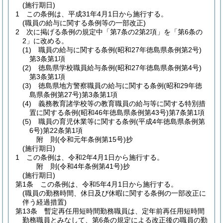
(施行期日)
1
この条例は、平成31年4月1日から施行する。
(職員の給与に関する条例等の一部改正)
2
次に掲げる条例の規定中「第7条の2第2項」を「第6条の
2」に改める。
(1)
職員の給与に関する条例
(昭和27年徳島県条例第2号)
第3条第1項
(2)
徳島県学校職員給与条例
(昭和27年徳島県条例第4号)
第3条第1項
(3)
徳島県地方警察職員の給与に関する条例
(昭和29年徳
島県条例第27号)
第3条第1項
(4)
義務教育諸学校等の教育職員の給与等に関する特別措
置に関する条例
(昭和46年徳島県条例第43号)
第7条第1項
(5)
職員の育児休業等に関する条例
(平成4年徳島県条例第
6号)
第22条第1項
附
則
(令和元年
条例第15号)
抄
(施行期日)
1
この条例は、令和2年4月1日から施行する。
附
則
(令和4年
条例第41号)
抄
(施行期日)
第1条
この条例は、令和5年4月1日から施行する。
(職員の勤務時間、休日及び休暇に関する条例の一部改正に
伴う経過措置)
第13条
暫定再任用短時間勤務職員は、定年前再任用短時間
勤務職員とみなして、第6条の規定による改正後の職員の勤