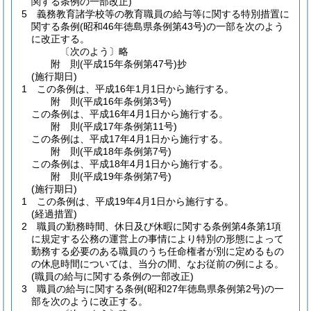
関する条例の一部改正)
5
義務教育諸学校等の教育職員の給与等に関する特別措置に
関する条例
(昭和46年徳島県条例第43号)
の一部を次のよう
に改正する。
〔次のよう〕略
附
則
(平成15年
条例第47号)
抄
(施行期日)
1
この条例は、平成16年1月1日から施行する。
附
則
(平成16年
条例第3号)
この条例は、平成16年4月1日から施行する。
附
則
(平成17年
条例第11号)
この条例は、平成17年4月1日から施行する。
附
則
(平成18年
条例第7号)
この条例は、平成18年4月1日から施行する。
附
則
(平成19年
条例第7号)
(施行期日)
1
この条例は、平成19年4月1日から施行する。
(経過措置)
2
職員の勤務時間、休日及び休暇に関する条例第4条第1項
に規定する公務の運営上の事情により特別の形態によって
勤務する必要のある職員のうち任命権者が別に定めるもの
の休息時間については、当分の間、なお従前の例による。
(職員の給与に関する条例の一部改正)
3
職員の給与に関する条例
(昭和27年徳島県条例第2号)
の一
部を次のように改正する。