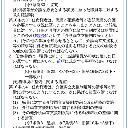
(令7条例33・追加)
(配偶者等が介護を必要とする状況に至った職員等に対する
意向確認等)
第16条の3
任命権者は、職員が配偶者等が当該職員の介護
を必要とする状況に至ったことを申し出たときは、当該職
員に対して、仕事と介護との両立に資する制度又は措置
(以
下この条及び
次条
において「介護両立支援制度等」とい
う。)
その他の事項を知らせるとともに、介護両立支援制度
等の請求等に係る当該職員の意向を確認するための面談そ
の他の措置を講じなければならない。
2
任命権者は、職員に対して、当該職員が40歳に達した日
の属する年度において、
前項
に規定する事項を知らせなけ
ればならない。
(令7条例3・追加、令7条例33・旧第16条の2繰下・
一部改正)
(勤務環境の整備に関する措置)
第16条の4
任命権者は、介護両立支援制度等の請求等が円
滑に行われるようにするため、次に掲げる措置を講じなけ
ればならない。
(1)
職員に対する介護両立支援制度等に係る研修の実施
(2)
介護両立支援制度等に関する相談体制の整備
(3)
その他介護両立支援制度等に係る勤務環境の整備に関
する措置
(令7条例3・追加、令7条例33・旧第16条の3繰下)