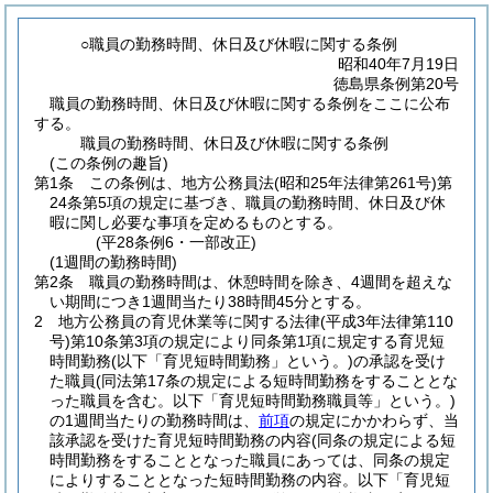
○職員の勤務時間、休日及び休暇に関する条例
昭和40年7月19日
徳島県条例第20号
職員の勤務時間、休日及び休暇に関する条例をここに公布
する。
職員の勤務時間、休日及び休暇に関する条例
(この条例の趣旨)
第1条
この条例は、地方公務員法
(昭和25年法律第261号)
第
24条第5項の規定に基づき、職員の勤務時間、休日及び休
暇に関し必要な事項を定めるものとする。
(平28条例6・一部改正)
(1週間の勤務時間)
第2条
職員の勤務時間は、休憩時間を除き、4週間を超えな
い期間につき1週間当たり38時間45分とする。
2
地方公務員の育児休業等に関する法律
(平成3年法律第110
号)
第10条第3項の規定により同条第1項に規定する育児短
時間勤務
(以下「育児短時間勤務」という。)
の承認を受け
た職員
(同法第17条の規定による短時間勤務をすることとな
った職員を含む。以下「育児短時間勤務職員等」という。)
の1週間当たりの勤務時間は、
前項
の規定にかかわらず、当
該承認を受けた育児短時間勤務の内容
(同条の規定による短
時間勤務をすることとなった職員にあっては、同条の規定
によりすることとなった短時間勤務の内容。以下「育児短