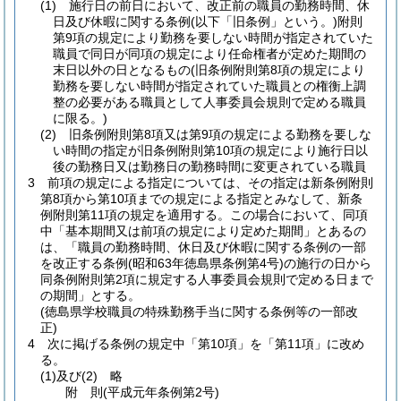
(1)
施行日の前日において、改正前の職員の勤務時間、休
日及び休暇に関する条例
(以下「旧条例」という。)
附則
第9項の規定により勤務を要しない時間が指定されていた
職員で同日が同項の規定により任命権者が定めた期間の
末日以外の日となるもの
(旧条例附則第8項の規定により
勤務を要しない時間が指定されていた職員との権衡上調
整の必要がある職員として人事委員会規則で定める職員
に限る。)
(2)
旧条例附則第8項又は第9項の規定による勤務を要しな
い時間の指定が旧条例附則第10項の規定により施行日以
後の勤務日又は勤務日の勤務時間に変更されている職員
3
前項の規定による指定については、その指定は新条例附則
第8項から第10項までの規定による指定とみなして、新条
例附則第11項の規定を適用する。
この場合において、同項
中「基本期間又は前項の規定により定めた期間」とあるの
は、「職員の勤務時間、休日及び休暇に関する条例の一部
を改正する条例
(昭和63年徳島県条例第4号)
の施行の日から
同条例附則第2項に規定する人事委員会規則で定める日まで
の期間」とする。
(徳島県学校職員の特殊勤務手当に関する条例等の一部改
正)
4
次に掲げる条例の規定中「第10項」を「第11項」に改め
る。
(1)及び(2)
略
附
則
(平成元年
条例第2号)