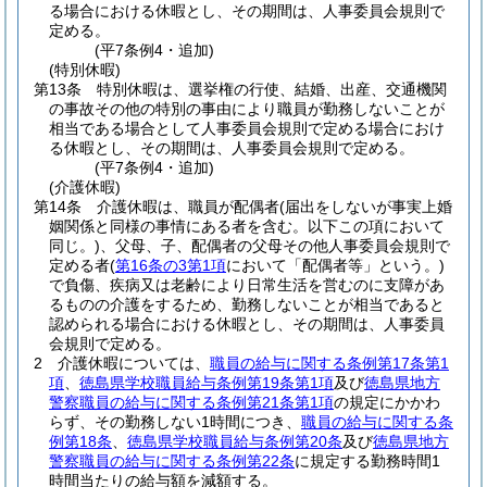
る場合における休暇とし、その期間は、人事委員会規則で
定める。
(平7条例4・追加)
(特別休暇)
第13条
特別休暇は、選挙権の行使、結婚、出産、交通機関
の事故その他の特別の事由により職員が勤務しないことが
相当である場合として人事委員会規則で定める場合におけ
る休暇とし、その期間は、人事委員会規則で定める。
(平7条例4・追加)
(介護休暇)
第14条
介護休暇は、職員が配偶者
(届出をしないが事実上婚
姻関係と同様の事情にある者を含む。以下この項において
同じ。)
、父母、子、配偶者の父母その他人事委員会規則で
定める者
(
第16条の3第1項
において「配偶者等」という。)
で負傷、疾病又は老齢により日常生活を営むのに支障があ
るものの介護をするため、勤務しないことが相当であると
認められる場合における休暇とし、その期間は、人事委員
会規則で定める。
2
介護休暇については、
職員の給与に関する条例第17条第1
項
、
徳島県学校職員給与条例第19条第1項
及び
徳島県地方
警察職員の給与に関する条例第21条第1項
の規定にかかわ
らず、その勤務しない1時間につき、
職員の給与に関する条
例第18条
、
徳島県学校職員給与条例第20条
及び
徳島県地方
警察職員の給与に関する条例第22条
に規定する勤務時間1
時間当たりの給与額を減額する。