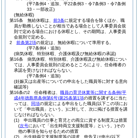
(平7条例4・追加、平22条例3・令7条例3・令7条例
33・一部改正)
(無給休暇)
第15条
無給休暇は、
前3条
に規定する場合を除くほか、職
員が勤務しないことが相当である場合として人事委員会規
則で定める場合における休暇とし、その期間は、人事委員
会規則で定める。
2
前条第2項
の規定は、無給休暇について準用する。
(平7条例4・追加)
(病気休暇、特別休暇、介護休暇及び無給休暇の承認)
第16条
病気休暇、特別休暇、介護休暇及び無給休暇につい
ては、人事委員会規則の定めるところにより、任命権者の
承認を受けなければならない。
(平7条例4・追加)
(妊娠又は出産等についての申出をした職員等に対する意向
確認等)
第16条の2
任命権者は、
職員の育児休業等に関する条例
(平
成4年徳島県条例第6号)
第25条第1項
の措置を講ずるに当た
っては、
同項
の規定による申出をした職員
(以下この項にお
いて「申出職員」という。)
に対して、次に掲げる措置を講
じなければならない。
(1)
申出職員の仕事と育児との両立に資する制度又は措置
(
次号
において「出生時両立支援制度等」という。)
その
他の事項を知らせるための措置
(2)
出生時両立支援制度等の請求、申告又は申出
(以下