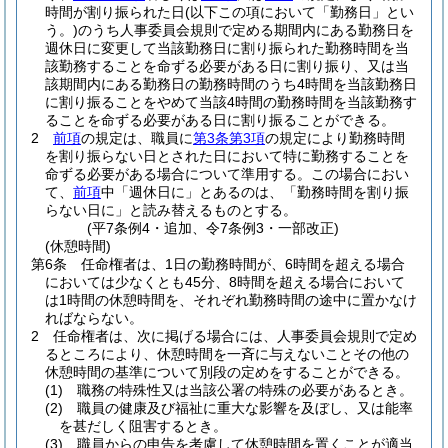
時間が割り振られた日
(以下この項において「勤務日」とい
う。)
のうち人事委員会規則で定める期間内にある勤務日を
週休日に変更して当該勤務日に割り振られた勤務時間を当
該勤務することを命ずる必要がある日に割り振り、又は当
該期間内にある勤務日の勤務時間のうち4時間を当該勤務日
に割り振ることをやめて当該4時間の勤務時間を当該勤務す
ることを命ずる必要がある日に割り振ることができる。
2
前項
の規定は、職員に
第3条第3項
の規定により勤務時間
を割り振らない日とされた日において特に勤務することを
命ずる必要がある場合について準用する。
この場合におい
て、
前項
中「週休日に」とあるのは、「勤務時間を割り振
らない日に」と読み替えるものとする。
(平7条例4・追加、令7条例3・一部改正)
(休憩時間)
第6条
任命権者は、1日の勤務時間が、6時間を超える場合
においては少なくとも45分、8時間を超える場合において
は1時間の休憩時間を、それぞれ勤務時間の途中に置かなけ
ればならない。
2
任命権者は、次に掲げる場合には、人事委員会規則で定め
るところにより、休憩時間を一斉に与えないことその他の
休憩時間の基準について別段の定めをすることができる。
(1)
職務の特殊性又は当該公署の特殊の必要があるとき。
(2)
職員の健康及び福祉に重大な影響を及ぼし、又は能率
を甚だしく阻害するとき。
(3)
職員からの申告を考慮して休憩時間を置くことが適当