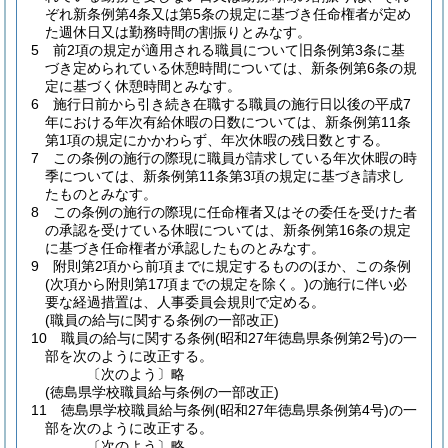
ぞれ新条例第4条又は第5条の規定に基づき任命権者が定め
た週休日又は勤務時間の割振りとみなす。
5
前2項の規定が適用される職員について旧条例第3条に基
づき定められている休憩時間については、新条例第6条の規
定に基づく休憩時間とみなす。
6
施行日前から引き続き在職する職員の施行日以後の平成7
年における年次有給休暇の日数については、新条例第11条
第1項の規定にかかわらず、年次休暇の残日数とする。
7
この条例の施行の際現に職員が請求している年次休暇の時
季については、新条例第11条第3項の規定に基づき請求し
たものとみなす。
8
この条例の施行の際現に任命権者又はその委任を受けた者
の承認を受けている休暇については、新条例第16条の規定
に基づき任命権者が承認したものとみなす。
9
附則第2項から前項までに規定するもののほか、この条例
(次項から附則第17項までの規定を除く。)
の施行に伴い必
要な経過措置は、人事委員会規則で定める。
(職員の給与に関する条例の一部改正)
10
職員の給与に関する条例
(昭和27年徳島県条例第2号)
の一
部を次のように改正する。
〔次のよう〕略
(徳島県学校職員給与条例の一部改正)
11
徳島県学校職員給与条例
(昭和27年徳島県条例第4号)
の一
部を次のように改正する。
〔次のよう〕略