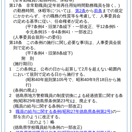
(非常勤職員の勤務時間、休暇等)
第17条
非常勤職員
(定年前再任用短時間勤務職員を除く。)
の勤務時間、休暇等については、
第2条
から
前条
までの規定
にかかわらず、その職務の性質等を考慮して、人事委員会
の定める基準に従い、任命権者が定める。
(平7条例4・旧第7条繰下・一部改正、平12条例5・
令元条例15・令4条例41・一部改正)
(人事委員会規則への委任)
第18条
この条例の施行に関し必要な事項は、人事委員会規
則で定める。
(平7条例4・旧第8条繰下)
附
則
(施行期日)
1
この条例は、公布の日から起算して2月を超えない範囲内
において規則で定める日から施行する。
(昭和40年規則第105号で、昭和40年9月18日から施
行)
(条例の廃止)
2
徳島県地方警察職員の制度切換による経過措置に関する条
例
(昭和29年徳島県条例第23号)
は、廃止する。
(職員の給与に関する条例の一部改正)
3
職員の給与に関する条例
(昭和27年徳島県条例第2号)
の一
部を次のように改正する。
〔次のよう〕略
(徳島県学校職員給与条例の一部改正)