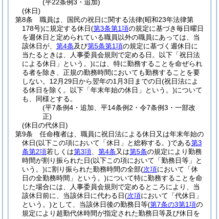
(平22条例3・追加)
(休日)
第8条
職員は、国民の祝日に関する法律
(昭和23年法律第
178号)
に規定する休日
(
第3条第1項
の規定に基づき毎日曜日
を週休日と定められている職員以外の職員にあっては、当
該休日が、
第4条
及び
第5条第1項
の規定に基づく週休日に
当たるときは、人事委員会規則で定める日。以下「祝日法
による休日」という。)
には、特に勤務することを命ぜられ
る者を除き、正規の勤務時間においても勤務することを要
しない。
12月29日から翌年の1月3日までの日
(祝日法によ
る休日を除く。以下「年末年始の休日」という。)
について
も、同様とする。
(平7条例4・追加、平14条例2・令7条例3・一部改
正)
(休日の代休日)
第9条
任命権者は、職員に祝日法による休日又は年末年始の
休日
(以下この項において「休日」と総称する。)
である
第3
条第2項
若しくは
第3項
、
第4条
又は
第5条
の規定により勤務
時間が割り振られた日
(以下この項において「勤務日等」と
いう。)
に割り振られた勤務時間の全部
(
次項
において「休
日の全勤務時間」という。)
について特に勤務することを命
じた場合には、人事委員会規則で定めるところにより、当
該休日前に、当該休日に代わる日
(
次項
において「代休日」
という。)
として、当該休日後の勤務日等
(
第7条の3第1項
の
規定により超勤代休時間が指定された勤務日等及び休日を