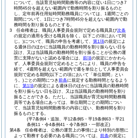
について、当該育児短時間勤務等の内容に従い1日につき7
時間45分を超えない範囲内で勤務時間を割り振るものと
し、定年前再任用短時間勤務職員については、1週間ごとの
期間について、1日につき7時間45分を超えない範囲内で勤
務時間を割り振るものとする。
3
任命権者は、職員
(人事委員会規則で定める職員及び
次条
の規定の適用を受ける職員を除く。以下この項において同
じ。)
について、職員の申告を考慮して、
第1項
の規定によ
る週休日のほかに当該職員の勤務時間を割り振らない日を
設け、又は当該職員の勤務時間を割り振ることが公務の運
営に支障がないと認める場合には、
前項
の規定にかかわら
ず、人事委員会規則で定めるところにより、職員の申告を
経て、4週間を超えない範囲内で週を単位として人事委員会
規則で定める期間
(以下この項において「単位期間」とい
う。)
ごとの期間につき
前条
に規定する勤務時間となるよう
に、
第1項
の規定による週休日のほかに当該職員の勤務時間
を割り振らない日を設け、又は当該職員の勤務時間を割り
振ることができる。
ただし、当該職員が育児短時間勤務職
員等である場合にあっては、単位期間ごとの期間につい
て、当該育児短時間勤務等の内容に従い、勤務時間を割り
振るものとする。
(平7条例4・追加、平12条例5・平19条例63・平21
条例11・令4条例41・令7条例3・一部改正)
第4条
任命権者は、公務の運営上の事情により特別の形態に
よって勤務する必要のある職員については、
前条
の規定に