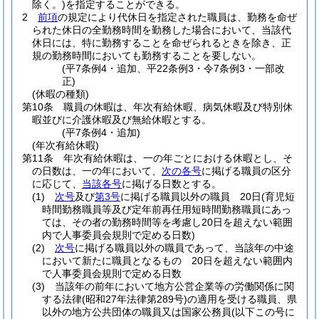
除く。)
を指定することができる。
2
前項
の規定により代休日を指定された職員は、勤務を命ぜ
られた休日の全勤務時間を勤務した場合において、当該代
休日には、特に勤務することを命ぜられるときを除き、正
規の勤務時間においても勤務することを要しない。
(平7条例4・追加、平22条例3・令7条例3・一部改
正)
(休暇の種類)
第10条
職員の休暇は、年次有給休暇、病気休暇及び特別休
暇並びに介護休暇及び無給休暇とする。
(平7条例4・追加)
(年次有給休暇)
第11条
年次有給休暇は、一の年ごとにおける休暇とし、そ
の日数は、一の年において、
次の各号
に掲げる職員の区分
に応じて、
当該各号
に掲げる日数とする。
(1)
次号
及び
第3号
に掲げる職員以外の職員 20日
(育児短
時間勤務職員等及び定年前再任用短時間勤務職員にあっ
ては、その者の勤務時間等を考慮し20日を超えない範囲
内で人事委員会規則で定める日数)
(2)
次号
に掲げる職員以外の職員であって、当該年の中途
において新たに職員となるもの 20日を超えない範囲内
で人事委員会規則で定める日数
(3)
当該年の前年において地方公営企業等の労働関係に関
する法律
(昭和27年法律第289号)
の適用を受ける職員、県
以外の地方公共団体の職員又は国家公務員
(以下この号に