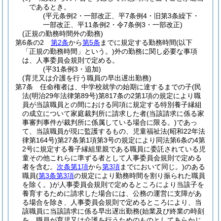
であるとき。
(平元条例2・一部改正、平7条例4・旧第3条繰下・
一部改正、平11条例2・令7条例3・一部改正)
(正規の勤務時間外の勤務)
第6条の2
第2条
から
第5条
までに規定する勤務時間
(以下
「正規の勤務時間」という。)
外の勤務に関し必要な事項
は、人事委員会規則で定める。
(平31条例3・追加)
(育児又は介護を行う職員の早出遅出勤務)
第7条
任命権者は、中学校就学の始期に達するまでの子
(民
法
(明治29年法律第89号)
第817条の2第1項の規定により職
員が当該職員との間における同項に規定する特別養子縁組
の成立について家庭裁判所に請求した者
(当該請求に係る家
事審判事件が裁判所に係属している場合に限る。)
であっ
て、当該職員が現に監護するもの、児童福祉法
(昭和22年法
律第164号)
第27条第1項第3号の規定により同法第6条の4第
2号に規定する養子縁組里親である職員に委託されている児
童その他これらに準ずる者として人事委員会規則で定める
者を含む。
次条第1項
から
第3項
までにおいて同じ。)
のある
職員
(
第3条第3項
の規定により勤務時間を割り振られた職員
を除く。)
が人事委員会規則で定めるところにより当該子を
養育するために請求した場合には、公務の運営に支障があ
る場合を除き、人事委員会規則で定めるところにより、当
該職員に当該請求に係る早出遅出勤務
(始業及び終業の時刻
を、職員が育児又は介護を行うためのものとしてあらかじ