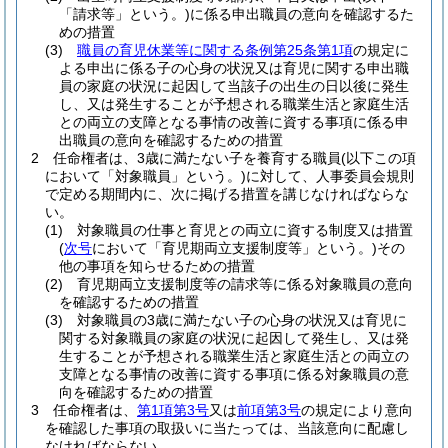
「請求等」という。)
に係る申出職員の意向を確認するた
めの措置
(3)
職員の育児休業等に関する条例第25条第1項
の規定に
よる申出に係る子の心身の状況又は育児に関する申出職
員の家庭の状況に起因して当該子の出生の日以後に発生
し、又は発生することが予想される職業生活と家庭生活
との両立の支障となる事情の改善に資する事項に係る申
出職員の意向を確認するための措置
2
任命権者は、3歳に満たない子を養育する職員
(以下この項
において「対象職員」という。)
に対して、人事委員会規則
で定める期間内に、次に掲げる措置を講じなければならな
い。
(1)
対象職員の仕事と育児との両立に資する制度又は措置
(
次号
において「育児期両立支援制度等」という。)
その
他の事項を知らせるための措置
(2)
育児期両立支援制度等の請求等に係る対象職員の意向
を確認するための措置
(3)
対象職員の3歳に満たない子の心身の状況又は育児に
関する対象職員の家庭の状況に起因して発生し、又は発
生することが予想される職業生活と家庭生活との両立の
支障となる事情の改善に資する事項に係る対象職員の意
向を確認するための措置
3
任命権者は、
第1項第3号
又は
前項第3号
の規定により意向
を確認した事項の取扱いに当たっては、当該意向に配慮し
なければならない。