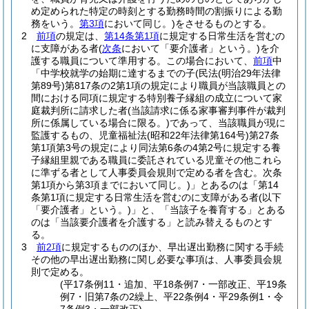
め定められた特定の時刻とする勤務時間の割振りによる勤
務をいう。
第3項
において同じ。)
をさせるものとする。
2
前項
の規定は、
第14条第1項
に規定する日常生活を営むの
に支障がある者
(
次条
において「要介護者」という。)
を介
護する職員について準用する。
この場合において、
前項
中
「中学校就学の始期に達するまでの子
(民法
(明治29年法律
第89号)
第817条の2第1項の規定により職員が当該職員との
間における同項に規定する特別養子縁組の成立について家
庭裁判所に請求した者
(当該請求に係る家事審判事件が裁判
所に係属している場合に限る。)
であって、当該職員が現に
監護するもの、児童福祉法
(昭和22年法律第164号)
第27条
第1項第3号の規定により同法第6条の4第2号に規定する養
子縁組里親である職員に委託されている児童その他これら
に準ずる者として人事委員会規則で定める者を含む。次条
第1項から第3項までにおいて同じ。)
」とあるのは「第14
条第1項に規定する日常生活を営むのに支障がある者
(以下
「要介護者」という。)
」と、「当該子を養育する」とある
のは「当該要介護者を介護する」と読み替えるものとす
る。
3
前2項
に規定するもののほか、早出遅出勤務に関する手続
その他の早出遅出勤務に関し必要な事項は、人事委員会規
則で定める。
(平17条例11・追加、平18条例7・一部改正、平19条
例7・旧第7条の2繰上、平22条例4・平29条例1・令