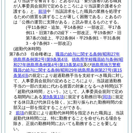
より当該子を養育する」とあるのは「要介護者のある職員
が人事委員会規則で定めるところにより当該要介護者を介
護する」と、
前項
中「当該請求をした職員の業務を処理す
るための措置を講ずることが著しく困難である」とあるの
は「公務の運営に支障がある」と読み替えるものとする。
(平11条例2・追加、平14条例2・一部改正、平17条
例11・旧第7条の2繰下・一部改正、平19条例7・旧
第7条の3繰上、平22条例4・平29条例1・平31条例
3・令7条例3・一部改正)
(超勤代休時間)
第7条の3
任命権者は、
職員の給与に関する条例
(昭和27年
徳島県条例第2号)
第9条第4項
、
徳島県学校職員給与条例
(昭
和27年徳島県条例第4号)
第13条第4項
及び
徳島県地方警察
職員の給与に関する条例
(昭和29年徳島県条例第27号)
第15
条第4項
の規定により超過勤務手当を支給すべき職員に対し
て、人事委員会規則の定めるところにより、当該超過勤務
手当の一部の支給に代わる措置の対象となるべき時間
(以下
「超勤代休時間」という。)
として、人事委員会規則で定め
る期間内にある
第9条第1項
に規定する勤務日等
(
同項
に規定
する休日及び代休日を除く。)
に割り振られた勤務時間の全
部又は一部を指定することができる。
2
前項
の規定により超勤代休時間を指定された職員は、当該
超勤代休時間には、特に勤務することを命ぜられる場合を
除き、正規の勤務時間においても勤務することを要しな
い。