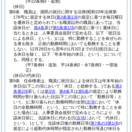
(平22条例3・追加)
(休日)
第8条
職員は、国民の祝日に関する法律
(昭和23年法律第
178号)
に規定する休日
(
第3条第1項
の規定に基づき毎日曜日
を週休日と定められている職員以外の職員にあっては、当
該休日が、
第4条
及び
第5条第1項
の規定に基づく週休日に
当たるときは、人事委員会規則で定める日。以下「祝日法
による休日」という。)
には、特に勤務することを命ぜられ
る者を除き、正規の勤務時間においても勤務することを要
しない。
12月29日から翌年の1月3日までの日
(祝日法によ
る休日を除く。以下「年末年始の休日」という。)
について
も、同様とする。
(平7条例4・追加、平14条例2・令7条例3・一部改
正)
(休日の代休日)
第9条
任命権者は、職員に祝日法による休日又は年末年始の
休日
(以下この項において「休日」と総称する。)
である
第3
条第2項
若しくは
第3項
、
第4条
又は
第5条
の規定により勤務
時間が割り振られた日
(以下この項において「勤務日等」と
いう。)
に割り振られた勤務時間の全部
(
次項
において「休
日の全勤務時間」という。)
について特に勤務することを命
じた場合には、人事委員会規則で定めるところにより、当
該休日前に、当該休日に代わる日
(
次項
において「代休日」
という。)
として、当該休日後の勤務日等
(
第7条の3第1項
の
規定により超勤代休時間が指定された勤務日等及び休日を