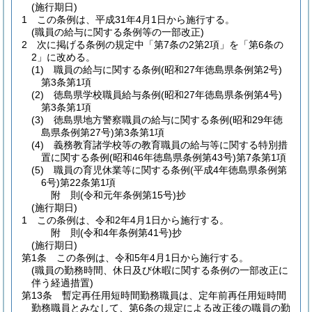
(施行期日)
1
この条例は、平成31年4月1日から施行する。
(職員の給与に関する条例等の一部改正)
2
次に掲げる条例の規定中「第7条の2第2項」を「第6条の
2」に改める。
(1)
職員の給与に関する条例
(昭和27年徳島県条例第2号)
第3条第1項
(2)
徳島県学校職員給与条例
(昭和27年徳島県条例第4号)
第3条第1項
(3)
徳島県地方警察職員の給与に関する条例
(昭和29年徳
島県条例第27号)
第3条第1項
(4)
義務教育諸学校等の教育職員の給与等に関する特別措
置に関する条例
(昭和46年徳島県条例第43号)
第7条第1項
(5)
職員の育児休業等に関する条例
(平成4年徳島県条例第
6号)
第22条第1項
附
則
(令和元年
条例第15号)
抄
(施行期日)
1
この条例は、令和2年4月1日から施行する。
附
則
(令和4年
条例第41号)
抄
(施行期日)
第1条
この条例は、令和5年4月1日から施行する。
(職員の勤務時間、休日及び休暇に関する条例の一部改正に
伴う経過措置)
第13条
暫定再任用短時間勤務職員は、定年前再任用短時間
勤務職員とみなして、第6条の規定による改正後の職員の勤