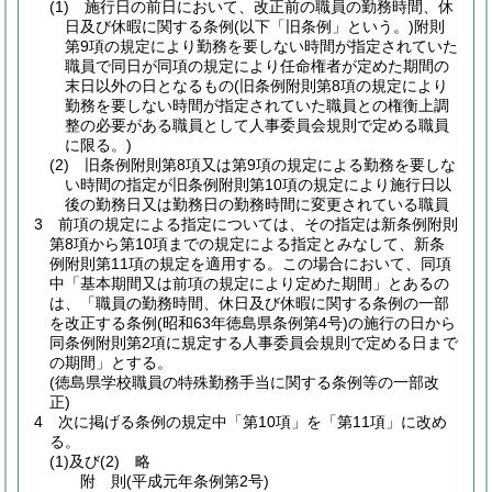
(1)
施行日の前日において、改正前の職員の勤務時間、休
日及び休暇に関する条例
(以下「旧条例」という。)
附則
第9項の規定により勤務を要しない時間が指定されていた
職員で同日が同項の規定により任命権者が定めた期間の
末日以外の日となるもの
(旧条例附則第8項の規定により
勤務を要しない時間が指定されていた職員との権衡上調
整の必要がある職員として人事委員会規則で定める職員
に限る。)
(2)
旧条例附則第8項又は第9項の規定による勤務を要しな
い時間の指定が旧条例附則第10項の規定により施行日以
後の勤務日又は勤務日の勤務時間に変更されている職員
3
前項の規定による指定については、その指定は新条例附則
第8項から第10項までの規定による指定とみなして、新条
例附則第11項の規定を適用する。
この場合において、同項
中「基本期間又は前項の規定により定めた期間」とあるの
は、「職員の勤務時間、休日及び休暇に関する条例の一部
を改正する条例
(昭和63年徳島県条例第4号)
の施行の日から
同条例附則第2項に規定する人事委員会規則で定める日まで
の期間」とする。
(徳島県学校職員の特殊勤務手当に関する条例等の一部改
正)
4
次に掲げる条例の規定中「第10項」を「第11項」に改め
る。
(1)及び(2)
略
附
則
(平成元年
条例第2号)