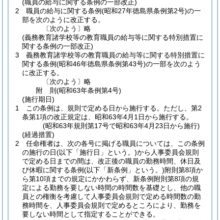
(職員の給与に関する条例の一部改正)
2
職員の給与に関する条例
(昭和27年徳島県条例第2号)
の一
部を次のように改正する。
〔次のよう〕略
(義務教育諸学校等の教育職員の給与等に関する特別措置に
関する条例の一部改正)
3
義務教育諸学校等の教育職員の給与等に関する特別措置に
関する条例
(昭和46年徳島県条例第43号)
の一部を次のよう
に改正する。
〔次のよう〕略
附
則
(昭和63年
条例第4号)
(施行期日)
1
この条例は、規則で定める日から施行する。
ただし、第2
条第1項の改正規定は、昭和63年4月1日から施行する。
(昭和63年規則第17号で昭和63年4月23日から施行)
(経過措置)
2
任命権者は、次の各号に掲げる職員については、この条例
の施行の日
(以下「施行日」という。)
から人事委員会規則
で定める日までの間は、改正後の職員の勤務時間、休日及
び休暇に関する条例
(以下「新条例」という。)
附則第8項か
ら第10項までの規定にかかわらず、新条例附則第8項の規
定による勤務を要しない時間の時間数を基礎とし、他の職
員との権衡を考慮して人事委員会規則で定める時間数の勤
務時間を、人事委員会規則で定めるところにより、勤務を
要しない時間として指定することができる。