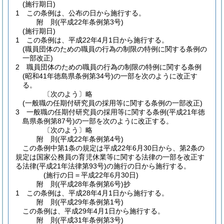
(施行期日)
1
この条例は、公布の日から施行する。
附
則
(平成22年
条例第3号)
(施行期日)
1
この条例は、平成22年4月1日から施行する。
(職員団体のための職員の行為の制限の特例に関する条例の
一部改正)
2
職員団体のための職員の行為の制限の特例に関する条例
(昭和41年徳島県条例第34号)
の一部を次のように改正す
る。
〔次のよう〕略
(一般職の任期付研究員の採用等に関する条例の一部改正)
3
一般職の任期付研究員の採用等に関する条例
(平成21年徳
島県条例第87号)
の一部を次のように改正する。
〔次のよう〕略
附
則
(平成22年
条例第4号)
この条例中第1条の規定は平成22年6月30日から、第2条の
規定は国家公務員の育児休業等に関する法律の一部を改正す
る法律
(平成21年法律第93号)
の施行の日から施行する。
(施行の日＝平成22年6月30日)
附
則
(平成28年
条例第6号)
抄
1
この条例は、平成28年4月1日から施行する。
附
則
(平成29年
条例第1号)
この条例は、平成29年4月1日から施行する。
附
則
(平成31年
条例第3号)