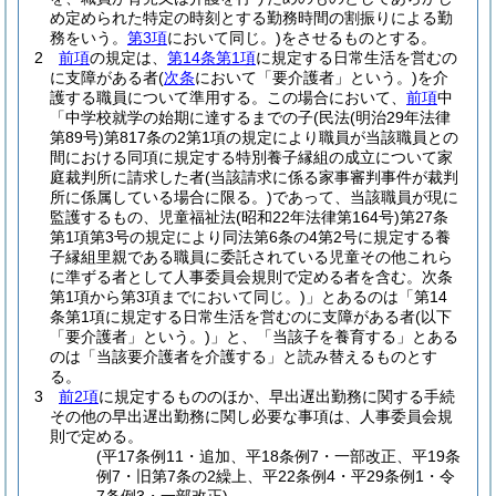
め定められた特定の時刻とする勤務時間の割振りによる勤
務をいう。
第3項
において同じ。)
をさせるものとする。
2
前項
の規定は、
第14条第1項
に規定する日常生活を営むの
に支障がある者
(
次条
において「要介護者」という。)
を介
護する職員について準用する。
この場合において、
前項
中
「中学校就学の始期に達するまでの子
(民法
(明治29年法律
第89号)
第817条の2第1項の規定により職員が当該職員との
間における同項に規定する特別養子縁組の成立について家
庭裁判所に請求した者
(当該請求に係る家事審判事件が裁判
所に係属している場合に限る。)
であって、当該職員が現に
監護するもの、児童福祉法
(昭和22年法律第164号)
第27条
第1項第3号の規定により同法第6条の4第2号に規定する養
子縁組里親である職員に委託されている児童その他これら
に準ずる者として人事委員会規則で定める者を含む。次条
第1項から第3項までにおいて同じ。)
」とあるのは「第14
条第1項に規定する日常生活を営むのに支障がある者
(以下
「要介護者」という。)
」と、「当該子を養育する」とある
のは「当該要介護者を介護する」と読み替えるものとす
る。
3
前2項
に規定するもののほか、早出遅出勤務に関する手続
その他の早出遅出勤務に関し必要な事項は、人事委員会規
則で定める。
(平17条例11・追加、平18条例7・一部改正、平19条
例7・旧第7条の2繰上、平22条例4・平29条例1・令