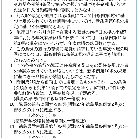
ぞれ新条例第4条又は第5条の規定に基づき任命権者が定め
た週休日又は勤務時間の割振りとみなす。
5
前2項の規定が適用される職員について旧条例第3条に基
づき定められている休憩時間については、新条例第6条の規
定に基づく休憩時間とみなす。
6
施行日前から引き続き在職する職員の施行日以後の平成7
年における年次有給休暇の日数については、新条例第11条
第1項の規定にかかわらず、年次休暇の残日数とする。
7
この条例の施行の際現に職員が請求している年次休暇の時
季については、新条例第11条第3項の規定に基づき請求し
たものとみなす。
8
この条例の施行の際現に任命権者又はその委任を受けた者
の承認を受けている休暇については、新条例第16条の規定
に基づき任命権者が承認したものとみなす。
9
附則第2項から前項までに規定するもののほか、この条例
(次項から附則第17項までの規定を除く。)
の施行に伴い必
要な経過措置は、人事委員会規則で定める。
(職員の給与に関する条例の一部改正)
10
職員の給与に関する条例
(昭和27年徳島県条例第2号)
の一
部を次のように改正する。
〔次のよう〕略
(徳島県学校職員給与条例の一部改正)
11
徳島県学校職員給与条例
(昭和27年徳島県条例第4号)
の一
部を次のように改正する。
〔次のよう〕略