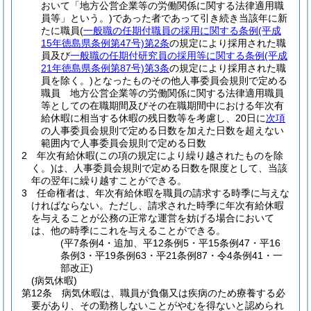
おいて「地方公営企業等の労働関係に関する法律適用職
員等」という。)
であった者であって引き続き当該年に新
たに職員
(
一般職の任期付職員の採用に関する条例
(平成
15年徳島県条例第47号)
第2条
の規定により採用された職
員及び
一般職の任期付研究員の採用等に関する条例
(平成
21年徳島県条例第87号)
第3条
の規定により採用された職
員を除く。)
となったものその他人事委員会規則で定める
職員 地方公営企業等の労働関係に関する法律適用職員
等としての在職期間及びその在職期間中における年次有
給休暇に相当する休暇の残日数等を考慮し、20日に
次項
の人事委員会規則で定める日数を加えた日数を超えない
範囲内で人事委員会規則で定める日数
2
年次有給休暇
(この項の規定により繰り越されたものを除
く。)
は、人事委員会規則で定める日数を限度として、当該
年の翌年に繰り越すことができる。
3
任命権者は、年次有給休暇を職員の請求する時季に与えな
ければならない。
ただし、請求された時季に年次有給休暇
を与えることが公務の正常な運営を妨げる場合において
は、他の時季にこれを与えることができる。
(平7条例4・追加、平12条例5・平15条例47・平16
条例3・平19条例63・平21条例87・令4条例41・一
部改正)
(病気休暇)
第12条
病気休暇は、職員が負傷又は疾病のため療養する必
要があり、その勤務しないことがやむを得ないと認められ