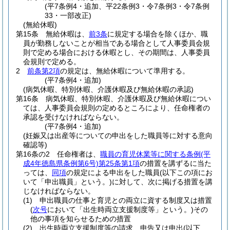
(平7条例4・追加、平22条例3・令7条例3・令7条例
33・一部改正)
(無給休暇)
第15条
無給休暇は、
前3条
に規定する場合を除くほか、職
員が勤務しないことが相当である場合として人事委員会規
則で定める場合における休暇とし、その期間は、人事委員
会規則で定める。
2
前条第2項
の規定は、無給休暇について準用する。
(平7条例4・追加)
(病気休暇、特別休暇、介護休暇及び無給休暇の承認)
第16条
病気休暇、特別休暇、介護休暇及び無給休暇につい
ては、人事委員会規則の定めるところにより、任命権者の
承認を受けなければならない。
(平7条例4・追加)
(妊娠又は出産等についての申出をした職員等に対する意向
確認等)
第16条の2
任命権者は、
職員の育児休業等に関する条例
(平
成4年徳島県条例第6号)
第25条第1項
の措置を講ずるに当た
っては、
同項
の規定による申出をした職員
(以下この項にお
いて「申出職員」という。)
に対して、次に掲げる措置を講
じなければならない。
(1)
申出職員の仕事と育児との両立に資する制度又は措置
(
次号
において「出生時両立支援制度等」という。)
その
他の事項を知らせるための措置
(2)
出生時両立支援制度等の請求、申告又は申出
(以下