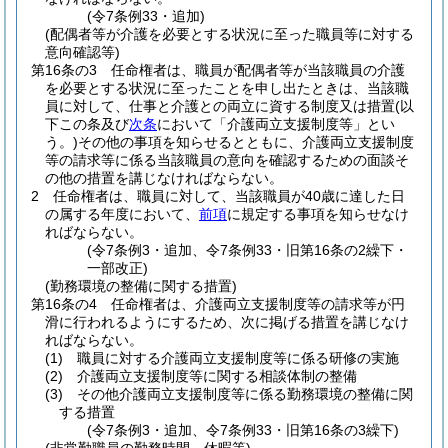
(令7条例33・追加)
(配偶者等が介護を必要とする状況に至った職員等に対する
意向確認等)
第16条の3
任命権者は、職員が配偶者等が当該職員の介護
を必要とする状況に至ったことを申し出たときは、当該職
員に対して、仕事と介護との両立に資する制度又は措置
(以
下この条及び
次条
において「介護両立支援制度等」とい
う。)
その他の事項を知らせるとともに、介護両立支援制度
等の請求等に係る当該職員の意向を確認するための面談そ
の他の措置を講じなければならない。
2
任命権者は、職員に対して、当該職員が40歳に達した日
の属する年度において、
前項
に規定する事項を知らせなけ
ればならない。
(令7条例3・追加、令7条例33・旧第16条の2繰下・
一部改正)
(勤務環境の整備に関する措置)
第16条の4
任命権者は、介護両立支援制度等の請求等が円
滑に行われるようにするため、次に掲げる措置を講じなけ
ればならない。
(1)
職員に対する介護両立支援制度等に係る研修の実施
(2)
介護両立支援制度等に関する相談体制の整備
(3)
その他介護両立支援制度等に係る勤務環境の整備に関
する措置
(令7条例3・追加、令7条例33・旧第16条の3繰下)