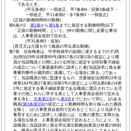
であるとき。
(平元条例2・一部改正、平7条例4・旧第3条繰下・
一部改正、平11条例2・令7条例3・一部改正)
(正規の勤務時間外の勤務)
第6条の2
第2条
から
第5条
までに規定する勤務時間
(以下
「正規の勤務時間」という。)
外の勤務に関し必要な事項
は、人事委員会規則で定める。
(平31条例3・追加)
(育児又は介護を行う職員の早出遅出勤務)
第7条
任命権者は、中学校就学の始期に達するまでの子
(民
法
(明治29年法律第89号)
第817条の2第1項の規定により職
員が当該職員との間における同項に規定する特別養子縁組
の成立について家庭裁判所に請求した者
(当該請求に係る家
事審判事件が裁判所に係属している場合に限る。)
であっ
て、当該職員が現に監護するもの、児童福祉法
(昭和22年法
律第164号)
第27条第1項第3号の規定により同法第6条の4第
2号に規定する養子縁組里親である職員に委託されている児
童その他これらに準ずる者として人事委員会規則で定める
者を含む。
次条第1項
から
第3項
までにおいて同じ。)
のある
職員
(
第3条第3項
の規定により勤務時間を割り振られた職員
を除く。)
が人事委員会規則で定めるところにより当該子を
養育するために請求した場合には、公務の運営に支障があ
る場合を除き、人事委員会規則で定めるところにより、当
該職員に当該請求に係る早出遅出勤務
(始業及び終業の時刻
を、職員が育児又は介護を行うためのものとしてあらかじ