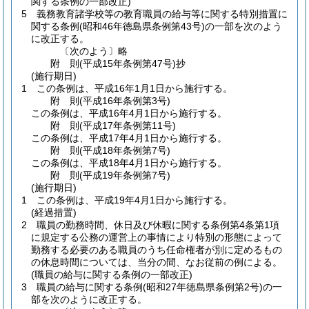
関する条例の一部改正)
5
義務教育諸学校等の教育職員の給与等に関する特別措置に
関する条例
(昭和46年徳島県条例第43号)
の一部を次のよう
に改正する。
〔次のよう〕略
附
則
(平成15年
条例第47号)
抄
(施行期日)
1
この条例は、平成16年1月1日から施行する。
附
則
(平成16年
条例第3号)
この条例は、平成16年4月1日から施行する。
附
則
(平成17年
条例第11号)
この条例は、平成17年4月1日から施行する。
附
則
(平成18年
条例第7号)
この条例は、平成18年4月1日から施行する。
附
則
(平成19年
条例第7号)
(施行期日)
1
この条例は、平成19年4月1日から施行する。
(経過措置)
2
職員の勤務時間、休日及び休暇に関する条例第4条第1項
に規定する公務の運営上の事情により特別の形態によって
勤務する必要のある職員のうち任命権者が別に定めるもの
の休息時間については、当分の間、なお従前の例による。
(職員の給与に関する条例の一部改正)
3
職員の給与に関する条例
(昭和27年徳島県条例第2号)
の一
部を次のように改正する。