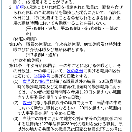
除く。)
を指定することができる。
2
前項
の規定により代休日を指定された職員は、勤務を命ぜ
られた休日の全勤務時間を勤務した場合において、当該代
休日には、特に勤務することを命ぜられるときを除き、正
規の勤務時間においても勤務することを要しない。
(平7条例4・追加、平22条例3・令7条例3・一部改
正)
(休暇の種類)
第10条
職員の休暇は、年次有給休暇、病気休暇及び特別休
暇並びに介護休暇及び無給休暇とする。
(平7条例4・追加)
(年次有給休暇)
第11条
年次有給休暇は、一の年ごとにおける休暇とし、そ
の日数は、一の年において、
次の各号
に掲げる職員の区分
に応じて、
当該各号
に掲げる日数とする。
(1)
次号
及び
第3号
に掲げる職員以外の職員 20日
(育児短
時間勤務職員等及び定年前再任用短時間勤務職員にあっ
ては、その者の勤務時間等を考慮し20日を超えない範囲
内で人事委員会規則で定める日数)
(2)
次号
に掲げる職員以外の職員であって、当該年の中途
において新たに職員となるもの 20日を超えない範囲内
で人事委員会規則で定める日数
(3)
当該年の前年において地方公営企業等の労働関係に関
する法律
(昭和27年法律第289号)
の適用を受ける職員、県
以外の地方公共団体の職員又は国家公務員
(以下この号に