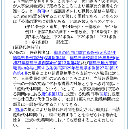
より当該子を養育する」とあるのは「要介護者のある職員
が人事委員会規則で定めるところにより当該要介護者を介
護する」と、
前項
中「当該請求をした職員の業務を処理す
るための措置を講ずることが著しく困難である」とあるの
は「公務の運営に支障がある」と読み替えるものとする。
(平11条例2・追加、平14条例2・一部改正、平17条
例11・旧第7条の2繰下・一部改正、平19条例7・旧
第7条の3繰上、平22条例4・平29条例1・平31条例
3・令7条例3・一部改正)
(超勤代休時間)
第7条の3
任命権者は、
職員の給与に関する条例
(昭和27年
徳島県条例第2号)
第9条第4項
、
徳島県学校職員給与条例
(昭
和27年徳島県条例第4号)
第13条第4項
及び
徳島県地方警察
職員の給与に関する条例
(昭和29年徳島県条例第27号)
第15
条第4項
の規定により超過勤務手当を支給すべき職員に対し
て、人事委員会規則の定めるところにより、当該超過勤務
手当の一部の支給に代わる措置の対象となるべき時間
(以下
「超勤代休時間」という。)
として、人事委員会規則で定め
る期間内にある
第9条第1項
に規定する勤務日等
(
同項
に規定
する休日及び代休日を除く。)
に割り振られた勤務時間の全
部又は一部を指定することができる。
2
前項
の規定により超勤代休時間を指定された職員は、当該
超勤代休時間には、特に勤務することを命ぜられる場合を
除き、正規の勤務時間においても勤務することを要しな
い。