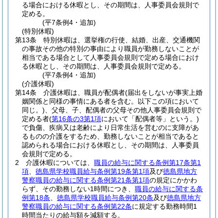
る場合における休暇とし、その期間は、人事委員会規則で
定める。
(平7条例4・追加)
(特別休暇)
第13条
特別休暇は、選挙権の行使、結婚、出産、交通機関
の事故その他の特別の事由により職員が勤務しないことが
相当である場合として人事委員会規則で定める場合におけ
る休暇とし、その期間は、人事委員会規則で定める。
(平7条例4・追加)
(介護休暇)
第14条
介護休暇は、職員が配偶者
(届出をしないが事実上婚
姻関係と同様の事情にある者を含む。以下この項において
同じ。)
、父母、子、配偶者の父母その他人事委員会規則で
定める者
(
第16条の3第1項
において「配偶者等」という。)
で負傷、疾病又は老齢により日常生活を営むのに支障があ
るものの介護をするため、勤務しないことが相当であると
認められる場合における休暇とし、その期間は、人事委員
会規則で定める。
2
介護休暇については、
職員の給与に関する条例第17条第1
項
、
徳島県学校職員給与条例第19条第1項
及び
徳島県地方
警察職員の給与に関する条例第21条第1項
の規定にかかわ
らず、その勤務しない1時間につき、
職員の給与に関する条
例第18条
、
徳島県学校職員給与条例第20条
及び
徳島県地方
警察職員の給与に関する条例第22条
に規定する勤務時間1
時間当たりの給与額を減額する。