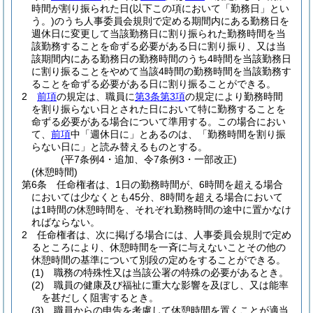
時間が割り振られた日
(以下この項において「勤務日」とい
う。)
のうち人事委員会規則で定める期間内にある勤務日を
週休日に変更して当該勤務日に割り振られた勤務時間を当
該勤務することを命ずる必要がある日に割り振り、又は当
該期間内にある勤務日の勤務時間のうち4時間を当該勤務日
に割り振ることをやめて当該4時間の勤務時間を当該勤務す
ることを命ずる必要がある日に割り振ることができる。
2
前項
の規定は、職員に
第3条第3項
の規定により勤務時間
を割り振らない日とされた日において特に勤務することを
命ずる必要がある場合について準用する。
この場合におい
て、
前項
中「週休日に」とあるのは、「勤務時間を割り振
らない日に」と読み替えるものとする。
(平7条例4・追加、令7条例3・一部改正)
(休憩時間)
第6条
任命権者は、1日の勤務時間が、6時間を超える場合
においては少なくとも45分、8時間を超える場合において
は1時間の休憩時間を、それぞれ勤務時間の途中に置かなけ
ればならない。
2
任命権者は、次に掲げる場合には、人事委員会規則で定め
るところにより、休憩時間を一斉に与えないことその他の
休憩時間の基準について別段の定めをすることができる。
(1)
職務の特殊性又は当該公署の特殊の必要があるとき。
(2)
職員の健康及び福祉に重大な影響を及ぼし、又は能率
を甚だしく阻害するとき。
(3)
職員からの申告を考慮して休憩時間を置くことが適当