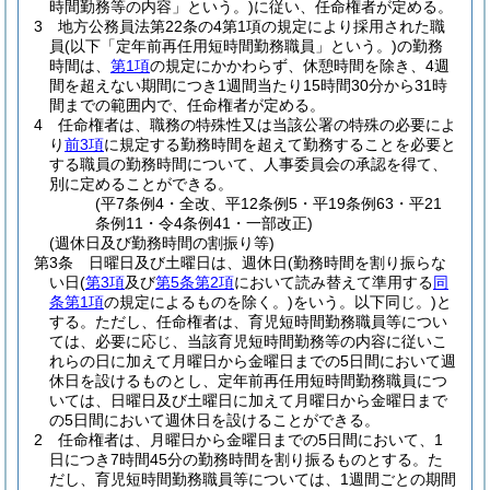
時間勤務等の内容」という。)
に従い、任命権者が定める。
3
地方公務員法第22条の4第1項の規定により採用された職
員
(以下「定年前再任用短時間勤務職員」という。)
の勤務
時間は、
第1項
の規定にかかわらず、休憩時間を除き、4週
間を超えない期間につき1週間当たり15時間30分から31時
間までの範囲内で、任命権者が定める。
4
任命権者は、職務の特殊性又は当該公署の特殊の必要によ
り
前3項
に規定する勤務時間を超えて勤務することを必要と
する職員の勤務時間について、人事委員会の承認を得て、
別に定めることができる。
(平7条例4・全改、平12条例5・平19条例63・平21
条例11・令4条例41・一部改正)
(週休日及び勤務時間の割振り等)
第3条
日曜日及び土曜日は、週休日
(勤務時間を割り振らな
い日
(
第3項
及び
第5条第2項
において読み替えて準用する
同
条第1項
の規定によるものを除く。)
をいう。以下同じ。)
と
する。
ただし、任命権者は、育児短時間勤務職員等につい
ては、必要に応じ、当該育児短時間勤務等の内容に従いこ
れらの日に加えて月曜日から金曜日までの5日間において週
休日を設けるものとし、定年前再任用短時間勤務職員につ
いては、日曜日及び土曜日に加えて月曜日から金曜日まで
の5日間において週休日を設けることができる。
2
任命権者は、月曜日から金曜日までの5日間において、1
日につき7時間45分の勤務時間を割り振るものとする。
た
だし、育児短時間勤務職員等については、1週間ごとの期間