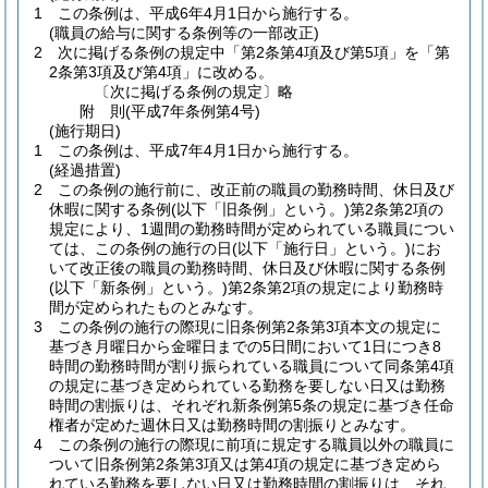
1
この条例は、平成6年4月1日から施行する。
(職員の給与に関する条例等の一部改正)
2
次に掲げる条例の規定中「第2条第4項及び第5項」を「第
2条第3項及び第4項」に改める。
〔次に掲げる条例の規定〕略
附
則
(平成7年
条例第4号)
(施行期日)
1
この条例は、平成7年4月1日から施行する。
(経過措置)
2
この条例の施行前に、改正前の職員の勤務時間、休日及び
休暇に関する条例
(以下「旧条例」という。)
第2条第2項の
規定により、1週間の勤務時間が定められている職員につい
ては、この条例の施行の日
(以下「施行日」という。)
にお
いて改正後の職員の勤務時間、休日及び休暇に関する条例
(以下「新条例」という。)
第2条第2項の規定により勤務時
間が定められたものとみなす。
3
この条例の施行の際現に旧条例第2条第3項本文の規定に
基づき月曜日から金曜日までの5日間において1日につき8
時間の勤務時間が割り振られている職員について同条第4項
の規定に基づき定められている勤務を要しない日又は勤務
時間の割振りは、それぞれ新条例第5条の規定に基づき任命
権者が定めた週休日又は勤務時間の割振りとみなす。
4
この条例の施行の際現に前項に規定する職員以外の職員に
ついて旧条例第2条第3項又は第4項の規定に基づき定めら
れている勤務を要しない日又は勤務時間の割振りは、それ