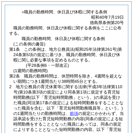
○職員の勤務時間、休日及び休暇に関する条例
昭和40年7月19日
徳島県条例第20号
職員の勤務時間、休日及び休暇に関する条例をここに公布
する。
職員の勤務時間、休日及び休暇に関する条例
(この条例の趣旨)
第1条
この条例は、地方公務員法
(昭和25年法律第261号)
第
24条第5項の規定に基づき、職員の勤務時間、休日及び休
暇に関し必要な事項を定めるものとする。
(平28条例6・一部改正)
(1週間の勤務時間)
第2条
職員の勤務時間は、休憩時間を除き、4週間を超えな
い期間につき1週間当たり38時間45分とする。
2
地方公務員の育児休業等に関する法律
(平成3年法律第110
号)
第10条第3項の規定により同条第1項に規定する育児短
時間勤務
(以下「育児短時間勤務」という。)
の承認を受け
た職員
(同法第17条の規定による短時間勤務をすることとな
った職員を含む。以下「育児短時間勤務職員等」という。)
の1週間当たりの勤務時間は、
前項
の規定にかかわらず、当
該承認を受けた育児短時間勤務の内容
(同条の規定による短
時間勤務をすることとなった職員にあっては、同条の規定
によりすることとなった短時間勤務の内容。以下「育児短