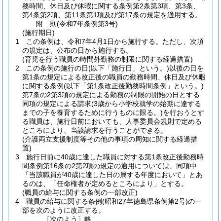
務時間、休日及び休暇に関する条例第2条第3項、第3条、
第4条第2項、第11条第1項及び第17条の規定を適用する。
附
則
(令和7年
条例第3号)
(施行期日)
1
この条例は、令和7年4月1日から施行する。
ただし、次項
の規定は、公布の日から施行する。
(育児を行う職員の時間外勤務の制限に関する経過措置)
2
この条例の施行の日
(以下「施行日」という。)
以後の日を
第1条の規定による改正後の職員の勤務時間、休日及び休暇
に関する条例
(以下「第1条改正後勤務時間条例」という。)
第7条の2第3項の規定による勤務の制限の開始の日とする
同項の規定による請求
(3歳から小学校就学の始期に達する
までの子を養育するために行うものに限る。)
を行おうとす
る職員は、施行日前においても、人事委員会規則で定める
ところにより、当該請求を行うことができる。
(介護両立支援制度等その他の事項の周知に関する経過措
置)
3
施行日前に40歳に達した職員に対する第1条改正後勤務時
間条例第16条の2第2項の規定の適用については、同項中
「当該職員が40歳に達した日の属する年度において」とあ
るのは、「任命権者が定めるところにより」とする。
(職員の給与に関する条例の一部改正)
4
職員の給与に関する条例
(昭和27年徳島県条例第2号)
の一
部を次のように改正する。
〔次のよう〕略