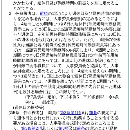
かかわらず、週休日及び勤務時間の割振りを別に定めるこ
とができる。
2
任命権者は、
前項
の規定により週休日及び勤務時間の割振
りを定める場合には、人事委員会規則の定めるところによ
り、4週間ごとの期間につき8日の週休日
(育児短時間勤務職
員等にあっては8日以上で当該育児短時間勤務等の内容に従
った週休日、定年前再任用短時間勤務職員にあっては8日以
上の週休日)
を設けなければならない。
ただし、職務の特殊
性又は当該公署の特殊の必要
(育児短時間勤務職員等にあっ
ては、当該育児短時間勤務等の内容)
により、4週間ごとの
期間につき8日
(育児短時間勤務職員等及び定年前再任用短
時間勤務職員にあっては、8日以上)
の週休日を設けること
が困難である職員について、人事委員会と協議して、人事
委員会規則の定めるところにより、4週間を超えない期間に
つき1週間当たり1日以上の割合で週休日
(育児短時間勤務職
員等にあっては、4週間を超えない期間につき1週間当たり
1日以上の割合で当該育児短時間勤務等の内容に従った週休
日)
を設ける場合には、この限りでない。
(平7条例4・追加、平12条例5・平19条例63・令4条
例41・一部改正)
(週休日の振替等)
第5条
任命権者は、職員に
第3条第1項
又は
前条
の規定によ
り週休日とされた日において特に勤務することを命ずる必
要がある場合には、人事委員会規則で定めるところによ
り、
第3条第2項
若しくは
第3項
又は
前条
の規定により勤務