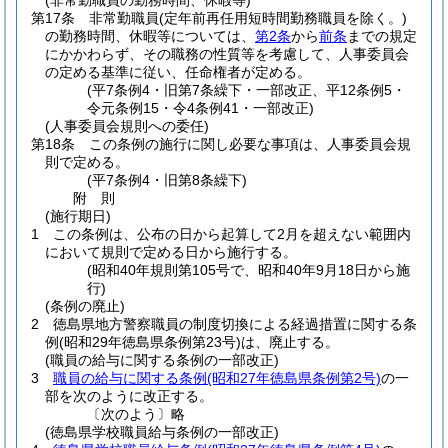
(非常勤職員の勤務時間、休暇等)
第17条
非常勤職員
(定年前再任用短時間勤務職員を除く。)
の勤務時間、休暇等については、
第2条
から
前条
までの規定
にかかわらず、その職務の性質等を考慮して、人事委員会
の定める基準に従い、任命権者が定める。
(平7条例4・旧第7条繰下・一部改正、平12条例5・
令元条例15・令4条例41・一部改正)
(人事委員会規則への委任)
第18条
この条例の施行に関し必要な事項は、人事委員会規
則で定める。
(平7条例4・旧第8条繰下)
附
則
(施行期日)
1
この条例は、公布の日から起算して2月を超えない範囲内
において規則で定める日から施行する。
(昭和40年規則第105号で、昭和40年9月18日から施
行)
(条例の廃止)
2
徳島県地方警察職員の制度切換による経過措置に関する条
例
(昭和29年徳島県条例第23号)
は、廃止する。
(職員の給与に関する条例の一部改正)
3
職員の給与に関する条例
(昭和27年徳島県条例第2号)
の一
部を次のように改正する。
〔次のよう〕略
(徳島県学校職員給与条例の一部改正)