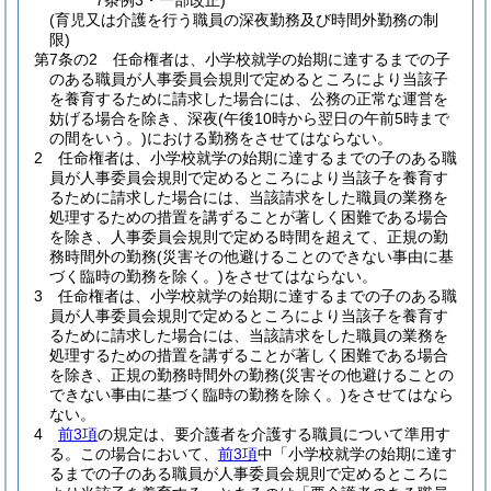
7条例3・一部改正)
(育児又は介護を行う職員の深夜勤務及び時間外勤務の制
限)
第7条の2
任命権者は、小学校就学の始期に達するまでの子
のある職員が人事委員会規則で定めるところにより当該子
を養育するために請求した場合には、公務の正常な運営を
妨げる場合を除き、深夜
(午後10時から翌日の午前5時まで
の間をいう。)
における勤務をさせてはならない。
2
任命権者は、小学校就学の始期に達するまでの子のある職
員が人事委員会規則で定めるところにより当該子を養育す
るために請求した場合には、当該請求をした職員の業務を
処理するための措置を講ずることが著しく困難である場合
を除き、人事委員会規則で定める時間を超えて、正規の勤
務時間外の勤務
(災害その他避けることのできない事由に基
づく臨時の勤務を除く。)
をさせてはならない。
3
任命権者は、小学校就学の始期に達するまでの子のある職
員が人事委員会規則で定めるところにより当該子を養育す
るために請求した場合には、当該請求をした職員の業務を
処理するための措置を講ずることが著しく困難である場合
を除き、正規の勤務時間外の勤務
(災害その他避けることの
できない事由に基づく臨時の勤務を除く。)
をさせてはなら
ない。
4
前3項
の規定は、要介護者を介護する職員について準用す
る。
この場合において、
前3項
中「小学校就学の始期に達す
るまでの子のある職員が人事委員会規則で定めるところに