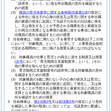
「請求等」という。)
に係る申出職員の意向を確認するた
めの措置
(3)
職員の育児休業等に関する条例第25条第1項
の規定に
よる申出に係る子の心身の状況又は育児に関する申出職
員の家庭の状況に起因して当該子の出生の日以後に発生
し、又は発生することが予想される職業生活と家庭生活
との両立の支障となる事情の改善に資する事項に係る申
出職員の意向を確認するための措置
2
任命権者は、3歳に満たない子を養育する職員
(以下この項
において「対象職員」という。)
に対して、人事委員会規則
で定める期間内に、次に掲げる措置を講じなければならな
い。
(1)
対象職員の仕事と育児との両立に資する制度又は措置
(
次号
において「育児期両立支援制度等」という。)
その
他の事項を知らせるための措置
(2)
育児期両立支援制度等の請求等に係る対象職員の意向
を確認するための措置
(3)
対象職員の3歳に満たない子の心身の状況又は育児に
関する対象職員の家庭の状況に起因して発生し、又は発
生することが予想される職業生活と家庭生活との両立の
支障となる事情の改善に資する事項に係る対象職員の意
向を確認するための措置
3
任命権者は、
第1項第3号
又は
前項第3号
の規定により意向
を確認した事項の取扱いに当たっては、当該意向に配慮し
なければならない。