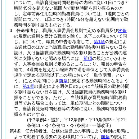
について、当該育児短時間勤務等の内容に従い1日につき7
時間45分を超えない範囲内で勤務時間を割り振るものと
し、定年前再任用短時間勤務職員については、1週間ごとの
期間について、1日につき7時間45分を超えない範囲内で勤
務時間を割り振るものとする。
3
任命権者は、職員
(人事委員会規則で定める職員及び
次条
の規定の適用を受ける職員を除く。以下この項において同
じ。)
について、職員の申告を考慮して、
第1項
の規定によ
る週休日のほかに当該職員の勤務時間を割り振らない日を
設け、又は当該職員の勤務時間を割り振ることが公務の運
営に支障がないと認める場合には、
前項
の規定にかかわら
ず、人事委員会規則で定めるところにより、職員の申告を
経て、4週間を超えない範囲内で週を単位として人事委員会
規則で定める期間
(以下この項において「単位期間」とい
う。)
ごとの期間につき
前条
に規定する勤務時間となるよう
に、
第1項
の規定による週休日のほかに当該職員の勤務時間
を割り振らない日を設け、又は当該職員の勤務時間を割り
振ることができる。
ただし、当該職員が育児短時間勤務職
員等である場合にあっては、単位期間ごとの期間につい
て、当該育児短時間勤務等の内容に従い、勤務時間を割り
振るものとする。
(平7条例4・追加、平12条例5・平19条例63・平21
条例11・令4条例41・令7条例3・一部改正)
第4条
任命権者は、公務の運営上の事情により特別の形態に
よって勤務する必要のある職員については、
前条
の規定に