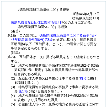
○徳島県職員互助団体に関する規則
昭和45年3月27日
徳島県規則第17号
徳島県職員互助団体に関する規則
を次のように定める。
徳島県職員互助団体に関する規則
(趣旨)
第1条
この規則は、
徳島県職員互助団体に関する条例
(昭和
45年徳島県条例第6号)
第8条
の規定に基づき、徳島県職員
互助団体
(以下「互助団体」という。)
の運営に関し必要な
事項を定めるものとする。
(組織)
第2条
互助団体は、次に掲げる職員をもって組織するものと
する。
(1)
地方公務員等共済組合法
(昭和37年法律第152号)
第3条
第1項第1号に規定する地方職員共済組合の徳島県支部の
組合員である職員
(2)
互助団体の事務又は事業に従事する職員
(
前号
に掲げ
る職員を除く。)
(3)
徳島県職員連合労働組合の事務又は事業に従事する職
員
(
第1号
に掲げる職員を除く。)
(4)
地方公務員法
(昭和25年法律第261号)
第22条の4第1項
の規定により採用された職員
(5)
公益的法人等への一般職の地方公務員の派遣等に関す