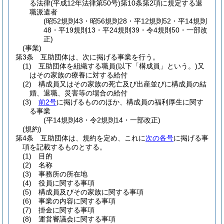
る法律
(平成12年法律第50号)
第10条第2項に規定する退
職派遣者
(昭52規則43・昭56規則28・平12規則52・平14規則
48・平19規則13・平24規則39・令4規則50・一部改
正)
(事業)
第3条
互助団体は、次に掲げる事業を行う。
(1)
互助団体を組織する職員
(以下「構成員」という。)
又
はその家族の療養に対する給付
(2)
構成員又はその家族の死亡及び出産並びに構成員の結
婚、退職、災害等の場合の給付
(3)
前2号
に掲げるもののほか、構成員の福利厚生に関す
る事業
(平14規則48・令2規則14・一部改正)
(規約)
第4条
互助団体は、規約を定め、これに
次の各号
に掲げる事
項を記載するものとする。
(1)
目的
(2)
名称
(3)
事務所の所在地
(4)
役員に関する事項
(5)
構成員及びその家族に関する事項
(6)
事業の内容に関する事項
(7)
掛金に関する事項
(8)
運営審議会に関する事項