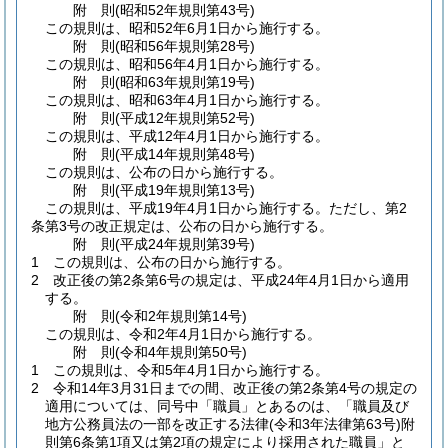
附
則
(昭和52年
規則第43号)
この規則は、昭和52年6月1日から施行する。
附
則
(昭和56年
規則第28号)
この規則は、昭和56年4月1日から施行する。
附
則
(昭和63年
規則第19号)
この規則は、昭和63年4月1日から施行する。
附
則
(平成12年
規則第52号)
この規則は、平成12年4月1日から施行する。
附
則
(平成14年
規則第48号)
この規則は、公布の日から施行する。
附
則
(平成19年
規則第13号)
この規則は、平成19年4月1日から施行する。
ただし、第2
条第3号の改正規定は、公布の日から施行する。
附
則
(平成24年
規則第39号)
1
この規則は、公布の日から施行する。
2
改正後の第2条第6号の規定は、平成24年4月1日から適用
する。
附
則
(令和2年
規則第14号)
この規則は、令和2年4月1日から施行する。
附
則
(令和4年
規則第50号)
1
この規則は、令和5年4月1日から施行する。
2
令和14年3月31日までの間、改正後の第2条第4号の規定の
適用については、同号中「職員」とあるのは、「職員及び
地方公務員法の一部を改正する法律
(令和3年法律第63号)
附
則第6条第1項又は第2項の規定により採用された職員」と