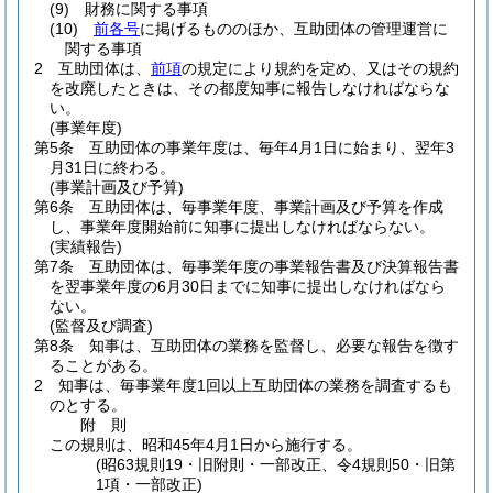
(9)
財務に関する事項
(10)
前各号
に掲げるもののほか、互助団体の管理運営に
関する事項
2
互助団体は、
前項
の規定により規約を定め、又はその規約
を改廃したときは、その都度知事に報告しなければならな
い。
(事業年度)
第5条
互助団体の事業年度は、毎年4月1日に始まり、翌年3
月31日に終わる。
(事業計画及び予算)
第6条
互助団体は、毎事業年度、事業計画及び予算を作成
し、事業年度開始前に知事に提出しなければならない。
(実績報告)
第7条
互助団体は、毎事業年度の事業報告書及び決算報告書
を翌事業年度の6月30日までに知事に提出しなければなら
ない。
(監督及び調査)
第8条
知事は、互助団体の業務を監督し、必要な報告を徴す
ることがある。
2
知事は、毎事業年度1回以上互助団体の業務を調査するも
のとする。
附
則
この規則は、昭和45年4月1日から施行する。
(昭63規則19・旧附則・一部改正、令4規則50・旧第
1項・一部改正)