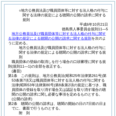
○地方公務員法及び職員団体等に対する法人格の付与に
関する法律の規定による聴聞の公開の請求に関する
規則
平成6年10月21日
徳島県人事委員会規則11―5
地方公務員法及び職員団体等に対する法人格の付与に関す
る法律の規定による聴聞の公開の請求に関する規則
を次のよ
うに定める。
地方公務員法及び職員団体等に対する法人格の付与に
関する法律の規定による聴聞の公開の請求に関する規
則
職員団体の登録の取消しを行う場合の口頭審理に関する規
則(規則11―1)の全部を改正する。
(趣旨)
第1条
この規則は、地方公務員法
(昭和25年法律第261号)
第
53条第7項又は職員団体等に対する法人格の付与に関する
法律
(昭和53年法律第80号)
第8条第2項の規定に基づき、職
員団体の登録を取り消す場合又は認証を取り消す場合の聴
聞の公開の請求に関し必要な事項を定めるものとする。
(公開の請求)
第2条
聴聞の公開の請求は、聴聞の開始の日の7日前の日ま
でに、書面で行うものとする。
附
則