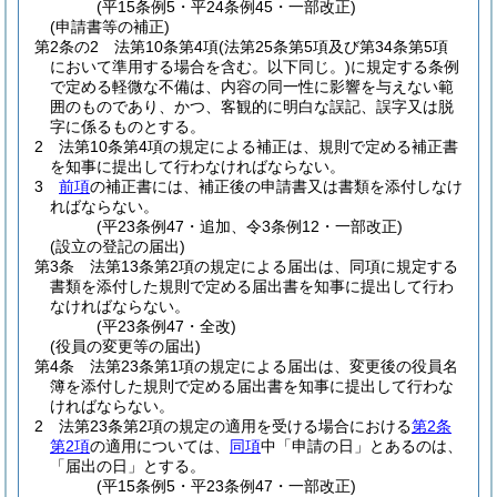
(平15条例5・平24条例45・一部改正)
(申請書等の補正)
第2条の2
法第10条第4項
(法第25条第5項及び第34条第5項
において準用する場合を含む。以下同じ。)
に規定する条例
で定める軽微な不備は、内容の同一性に影響を与えない範
囲のものであり、かつ、客観的に明白な誤記、誤字又は脱
字に係るものとする。
2
法第10条第4項の規定による補正は、規則で定める補正書
を知事に提出して行わなければならない。
3
前項
の補正書には、補正後の申請書又は書類を添付しなけ
ればならない。
(平23条例47・追加、令3条例12・一部改正)
(設立の登記の届出)
第3条
法第13条第2項の規定による届出は、同項に規定する
書類を添付した規則で定める届出書を知事に提出して行わ
なければならない。
(平23条例47・全改)
(役員の変更等の届出)
第4条
法第23条第1項の規定による届出は、変更後の役員名
簿を添付した規則で定める届出書を知事に提出して行わな
ければならない。
2
法第23条第2項の規定の適用を受ける場合における
第2条
第2項
の適用については、
同項
中「申請の日」とあるのは、
「届出の日」とする。
(平15条例5・平23条例47・一部改正)