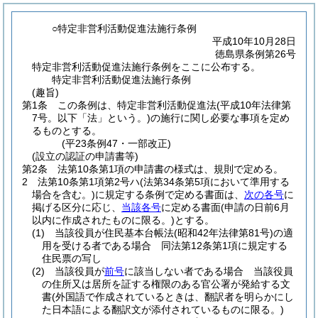
○特定非営利活動促進法施行条例
平成10年10月28日
徳島県条例第26号
特定非営利活動促進法施行条例をここに公布する。
特定非営利活動促進法施行条例
(趣旨)
第1条
この条例は、特定非営利活動促進法
(平成10年法律第
7号。以下「法」という。)
の施行に関し必要な事項を定め
るものとする。
(平23条例47・一部改正)
(設立の認証の申請書等)
第2条
法第10条第1項の申請書の様式は、規則で定める。
2
法第10条第1項第2号ハ
(法第34条第5項において準用する
場合を含む。)
に規定する条例で定める書面は、
次の各号
に
掲げる区分に応じ、
当該各号
に定める書面
(申請の日前6月
以内に作成されたものに限る。)
とする。
(1)
当該役員が住民基本台帳法
(昭和42年法律第81号)
の適
用を受ける者である場合 同法第12条第1項に規定する
住民票の写し
(2)
当該役員が
前号
に該当しない者である場合 当該役員
の住所又は居所を証する権限のある官公署が発給する文
書
(外国語で作成されているときは、翻訳者を明らかにし
た日本語による翻訳文が添付されているものに限る。)