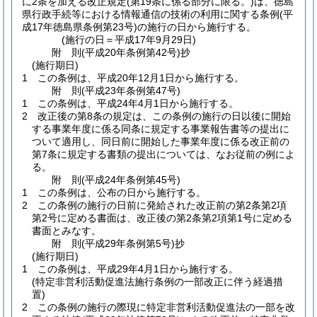
に2条を加える改正規定
(第19条に係る部分に限る。)
は、徳島
県行政手続等における情報通信の技術の利用に関する条例
(平
成17年徳島県条例第23号)
の施行の日から施行する。
(施行の日＝平成17年9月29日)
附
則
(平成20年
条例第42号)
抄
(施行期日)
1
この条例は、平成20年12月1日から施行する。
附
則
(平成23年
条例第47号)
1
この条例は、平成24年4月1日から施行する。
2
改正後の第8条の規定は、この条例の施行の日以後に開始
する事業年度に係る同条に規定する事業報告書等の提出に
ついて適用し、同日前に開始した事業年度に係る改正前の
第7条に規定する書類の提出については、なお従前の例によ
る。
附
則
(平成24年
条例第45号)
1
この条例は、公布の日から施行する。
2
この条例の施行の日前に発給された改正前の第2条第2項
第2号に定める書面は、改正後の第2条第2項第1号に定める
書面とみなす。
附
則
(平成29年
条例第5号)
抄
(施行期日)
1
この条例は、平成29年4月1日から施行する。
(特定非営利活動促進法施行条例の一部改正に伴う経過措
置)
2
この条例の施行の際現に特定非営利活動促進法の一部を改