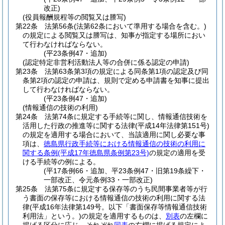
改正)
(役員報酬規程等の閲覧又は謄写)
第22条
法第56条
(法第62条において準用する場合を含む。)
の規定による閲覧又は謄写は、知事が指定する場所におい
て行わなければならない。
(平23条例47・追加)
(認定特定非営利活動法人等の合併に係る認定の申請)
第23条
法第63条第3項の規定による同条第1項の認定及び同
条第2項の認定の申請は、規則で定める申請書を知事に提出
して行わなければならない。
(平23条例47・追加)
(情報通信の技術の利用)
第24条
法第74条に規定する手続等に関し、情報通信技術を
活用した行政の推進等に関する法律
(平成14年法律第151号)
の規定を適用する場合において、当該適用に関し必要な事
項は、
徳島県行政手続等における情報通信の技術の利用に
関する条例
(平成17年徳島県条例第23号)
の規定の適用を受
ける手続等の例による。
(平17条例66・追加、平23条例47・旧第19条繰下・
一部改正、令元条例33・一部改正)
第25条
法第75条に規定する保存等のうち民間事業者等が行
う書面の保存等における情報通信の技術の利用に関する法
律
(平成16年法律第149号。以下「書面保存等情報通信技術
利用法」という。)
の規定を適用するものは、
別表
の左欄に