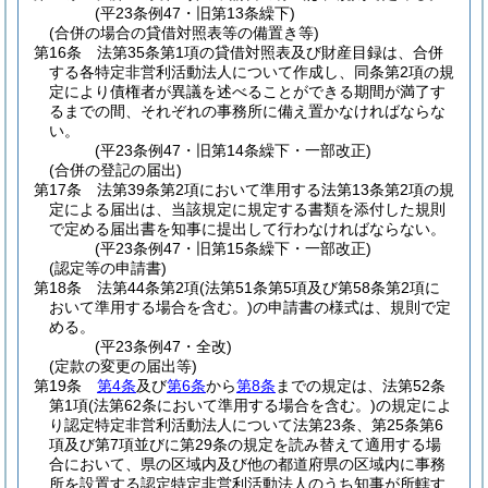
(平23条例47・旧第13条繰下)
(合併の場合の貸借対照表等の備置き等)
第16条
法第35条第1項の貸借対照表及び財産目録は、合併
する各特定非営利活動法人について作成し、同条第2項の規
定により債権者が異議を述べることができる期間が満了す
るまでの間、それぞれの事務所に備え置かなければならな
い。
(平23条例47・旧第14条繰下・一部改正)
(合併の登記の届出)
第17条
法第39条第2項において準用する法第13条第2項の規
定による届出は、当該規定に規定する書類を添付した規則
で定める届出書を知事に提出して行わなければならない。
(平23条例47・旧第15条繰下・一部改正)
(認定等の申請書)
第18条
法第44条第2項
(法第51条第5項及び第58条第2項に
おいて準用する場合を含む。)
の申請書の様式は、規則で定
める。
(平23条例47・全改)
(定款の変更の届出等)
第19条
第4条
及び
第6条
から
第8条
までの規定は、法第52条
第1項
(法第62条において準用する場合を含む。)
の規定によ
り認定特定非営利活動法人について法第23条、第25条第6
項及び第7項並びに第29条の規定を読み替えて適用する場
合において、県の区域内及び他の都道府県の区域内に事務
所を設置する認定特定非営利活動法人のうち知事が所轄す