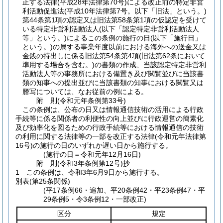
正する法律
(平成28年法律第70号)
による改正前の特定非営
利活動促進法
(平成10年法律第7号。以下「旧法」という。)
第44条第1項の認定又は旧法第58条第1項の仮認定を受けて
いる特定非営利活動法人
(以下「認定特定非営利活動法人
等」という。)
によるこの条例の施行の日
(以下「施行日」
という。)
の属する事業年度以前における海外への送金又は
金銭の持出しに係る旧法第54条第4項
(旧法第62条において
準用する場合を含む。)
の書類の作成、当該認定特定非営利
活動法人等の事務所における備置き及び閲覧並びに当該書
類の知事への提出並びに当該書類の知事における閲覧又は
謄写については、なお従前の例による。
附
則
(令和元年
条例第33号)
この条例は、公布の日又は情報通信技術の活用による行政
手続等に係る関係者の利便性の向上並びに行政運営の簡素化
及び効率化を図るための行政手続等における情報通信の技術
の利用に関する法律等の一部を改正する法律
(令和元年法律第
16号)
の施行の日のいずれか遅い日から施行する。
(施行の日＝令和元年12月16日)
附
則
(令和3年
条例第12号)
抄
1
この条例は、令和3年6月9日から施行する。
別表
(第25条関係)
(平17条例66・追加、平20条例42・平23条例47・平
29条例5・令3条例12・一部改正)
区分
規定