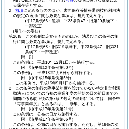
掲げる区分に応じ、それぞれ
同表
の右欄に掲げる規定によ
る保存等とする。
2
前項
に定めるもののほか、書面保存等情報通信技術利用法
の規定の適用に関し必要な事項は、規則で定める。
(平17条例66・追加、平23条例47・旧第20条繰下・
一部改正)
(規則への委任)
第26条
この条例に定めるもののほか、法及びこの条例の施
行に関し必要な事項は、規則で定める。
(平17条例66・旧第19条繰下、平23条例47・旧第21
条繰下・一部改正)
附
則
この条例は、平成10年12月1日から施行する。
附
則
(平成12年
条例第80号)
この条例は、平成13年1月6日から施行する。
附
則
(平成15年
条例第5号)
1
この条例は、平成15年5月1日から施行する。
2
この条例の施行の際事業年度を設けていない特定非営利活
動法人についての当初の事業年度の開始の日の前日までの
期間に係る改正後の第7条の規定の適用については、同条中
「毎事業年度」とあるのは、「毎年」とする。
附
則
(平成17年
条例第21号)
この条例は、公布の日から施行する。
附
則
(平成17年
条例第66号)
この条例は、公布の日から施行する。
ただし、第18条の次