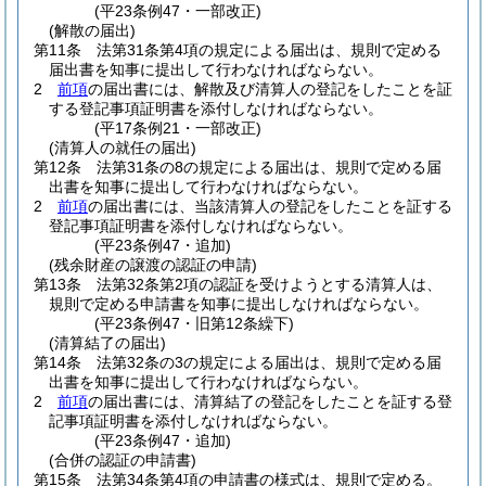
(平23条例47・一部改正)
(解散の届出)
第11条
法第31条第4項の規定による届出は、規則で定める
届出書を知事に提出して行わなければならない。
2
前項
の届出書には、解散及び清算人の登記をしたことを証
する登記事項証明書を添付しなければならない。
(平17条例21・一部改正)
(清算人の就任の届出)
第12条
法第31条の8の規定による届出は、規則で定める届
出書を知事に提出して行わなければならない。
2
前項
の届出書には、当該清算人の登記をしたことを証する
登記事項証明書を添付しなければならない。
(平23条例47・追加)
(残余財産の譲渡の認証の申請)
第13条
法第32条第2項の認証を受けようとする清算人は、
規則で定める申請書を知事に提出しなければならない。
(平23条例47・旧第12条繰下)
(清算結了の届出)
第14条
法第32条の3の規定による届出は、規則で定める届
出書を知事に提出して行わなければならない。
2
前項
の届出書には、清算結了の登記をしたことを証する登
記事項証明書を添付しなければならない。
(平23条例47・追加)
(合併の認証の申請書)
第15条
法第34条第4項の申請書の様式は、規則で定める。