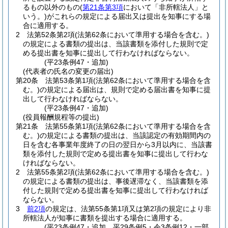
るもの以外のもの
(
第21条第3項
において「非所轄法人」と
いう。)
がこれらの規定による届出又は提出を知事にする場
合に適用する。
2
法第52条第2項
(法第62条において準用する場合を含む。)
の規定による書類の提出は、当該書類を添付した規則で定
める提出書を知事に提出して行わなければならない。
(平23条例47・追加)
(代表者の氏名の変更の届出)
第20条
法第53条第1項
(法第62条において準用する場合を含
む。)
の規定による届出は、規則で定める届出書を知事に提
出して行わなければならない。
(平23条例47・追加)
(役員報酬規程等の提出)
第21条
法第55条第1項
(法第62条において準用する場合を含
む。)
の規定による書類の提出は、当該認定の有効期間内の
日を含む各事業年度終了の日の翌日から3月以内に、当該書
類を添付した規則で定める提出書を知事に提出して行わな
ければならない。
2
法第55条第2項
(法第62条において準用する場合を含む。)
の規定による書類の提出は、事後遅滞なく、当該書類を添
付した規則で定める提出書を知事に提出して行わなければ
ならない。
3
前2項
の規定は、法第55条第1項又は第2項の規定により非
所轄法人が知事に書類を提出する場合に適用する。
(平23条例47・追加、平29条例5・令3条例12・一部