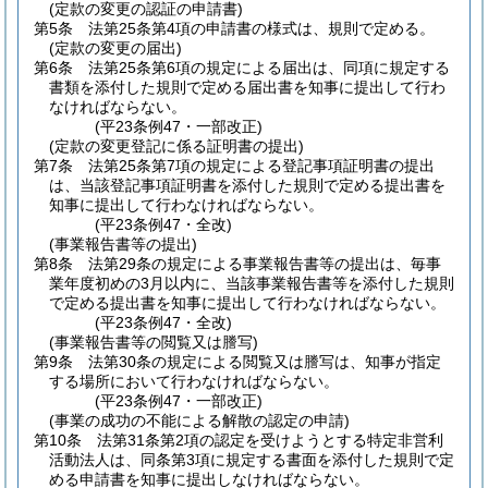
(定款の変更の認証の申請書)
第5条
法第25条第4項の申請書の様式は、規則で定める。
(定款の変更の届出)
第6条
法第25条第6項の規定による届出は、同項に規定する
書類を添付した規則で定める届出書を知事に提出して行わ
なければならない。
(平23条例47・一部改正)
(定款の変更登記に係る証明書の提出)
第7条
法第25条第7項の規定による登記事項証明書の提出
は、当該登記事項証明書を添付した規則で定める提出書を
知事に提出して行わなければならない。
(平23条例47・全改)
(事業報告書等の提出)
第8条
法第29条の規定による事業報告書等の提出は、毎事
業年度初めの3月以内に、当該事業報告書等を添付した規則
で定める提出書を知事に提出して行わなければならない。
(平23条例47・全改)
(事業報告書等の閲覧又は謄写)
第9条
法第30条の規定による閲覧又は謄写は、知事が指定
する場所において行わなければならない。
(平23条例47・一部改正)
(事業の成功の不能による解散の認定の申請)
第10条
法第31条第2項の認定を受けようとする特定非営利
活動法人は、同条第3項に規定する書面を添付した規則で定
める申請書を知事に提出しなければならない。