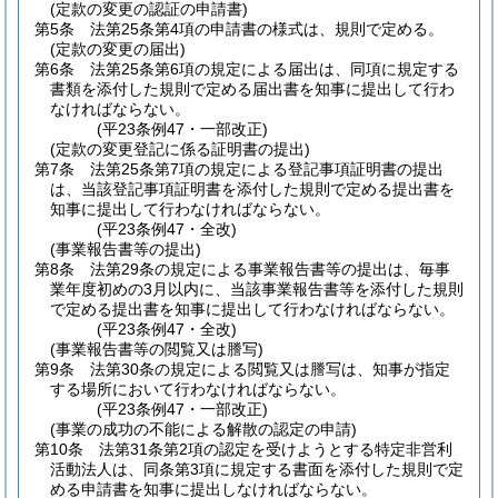
(定款の変更の認証の申請書)
第5条
法第25条第4項の申請書の様式は、規則で定める。
(定款の変更の届出)
第6条
法第25条第6項の規定による届出は、同項に規定する
書類を添付した規則で定める届出書を知事に提出して行わ
なければならない。
(平23条例47・一部改正)
(定款の変更登記に係る証明書の提出)
第7条
法第25条第7項の規定による登記事項証明書の提出
は、当該登記事項証明書を添付した規則で定める提出書を
知事に提出して行わなければならない。
(平23条例47・全改)
(事業報告書等の提出)
第8条
法第29条の規定による事業報告書等の提出は、毎事
業年度初めの3月以内に、当該事業報告書等を添付した規則
で定める提出書を知事に提出して行わなければならない。
(平23条例47・全改)
(事業報告書等の閲覧又は謄写)
第9条
法第30条の規定による閲覧又は謄写は、知事が指定
する場所において行わなければならない。
(平23条例47・一部改正)
(事業の成功の不能による解散の認定の申請)
第10条
法第31条第2項の認定を受けようとする特定非営利
活動法人は、同条第3項に規定する書面を添付した規則で定
める申請書を知事に提出しなければならない。