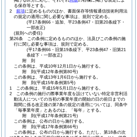
掲げる区分に応じ、それぞれ
同表
の右欄に掲げる規定によ
る保存等とする。
2
前項
に定めるもののほか、書面保存等情報通信技術利用法
の規定の適用に関し必要な事項は、規則で定める。
(平17条例66・追加、平23条例47・旧第20条繰下・
一部改正)
(規則への委任)
第26条
この条例に定めるもののほか、法及びこの条例の施
行に関し必要な事項は、規則で定める。
(平17条例66・旧第19条繰下、平23条例47・旧第21
条繰下・一部改正)
附
則
この条例は、平成10年12月1日から施行する。
附
則
(平成12年
条例第80号)
この条例は、平成13年1月6日から施行する。
附
則
(平成15年
条例第5号)
1
この条例は、平成15年5月1日から施行する。
2
この条例の施行の際事業年度を設けていない特定非営利活
動法人についての当初の事業年度の開始の日の前日までの
期間に係る改正後の第7条の規定の適用については、同条中
「毎事業年度」とあるのは、「毎年」とする。
附
則
(平成17年
条例第21号)
この条例は、公布の日から施行する。
附
則
(平成17年
条例第66号)
この条例は、公布の日から施行する。
ただし、第18条の次