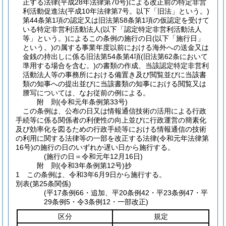
正する法律
(平成28年法律第70号)
による改正前の特定非営
利活動促進法
(平成10年法律第7号。以下「旧法」という。)
第44条第1項の認定又は旧法第58条第1項の仮認定を受けて
いる特定非営利活動法人
(以下「認定特定非営利活動法人
等」という。)
によるこの条例の施行の日
(以下「施行日」
という。)
の属する事業年度以前における海外への送金又は
金銭の持出しに係る旧法第54条第4項
(旧法第62条において
準用する場合を含む。)
の書類の作成、当該認定特定非営利
活動法人等の事務所における備置き及び閲覧並びに当該書
類の知事への提出並びに当該書類の知事における閲覧又は
謄写については、なお従前の例による。
附
則
(令和元年
条例第33号)
この条例は、公布の日又は情報通信技術の活用による行政
手続等に係る関係者の利便性の向上並びに行政運営の簡素化
及び効率化を図るための行政手続等における情報通信の技術
の利用に関する法律等の一部を改正する法律
(令和元年法律第
16号)
の施行の日のいずれか遅い日から施行する。
(施行の日＝令和元年12月16日)
附
則
(令和3年
条例第12号)
抄
1
この条例は、令和3年6月9日から施行する。
別表
(第25条関係)
(平17条例66・追加、平20条例42・平23条例47・平
29条例5・令3条例12・一部改正)
区分
規定