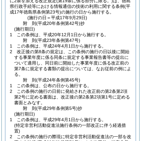
に2条を加える改正規定
(第19条に係る部分に限る。)
は、徳島
県行政手続等における情報通信の技術の利用に関する条例
(平
成17年徳島県条例第23号)
の施行の日から施行する。
(施行の日＝平成17年9月29日)
附
則
(平成20年
条例第42号)
抄
(施行期日)
1
この条例は、平成20年12月1日から施行する。
附
則
(平成23年
条例第47号)
1
この条例は、平成24年4月1日から施行する。
2
改正後の第8条の規定は、この条例の施行の日以後に開始
する事業年度に係る同条に規定する事業報告書等の提出に
ついて適用し、同日前に開始した事業年度に係る改正前の
第7条に規定する書類の提出については、なお従前の例によ
る。
附
則
(平成24年
条例第45号)
1
この条例は、公布の日から施行する。
2
この条例の施行の日前に発給された改正前の第2条第2項
第2号に定める書面は、改正後の第2条第2項第1号に定める
書面とみなす。
附
則
(平成29年
条例第5号)
抄
(施行期日)
1
この条例は、平成29年4月1日から施行する。
(特定非営利活動促進法施行条例の一部改正に伴う経過措
置)
2
この条例の施行の際現に特定非営利活動促進法の一部を改