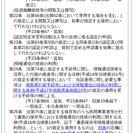
改正)
(役員報酬規程等の閲覧又は謄写)
第22条
法第56条
(法第62条において準用する場合を含む。)
の規定による閲覧又は謄写は、知事が指定する場所におい
て行わなければならない。
(平23条例47・追加)
(認定特定非営利活動法人等の合併に係る認定の申請)
第23条
法第63条第3項の規定による同条第1項の認定及び同
条第2項の認定の申請は、規則で定める申請書を知事に提出
して行わなければならない。
(平23条例47・追加)
(情報通信の技術の利用)
第24条
法第74条に規定する手続等に関し、情報通信技術を
活用した行政の推進等に関する法律
(平成14年法律第151号)
の規定を適用する場合において、当該適用に関し必要な事
項は、
徳島県行政手続等における情報通信の技術の利用に
関する条例
(平成17年徳島県条例第23号)
の規定の適用を受
ける手続等の例による。
(平17条例66・追加、平23条例47・旧第19条繰下・
一部改正、令元条例33・一部改正)
第25条
法第75条に規定する保存等のうち民間事業者等が行
う書面の保存等における情報通信の技術の利用に関する法
律
(平成16年法律第149号。以下「書面保存等情報通信技術
利用法」という。)
の規定を適用するものは、
別表
の左欄に