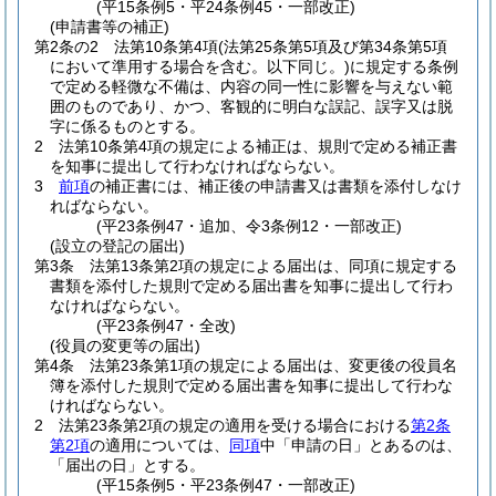
(平15条例5・平24条例45・一部改正)
(申請書等の補正)
第2条の2
法第10条第4項
(法第25条第5項及び第34条第5項
において準用する場合を含む。以下同じ。)
に規定する条例
で定める軽微な不備は、内容の同一性に影響を与えない範
囲のものであり、かつ、客観的に明白な誤記、誤字又は脱
字に係るものとする。
2
法第10条第4項の規定による補正は、規則で定める補正書
を知事に提出して行わなければならない。
3
前項
の補正書には、補正後の申請書又は書類を添付しなけ
ればならない。
(平23条例47・追加、令3条例12・一部改正)
(設立の登記の届出)
第3条
法第13条第2項の規定による届出は、同項に規定する
書類を添付した規則で定める届出書を知事に提出して行わ
なければならない。
(平23条例47・全改)
(役員の変更等の届出)
第4条
法第23条第1項の規定による届出は、変更後の役員名
簿を添付した規則で定める届出書を知事に提出して行わな
ければならない。
2
法第23条第2項の規定の適用を受ける場合における
第2条
第2項
の適用については、
同項
中「申請の日」とあるのは、
「届出の日」とする。
(平15条例5・平23条例47・一部改正)