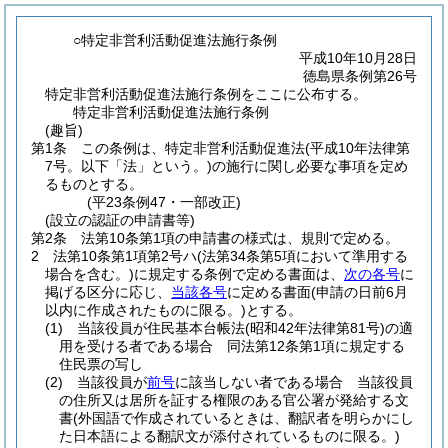
○特定非営利活動促進法施行条例
平成10年10月28日
徳島県条例第26号
特定非営利活動促進法施行条例をここに公布する。
特定非営利活動促進法施行条例
(趣旨)
第1条
この条例は、特定非営利活動促進法
(平成10年法律第
7号。以下「法」という。)
の施行に関し必要な事項を定め
るものとする。
(平23条例47・一部改正)
(設立の認証の申請書等)
第2条
法第10条第1項の申請書の様式は、規則で定める。
2
法第10条第1項第2号ハ
(法第34条第5項において準用する
場合を含む。)
に規定する条例で定める書面は、
次の各号
に
掲げる区分に応じ、
当該各号
に定める書面
(申請の日前6月
以内に作成されたものに限る。)
とする。
(1)
当該役員が住民基本台帳法
(昭和42年法律第81号)
の適
用を受ける者である場合 同法第12条第1項に規定する
住民票の写し
(2)
当該役員が
前号
に該当しない者である場合 当該役員
の住所又は居所を証する権限のある官公署が発給する文
書
(外国語で作成されているときは、翻訳者を明らかにし
た日本語による翻訳文が添付されているものに限る。)