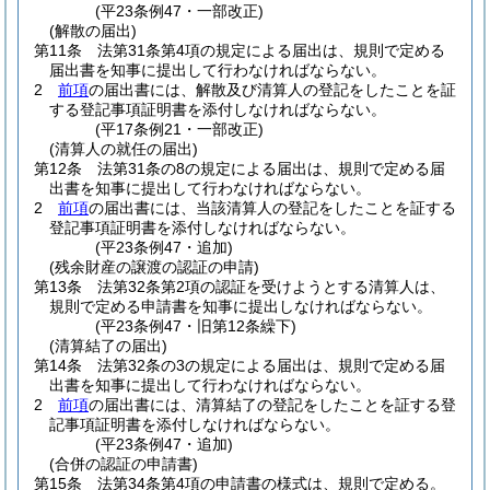
(平23条例47・一部改正)
(解散の届出)
第11条
法第31条第4項の規定による届出は、規則で定める
届出書を知事に提出して行わなければならない。
2
前項
の届出書には、解散及び清算人の登記をしたことを証
する登記事項証明書を添付しなければならない。
(平17条例21・一部改正)
(清算人の就任の届出)
第12条
法第31条の8の規定による届出は、規則で定める届
出書を知事に提出して行わなければならない。
2
前項
の届出書には、当該清算人の登記をしたことを証する
登記事項証明書を添付しなければならない。
(平23条例47・追加)
(残余財産の譲渡の認証の申請)
第13条
法第32条第2項の認証を受けようとする清算人は、
規則で定める申請書を知事に提出しなければならない。
(平23条例47・旧第12条繰下)
(清算結了の届出)
第14条
法第32条の3の規定による届出は、規則で定める届
出書を知事に提出して行わなければならない。
2
前項
の届出書には、清算結了の登記をしたことを証する登
記事項証明書を添付しなければならない。
(平23条例47・追加)
(合併の認証の申請書)
第15条
法第34条第4項の申請書の様式は、規則で定める。