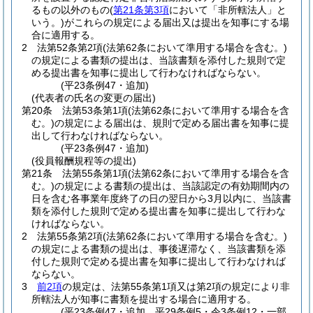
るもの以外のもの
(
第21条第3項
において「非所轄法人」と
いう。)
がこれらの規定による届出又は提出を知事にする場
合に適用する。
2
法第52条第2項
(法第62条において準用する場合を含む。)
の規定による書類の提出は、当該書類を添付した規則で定
める提出書を知事に提出して行わなければならない。
(平23条例47・追加)
(代表者の氏名の変更の届出)
第20条
法第53条第1項
(法第62条において準用する場合を含
む。)
の規定による届出は、規則で定める届出書を知事に提
出して行わなければならない。
(平23条例47・追加)
(役員報酬規程等の提出)
第21条
法第55条第1項
(法第62条において準用する場合を含
む。)
の規定による書類の提出は、当該認定の有効期間内の
日を含む各事業年度終了の日の翌日から3月以内に、当該書
類を添付した規則で定める提出書を知事に提出して行わな
ければならない。
2
法第55条第2項
(法第62条において準用する場合を含む。)
の規定による書類の提出は、事後遅滞なく、当該書類を添
付した規則で定める提出書を知事に提出して行わなければ
ならない。
3
前2項
の規定は、法第55条第1項又は第2項の規定により非
所轄法人が知事に書類を提出する場合に適用する。
(平23条例47・追加、平29条例5・令3条例12・一部