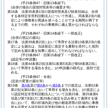
(平23条例47・旧第13条繰下)
(合併の場合の貸借対照表等の備置き等)
第16条
法第35条第1項の貸借対照表及び財産目録は、合併
する各特定非営利活動法人について作成し、同条第2項の規
定により債権者が異議を述べることができる期間が満了す
るまでの間、それぞれの事務所に備え置かなければならな
い。
(平23条例47・旧第14条繰下・一部改正)
(合併の登記の届出)
第17条
法第39条第2項において準用する法第13条第2項の規
定による届出は、当該規定に規定する書類を添付した規則
で定める届出書を知事に提出して行わなければならない。
(平23条例47・旧第15条繰下・一部改正)
(認定等の申請書)
第18条
法第44条第2項
(法第51条第5項及び第58条第2項に
おいて準用する場合を含む。)
の申請書の様式は、規則で定
める。
(平23条例47・全改)
(定款の変更の届出等)
第19条
第4条
及び
第6条
から
第8条
までの規定は、法第52条
第1項
(法第62条において準用する場合を含む。)
の規定によ
り認定特定非営利活動法人について法第23条、第25条第6
項及び第7項並びに第29条の規定を読み替えて適用する場
合において、県の区域内及び他の都道府県の区域内に事務
所を設置する認定特定非営利活動法人のうち知事が所轄す