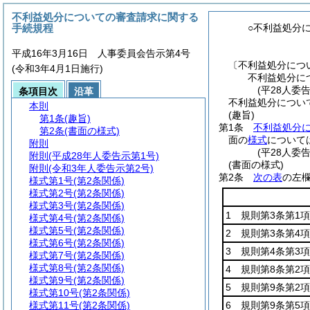
不利益処分についての審査請求に関する
手続規程
○不利益処分
平成16年3月16日 人事委員会告示第4号
〔不利益処分につ
(令和3年4月1日施行)
不利益処分に
(平28人委
条項目次
沿革
不利益処分につい
本則
(趣旨)
第1条
(趣旨)
第1条
不利益処分
第2条
(書面の様式)
面の
様式
について
附則
(平28人委
附則
(平成28年人委告示第1号)
(書面の様式)
附則
(令和3年人委告示第2号)
第2条
次の表
の左
様式第1号
(第2条関係)
様式第2号
(第2条関係)
様式第3号
(第2条関係)
1 規則第3条第1
様式第4号
(第2条関係)
様式第5号
(第2条関係)
2 規則第3条第4
様式第6号
(第2条関係)
3 規則第4条第3
様式第7号
(第2条関係)
様式第8号
(第2条関係)
4 規則第8条第2
様式第9号
(第2条関係)
5 規則第9条第2
様式第10号
(第2条関係)
様式第11号
(第2条関係)
6 規則第9条第5