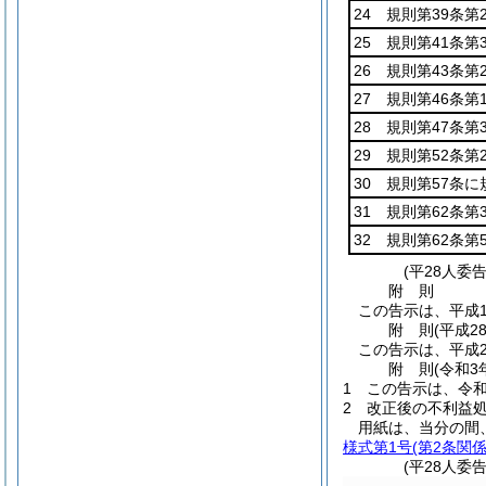
24 規則第39条
25 規則第41条第
26 規則第43条第
27 規則第46条第
28 規則第47条
29 規則第52条
30 規則第57条
31 規則第62条
32 規則第62条
(平28人委
附
則
この告示は、平成1
附
則
(平成2
この告示は、平成2
附
則
(令和3
1
この告示は、令和
2
改正後の不利益
用紙は、当分の間
様式第1号
(第2条関係
(平28人委