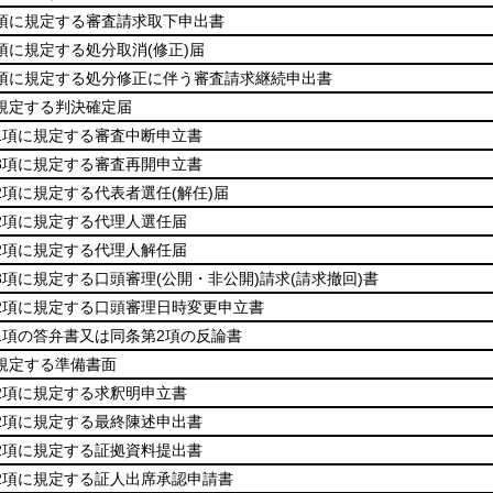
2項に規定する審査請求取下申出書
1項に規定する処分取消
(修正)
届
2項に規定する処分修正に伴う審査請求継続申出書
に規定する判決確定届
第1項に規定する審査中断申立書
第3項に規定する審査再開申立書
第2項に規定する代表者選任
(解任)
届
第2項に規定する代理人選任届
第2項に規定する代理人解任届
第3項に規定する口頭審理
(公開・非公開)
請求
(請求撤回)
書
第2項に規定する口頭審理日時変更申立書
第1項の答弁書又は同条第2項の反論書
に規定する準備書面
第2項に規定する求釈明申立書
第2項に規定する最終陳述申出書
第2項に規定する証拠資料提出書
第2項に規定する証人出席承認申請書