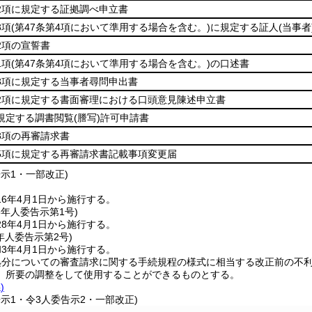
第2項に規定する証拠調べ申立書
3項
(第47条第4項において準用する場合を含む。)
に規定する証人
(当事者
2項の宣誓書
1項
(第47条第4項において準用する場合を含む。)
の口述書
第3項に規定する当事者尋問申出書
第2項に規定する書面審理における口頭意見陳述申立書
に規定する調書閲覧
(謄写)
許可申請書
第3項の再審請求書
第5項に規定する再審請求書記載事項変更届
告示1・一部改正)
6年4月1日から施行する。
8年
人委告示第1号)
8年4月1日から施行する。
年
人委告示第2号)
3年4月1日から施行する。
処分についての審査請求に関する手続規程の様式に相当する改正前の不
、所要の調整をして使用することができるものとする。
)
告示1・令3人委告示2・一部改正)