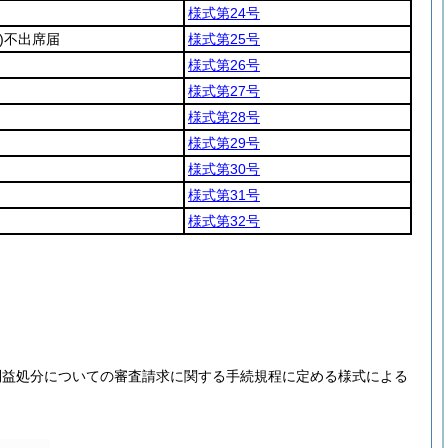
様式第24号
)
不出席届
様式第25号
様式第26号
様式第27号
様式第28号
様式第29号
様式第30号
様式第31号
様式第32号
利益処分についての審査請求に関する手続規程に定める様式による