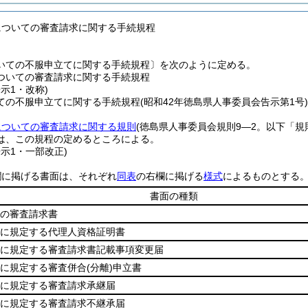
についての審査請求に関する手続規程
いての不服申立てに関する手続規程〕を次のように定める。
ついての審査請求に関する手続規程
告示1・改称)
ての不服申立てに関する手続規程(昭和42年徳島県人事委員会告示第1号
についての審査請求に関する規則
(徳島県人事委員会規則9―2。以下「規
は、この規程の定めるところによる。
告示1・一部改正)
欄に掲げる書面は、それぞれ
同表
の右欄に掲げる
様式
によるものとする
書面の種類
項の審査請求書
項に規定する代理人資格証明書
項に規定する審査請求書記載事項変更届
項に規定する審査併合
(分離)
申立書
項に規定する審査請求承継届
項に規定する審査請求不継承届