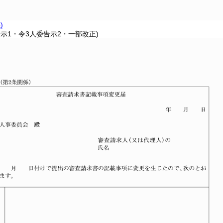
)
告示1・令3人委告示2・一部改正)