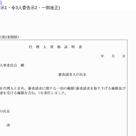
)
告示1・令3人委告示2・一部改正)