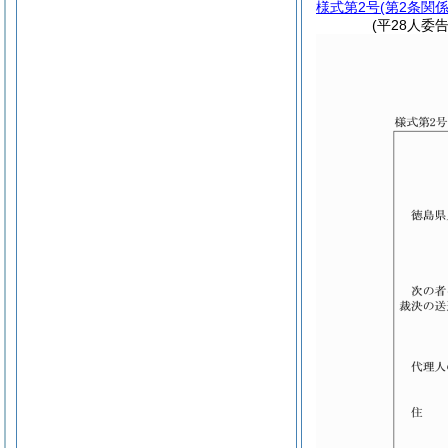
様式第2号
(第2条関係
(平28人委