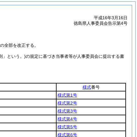
平成16年3月16日
徳島県人事委員会告示第4号
)の全部を改正する。
則」という。)
の規定に基づき当事者等が人事委員会に提出する書
。
様式
番号
様式第1号
様式第2号
様式第3号
様式第4号
様式第5号
様式第6号