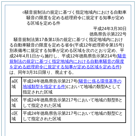
○騒音規制法の規定に基づく指定地域内における自動車
騒音の限度を定める総理府令に規定する知事が定め
る区域を定める件
平成24年3月30日
徳島県告示第222号
騒音規制法第17条第1項の規定に基づく指定地域内におけ
る自動車騒音の限度を定める省令(平成12年総理府令第15号)
別表備考に規定する知事が定める区域を次のとおり定め、平
成24年4月1日から施行し、平成12年徳島県告示第214号(
騒音
規制法の規定に基づく指定地域内における自動車騒音の限度
を定める総理府令に規定する知事が定める区域を定める件
)
は、同年3月31日限り、廃止する。
a区
平成24年徳島県告示第217号
(
騒音に係る環境基準の
域
地域類型を指定する件
)
において地域の類型Aとして
指定された区域
b区
平成24年徳島県告示第217号において地域の類型Bと
域
して指定された区域
c区
平成24年徳島県告示第217号において地域の類型Cと
域
して指定された区域