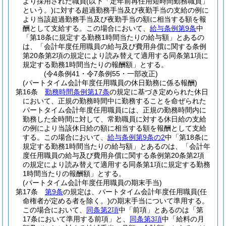
より採用された職員
(以下「定年前再任用短時間勤務職員」
という。)
に対する超過勤務手当及び夜勤手当の支給の例に
より当該超過勤務手当及び夜勤手当の額に相当する額を報
酬として支給する。
この場合において、
給与条例第9条
中
「第18条に規定する勤務1時間当たりの給与額」とあるの
は、「会計年度任用職員の給与及び費用弁償に関する条例
第20条第2項の規定により読み替えて適用する同条第1項に
規定する勤務1時間当たりの報酬額」とする。
(令4条例41・令7条例55・一部改正)
(パートタイム会計年度任用職員の休日勤務に係る報酬)
第16条
勤務時間条例第17条
の規定に基づき定められた休日
において、正規の勤務時間中に勤務することを命ぜられた
パートタイム会計年度任用職員には、正規の勤務時間内に
勤務した全時間に対して、常勤職員に対する休日給の支給
の例により当該休日給の額に相当する額を報酬として支給
する。
この場合において、
給与条例第9条の2
中「第18条に
規定する勤務1時間当たりの給与額」とあるのは、「会計年
度任用職員の給与及び費用弁償に関する条例第20条第2項
の規定により読み替えて適用する同条第1項に規定する勤務
1時間当たりの報酬額」とする。
(パートタイム会計年度任用職員の期末手当)
第17条
第9条
の規定は、パートタイム会計年度任用職員
(任
命権者が定める者を除く。)
の期末手当について準用する。
この場合において、
同条第2項
中「前項」とあるのは「第
17条において準用する前項」と、
同条第3項
中「給料の月