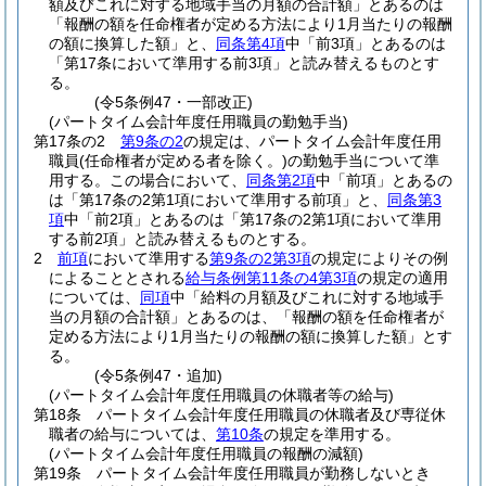
額及びこれに対する地域手当の月額の合計額」とあるのは
「報酬の額を任命権者が定める方法により1月当たりの報酬
の額に換算した額」と、
同条第4項
中「前3項」とあるのは
「第17条において準用する前3項」と読み替えるものとす
る。
(令5条例47・一部改正)
(パートタイム会計年度任用職員の勤勉手当)
第17条の2
第9条の2
の規定は、パートタイム会計年度任用
職員
(任命権者が定める者を除く。)
の勤勉手当について準
用する。
この場合において、
同条第2項
中「前項」とあるの
は「第17条の2第1項において準用する前項」と、
同条第3
項
中「前2項」とあるのは「第17条の2第1項において準用
する前2項」と読み替えるものとする。
2
前項
において準用する
第9条の2第3項
の規定によりその例
によることとされる
給与条例第11条の4第3項
の規定の適用
については、
同項
中「給料の月額及びこれに対する地域手
当の月額の合計額」とあるのは、「報酬の額を任命権者が
定める方法により1月当たりの報酬の額に換算した額」とす
る。
(令5条例47・追加)
(パートタイム会計年度任用職員の休職者等の給与)
第18条
パートタイム会計年度任用職員の休職者及び専従休
職者の給与については、
第10条
の規定を準用する。
(パートタイム会計年度任用職員の報酬の減額)
第19条
パートタイム会計年度任用職員が勤務しないとき