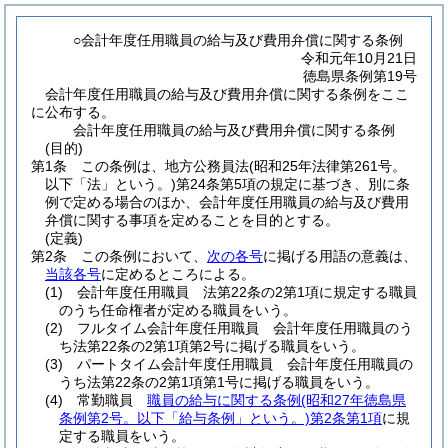
○会計年度任用職員の給与及び費用弁償に関する条例
令和元年10月21日
徳島県条例第19号
会計年度任用職員の給与及び費用弁償に関する条例をここ
に公布する。
会計年度任用職員の給与及び費用弁償に関する条例
(目的)
第1条
この条例は、地方公務員法
(昭和25年法律第261号。
以下「法」という。)
第24条第5項の規定に基づき、別に条
例で定める場合のほか、会計年度任用職員の給与及び費用
弁償に関する事項を定めることを目的とする。
(定義)
第2条
この条例において、
次の各号
に掲げる用語の意義は、
当該各号
に定めるところによる。
(1)
会計年度任用職員 法第22条の2第1項に規定する職員
のうち任命権者が定める職員をいう。
(2)
フルタイム会計年度任用職員 会計年度任用職員のう
ち法第22条の2第1項第2号に掲げる職員をいう。
(3)
パートタイム会計年度任用職員 会計年度任用職員の
うち法第22条の2第1項第1号に掲げる職員をいう。
(4)
常勤職員
職員の給与に関する条例
(昭和27年徳島県
条例第2号。以下「給与条例」という。)
第2条第1項
に規
定する職員をいう。