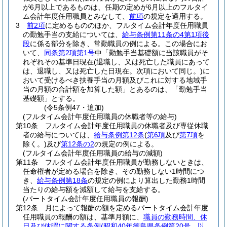
が6月以上であるものは、任期の定めが6月以上のフルタイ
ム会計年度任用職員とみなして、
前項
の規定を適用する。
3
前2項
に定めるもののほか、フルタイム会計年度任用職員
の勤勉手当の支給については、
給与条例第11条の4第1項後
段
に係る部分を除き、常勤職員の例による。
この場合にお
いて、
同条第2項第1号
中「勤勉手当基礎額に当該職員がそ
れぞれその基準日現在
(退職し、又は死亡した職員にあって
は、退職し、又は死亡した日現在。次項において同じ。)
に
おいて受けるべき扶養手当の月額及びこれに対する地域手
当の月額の合計額を加算した額」とあるのは、「勤勉手当
基礎額」とする。
(令5条例47・追加)
(フルタイム会計年度任用職員の休職者等の給与)
第10条
フルタイム会計年度任用職員の休職者及び専従休職
者の給与については、
給与条例第12条
(
第6項
及び
第7項
を
除く。)
及び
第12条の2
の規定の例による。
(フルタイム会計年度任用職員の給与の減額)
第11条
フルタイム会計年度任用職員が勤務しないときは、
任命権者が定める場合を除き、その勤務しない1時間につ
き、
給与条例第18条
の規定の例により算出した勤務1時間
当たりの給与額を減額して給与を支給する。
(パートタイム会計年度任用職員の報酬)
第12条
月によって報酬の額を定めるパートタイム会計年度
任用職員の報酬の額は、基準月額に、
職員の勤務時間、休
日及び休暇に関する条例
(昭和40年徳島県条例第20号。以