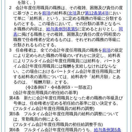
を除く。)
2
会計年度任用職員の職務は、その複雑、困難及び責任の度
に基づきこれを
前項
の給料表
(
次項
及び
第12条第4項
におい
て単に「給料表」という。)
に定める職務の等級に分類する
ものとする。
この場合において、その分類の基準となるべ
き職務の内容は、
給与条例別表第5
に定めるとおりとし、
同
表
に掲げる職務とその複雑、困難及び責任の度が同程度の
職務で任命権者が定めるものは、それぞれの職務の等級に
分類されるものとする。
3
任命権者は、全ての会計年度任用職員の職務を
前項
の規定
により定められた職務の等級のいずれかに決定し、給料表
によりフルタイム会計年度任用職員には給料を、パートタ
イム会計年度任用職員には報酬を支給しなければならな
い。
この場合におけるパートタイム会計年度任用職員に対
する給料表の適用については、給料表中「給料月額」とあ
るのは、「報酬月額」とする。
(令2条例67・令4条例59・一部改正)
(会計年度任用職員の初任給の基準)
第4条
新たに会計年度任用職員となった者の職務の等級及び
号俸は、任命権者が定める初任給の基準に従い決定する。
(フルタイム会計年度任用職員の給料の調整)
第5条
フルタイム会計年度任用職員の給料の調整について
は、常勤職員の例による。
(フルタイム会計年度任用職員の初任給調整手当)
第6条
フルタイム会計年度任用職員のうち、
給与条例第5条