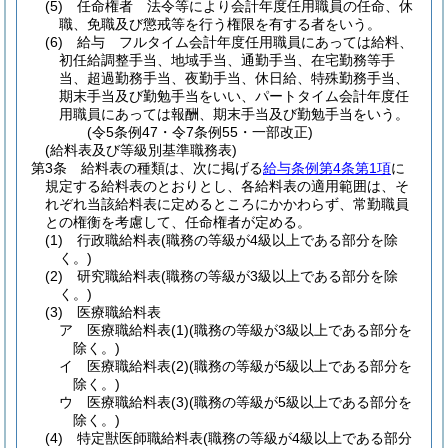
(5)
任命権者 法令等により会計年度任用職員の任命、休
職、免職及び懲戒等を行う権限を有する者をいう。
(6)
給与 フルタイム会計年度任用職員にあっては給料、
初任給調整手当、地域手当、通勤手当、在宅勤務等手
当、超過勤務手当、夜勤手当、休日給、特殊勤務手当、
期末手当及び勤勉手当をいい、パートタイム会計年度任
用職員にあっては報酬、期末手当及び勤勉手当をいう。
(令5条例47・令7条例55・一部改正)
(給料表及び等級別基準職務表)
第3条
給料表の種類は、次に掲げる
給与条例第4条第1項
に
規定する給料表のとおりとし、各給料表の適用範囲は、そ
れぞれ当該給料表に定めるところにかかわらず、常勤職員
との権衡を考慮して、任命権者が定める。
(1)
行政職給料表
(職務の等級が4級以上である部分を除
く。)
(2)
研究職給料表
(職務の等級が3級以上である部分を除
く。)
(3)
医療職給料表
ア
医療職給料表
(1)
(職務の等級が3級以上である部分を
除く。)
イ
医療職給料表
(2)
(職務の等級が5級以上である部分を
除く。)
ウ
医療職給料表
(3)
(職務の等級が5級以上である部分を
除く。)
(4)
特定獣医師職給料表
(職務の等級が4級以上である部分