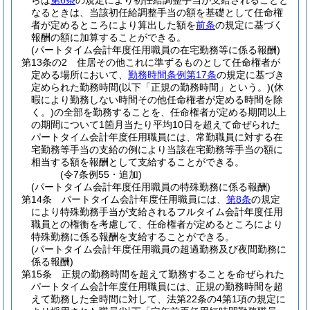
らば
第6条
の規定により初任給調整手当が支給されることと
なるときは、当該初任給調整手当の額を基礎として任命権
者が定めるところにより算出した額を
前条
の規定に基づく
報酬の額に加算することができる。
(パートタイム会計年度任用職員の在宅勤務等に係る報酬)
第13条の2
住居その他これに準ずるものとして任命権者が
定める場所において、
勤務時間条例第17条
の規定に基づき
定められた勤務時間
(以下「正規の勤務時間」という。)
(休
暇により勤務しない時間その他任命権者が定める時間を除
く。)
の全部を勤務することを、任命権者が定める期間以上
の期間について1箇月当たり平均10日を超えて命ぜられた
パートタイム会計年度任用職員には、常勤職員に対する在
宅勤務等手当の支給の例により当該在宅勤務等手当の額に
相当する額を報酬として支給することができる。
(令7条例55・追加)
(パートタイム会計年度任用職員の特殊勤務に係る報酬)
第14条
パートタイム会計年度任用職員には、
第8条
の規定
により特殊勤務手当が支給されるフルタイム会計年度任用
職員との権衡を考慮して、任命権者が定めるところにより
特殊勤務に係る報酬を支給することができる。
(パートタイム会計年度任用職員の超過勤務及び夜間勤務に
係る報酬)
第15条
正規の勤務時間を超えて勤務することを命ぜられた
パートタイム会計年度任用職員には、正規の勤務時間を超
えて勤務した全時間に対して、法第22条の4第1項の規定に