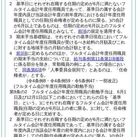
2
基準日にそれぞれ在職する任期の定めが6月に満たないフ
ルタイム会計年度任用職員であって、基準日の属する会計
年度内及び当該会計年度の前年度内における会計年度任用
職員としての任期
(任命権者が定めるものに限る。)
の合計
が6月以上であるものは、任期の定めが6月以上のフルタイ
ム会計年度任用職員とみなして、
前項
の規定を適用する。
3
期末手当基礎額は、それぞれその基準日現在においてフル
タイム会計年度任用職員が受けるべき給料の月額及びこれ
に対する地域手当の月額の合計額とする。
4
前3項
に定めるもののほか、フルタイム会計年度任用職員
の期末手当の支給については、
給与条例第11条第1項後段
に係る部分を除き、常勤職員の例による。
この場合におい
て、
同条第6項
中「人事委員会規則で」とあるのは、「任命
権者が」とする。
(令4条例8・令4条例59・令5条例47・一部改正)
(フルタイム会計年度任用職員の勤勉手当)
第9条の2
フルタイム会計年度任用職員の勤勉手当は、6月1
日及び12月1日
(以下この条においてこれらの日を「基準
日」という。)
にそれぞれ在職するフルタイム会計年度任用
職員
(任期の定めが6月以上の者に限る。)
に対して、任命権
者が定める日に支給する。
2
基準日にそれぞれ在職する任期の定めが6月に満たないフ
ルタイム会計年度任用職員であって、基準日の属する会計
年度内及び当該会計年度の前年度内における会計年度任用
職員としての任期
(任命権者が定めるものに限る。)
の合計