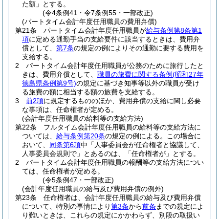
た額」とする。
(令4条例41・令7条例55・一部改正)
(パートタイム会計年度任用職員の費用弁償)
第21条
パートタイム会計年度任用職員が
給与条例第8条第1
項
に定める通勤手当の支給要件に該当するときは、費用弁
償として、
第7条
の規定の例によりその通勤に要する費用を
支給する。
2
パートタイム会計年度任用職員が公務のために旅行したと
きは、費用弁償として、
職員の旅費に関する条例
(昭和27年
徳島県条例第9号)
の規定に基づき知事等以外の職員が受け
る旅費の額に相当する額の旅費を支給する。
3
前2項
に規定するもののほか、費用弁償の支給に関し必要
な事項は、任命権者が定める。
(会計年度任用職員の給料等の支給方法)
第22条
フルタイム会計年度任用職員の給料等の支給方法に
ついては、
給与条例第20条
の規定の例による。
この場合に
おいて、
同条第6項
中「人事委員会が任命権者と協議して、
人事委員会規則で」とあるのは、「任命権者が」とする。
2
パートタイム会計年度任用職員の報酬等の支給方法につい
ては、任命権者が定める。
(令5条例47・一部改正)
(会計年度任用職員の給与及び費用弁償の例外)
第23条
任命権者は、会計年度任用職員の給与及び費用弁償
について、特別の事情により
第3条
から
前条
までの規定によ
り難いときは、これらの規定にかかわらず、別段の取扱い