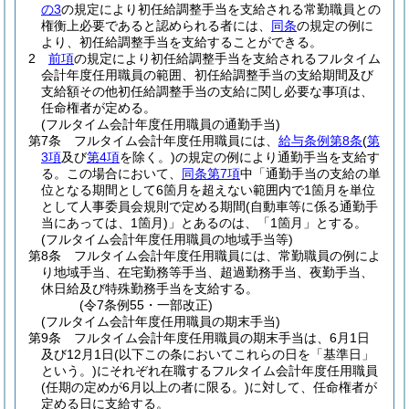
の3
の規定により初任給調整手当を支給される常勤職員との
権衡上必要であると認められる者には、
同条
の規定の例に
より、初任給調整手当を支給することができる。
2
前項
の規定により初任給調整手当を支給されるフルタイム
会計年度任用職員の範囲、初任給調整手当の支給期間及び
支給額その他初任給調整手当の支給に関し必要な事項は、
任命権者が定める。
(フルタイム会計年度任用職員の通勤手当)
第7条
フルタイム会計年度任用職員には、
給与条例第8条
(
第
3項
及び
第4項
を除く。)
の規定の例により通勤手当を支給す
る。
この場合において、
同条第7項
中「通勤手当の支給の単
位となる期間として6箇月を超えない範囲内で1箇月を単位
として人事委員会規則で定める期間
(自動車等に係る通勤手
当にあっては、1箇月)
」とあるのは、「1箇月」とする。
(フルタイム会計年度任用職員の地域手当等)
第8条
フルタイム会計年度任用職員には、常勤職員の例によ
り地域手当、在宅勤務等手当、超過勤務手当、夜勤手当、
休日給及び特殊勤務手当を支給する。
(令7条例55・一部改正)
(フルタイム会計年度任用職員の期末手当)
第9条
フルタイム会計年度任用職員の期末手当は、6月1日
及び12月1日
(以下この条においてこれらの日を「基準日」
という。)
にそれぞれ在職するフルタイム会計年度任用職員
(任期の定めが6月以上の者に限る。)
に対して、任命権者が
定める日に支給する。