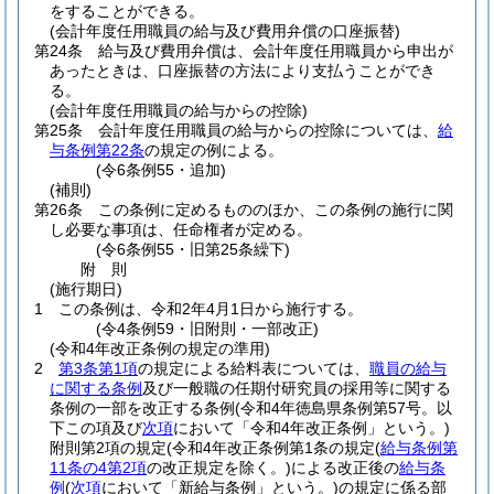
をすることができる。
(会計年度任用職員の給与及び費用弁償の口座振替)
第24条
給与及び費用弁償は、会計年度任用職員から申出が
あったときは、口座振替の方法により支払うことができ
る。
(会計年度任用職員の給与からの控除)
第25条
会計年度任用職員の給与からの控除については、
給
与条例第22条
の規定の例による。
(令6条例55・追加)
(補則)
第26条
この条例に定めるもののほか、この条例の施行に関
し必要な事項は、任命権者が定める。
(令6条例55・旧第25条繰下)
附
則
(施行期日)
1
この条例は、令和2年4月1日から施行する。
(令4条例59・旧附則・一部改正)
(令和4年改正条例の規定の準用)
2
第3条第1項
の規定による給料表については、
職員の給与
に関する条例
及び一般職の任期付研究員の採用等に関する
条例の一部を改正する条例
(令和4年徳島県条例第57号。以
下この項及び
次項
において「令和4年改正条例」という。)
附則第2項の規定
(令和4年改正条例第1条の規定
(
給与条例第
11条の4第2項
の改正規定を除く。)
による改正後の
給与条
例
(
次項
において「新給与条例」という。)
の規定に係る部