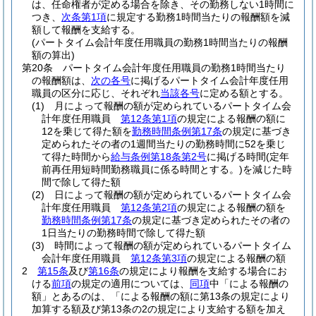
は、任命権者が定める場合を除き、その勤務しない1時間に
つき、
次条第1項
に規定する勤務1時間当たりの報酬額を減
額して報酬を支給する。
(パートタイム会計年度任用職員の勤務1時間当たりの報酬
額の算出)
第20条
パートタイム会計年度任用職員の勤務1時間当たり
の報酬額は、
次の各号
に掲げるパートタイム会計年度任用
職員の区分に応じ、それぞれ
当該各号
に定める額とする。
(1)
月によって報酬の額が定められているパートタイム会
計年度任用職員
第12条第1項
の規定による報酬の額に
12を乗じて得た額を
勤務時間条例第17条
の規定に基づき
定められたその者の1週間当たりの勤務時間に52を乗じ
て得た時間から
給与条例第18条第2号
に掲げる時間
(定年
前再任用短時間勤務職員に係る時間とする。)
を減じた時
間で除して得た額
(2)
日によって報酬の額が定められているパートタイム会
計年度任用職員
第12条第2項
の規定による報酬の額を
勤務時間条例第17条
の規定に基づき定められたその者の
1日当たりの勤務時間で除して得た額
(3)
時間によって報酬の額が定められているパートタイム
会計年度任用職員
第12条第3項
の規定による報酬の額
2
第15条
及び
第16条
の規定により報酬を支給する場合にお
ける
前項
の規定の適用については、
同項
中「による報酬の
額」とあるのは、「による報酬の額に第13条の規定により
加算する額及び第13条の2の規定により支給する額を加え