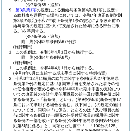
(令7条例55・追加)
9
第3条第1項
の規定による新給与条例第4条第1項に規定す
る給料表を適用する場合においては、令和7年改正条例附則
第3項の規定
(令和7年改正条例第1条の規定による改正前の
給与条例の規定に基づいて支給された給与に係る部分に限
る。)
を準用する。
(令7条例55・追加)
附
則
(令和2年
条例第67号)
抄
(施行期日)
1
この条例は、令和3年4月1日から施行する。
附
則
(令和4年
条例第8号)
(施行期日)
1
この条例は、令和4年4月1日から施行する。
(令和4年6月に支給する期末手当に関する特例措置)
2
令和3年12月に職員の給与に関する条例
(昭和27年徳島県
条例第2号)
の規定に基づき期末手当を支給された者その他
の任命権者が定める者の令和4年6月の期末手当の支給につ
いての改正後の会計年度任用職員の給与及び費用弁償に関
する条例
(以下「新条例」という。)
第9条第5項
(新条例第17
条において準用する場合を含む。以下同じ。)
の規定の適用
については、同項中「に係る」とあるのは「及び職員の給
与に関する条例及び一般職の任期付研究員の採用等に関す
る条例の一部を改正する条例
(令和4年徳島県条例第4号)
附
則第3項に係る」と、同項ただし書中「、「100分の125」