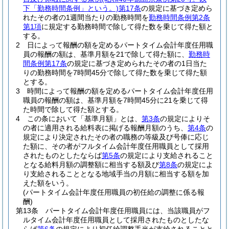
下「勤務時間条例」という。)
第17条
の規定に基づき定めら
れたその者の1週間当たりの勤務時間を
勤務時間条例第2条
第1項
に規定する勤務時間で除して得た数を乗じて得た額と
する。
2
日によって報酬の額を定めるパートタイム会計年度任用職
員の報酬の額は、基準月額を21で除して得た額に、
勤務時
間条例第17条
の規定に基づき定められたその者の1日当た
りの勤務時間を7時間45分で除して得た数を乗じて得た額
とする。
3
時間によって報酬の額を定めるパートタイム会計年度任用
職員の報酬の額は、基準月額を7時間45分に21を乗じて得
た時間で除して得た額とする。
4
この条において「基準月額」とは、
第3条
の規定によりそ
の者に適用される給料表に掲げる報酬月額のうち、
第4条
の
規定により決定されたその者の職務の等級及び号俸に応じ
た額に、その者がフルタイム会計年度任用職員として採用
されたものとしたならば
第5条
の規定により支給されること
となる給料月額の調整額に相当する額及び
第8条
の規定によ
り支給されることとなる地域手当の月額に相当する額を加
えた額をいう。
(パートタイム会計年度任用職員の初任給の調整に係る報
酬)
第13条
パートタイム会計年度任用職員には、当該職員がフ
ルタイム会計年度任用職員として採用されたものとしたな