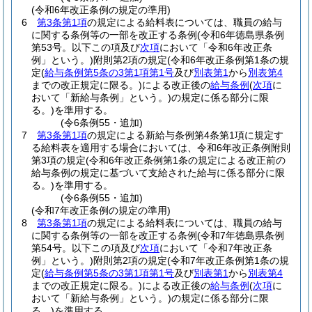
(令和6年改正条例の規定の準用)
6
第3条第1項
の規定による給料表については、職員の給与
に関する条例等の一部を改正する条例
(令和6年徳島県条例
第53号。以下この項及び
次項
において「令和6年改正条
例」という。)
附則第2項の規定
(令和6年改正条例第1条の規
定
(
給与条例第5条の3第1項第1号
及び
別表第1
から
別表第4
までの改正規定に限る。)
による改正後の
給与条例
(
次項
に
おいて「新給与条例」という。)
の規定に係る部分に限
る。)
を準用する。
(令6条例55・追加)
7
第3条第1項
の規定による新給与条例第4条第1項に規定す
る給料表を適用する場合においては、令和6年改正条例附則
第3項の規定
(令和6年改正条例第1条の規定による改正前の
給与条例の規定に基づいて支給された給与に係る部分に限
る。)
を準用する。
(令6条例55・追加)
(令和7年改正条例の規定の準用)
8
第3条第1項
の規定による給料表については、職員の給与
に関する条例等の一部を改正する条例
(令和7年徳島県条例
第54号。以下この項及び
次項
において「令和7年改正条
例」という。)
附則第2項の規定
(令和7年改正条例第1条の規
定
(
給与条例第5条の3第1項第1号
及び
別表第1
から
別表第4
までの改正規定に限る。)
による改正後の
給与条例
(
次項
に
おいて「新給与条例」という。)
の規定に係る部分に限
る。)
を準用する。