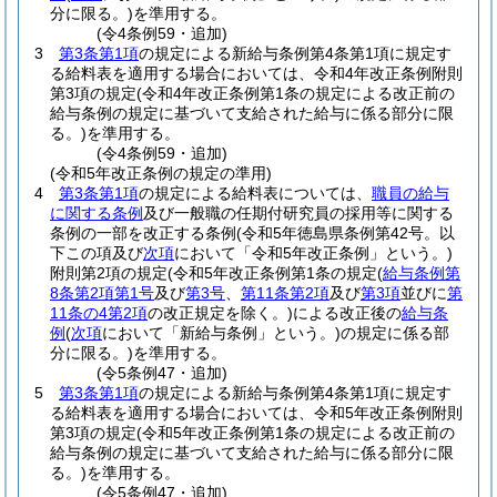
分に限る。)
を準用する。
(令4条例59・追加)
3
第3条第1項
の規定による新給与条例第4条第1項に規定す
る給料表を適用する場合においては、令和4年改正条例附則
第3項の規定
(令和4年改正条例第1条の規定による改正前の
給与条例の規定に基づいて支給された給与に係る部分に限
る。)
を準用する。
(令4条例59・追加)
(令和5年改正条例の規定の準用)
4
第3条第1項
の規定による給料表については、
職員の給与
に関する条例
及び一般職の任期付研究員の採用等に関する
条例の一部を改正する条例
(令和5年徳島県条例第42号。以
下この項及び
次項
において「令和5年改正条例」という。)
附則第2項の規定
(令和5年改正条例第1条の規定
(
給与条例第
8条第2項第1号
及び
第3号
、
第11条第2項
及び
第3項
並びに
第
11条の4第2項
の改正規定を除く。)
による改正後の
給与条
例
(
次項
において「新給与条例」という。)
の規定に係る部
分に限る。)
を準用する。
(令5条例47・追加)
5
第3条第1項
の規定による新給与条例第4条第1項に規定す
る給料表を適用する場合においては、令和5年改正条例附則
第3項の規定
(令和5年改正条例第1条の規定による改正前の
給与条例の規定に基づいて支給された給与に係る部分に限
る。)
を準用する。
(令5条例47・追加)