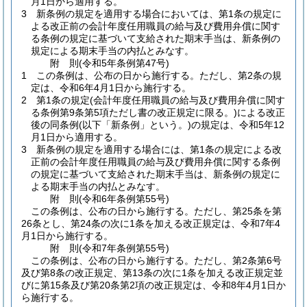
月1日から適用する。
3
新条例の規定を適用する場合においては、第1条の規定に
よる改正前の会計年度任用職員の給与及び費用弁償に関す
る条例の規定に基づいて支給された期末手当は、新条例の
規定による期末手当の内払とみなす。
附
則
(令和5年
条例第47号)
1
この条例は、公布の日から施行する。
ただし、第2条の規
定は、令和6年4月1日から施行する。
2
第1条の規定
(会計年度任用職員の給与及び費用弁償に関す
る条例第9条第5項ただし書の改正規定に限る。)
による改正
後の同条例
(以下「新条例」という。)
の規定は、令和5年12
月1日から適用する。
3
新条例の規定を適用する場合には、第1条の規定による改
正前の会計年度任用職員の給与及び費用弁償に関する条例
の規定に基づいて支給された期末手当は、新条例の規定に
よる期末手当の内払とみなす。
附
則
(令和6年
条例第55号)
この条例は、公布の日から施行する。
ただし、第25条を第
26条とし、第24条の次に1条を加える改正規定は、令和7年4
月1日から施行する。
附
則
(令和7年
条例第55号)
この条例は、公布の日から施行する。
ただし、第2条第6号
及び第8条の改正規定、第13条の次に1条を加える改正規定並
びに第15条及び第20条第2項の改正規定は、令和8年4月1日か
ら施行する。