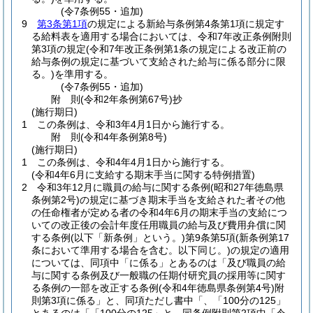
(令7条例55・追加)
9
第3条第1項
の規定による新給与条例第4条第1項に規定す
る給料表を適用する場合においては、令和7年改正条例附則
第3項の規定
(令和7年改正条例第1条の規定による改正前の
給与条例の規定に基づいて支給された給与に係る部分に限
る。)
を準用する。
(令7条例55・追加)
附
則
(令和2年
条例第67号)
抄
(施行期日)
1
この条例は、令和3年4月1日から施行する。
附
則
(令和4年
条例第8号)
(施行期日)
1
この条例は、令和4年4月1日から施行する。
(令和4年6月に支給する期末手当に関する特例措置)
2
令和3年12月に職員の給与に関する条例
(昭和27年徳島県
条例第2号)
の規定に基づき期末手当を支給された者その他
の任命権者が定める者の令和4年6月の期末手当の支給につ
いての改正後の会計年度任用職員の給与及び費用弁償に関
する条例
(以下「新条例」という。)
第9条第5項
(新条例第17
条において準用する場合を含む。以下同じ。)
の規定の適用
については、同項中「に係る」とあるのは「及び職員の給
与に関する条例及び一般職の任期付研究員の採用等に関す
る条例の一部を改正する条例
(令和4年徳島県条例第4号)
附
則第3項に係る」と、同項ただし書中「、「100分の125」