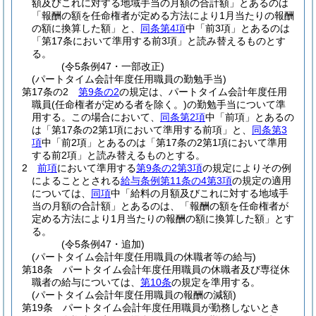
額及びこれに対する地域手当の月額の合計額」とあるのは
「報酬の額を任命権者が定める方法により1月当たりの報酬
の額に換算した額」と、
同条第4項
中「前3項」とあるのは
「第17条において準用する前3項」と読み替えるものとす
る。
(令5条例47・一部改正)
(パートタイム会計年度任用職員の勤勉手当)
第17条の2
第9条の2
の規定は、パートタイム会計年度任用
職員
(任命権者が定める者を除く。)
の勤勉手当について準
用する。
この場合において、
同条第2項
中「前項」とあるの
は「第17条の2第1項において準用する前項」と、
同条第3
項
中「前2項」とあるのは「第17条の2第1項において準用
する前2項」と読み替えるものとする。
2
前項
において準用する
第9条の2第3項
の規定によりその例
によることとされる
給与条例第11条の4第3項
の規定の適用
については、
同項
中「給料の月額及びこれに対する地域手
当の月額の合計額」とあるのは、「報酬の額を任命権者が
定める方法により1月当たりの報酬の額に換算した額」とす
る。
(令5条例47・追加)
(パートタイム会計年度任用職員の休職者等の給与)
第18条
パートタイム会計年度任用職員の休職者及び専従休
職者の給与については、
第10条
の規定を準用する。
(パートタイム会計年度任用職員の報酬の減額)
第19条
パートタイム会計年度任用職員が勤務しないとき