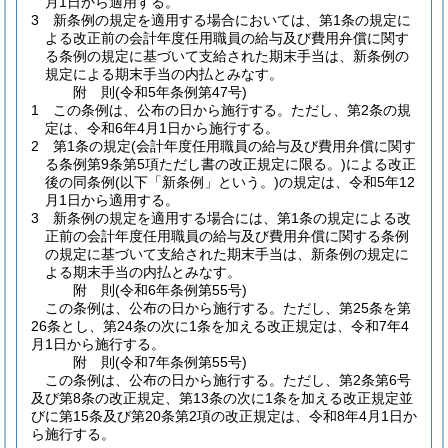
月1日から適用する。
3
新条例の規定を適用する場合においては、第1条の規定に
よる改正前の会計年度任用職員の給与及び費用弁償に関す
る条例の規定に基づいて支給された期末手当は、新条例の
規定による期末手当の内払とみなす。
附
則
(令和5年
条例第47号)
1
この条例は、公布の日から施行する。
ただし、第2条の規
定は、令和6年4月1日から施行する。
2
第1条の規定
(会計年度任用職員の給与及び費用弁償に関す
る条例第9条第5項ただし書の改正規定に限る。)
による改正
後の同条例
(以下「新条例」という。)
の規定は、令和5年12
月1日から適用する。
3
新条例の規定を適用する場合には、第1条の規定による改
正前の会計年度任用職員の給与及び費用弁償に関する条例
の規定に基づいて支給された期末手当は、新条例の規定に
よる期末手当の内払とみなす。
附
則
(令和6年
条例第55号)
この条例は、公布の日から施行する。
ただし、第25条を第
26条とし、第24条の次に1条を加える改正規定は、令和7年4
月1日から施行する。
附
則
(令和7年
条例第55号)
この条例は、公布の日から施行する。
ただし、第2条第6号
及び第8条の改正規定、第13条の次に1条を加える改正規定並
びに第15条及び第20条第2項の改正規定は、令和8年4月1日か
ら施行する。