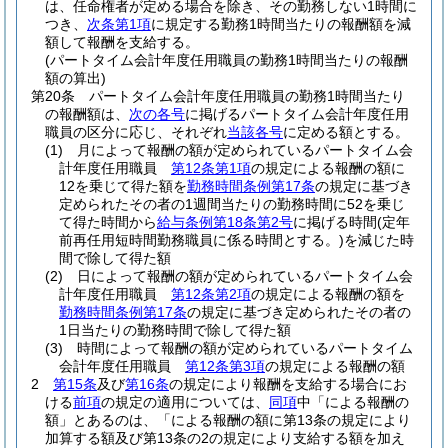
は、任命権者が定める場合を除き、その勤務しない1時間に
つき、
次条第1項
に規定する勤務1時間当たりの報酬額を減
額して報酬を支給する。
(パートタイム会計年度任用職員の勤務1時間当たりの報酬
額の算出)
第20条
パートタイム会計年度任用職員の勤務1時間当たり
の報酬額は、
次の各号
に掲げるパートタイム会計年度任用
職員の区分に応じ、それぞれ
当該各号
に定める額とする。
(1)
月によって報酬の額が定められているパートタイム会
計年度任用職員
第12条第1項
の規定による報酬の額に
12を乗じて得た額を
勤務時間条例第17条
の規定に基づき
定められたその者の1週間当たりの勤務時間に52を乗じ
て得た時間から
給与条例第18条第2号
に掲げる時間
(定年
前再任用短時間勤務職員に係る時間とする。)
を減じた時
間で除して得た額
(2)
日によって報酬の額が定められているパートタイム会
計年度任用職員
第12条第2項
の規定による報酬の額を
勤務時間条例第17条
の規定に基づき定められたその者の
1日当たりの勤務時間で除して得た額
(3)
時間によって報酬の額が定められているパートタイム
会計年度任用職員
第12条第3項
の規定による報酬の額
2
第15条
及び
第16条
の規定により報酬を支給する場合にお
ける
前項
の規定の適用については、
同項
中「による報酬の
額」とあるのは、「による報酬の額に第13条の規定により
加算する額及び第13条の2の規定により支給する額を加え