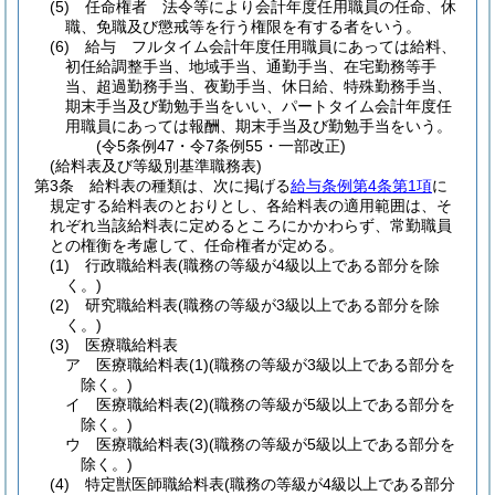
(5)
任命権者 法令等により会計年度任用職員の任命、休
職、免職及び懲戒等を行う権限を有する者をいう。
(6)
給与 フルタイム会計年度任用職員にあっては給料、
初任給調整手当、地域手当、通勤手当、在宅勤務等手
当、超過勤務手当、夜勤手当、休日給、特殊勤務手当、
期末手当及び勤勉手当をいい、パートタイム会計年度任
用職員にあっては報酬、期末手当及び勤勉手当をいう。
(令5条例47・令7条例55・一部改正)
(給料表及び等級別基準職務表)
第3条
給料表の種類は、次に掲げる
給与条例第4条第1項
に
規定する給料表のとおりとし、各給料表の適用範囲は、そ
れぞれ当該給料表に定めるところにかかわらず、常勤職員
との権衡を考慮して、任命権者が定める。
(1)
行政職給料表
(職務の等級が4級以上である部分を除
く。)
(2)
研究職給料表
(職務の等級が3級以上である部分を除
く。)
(3)
医療職給料表
ア
医療職給料表
(1)
(職務の等級が3級以上である部分を
除く。)
イ
医療職給料表
(2)
(職務の等級が5級以上である部分を
除く。)
ウ
医療職給料表
(3)
(職務の等級が5級以上である部分を
除く。)
(4)
特定獣医師職給料表
(職務の等級が4級以上である部分