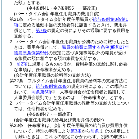
た額」とする。
(令4条例41・令7条例55・一部改正)
(パートタイム会計年度任用職員の費用弁償)
第21条
パートタイム会計年度任用職員が
給与条例第8条第1
項
に定める通勤手当の支給要件に該当するときは、費用弁
償として、
第7条
の規定の例によりその通勤に要する費用を
支給する。
2
パートタイム会計年度任用職員が公務のために旅行したと
きは、費用弁償として、
職員の旅費に関する条例
(昭和27年
徳島県条例第9号)
の規定に基づき知事等以外の職員が受け
る旅費の額に相当する額の旅費を支給する。
3
前2項
に規定するもののほか、費用弁償の支給に関し必要
な事項は、任命権者が定める。
(会計年度任用職員の給料等の支給方法)
第22条
フルタイム会計年度任用職員の給料等の支給方法に
ついては、
給与条例第20条
の規定の例による。
この場合に
おいて、
同条第6項
中「人事委員会が任命権者と協議して、
人事委員会規則で」とあるのは、「任命権者が」とする。
2
パートタイム会計年度任用職員の報酬等の支給方法につい
ては、任命権者が定める。
(令5条例47・一部改正)
(会計年度任用職員の給与及び費用弁償の例外)
第23条
任命権者は、会計年度任用職員の給与及び費用弁償
について、特別の事情により
第3条
から
前条
までの規定によ
り難いときは、これらの規定にかかわらず、別段の取扱い