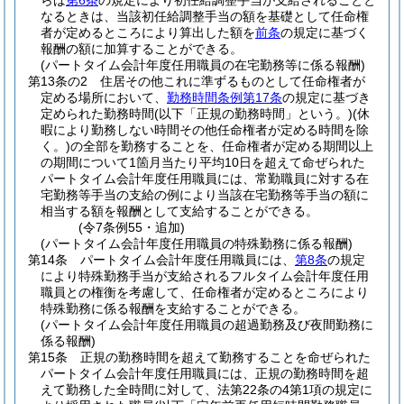
らば
第6条
の規定により初任給調整手当が支給されることと
なるときは、当該初任給調整手当の額を基礎として任命権
者が定めるところにより算出した額を
前条
の規定に基づく
報酬の額に加算することができる。
(パートタイム会計年度任用職員の在宅勤務等に係る報酬)
第13条の2
住居その他これに準ずるものとして任命権者が
定める場所において、
勤務時間条例第17条
の規定に基づき
定められた勤務時間
(以下「正規の勤務時間」という。)
(休
暇により勤務しない時間その他任命権者が定める時間を除
く。)
の全部を勤務することを、任命権者が定める期間以上
の期間について1箇月当たり平均10日を超えて命ぜられた
パートタイム会計年度任用職員には、常勤職員に対する在
宅勤務等手当の支給の例により当該在宅勤務等手当の額に
相当する額を報酬として支給することができる。
(令7条例55・追加)
(パートタイム会計年度任用職員の特殊勤務に係る報酬)
第14条
パートタイム会計年度任用職員には、
第8条
の規定
により特殊勤務手当が支給されるフルタイム会計年度任用
職員との権衡を考慮して、任命権者が定めるところにより
特殊勤務に係る報酬を支給することができる。
(パートタイム会計年度任用職員の超過勤務及び夜間勤務に
係る報酬)
第15条
正規の勤務時間を超えて勤務することを命ぜられた
パートタイム会計年度任用職員には、正規の勤務時間を超
えて勤務した全時間に対して、法第22条の4第1項の規定に