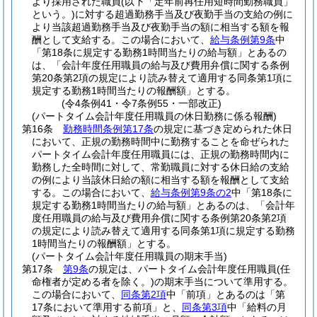
より採用された職員
(以下「定年前再任用短時間勤務職員」
という。)
に対する超過勤務手当及び夜勤手当の支給の例に
より当該超過勤務手当及び夜勤手当の額に相当する額を報
酬として支給する。
この場合において、
給与条例第9条
中
「第18条に規定する勤務1時間当たりの給与額」とあるの
は、「会計年度任用職員の給与及び費用弁償に関する条例
第20条第2項の規定により読み替えて適用する同条第1項に
規定する勤務1時間当たりの報酬額」とする。
(令4条例41・令7条例55・一部改正)
(パートタイム会計年度任用職員の休日勤務に係る報酬)
第16条
勤務時間条例第17条
の規定に基づき定められた休日
において、正規の勤務時間中に勤務することを命ぜられた
パートタイム会計年度任用職員には、正規の勤務時間内に
勤務した全時間に対して、常勤職員に対する休日給の支給
の例により当該休日給の額に相当する額を報酬として支給
する。
この場合において、
給与条例第9条の2
中「第18条に
規定する勤務1時間当たりの給与額」とあるのは、「会計年
度任用職員の給与及び費用弁償に関する条例第20条第2項
の規定により読み替えて適用する同条第1項に規定する勤務
1時間当たりの報酬額」とする。
(パートタイム会計年度任用職員の期末手当)
第17条
第9条
の規定は、パートタイム会計年度任用職員
(任
命権者が定める者を除く。)
の期末手当について準用する。
この場合において、
同条第2項
中「前項」とあるのは「第
17条において準用する前項」と、
同条第3項
中「給料の月