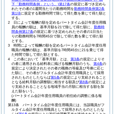
下「勤務時間条例」という。)
第17条
の規定に基づき定めら
れたその者の1週間当たりの勤務時間を
勤務時間条例第2条
第1項
に規定する勤務時間で除して得た数を乗じて得た額と
する。
2
日によって報酬の額を定めるパートタイム会計年度任用職
員の報酬の額は、基準月額を21で除して得た額に、
勤務時
間条例第17条
の規定に基づき定められたその者の1日当た
りの勤務時間を7時間45分で除して得た数を乗じて得た額
とする。
3
時間によって報酬の額を定めるパートタイム会計年度任用
職員の報酬の額は、基準月額を7時間45分に21を乗じて得
た時間で除して得た額とする。
4
この条において「基準月額」とは、
第3条
の規定によりそ
の者に適用される給料表に掲げる報酬月額のうち、
第4条
の
規定により決定されたその者の職務の等級及び号俸に応じ
た額に、その者がフルタイム会計年度任用職員として採用
されたものとしたならば
第5条
の規定により支給されること
となる給料月額の調整額に相当する額及び
第8条
の規定によ
り支給されることとなる地域手当の月額に相当する額を加
えた額をいう。
(パートタイム会計年度任用職員の初任給の調整に係る報
酬)
第13条
パートタイム会計年度任用職員には、当該職員がフ
ルタイム会計年度任用職員として採用されたものとしたな