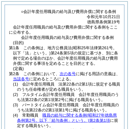
○会計年度任用職員の給与及び費用弁償に関する条例
令和元年10月21日
徳島県条例第19号
会計年度任用職員の給与及び費用弁償に関する条例をここ
に公布する。
会計年度任用職員の給与及び費用弁償に関する条例
(目的)
第1条
この条例は、地方公務員法
(昭和25年法律第261号。
以下「法」という。)
第24条第5項の規定に基づき、別に条
例で定める場合のほか、会計年度任用職員の給与及び費用
弁償に関する事項を定めることを目的とする。
(定義)
第2条
この条例において、
次の各号
に掲げる用語の意義は、
当該各号
に定めるところによる。
(1)
会計年度任用職員 法第22条の2第1項に規定する職員
のうち任命権者が定める職員をいう。
(2)
フルタイム会計年度任用職員 会計年度任用職員のう
ち法第22条の2第1項第2号に掲げる職員をいう。
(3)
パートタイム会計年度任用職員 会計年度任用職員の
うち法第22条の2第1項第1号に掲げる職員をいう。
(4)
常勤職員
職員の給与に関する条例
(昭和27年徳島県
条例第2号。以下「給与条例」という。)
第2条第1項
に規
定する職員をいう。