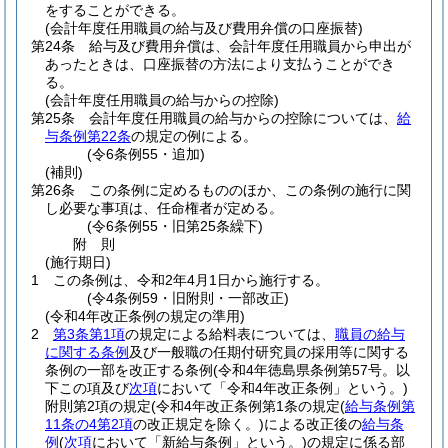
をすることができる。
(会計年度任用職員の給与及び費用弁償の口座振替)
第24条
給与及び費用弁償は、会計年度任用職員から申出が
あったときは、口座振替の方法により支払うことができ
る。
(会計年度任用職員の給与からの控除)
第25条
会計年度任用職員の給与からの控除については、
給
与条例第22条
の規定の例による。
(令6条例55・追加)
(補則)
第26条
この条例に定めるもののほか、この条例の施行に関
し必要な事項は、任命権者が定める。
(令6条例55・旧第25条繰下)
附
則
(施行期日)
1
この条例は、令和2年4月1日から施行する。
(令4条例59・旧附則・一部改正)
(令和4年改正条例の規定の準用)
2
第3条第1項
の規定による給料表については、
職員の給与
に関する条例
及び一般職の任期付研究員の採用等に関する
条例の一部を改正する条例
(令和4年徳島県条例第57号。以
下この項及び
次項
において「令和4年改正条例」という。)
附則第2項の規定
(令和4年改正条例第1条の規定
(
給与条例第
11条の4第2項
の改正規定を除く。)
による改正後の
給与条
例
(
次項
において「新給与条例」という。)
の規定に係る部