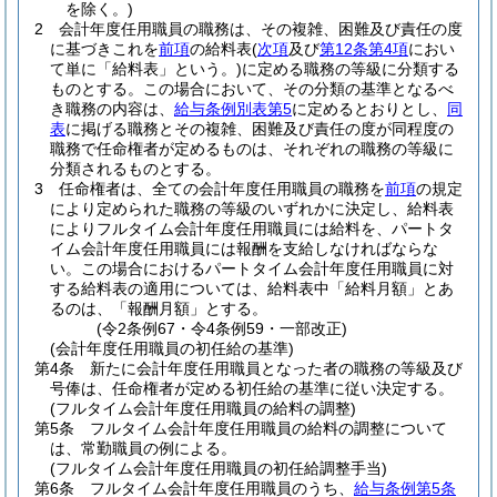
を除く。)
2
会計年度任用職員の職務は、その複雑、困難及び責任の度
に基づきこれを
前項
の給料表
(
次項
及び
第12条第4項
におい
て単に「給料表」という。)
に定める職務の等級に分類する
ものとする。
この場合において、その分類の基準となるべ
き職務の内容は、
給与条例別表第5
に定めるとおりとし、
同
表
に掲げる職務とその複雑、困難及び責任の度が同程度の
職務で任命権者が定めるものは、それぞれの職務の等級に
分類されるものとする。
3
任命権者は、全ての会計年度任用職員の職務を
前項
の規定
により定められた職務の等級のいずれかに決定し、給料表
によりフルタイム会計年度任用職員には給料を、パートタ
イム会計年度任用職員には報酬を支給しなければならな
い。
この場合におけるパートタイム会計年度任用職員に対
する給料表の適用については、給料表中「給料月額」とあ
るのは、「報酬月額」とする。
(令2条例67・令4条例59・一部改正)
(会計年度任用職員の初任給の基準)
第4条
新たに会計年度任用職員となった者の職務の等級及び
号俸は、任命権者が定める初任給の基準に従い決定する。
(フルタイム会計年度任用職員の給料の調整)
第5条
フルタイム会計年度任用職員の給料の調整について
は、常勤職員の例による。
(フルタイム会計年度任用職員の初任給調整手当)
第6条
フルタイム会計年度任用職員のうち、
給与条例第5条