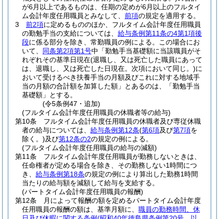
が6月以上であるものは、任期の定めが6月以上のフルタイ
ム会計年度任用職員とみなして、
前項
の規定を適用する。
3
前2項
に定めるもののほか、フルタイム会計年度任用職員
の勤勉手当の支給については、
給与条例第11条の4第1項後
段
に係る部分を除き、常勤職員の例による。
この場合にお
いて、
同条第2項第1号
中「勤勉手当基礎額に当該職員がそ
れぞれその基準日現在
(退職し、又は死亡した職員にあって
は、退職し、又は死亡した日現在。次項において同じ。)
に
おいて受けるべき扶養手当の月額及びこれに対する地域手
当の月額の合計額を加算した額」とあるのは、「勤勉手当
基礎額」とする。
(令5条例47・追加)
(フルタイム会計年度任用職員の休職者等の給与)
第10条
フルタイム会計年度任用職員の休職者及び専従休職
者の給与については、
給与条例第12条
(
第6項
及び
第7項
を
除く。)
及び
第12条の2
の規定の例による。
(フルタイム会計年度任用職員の給与の減額)
第11条
フルタイム会計年度任用職員が勤務しないときは、
任命権者が定める場合を除き、その勤務しない1時間につ
き、
給与条例第18条
の規定の例により算出した勤務1時間
当たりの給与額を減額して給与を支給する。
(パートタイム会計年度任用職員の報酬)
第12条
月によって報酬の額を定めるパートタイム会計年度
任用職員の報酬の額は、基準月額に、
職員の勤務時間、休
日及び休暇に関する条例
(昭和40年徳島県条例第20号。以