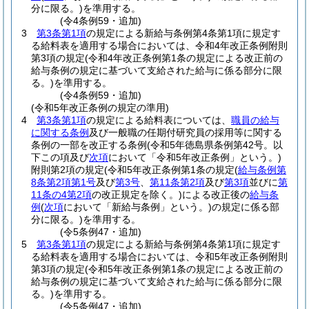
分に限る。)
を準用する。
(令4条例59・追加)
3
第3条第1項
の規定による新給与条例第4条第1項に規定す
る給料表を適用する場合においては、令和4年改正条例附則
第3項の規定
(令和4年改正条例第1条の規定による改正前の
給与条例の規定に基づいて支給された給与に係る部分に限
る。)
を準用する。
(令4条例59・追加)
(令和5年改正条例の規定の準用)
4
第3条第1項
の規定による給料表については、
職員の給与
に関する条例
及び一般職の任期付研究員の採用等に関する
条例の一部を改正する条例
(令和5年徳島県条例第42号。以
下この項及び
次項
において「令和5年改正条例」という。)
附則第2項の規定
(令和5年改正条例第1条の規定
(
給与条例第
8条第2項第1号
及び
第3号
、
第11条第2項
及び
第3項
並びに
第
11条の4第2項
の改正規定を除く。)
による改正後の
給与条
例
(
次項
において「新給与条例」という。)
の規定に係る部
分に限る。)
を準用する。
(令5条例47・追加)
5
第3条第1項
の規定による新給与条例第4条第1項に規定す
る給料表を適用する場合においては、令和5年改正条例附則
第3項の規定
(令和5年改正条例第1条の規定による改正前の
給与条例の規定に基づいて支給された給与に係る部分に限
る。)
を準用する。
(令5条例47・追加)