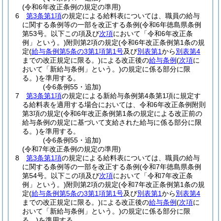
(令和6年改正条例の規定の準用)
6
第3条第1項
の規定による給料表については、職員の給与
に関する条例等の一部を改正する条例
(令和6年徳島県条例
第53号。以下この項及び
次項
において「令和6年改正条
例」という。)
附則第2項の規定
(令和6年改正条例第1条の規
定
(
給与条例第5条の3第1項第1号
及び
別表第1
から
別表第4
までの改正規定に限る。)
による改正後の
給与条例
(
次項
に
おいて「新給与条例」という。)
の規定に係る部分に限
る。)
を準用する。
(令6条例55・追加)
7
第3条第1項
の規定による新給与条例第4条第1項に規定す
る給料表を適用する場合においては、令和6年改正条例附則
第3項の規定
(令和6年改正条例第1条の規定による改正前の
給与条例の規定に基づいて支給された給与に係る部分に限
る。)
を準用する。
(令6条例55・追加)
(令和7年改正条例の規定の準用)
8
第3条第1項
の規定による給料表については、職員の給与
に関する条例等の一部を改正する条例
(令和7年徳島県条例
第54号。以下この項及び
次項
において「令和7年改正条
例」という。)
附則第2項の規定
(令和7年改正条例第1条の規
定
(
給与条例第5条の3第1項第1号
及び
別表第1
から
別表第4
までの改正規定に限る。)
による改正後の
給与条例
(
次項
に
おいて「新給与条例」という。)
の規定に係る部分に限
る。)
を準用する。