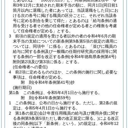
とあるのは「「100分の125」と、同条例附則第2項中「令
和3年12月に支給された期末手当の額に、同月1日
(同日前1
箇月以内に退職した者にあっては、当該退職をした日)
にお
ける次の各号に掲げる職員の区分ごとに、それぞれ当該各
号に定める割合を乗じて得た」とあるのは「給与条例の適
用を受ける者その他の任命権者が定める者との権衡を考慮
して任命権者が定める」とする。
3
前項の規定の適用を受ける者以外の者の令和4年6月の期
末手当の支給についての新条例第9条第5項の規定の適用に
ついては、同項中「に係る」とあるのは、「並びに職員の
給与に関する条例及び一般職の任期付研究員の採用等に関
する条例の一部を改正する条例
(令和4年徳島県条例第4号)
附則第2項及び第3項に係る」とする。
(任命権者への委任)
4
前2項に定めるもののほか、この条例の施行に関し必要な
事項は、任命権者が定める。
附
則
(令和4年
条例第41号)
抄
(施行期日)
第1条
この条例は、令和5年4月1日から施行する。
附
則
(令和4年
条例第59号)
1
この条例は、公布の日から施行する。
ただし、第2条の規
定は、令和5年4月1日から施行する。
2
第1条の規定
(会計年度任用職員の給与及び費用弁償に関す
る条例第9条第5項ただし書の改正規定に限る。)
による改正
後の同条例
(以下「新条例」という。)
の規定は、令和4年12