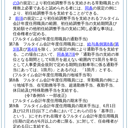
の3
の規定により初任給調整手当を支給される常勤職員との
権衡上必要であると認められる者には、
同条
の規定の例に
より、初任給調整手当を支給することができる。
2
前項
の規定により初任給調整手当を支給されるフルタイム
会計年度任用職員の範囲、初任給調整手当の支給期間及び
支給額その他初任給調整手当の支給に関し必要な事項は、
任命権者が定める。
(フルタイム会計年度任用職員の通勤手当)
第7条
フルタイム会計年度任用職員には、
給与条例第8条
(
第
3項
及び
第4項
を除く。)
の規定の例により通勤手当を支給す
る。
この場合において、
同条第7項
中「通勤手当の支給の単
位となる期間として6箇月を超えない範囲内で1箇月を単位
として人事委員会規則で定める期間
(自動車等に係る通勤手
当にあっては、1箇月)
」とあるのは、「1箇月」とする。
(フルタイム会計年度任用職員の地域手当等)
第8条
フルタイム会計年度任用職員には、常勤職員の例によ
り地域手当、在宅勤務等手当、超過勤務手当、夜勤手当、
休日給及び特殊勤務手当を支給する。
(令7条例55・一部改正)
(フルタイム会計年度任用職員の期末手当)
第9条
フルタイム会計年度任用職員の期末手当は、6月1日
及び12月1日
(以下この条においてこれらの日を「基準日」
という。)
にそれぞれ在職するフルタイム会計年度任用職員
(任期の定めが6月以上の者に限る。)
に対して、任命権者が
定める日に支給する。