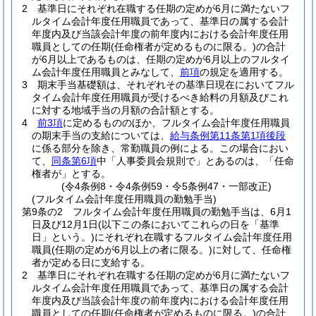
2
基準日にそれぞれ在職する任期の定めが6月に満たないフ
ルタイム会計年度任用職員であって、基準日の属する会計
年度内及び当該会計年度の前年度内における会計年度任用
職員としての任期
(任命権者が定めるものに限る。)
の合計
が6月以上であるものは、任期の定めが6月以上のフルタイ
ム会計年度任用職員とみなして、
前項
の規定を適用する。
3
期末手当基礎額は、それぞれその基準日現在においてフル
タイム会計年度任用職員が受けるべき給料の月額及びこれ
に対する地域手当の月額の合計額とする。
4
前3項
に定めるもののほか、フルタイム会計年度任用職員
の期末手当の支給については、
給与条例第11条第1項後段
に係る部分を除き、常勤職員の例による。
この場合におい
て、
同条第6項
中「人事委員会規則で」とあるのは、「任命
権者が」とする。
(令4条例8・令4条例59・令5条例47・一部改正)
(フルタイム会計年度任用職員の勤勉手当)
第9条の2
フルタイム会計年度任用職員の勤勉手当は、6月1
日及び12月1日
(以下この条においてこれらの日を「基準
日」という。)
にそれぞれ在職するフルタイム会計年度任用
職員
(任期の定めが6月以上の者に限る。)
に対して、任命権
者が定める日に支給する。
2
基準日にそれぞれ在職する任期の定めが6月に満たないフ
ルタイム会計年度任用職員であって、基準日の属する会計
年度内及び当該会計年度の前年度内における会計年度任用
職員としての任期
(任命権者が定めるものに限る。)
の合計