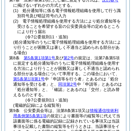
第7条
法第7条第1項ただし書に規定する方式は、
次の各号
に掲げるいずれかの方式とする。
(1)
処分通知等に係る電子情報処理組織を使用して行う識
別符号及び暗証符号の入力
(2)
電子情報処理組織を使用する方法により処分通知等を
受けることを希望する旨の公安委員会等の定めるところ
により行う届出
(令7公委規則11・追加)
(処分通知等のうちに電子情報処理組織を使用する方法によ
り行うことが困難又は著しく不適当と認められる部分があ
る場合)
第8条
第5条第1項第1号
及び
第2号
の規定は、法第7条第5項
に規定する処分通知等のうちに電子情報処理組織を使用す
る方法により行うことが困難又は著しく不適当と認められ
る部分がある場合について準用する。
この場合において、
第5条第1項第1号
中「申請等を行う者」とあるのは「処分
通知等を受ける者」と、
同項第2号
中「申請等」とあるのは
「処分通知等」と、「確認」とあるのは「交付」と読み替
えるものとする。
(令7公委規則11・追加)
(電磁的記録による縦覧等)
第9条
公安委員会等は、法第8条第1項又は
情報通信技術利
用条例第5条第1項
の規定により書面等の縦覧等に代えて当
該書面等に係る電磁的記録に記録されている事項又は当該
事項を記載した書類の縦覧等を行うときは、当該事項をイ