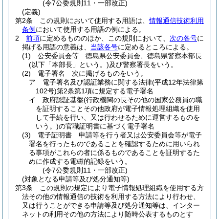
(令7公委規則11・一部改正)
(定義)
第2条
この規則において使用する用語は、
情報通信技術利用
条例
において使用する用語の例による。
2
前項
に定めるもののほか、この規則において、
次の各号
に
掲げる用語の意義は、
当該各号
に定めるところによる。
(1)
公安委員会等 徳島県公安委員会、徳島県警察本部長
(以下「本部長」という。)
及び警察署長をいう。
(2)
電子署名 次に掲げるものをいう。
ア
電子署名及び認証業務に関する法律
(平成12年法律第
102号)
第2条第1項に規定する電子署名
イ
政府認証基盤
(行政機関の長その他の国家公務員の職
を証明することその他政府が電子情報処理組織を使用
して手続を行い、又は行わせるために運営するものを
いう。)
の官職証明書に基づく電子署名
(3)
電子証明書 申請等を行う者又は公安委員会等が電子
署名を行ったものであることを確認するために用いられ
る事項がこれらの者に係るものであることを証明するた
めに作成する電磁的記録をいう。
(令7公委規則11・一部改正)
(対象となる申請等及び処分通知等)
第3条
この規則の規定により電子情報処理組織を使用する方
法その他の情報通信の技術を利用する方法により行わせ、
又は行うことができる申請等及び処分通知等は、インター
ネットの利用その他の方法により随時公表するものとす