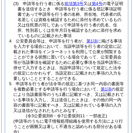
(3)
申請等を行う者に係る
前項第3号
又は
第4号
の電子証明
書を送信するとき 申請等を行う者に係る登記事項証明
書であって申請等を行う者の名称、所在地、代表者の氏
名若しくは資格を確認するために添付を求めているもの
又は住民票の写しであって申請等を行う者の氏名、住
所、性別若しくは生年月日を確認するために添付を求め
ているものに記載された事項
4
公安委員会等は、申請等を行う者が、
第1項
に掲げる事項
を入力する場合において、当該申請等を行う者の定款に記
載された事項をインターネットを利用して公衆が閲覧する
ことができる状態に置いている場合であって、公安委員会
等が当該事項を確認するために必要な事項を当該申請等に
併せて入力するときは、当該申請等について規定した法令
の規定にかかわらず、当該定款に記載された事項の入力を
要しないこととすることができる。
5
申請等を行う者が法令等の規定に基づき同一内容の書面等
を複数必要とする申請等を行う場合において、
第1項
の規定
により当該書面等のうち1通に記載すべき、又は記載されて
いる事項を入力し、又は送信したときは、その他の同一内
容の書面等に記載すべき、又は記載されている事項の入力
又は送信がなされたものとみなす。
(令3公委規則8・令7公委規則11・一部改正)
(申請等のうちに電子情報処理組織を使用する方法により行
うことが困難又は著しく不適当と認められる部分がある場
合)