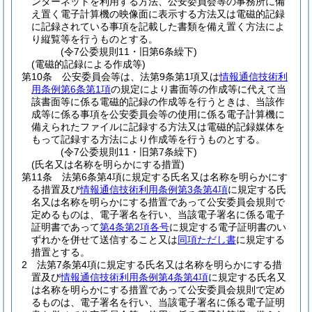
ンターネットを利用する方法、公安委員会等の事務所に備
え置く電子計算機の映像面に表示する方法又は電磁的記録
に記録されている事項を記載した書類を備え置く方法によ
り縦覧等を行うものとする。
(令7公委規則11・旧第6条繰下)
(電磁的記録による作成等)
第10条
公安委員会等は、法第9条第1項又は
情報通信技術利
用条例第6条第1項
の規定により書面等の作成等に代えて当
該書面等に係る電磁的記録の作成等を行うときは、当該作
成等に係る事項を公安委員会等の使用に係る電子計算機に
備えられたファイルに記録する方法又は電磁的記録媒体を
もって記録する方法により作成等を行うものとする。
(令7公委規則11・旧第7条繰下)
(氏名又は名称を明らかにする措置)
第11条
法第6条第4項に規定する氏名又は名称を明らかにす
る措置及び
情報通信技術利用条例第3条第4項
に規定する氏
名又は名称を明らかにする措置であって公安委員会規則で
定めるものは、電子署名を行い、当該電子署名に係る電子
証明書であって
第4条第2項各号
に規定する電子証明書のい
ずれかを併せて送信すること又は
同項ただし書
に規定する
措置とする。
2
法第7条第4項に規定する氏名又は名称を明らかにする措
置及び
情報通信技術利用条例第4条第4項
に規定する氏名又
は名称を明らかにする措置であって公安委員会規則で定め
るものは、電子署名を行い、当該電子署名に係る電子証明