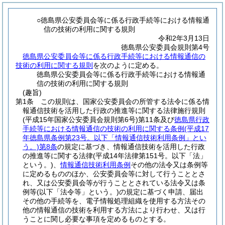
○徳島県公安委員会等に係る行政手続等における情報通
信の技術の利用に関する規則
令和2年3月13日
徳島県公安委員会規則第4号
徳島県公安委員会等に係る行政手続等における情報通信の
技術の利用に関する規則
を次のように定める。
徳島県公安委員会等に係る行政手続等における情報通
信の技術の利用に関する規則
(趣旨)
第1条
この規則は、国家公安委員会の所管する法令に係る情
報通信技術を活用した行政の推進等に関する法律施行規則
(平成15年国家公安委員会規則第6号)
第11条及び
徳島県行政
手続等における情報通信の技術の利用に関する条例
(平成17
年徳島県条例第23号。以下「情報通信技術利用条例」とい
う。)
第8条
の規定に基づき、情報通信技術を活用した行政
の推進等に関する法律
(平成14年法律第151号。以下「法」
という。)
、
情報通信技術利用条例
その他の法令又は条例等
に定めるもののほか、公安委員会等に対して行うこととさ
れ、又は公安委員会等が行うこととされている法令又は条
例等
(以下「法令等」という。)
の規定に基づく申請、届出
その他の手続等を、電子情報処理組織を使用する方法その
他の情報通信の技術を利用する方法により行わせ、又は行
うことに関し必要な事項を定めるものとする。