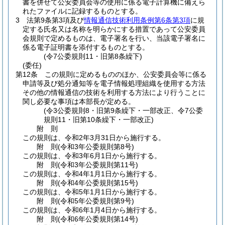
書を併せて公安委員会等の使用に係る電子計算機に備えら
れたファイルに記録するものとする。
3
法第9条第3項及び
情報通信技術利用条例第6条第3項
に規
定する氏名又は名称を明らかにする措置であって公安委員
会規則で定めるものは、電子署名を行い、当該電子署名に
係る電子証明書を添付するものとする。
(令7公委規則11・旧第8条繰下)
(委任)
第12条
この規則に定めるもののほか、公安委員会等に係る
申請等及び処分通知等を電子情報処理組織を使用する方法
その他の情報通信の技術を利用する方法により行うことに
関し必要な事項は本部長が定める。
(令3公委規則8・旧第9条繰下・一部改正、令7公委
規則11・旧第10条繰下・一部改正)
附
則
この規則は、令和2年3月31日から施行する。
附
則
(令和3年
公委規則第8号)
この規則は、令和3年6月1日から施行する。
附
則
(令和3年
公委規則第11号)
この規則は、令和4年1月1日から施行する。
附
則
(令和4年
公委規則第15号)
この規則は、令和5年1月1日から施行する。
附
則
(令和5年
公委規則第9号)
この規則は、令和6年1月4日から施行する。
附
則
(令和6年
公委規則第14号)