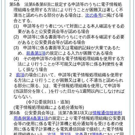
第5条
法第6条第6項に規定する申請等のうちに電子情報処
理組織を使用する方法により行うことが困難又は著しく不
適当と認められる部分がある場合は、
次の各号
に掲げる場
合とする。
(1)
申請等を行う者について対面による本人確認をする必
要があると公安委員会等が認める場合
(2)
申請等に係る書面等のうちにその原本を確認する必要
があると公安委員会等が認める場合
(3)
申請等に係る書面等又は電磁的記録が大量であるた
め、
前条第1項
の規定による入力が困難である場合
(4)
その他申請等の全部を電子情報処理組織を使用する方
法により行うことが不可能又は申請等に係る利便性を著
しく損なう場合
2
前項
の場合において、申請等
(電子情報処理組織を使用す
る方法により行うことが困難又は著しく不適当と認められ
る部分に限る。)
は、電子情報処理組織を使用して申請等
(当該部分を除く。)
を行った日から1週間以内にしなければ
ならない。
(令7公委規則11・追加)
(電子情報処理組織による処分通知等)
第6条
公安委員会等は、法第7条第1項又は
情報通信技術利
用条例第4条第1項
の規定により電子情報処理組織
(公安委員
会等の使用に係る電子計算機と処分通知等を受ける者の使
用に係る電子計算機とを電気通信回線で接続した電子情報
処理組織をいう。
次項
、
第3項
、
次条
及び
第8条
において同