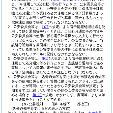
じ。)
を使用して処分通知等を行うときは、公安委員会等が
定めるところにより、公安委員会等の使用に係る電子計算
機と処分通知等を受ける者の使用に係る電子計算機であっ
て知事又は本部長が定める技術的基準に適合するものとを
電気通信回線で接続して行わなければならない。
2
公安委員会等は、
前項
の規定により電子情報処理組織を使
用して処分通知等を行うときは、当該処分通知等の内容を
公安委員会等の使用に係る電子計算機から入力して行わな
ければならない。
この場合において、公安委員会等は、当
該処分通知等を書面等により行うときに記載すべきことと
されている事項を公安委員会等の使用に係る電子計算機に
備えられたファイルに記録しなければならない。
3
公安委員会等は、
第1項
の規定により電子情報処理組織を
使用して処分通知等を行うときは、当該処分通知等に係る
事項についての情報に電子署名を行い、当該電子署名に係
る電子証明書と併せてこれを送信しなければならない。
4
公安委員会等は、処分通知等を受ける者が当該処分通知等
をその使用に係る電子計算機に備えられたファイルに記録
することが可能になったときから公安委員会等が指定する
期限までに記録しない場合その他公安委員会等が必要と認
める場合は、
第1項
の規定にかかわらず、書面等により当該
処分通知等を行うことができる。
(令7公委規則11・旧第5条繰下・一部改正)
(処分通知等を受ける旨の表示の方式)