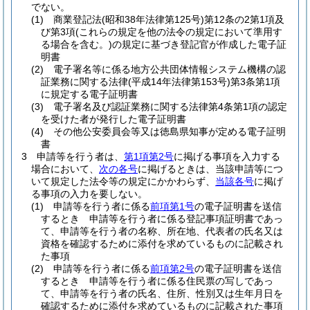
でない。
(1)
商業登記法
(昭和38年法律第125号)
第12条の2第1項及
び第3項
(これらの規定を他の法令の規定において準用す
る場合を含む。)
の規定に基づき登記官が作成した電子証
明書
(2)
電子署名等に係る地方公共団体情報システム機構の認
証業務に関する法律
(平成14年法律第153号)
第3条第1項
に規定する電子証明書
(3)
電子署名及び認証業務に関する法律第4条第1項の認定
を受けた者が発行した電子証明書
(4)
その他公安委員会等又は徳島県知事が定める電子証明
書
3
申請等を行う者は、
第1項第2号
に掲げる事項を入力する
場合において、
次の各号
に掲げるときは、当該申請等につ
いて規定した法令等の規定にかかわらず、
当該各号
に掲げ
る事項の入力を要しない。
(1)
申請等を行う者に係る
前項第1号
の電子証明書を送信
するとき 申請等を行う者に係る登記事項証明書であっ
て、申請等を行う者の名称、所在地、代表者の氏名又は
資格を確認するために添付を求めているものに記載され
た事項
(2)
申請等を行う者に係る
前項第2号
の電子証明書を送信
するとき 申請等を行う者に係る住民票の写しであっ
て、申請等を行う者の氏名、住所、性別又は生年月日を
確認するために添付を求めているものに記載された事項