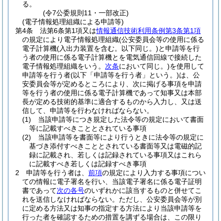
る。
(令7公委規則11・一部改正)
(電子情報処理組織による申請等)
第4条
法第6条第1項又は
情報通信技術利用条例第3条第1項
の規定により電子情報処理組織
(公安委員会等の使用に係る
電子計算機
(入出力装置を含む。以下同じ。)
と申請等を行
う者の使用に係る電子計算機とを電気通信回線で接続した
電子情報処理組織をいう。
次条
において同じ。)
を使用して
申請等を行う者
(以下「申請等を行う者」という。)
は、公
安委員会等が定めるところにより、次に掲げる事項を申請
等を行う者の使用に係る電子計算機であって知事又は本部
長が定める技術的基準に適合するものから入力し、又は送
信して、申請等を行わなければならない。
(1)
当該申請等につき規定した法令等の規定において書面
等に記載すべきこととされている事項
(2)
当該申請等を書面等により行うときに法令等の規定に
基づき添付すべきこととされている書面等又は電磁的記
録に記載され、若しくは記録されている事項又はこれら
に記載すべき若しくは記録すべき事項
2
申請等を行う者は、
前項
の規定により入力する事項につい
ての情報に電子署名を行い、当該電子署名に係る電子証明
書であって
次の各号
のいずれかに該当するものと併せてこ
れを送信しなければならない。
ただし、公安委員会等が別
に定める方法又は知事の指定する方法により当該申請等を
行った者を確認するための措置を講ずる場合は、この限り