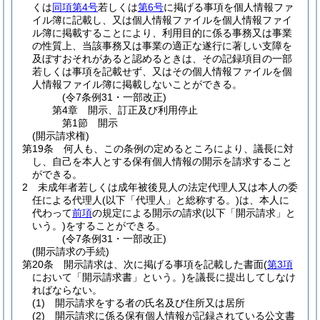
くは
同項第4号
若しくは
第6号
に掲げる事項を個人情報ファ
イル簿に記載し、又は個人情報ファイルを個人情報ファイ
ル簿に掲載することにより、利用目的に係る事務又は事業
の性質上、当該事務又は事業の適正な遂行に著しい支障を
及ぼすおそれがあると認めるときは、その記録項目の一部
若しくは事項を記載せず、又はその個人情報ファイルを個
人情報ファイル簿に掲載しないことができる。
(令7条例31・一部改正)
第4章
開示、訂正及び利用停止
第1節
開示
(開示請求権)
第19条
何人も、この条例の定めるところにより、議長に対
し、自己を本人とする保有個人情報の開示を請求すること
ができる。
2
未成年者若しくは成年被後見人の法定代理人又は本人の委
任による代理人
(以下「代理人」と総称する。)
は、本人に
代わって
前項
の規定による開示の請求
(以下「開示請求」と
いう。)
をすることができる。
(令7条例31・一部改正)
(開示請求の手続)
第20条
開示請求は、次に掲げる事項を記載した書面
(
第3項
において「開示請求書」という。)
を議長に提出してしなけ
ればならない。
(1)
開示請求をする者の氏名及び住所又は居所
(2)
開示請求に係る保有個人情報が記録されている公文書