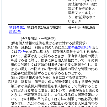
用法第2条第10項に
規定する特定個人
情報ファイルをい
う。)
に記録されて
いるとき
第39条第1
第13条第1項及び第2項
番号利用法第19条
項第2号
(令7条例31・一部改正)
(保有個人情報の提供を受ける者に対する措置要求)
第14条
議長は、利用目的のために又は
前条第2項第3号
若し
くは
第4号
の規定に基づき、保有個人情報を提供する場合に
おいて、必要があると認めるときは、保有個人情報の提供
を受ける者に対し、提供に係る個人情報について、その利
用の目的若しくは方法の制限その他必要な制限を付し、又
はその漏えいの防止その他の個人情報の適切な管理のため
に必要な措置を講ずることを求めるものとする。
(個人関連情報の提供を受ける者に対する措置要求)
第15条
議長は、第三者に個人関連情報を提供する場合
(当該
第三者が当該個人関連情報を個人情報として取得すること
が想定される場合に限る。)
において、必要があると認める
ときは、当該第三者に対し、提供に係る個人関連情報につ
いて、その利用の目的若しくは方法の制限その他必要な制
限を付し、又はその漏えいの防止その他の個人関連情報の