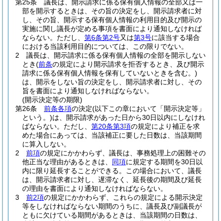
第25条
議長は、開示請求に係る保有個人情報の全部又は一
部を開示するときは、その旨の決定をし、開示請求者に対
し、その旨、開示する保有個人情報の利用目的及び開示の
実施に関し議長が定める事項を書面により通知しなければ
ならない。
ただし、
第6条第2号
又は
第3号
に該当する場合
における当該利用目的については、この限りでない。
2
議長は、開示請求に係る保有個人情報の全部を開示しない
とき
(
前条
の規定により開示請求を拒否するとき、及び開示
請求に係る保有個人情報を保有していないときを含む。)
は、開示をしない旨の決定をし、開示請求者に対し、その
旨を書面により通知しなければならない。
(開示決定等の期限)
第26条
前条各項
の決定
(以下この章において「開示決定等」
という。)
は、開示請求があった日から30日以内にしなけれ
ばならない。
ただし、
第20条第3項
の規定により補正を求
めた場合にあっては、当該補正に要した日数は、当該期間
に算入しない。
2
前項
の規定にかかわらず、議長は、事務処理上の困難その
他正当な理由があるときは、
同項
に規定する期間を30日以
内に限り延長することができる。
この場合において、議長
は、開示請求者に対し、遅滞なく、延長後の期間及び延長
の理由を書面により通知しなければならない。
3
前2項
の規定にかかわらず、これらの規定による開示決定
等をしなければならない期間のうちに、議長及び副議長が
ともに欠けている期間があるときは、当該期間の日数は、