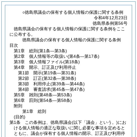
○徳島県議会の保有する個人情報の保護に関する条例
令和4年12月23日
徳島県条例第56号
徳島県議会の保有する個人情報の保護に関する条例をここ
に公布する。
徳島県議会の保有する個人情報の保護に関する条例
目次
第1章
総則
(第1条―第3条)
第2章
個人情報等の取扱い
(第4条―第17条)
第3章
個人情報ファイル
(第18条)
第4章
開示、訂正及び利用停止
第1節
開示
(第19条―第31条)
第2節
訂正
(第32条―第38条)
第3節
利用停止
(第39条―第44条)
第4節
審査請求
(第45条―第47条)
第5章
雑則
(第48条―第53条)
第6章
罰則
(第54条―第58条)
附則
第1章
総則
(目的)
第1条
この条例は、徳島県議会
(以下「議会」という。)
にお
ける個人情報の適正な取扱いに関し必要な事項を定めると
ともに、議会が保有する個人情報の開示、訂正及び利用停