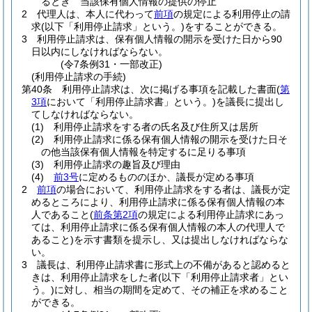
るとき 当該保有個人情報の提供の停止
2
代理人は、本人に代わって
前項
の規定による利用停止の請
求
(以下「利用停止請求」という。)
をすることができる。
3
利用停止請求は、保有個人情報の開示を受けた日から90
日以内にしなければならない。
(令7条例31・一部改正)
(利用停止請求の手続)
第40条
利用停止請求は、次に掲げる事項を記載した書面
(
第
3項
において「利用停止請求書」という。)
を議長に提出し
てしなければならない。
(1)
利用停止請求をする者の氏名及び住所又は居所
(2)
利用停止請求に係る保有個人情報の開示を受けた日そ
の他当該保有個人情報を特定するに足りる事項
(3)
利用停止請求の趣旨及び理由
(4)
前3号
に定めるもののほか、議長が定める事項
2
前項
の場合において、利用停止請求をする者は、議長が定
めるところにより、利用停止請求に係る保有個人情報の本
人であること
(
前条第2項
の規定による利用停止請求にあっ
ては、利用停止請求に係る保有個人情報の本人の代理人で
あること)
を示す書類を提示し、又は提出しなければならな
い。
3
議長は、利用停止請求書に形式上の不備があると認めると
きは、利用停止請求をした者
(以下「利用停止請求者」とい
う。)
に対し、相当の期間を定めて、その補正を求めること
ができる。