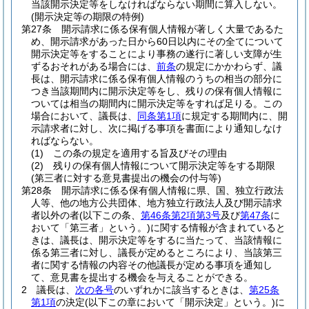
当該開示決定等をしなければならない期間に算入しない。
(開示決定等の期限の特例)
第27条
開示請求に係る保有個人情報が著しく大量であるた
め、開示請求があった日から60日以内にその全てについて
開示決定等をすることにより事務の遂行に著しい支障が生
ずるおそれがある場合には、
前条
の規定にかかわらず、議
長は、開示請求に係る保有個人情報のうちの相当の部分に
つき当該期間内に開示決定等をし、残りの保有個人情報に
ついては相当の期間内に開示決定等をすれば足りる。
この
場合において、議長は、
同条第1項
に規定する期間内に、開
示請求者に対し、次に掲げる事項を書面により通知しなけ
ればならない。
(1)
この条の規定を適用する旨及びその理由
(2)
残りの保有個人情報について開示決定等をする期限
(第三者に対する意見書提出の機会の付与等)
第28条
開示請求に係る保有個人情報に県、国、独立行政法
人等、他の地方公共団体、地方独立行政法人及び開示請求
者以外の者
(以下この条、
第46条第2項第3号
及び
第47条
に
おいて「第三者」という。)
に関する情報が含まれていると
きは、議長は、開示決定等をするに当たって、当該情報に
係る第三者に対し、議長が定めるところにより、当該第三
者に関する情報の内容その他議長が定める事項を通知し
て、意見書を提出する機会を与えることができる。
2
議長は、
次の各号
のいずれかに該当するときは、
第25条
第1項
の決定
(以下この章において「開示決定」という。)
に