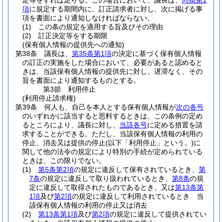
定等をすれば足りる。
この場合において、議長は、
同条第1
項
に規定する期間内に、訂正請求者に対し、次に掲げる事
項を書面により通知しなければならない。
(1)
この条の規定を適用する旨及びその理由
(2)
訂正決定等をする期限
(保有個人情報の提供先への通知)
第38条
議長は、
第35条第1項
の決定に基づく保有個人情報
の訂正の実施をした場合において、必要があると認めると
きは、当該保有個人情報の提供先に対し、遅滞なく、その
旨を書面により通知するものとする。
第3節
利用停止
(利用停止請求権)
第39条
何人も、自己を本人とする保有個人情報が
次の各号
のいずれかに該当すると思料するときは、この条例の定め
るところにより、議長に対し、
当該各号
に定める措置を請
求することができる。
ただし、当該保有個人情報の利用の
停止、消去又は提供の停止
(以下「利用停止」という。)
に
関して他の法令の規定により特別の手続が定められている
ときは、この限りでない。
(1)
第5条第2項
の規定に違反して保有されているとき、
第
7条
の規定に違反して取り扱われているとき、
第8条
の規
定に違反して取得されたものであるとき、又は
第13条第
1項
及び
第2項
の規定に違反して利用されているとき 当
該保有個人情報の利用の停止又は消去
(2)
第13条第1項
及び
第2項
の規定に違反して提供されてい