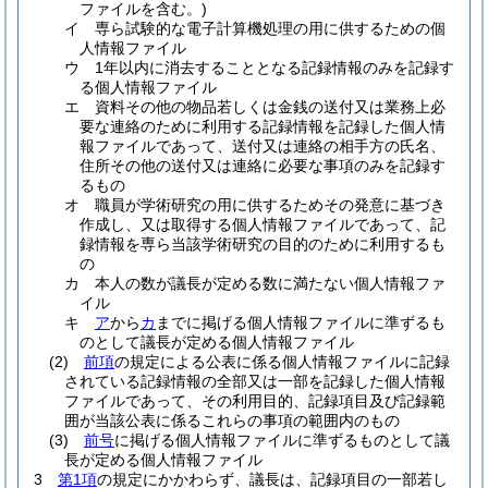
ファイルを含む。)
イ
専ら試験的な電子計算機処理の用に供するための個
人情報ファイル
ウ
1年以内に消去することとなる記録情報のみを記録す
る個人情報ファイル
エ
資料その他の物品若しくは金銭の送付又は業務上必
要な連絡のために利用する記録情報を記録した個人情
報ファイルであって、送付又は連絡の相手方の氏名、
住所その他の送付又は連絡に必要な事項のみを記録す
るもの
オ
職員が学術研究の用に供するためその発意に基づき
作成し、又は取得する個人情報ファイルであって、記
録情報を専ら当該学術研究の目的のために利用するも
の
カ
本人の数が議長が定める数に満たない個人情報ファ
イル
キ
ア
から
カ
までに掲げる個人情報ファイルに準ずるも
のとして議長が定める個人情報ファイル
(2)
前項
の規定による公表に係る個人情報ファイルに記録
されている記録情報の全部又は一部を記録した個人情報
ファイルであって、その利用目的、記録項目及び記録範
囲が当該公表に係るこれらの事項の範囲内のもの
(3)
前号
に掲げる個人情報ファイルに準ずるものとして議
長が定める個人情報ファイル
3
第1項
の規定にかかわらず、議長は、記録項目の一部若し