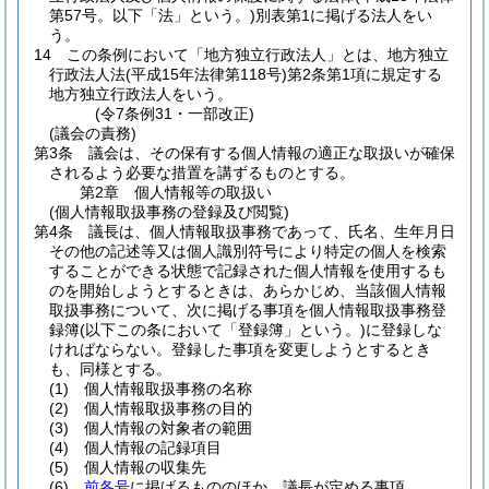
第57号。以下「法」という。)
別表第1に掲げる法人をい
う。
14
この条例において「地方独立行政法人」とは、地方独立
行政法人法
(平成15年法律第118号)
第2条第1項に規定する
地方独立行政法人をいう。
(令7条例31・一部改正)
(議会の責務)
第3条
議会は、その保有する個人情報の適正な取扱いが確保
されるよう必要な措置を講ずるものとする。
第2章
個人情報等の取扱い
(個人情報取扱事務の登録及び閲覧)
第4条
議長は、個人情報取扱事務であって、氏名、生年月日
その他の記述等又は個人識別符号により特定の個人を検索
することができる状態で記録された個人情報を使用するも
のを開始しようとするときは、あらかじめ、当該個人情報
取扱事務について、次に掲げる事項を個人情報取扱事務登
録簿
(以下この条において「登録簿」という。)
に登録しな
ければならない。
登録した事項を変更しようとするとき
も、同様とする。
(1)
個人情報取扱事務の名称
(2)
個人情報取扱事務の目的
(3)
個人情報の対象者の範囲
(4)
個人情報の記録項目
(5)
個人情報の収集先
(6)
前各号
に掲げるもののほか、議長が定める事項