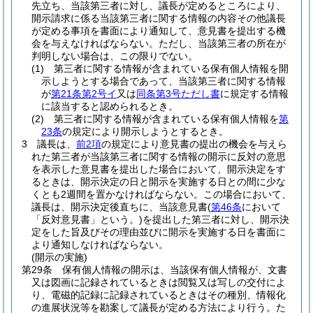
先立ち、当該第三者に対し、議長が定めるところにより、
開示請求に係る当該第三者に関する情報の内容その他議長
が定める事項を書面により通知して、意見書を提出する機
会を与えなければならない。
ただし、当該第三者の所在が
判明しない場合は、この限りでない。
(1)
第三者に関する情報が含まれている保有個人情報を開
示しようとする場合であって、当該第三者に関する情報
が
第21条第2号イ
又は
同条第3号ただし書
に規定する情報
に該当すると認められるとき。
(2)
第三者に関する情報が含まれている保有個人情報を
第
23条
の規定により開示しようとするとき。
3
議長は、
前2項
の規定により意見書の提出の機会を与えら
れた第三者が当該第三者に関する情報の開示に反対の意思
を表示した意見書を提出した場合において、開示決定をす
るときは、開示決定の日と開示を実施する日との間に少な
くとも2週間を置かなければならない。
この場合において、
議長は、開示決定後直ちに、当該意見書
(
第46条
において
「反対意見書」という。)
を提出した第三者に対し、開示決
定をした旨及びその理由並びに開示を実施する日を書面に
より通知しなければならない。
(開示の実施)
第29条
保有個人情報の開示は、当該保有個人情報が、文書
又は図画に記録されているときは閲覧又は写しの交付によ
り、電磁的記録に記録されているときはその種別、情報化
の進展状況等を勘案して議長が定める方法により行う。
た