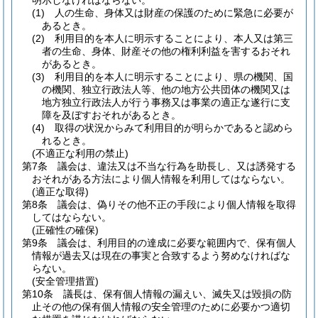
明示しなければならない。
(1)
人の生命、身体又は財産の保護のために緊急に必要が
あるとき。
(2)
利用目的を本人に明示することにより、本人又は第三
者の生命、身体、財産その他の権利利益を害するおそれ
があるとき。
(3)
利用目的を本人に明示することにより、県の機関、国
の機関、独立行政法人等、他の地方公共団体の機関又は
地方独立行政法人が行う事務又は事業の適正な遂行に支
障を及ぼすおそれがあるとき。
(4)
取得の状況からみて利用目的が明らかであると認めら
れるとき。
(不適正な利用の禁止)
第7条
議会は、違法又は不当な行為を助長し、又は誘発する
おそれがある方法により個人情報を利用してはならない。
(適正な取得)
第8条
議会は、偽りその他不正の手段により個人情報を取得
してはならない。
(正確性の確保)
第9条
議会は、利用目的の達成に必要な範囲内で、保有個人
情報が過去又は現在の事実と合致するよう努めなければな
らない。
(安全管理措置)
第10条
議長は、保有個人情報の漏えい、滅失又は毀損の防
止その他の保有個人情報の安全管理のために必要かつ適切