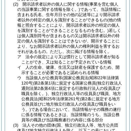
(2)
開示請求者以外の個人に関する情報
(事業を営む個人
の当該事業に関する情報を除く。)
であって、当該情報に
含まれる氏名、生年月日その他の記述等により開示請求
者以外の特定の個人を識別することができるもの
(他の情
報と照合することにより、開示請求者以外の特定の個人
を識別することができることとなるものを含む。)
若しく
は個人識別符号が含まれるもの又は開示請求者以外の特
定の個人を識別することはできないが、開示することに
より、なお開示請求者以外の個人の権利利益を害するお
それがあるもの。
ただし、次に掲げる情報を除く。
ア
法令の規定により又は慣行として開示請求者が知る
ことができ、又は知ることが予定されている情報
イ
人の生命、健康、生活又は財産を保護するため、開
示することが必要であると認められる情報
ウ
当該個人が公務員等
(国家公務員法
(昭和22年法律第
120号)
第2条第1項に規定する国家公務員
(独立行政法人
通則法第2条第4項に規定する行政執行法人の役員及び
職員を除く。)
、独立行政法人等の役員及び職員、地方
公務員法
(昭和25年法律第261号)
第2条に規定する地方
公務員並びに地方独立行政法人の役員及び職員をい
う。)
である場合において、当該情報がその職務の遂行
に係る情報であるときは、当該情報のうち、当該公務
員等の職及び当該職務遂行の内容に係る部分
(3)
法人その他の団体
(国、独立行政法人等、地方公共団
体及び地方独立行政法人を除く。以下この号において