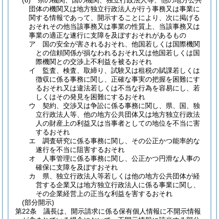
(6)
県の機関、国の機関、独立行政法人等、他の地方公共
団体の機関又は地方独立行政法人が行う事務又は事業に
関する情報であって、開示することにより、次に掲げる
おそれその他当該事務又は事業の性質上、当該事務又は
事業の適正な遂行に支障を及ぼすおそれがあるもの
ア
国の安全が害されるおそれ、他国若しくは国際機関
との信頼関係が損なわれるおそれ又は他国若しくは国
際機関との交渉上不利益を被るおそれ
イ
監査、検査、取締り、試験又は租税の賦課若しくは
徴収に係る事務に関し、正確な事実の把握を困難にす
るおそれ又は違法若しくは不当な行為を容易にし、若
しくはその発見を困難にするおそれ
ウ
契約、交渉又は争訟に係る事務に関し、県、国、独
立行政法人等、他の地方公共団体又は地方独立行政法
人の財産上の利益又は当事者としての地位を不当に害
するおそれ
エ
調査研究に係る事務に関し、その公正かつ能率的な
遂行を不当に阻害するおそれ
オ
人事管理に係る事務に関し、公正かつ円滑な人事の
確保に支障を及ぼすおそれ
カ
県、独立行政法人等若しくは他の地方公共団体が経
営する企業又は地方独立行政法人に係る事業に関し、
その企業経営上の正当な利益を害するおそれ
(部分開示)
第22条
議長は、開示請求に係る保有個人情報に不開示情報