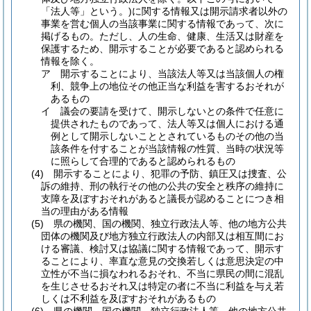
「法人等」という。)
に関する情報又は開示請求者以外の
事業を営む個人の当該事業に関する情報であって、次に
掲げるもの。
ただし、人の生命、健康、生活又は財産を
保護するため、開示することが必要であると認められる
情報を除く。
ア
開示することにより、当該法人等又は当該個人の権
利、競争上の地位その他正当な利益を害するおそれが
あるもの
イ
議会の要請を受けて、開示しないとの条件で任意に
提供されたものであって、法人等又は個人における通
例として開示しないこととされているものその他の当
該条件を付することが当該情報の性質、当時の状況等
に照らして合理的であると認められるもの
(4)
開示することにより、犯罪の予防、鎮圧又は捜査、公
訴の維持、刑の執行その他の公共の安全と秩序の維持に
支障を及ぼすおそれがあると議長が認めることにつき相
当の理由がある情報
(5)
県の機関、国の機関、独立行政法人等、他の地方公共
団体の機関及び地方独立行政法人の内部又は相互間にお
ける審議、検討又は協議に関する情報であって、開示す
ることにより、率直な意見の交換若しくは意思決定の中
立性が不当に損なわれるおそれ、不当に県民の間に混乱
を生じさせるおそれ又は特定の者に不当に利益を与え若
しくは不利益を及ぼすおそれがあるもの