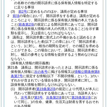
の名称その他の開示請求に係る保有個人情報を特定する
に足りる事項
(3)
前2号
に定めるもののほか、議長が定める事項
2
前項
の場合において、開示請求をする者は、議長が定める
ところにより、開示請求に係る保有個人情報の本人である
こと
(
前条第2項
の規定による開示請求にあっては、開示請
求に係る保有個人情報の本人の代理人であること)
を示す書
類を提示し、又は提出しなければならない。
3
議長は、開示請求書に形式上の不備があると認めるとき
は、開示請求をした者
(以下この章において「開示請求者」
という。)
に対し、相当の期間を定めて、その補正を求める
ことができる。
この場合において、議長は、開示請求者に
対し、補正の参考となる情報を提供するよう努めなければ
ならない。
(保有個人情報の開示義務)
第21条
議長は、開示請求があったときは、開示請求に係る
保有個人情報に
次の各号
に掲げる情報又は
情報公開条例第8
条第7号
に規定する情報
(以下「不開示情報」という。)
のい
ずれかが含まれている場合を除き、開示請求者に対し、当
該保有個人情報を開示しなければならない。
(1)
開示請求者
(
第19条第2項
の規定により代理人が本人に
代わって開示請求をする場合にあっては、当該本人をい
う。
次号
及び
第3号
、
次条第2項
並びに
第28条第1項
にお
いて同じ。)
の生命、健康、生活又は財産を害するおそれ
がある情報