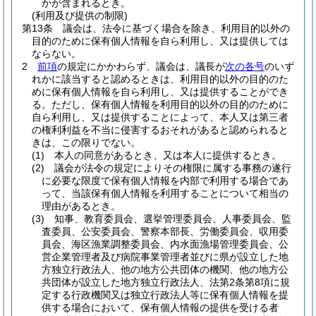
かが含まれるとき。
(利用及び提供の制限)
第13条
議会は、法令に基づく場合を除き、利用目的以外の
目的のために保有個人情報を自ら利用し、又は提供しては
ならない。
2
前項
の規定にかかわらず、議会は、議長が
次の各号
のいず
れかに該当すると認めるときは、利用目的以外の目的のた
めに保有個人情報を自ら利用し、又は提供することができ
る。
ただし、保有個人情報を利用目的以外の目的のために
自ら利用し、又は提供することによって、本人又は第三者
の権利利益を不当に侵害するおそれがあると認められると
きは、この限りでない。
(1)
本人の同意があるとき、又は本人に提供するとき。
(2)
議会が法令の規定によりその権限に属する事務の遂行
に必要な限度で保有個人情報を内部で利用する場合であ
って、当該保有個人情報を利用することについて相当の
理由があるとき。
(3)
知事、教育委員会、選挙管理委員会、人事委員会、監
査委員、公安委員会、警察本部長、労働委員会、収用委
員会、海区漁業調整委員会、内水面漁場管理委員会、公
営企業管理者及び病院事業管理者並びに県が設立した地
方独立行政法人、他の地方公共団体の機関、他の地方公
共団体が設立した地方独立行政法人、法第2条第8項に規
定する行政機関又は独立行政法人等に保有個人情報を提
供する場合において、保有個人情報の提供を受ける者