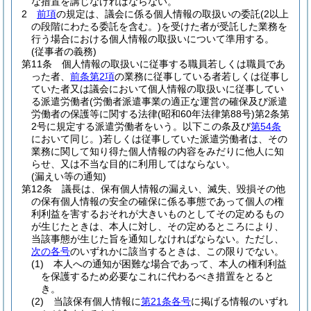
な措置を講じなければならない。
2
前項
の規定は、議会に係る個人情報の取扱いの委託
(2以上
の段階にわたる委託を含む。)
を受けた者が受託した業務を
行う場合における個人情報の取扱いについて準用する。
(従事者の義務)
第11条
個人情報の取扱いに従事する職員若しくは職員であ
った者、
前条第2項
の業務に従事している者若しくは従事し
ていた者又は議会において個人情報の取扱いに従事してい
る派遣労働者
(労働者派遣事業の適正な運営の確保及び派遣
労働者の保護等に関する法律
(昭和60年法律第88号)
第2条第
2号に規定する派遣労働者をいう。以下この条及び
第54条
において同じ。)
若しくは従事していた派遣労働者は、その
業務に関して知り得た個人情報の内容をみだりに他人に知
らせ、又は不当な目的に利用してはならない。
(漏えい等の通知)
第12条
議長は、保有個人情報の漏えい、滅失、毀損その他
の保有個人情報の安全の確保に係る事態であって個人の権
利利益を害するおそれが大きいものとしてその定めるもの
が生じたときは、本人に対し、その定めるところにより、
当該事態が生じた旨を通知しなければならない。
ただし、
次の各号
のいずれかに該当するときは、この限りでない。
(1)
本人への通知が困難な場合であって、本人の権利利益
を保護するため必要なこれに代わるべき措置をとると
き。
(2)
当該保有個人情報に
第21条各号
に掲げる情報のいずれ