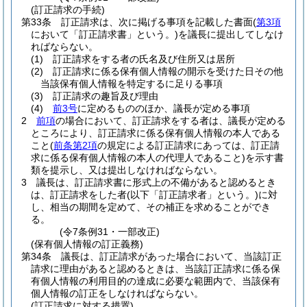
(訂正請求の手続)
第33条
訂正請求は、次に掲げる事項を記載した書面
(
第3項
において「訂正請求書」という。)
を議長に提出してしなけ
ればならない。
(1)
訂正請求をする者の氏名及び住所又は居所
(2)
訂正請求に係る保有個人情報の開示を受けた日その他
当該保有個人情報を特定するに足りる事項
(3)
訂正請求の趣旨及び理由
(4)
前3号
に定めるもののほか、議長が定める事項
2
前項
の場合において、訂正請求をする者は、議長が定める
ところにより、訂正請求に係る保有個人情報の本人である
こと
(
前条第2項
の規定による訂正請求にあっては、訂正請
求に係る保有個人情報の本人の代理人であること)
を示す書
類を提示し、又は提出しなければならない。
3
議長は、訂正請求書に形式上の不備があると認めるとき
は、訂正請求をした者
(以下「訂正請求者」という。)
に対
し、相当の期間を定めて、その補正を求めることができ
る。
(令7条例31・一部改正)
(保有個人情報の訂正義務)
第34条
議長は、訂正請求があった場合において、当該訂正
請求に理由があると認めるときは、当該訂正請求に係る保
有個人情報の利用目的の達成に必要な範囲内で、当該保有
個人情報の訂正をしなければならない。
(訂正請求に対する措置)