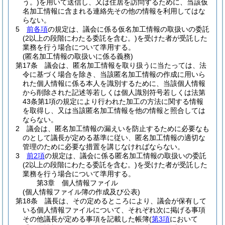
う。)
を用いて送信し、又は住居を訪問するために、当該仮
名加工情報に含まれる連絡先その他の情報を利用してはな
らない。
5
前各項
の規定は、議会に係る仮名加工情報の取扱いの委託
(2以上の段階にわたる委託を含む。)
を受けた者が受託した
業務を行う場合について準用する。
(匿名加工情報の取扱いに係る義務)
第17条
議会は、匿名加工情報を取り扱うに当たっては、法
令に基づく場合を除き、当該匿名加工情報の作成に用いら
れた個人情報に係る本人を識別するために、当該個人情報
から削除された記述等若しくは個人識別符号若しくは法第
43条第1項の規定により行われた加工の方法に関する情報
を取得し、又は当該匿名加工情報を他の情報と照合しては
ならない。
2
議会は、匿名加工情報の漏えいを防止するために必要なも
のとして議長が定める基準に従い、匿名加工情報の適切な
管理のために必要な措置を講じなければならない。
3
前2項
の規定は、議会に係る匿名加工情報の取扱いの委託
(2以上の段階にわたる委託を含む。)
を受けた者が受託した
業務を行う場合について準用する。
第3章
個人情報ファイル
(個人情報ファイル簿の作成及び公表)
第18条
議長は、その定めるところにより、議会が保有して
いる個人情報ファイルについて、それぞれ次に掲げる事項
その他議長が定める事項を記載した帳簿
(
第3項
において