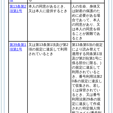
第13条第2
本人の同意があるとき、
人の生命、身体又
項第1号
又は本人に提供するとき
は財産の保護のた
めに必要がある場
合であって、本人
の同意があり、又
は本人の同意を得
ることが困難であ
るとき
第39条第1
又は第13条第1項及び第2
第13条第5項の規定
項第1号
項の規定に違反して利用
により読み替えて
されているとき
適用する同条第1項
及び第2項
(第1号に
係る部分に限る。)
の規定に違反して
利用されていると
き、番号利用法第2
0条の規定に違反し
て収集され、若し
くは保管されてい
るとき、又は番号
利用法第29条の規
定に違反して作成
された特定個人情
報ファイル
(番号利