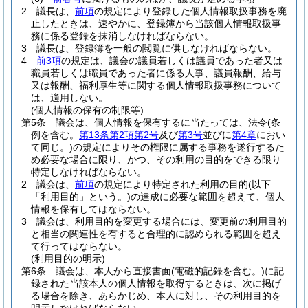
2
議長は、
前項
の規定により登録した個人情報取扱事務を廃
止したときは、速やかに、登録簿から当該個人情報取扱事
務に係る登録を抹消しなければならない。
3
議長は、登録簿を一般の閲覧に供しなければならない。
4
前3項
の規定は、議会の議員若しくは議員であった者又は
職員若しくは職員であった者に係る人事、議員報酬、給与
又は報酬、福利厚生等に関する個人情報取扱事務について
は、適用しない。
(個人情報の保有の制限等)
第5条
議会は、個人情報を保有するに当たっては、法令
(条
例を含む。
第13条第2項第2号
及び
第3号
並びに
第4章
におい
て同じ。)
の規定によりその権限に属する事務を遂行するた
め必要な場合に限り、かつ、その利用の目的をできる限り
特定しなければならない。
2
議会は、
前項
の規定により特定された利用の目的
(以下
「利用目的」という。)
の達成に必要な範囲を超えて、個人
情報を保有してはならない。
3
議会は、利用目的を変更する場合には、変更前の利用目的
と相当の関連性を有すると合理的に認められる範囲を超え
て行ってはならない。
(利用目的の明示)
第6条
議会は、本人から直接書面
(電磁的記録を含む。)
に記
録された当該本人の個人情報を取得するときは、次に掲げ
る場合を除き、あらかじめ、本人に対し、その利用目的を