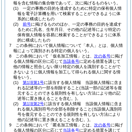
報を含む情報の集合物であって、次に掲げるものをいう。
(1)
一定の事務の目的を達成するために特定の保有個人情
報を電子計算機を用いて検索することができるように体
系的に構成したもの
(2)
前号
に掲げるもののほか、一定の事務の目的を達成す
るために氏名、生年月日、その他の記述等により特定の
保有個人情報を容易に検索することができるように体系
的に構成したもの
7
この条例において個人情報について「本人」とは、個人情
報によって識別される特定の個人をいう。
8
この条例において「仮名加工情報」とは、
次の各号
に掲げ
る個人情報の区分に応じて
当該各号
に定める措置を講じて
他の情報と照合しない限り特定の個人を識別することがで
きないように個人情報を加工して得られる個人に関する情
報をいう。
(1)
第1項第1号
に該当する個人情報 当該個人情報に含ま
れる記述等の一部を削除すること
(当該一部の記述等を復
元することのできる規則性を有しない方法により他の記
述等に置き換えることを含む。)
。
(2)
第1項第2号
に該当する個人情報 当該個人情報に含ま
れる個人識別符号の全部を削除すること
(当該個人識別符
号を復元することのできる規則性を有しない方法により
他の記述等に置き換えることを含む。)
。
9
この条例において「匿名加工情報」とは、
次の各号
に掲げ
る個人情報の区分に応じて
当該各号
に定める措置を講じて