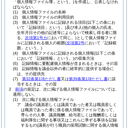
「個人情報ファイル簿」という。)
を作成し、公表しなけれ
ばならない。
(1)
個人情報ファイルの名称
(2)
個人情報ファイルの利用目的
(3)
個人情報ファイルに記録される項目
(以下この条にお
いて「記録項目」という。)
及び本人
(他の個人の氏名、
生年月日その他の記述等によらないで検索し得る者に限
る。
次項第1号カ
において同じ。)
として個人情報ファイ
ルに記録される個人の範囲
(
次項第2号
において「記録範
囲」という。)
(4)
個人情報ファイルに記録される個人情報
(以下この条
において「記録情報」という。)
の収集方法
(5)
記録情報に要配慮個人情報が含まれるときは、その旨
(6)
記録情報を議会以外の者に経常的に提供する場合に
は、その提供先
(7)
第32条第1項ただし書
又は
第39条第1項ただし書
に該
当するときは、その旨
2
前項
の規定は、次に掲げる個人情報ファイルについては、
適用しない。
(1)
次に掲げる個人情報ファイル
ア
議会の議員若しくは議員であった者又は職員若しく
は職員であった者に係る個人情報ファイルであって、
専らその人事、議員報酬、給与若しくは報酬若しくは
福利厚生に関する事項又はこれらに準ずる事項を記録
するもの
(議長が行う職員の採用試験に関する個人情報