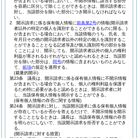
が含まれている場合において、不開示情報に該当する部分
を容易に区分して除くことができるときは、開示請求者に
対し、当該部分を除いた部分につき開示しなければならな
い。
2
開示請求に係る保有個人情報に
前条第2号
の情報
(開示請求
者以外の特定の個人を識別することができるものに限る。)
が含まれている場合において、当該情報のうち、氏名、生
年月日その他の開示請求者以外の特定の個人を識別するこ
とができることとなる記述等及び個人識別符号の部分を除
くことにより、開示しても、開示請求者以外の個人の権利
利益が害されるおそれがないと認められるときは、当該部
分を除いた部分は、
同号
の情報に含まれないものとみなし
て、
前項
の規定を適用する。
(裁量的開示)
第23条
議長は、開示請求に係る保有個人情報に不開示情報
が含まれている場合であっても、個人の権利利益を保護す
るため特に必要があると認めるときは、開示請求者に対
し、当該保有個人情報を開示することができる。
(保有個人情報の存否に関する情報)
第24条
開示請求に対し、当該開示請求に係る保有個人情報
が存在しているか否かを答えるだけで、不開示情報を開示
することとなるときは、議長は、当該保有個人情報の存否
を明らかにしないで、当該開示請求を拒否することができ
る。
(開示請求に対する措置)