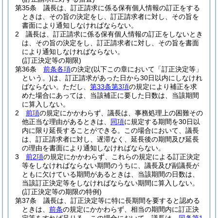
第35条
議長は、訂正請求に係る保有個人情報の訂正をする
ときは、その旨の決定をし、訂正請求者に対し、その旨を
書面により通知しなければならない。
2
議長は、訂正請求に係る保有個人情報の訂正をしないとき
は、その旨の決定をし、訂正請求者に対し、その旨を書面
により通知しなければならない。
(訂正決定等の期限)
第36条
前条各項
の決定
(以下この章において「訂正決定等」
という。)
は、訂正請求があった日から30日以内にしなけれ
ばならない。
ただし、
第33条第3項
の規定により補正を求
めた場合にあっては、当該補正に要した日数は、当該期間
に算入しない。
2
前項
の規定にかかわらず、議長は、事務処理上の困難その
他正当な理由があるときは、
同項
に規定する期間を30日以
内に限り延長することができる。
この場合において、議長
は、訂正請求者に対し、遅滞なく、延長後の期間及び延長
の理由を書面により通知しなければならない。
3
前2項
の規定にかかわらず、これらの規定による訂正決定
等をしなければならない期間のうちに、議長及び副議長が
ともに欠けている期間があるときは、当該期間の日数は、
当該訂正決定等をしなければならない期間に算入しない。
(訂正決定等の期限の特例)
第37条
議長は、訂正決定等に特に長期間を要すると認める
ときは、
前条
の規定にかかわらず、相当の期間内に訂正決