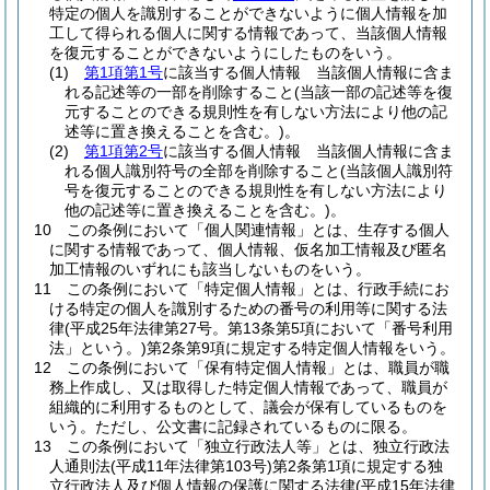
特定の個人を識別することができないように個人情報を加
工して得られる個人に関する情報であって、当該個人情報
を復元することができないようにしたものをいう。
(1)
第1項第1号
に該当する個人情報 当該個人情報に含ま
れる記述等の一部を削除すること
(当該一部の記述等を復
元することのできる規則性を有しない方法により他の記
述等に置き換えることを含む。)
。
(2)
第1項第2号
に該当する個人情報 当該個人情報に含ま
れる個人識別符号の全部を削除すること
(当該個人識別符
号を復元することのできる規則性を有しない方法により
他の記述等に置き換えることを含む。)
。
10
この条例において「個人関連情報」とは、生存する個人
に関する情報であって、個人情報、仮名加工情報及び匿名
加工情報のいずれにも該当しないものをいう。
11
この条例において「特定個人情報」とは、行政手続にお
ける特定の個人を識別するための番号の利用等に関する法
律
(平成25年法律第27号。第13条第5項において「番号利用
法」という。)
第2条第9項に規定する特定個人情報をいう。
12
この条例において「保有特定個人情報」とは、職員が職
務上作成し、又は取得した特定個人情報であって、職員が
組織的に利用するものとして、議会が保有しているものを
いう。
ただし、公文書に記録されているものに限る。
13
この条例において「独立行政法人等」とは、独立行政法
人通則法
(平成11年法律第103号)
第2条第1項に規定する独
立行政法人及び個人情報の保護に関する法律
(平成15年法律