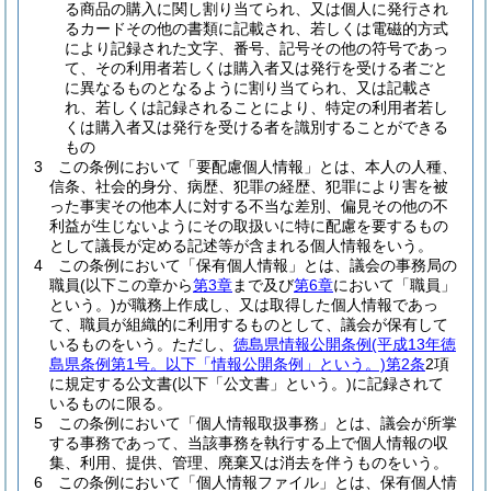
る商品の購入に関し割り当てられ、又は個人に発行され
るカードその他の書類に記載され、若しくは電磁的方式
により記録された文字、番号、記号その他の符号であっ
て、その利用者若しくは購入者又は発行を受ける者ごと
に異なるものとなるように割り当てられ、又は記載さ
れ、若しくは記録されることにより、特定の利用者若し
くは購入者又は発行を受ける者を識別することができる
もの
3
この条例において「要配慮個人情報」とは、本人の人種、
信条、社会的身分、病歴、犯罪の経歴、犯罪により害を被
った事実その他本人に対する不当な差別、偏見その他の不
利益が生じないようにその取扱いに特に配慮を要するもの
として議長が定める記述等が含まれる個人情報をいう。
4
この条例において「保有個人情報」とは、議会の事務局の
職員
(以下この章から
第3章
まで及び
第6章
において「職員」
という。)
が職務上作成し、又は取得した個人情報であっ
て、職員が組織的に利用するものとして、議会が保有して
いるものをいう。
ただし、
徳島県情報公開条例
(平成13年徳
島県条例第1号。以下「情報公開条例」という。)
第2条
2項
に規定する公文書
(以下「公文書」という。)
に記録されて
いるものに限る。
5
この条例において「個人情報取扱事務」とは、議会が所掌
する事務であって、当該事務を執行する上で個人情報の収
集、利用、提供、管理、廃棄又は消去を伴うものをいう。
6
この条例において「個人情報ファイル」とは、保有個人情