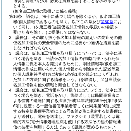
適切な管理のために必要な措置を講ずることを求めるもの
とする。
(仮名加工情報の取扱いに係る義務)
第16条
議会は、法令に基づく場合を除くほか、仮名加工情
報
(個人情報であるものを除く。以下この条及び
第50条
にお
いて同じ。)
を第三者
(当該仮名加工情報の取扱いの委託を
受けた者を除く。)
に提供してはならない。
2
議長は、その取り扱う仮名加工情報の漏えいの防止その他
仮名加工情報の安全管理のために必要かつ適切な措置を講
じなければならない。
3
議会は、仮名加工情報を取り扱うに当たっては、法令に基
づく場合を除き、当該仮名加工情報の作成に用いられた個
人情報に係る本人を識別するために、削除情報等
(仮名加工
情報の作成に用いられた個人情報から削除された記述等及
び個人識別符号並びに法第41条第1項の規定により行われ
た加工の方法に関する情報をいう。)
を取得し、又は当該仮
名加工情報を他の情報と照合してはならない。
4
議会は、仮名加工情報を取り扱うに当たっては、法令に基
づく場合を除き、電話をかけ、郵便若しくは民間事業者に
よる信書の送達に関する法律
(平成14年法律第99号)
第2条第
6項に規定する一般信書便事業者若しくは同条第9項に規定
する特定信書便事業者による同条第2項に規定する信書便に
より送付し、電報を送達し、ファクシミリ装置若しくは電
磁的方法
(電子情報処理組織を使用する方法その他の情報通
信の技術を利用する方法であって議長が定めるものをい