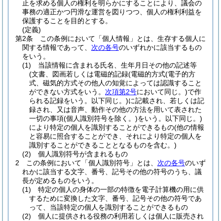
止を求める個人の権利を明らかにすることにより、議会の
事務の適正かつ円滑な運営を図りつつ、個人の権利利益を
保護することを目的とする。
(定義)
第2条
この条例において「個人情報」とは、生存する個人に
関する情報であって、
次の各号
のいずれかに該当するもの
をいう。
(1)
当該情報に含まれる氏名、生年月日その他の記述等
(文書、図画若しくは電磁的記録
(電磁的方式
(電子的方
式、磁気的方式その他人の知覚によっては認識すること
ができない方式をいう。
次項第2号
において同じ。)
で作
られる記録をいう。以下同じ。)
に記載され、若しくは記
録され、又は音声、動作その他の方法を用いて表された
一切の事項
(個人識別符号を除く。)
をいう。以下同じ。)
により特定の個人を識別することができるもの
(他の情報
と容易に照合することができ、それにより特定の個人を
識別することができることとなるものを含む。)
(2)
個人識別符号が含まれるもの
2
この条例において「個人識別符号」とは、
次の各号
のいず
れかに該当する文字、番号、記号その他の符号のうち、議
長が定めるものをいう。
(1)
特定の個人の身体の一部の特徴を電子計算機の用に供
するために変換した文字、番号、記号その他の符号であ
って、当該特定の個人を識別することができるもの
(2)
個人に提供される役務の利用若しくは個人に販売され