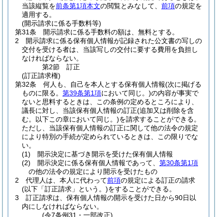
当該縦覧を
前条第1項本文
の閲覧とみなして、
前項
の規定を
適用する。
(開示請求に係る手数料等)
第31条
開示請求に係る手数料の額は、無料とする。
2
開示請求に係る保有個人情報が記録された公文書の写しの
交付を受ける者は、当該写しの交付に要する費用を負担し
なければならない。
第2節
訂正
(訂正請求権)
第32条
何人も、自己を本人とする保有個人情報
(次に掲げる
ものに限る。
第39条第1項
において同じ。)
の内容が事実で
ないと思料するときは、この条例の定めるところにより、
議長に対し、当該保有個人情報の訂正
(追加又は削除を含
む。以下この章において同じ。)
を請求することができる。
ただし、当該保有個人情報の訂正に関して他の法令の規定
により特別の手続が定められているときは、この限りでな
い。
(1)
開示決定に基づき開示を受けた保有個人情報
(2)
開示決定に係る保有個人情報であって、
第30条第1項
の他の法令の規定により開示を受けたもの
2
代理人は、本人に代わって
前項
の規定による訂正の請求
(以下「訂正請求」という。)
をすることができる。
3
訂正請求は、保有個人情報の開示を受けた日から90日以
内にしなければならない。
(令7条例31・一部改正)