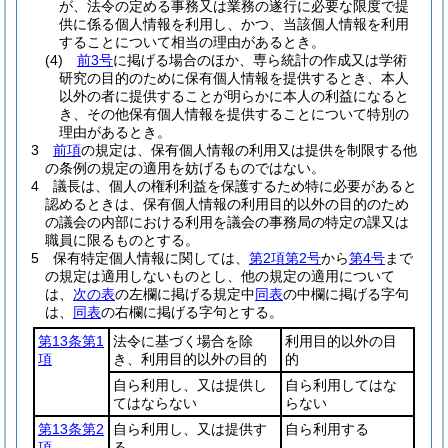
が、法令の定める事務又は業務の遂行に必要な限度で提
供に係る個人情報を利用し、かつ、当該個人情報を利用
することについて相当の理由があるとき。
(4)
前3号
に掲げる場合のほか、専ら統計の作成又は学術
研究の目的のために保有個人情報を提供するとき、本人
以外の者に提供することが明らかに本人の利益になると
き、その他保有個人情報を提供することについて特別の
理由があるとき。
3
前項
の規定は、保有個人情報の利用又は提供を制限する他
の条例の規定の適用を妨げるものではない。
4
議長は、個人の権利利益を保護するため特に必要があると
認めるときは、保有個人情報の利用目的以外の目的のため
の議会の内部における利用を議会の事務局の特定の課又は
職員に限るものとする。
5
保有特定個人情報に関しては、
第2項第2号
から
第4号
まで
の規定は適用しないものとし、他の規定の適用について
は、
次の表
の左欄に掲げる規定中
同表
の中欄に掲げる字句
は、
同表
の右欄に掲げる字句とする。
第13条第1
法令に基づく場合を除
利用目的以外の目
項
き、利用目的以外の目的
的
自ら利用し、又は提供し
自ら利用してはな
てはならない
らない
第13条第2
自ら利用し、又は提供す
自ら利用する
項
る