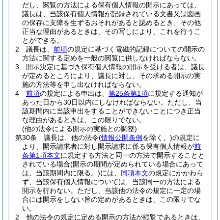
だし、閲覧の方法による保有個人情報の開示にあっては、
議長は、当該保有個人情報が記録されている文書又は図画
の保存に支障を生ずるおそれがあると認めるとき、その他
正当な理由があるときは、その写しにより、これを行うこ
とができる。
2
議長は、
前項
の規定に基づく電磁的記録についての開示の
方法に関する定めを一般の閲覧に供しなければならない。
3
開示決定に基づき保有個人情報の開示を受ける者は、議長
が定めるところにより、議長に対し、その求める開示の実
施の方法等を申し出なければならない。
4
前項
の規定による申出は、
第25条第1項
に規定する通知が
あった日から30日以内にしなければならない。
ただし、当
該期間内に当該申出をすることができないことにつき正当
な理由があるときは、この限りでない。
(他の法令による開示の実施との調整)
第30条
議長は、他の法令
(
情報公開条例
を除く。)
の規定に
より、開示請求者に対し開示請求に係る保有個人情報が
前
条第1項本文
に規定する方法と同一の方法で開示することと
されている場合
(開示の期間が定められている場合にあって
は、当該期間内に限る。)
には、
同項本文
の規定にかかわら
ず、当該保有個人情報については、当該同一の方法による
開示を行わない。
ただし、当該他の法令の規定に一定の場
合には開示をしない旨の定めがあるときは、この限りでな
い。
2
他の法令の規定に定める開示の方法が縦覧であるときは、