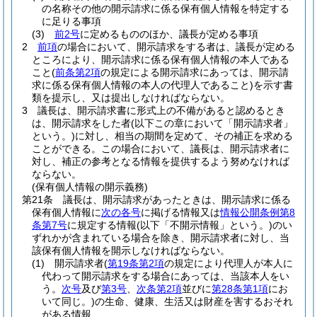
の名称その他の開示請求に係る保有個人情報を特定する
に足りる事項
(3)
前2号
に定めるもののほか、議長が定める事項
2
前項
の場合において、開示請求をする者は、議長が定める
ところにより、開示請求に係る保有個人情報の本人である
こと
(
前条第2項
の規定による開示請求にあっては、開示請
求に係る保有個人情報の本人の代理人であること)
を示す書
類を提示し、又は提出しなければならない。
3
議長は、開示請求書に形式上の不備があると認めるとき
は、開示請求をした者
(以下この章において「開示請求者」
という。)
に対し、相当の期間を定めて、その補正を求める
ことができる。
この場合において、議長は、開示請求者に
対し、補正の参考となる情報を提供するよう努めなければ
ならない。
(保有個人情報の開示義務)
第21条
議長は、開示請求があったときは、開示請求に係る
保有個人情報に
次の各号
に掲げる情報又は
情報公開条例第8
条第7号
に規定する情報
(以下「不開示情報」という。)
のい
ずれかが含まれている場合を除き、開示請求者に対し、当
該保有個人情報を開示しなければならない。
(1)
開示請求者
(
第19条第2項
の規定により代理人が本人に
代わって開示請求をする場合にあっては、当該本人をい
う。
次号
及び
第3号
、
次条第2項
並びに
第28条第1項
にお
いて同じ。)
の生命、健康、生活又は財産を害するおそれ
がある情報