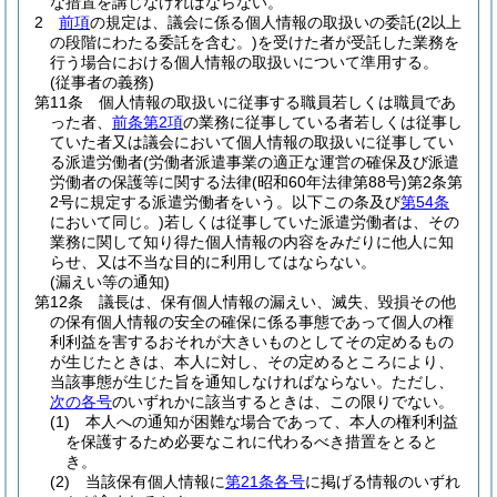
な措置を講じなければならない。
2
前項
の規定は、議会に係る個人情報の取扱いの委託
(2以上
の段階にわたる委託を含む。)
を受けた者が受託した業務を
行う場合における個人情報の取扱いについて準用する。
(従事者の義務)
第11条
個人情報の取扱いに従事する職員若しくは職員であ
った者、
前条第2項
の業務に従事している者若しくは従事し
ていた者又は議会において個人情報の取扱いに従事してい
る派遣労働者
(労働者派遣事業の適正な運営の確保及び派遣
労働者の保護等に関する法律
(昭和60年法律第88号)
第2条第
2号に規定する派遣労働者をいう。以下この条及び
第54条
において同じ。)
若しくは従事していた派遣労働者は、その
業務に関して知り得た個人情報の内容をみだりに他人に知
らせ、又は不当な目的に利用してはならない。
(漏えい等の通知)
第12条
議長は、保有個人情報の漏えい、滅失、毀損その他
の保有個人情報の安全の確保に係る事態であって個人の権
利利益を害するおそれが大きいものとしてその定めるもの
が生じたときは、本人に対し、その定めるところにより、
当該事態が生じた旨を通知しなければならない。
ただし、
次の各号
のいずれかに該当するときは、この限りでない。
(1)
本人への通知が困難な場合であって、本人の権利利益
を保護するため必要なこれに代わるべき措置をとると
き。
(2)
当該保有個人情報に
第21条各号
に掲げる情報のいずれ