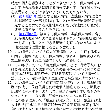
特定の個人を識別することができないように個人情報を加
工して得られる個人に関する情報であって、当該個人情報
を復元することができないようにしたものをいう。
(1)
第1項第1号
に該当する個人情報 当該個人情報に含ま
れる記述等の一部を削除すること
(当該一部の記述等を復
元することのできる規則性を有しない方法により他の記
述等に置き換えることを含む。)
。
(2)
第1項第2号
に該当する個人情報 当該個人情報に含ま
れる個人識別符号の全部を削除すること
(当該個人識別符
号を復元することのできる規則性を有しない方法により
他の記述等に置き換えることを含む。)
。
10
この条例において「個人関連情報」とは、生存する個人
に関する情報であって、個人情報、仮名加工情報及び匿名
加工情報のいずれにも該当しないものをいう。
11
この条例において「特定個人情報」とは、行政手続にお
ける特定の個人を識別するための番号の利用等に関する法
律
(平成25年法律第27号。第13条第5項において「番号利用
法」という。)
第2条第9項に規定する特定個人情報をいう。
12
この条例において「保有特定個人情報」とは、職員が職
務上作成し、又は取得した特定個人情報であって、職員が
組織的に利用するものとして、議会が保有しているものを
いう。
ただし、公文書に記録されているものに限る。
13
この条例において「独立行政法人等」とは、独立行政法
人通則法
(平成11年法律第103号)
第2条第1項に規定する独
立行政法人及び個人情報の保護に関する法律
(平成15年法律