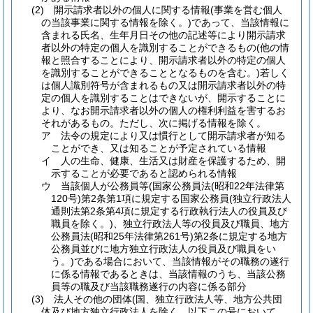
(2)
開示請求者以外の個人に関する情報
(事業を営む個人
の当該事業に関する情報を除く。)
であって、当該情報に
含まれる氏名、生年月日その他の記述等により開示請求
者以外の特定の個人を識別することができるもの
(他の情
報と照合することにより、開示請求者以外の特定の個人
を識別することができることとなるものを含む。)
若しく
は個人識別符号が含まれるもの又は開示請求者以外の特
定の個人を識別することはできないが、開示することに
より、なお開示請求者以外の個人の権利利益を害するお
それがあるもの。
ただし、次に掲げる情報を除く。
ア
法令の規定により又は慣行として開示請求者が知る
ことができ、又は知ることが予定されている情報
イ
人の生命、健康、生活又は財産を保護するため、開
示することが必要であると認められる情報
ウ
当該個人が公務員等
(国家公務員法
(昭和22年法律第
120号)
第2条第1項に規定する国家公務員
(独立行政法人
通則法第2条第4項に規定する行政執行法人の役員及び
職員を除く。)
、独立行政法人等の役員及び職員、地方
公務員法
(昭和25年法律第261号)
第2条に規定する地方
公務員並びに地方独立行政法人の役員及び職員をい
う。)
である場合において、当該情報がその職務の遂行
に係る情報であるときは、当該情報のうち、当該公務
員等の職及び当該職務遂行の内容に係る部分
(3)
法人その他の団体
(国、独立行政法人等、地方公共団
体及び地方独立行政法人を除く。以下この号において