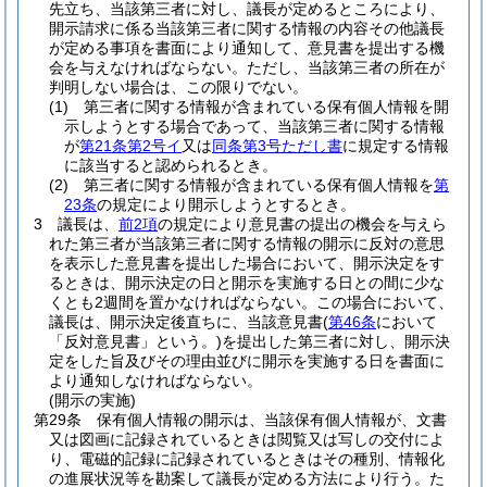
先立ち、当該第三者に対し、議長が定めるところにより、
開示請求に係る当該第三者に関する情報の内容その他議長
が定める事項を書面により通知して、意見書を提出する機
会を与えなければならない。
ただし、当該第三者の所在が
判明しない場合は、この限りでない。
(1)
第三者に関する情報が含まれている保有個人情報を開
示しようとする場合であって、当該第三者に関する情報
が
第21条第2号イ
又は
同条第3号ただし書
に規定する情報
に該当すると認められるとき。
(2)
第三者に関する情報が含まれている保有個人情報を
第
23条
の規定により開示しようとするとき。
3
議長は、
前2項
の規定により意見書の提出の機会を与えら
れた第三者が当該第三者に関する情報の開示に反対の意思
を表示した意見書を提出した場合において、開示決定をす
るときは、開示決定の日と開示を実施する日との間に少な
くとも2週間を置かなければならない。
この場合において、
議長は、開示決定後直ちに、当該意見書
(
第46条
において
「反対意見書」という。)
を提出した第三者に対し、開示決
定をした旨及びその理由並びに開示を実施する日を書面に
より通知しなければならない。
(開示の実施)
第29条
保有個人情報の開示は、当該保有個人情報が、文書
又は図画に記録されているときは閲覧又は写しの交付によ
り、電磁的記録に記録されているときはその種別、情報化
の進展状況等を勘案して議長が定める方法により行う。
た