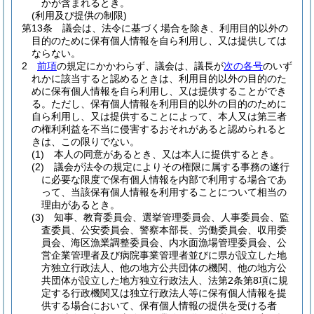
かが含まれるとき。
(利用及び提供の制限)
第13条
議会は、法令に基づく場合を除き、利用目的以外の
目的のために保有個人情報を自ら利用し、又は提供しては
ならない。
2
前項
の規定にかかわらず、議会は、議長が
次の各号
のいず
れかに該当すると認めるときは、利用目的以外の目的のた
めに保有個人情報を自ら利用し、又は提供することができ
る。
ただし、保有個人情報を利用目的以外の目的のために
自ら利用し、又は提供することによって、本人又は第三者
の権利利益を不当に侵害するおそれがあると認められると
きは、この限りでない。
(1)
本人の同意があるとき、又は本人に提供するとき。
(2)
議会が法令の規定によりその権限に属する事務の遂行
に必要な限度で保有個人情報を内部で利用する場合であ
って、当該保有個人情報を利用することについて相当の
理由があるとき。
(3)
知事、教育委員会、選挙管理委員会、人事委員会、監
査委員、公安委員会、警察本部長、労働委員会、収用委
員会、海区漁業調整委員会、内水面漁場管理委員会、公
営企業管理者及び病院事業管理者並びに県が設立した地
方独立行政法人、他の地方公共団体の機関、他の地方公
共団体が設立した地方独立行政法人、法第2条第8項に規
定する行政機関又は独立行政法人等に保有個人情報を提
供する場合において、保有個人情報の提供を受ける者