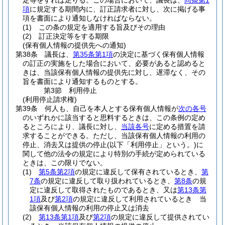
定等をすれば足りる。
この場合において、議長は、
同条第1
項
に規定する期間内に、訂正請求者に対し、次に掲げる事
項を書面により通知しなければならない。
(1)
この条の規定を適用する旨及びその理由
(2)
訂正決定等をする期限
(保有個人情報の提供先への通知)
第38条
議長は、
第35条第1項
の決定に基づく保有個人情報
の訂正の実施をした場合において、必要があると認めると
きは、当該保有個人情報の提供先に対し、遅滞なく、その
旨を書面により通知するものとする。
第3節
利用停止
(利用停止請求権)
第39条
何人も、自己を本人とする保有個人情報が
次の各号
のいずれかに該当すると思料するときは、この条例の定め
るところにより、議長に対し、
当該各号
に定める措置を請
求することができる。
ただし、当該保有個人情報の利用の
停止、消去又は提供の停止
(以下「利用停止」という。)
に
関して他の法令の規定により特別の手続が定められている
ときは、この限りでない。
(1)
第5条第2項
の規定に違反して保有されているとき、
第
7条
の規定に違反して取り扱われているとき、
第8条
の規
定に違反して取得されたものであるとき、又は
第13条第
1項
及び
第2項
の規定に違反して利用されているとき 当
該保有個人情報の利用の停止又は消去
(2)
第13条第1項
及び
第2項
の規定に違反して提供されてい