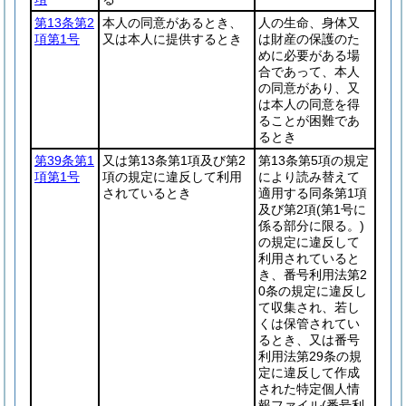
第13条第2
本人の同意があるとき、
人の生命、身体又
項第1号
又は本人に提供するとき
は財産の保護のた
めに必要がある場
合であって、本人
の同意があり、又
は本人の同意を得
ることが困難であ
るとき
第39条第1
又は第13条第1項及び第2
第13条第5項の規定
項第1号
項の規定に違反して利用
により読み替えて
されているとき
適用する同条第1項
及び第2項
(第1号に
係る部分に限る。)
の規定に違反して
利用されていると
き、番号利用法第2
0条の規定に違反し
て収集され、若し
くは保管されてい
るとき、又は番号
利用法第29条の規
定に違反して作成
された特定個人情
報ファイル
(番号利