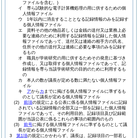
ファイルを含む。)
イ
専ら試験的な電子計算機処理の用に供するための個
人情報ファイル
ウ
1年以内に消去することとなる記録情報のみを記録す
る個人情報ファイル
エ
資料その他の物品若しくは金銭の送付又は業務上必
要な連絡のために利用する記録情報を記録した個人情
報ファイルであって、送付又は連絡の相手方の氏名、
住所その他の送付又は連絡に必要な事項のみを記録す
るもの
オ
職員が学術研究の用に供するためその発意に基づき
作成し、又は取得する個人情報ファイルであって、記
録情報を専ら当該学術研究の目的のために利用するも
の
カ
本人の数が議長が定める数に満たない個人情報ファ
イル
キ
ア
から
カ
までに掲げる個人情報ファイルに準ずるも
のとして議長が定める個人情報ファイル
(2)
前項
の規定による公表に係る個人情報ファイルに記録
されている記録情報の全部又は一部を記録した個人情報
ファイルであって、その利用目的、記録項目及び記録範
囲が当該公表に係るこれらの事項の範囲内のもの
(3)
前号
に掲げる個人情報ファイルに準ずるものとして議
長が定める個人情報ファイル
3
第1項
の規定にかかわらず、議長は、記録項目の一部若し