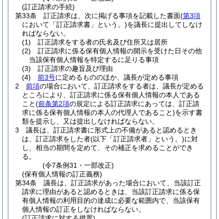
(訂正請求の手続)
第33条
訂正請求は、次に掲げる事項を記載した書面
(
第3項
において「訂正請求書」という。)
を議長に提出してしなけ
ればならない。
(1)
訂正請求をする者の氏名及び住所又は居所
(2)
訂正請求に係る保有個人情報の開示を受けた日その他
当該保有個人情報を特定するに足りる事項
(3)
訂正請求の趣旨及び理由
(4)
前3号
に定めるもののほか、議長が定める事項
2
前項
の場合において、訂正請求をする者は、議長が定める
ところにより、訂正請求に係る保有個人情報の本人である
こと
(
前条第2項
の規定による訂正請求にあっては、訂正請
求に係る保有個人情報の本人の代理人であること)
を示す書
類を提示し、又は提出しなければならない。
3
議長は、訂正請求書に形式上の不備があると認めるとき
は、訂正請求をした者
(以下「訂正請求者」という。)
に対
し、相当の期間を定めて、その補正を求めることができ
る。
(令7条例31・一部改正)
(保有個人情報の訂正義務)
第34条
議長は、訂正請求があった場合において、当該訂正
請求に理由があると認めるときは、当該訂正請求に係る保
有個人情報の利用目的の達成に必要な範囲内で、当該保有
個人情報の訂正をしなければならない。
(訂正請求に対する措置)