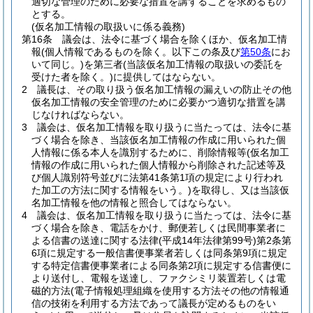
適切な管理のために必要な措置を講ずることを求めるもの
とする。
(仮名加工情報の取扱いに係る義務)
第16条
議会は、法令に基づく場合を除くほか、仮名加工情
報
(個人情報であるものを除く。以下この条及び
第50条
にお
いて同じ。)
を第三者
(当該仮名加工情報の取扱いの委託を
受けた者を除く。)
に提供してはならない。
2
議長は、その取り扱う仮名加工情報の漏えいの防止その他
仮名加工情報の安全管理のために必要かつ適切な措置を講
じなければならない。
3
議会は、仮名加工情報を取り扱うに当たっては、法令に基
づく場合を除き、当該仮名加工情報の作成に用いられた個
人情報に係る本人を識別するために、削除情報等
(仮名加工
情報の作成に用いられた個人情報から削除された記述等及
び個人識別符号並びに法第41条第1項の規定により行われ
た加工の方法に関する情報をいう。)
を取得し、又は当該仮
名加工情報を他の情報と照合してはならない。
4
議会は、仮名加工情報を取り扱うに当たっては、法令に基
づく場合を除き、電話をかけ、郵便若しくは民間事業者に
よる信書の送達に関する法律
(平成14年法律第99号)
第2条第
6項に規定する一般信書便事業者若しくは同条第9項に規定
する特定信書便事業者による同条第2項に規定する信書便に
より送付し、電報を送達し、ファクシミリ装置若しくは電
磁的方法
(電子情報処理組織を使用する方法その他の情報通
信の技術を利用する方法であって議長が定めるものをい