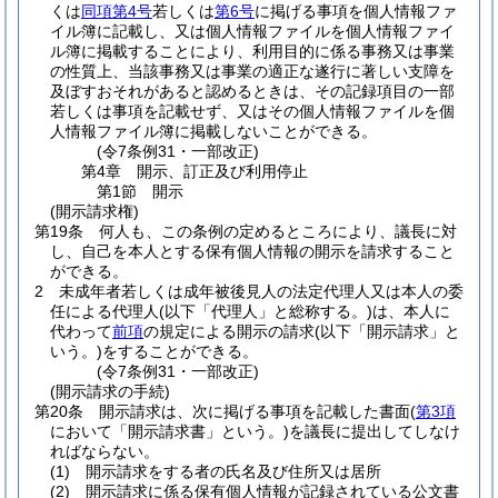
くは
同項第4号
若しくは
第6号
に掲げる事項を個人情報ファ
イル簿に記載し、又は個人情報ファイルを個人情報ファイ
ル簿に掲載することにより、利用目的に係る事務又は事業
の性質上、当該事務又は事業の適正な遂行に著しい支障を
及ぼすおそれがあると認めるときは、その記録項目の一部
若しくは事項を記載せず、又はその個人情報ファイルを個
人情報ファイル簿に掲載しないことができる。
(令7条例31・一部改正)
第4章
開示、訂正及び利用停止
第1節
開示
(開示請求権)
第19条
何人も、この条例の定めるところにより、議長に対
し、自己を本人とする保有個人情報の開示を請求すること
ができる。
2
未成年者若しくは成年被後見人の法定代理人又は本人の委
任による代理人
(以下「代理人」と総称する。)
は、本人に
代わって
前項
の規定による開示の請求
(以下「開示請求」と
いう。)
をすることができる。
(令7条例31・一部改正)
(開示請求の手続)
第20条
開示請求は、次に掲げる事項を記載した書面
(
第3項
において「開示請求書」という。)
を議長に提出してしなけ
ればならない。
(1)
開示請求をする者の氏名及び住所又は居所
(2)
開示請求に係る保有個人情報が記録されている公文書