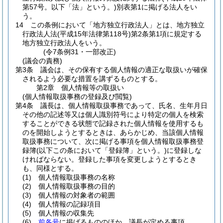
第57号。以下「法」という。)
別表第1に掲げる法人をい
う。
14
この条例において「地方独立行政法人」とは、地方独立
行政法人法
(平成15年法律第118号)
第2条第1項に規定する
地方独立行政法人をいう。
(令7条例31・一部改正)
(議会の責務)
第3条
議会は、その保有する個人情報の適正な取扱いが確保
されるよう必要な措置を講ずるものとする。
第2章
個人情報等の取扱い
(個人情報取扱事務の登録及び閲覧)
第4条
議長は、個人情報取扱事務であって、氏名、生年月日
その他の記述等又は個人識別符号により特定の個人を検索
することができる状態で記録された個人情報を使用するも
のを開始しようとするときは、あらかじめ、当該個人情報
取扱事務について、次に掲げる事項を個人情報取扱事務登
録簿
(以下この条において「登録簿」という。)
に登録しな
ければならない。
登録した事項を変更しようとするとき
も、同様とする。
(1)
個人情報取扱事務の名称
(2)
個人情報取扱事務の目的
(3)
個人情報の対象者の範囲
(4)
個人情報の記録項目
(5)
個人情報の収集先
(6)
前各号
に掲げるもののほか、議長が定める事項