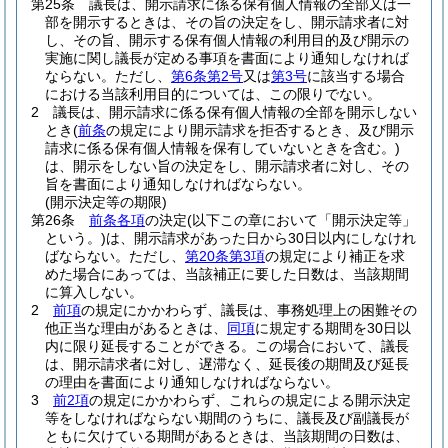
第25条
議長は、開示請求に係る保有個人情報の全部又は一
部を開示するときは、その旨の決定をし、開示請求者に対
し、その旨、開示する保有個人情報の利用目的及び開示の
実施に関し議長が定める事項を書面により通知しなければ
ならない。
ただし、
第6条第2号
又は
第3号
に該当する場合
における当該利用目的については、この限りでない。
2
議長は、開示請求に係る保有個人情報の全部を開示しない
とき
(
前条
の規定により開示請求を拒否するとき、及び開示
請求に係る保有個人情報を保有していないときを含む。)
は、開示をしない旨の決定をし、開示請求者に対し、その
旨を書面により通知しなければならない。
(開示決定等の期限)
第26条
前条各項
の決定
(以下この章において「開示決定等」
という。)
は、開示請求があった日から30日以内にしなけれ
ばならない。
ただし、
第20条第3項
の規定により補正を求
めた場合にあっては、当該補正に要した日数は、当該期間
に算入しない。
2
前項
の規定にかかわらず、議長は、事務処理上の困難その
他正当な理由があるときは、
同項
に規定する期間を30日以
内に限り延長することができる。
この場合において、議長
は、開示請求者に対し、遅滞なく、延長後の期間及び延長
の理由を書面により通知しなければならない。
3
前2項
の規定にかかわらず、これらの規定による開示決定
等をしなければならない期間のうちに、議長及び副議長が
ともに欠けている期間があるときは、当該期間の日数は、