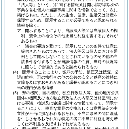
「法人等」という。)
に関する情報又は開示請求者以外の
事業を営む個人の当該事業に関する情報であって、次に
掲げるもの。
ただし、人の生命、健康、生活又は財産を
保護するため、開示することが必要であると認められる
情報を除く。
ア
開示することにより、当該法人等又は当該個人の権
利、競争上の地位その他正当な利益を害するおそれが
あるもの
イ
議会の要請を受けて、開示しないとの条件で任意に
提供されたものであって、法人等又は個人における通
例として開示しないこととされているものその他の当
該条件を付することが当該情報の性質、当時の状況等
に照らして合理的であると認められるもの
(4)
開示することにより、犯罪の予防、鎮圧又は捜査、公
訴の維持、刑の執行その他の公共の安全と秩序の維持に
支障を及ぼすおそれがあると議長が認めることにつき相
当の理由がある情報
(5)
県の機関、国の機関、独立行政法人等、他の地方公共
団体の機関及び地方独立行政法人の内部又は相互間にお
ける審議、検討又は協議に関する情報であって、開示す
ることにより、率直な意見の交換若しくは意思決定の中
立性が不当に損なわれるおそれ、不当に県民の間に混乱
を生じさせるおそれ又は特定の者に不当に利益を与え若
しくは不利益を及ぼすおそれがあるもの