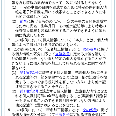
報を含む情報の集合物であって、次に掲げるものをいう。
(1)
一定の事務の目的を達成するために特定の保有個人情
報を電子計算機を用いて検索することができるように体
系的に構成したもの
(2)
前号
に掲げるもののほか、一定の事務の目的を達成す
るために氏名、生年月日、その他の記述等により特定の
保有個人情報を容易に検索することができるように体系
的に構成したもの
7
この条例において個人情報について「本人」とは、個人情
報によって識別される特定の個人をいう。
8
この条例において「仮名加工情報」とは、
次の各号
に掲げ
る個人情報の区分に応じて
当該各号
に定める措置を講じて
他の情報と照合しない限り特定の個人を識別することがで
きないように個人情報を加工して得られる個人に関する情
報をいう。
(1)
第1項第1号
に該当する個人情報 当該個人情報に含ま
れる記述等の一部を削除すること
(当該一部の記述等を復
元することのできる規則性を有しない方法により他の記
述等に置き換えることを含む。)
。
(2)
第1項第2号
に該当する個人情報 当該個人情報に含ま
れる個人識別符号の全部を削除すること
(当該個人識別符
号を復元することのできる規則性を有しない方法により
他の記述等に置き換えることを含む。)
。
9
この条例において「匿名加工情報」とは、
次の各号
に掲げ
る個人情報の区分に応じて
当該各号
に定める措置を講じて