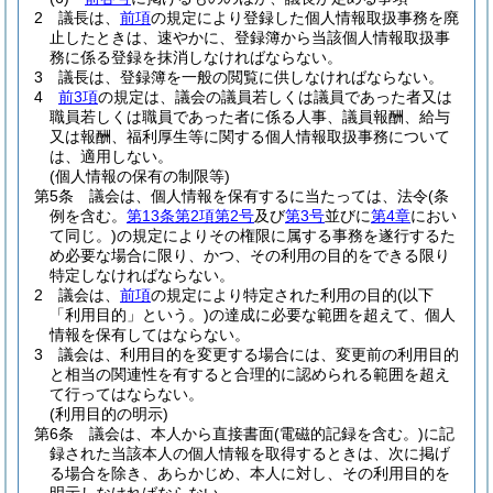
2
議長は、
前項
の規定により登録した個人情報取扱事務を廃
止したときは、速やかに、登録簿から当該個人情報取扱事
務に係る登録を抹消しなければならない。
3
議長は、登録簿を一般の閲覧に供しなければならない。
4
前3項
の規定は、議会の議員若しくは議員であった者又は
職員若しくは職員であった者に係る人事、議員報酬、給与
又は報酬、福利厚生等に関する個人情報取扱事務について
は、適用しない。
(個人情報の保有の制限等)
第5条
議会は、個人情報を保有するに当たっては、法令
(条
例を含む。
第13条第2項第2号
及び
第3号
並びに
第4章
におい
て同じ。)
の規定によりその権限に属する事務を遂行するた
め必要な場合に限り、かつ、その利用の目的をできる限り
特定しなければならない。
2
議会は、
前項
の規定により特定された利用の目的
(以下
「利用目的」という。)
の達成に必要な範囲を超えて、個人
情報を保有してはならない。
3
議会は、利用目的を変更する場合には、変更前の利用目的
と相当の関連性を有すると合理的に認められる範囲を超え
て行ってはならない。
(利用目的の明示)
第6条
議会は、本人から直接書面
(電磁的記録を含む。)
に記
録された当該本人の個人情報を取得するときは、次に掲げ
る場合を除き、あらかじめ、本人に対し、その利用目的を