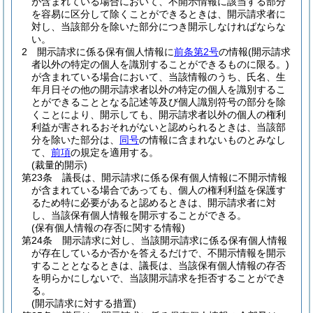
が含まれている場合において、不開示情報に該当する部分
を容易に区分して除くことができるときは、開示請求者に
対し、当該部分を除いた部分につき開示しなければならな
い。
2
開示請求に係る保有個人情報に
前条第2号
の情報
(開示請求
者以外の特定の個人を識別することができるものに限る。)
が含まれている場合において、当該情報のうち、氏名、生
年月日その他の開示請求者以外の特定の個人を識別するこ
とができることとなる記述等及び個人識別符号の部分を除
くことにより、開示しても、開示請求者以外の個人の権利
利益が害されるおそれがないと認められるときは、当該部
分を除いた部分は、
同号
の情報に含まれないものとみなし
て、
前項
の規定を適用する。
(裁量的開示)
第23条
議長は、開示請求に係る保有個人情報に不開示情報
が含まれている場合であっても、個人の権利利益を保護す
るため特に必要があると認めるときは、開示請求者に対
し、当該保有個人情報を開示することができる。
(保有個人情報の存否に関する情報)
第24条
開示請求に対し、当該開示請求に係る保有個人情報
が存在しているか否かを答えるだけで、不開示情報を開示
することとなるときは、議長は、当該保有個人情報の存否
を明らかにしないで、当該開示請求を拒否することができ
る。
(開示請求に対する措置)