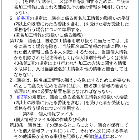
う。)
を用いて送信し、又は住居を訪問するために、当該仮
名加工情報に含まれる連絡先その他の情報を利用してはな
らない。
5
前各項
の規定は、議会に係る仮名加工情報の取扱いの委託
(2以上の段階にわたる委託を含む。)
を受けた者が受託した
業務を行う場合について準用する。
(匿名加工情報の取扱いに係る義務)
第17条
議会は、匿名加工情報を取り扱うに当たっては、法
令に基づく場合を除き、当該匿名加工情報の作成に用いら
れた個人情報に係る本人を識別するために、当該個人情報
から削除された記述等若しくは個人識別符号若しくは法第
43条第1項の規定により行われた加工の方法に関する情報
を取得し、又は当該匿名加工情報を他の情報と照合しては
ならない。
2
議会は、匿名加工情報の漏えいを防止するために必要なも
のとして議長が定める基準に従い、匿名加工情報の適切な
管理のために必要な措置を講じなければならない。
3
前2項
の規定は、議会に係る匿名加工情報の取扱いの委託
(2以上の段階にわたる委託を含む。)
を受けた者が受託した
業務を行う場合について準用する。
第3章
個人情報ファイル
(個人情報ファイル簿の作成及び公表)
第18条
議長は、その定めるところにより、議会が保有して
いる個人情報ファイルについて、それぞれ次に掲げる事項
その他議長が定める事項を記載した帳簿
(
第3項
において