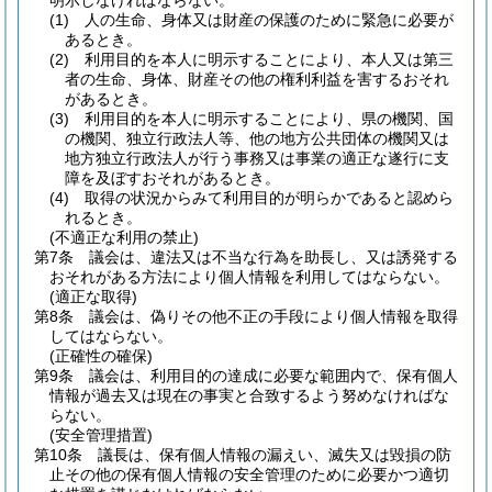
明示しなければならない。
(1)
人の生命、身体又は財産の保護のために緊急に必要が
あるとき。
(2)
利用目的を本人に明示することにより、本人又は第三
者の生命、身体、財産その他の権利利益を害するおそれ
があるとき。
(3)
利用目的を本人に明示することにより、県の機関、国
の機関、独立行政法人等、他の地方公共団体の機関又は
地方独立行政法人が行う事務又は事業の適正な遂行に支
障を及ぼすおそれがあるとき。
(4)
取得の状況からみて利用目的が明らかであると認めら
れるとき。
(不適正な利用の禁止)
第7条
議会は、違法又は不当な行為を助長し、又は誘発する
おそれがある方法により個人情報を利用してはならない。
(適正な取得)
第8条
議会は、偽りその他不正の手段により個人情報を取得
してはならない。
(正確性の確保)
第9条
議会は、利用目的の達成に必要な範囲内で、保有個人
情報が過去又は現在の事実と合致するよう努めなければな
らない。
(安全管理措置)
第10条
議長は、保有個人情報の漏えい、滅失又は毀損の防
止その他の保有個人情報の安全管理のために必要かつ適切