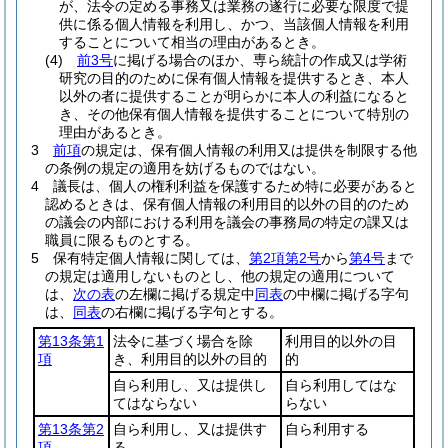
が、法令の定める事務又は業務の遂行に必要な限度で提
供に係る個人情報を利用し、かつ、当該個人情報を利用
することについて相当の理由があるとき。
(4)
前3号
に掲げる場合のほか、専ら統計の作成又は学術
研究の目的のために保有個人情報を提供するとき、本人
以外の者に提供することが明らかに本人の利益になると
き、その他保有個人情報を提供することについて特別の
理由があるとき。
3
前項
の規定は、保有個人情報の利用又は提供を制限する他
の条例の規定の適用を妨げるものではない。
4
議長は、個人の権利利益を保護するため特に必要があると
認めるときは、保有個人情報の利用目的以外の目的のため
の議会の内部における利用を議会の事務局の特定の課又は
職員に限るものとする。
5
保有特定個人情報に関しては、
第2項第2号
から
第4号
まで
の規定は適用しないものとし、他の規定の適用について
は、
次の表
の左欄に掲げる規定中
同表
の中欄に掲げる字句
は、
同表
の右欄に掲げる字句とする。
第13条第1
法令に基づく場合を除
利用目的以外の目
項
き、利用目的以外の目的
的
自ら利用し、又は提供し
自ら利用してはな
てはならない
らない
第13条第2
自ら利用し、又は提供す
自ら利用する
項
る