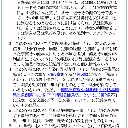
る商品の購入に関し割り当てられ、又は個人に発行され
るカードその他の書類に記載され、若しくは電磁的方式
により記録された文字、番号、記号その他の符号であっ
て、その利用者若しくは購入者又は発行を受ける者ごと
に異なるものとなるように割り当てられ、又は記載さ
れ、若しくは記録されることにより、特定の利用者若し
くは購入者又は発行を受ける者を識別することができる
もの
3
この条例において「要配慮個人情報」とは、本人の人種、
信条、社会的身分、病歴、犯罪の経歴、犯罪により害を被
った事実その他本人に対する不当な差別、偏見その他の不
利益が生じないようにその取扱いに特に配慮を要するもの
として議長が定める記述等が含まれる個人情報をいう。
4
この条例において「保有個人情報」とは、議会の事務局の
職員
(以下この章から
第3章
まで及び
第6章
において「職員」
という。)
が職務上作成し、又は取得した個人情報であっ
て、職員が組織的に利用するものとして、議会が保有して
いるものをいう。
ただし、
徳島県情報公開条例
(平成13年徳
島県条例第1号。以下「情報公開条例」という。)
第2条
2項
に規定する公文書
(以下「公文書」という。)
に記録されて
いるものに限る。
5
この条例において「個人情報取扱事務」とは、議会が所掌
する事務であって、当該事務を執行する上で個人情報の収
集、利用、提供、管理、廃棄又は消去を伴うものをいう。
6
この条例において「個人情報ファイル」とは、保有個人情