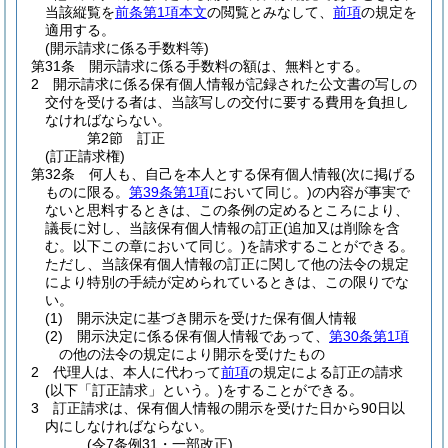
当該縦覧を
前条第1項本文
の閲覧とみなして、
前項
の規定を
適用する。
(開示請求に係る手数料等)
第31条
開示請求に係る手数料の額は、無料とする。
2
開示請求に係る保有個人情報が記録された公文書の写しの
交付を受ける者は、当該写しの交付に要する費用を負担し
なければならない。
第2節
訂正
(訂正請求権)
第32条
何人も、自己を本人とする保有個人情報
(次に掲げる
ものに限る。
第39条第1項
において同じ。)
の内容が事実で
ないと思料するときは、この条例の定めるところにより、
議長に対し、当該保有個人情報の訂正
(追加又は削除を含
む。以下この章において同じ。)
を請求することができる。
ただし、当該保有個人情報の訂正に関して他の法令の規定
により特別の手続が定められているときは、この限りでな
い。
(1)
開示決定に基づき開示を受けた保有個人情報
(2)
開示決定に係る保有個人情報であって、
第30条第1項
の他の法令の規定により開示を受けたもの
2
代理人は、本人に代わって
前項
の規定による訂正の請求
(以下「訂正請求」という。)
をすることができる。
3
訂正請求は、保有個人情報の開示を受けた日から90日以
内にしなければならない。
(令7条例31・一部改正)