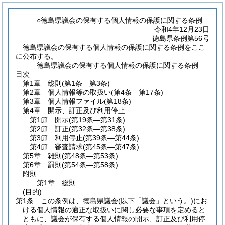
○徳島県議会の保有する個人情報の保護に関する条例
令和4年12月23日
徳島県条例第56号
徳島県議会の保有する個人情報の保護に関する条例をここ
に公布する。
徳島県議会の保有する個人情報の保護に関する条例
目次
第1章
総則
(第1条―第3条)
第2章
個人情報等の取扱い
(第4条―第17条)
第3章
個人情報ファイル
(第18条)
第4章
開示、訂正及び利用停止
第1節
開示
(第19条―第31条)
第2節
訂正
(第32条―第38条)
第3節
利用停止
(第39条―第44条)
第4節
審査請求
(第45条―第47条)
第5章
雑則
(第48条―第53条)
第6章
罰則
(第54条―第58条)
附則
第1章
総則
(目的)
第1条
この条例は、徳島県議会
(以下「議会」という。)
にお
ける個人情報の適正な取扱いに関し必要な事項を定めると
ともに、議会が保有する個人情報の開示、訂正及び利用停