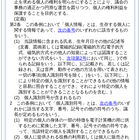
止を求める個人の権利を明らかにすることにより、議会の
事務の適正かつ円滑な運営を図りつつ、個人の権利利益を
保護することを目的とする。
(定義)
第2条
この条例において「個人情報」とは、生存する個人に
関する情報であって、
次の各号
のいずれかに該当するもの
をいう。
(1)
当該情報に含まれる氏名、生年月日その他の記述等
(文書、図画若しくは電磁的記録
(電磁的方式
(電子的方
式、磁気的方式その他人の知覚によっては認識すること
ができない方式をいう。
次項第2号
において同じ。)
で作
られる記録をいう。以下同じ。)
に記載され、若しくは記
録され、又は音声、動作その他の方法を用いて表された
一切の事項
(個人識別符号を除く。)
をいう。以下同じ。)
により特定の個人を識別することができるもの
(他の情報
と容易に照合することができ、それにより特定の個人を
識別することができることとなるものを含む。)
(2)
個人識別符号が含まれるもの
2
この条例において「個人識別符号」とは、
次の各号
のいず
れかに該当する文字、番号、記号その他の符号のうち、議
長が定めるものをいう。
(1)
特定の個人の身体の一部の特徴を電子計算機の用に供
するために変換した文字、番号、記号その他の符号であ
って、当該特定の個人を識別することができるもの
(2)
個人に提供される役務の利用若しくは個人に販売され