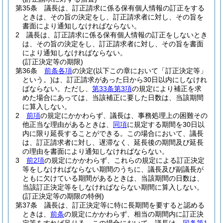
第35条
議長は、訂正請求に係る保有個人情報の訂正をする
ときは、その旨の決定をし、訂正請求者に対し、その旨を
書面により通知しなければならない。
2
議長は、訂正請求に係る保有個人情報の訂正をしないとき
は、その旨の決定をし、訂正請求者に対し、その旨を書面
により通知しなければならない。
(訂正決定等の期限)
第36条
前条各項
の決定
(以下この章において「訂正決定等」
という。)
は、訂正請求があった日から30日以内にしなけれ
ばならない。
ただし、
第33条第3項
の規定により補正を求
めた場合にあっては、当該補正に要した日数は、当該期間
に算入しない。
2
前項
の規定にかかわらず、議長は、事務処理上の困難その
他正当な理由があるときは、
同項
に規定する期間を30日以
内に限り延長することができる。
この場合において、議長
は、訂正請求者に対し、遅滞なく、延長後の期間及び延長
の理由を書面により通知しなければならない。
3
前2項
の規定にかかわらず、これらの規定による訂正決定
等をしなければならない期間のうちに、議長及び副議長が
ともに欠けている期間があるときは、当該期間の日数は、
当該訂正決定等をしなければならない期間に算入しない。
(訂正決定等の期限の特例)
第37条
議長は、訂正決定等に特に長期間を要すると認める
ときは、
前条
の規定にかかわらず、相当の期間内に訂正決