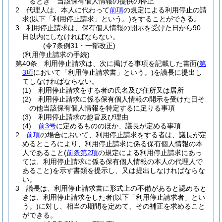
るとき 当該保有個人情報の提供の停止
2
代理人は、本人に代わって
前項
の規定による利用停止の請
求
(以下「利用停止請求」という。)
をすることができる。
3
利用停止請求は、保有個人情報の開示を受けた日から90
日以内にしなければならない。
(令7条例31・一部改正)
(利用停止請求の手続)
第40条
利用停止請求は、次に掲げる事項を記載した書面
(
第
3項
において「利用停止請求書」という。)
を議長に提出し
てしなければならない。
(1)
利用停止請求をする者の氏名及び住所又は居所
(2)
利用停止請求に係る保有個人情報の開示を受けた日そ
の他当該保有個人情報を特定するに足りる事項
(3)
利用停止請求の趣旨及び理由
(4)
前3号
に定めるもののほか、議長が定める事項
2
前項
の場合において、利用停止請求をする者は、議長が定
めるところにより、利用停止請求に係る保有個人情報の本
人であること
(
前条第2項
の規定による利用停止請求にあっ
ては、利用停止請求に係る保有個人情報の本人の代理人で
あること)
を示す書類を提示し、又は提出しなければならな
い。
3
議長は、利用停止請求書に形式上の不備があると認めると
きは、利用停止請求をした者
(以下「利用停止請求者」とい
う。)
に対し、相当の期間を定めて、その補正を求めること
ができる。