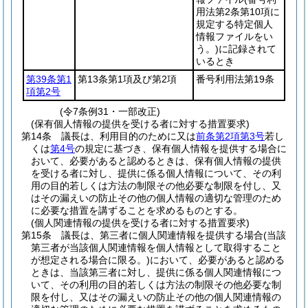
用法第2条第10項に
規定する特定個人
情報ファイルをい
う。)
に記録されて
いるとき
第39条第1
第13条第1項及び第2項
番号利用法第19条
項第2号
(令7条例31・一部改正)
(保有個人情報の提供を受ける者に対する措置要求)
第14条
議長は、利用目的のために又は
前条第2項第3号
若し
くは
第4号
の規定に基づき、保有個人情報を提供する場合に
おいて、必要があると認めるときは、保有個人情報の提供
を受ける者に対し、提供に係る個人情報について、その利
用の目的若しくは方法の制限その他必要な制限を付し、又
はその漏えいの防止その他の個人情報の適切な管理のため
に必要な措置を講ずることを求めるものとする。
(個人関連情報の提供を受ける者に対する措置要求)
第15条
議長は、第三者に個人関連情報を提供する場合
(当該
第三者が当該個人関連情報を個人情報として取得すること
が想定される場合に限る。)
において、必要があると認める
ときは、当該第三者に対し、提供に係る個人関連情報につ
いて、その利用の目的若しくは方法の制限その他必要な制
限を付し、又はその漏えいの防止その他の個人関連情報の