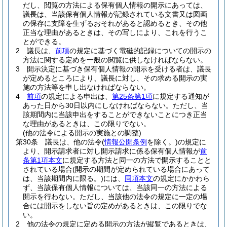
だし、閲覧の方法による保有個人情報の開示にあっては、
議長は、当該保有個人情報が記録されている文書又は図画
の保存に支障を生ずるおそれがあると認めるとき、その他
正当な理由があるときは、その写しにより、これを行うこ
とができる。
2
議長は、
前項
の規定に基づく電磁的記録についての開示の
方法に関する定めを一般の閲覧に供しなければならない。
3
開示決定に基づき保有個人情報の開示を受ける者は、議長
が定めるところにより、議長に対し、その求める開示の実
施の方法等を申し出なければならない。
4
前項
の規定による申出は、
第25条第1項
に規定する通知が
あった日から30日以内にしなければならない。
ただし、当
該期間内に当該申出をすることができないことにつき正当
な理由があるときは、この限りでない。
(他の法令による開示の実施との調整)
第30条
議長は、他の法令
(
情報公開条例
を除く。)
の規定に
より、開示請求者に対し開示請求に係る保有個人情報が
前
条第1項本文
に規定する方法と同一の方法で開示することと
されている場合
(開示の期間が定められている場合にあって
は、当該期間内に限る。)
には、
同項本文
の規定にかかわら
ず、当該保有個人情報については、当該同一の方法による
開示を行わない。
ただし、当該他の法令の規定に一定の場
合には開示をしない旨の定めがあるときは、この限りでな
い。
2
他の法令の規定に定める開示の方法が縦覧であるときは、