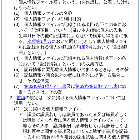
「個人情報ファイル簿」という。)
を作成し、公表しなけれ
ばならない。
(1)
個人情報ファイルの名称
(2)
個人情報ファイルの利用目的
(3)
個人情報ファイルに記録される項目
(以下この条にお
いて「記録項目」という。)
及び本人
(他の個人の氏名、
生年月日その他の記述等によらないで検索し得る者に限
る。
次項第1号カ
において同じ。)
として個人情報ファイ
ルに記録される個人の範囲
(
次項第2号
において「記録範
囲」という。)
(4)
個人情報ファイルに記録される個人情報
(以下この条
において「記録情報」という。)
の収集方法
(5)
記録情報に要配慮個人情報が含まれるときは、その旨
(6)
記録情報を議会以外の者に経常的に提供する場合に
は、その提供先
(7)
第32条第1項ただし書
又は
第39条第1項ただし書
に該
当するときは、その旨
2
前項
の規定は、次に掲げる個人情報ファイルについては、
適用しない。
(1)
次に掲げる個人情報ファイル
ア
議会の議員若しくは議員であった者又は職員若しく
は職員であった者に係る個人情報ファイルであって、
専らその人事、議員報酬、給与若しくは報酬若しくは
福利厚生に関する事項又はこれらに準ずる事項を記録
するもの
(議長が行う職員の採用試験に関する個人情報