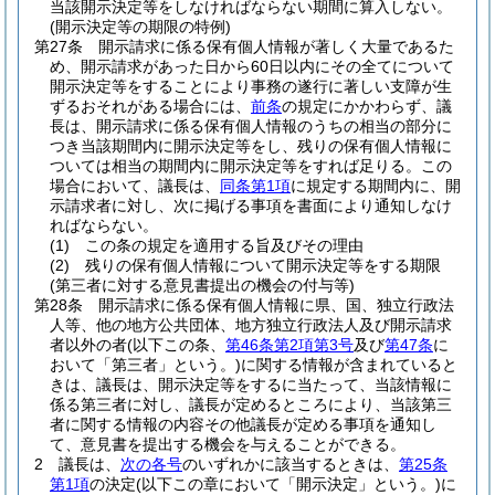
当該開示決定等をしなければならない期間に算入しない。
(開示決定等の期限の特例)
第27条
開示請求に係る保有個人情報が著しく大量であるた
め、開示請求があった日から60日以内にその全てについて
開示決定等をすることにより事務の遂行に著しい支障が生
ずるおそれがある場合には、
前条
の規定にかかわらず、議
長は、開示請求に係る保有個人情報のうちの相当の部分に
つき当該期間内に開示決定等をし、残りの保有個人情報に
ついては相当の期間内に開示決定等をすれば足りる。
この
場合において、議長は、
同条第1項
に規定する期間内に、開
示請求者に対し、次に掲げる事項を書面により通知しなけ
ればならない。
(1)
この条の規定を適用する旨及びその理由
(2)
残りの保有個人情報について開示決定等をする期限
(第三者に対する意見書提出の機会の付与等)
第28条
開示請求に係る保有個人情報に県、国、独立行政法
人等、他の地方公共団体、地方独立行政法人及び開示請求
者以外の者
(以下この条、
第46条第2項第3号
及び
第47条
に
おいて「第三者」という。)
に関する情報が含まれていると
きは、議長は、開示決定等をするに当たって、当該情報に
係る第三者に対し、議長が定めるところにより、当該第三
者に関する情報の内容その他議長が定める事項を通知し
て、意見書を提出する機会を与えることができる。
2
議長は、
次の各号
のいずれかに該当するときは、
第25条
第1項
の決定
(以下この章において「開示決定」という。)
に