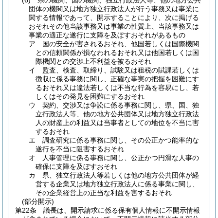
(6)
県の機関、国の機関、独立行政法人等、他の地方公共
団体の機関又は地方独立行政法人が行う事務又は事業に
関する情報であって、開示することにより、次に掲げる
おそれその他当該事務又は事業の性質上、当該事務又は
事業の適正な遂行に支障を及ぼすおそれがあるもの
ア
国の安全が害されるおそれ、他国若しくは国際機関
との信頼関係が損なわれるおそれ又は他国若しくは国
際機関との交渉上不利益を被るおそれ
イ
監査、検査、取締り、試験又は租税の賦課若しくは
徴収に係る事務に関し、正確な事実の把握を困難にす
るおそれ又は違法若しくは不当な行為を容易にし、若
しくはその発見を困難にするおそれ
ウ
契約、交渉又は争訟に係る事務に関し、県、国、独
立行政法人等、他の地方公共団体又は地方独立行政法
人の財産上の利益又は当事者としての地位を不当に害
するおそれ
エ
調査研究に係る事務に関し、その公正かつ能率的な
遂行を不当に阻害するおそれ
オ
人事管理に係る事務に関し、公正かつ円滑な人事の
確保に支障を及ぼすおそれ
カ
県、独立行政法人等若しくは他の地方公共団体が経
営する企業又は地方独立行政法人に係る事業に関し、
その企業経営上の正当な利益を害するおそれ
(部分開示)
第22条
議長は、開示請求に係る保有個人情報に不開示情報