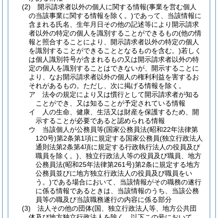
(2)
開示請求者以外の個人に関する情報
(事業を営む個人
の当該事業に関する情報を除く。)
であって、当該情報に
含まれる氏名、生年月日その他の記述等により開示請求
者以外の特定の個人を識別することができるもの
(他の情
報と照合することにより、開示請求者以外の特定の個人
を識別することができることとなるものを含む。)
若しく
は個人識別符号が含まれるもの又は開示請求者以外の特
定の個人を識別することはできないが、開示することに
より、なお開示請求者以外の個人の権利利益を害するお
それがあるもの。
ただし、次に掲げる情報を除く。
ア
法令の規定により又は慣行として開示請求者が知る
ことができ、又は知ることが予定されている情報
イ
人の生命、健康、生活又は財産を保護するため、開
示することが必要であると認められる情報
ウ
当該個人が公務員等
(国家公務員法
(昭和22年法律第
120号)
第2条第1項に規定する国家公務員
(独立行政法人
通則法第2条第4項に規定する行政執行法人の役員及び
職員を除く。)
、独立行政法人等の役員及び職員、地方
公務員法
(昭和25年法律第261号)
第2条に規定する地方
公務員並びに地方独立行政法人の役員及び職員をい
う。)
である場合において、当該情報がその職務の遂行
に係る情報であるときは、当該情報のうち、当該公務
員等の職及び当該職務遂行の内容に係る部分
(3)
法人その他の団体
(国、独立行政法人等、地方公共団
体及び地方独立行政法人を除く。以下この号において