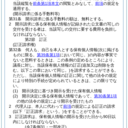
当該縦覧を
前条第1項本文
の閲覧とみなして、
前項
の規定を
適用する。
(開示請求に係る手数料等)
第31条
開示請求に係る手数料の額は、無料とする。
2
開示請求に係る保有個人情報が記録された公文書の写しの
交付を受ける者は、当該写しの交付に要する費用を負担し
なければならない。
第2節
訂正
(訂正請求権)
第32条
何人も、自己を本人とする保有個人情報
(次に掲げる
ものに限る。
第39条第1項
において同じ。)
の内容が事実で
ないと思料するときは、この条例の定めるところにより、
議長に対し、当該保有個人情報の訂正
(追加又は削除を含
む。以下この章において同じ。)
を請求することができる。
ただし、当該保有個人情報の訂正に関して他の法令の規定
により特別の手続が定められているときは、この限りでな
い。
(1)
開示決定に基づき開示を受けた保有個人情報
(2)
開示決定に係る保有個人情報であって、
第30条第1項
の他の法令の規定により開示を受けたもの
2
代理人は、本人に代わって
前項
の規定による訂正の請求
(以下「訂正請求」という。)
をすることができる。
3
訂正請求は、保有個人情報の開示を受けた日から90日以
内にしなければならない。
(令7条例31・一部改正)