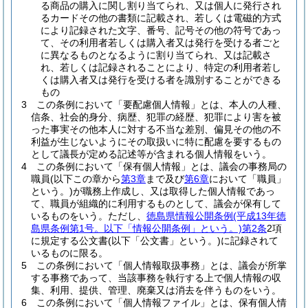
る商品の購入に関し割り当てられ、又は個人に発行され
るカードその他の書類に記載され、若しくは電磁的方式
により記録された文字、番号、記号その他の符号であっ
て、その利用者若しくは購入者又は発行を受ける者ごと
に異なるものとなるように割り当てられ、又は記載さ
れ、若しくは記録されることにより、特定の利用者若し
くは購入者又は発行を受ける者を識別することができる
もの
3
この条例において「要配慮個人情報」とは、本人の人種、
信条、社会的身分、病歴、犯罪の経歴、犯罪により害を被
った事実その他本人に対する不当な差別、偏見その他の不
利益が生じないようにその取扱いに特に配慮を要するもの
として議長が定める記述等が含まれる個人情報をいう。
4
この条例において「保有個人情報」とは、議会の事務局の
職員
(以下この章から
第3章
まで及び
第6章
において「職員」
という。)
が職務上作成し、又は取得した個人情報であっ
て、職員が組織的に利用するものとして、議会が保有して
いるものをいう。
ただし、
徳島県情報公開条例
(平成13年徳
島県条例第1号。以下「情報公開条例」という。)
第2条
2項
に規定する公文書
(以下「公文書」という。)
に記録されて
いるものに限る。
5
この条例において「個人情報取扱事務」とは、議会が所掌
する事務であって、当該事務を執行する上で個人情報の収
集、利用、提供、管理、廃棄又は消去を伴うものをいう。
6
この条例において「個人情報ファイル」とは、保有個人情