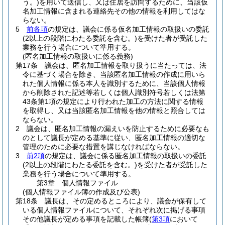
う。)
を用いて送信し、又は住居を訪問するために、当該仮
名加工情報に含まれる連絡先その他の情報を利用してはな
らない。
5
前各項
の規定は、議会に係る仮名加工情報の取扱いの委託
(2以上の段階にわたる委託を含む。)
を受けた者が受託した
業務を行う場合について準用する。
(匿名加工情報の取扱いに係る義務)
第17条
議会は、匿名加工情報を取り扱うに当たっては、法
令に基づく場合を除き、当該匿名加工情報の作成に用いら
れた個人情報に係る本人を識別するために、当該個人情報
から削除された記述等若しくは個人識別符号若しくは法第
43条第1項の規定により行われた加工の方法に関する情報
を取得し、又は当該匿名加工情報を他の情報と照合しては
ならない。
2
議会は、匿名加工情報の漏えいを防止するために必要なも
のとして議長が定める基準に従い、匿名加工情報の適切な
管理のために必要な措置を講じなければならない。
3
前2項
の規定は、議会に係る匿名加工情報の取扱いの委託
(2以上の段階にわたる委託を含む。)
を受けた者が受託した
業務を行う場合について準用する。
第3章
個人情報ファイル
(個人情報ファイル簿の作成及び公表)
第18条
議長は、その定めるところにより、議会が保有して
いる個人情報ファイルについて、それぞれ次に掲げる事項
その他議長が定める事項を記載した帳簿
(
第3項
において