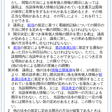
だし、閲覧の方法による保有個人情報の開示にあっては、
議長は、当該保有個人情報が記録されている文書又は図画
の保存に支障を生ずるおそれがあると認めるとき、その他
正当な理由があるときは、その写しにより、これを行うこ
とができる。
2
議長は、
前項
の規定に基づく電磁的記録についての開示の
方法に関する定めを一般の閲覧に供しなければならない。
3
開示決定に基づき保有個人情報の開示を受ける者は、議長
が定めるところにより、議長に対し、その求める開示の実
施の方法等を申し出なければならない。
4
前項
の規定による申出は、
第25条第1項
に規定する通知が
あった日から30日以内にしなければならない。
ただし、当
該期間内に当該申出をすることができないことにつき正当
な理由があるときは、この限りでない。
(他の法令による開示の実施との調整)
第30条
議長は、他の法令
(
情報公開条例
を除く。)
の規定に
より、開示請求者に対し開示請求に係る保有個人情報が
前
条第1項本文
に規定する方法と同一の方法で開示することと
されている場合
(開示の期間が定められている場合にあって
は、当該期間内に限る。)
には、
同項本文
の規定にかかわら
ず、当該保有個人情報については、当該同一の方法による
開示を行わない。
ただし、当該他の法令の規定に一定の場
合には開示をしない旨の定めがあるときは、この限りでな
い。
2
他の法令の規定に定める開示の方法が縦覧であるときは、