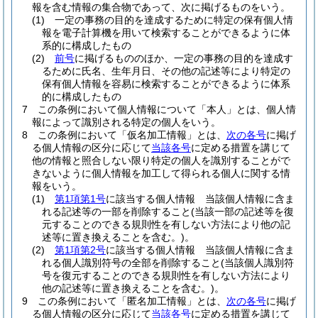
報を含む情報の集合物であって、次に掲げるものをいう。
(1)
一定の事務の目的を達成するために特定の保有個人情
報を電子計算機を用いて検索することができるように体
系的に構成したもの
(2)
前号
に掲げるもののほか、一定の事務の目的を達成す
るために氏名、生年月日、その他の記述等により特定の
保有個人情報を容易に検索することができるように体系
的に構成したもの
7
この条例において個人情報について「本人」とは、個人情
報によって識別される特定の個人をいう。
8
この条例において「仮名加工情報」とは、
次の各号
に掲げ
る個人情報の区分に応じて
当該各号
に定める措置を講じて
他の情報と照合しない限り特定の個人を識別することがで
きないように個人情報を加工して得られる個人に関する情
報をいう。
(1)
第1項第1号
に該当する個人情報 当該個人情報に含ま
れる記述等の一部を削除すること
(当該一部の記述等を復
元することのできる規則性を有しない方法により他の記
述等に置き換えることを含む。)
。
(2)
第1項第2号
に該当する個人情報 当該個人情報に含ま
れる個人識別符号の全部を削除すること
(当該個人識別符
号を復元することのできる規則性を有しない方法により
他の記述等に置き換えることを含む。)
。
9
この条例において「匿名加工情報」とは、
次の各号
に掲げ
る個人情報の区分に応じて
当該各号
に定める措置を講じて