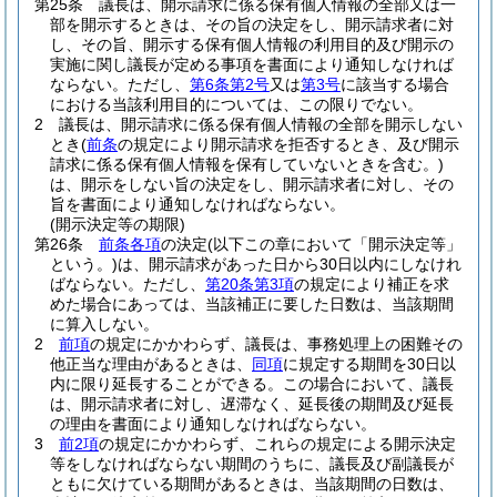
第25条
議長は、開示請求に係る保有個人情報の全部又は一
部を開示するときは、その旨の決定をし、開示請求者に対
し、その旨、開示する保有個人情報の利用目的及び開示の
実施に関し議長が定める事項を書面により通知しなければ
ならない。
ただし、
第6条第2号
又は
第3号
に該当する場合
における当該利用目的については、この限りでない。
2
議長は、開示請求に係る保有個人情報の全部を開示しない
とき
(
前条
の規定により開示請求を拒否するとき、及び開示
請求に係る保有個人情報を保有していないときを含む。)
は、開示をしない旨の決定をし、開示請求者に対し、その
旨を書面により通知しなければならない。
(開示決定等の期限)
第26条
前条各項
の決定
(以下この章において「開示決定等」
という。)
は、開示請求があった日から30日以内にしなけれ
ばならない。
ただし、
第20条第3項
の規定により補正を求
めた場合にあっては、当該補正に要した日数は、当該期間
に算入しない。
2
前項
の規定にかかわらず、議長は、事務処理上の困難その
他正当な理由があるときは、
同項
に規定する期間を30日以
内に限り延長することができる。
この場合において、議長
は、開示請求者に対し、遅滞なく、延長後の期間及び延長
の理由を書面により通知しなければならない。
3
前2項
の規定にかかわらず、これらの規定による開示決定
等をしなければならない期間のうちに、議長及び副議長が
ともに欠けている期間があるときは、当該期間の日数は、