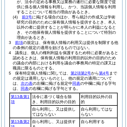
が、法令の定める事務又は業務の遂行に必要な限度で提
供に係る個人情報を利用し、かつ、当該個人情報を利用
することについて相当の理由があるとき。
(4)
前3号
に掲げる場合のほか、専ら統計の作成又は学術
研究の目的のために保有個人情報を提供するとき、本人
以外の者に提供することが明らかに本人の利益になると
き、その他保有個人情報を提供することについて特別の
理由があるとき。
3
前項
の規定は、保有個人情報の利用又は提供を制限する他
の条例の規定の適用を妨げるものではない。
4
議長は、個人の権利利益を保護するため特に必要があると
認めるときは、保有個人情報の利用目的以外の目的のため
の議会の内部における利用を議会の事務局の特定の課又は
職員に限るものとする。
5
保有特定個人情報に関しては、
第2項第2号
から
第4号
まで
の規定は適用しないものとし、他の規定の適用について
は、
次の表
の左欄に掲げる規定中
同表
の中欄に掲げる字句
は、
同表
の右欄に掲げる字句とする。
第13条第1
法令に基づく場合を除
利用目的以外の目
項
き、利用目的以外の目的
的
自ら利用し、又は提供し
自ら利用してはな
てはならない
らない
第13条第2
自ら利用し、又は提供す
自ら利用する
項
る