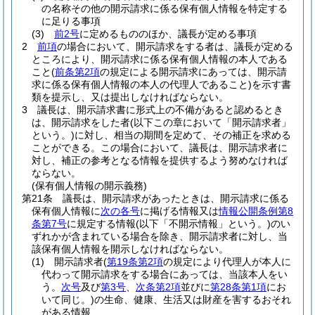
の名称その他の開示請求に係る保有個人情報を特定する
に足りる事項
(3)
前2号
に定めるもののほか、議長が定める事項
2
前項
の場合において、開示請求をする者は、議長が定める
ところにより、開示請求に係る保有個人情報の本人である
こと
(
前条第2項
の規定による開示請求にあっては、開示請
求に係る保有個人情報の本人の代理人であること)
を示す書
類を提示し、又は提出しなければならない。
3
議長は、開示請求書に形式上の不備があると認めるとき
は、開示請求をした者
(以下この章において「開示請求者」
という。)
に対し、相当の期間を定めて、その補正を求める
ことができる。
この場合において、議長は、開示請求者に
対し、補正の参考となる情報を提供するよう努めなければ
ならない。
(保有個人情報の開示義務)
第21条
議長は、開示請求があったときは、開示請求に係る
保有個人情報に
次の各号
に掲げる情報又は
情報公開条例第8
条第7号
に規定する情報
(以下「不開示情報」という。)
のい
ずれかが含まれている場合を除き、開示請求者に対し、当
該保有個人情報を開示しなければならない。
(1)
開示請求者
(
第19条第2項
の規定により代理人が本人に
代わって開示請求をする場合にあっては、当該本人をい
う。
次号
及び
第3号
、
次条第2項
並びに
第28条第1項
にお
いて同じ。)
の生命、健康、生活又は財産を害するおそれ
がある情報