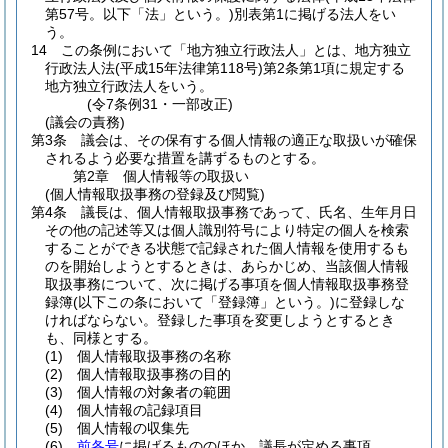
第57号。以下「法」という。)
別表第1に掲げる法人をい
う。
14
この条例において「地方独立行政法人」とは、地方独立
行政法人法
(平成15年法律第118号)
第2条第1項に規定する
地方独立行政法人をいう。
(令7条例31・一部改正)
(議会の責務)
第3条
議会は、その保有する個人情報の適正な取扱いが確保
されるよう必要な措置を講ずるものとする。
第2章
個人情報等の取扱い
(個人情報取扱事務の登録及び閲覧)
第4条
議長は、個人情報取扱事務であって、氏名、生年月日
その他の記述等又は個人識別符号により特定の個人を検索
することができる状態で記録された個人情報を使用するも
のを開始しようとするときは、あらかじめ、当該個人情報
取扱事務について、次に掲げる事項を個人情報取扱事務登
録簿
(以下この条において「登録簿」という。)
に登録しな
ければならない。
登録した事項を変更しようとするとき
も、同様とする。
(1)
個人情報取扱事務の名称
(2)
個人情報取扱事務の目的
(3)
個人情報の対象者の範囲
(4)
個人情報の記録項目
(5)
個人情報の収集先
(6)
前各号
に掲げるもののほか、議長が定める事項