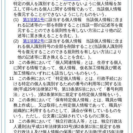
特定の個人を識別することができないように個人情報を加
工して得られる個人に関する情報であって、当該個人情報
を復元することができないようにしたものをいう。
(1)
第1項第1号
に該当する個人情報 当該個人情報に含ま
れる記述等の一部を削除すること
(当該一部の記述等を復
元することのできる規則性を有しない方法により他の記
述等に置き換えることを含む。)
。
(2)
第1項第2号
に該当する個人情報 当該個人情報に含ま
れる個人識別符号の全部を削除すること
(当該個人識別符
号を復元することのできる規則性を有しない方法により
他の記述等に置き換えることを含む。)
。
10
この条例において「個人関連情報」とは、生存する個人
に関する情報であって、個人情報、仮名加工情報及び匿名
加工情報のいずれにも該当しないものをいう。
11
この条例において「特定個人情報」とは、行政手続にお
ける特定の個人を識別するための番号の利用等に関する法
律
(平成25年法律第27号。第13条第5項において「番号利用
法」という。)
第2条第9項に規定する特定個人情報をいう。
12
この条例において「保有特定個人情報」とは、職員が職
務上作成し、又は取得した特定個人情報であって、職員が
組織的に利用するものとして、議会が保有しているものを
いう。
ただし、公文書に記録されているものに限る。
13
この条例において「独立行政法人等」とは、独立行政法
人通則法
(平成11年法律第103号)
第2条第1項に規定する独
立行政法人及び個人情報の保護に関する法律
(平成15年法律