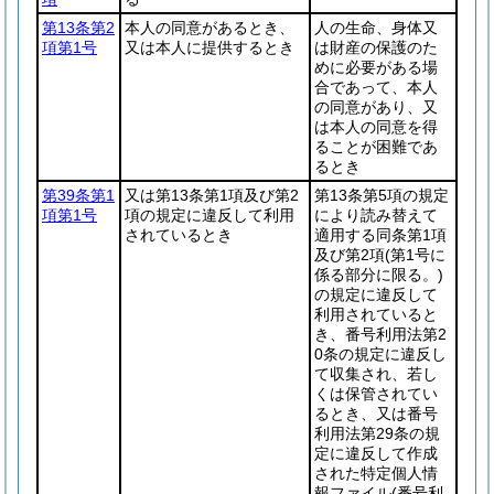
第13条第2
本人の同意があるとき、
人の生命、身体又
項第1号
又は本人に提供するとき
は財産の保護のた
めに必要がある場
合であって、本人
の同意があり、又
は本人の同意を得
ることが困難であ
るとき
第39条第1
又は第13条第1項及び第2
第13条第5項の規定
項第1号
項の規定に違反して利用
により読み替えて
されているとき
適用する同条第1項
及び第2項
(第1号に
係る部分に限る。)
の規定に違反して
利用されていると
き、番号利用法第2
0条の規定に違反し
て収集され、若し
くは保管されてい
るとき、又は番号
利用法第29条の規
定に違反して作成
された特定個人情
報ファイル
(番号利