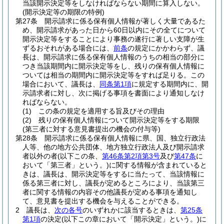
当該開示決定等をしなければならない期間に算入しない。
(開示決定等の期限の特例)
第27条
開示請求に係る保有個人情報が著しく大量であるた
め、開示請求があった日から60日以内にその全てについて
開示決定等をすることにより事務の遂行に著しい支障が生
ずるおそれがある場合には、
前条
の規定にかかわらず、議
長は、開示請求に係る保有個人情報のうちの相当の部分に
つき当該期間内に開示決定等をし、残りの保有個人情報に
ついては相当の期間内に開示決定等をすれば足りる。
この
場合において、議長は、
同条第1項
に規定する期間内に、開
示請求者に対し、次に掲げる事項を書面により通知しなけ
ればならない。
(1)
この条の規定を適用する旨及びその理由
(2)
残りの保有個人情報について開示決定等をする期限
(第三者に対する意見書提出の機会の付与等)
第28条
開示請求に係る保有個人情報に県、国、独立行政法
人等、他の地方公共団体、地方独立行政法人及び開示請求
者以外の者
(以下この条、
第46条第2項第3号
及び
第47条
に
おいて「第三者」という。)
に関する情報が含まれていると
きは、議長は、開示決定等をするに当たって、当該情報に
係る第三者に対し、議長が定めるところにより、当該第三
者に関する情報の内容その他議長が定める事項を通知し
て、意見書を提出する機会を与えることができる。
2
議長は、
次の各号
のいずれかに該当するときは、
第25条
第1項
の決定
(以下この章において「開示決定」という。)
に