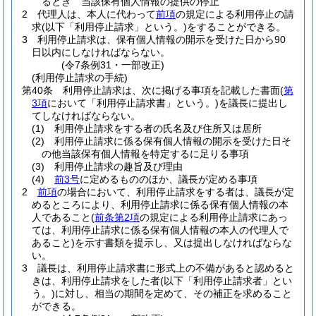
るとき 当該保有個人情報の提供の停止
2
代理人は、本人に代わって
前項
の規定による利用停止の請
求
(以下「利用停止請求」という。)
をすることができる。
3
利用停止請求は、保有個人情報の開示を受けた日から90
日以内にしなければならない。
(令7条例31・一部改正)
(利用停止請求の手続)
第40条
利用停止請求は、次に掲げる事項を記載した書面
(
第
3項
において「利用停止請求書」という。)
を議長に提出し
てしなければならない。
(1)
利用停止請求をする者の氏名及び住所又は居所
(2)
利用停止請求に係る保有個人情報の開示を受けた日そ
の他当該保有個人情報を特定するに足りる事項
(3)
利用停止請求の趣旨及び理由
(4)
前3号
に定めるもののほか、議長が定める事項
2
前項
の場合において、利用停止請求をする者は、議長が定
めるところにより、利用停止請求に係る保有個人情報の本
人であること
(
前条第2項
の規定による利用停止請求にあっ
ては、利用停止請求に係る保有個人情報の本人の代理人で
あること)
を示す書類を提示し、又は提出しなければならな
い。
3
議長は、利用停止請求書に形式上の不備があると認めると
きは、利用停止請求をした者
(以下「利用停止請求者」とい
う。)
に対し、相当の期間を定めて、その補正を求めること
ができる。