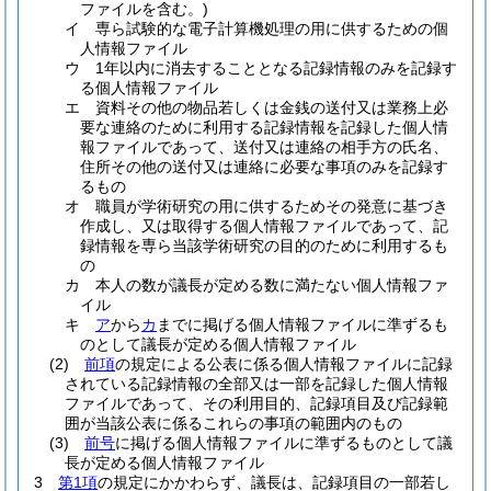
ファイルを含む。)
イ
専ら試験的な電子計算機処理の用に供するための個
人情報ファイル
ウ
1年以内に消去することとなる記録情報のみを記録す
る個人情報ファイル
エ
資料その他の物品若しくは金銭の送付又は業務上必
要な連絡のために利用する記録情報を記録した個人情
報ファイルであって、送付又は連絡の相手方の氏名、
住所その他の送付又は連絡に必要な事項のみを記録す
るもの
オ
職員が学術研究の用に供するためその発意に基づき
作成し、又は取得する個人情報ファイルであって、記
録情報を専ら当該学術研究の目的のために利用するも
の
カ
本人の数が議長が定める数に満たない個人情報ファ
イル
キ
ア
から
カ
までに掲げる個人情報ファイルに準ずるも
のとして議長が定める個人情報ファイル
(2)
前項
の規定による公表に係る個人情報ファイルに記録
されている記録情報の全部又は一部を記録した個人情報
ファイルであって、その利用目的、記録項目及び記録範
囲が当該公表に係るこれらの事項の範囲内のもの
(3)
前号
に掲げる個人情報ファイルに準ずるものとして議
長が定める個人情報ファイル
3
第1項
の規定にかかわらず、議長は、記録項目の一部若し