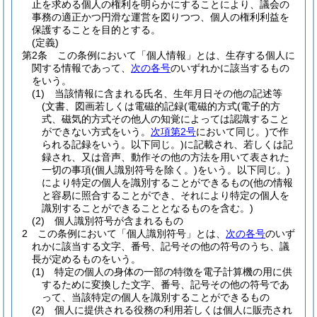
止を求める個人の権利を明らかにすることにより、議会の
事務の適正かつ円滑な運営を図りつつ、個人の権利利益を
保護することを目的とする。
(定義)
第2条
この条例において「個人情報」とは、生存する個人に
関する情報であって、
次の各号
のいずれかに該当するもの
をいう。
(1)
当該情報に含まれる氏名、生年月日その他の記述等
(文書、図画若しくは電磁的記録
(電磁的方式
(電子的方
式、磁気的方式その他人の知覚によっては認識すること
ができない方式をいう。
次項第2号
において同じ。)
で作
られる記録をいう。以下同じ。)
に記載され、若しくは記
録され、又は音声、動作その他の方法を用いて表された
一切の事項
(個人識別符号を除く。)
をいう。以下同じ。)
により特定の個人を識別することができるもの
(他の情報
と容易に照合することができ、それにより特定の個人を
識別することができることとなるものを含む。)
(2)
個人識別符号が含まれるもの
2
この条例において「個人識別符号」とは、
次の各号
のいず
れかに該当する文字、番号、記号その他の符号のうち、議
長が定めるものをいう。
(1)
特定の個人の身体の一部の特徴を電子計算機の用に供
するために変換した文字、番号、記号その他の符号であ
って、当該特定の個人を識別することができるもの
(2)
個人に提供される役務の利用若しくは個人に販売され