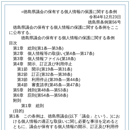
○徳島県議会の保有する個人情報の保護に関する条例
令和4年12月23日
徳島県条例第56号
徳島県議会の保有する個人情報の保護に関する条例をここ
に公布する。
徳島県議会の保有する個人情報の保護に関する条例
目次
第1章
総則
(第1条―第3条)
第2章
個人情報等の取扱い
(第4条―第17条)
第3章
個人情報ファイル
(第18条)
第4章
開示、訂正及び利用停止
第1節
開示
(第19条―第31条)
第2節
訂正
(第32条―第38条)
第3節
利用停止
(第39条―第44条)
第4節
審査請求
(第45条―第47条)
第5章
雑則
(第48条―第53条)
第6章
罰則
(第54条―第58条)
附則
第1章
総則
(目的)
第1条
この条例は、徳島県議会
(以下「議会」という。)
にお
ける個人情報の適正な取扱いに関し必要な事項を定めると
ともに、議会が保有する個人情報の開示、訂正及び利用停