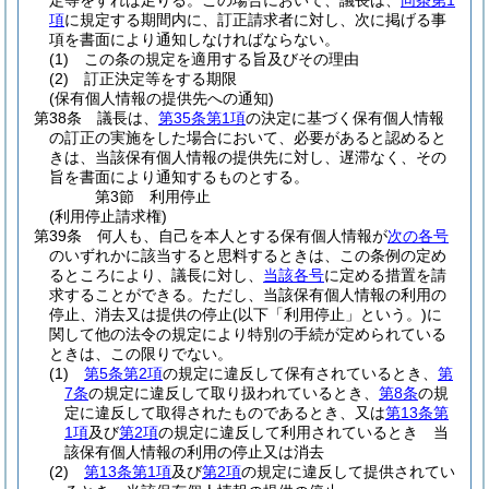
定等をすれば足りる。
この場合において、議長は、
同条第1
項
に規定する期間内に、訂正請求者に対し、次に掲げる事
項を書面により通知しなければならない。
(1)
この条の規定を適用する旨及びその理由
(2)
訂正決定等をする期限
(保有個人情報の提供先への通知)
第38条
議長は、
第35条第1項
の決定に基づく保有個人情報
の訂正の実施をした場合において、必要があると認めると
きは、当該保有個人情報の提供先に対し、遅滞なく、その
旨を書面により通知するものとする。
第3節
利用停止
(利用停止請求権)
第39条
何人も、自己を本人とする保有個人情報が
次の各号
のいずれかに該当すると思料するときは、この条例の定め
るところにより、議長に対し、
当該各号
に定める措置を請
求することができる。
ただし、当該保有個人情報の利用の
停止、消去又は提供の停止
(以下「利用停止」という。)
に
関して他の法令の規定により特別の手続が定められている
ときは、この限りでない。
(1)
第5条第2項
の規定に違反して保有されているとき、
第
7条
の規定に違反して取り扱われているとき、
第8条
の規
定に違反して取得されたものであるとき、又は
第13条第
1項
及び
第2項
の規定に違反して利用されているとき 当
該保有個人情報の利用の停止又は消去
(2)
第13条第1項
及び
第2項
の規定に違反して提供されてい