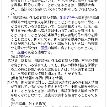
が含まれている場合において、不開示情報に該当する部分
を容易に区分して除くことができるときは、開示請求者に
対し、当該部分を除いた部分につき開示しなければならな
い。
2
開示請求に係る保有個人情報に
前条第2号
の情報
(開示請求
者以外の特定の個人を識別することができるものに限る。)
が含まれている場合において、当該情報のうち、氏名、生
年月日その他の開示請求者以外の特定の個人を識別するこ
とができることとなる記述等及び個人識別符号の部分を除
くことにより、開示しても、開示請求者以外の個人の権利
利益が害されるおそれがないと認められるときは、当該部
分を除いた部分は、
同号
の情報に含まれないものとみなし
て、
前項
の規定を適用する。
(裁量的開示)
第23条
議長は、開示請求に係る保有個人情報に不開示情報
が含まれている場合であっても、個人の権利利益を保護す
るため特に必要があると認めるときは、開示請求者に対
し、当該保有個人情報を開示することができる。
(保有個人情報の存否に関する情報)
第24条
開示請求に対し、当該開示請求に係る保有個人情報
が存在しているか否かを答えるだけで、不開示情報を開示
することとなるときは、議長は、当該保有個人情報の存否
を明らかにしないで、当該開示請求を拒否することができ
る。
(開示請求に対する措置)