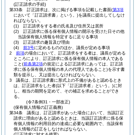
(訂正請求の手続)
第33条
訂正請求は、次に掲げる事項を記載した書面
(
第3項
において「訂正請求書」という。)
を議長に提出してしなけ
ればならない。
(1)
訂正請求をする者の氏名及び住所又は居所
(2)
訂正請求に係る保有個人情報の開示を受けた日その他
当該保有個人情報を特定するに足りる事項
(3)
訂正請求の趣旨及び理由
(4)
前3号
に定めるもののほか、議長が定める事項
2
前項
の場合において、訂正請求をする者は、議長が定める
ところにより、訂正請求に係る保有個人情報の本人である
こと
(
前条第2項
の規定による訂正請求にあっては、訂正請
求に係る保有個人情報の本人の代理人であること)
を示す書
類を提示し、又は提出しなければならない。
3
議長は、訂正請求書に形式上の不備があると認めるとき
は、訂正請求をした者
(以下「訂正請求者」という。)
に対
し、相当の期間を定めて、その補正を求めることができ
る。
(令7条例31・一部改正)
(保有個人情報の訂正義務)
第34条
議長は、訂正請求があった場合において、当該訂正
請求に理由があると認めるときは、当該訂正請求に係る保
有個人情報の利用目的の達成に必要な範囲内で、当該保有
個人情報の訂正をしなければならない。
(訂正請求に対する措置)