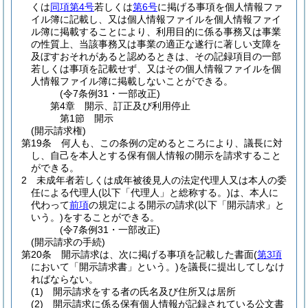
くは
同項第4号
若しくは
第6号
に掲げる事項を個人情報ファ
イル簿に記載し、又は個人情報ファイルを個人情報ファイ
ル簿に掲載することにより、利用目的に係る事務又は事業
の性質上、当該事務又は事業の適正な遂行に著しい支障を
及ぼすおそれがあると認めるときは、その記録項目の一部
若しくは事項を記載せず、又はその個人情報ファイルを個
人情報ファイル簿に掲載しないことができる。
(令7条例31・一部改正)
第4章
開示、訂正及び利用停止
第1節
開示
(開示請求権)
第19条
何人も、この条例の定めるところにより、議長に対
し、自己を本人とする保有個人情報の開示を請求すること
ができる。
2
未成年者若しくは成年被後見人の法定代理人又は本人の委
任による代理人
(以下「代理人」と総称する。)
は、本人に
代わって
前項
の規定による開示の請求
(以下「開示請求」と
いう。)
をすることができる。
(令7条例31・一部改正)
(開示請求の手続)
第20条
開示請求は、次に掲げる事項を記載した書面
(
第3項
において「開示請求書」という。)
を議長に提出してしなけ
ればならない。
(1)
開示請求をする者の氏名及び住所又は居所
(2)
開示請求に係る保有個人情報が記録されている公文書