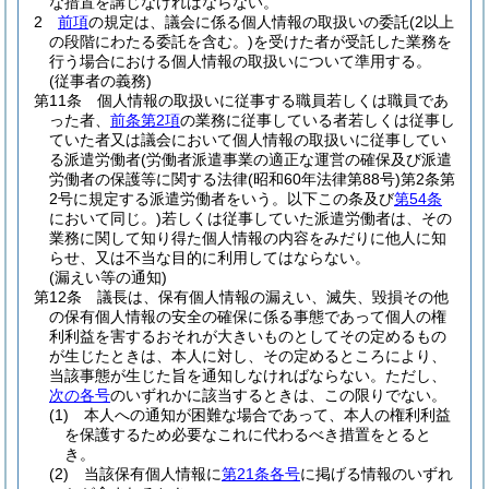
な措置を講じなければならない。
2
前項
の規定は、議会に係る個人情報の取扱いの委託
(2以上
の段階にわたる委託を含む。)
を受けた者が受託した業務を
行う場合における個人情報の取扱いについて準用する。
(従事者の義務)
第11条
個人情報の取扱いに従事する職員若しくは職員であ
った者、
前条第2項
の業務に従事している者若しくは従事し
ていた者又は議会において個人情報の取扱いに従事してい
る派遣労働者
(労働者派遣事業の適正な運営の確保及び派遣
労働者の保護等に関する法律
(昭和60年法律第88号)
第2条第
2号に規定する派遣労働者をいう。以下この条及び
第54条
において同じ。)
若しくは従事していた派遣労働者は、その
業務に関して知り得た個人情報の内容をみだりに他人に知
らせ、又は不当な目的に利用してはならない。
(漏えい等の通知)
第12条
議長は、保有個人情報の漏えい、滅失、毀損その他
の保有個人情報の安全の確保に係る事態であって個人の権
利利益を害するおそれが大きいものとしてその定めるもの
が生じたときは、本人に対し、その定めるところにより、
当該事態が生じた旨を通知しなければならない。
ただし、
次の各号
のいずれかに該当するときは、この限りでない。
(1)
本人への通知が困難な場合であって、本人の権利利益
を保護するため必要なこれに代わるべき措置をとると
き。
(2)
当該保有個人情報に
第21条各号
に掲げる情報のいずれ