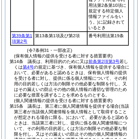
用法第2条第10項に
規定する特定個人
情報ファイルをい
う。)
に記録されて
いるとき
第39条第1
第13条第1項及び第2項
番号利用法第19条
項第2号
(令7条例31・一部改正)
(保有個人情報の提供を受ける者に対する措置要求)
第14条
議長は、利用目的のために又は
前条第2項第3号
若し
くは
第4号
の規定に基づき、保有個人情報を提供する場合に
おいて、必要があると認めるときは、保有個人情報の提供
を受ける者に対し、提供に係る個人情報について、その利
用の目的若しくは方法の制限その他必要な制限を付し、又
はその漏えいの防止その他の個人情報の適切な管理のため
に必要な措置を講ずることを求めるものとする。
(個人関連情報の提供を受ける者に対する措置要求)
第15条
議長は、第三者に個人関連情報を提供する場合
(当該
第三者が当該個人関連情報を個人情報として取得すること
が想定される場合に限る。)
において、必要があると認める
ときは、当該第三者に対し、提供に係る個人関連情報につ
いて、その利用の目的若しくは方法の制限その他必要な制
限を付し、又はその漏えいの防止その他の個人関連情報の