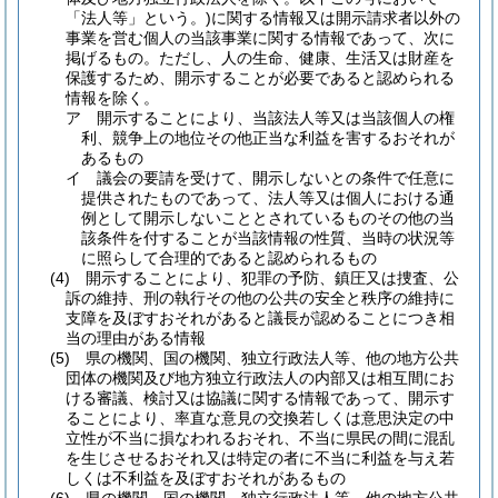
「法人等」という。)
に関する情報又は開示請求者以外の
事業を営む個人の当該事業に関する情報であって、次に
掲げるもの。
ただし、人の生命、健康、生活又は財産を
保護するため、開示することが必要であると認められる
情報を除く。
ア
開示することにより、当該法人等又は当該個人の権
利、競争上の地位その他正当な利益を害するおそれが
あるもの
イ
議会の要請を受けて、開示しないとの条件で任意に
提供されたものであって、法人等又は個人における通
例として開示しないこととされているものその他の当
該条件を付することが当該情報の性質、当時の状況等
に照らして合理的であると認められるもの
(4)
開示することにより、犯罪の予防、鎮圧又は捜査、公
訴の維持、刑の執行その他の公共の安全と秩序の維持に
支障を及ぼすおそれがあると議長が認めることにつき相
当の理由がある情報
(5)
県の機関、国の機関、独立行政法人等、他の地方公共
団体の機関及び地方独立行政法人の内部又は相互間にお
ける審議、検討又は協議に関する情報であって、開示す
ることにより、率直な意見の交換若しくは意思決定の中
立性が不当に損なわれるおそれ、不当に県民の間に混乱
を生じさせるおそれ又は特定の者に不当に利益を与え若
しくは不利益を及ぼすおそれがあるもの