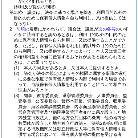
かが含まれるとき。
(利用及び提供の制限)
第13条
議会は、法令に基づく場合を除き、利用目的以外の
目的のために保有個人情報を自ら利用し、又は提供しては
ならない。
2
前項
の規定にかかわらず、議会は、議長が
次の各号
のいず
れかに該当すると認めるときは、利用目的以外の目的のた
めに保有個人情報を自ら利用し、又は提供することができ
る。
ただし、保有個人情報を利用目的以外の目的のために
自ら利用し、又は提供することによって、本人又は第三者
の権利利益を不当に侵害するおそれがあると認められると
きは、この限りでない。
(1)
本人の同意があるとき、又は本人に提供するとき。
(2)
議会が法令の規定によりその権限に属する事務の遂行
に必要な限度で保有個人情報を内部で利用する場合であ
って、当該保有個人情報を利用することについて相当の
理由があるとき。
(3)
知事、教育委員会、選挙管理委員会、人事委員会、監
査委員、公安委員会、警察本部長、労働委員会、収用委
員会、海区漁業調整委員会、内水面漁場管理委員会、公
営企業管理者及び病院事業管理者並びに県が設立した地
方独立行政法人、他の地方公共団体の機関、他の地方公
共団体が設立した地方独立行政法人、法第2条第8項に規
定する行政機関又は独立行政法人等に保有個人情報を提
供する場合において、保有個人情報の提供を受ける者