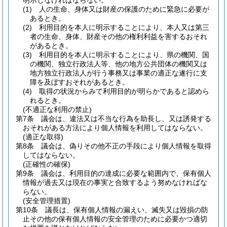
明示しなければならない。
(1)
人の生命、身体又は財産の保護のために緊急に必要が
あるとき。
(2)
利用目的を本人に明示することにより、本人又は第三
者の生命、身体、財産その他の権利利益を害するおそれ
があるとき。
(3)
利用目的を本人に明示することにより、県の機関、国
の機関、独立行政法人等、他の地方公共団体の機関又は
地方独立行政法人が行う事務又は事業の適正な遂行に支
障を及ぼすおそれがあるとき。
(4)
取得の状況からみて利用目的が明らかであると認めら
れるとき。
(不適正な利用の禁止)
第7条
議会は、違法又は不当な行為を助長し、又は誘発する
おそれがある方法により個人情報を利用してはならない。
(適正な取得)
第8条
議会は、偽りその他不正の手段により個人情報を取得
してはならない。
(正確性の確保)
第9条
議会は、利用目的の達成に必要な範囲内で、保有個人
情報が過去又は現在の事実と合致するよう努めなければな
らない。
(安全管理措置)
第10条
議長は、保有個人情報の漏えい、滅失又は毀損の防
止その他の保有個人情報の安全管理のために必要かつ適切