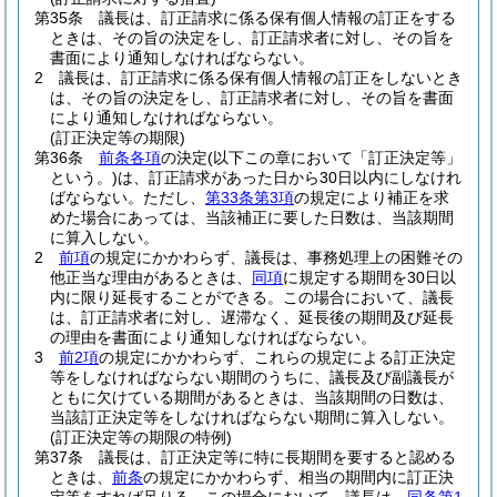
第35条
議長は、訂正請求に係る保有個人情報の訂正をする
ときは、その旨の決定をし、訂正請求者に対し、その旨を
書面により通知しなければならない。
2
議長は、訂正請求に係る保有個人情報の訂正をしないとき
は、その旨の決定をし、訂正請求者に対し、その旨を書面
により通知しなければならない。
(訂正決定等の期限)
第36条
前条各項
の決定
(以下この章において「訂正決定等」
という。)
は、訂正請求があった日から30日以内にしなけれ
ばならない。
ただし、
第33条第3項
の規定により補正を求
めた場合にあっては、当該補正に要した日数は、当該期間
に算入しない。
2
前項
の規定にかかわらず、議長は、事務処理上の困難その
他正当な理由があるときは、
同項
に規定する期間を30日以
内に限り延長することができる。
この場合において、議長
は、訂正請求者に対し、遅滞なく、延長後の期間及び延長
の理由を書面により通知しなければならない。
3
前2項
の規定にかかわらず、これらの規定による訂正決定
等をしなければならない期間のうちに、議長及び副議長が
ともに欠けている期間があるときは、当該期間の日数は、
当該訂正決定等をしなければならない期間に算入しない。
(訂正決定等の期限の特例)
第37条
議長は、訂正決定等に特に長期間を要すると認める
ときは、
前条
の規定にかかわらず、相当の期間内に訂正決