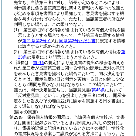
先立ち、当該第三者に対し、議長が定めるところにより、
開示請求に係る当該第三者に関する情報の内容その他議長
が定める事項を書面により通知して、意見書を提出する機
会を与えなければならない。
ただし、当該第三者の所在が
判明しない場合は、この限りでない。
(1)
第三者に関する情報が含まれている保有個人情報を開
示しようとする場合であって、当該第三者に関する情報
が
第21条第2号イ
又は
同条第3号ただし書
に規定する情報
に該当すると認められるとき。
(2)
第三者に関する情報が含まれている保有個人情報を
第
23条
の規定により開示しようとするとき。
3
議長は、
前2項
の規定により意見書の提出の機会を与えら
れた第三者が当該第三者に関する情報の開示に反対の意思
を表示した意見書を提出した場合において、開示決定をす
るときは、開示決定の日と開示を実施する日との間に少な
くとも2週間を置かなければならない。
この場合において、
議長は、開示決定後直ちに、当該意見書
(
第46条
において
「反対意見書」という。)
を提出した第三者に対し、開示決
定をした旨及びその理由並びに開示を実施する日を書面に
より通知しなければならない。
(開示の実施)
第29条
保有個人情報の開示は、当該保有個人情報が、文書
又は図画に記録されているときは閲覧又は写しの交付によ
り、電磁的記録に記録されているときはその種別、情報化
の進展状況等を勘案して議長が定める方法により行う。
た