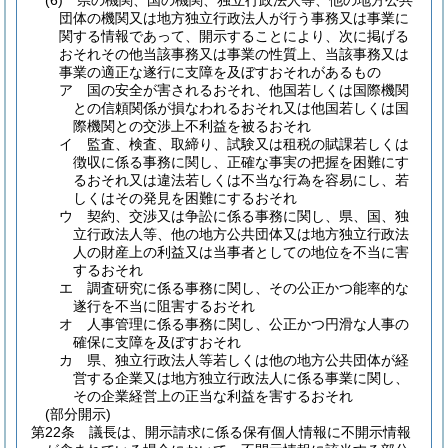
(6)
県の機関、国の機関、独立行政法人等、他の地方公共
団体の機関又は地方独立行政法人が行う事務又は事業に
関する情報であって、開示することにより、次に掲げる
おそれその他当該事務又は事業の性質上、当該事務又は
事業の適正な遂行に支障を及ぼすおそれがあるもの
ア
国の安全が害されるおそれ、他国若しくは国際機関
との信頼関係が損なわれるおそれ又は他国若しくは国
際機関との交渉上不利益を被るおそれ
イ
監査、検査、取締り、試験又は租税の賦課若しくは
徴収に係る事務に関し、正確な事実の把握を困難にす
るおそれ又は違法若しくは不当な行為を容易にし、若
しくはその発見を困難にするおそれ
ウ
契約、交渉又は争訟に係る事務に関し、県、国、独
立行政法人等、他の地方公共団体又は地方独立行政法
人の財産上の利益又は当事者としての地位を不当に害
するおそれ
エ
調査研究に係る事務に関し、その公正かつ能率的な
遂行を不当に阻害するおそれ
オ
人事管理に係る事務に関し、公正かつ円滑な人事の
確保に支障を及ぼすおそれ
カ
県、独立行政法人等若しくは他の地方公共団体が経
営する企業又は地方独立行政法人に係る事業に関し、
その企業経営上の正当な利益を害するおそれ
(部分開示)
第22条
議長は、開示請求に係る保有個人情報に不開示情報