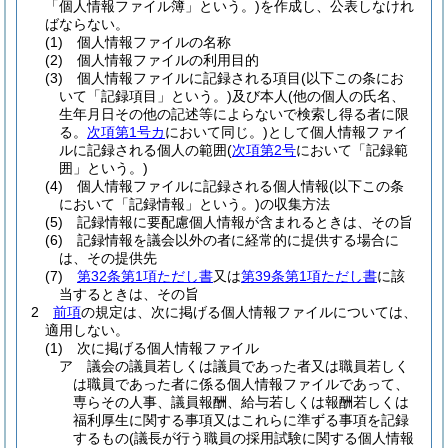
「個人情報ファイル簿」という。)
を作成し、公表しなけれ
ばならない。
(1)
個人情報ファイルの名称
(2)
個人情報ファイルの利用目的
(3)
個人情報ファイルに記録される項目
(以下この条にお
いて「記録項目」という。)
及び本人
(他の個人の氏名、
生年月日その他の記述等によらないで検索し得る者に限
る。
次項第1号カ
において同じ。)
として個人情報ファイ
ルに記録される個人の範囲
(
次項第2号
において「記録範
囲」という。)
(4)
個人情報ファイルに記録される個人情報
(以下この条
において「記録情報」という。)
の収集方法
(5)
記録情報に要配慮個人情報が含まれるときは、その旨
(6)
記録情報を議会以外の者に経常的に提供する場合に
は、その提供先
(7)
第32条第1項ただし書
又は
第39条第1項ただし書
に該
当するときは、その旨
2
前項
の規定は、次に掲げる個人情報ファイルについては、
適用しない。
(1)
次に掲げる個人情報ファイル
ア
議会の議員若しくは議員であった者又は職員若しく
は職員であった者に係る個人情報ファイルであって、
専らその人事、議員報酬、給与若しくは報酬若しくは
福利厚生に関する事項又はこれらに準ずる事項を記録
するもの
(議長が行う職員の採用試験に関する個人情報