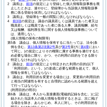
2
議長は、
前項
の規定により登録した個人情報取扱事務を廃
止したときは、速やかに、登録簿から当該個人情報取扱事
務に係る登録を抹消しなければならない。
3
議長は、登録簿を一般の閲覧に供しなければならない。
4
前3項
の規定は、議会の議員若しくは議員であった者又は
職員若しくは職員であった者に係る人事、議員報酬、給与
又は報酬、福利厚生等に関する個人情報取扱事務について
は、適用しない。
(個人情報の保有の制限等)
第5条
議会は、個人情報を保有するに当たっては、法令
(条
例を含む。
第13条第2項第2号
及び
第3号
並びに
第4章
におい
て同じ。)
の規定によりその権限に属する事務を遂行するた
め必要な場合に限り、かつ、その利用の目的をできる限り
特定しなければならない。
2
議会は、
前項
の規定により特定された利用の目的
(以下
「利用目的」という。)
の達成に必要な範囲を超えて、個人
情報を保有してはならない。
3
議会は、利用目的を変更する場合には、変更前の利用目的
と相当の関連性を有すると合理的に認められる範囲を超え
て行ってはならない。
(利用目的の明示)
第6条
議会は、本人から直接書面
(電磁的記録を含む。)
に記
録された当該本人の個人情報を取得するときは、次に掲げ
る場合を除き、あらかじめ、本人に対し、その利用目的を