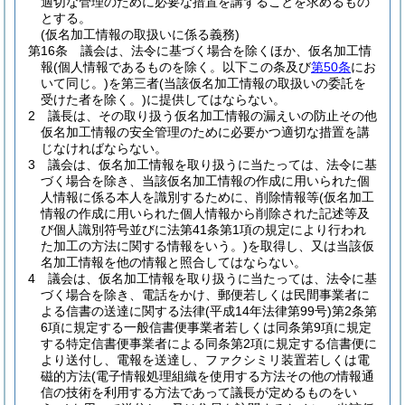
適切な管理のために必要な措置を講ずることを求めるもの
とする。
(仮名加工情報の取扱いに係る義務)
第16条
議会は、法令に基づく場合を除くほか、仮名加工情
報
(個人情報であるものを除く。以下この条及び
第50条
にお
いて同じ。)
を第三者
(当該仮名加工情報の取扱いの委託を
受けた者を除く。)
に提供してはならない。
2
議長は、その取り扱う仮名加工情報の漏えいの防止その他
仮名加工情報の安全管理のために必要かつ適切な措置を講
じなければならない。
3
議会は、仮名加工情報を取り扱うに当たっては、法令に基
づく場合を除き、当該仮名加工情報の作成に用いられた個
人情報に係る本人を識別するために、削除情報等
(仮名加工
情報の作成に用いられた個人情報から削除された記述等及
び個人識別符号並びに法第41条第1項の規定により行われ
た加工の方法に関する情報をいう。)
を取得し、又は当該仮
名加工情報を他の情報と照合してはならない。
4
議会は、仮名加工情報を取り扱うに当たっては、法令に基
づく場合を除き、電話をかけ、郵便若しくは民間事業者に
よる信書の送達に関する法律
(平成14年法律第99号)
第2条第
6項に規定する一般信書便事業者若しくは同条第9項に規定
する特定信書便事業者による同条第2項に規定する信書便に
より送付し、電報を送達し、ファクシミリ装置若しくは電
磁的方法
(電子情報処理組織を使用する方法その他の情報通
信の技術を利用する方法であって議長が定めるものをい