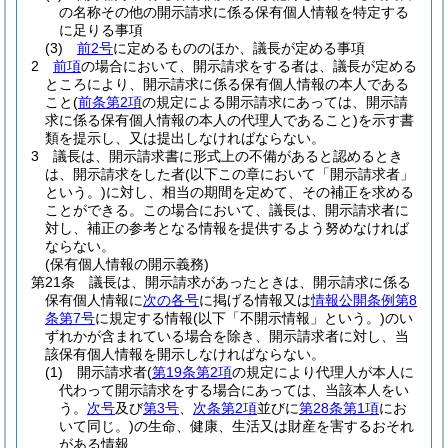
の名称その他の開示請求に係る保有個人情報を特定する
に足りる事項
(3)
前2号
に定めるもののほか、議長が定める事項
2
前項
の場合において、開示請求をする者は、議長が定める
ところにより、開示請求に係る保有個人情報の本人である
こと
(
前条第2項
の規定による開示請求にあっては、開示請
求に係る保有個人情報の本人の代理人であること)
を示す書
類を提示し、又は提出しなければならない。
3
議長は、開示請求書に形式上の不備があると認めるとき
は、開示請求をした者
(以下この章において「開示請求者」
という。)
に対し、相当の期間を定めて、その補正を求める
ことができる。
この場合において、議長は、開示請求者に
対し、補正の参考となる情報を提供するよう努めなければ
ならない。
(保有個人情報の開示義務)
第21条
議長は、開示請求があったときは、開示請求に係る
保有個人情報に
次の各号
に掲げる情報又は
情報公開条例第8
条第7号
に規定する情報
(以下「不開示情報」という。)
のい
ずれかが含まれている場合を除き、開示請求者に対し、当
該保有個人情報を開示しなければならない。
(1)
開示請求者
(
第19条第2項
の規定により代理人が本人に
代わって開示請求をする場合にあっては、当該本人をい
う。
次号
及び
第3号
、
次条第2項
並びに
第28条第1項
にお
いて同じ。)
の生命、健康、生活又は財産を害するおそれ
がある情報