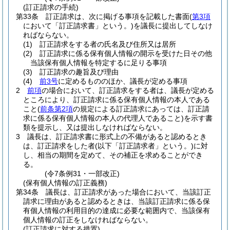
(訂正請求の手続)
第33条
訂正請求は、次に掲げる事項を記載した書面
(
第3項
において「訂正請求書」という。)
を議長に提出してしなけ
ればならない。
(1)
訂正請求をする者の氏名及び住所又は居所
(2)
訂正請求に係る保有個人情報の開示を受けた日その他
当該保有個人情報を特定するに足りる事項
(3)
訂正請求の趣旨及び理由
(4)
前3号
に定めるもののほか、議長が定める事項
2
前項
の場合において、訂正請求をする者は、議長が定める
ところにより、訂正請求に係る保有個人情報の本人である
こと
(
前条第2項
の規定による訂正請求にあっては、訂正請
求に係る保有個人情報の本人の代理人であること)
を示す書
類を提示し、又は提出しなければならない。
3
議長は、訂正請求書に形式上の不備があると認めるとき
は、訂正請求をした者
(以下「訂正請求者」という。)
に対
し、相当の期間を定めて、その補正を求めることができ
る。
(令7条例31・一部改正)
(保有個人情報の訂正義務)
第34条
議長は、訂正請求があった場合において、当該訂正
請求に理由があると認めるときは、当該訂正請求に係る保
有個人情報の利用目的の達成に必要な範囲内で、当該保有
個人情報の訂正をしなければならない。
(訂正請求に対する措置)