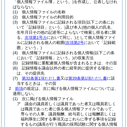
「個人情報ファイル簿」という。)
を作成し、公表しなけれ
ばならない。
(1)
個人情報ファイルの名称
(2)
個人情報ファイルの利用目的
(3)
個人情報ファイルに記録される項目
(以下この条にお
いて「記録項目」という。)
及び本人
(他の個人の氏名、
生年月日その他の記述等によらないで検索し得る者に限
る。
次項第1号カ
において同じ。)
として個人情報ファイ
ルに記録される個人の範囲
(
次項第2号
において「記録範
囲」という。)
(4)
個人情報ファイルに記録される個人情報
(以下この条
において「記録情報」という。)
の収集方法
(5)
記録情報に要配慮個人情報が含まれるときは、その旨
(6)
記録情報を議会以外の者に経常的に提供する場合に
は、その提供先
(7)
第32条第1項ただし書
又は
第39条第1項ただし書
に該
当するときは、その旨
2
前項
の規定は、次に掲げる個人情報ファイルについては、
適用しない。
(1)
次に掲げる個人情報ファイル
ア
議会の議員若しくは議員であった者又は職員若しく
は職員であった者に係る個人情報ファイルであって、
専らその人事、議員報酬、給与若しくは報酬若しくは
福利厚生に関する事項又はこれらに準ずる事項を記録
するもの
(議長が行う職員の採用試験に関する個人情報