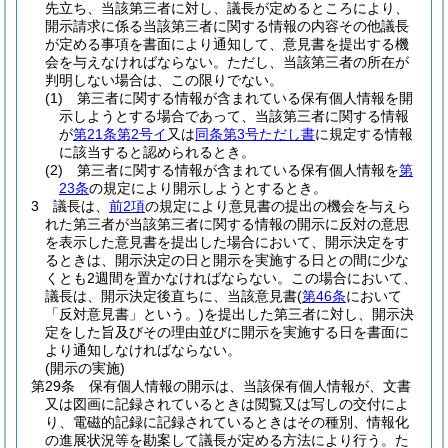
先立ち、当該第三者に対し、議長が定めるところにより、
開示請求に係る当該第三者に関する情報の内容その他議長
が定める事項を書面により通知して、意見書を提出する機
会を与えなければならない。
ただし、当該第三者の所在が
判明しない場合は、この限りでない。
(1)
第三者に関する情報が含まれている保有個人情報を開
示しようとする場合であって、当該第三者に関する情報
が
第21条第2号イ
又は
同条第3号ただし書
に規定する情報
に該当すると認められるとき。
(2)
第三者に関する情報が含まれている保有個人情報を
第
23条
の規定により開示しようとするとき。
3
議長は、
前2項
の規定により意見書の提出の機会を与えら
れた第三者が当該第三者に関する情報の開示に反対の意思
を表示した意見書を提出した場合において、開示決定をす
るときは、開示決定の日と開示を実施する日との間に少な
くとも2週間を置かなければならない。
この場合において、
議長は、開示決定後直ちに、当該意見書
(
第46条
において
「反対意見書」という。)
を提出した第三者に対し、開示決
定をした旨及びその理由並びに開示を実施する日を書面に
より通知しなければならない。
(開示の実施)
第29条
保有個人情報の開示は、当該保有個人情報が、文書
又は図画に記録されているときは閲覧又は写しの交付によ
り、電磁的記録に記録されているときはその種別、情報化
の進展状況等を勘案して議長が定める方法により行う。
た