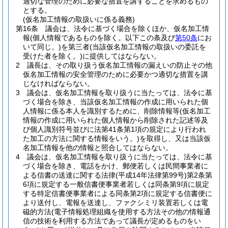
適切な管理のために必要な措置を講ずることを求めるもの
とする。
(仮名加工情報の取扱いに係る義務)
第16条
議会は、法令に基づく場合を除くほか、仮名加工情
報
(個人情報であるものを除く。以下この条及び
第50条
にお
いて同じ。)
を第三者
(当該仮名加工情報の取扱いの委託を
受けた者を除く。)
に提供してはならない。
2
議長は、その取り扱う仮名加工情報の漏えいの防止その他
仮名加工情報の安全管理のために必要かつ適切な措置を講
じなければならない。
3
議会は、仮名加工情報を取り扱うに当たっては、法令に基
づく場合を除き、当該仮名加工情報の作成に用いられた個
人情報に係る本人を識別するために、削除情報等
(仮名加工
情報の作成に用いられた個人情報から削除された記述等及
び個人識別符号並びに法第41条第1項の規定により行われ
た加工の方法に関する情報をいう。)
を取得し、又は当該仮
名加工情報を他の情報と照合してはならない。
4
議会は、仮名加工情報を取り扱うに当たっては、法令に基
づく場合を除き、電話をかけ、郵便若しくは民間事業者に
よる信書の送達に関する法律
(平成14年法律第99号)
第2条第
6項に規定する一般信書便事業者若しくは同条第9項に規定
する特定信書便事業者による同条第2項に規定する信書便に
より送付し、電報を送達し、ファクシミリ装置若しくは電
磁的方法
(電子情報処理組織を使用する方法その他の情報通
信の技術を利用する方法であって議長が定めるものをい