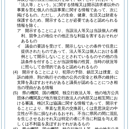
「法人等」という。)
に関する情報又は開示請求者以外の
事業を営む個人の当該事業に関する情報であって、次に
掲げるもの。
ただし、人の生命、健康、生活又は財産を
保護するため、開示することが必要であると認められる
情報を除く。
ア
開示することにより、当該法人等又は当該個人の権
利、競争上の地位その他正当な利益を害するおそれが
あるもの
イ
議会の要請を受けて、開示しないとの条件で任意に
提供されたものであって、法人等又は個人における通
例として開示しないこととされているものその他の当
該条件を付することが当該情報の性質、当時の状況等
に照らして合理的であると認められるもの
(4)
開示することにより、犯罪の予防、鎮圧又は捜査、公
訴の維持、刑の執行その他の公共の安全と秩序の維持に
支障を及ぼすおそれがあると議長が認めることにつき相
当の理由がある情報
(5)
県の機関、国の機関、独立行政法人等、他の地方公共
団体の機関及び地方独立行政法人の内部又は相互間にお
ける審議、検討又は協議に関する情報であって、開示す
ることにより、率直な意見の交換若しくは意思決定の中
立性が不当に損なわれるおそれ、不当に県民の間に混乱
を生じさせるおそれ又は特定の者に不当に利益を与え若
しくは不利益を及ぼすおそれがあるもの