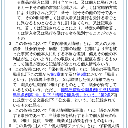
る商品の購入に関し割り当てられ、又は個人に発行され
るカードその他の書類に記載され、若しくは電磁的方式
により記録された文字、番号、記号その他の符号であっ
て、その利用者若しくは購入者又は発行を受ける者ごと
に異なるものとなるように割り当てられ、又は記載さ
れ、若しくは記録されることにより、特定の利用者若し
くは購入者又は発行を受ける者を識別することができる
もの
3
この条例において「要配慮個人情報」とは、本人の人種、
信条、社会的身分、病歴、犯罪の経歴、犯罪により害を被
った事実その他本人に対する不当な差別、偏見その他の不
利益が生じないようにその取扱いに特に配慮を要するもの
として議長が定める記述等が含まれる個人情報をいう。
4
この条例において「保有個人情報」とは、議会の事務局の
職員
(以下この章から
第3章
まで及び
第6章
において「職員」
という。)
が職務上作成し、又は取得した個人情報であっ
て、職員が組織的に利用するものとして、議会が保有して
いるものをいう。
ただし、
徳島県情報公開条例
(平成13年徳
島県条例第1号。以下「情報公開条例」という。)
第2条
2項
に規定する公文書
(以下「公文書」という。)
に記録されて
いるものに限る。
5
この条例において「個人情報取扱事務」とは、議会が所掌
する事務であって、当該事務を執行する上で個人情報の収
集、利用、提供、管理、廃棄又は消去を伴うものをいう。
6
この条例において「個人情報ファイル」とは、保有個人情