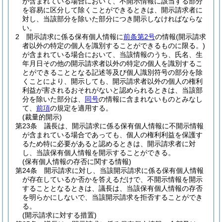
が含まれている場合において、不開示情報に該当する部分
を容易に区分して除くことができるときは、開示請求者に
対し、当該部分を除いた部分につき開示しなければならな
い。
2
開示請求に係る保有個人情報に
前条第2号
の情報
(開示請求
者以外の特定の個人を識別することができるものに限る。)
が含まれている場合において、当該情報のうち、氏名、生
年月日その他の開示請求者以外の特定の個人を識別するこ
とができることとなる記述等及び個人識別符号の部分を除
くことにより、開示しても、開示請求者以外の個人の権利
利益が害されるおそれがないと認められるときは、当該部
分を除いた部分は、
同号
の情報に含まれないものとみなし
て、
前項
の規定を適用する。
(裁量的開示)
第23条
議長は、開示請求に係る保有個人情報に不開示情報
が含まれている場合であっても、個人の権利利益を保護す
るため特に必要があると認めるときは、開示請求者に対
し、当該保有個人情報を開示することができる。
(保有個人情報の存否に関する情報)
第24条
開示請求に対し、当該開示請求に係る保有個人情報
が存在しているか否かを答えるだけで、不開示情報を開示
することとなるときは、議長は、当該保有個人情報の存否
を明らかにしないで、当該開示請求を拒否することができ
る。
(開示請求に対する措置)