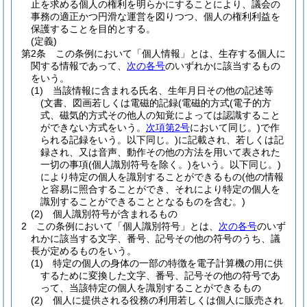
止を求める個人の権利を明らかにすることにより、議会の
事務の適正かつ円滑な運営を図りつつ、個人の権利利益を
保護することを目的とする。
(定義)
第2条
この条例において「個人情報」とは、生存する個人に
関する情報であって、
次の各号
のいずれかに該当するもの
をいう。
(1)
当該情報に含まれる氏名、生年月日その他の記述等
(文書、図画若しくは電磁的記録
(電磁的方式
(電子的方
式、磁気的方式その他人の知覚によっては認識すること
ができない方式をいう。
次項第2号
において同じ。)
で作
られる記録をいう。以下同じ。)
に記載され、若しくは記
録され、又は音声、動作その他の方法を用いて表された
一切の事項
(個人識別符号を除く。)
をいう。以下同じ。)
により特定の個人を識別することができるもの
(他の情報
と容易に照合することができ、それにより特定の個人を
識別することができることとなるものを含む。)
(2)
個人識別符号が含まれるもの
2
この条例において「個人識別符号」とは、
次の各号
のいず
れかに該当する文字、番号、記号その他の符号のうち、議
長が定めるものをいう。
(1)
特定の個人の身体の一部の特徴を電子計算機の用に供
するために変換した文字、番号、記号その他の符号であ
って、当該特定の個人を識別することができるもの
(2)
個人に提供される役務の利用若しくは個人に販売され