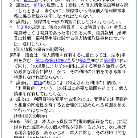
2
議長は、
前項
の規定により登録した個人情報取扱事務を廃
止したときは、速やかに、登録簿から当該個人情報取扱事
務に係る登録を抹消しなければならない。
3
議長は、登録簿を一般の閲覧に供しなければならない。
4
前3項
の規定は、議会の議員若しくは議員であった者又は
職員若しくは職員であった者に係る人事、議員報酬、給与
又は報酬、福利厚生等に関する個人情報取扱事務について
は、適用しない。
(個人情報の保有の制限等)
第5条
議会は、個人情報を保有するに当たっては、法令
(条
例を含む。
第13条第2項第2号
及び
第3号
並びに
第4章
におい
て同じ。)
の規定によりその権限に属する事務を遂行するた
め必要な場合に限り、かつ、その利用の目的をできる限り
特定しなければならない。
2
議会は、
前項
の規定により特定された利用の目的
(以下
「利用目的」という。)
の達成に必要な範囲を超えて、個人
情報を保有してはならない。
3
議会は、利用目的を変更する場合には、変更前の利用目的
と相当の関連性を有すると合理的に認められる範囲を超え
て行ってはならない。
(利用目的の明示)
第6条
議会は、本人から直接書面
(電磁的記録を含む。)
に記
録された当該本人の個人情報を取得するときは、次に掲げ
る場合を除き、あらかじめ、本人に対し、その利用目的を