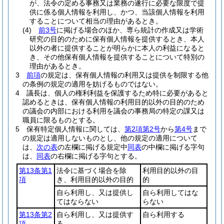
が、法令の定める事務又は業務の遂行に必要な限度で提
供に係る個人情報を利用し、かつ、当該個人情報を利用
することについて相当の理由があるとき。
(4)
前3号
に掲げる場合のほか、専ら統計の作成又は学術
研究の目的のために保有個人情報を提供するとき、本人
以外の者に提供することが明らかに本人の利益になると
き、その他保有個人情報を提供することについて特別の
理由があるとき。
3
前項
の規定は、保有個人情報の利用又は提供を制限する他
の条例の規定の適用を妨げるものではない。
4
議長は、個人の権利利益を保護するため特に必要があると
認めるときは、保有個人情報の利用目的以外の目的のため
の議会の内部における利用を議会の事務局の特定の課又は
職員に限るものとする。
5
保有特定個人情報に関しては、
第2項第2号
から
第4号
まで
の規定は適用しないものとし、他の規定の適用について
は、
次の表
の左欄に掲げる規定中
同表
の中欄に掲げる字句
は、
同表
の右欄に掲げる字句とする。
第13条第1
法令に基づく場合を除
利用目的以外の目
項
き、利用目的以外の目的
的
自ら利用し、又は提供し
自ら利用してはな
てはならない
らない
第13条第2
自ら利用し、又は提供す
自ら利用する
項
る