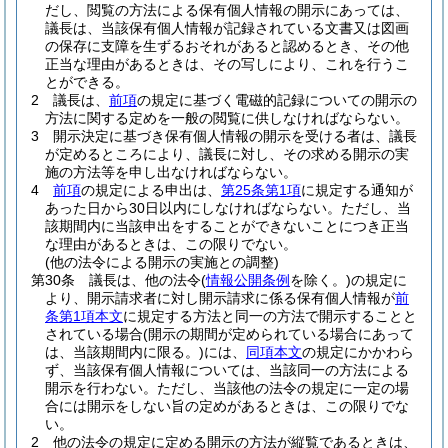
だし、閲覧の方法による保有個人情報の開示にあっては、
議長は、当該保有個人情報が記録されている文書又は図画
の保存に支障を生ずるおそれがあると認めるとき、その他
正当な理由があるときは、その写しにより、これを行うこ
とができる。
2
議長は、
前項
の規定に基づく電磁的記録についての開示の
方法に関する定めを一般の閲覧に供しなければならない。
3
開示決定に基づき保有個人情報の開示を受ける者は、議長
が定めるところにより、議長に対し、その求める開示の実
施の方法等を申し出なければならない。
4
前項
の規定による申出は、
第25条第1項
に規定する通知が
あった日から30日以内にしなければならない。
ただし、当
該期間内に当該申出をすることができないことにつき正当
な理由があるときは、この限りでない。
(他の法令による開示の実施との調整)
第30条
議長は、他の法令
(
情報公開条例
を除く。)
の規定に
より、開示請求者に対し開示請求に係る保有個人情報が
前
条第1項本文
に規定する方法と同一の方法で開示することと
されている場合
(開示の期間が定められている場合にあって
は、当該期間内に限る。)
には、
同項本文
の規定にかかわら
ず、当該保有個人情報については、当該同一の方法による
開示を行わない。
ただし、当該他の法令の規定に一定の場
合には開示をしない旨の定めがあるときは、この限りでな
い。
2
他の法令の規定に定める開示の方法が縦覧であるときは、