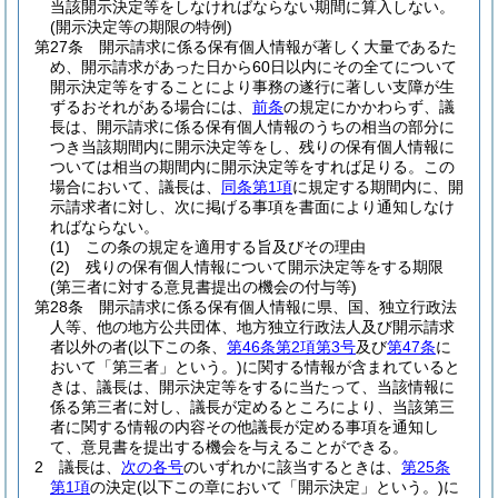
当該開示決定等をしなければならない期間に算入しない。
(開示決定等の期限の特例)
第27条
開示請求に係る保有個人情報が著しく大量であるた
め、開示請求があった日から60日以内にその全てについて
開示決定等をすることにより事務の遂行に著しい支障が生
ずるおそれがある場合には、
前条
の規定にかかわらず、議
長は、開示請求に係る保有個人情報のうちの相当の部分に
つき当該期間内に開示決定等をし、残りの保有個人情報に
ついては相当の期間内に開示決定等をすれば足りる。
この
場合において、議長は、
同条第1項
に規定する期間内に、開
示請求者に対し、次に掲げる事項を書面により通知しなけ
ればならない。
(1)
この条の規定を適用する旨及びその理由
(2)
残りの保有個人情報について開示決定等をする期限
(第三者に対する意見書提出の機会の付与等)
第28条
開示請求に係る保有個人情報に県、国、独立行政法
人等、他の地方公共団体、地方独立行政法人及び開示請求
者以外の者
(以下この条、
第46条第2項第3号
及び
第47条
に
おいて「第三者」という。)
に関する情報が含まれていると
きは、議長は、開示決定等をするに当たって、当該情報に
係る第三者に対し、議長が定めるところにより、当該第三
者に関する情報の内容その他議長が定める事項を通知し
て、意見書を提出する機会を与えることができる。
2
議長は、
次の各号
のいずれかに該当するときは、
第25条
第1項
の決定
(以下この章において「開示決定」という。)
に