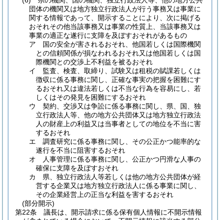
(6)
県の機関、国の機関、独立行政法人等、他の地方公共
団体の機関又は地方独立行政法人が行う事務又は事業に
関する情報であって、開示することにより、次に掲げる
おそれその他当該事務又は事業の性質上、当該事務又は
事業の適正な遂行に支障を及ぼすおそれがあるもの
ア
国の安全が害されるおそれ、他国若しくは国際機関
との信頼関係が損なわれるおそれ又は他国若しくは国
際機関との交渉上不利益を被るおそれ
イ
監査、検査、取締り、試験又は租税の賦課若しくは
徴収に係る事務に関し、正確な事実の把握を困難にす
るおそれ又は違法若しくは不当な行為を容易にし、若
しくはその発見を困難にするおそれ
ウ
契約、交渉又は争訟に係る事務に関し、県、国、独
立行政法人等、他の地方公共団体又は地方独立行政法
人の財産上の利益又は当事者としての地位を不当に害
するおそれ
エ
調査研究に係る事務に関し、その公正かつ能率的な
遂行を不当に阻害するおそれ
オ
人事管理に係る事務に関し、公正かつ円滑な人事の
確保に支障を及ぼすおそれ
カ
県、独立行政法人等若しくは他の地方公共団体が経
営する企業又は地方独立行政法人に係る事業に関し、
その企業経営上の正当な利益を害するおそれ
(部分開示)
第22条
議長は、開示請求に係る保有個人情報に不開示情報