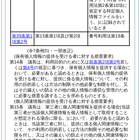
用法第2条第10項に
規定する特定個人
情報ファイルをい
う。)
に記録されて
いるとき
第39条第1
第13条第1項及び第2項
番号利用法第19条
項第2号
(令7条例31・一部改正)
(保有個人情報の提供を受ける者に対する措置要求)
第14条
議長は、利用目的のために又は
前条第2項第3号
若し
くは
第4号
の規定に基づき、保有個人情報を提供する場合に
おいて、必要があると認めるときは、保有個人情報の提供
を受ける者に対し、提供に係る個人情報について、その利
用の目的若しくは方法の制限その他必要な制限を付し、又
はその漏えいの防止その他の個人情報の適切な管理のため
に必要な措置を講ずることを求めるものとする。
(個人関連情報の提供を受ける者に対する措置要求)
第15条
議長は、第三者に個人関連情報を提供する場合
(当該
第三者が当該個人関連情報を個人情報として取得すること
が想定される場合に限る。)
において、必要があると認める
ときは、当該第三者に対し、提供に係る個人関連情報につ
いて、その利用の目的若しくは方法の制限その他必要な制
限を付し、又はその漏えいの防止その他の個人関連情報の