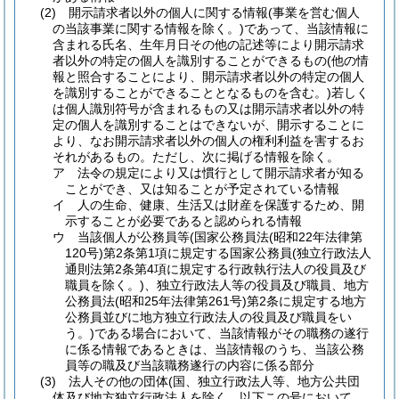
(2)
開示請求者以外の個人に関する情報
(事業を営む個人
の当該事業に関する情報を除く。)
であって、当該情報に
含まれる氏名、生年月日その他の記述等により開示請求
者以外の特定の個人を識別することができるもの
(他の情
報と照合することにより、開示請求者以外の特定の個人
を識別することができることとなるものを含む。)
若しく
は個人識別符号が含まれるもの又は開示請求者以外の特
定の個人を識別することはできないが、開示することに
より、なお開示請求者以外の個人の権利利益を害するお
それがあるもの。
ただし、次に掲げる情報を除く。
ア
法令の規定により又は慣行として開示請求者が知る
ことができ、又は知ることが予定されている情報
イ
人の生命、健康、生活又は財産を保護するため、開
示することが必要であると認められる情報
ウ
当該個人が公務員等
(国家公務員法
(昭和22年法律第
120号)
第2条第1項に規定する国家公務員
(独立行政法人
通則法第2条第4項に規定する行政執行法人の役員及び
職員を除く。)
、独立行政法人等の役員及び職員、地方
公務員法
(昭和25年法律第261号)
第2条に規定する地方
公務員並びに地方独立行政法人の役員及び職員をい
う。)
である場合において、当該情報がその職務の遂行
に係る情報であるときは、当該情報のうち、当該公務
員等の職及び当該職務遂行の内容に係る部分
(3)
法人その他の団体
(国、独立行政法人等、地方公共団
体及び地方独立行政法人を除く。以下この号において