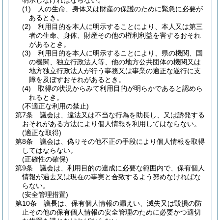
明示しなければならない。
(1)
人の生命、身体又は財産の保護のために緊急に必要が
あるとき。
(2)
利用目的を本人に明示することにより、本人又は第三
者の生命、身体、財産その他の権利利益を害するおそれ
があるとき。
(3)
利用目的を本人に明示することにより、県の機関、国
の機関、独立行政法人等、他の地方公共団体の機関又は
地方独立行政法人が行う事務又は事業の適正な遂行に支
障を及ぼすおそれがあるとき。
(4)
取得の状況からみて利用目的が明らかであると認めら
れるとき。
(不適正な利用の禁止)
第7条
議会は、違法又は不当な行為を助長し、又は誘発する
おそれがある方法により個人情報を利用してはならない。
(適正な取得)
第8条
議会は、偽りその他不正の手段により個人情報を取得
してはならない。
(正確性の確保)
第9条
議会は、利用目的の達成に必要な範囲内で、保有個人
情報が過去又は現在の事実と合致するよう努めなければな
らない。
(安全管理措置)
第10条
議長は、保有個人情報の漏えい、滅失又は毀損の防
止その他の保有個人情報の安全管理のために必要かつ適切