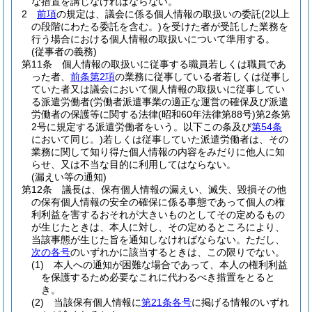
な措置を講じなければならない。
2
前項
の規定は、議会に係る個人情報の取扱いの委託
(2以上
の段階にわたる委託を含む。)
を受けた者が受託した業務を
行う場合における個人情報の取扱いについて準用する。
(従事者の義務)
第11条
個人情報の取扱いに従事する職員若しくは職員であ
った者、
前条第2項
の業務に従事している者若しくは従事し
ていた者又は議会において個人情報の取扱いに従事してい
る派遣労働者
(労働者派遣事業の適正な運営の確保及び派遣
労働者の保護等に関する法律
(昭和60年法律第88号)
第2条第
2号に規定する派遣労働者をいう。以下この条及び
第54条
において同じ。)
若しくは従事していた派遣労働者は、その
業務に関して知り得た個人情報の内容をみだりに他人に知
らせ、又は不当な目的に利用してはならない。
(漏えい等の通知)
第12条
議長は、保有個人情報の漏えい、滅失、毀損その他
の保有個人情報の安全の確保に係る事態であって個人の権
利利益を害するおそれが大きいものとしてその定めるもの
が生じたときは、本人に対し、その定めるところにより、
当該事態が生じた旨を通知しなければならない。
ただし、
次の各号
のいずれかに該当するときは、この限りでない。
(1)
本人への通知が困難な場合であって、本人の権利利益
を保護するため必要なこれに代わるべき措置をとると
き。
(2)
当該保有個人情報に
第21条各号
に掲げる情報のいずれ