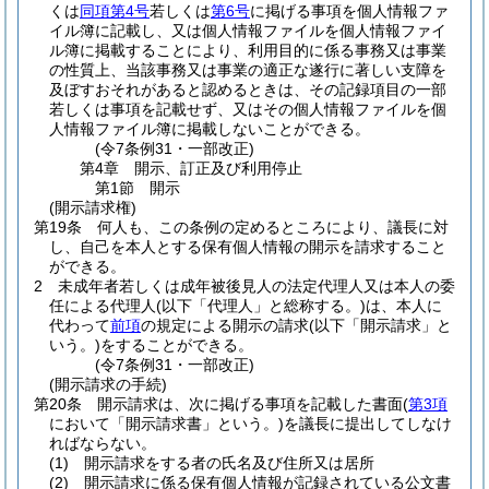
くは
同項第4号
若しくは
第6号
に掲げる事項を個人情報ファ
イル簿に記載し、又は個人情報ファイルを個人情報ファイ
ル簿に掲載することにより、利用目的に係る事務又は事業
の性質上、当該事務又は事業の適正な遂行に著しい支障を
及ぼすおそれがあると認めるときは、その記録項目の一部
若しくは事項を記載せず、又はその個人情報ファイルを個
人情報ファイル簿に掲載しないことができる。
(令7条例31・一部改正)
第4章
開示、訂正及び利用停止
第1節
開示
(開示請求権)
第19条
何人も、この条例の定めるところにより、議長に対
し、自己を本人とする保有個人情報の開示を請求すること
ができる。
2
未成年者若しくは成年被後見人の法定代理人又は本人の委
任による代理人
(以下「代理人」と総称する。)
は、本人に
代わって
前項
の規定による開示の請求
(以下「開示請求」と
いう。)
をすることができる。
(令7条例31・一部改正)
(開示請求の手続)
第20条
開示請求は、次に掲げる事項を記載した書面
(
第3項
において「開示請求書」という。)
を議長に提出してしなけ
ればならない。
(1)
開示請求をする者の氏名及び住所又は居所
(2)
開示請求に係る保有個人情報が記録されている公文書