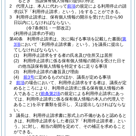
るとき 当該保有個人情報の提供の停止
2
代理人は、本人に代わって
前項
の規定による利用停止の請
求
(以下「利用停止請求」という。)
をすることができる。
3
利用停止請求は、保有個人情報の開示を受けた日から90
日以内にしなければならない。
(令7条例31・一部改正)
(利用停止請求の手続)
第40条
利用停止請求は、次に掲げる事項を記載した書面
(
第
3項
において「利用停止請求書」という。)
を議長に提出し
てしなければならない。
(1)
利用停止請求をする者の氏名及び住所又は居所
(2)
利用停止請求に係る保有個人情報の開示を受けた日そ
の他当該保有個人情報を特定するに足りる事項
(3)
利用停止請求の趣旨及び理由
(4)
前3号
に定めるもののほか、議長が定める事項
2
前項
の場合において、利用停止請求をする者は、議長が定
めるところにより、利用停止請求に係る保有個人情報の本
人であること
(
前条第2項
の規定による利用停止請求にあっ
ては、利用停止請求に係る保有個人情報の本人の代理人で
あること)
を示す書類を提示し、又は提出しなければならな
い。
3
議長は、利用停止請求書に形式上の不備があると認めると
きは、利用停止請求をした者
(以下「利用停止請求者」とい
う。)
に対し、相当の期間を定めて、その補正を求めること
ができる。