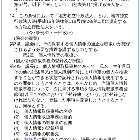
第57号。以下「法」という。)
別表第1に掲げる法人をい
う。
14
この条例において「地方独立行政法人」とは、地方独立
行政法人法
(平成15年法律第118号)
第2条第1項に規定する
地方独立行政法人をいう。
(令7条例31・一部改正)
(議会の責務)
第3条
議会は、その保有する個人情報の適正な取扱いが確保
されるよう必要な措置を講ずるものとする。
第2章
個人情報等の取扱い
(個人情報取扱事務の登録及び閲覧)
第4条
議長は、個人情報取扱事務であって、氏名、生年月日
その他の記述等又は個人識別符号により特定の個人を検索
することができる状態で記録された個人情報を使用するも
のを開始しようとするときは、あらかじめ、当該個人情報
取扱事務について、次に掲げる事項を個人情報取扱事務登
録簿
(以下この条において「登録簿」という。)
に登録しな
ければならない。
登録した事項を変更しようとするとき
も、同様とする。
(1)
個人情報取扱事務の名称
(2)
個人情報取扱事務の目的
(3)
個人情報の対象者の範囲
(4)
個人情報の記録項目
(5)
個人情報の収集先
(6)
前各号
に掲げるもののほか、議長が定める事項