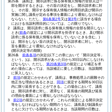
第25条
議長は、開示請求に係る保有個人情報の全部又は一
部を開示するときは、その旨の決定をし、開示請求者に対
し、その旨、開示する保有個人情報の利用目的及び開示の
実施に関し議長が定める事項を書面により通知しなければ
ならない。
ただし、
第6条第2号
又は
第3号
に該当する場合
における当該利用目的については、この限りでない。
2
議長は、開示請求に係る保有個人情報の全部を開示しない
とき
(
前条
の規定により開示請求を拒否するとき、及び開示
請求に係る保有個人情報を保有していないときを含む。)
は、開示をしない旨の決定をし、開示請求者に対し、その
旨を書面により通知しなければならない。
(開示決定等の期限)
第26条
前条各項
の決定
(以下この章において「開示決定等」
という。)
は、開示請求があった日から30日以内にしなけれ
ばならない。
ただし、
第20条第3項
の規定により補正を求
めた場合にあっては、当該補正に要した日数は、当該期間
に算入しない。
2
前項
の規定にかかわらず、議長は、事務処理上の困難その
他正当な理由があるときは、
同項
に規定する期間を30日以
内に限り延長することができる。
この場合において、議長
は、開示請求者に対し、遅滞なく、延長後の期間及び延長
の理由を書面により通知しなければならない。
3
前2項
の規定にかかわらず、これらの規定による開示決定
等をしなければならない期間のうちに、議長及び副議長が
ともに欠けている期間があるときは、当該期間の日数は、