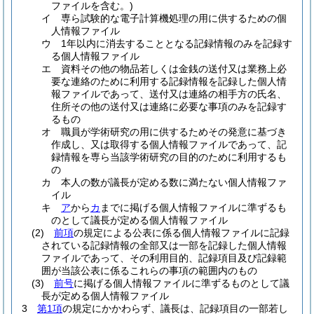
ファイルを含む。)
イ
専ら試験的な電子計算機処理の用に供するための個
人情報ファイル
ウ
1年以内に消去することとなる記録情報のみを記録す
る個人情報ファイル
エ
資料その他の物品若しくは金銭の送付又は業務上必
要な連絡のために利用する記録情報を記録した個人情
報ファイルであって、送付又は連絡の相手方の氏名、
住所その他の送付又は連絡に必要な事項のみを記録す
るもの
オ
職員が学術研究の用に供するためその発意に基づき
作成し、又は取得する個人情報ファイルであって、記
録情報を専ら当該学術研究の目的のために利用するも
の
カ
本人の数が議長が定める数に満たない個人情報ファ
イル
キ
ア
から
カ
までに掲げる個人情報ファイルに準ずるも
のとして議長が定める個人情報ファイル
(2)
前項
の規定による公表に係る個人情報ファイルに記録
されている記録情報の全部又は一部を記録した個人情報
ファイルであって、その利用目的、記録項目及び記録範
囲が当該公表に係るこれらの事項の範囲内のもの
(3)
前号
に掲げる個人情報ファイルに準ずるものとして議
長が定める個人情報ファイル
3
第1項
の規定にかかわらず、議長は、記録項目の一部若し