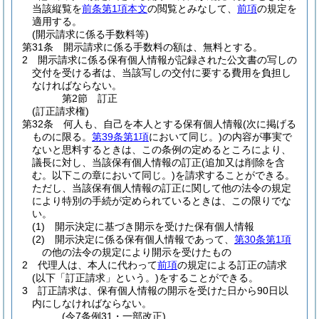
当該縦覧を
前条第1項本文
の閲覧とみなして、
前項
の規定を
適用する。
(開示請求に係る手数料等)
第31条
開示請求に係る手数料の額は、無料とする。
2
開示請求に係る保有個人情報が記録された公文書の写しの
交付を受ける者は、当該写しの交付に要する費用を負担し
なければならない。
第2節
訂正
(訂正請求権)
第32条
何人も、自己を本人とする保有個人情報
(次に掲げる
ものに限る。
第39条第1項
において同じ。)
の内容が事実で
ないと思料するときは、この条例の定めるところにより、
議長に対し、当該保有個人情報の訂正
(追加又は削除を含
む。以下この章において同じ。)
を請求することができる。
ただし、当該保有個人情報の訂正に関して他の法令の規定
により特別の手続が定められているときは、この限りでな
い。
(1)
開示決定に基づき開示を受けた保有個人情報
(2)
開示決定に係る保有個人情報であって、
第30条第1項
の他の法令の規定により開示を受けたもの
2
代理人は、本人に代わって
前項
の規定による訂正の請求
(以下「訂正請求」という。)
をすることができる。
3
訂正請求は、保有個人情報の開示を受けた日から90日以
内にしなければならない。
(令7条例31・一部改正)