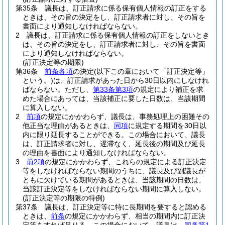
第35条
議長は、訂正請求に係る保有個人情報の訂正をする
ときは、その旨の決定をし、訂正請求者に対し、その旨を
書面により通知しなければならない。
2
議長は、訂正請求に係る保有個人情報の訂正をしないとき
は、その旨の決定をし、訂正請求者に対し、その旨を書面
により通知しなければならない。
(訂正決定等の期限)
第36条
前条各項
の決定
(以下この章において「訂正決定等」
という。)
は、訂正請求があった日から30日以内にしなけれ
ばならない。
ただし、
第33条第3項
の規定により補正を求
めた場合にあっては、当該補正に要した日数は、当該期間
に算入しない。
2
前項
の規定にかかわらず、議長は、事務処理上の困難その
他正当な理由があるときは、
同項
に規定する期間を30日以
内に限り延長することができる。
この場合において、議長
は、訂正請求者に対し、遅滞なく、延長後の期間及び延長
の理由を書面により通知しなければならない。
3
前2項
の規定にかかわらず、これらの規定による訂正決定
等をしなければならない期間のうちに、議長及び副議長が
ともに欠けている期間があるときは、当該期間の日数は、
当該訂正決定等をしなければならない期間に算入しない。
(訂正決定等の期限の特例)
第37条
議長は、訂正決定等に特に長期間を要すると認める
ときは、
前条
の規定にかかわらず、相当の期間内に訂正決