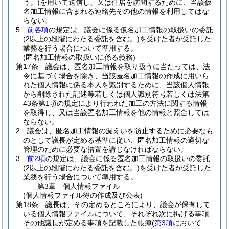
う。)
を用いて送信し、又は住居を訪問するために、当該仮
名加工情報に含まれる連絡先その他の情報を利用してはな
らない。
5
前各項
の規定は、議会に係る仮名加工情報の取扱いの委託
(2以上の段階にわたる委託を含む。)
を受けた者が受託した
業務を行う場合について準用する。
(匿名加工情報の取扱いに係る義務)
第17条
議会は、匿名加工情報を取り扱うに当たっては、法
令に基づく場合を除き、当該匿名加工情報の作成に用いら
れた個人情報に係る本人を識別するために、当該個人情報
から削除された記述等若しくは個人識別符号若しくは法第
43条第1項の規定により行われた加工の方法に関する情報
を取得し、又は当該匿名加工情報を他の情報と照合しては
ならない。
2
議会は、匿名加工情報の漏えいを防止するために必要なも
のとして議長が定める基準に従い、匿名加工情報の適切な
管理のために必要な措置を講じなければならない。
3
前2項
の規定は、議会に係る匿名加工情報の取扱いの委託
(2以上の段階にわたる委託を含む。)
を受けた者が受託した
業務を行う場合について準用する。
第3章
個人情報ファイル
(個人情報ファイル簿の作成及び公表)
第18条
議長は、その定めるところにより、議会が保有して
いる個人情報ファイルについて、それぞれ次に掲げる事項
その他議長が定める事項を記載した帳簿
(
第3項
において