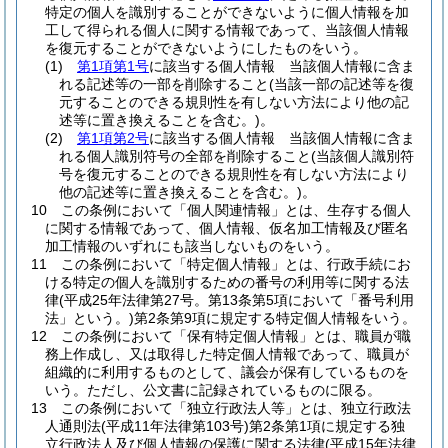
特定の個人を識別することができないように個人情報を加
工して得られる個人に関する情報であって、当該個人情報
を復元することができないようにしたものをいう。
(1)
第1項第1号
に該当する個人情報 当該個人情報に含ま
れる記述等の一部を削除すること
(当該一部の記述等を復
元することのできる規則性を有しない方法により他の記
述等に置き換えることを含む。)
。
(2)
第1項第2号
に該当する個人情報 当該個人情報に含ま
れる個人識別符号の全部を削除すること
(当該個人識別符
号を復元することのできる規則性を有しない方法により
他の記述等に置き換えることを含む。)
。
10
この条例において「個人関連情報」とは、生存する個人
に関する情報であって、個人情報、仮名加工情報及び匿名
加工情報のいずれにも該当しないものをいう。
11
この条例において「特定個人情報」とは、行政手続にお
ける特定の個人を識別するための番号の利用等に関する法
律
(平成25年法律第27号。第13条第5項において「番号利用
法」という。)
第2条第9項に規定する特定個人情報をいう。
12
この条例において「保有特定個人情報」とは、職員が職
務上作成し、又は取得した特定個人情報であって、職員が
組織的に利用するものとして、議会が保有しているものを
いう。
ただし、公文書に記録されているものに限る。
13
この条例において「独立行政法人等」とは、独立行政法
人通則法
(平成11年法律第103号)
第2条第1項に規定する独
立行政法人及び個人情報の保護に関する法律
(平成15年法律