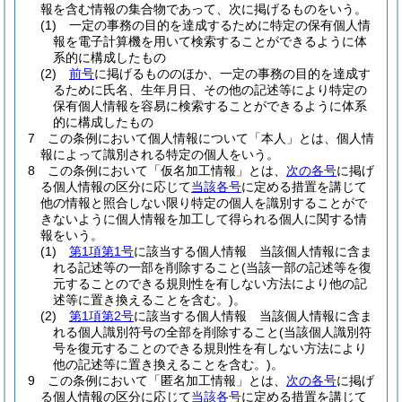
報を含む情報の集合物であって、次に掲げるものをいう。
(1)
一定の事務の目的を達成するために特定の保有個人情
報を電子計算機を用いて検索することができるように体
系的に構成したもの
(2)
前号
に掲げるもののほか、一定の事務の目的を達成す
るために氏名、生年月日、その他の記述等により特定の
保有個人情報を容易に検索することができるように体系
的に構成したもの
7
この条例において個人情報について「本人」とは、個人情
報によって識別される特定の個人をいう。
8
この条例において「仮名加工情報」とは、
次の各号
に掲げ
る個人情報の区分に応じて
当該各号
に定める措置を講じて
他の情報と照合しない限り特定の個人を識別することがで
きないように個人情報を加工して得られる個人に関する情
報をいう。
(1)
第1項第1号
に該当する個人情報 当該個人情報に含ま
れる記述等の一部を削除すること
(当該一部の記述等を復
元することのできる規則性を有しない方法により他の記
述等に置き換えることを含む。)
。
(2)
第1項第2号
に該当する個人情報 当該個人情報に含ま
れる個人識別符号の全部を削除すること
(当該個人識別符
号を復元することのできる規則性を有しない方法により
他の記述等に置き換えることを含む。)
。
9
この条例において「匿名加工情報」とは、
次の各号
に掲げ
る個人情報の区分に応じて
当該各号
に定める措置を講じて