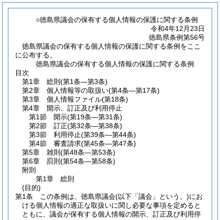
○徳島県議会の保有する個人情報の保護に関する条例
令和4年12月23日
徳島県条例第56号
徳島県議会の保有する個人情報の保護に関する条例をここ
に公布する。
徳島県議会の保有する個人情報の保護に関する条例
目次
第1章
総則
(第1条―第3条)
第2章
個人情報等の取扱い
(第4条―第17条)
第3章
個人情報ファイル
(第18条)
第4章
開示、訂正及び利用停止
第1節
開示
(第19条―第31条)
第2節
訂正
(第32条―第38条)
第3節
利用停止
(第39条―第44条)
第4節
審査請求
(第45条―第47条)
第5章
雑則
(第48条―第53条)
第6章
罰則
(第54条―第58条)
附則
第1章
総則
(目的)
第1条
この条例は、徳島県議会
(以下「議会」という。)
にお
ける個人情報の適正な取扱いに関し必要な事項を定めると
ともに、議会が保有する個人情報の開示、訂正及び利用停