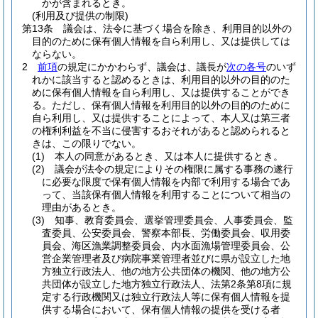
かが含まれるとき。
(利用及び提供の制限)
第13条
議会は、法令に基づく場合を除き、利用目的以外の
目的のために保有個人情報を自ら利用し、又は提供しては
ならない。
2
前項
の規定にかかわらず、議会は、議長が
次の各号
のいず
れかに該当すると認めるときは、利用目的以外の目的のた
めに保有個人情報を自ら利用し、又は提供することができ
る。
ただし、保有個人情報を利用目的以外の目的のために
自ら利用し、又は提供することによって、本人又は第三者
の権利利益を不当に侵害するおそれがあると認められると
きは、この限りでない。
(1)
本人の同意があるとき、又は本人に提供するとき。
(2)
議会が法令の規定によりその権限に属する事務の遂行
に必要な限度で保有個人情報を内部で利用する場合であ
って、当該保有個人情報を利用することについて相当の
理由があるとき。
(3)
知事、教育委員会、選挙管理委員会、人事委員会、監
査委員、公安委員会、警察本部長、労働委員会、収用委
員会、海区漁業調整委員会、内水面漁場管理委員会、公
営企業管理者及び病院事業管理者並びに県が設立した地
方独立行政法人、他の地方公共団体の機関、他の地方公
共団体が設立した地方独立行政法人、法第2条第8項に規
定する行政機関又は独立行政法人等に保有個人情報を提
供する場合において、保有個人情報の提供を受ける者