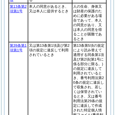
第13条第2
本人の同意があるとき、
人の生命、身体又
項第1号
又は本人に提供するとき
は財産の保護のた
めに必要がある場
合であって、本人
の同意があり、又
は本人の同意を得
ることが困難であ
るとき
第39条第1
又は第13条第1項及び第2
第13条第5項の規定
項第1号
項の規定に違反して利用
により読み替えて
されているとき
適用する同条第1項
及び第2項
(第1号に
係る部分に限る。)
の規定に違反して
利用されていると
き、番号利用法第2
0条の規定に違反し
て収集され、若し
くは保管されてい
るとき、又は番号
利用法第29条の規
定に違反して作成
された特定個人情
報ファイル
(番号利