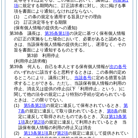
定等をすれば足りる。
この場合において、議長は、
同条第1
項
に規定する期間内に、訂正請求者に対し、次に掲げる事
項を書面により通知しなければならない。
(1)
この条の規定を適用する旨及びその理由
(2)
訂正決定等をする期限
(保有個人情報の提供先への通知)
第38条
議長は、
第35条第1項
の決定に基づく保有個人情報
の訂正の実施をした場合において、必要があると認めると
きは、当該保有個人情報の提供先に対し、遅滞なく、その
旨を書面により通知するものとする。
第3節
利用停止
(利用停止請求権)
第39条
何人も、自己を本人とする保有個人情報が
次の各号
のいずれかに該当すると思料するときは、この条例の定め
るところにより、議長に対し、
当該各号
に定める措置を請
求することができる。
ただし、当該保有個人情報の利用の
停止、消去又は提供の停止
(以下「利用停止」という。)
に
関して他の法令の規定により特別の手続が定められている
ときは、この限りでない。
(1)
第5条第2項
の規定に違反して保有されているとき、
第
7条
の規定に違反して取り扱われているとき、
第8条
の規
定に違反して取得されたものであるとき、又は
第13条第
1項
及び
第2項
の規定に違反して利用されているとき 当
該保有個人情報の利用の停止又は消去
(2)
第13条第1項
及び
第2項
の規定に違反して提供されてい