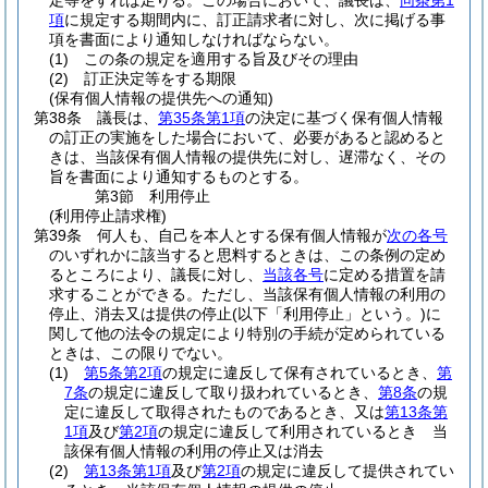
定等をすれば足りる。
この場合において、議長は、
同条第1
項
に規定する期間内に、訂正請求者に対し、次に掲げる事
項を書面により通知しなければならない。
(1)
この条の規定を適用する旨及びその理由
(2)
訂正決定等をする期限
(保有個人情報の提供先への通知)
第38条
議長は、
第35条第1項
の決定に基づく保有個人情報
の訂正の実施をした場合において、必要があると認めると
きは、当該保有個人情報の提供先に対し、遅滞なく、その
旨を書面により通知するものとする。
第3節
利用停止
(利用停止請求権)
第39条
何人も、自己を本人とする保有個人情報が
次の各号
のいずれかに該当すると思料するときは、この条例の定め
るところにより、議長に対し、
当該各号
に定める措置を請
求することができる。
ただし、当該保有個人情報の利用の
停止、消去又は提供の停止
(以下「利用停止」という。)
に
関して他の法令の規定により特別の手続が定められている
ときは、この限りでない。
(1)
第5条第2項
の規定に違反して保有されているとき、
第
7条
の規定に違反して取り扱われているとき、
第8条
の規
定に違反して取得されたものであるとき、又は
第13条第
1項
及び
第2項
の規定に違反して利用されているとき 当
該保有個人情報の利用の停止又は消去
(2)
第13条第1項
及び
第2項
の規定に違反して提供されてい