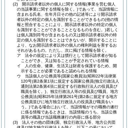
(2)
開示請求者以外の個人に関する情報
(事業を営む個人
の当該事業に関する情報を除く。)
であって、当該情報に
含まれる氏名、生年月日その他の記述等により開示請求
者以外の特定の個人を識別することができるもの
(他の情
報と照合することにより、開示請求者以外の特定の個人
を識別することができることとなるものを含む。)
若しく
は個人識別符号が含まれるもの又は開示請求者以外の特
定の個人を識別することはできないが、開示することに
より、なお開示請求者以外の個人の権利利益を害するお
それがあるもの。
ただし、次に掲げる情報を除く。
ア
法令の規定により又は慣行として開示請求者が知る
ことができ、又は知ることが予定されている情報
イ
人の生命、健康、生活又は財産を保護するため、開
示することが必要であると認められる情報
ウ
当該個人が公務員等
(国家公務員法
(昭和22年法律第
120号)
第2条第1項に規定する国家公務員
(独立行政法人
通則法第2条第4項に規定する行政執行法人の役員及び
職員を除く。)
、独立行政法人等の役員及び職員、地方
公務員法
(昭和25年法律第261号)
第2条に規定する地方
公務員並びに地方独立行政法人の役員及び職員をい
う。)
である場合において、当該情報がその職務の遂行
に係る情報であるときは、当該情報のうち、当該公務
員等の職及び当該職務遂行の内容に係る部分
(3)
法人その他の団体
(国、独立行政法人等、地方公共団
体及び地方独立行政法人を除く。以下この号において