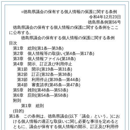
○徳島県議会の保有する個人情報の保護に関する条例
令和4年12月23日
徳島県条例第56号
徳島県議会の保有する個人情報の保護に関する条例をここ
に公布する。
徳島県議会の保有する個人情報の保護に関する条例
目次
第1章
総則
(第1条―第3条)
第2章
個人情報等の取扱い
(第4条―第17条)
第3章
個人情報ファイル
(第18条)
第4章
開示、訂正及び利用停止
第1節
開示
(第19条―第31条)
第2節
訂正
(第32条―第38条)
第3節
利用停止
(第39条―第44条)
第4節
審査請求
(第45条―第47条)
第5章
雑則
(第48条―第53条)
第6章
罰則
(第54条―第58条)
附則
第1章
総則
(目的)
第1条
この条例は、徳島県議会
(以下「議会」という。)
にお
ける個人情報の適正な取扱いに関し必要な事項を定めると
ともに、議会が保有する個人情報の開示、訂正及び利用停