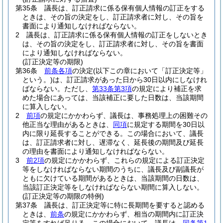
第35条
議長は、訂正請求に係る保有個人情報の訂正をする
ときは、その旨の決定をし、訂正請求者に対し、その旨を
書面により通知しなければならない。
2
議長は、訂正請求に係る保有個人情報の訂正をしないとき
は、その旨の決定をし、訂正請求者に対し、その旨を書面
により通知しなければならない。
(訂正決定等の期限)
第36条
前条各項
の決定
(以下この章において「訂正決定等」
という。)
は、訂正請求があった日から30日以内にしなけれ
ばならない。
ただし、
第33条第3項
の規定により補正を求
めた場合にあっては、当該補正に要した日数は、当該期間
に算入しない。
2
前項
の規定にかかわらず、議長は、事務処理上の困難その
他正当な理由があるときは、
同項
に規定する期間を30日以
内に限り延長することができる。
この場合において、議長
は、訂正請求者に対し、遅滞なく、延長後の期間及び延長
の理由を書面により通知しなければならない。
3
前2項
の規定にかかわらず、これらの規定による訂正決定
等をしなければならない期間のうちに、議長及び副議長が
ともに欠けている期間があるときは、当該期間の日数は、
当該訂正決定等をしなければならない期間に算入しない。
(訂正決定等の期限の特例)
第37条
議長は、訂正決定等に特に長期間を要すると認める
ときは、
前条
の規定にかかわらず、相当の期間内に訂正決