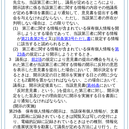
先立ち、当該第三者に対し、議長が定めるところにより、
開示請求に係る当該第三者に関する情報の内容その他議長
が定める事項を書面により通知して、意見書を提出する機
会を与えなければならない。
ただし、当該第三者の所在が
判明しない場合は、この限りでない。
(1)
第三者に関する情報が含まれている保有個人情報を開
示しようとする場合であって、当該第三者に関する情報
が
第21条第2号イ
又は
同条第3号ただし書
に規定する情報
に該当すると認められるとき。
(2)
第三者に関する情報が含まれている保有個人情報を
第
23条
の規定により開示しようとするとき。
3
議長は、
前2項
の規定により意見書の提出の機会を与えら
れた第三者が当該第三者に関する情報の開示に反対の意思
を表示した意見書を提出した場合において、開示決定をす
るときは、開示決定の日と開示を実施する日との間に少な
くとも2週間を置かなければならない。
この場合において、
議長は、開示決定後直ちに、当該意見書
(
第46条
において
「反対意見書」という。)
を提出した第三者に対し、開示決
定をした旨及びその理由並びに開示を実施する日を書面に
より通知しなければならない。
(開示の実施)
第29条
保有個人情報の開示は、当該保有個人情報が、文書
又は図画に記録されているときは閲覧又は写しの交付によ
り、電磁的記録に記録されているときはその種別、情報化
の進展状況等を勘案して議長が定める方法により行う。
た