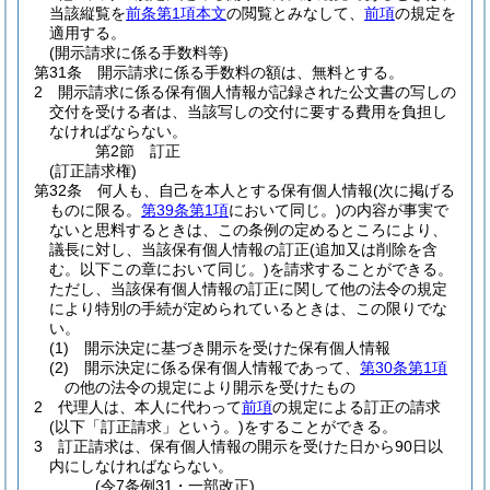
当該縦覧を
前条第1項本文
の閲覧とみなして、
前項
の規定を
適用する。
(開示請求に係る手数料等)
第31条
開示請求に係る手数料の額は、無料とする。
2
開示請求に係る保有個人情報が記録された公文書の写しの
交付を受ける者は、当該写しの交付に要する費用を負担し
なければならない。
第2節
訂正
(訂正請求権)
第32条
何人も、自己を本人とする保有個人情報
(次に掲げる
ものに限る。
第39条第1項
において同じ。)
の内容が事実で
ないと思料するときは、この条例の定めるところにより、
議長に対し、当該保有個人情報の訂正
(追加又は削除を含
む。以下この章において同じ。)
を請求することができる。
ただし、当該保有個人情報の訂正に関して他の法令の規定
により特別の手続が定められているときは、この限りでな
い。
(1)
開示決定に基づき開示を受けた保有個人情報
(2)
開示決定に係る保有個人情報であって、
第30条第1項
の他の法令の規定により開示を受けたもの
2
代理人は、本人に代わって
前項
の規定による訂正の請求
(以下「訂正請求」という。)
をすることができる。
3
訂正請求は、保有個人情報の開示を受けた日から90日以
内にしなければならない。
(令7条例31・一部改正)