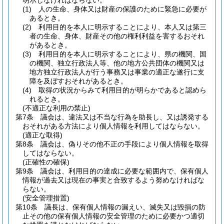
明示しなければならない。
(1)
人の生命、身体又は財産の保護のために緊急に必要が
あるとき。
(2)
利用目的を本人に明示することにより、本人又は第三
者の生命、身体、財産その他の権利利益を害するおそれ
があるとき。
(3)
利用目的を本人に明示することにより、県の機関、国
の機関、独立行政法人等、他の地方公共団体の機関又は
地方独立行政法人が行う事務又は事業の適正な遂行に支
障を及ぼすおそれがあるとき。
(4)
取得の状況からみて利用目的が明らかであると認めら
れるとき。
(不適正な利用の禁止)
第7条
議会は、違法又は不当な行為を助長し、又は誘発する
おそれがある方法により個人情報を利用してはならない。
(適正な取得)
第8条
議会は、偽りその他不正の手段により個人情報を取得
してはならない。
(正確性の確保)
第9条
議会は、利用目的の達成に必要な範囲内で、保有個人
情報が過去又は現在の事実と合致するよう努めなければな
らない。
(安全管理措置)
第10条
議長は、保有個人情報の漏えい、滅失又は毀損の防
止その他の保有個人情報の安全管理のために必要かつ適切