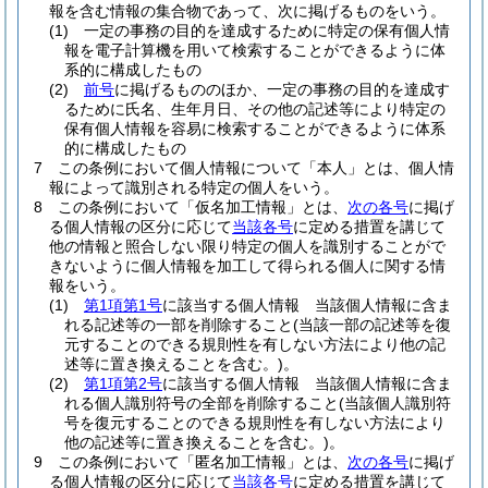
報を含む情報の集合物であって、次に掲げるものをいう。
(1)
一定の事務の目的を達成するために特定の保有個人情
報を電子計算機を用いて検索することができるように体
系的に構成したもの
(2)
前号
に掲げるもののほか、一定の事務の目的を達成す
るために氏名、生年月日、その他の記述等により特定の
保有個人情報を容易に検索することができるように体系
的に構成したもの
7
この条例において個人情報について「本人」とは、個人情
報によって識別される特定の個人をいう。
8
この条例において「仮名加工情報」とは、
次の各号
に掲げ
る個人情報の区分に応じて
当該各号
に定める措置を講じて
他の情報と照合しない限り特定の個人を識別することがで
きないように個人情報を加工して得られる個人に関する情
報をいう。
(1)
第1項第1号
に該当する個人情報 当該個人情報に含ま
れる記述等の一部を削除すること
(当該一部の記述等を復
元することのできる規則性を有しない方法により他の記
述等に置き換えることを含む。)
。
(2)
第1項第2号
に該当する個人情報 当該個人情報に含ま
れる個人識別符号の全部を削除すること
(当該個人識別符
号を復元することのできる規則性を有しない方法により
他の記述等に置き換えることを含む。)
。
9
この条例において「匿名加工情報」とは、
次の各号
に掲げ
る個人情報の区分に応じて
当該各号
に定める措置を講じて