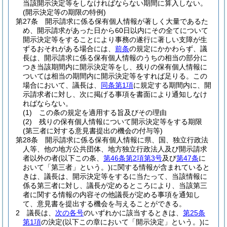
当該開示決定等をしなければならない期間に算入しない。
(開示決定等の期限の特例)
第27条
開示請求に係る保有個人情報が著しく大量であるた
め、開示請求があった日から60日以内にその全てについて
開示決定等をすることにより事務の遂行に著しい支障が生
ずるおそれがある場合には、
前条
の規定にかかわらず、議
長は、開示請求に係る保有個人情報のうちの相当の部分に
つき当該期間内に開示決定等をし、残りの保有個人情報に
ついては相当の期間内に開示決定等をすれば足りる。
この
場合において、議長は、
同条第1項
に規定する期間内に、開
示請求者に対し、次に掲げる事項を書面により通知しなけ
ればならない。
(1)
この条の規定を適用する旨及びその理由
(2)
残りの保有個人情報について開示決定等をする期限
(第三者に対する意見書提出の機会の付与等)
第28条
開示請求に係る保有個人情報に県、国、独立行政法
人等、他の地方公共団体、地方独立行政法人及び開示請求
者以外の者
(以下この条、
第46条第2項第3号
及び
第47条
に
おいて「第三者」という。)
に関する情報が含まれていると
きは、議長は、開示決定等をするに当たって、当該情報に
係る第三者に対し、議長が定めるところにより、当該第三
者に関する情報の内容その他議長が定める事項を通知し
て、意見書を提出する機会を与えることができる。
2
議長は、
次の各号
のいずれかに該当するときは、
第25条
第1項
の決定
(以下この章において「開示決定」という。)
に