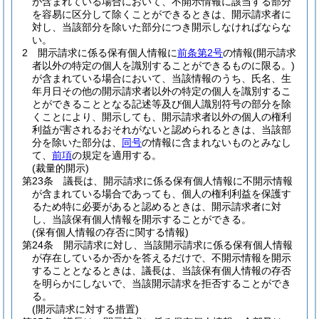
が含まれている場合において、不開示情報に該当する部分
を容易に区分して除くことができるときは、開示請求者に
対し、当該部分を除いた部分につき開示しなければならな
い。
2
開示請求に係る保有個人情報に
前条第2号
の情報
(開示請求
者以外の特定の個人を識別することができるものに限る。)
が含まれている場合において、当該情報のうち、氏名、生
年月日その他の開示請求者以外の特定の個人を識別するこ
とができることとなる記述等及び個人識別符号の部分を除
くことにより、開示しても、開示請求者以外の個人の権利
利益が害されるおそれがないと認められるときは、当該部
分を除いた部分は、
同号
の情報に含まれないものとみなし
て、
前項
の規定を適用する。
(裁量的開示)
第23条
議長は、開示請求に係る保有個人情報に不開示情報
が含まれている場合であっても、個人の権利利益を保護す
るため特に必要があると認めるときは、開示請求者に対
し、当該保有個人情報を開示することができる。
(保有個人情報の存否に関する情報)
第24条
開示請求に対し、当該開示請求に係る保有個人情報
が存在しているか否かを答えるだけで、不開示情報を開示
することとなるときは、議長は、当該保有個人情報の存否
を明らかにしないで、当該開示請求を拒否することができ
る。
(開示請求に対する措置)