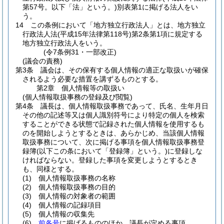
第57号。以下「法」という。)
別表第1に掲げる法人をい
う。
14
この条例において「地方独立行政法人」とは、地方独立
行政法人法
(平成15年法律第118号)
第2条第1項に規定する
地方独立行政法人をいう。
(令7条例31・一部改正)
(議会の責務)
第3条
議会は、その保有する個人情報の適正な取扱いが確保
されるよう必要な措置を講ずるものとする。
第2章
個人情報等の取扱い
(個人情報取扱事務の登録及び閲覧)
第4条
議長は、個人情報取扱事務であって、氏名、生年月日
その他の記述等又は個人識別符号により特定の個人を検索
することができる状態で記録された個人情報を使用するも
のを開始しようとするときは、あらかじめ、当該個人情報
取扱事務について、次に掲げる事項を個人情報取扱事務登
録簿
(以下この条において「登録簿」という。)
に登録しな
ければならない。
登録した事項を変更しようとするとき
も、同様とする。
(1)
個人情報取扱事務の名称
(2)
個人情報取扱事務の目的
(3)
個人情報の対象者の範囲
(4)
個人情報の記録項目
(5)
個人情報の収集先
(6)
前各号
に掲げるもののほか、議長が定める事項