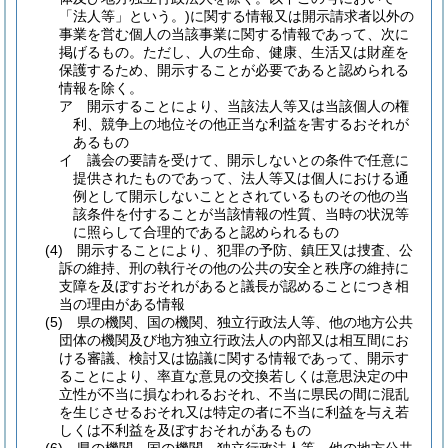
「法人等」という。)
に関する情報又は開示請求者以外の
事業を営む個人の当該事業に関する情報であって、次に
掲げるもの。
ただし、人の生命、健康、生活又は財産を
保護するため、開示することが必要であると認められる
情報を除く。
ア
開示することにより、当該法人等又は当該個人の権
利、競争上の地位その他正当な利益を害するおそれが
あるもの
イ
議会の要請を受けて、開示しないとの条件で任意に
提供されたものであって、法人等又は個人における通
例として開示しないこととされているものその他の当
該条件を付することが当該情報の性質、当時の状況等
に照らして合理的であると認められるもの
(4)
開示することにより、犯罪の予防、鎮圧又は捜査、公
訴の維持、刑の執行その他の公共の安全と秩序の維持に
支障を及ぼすおそれがあると議長が認めることにつき相
当の理由がある情報
(5)
県の機関、国の機関、独立行政法人等、他の地方公共
団体の機関及び地方独立行政法人の内部又は相互間にお
ける審議、検討又は協議に関する情報であって、開示す
ることにより、率直な意見の交換若しくは意思決定の中
立性が不当に損なわれるおそれ、不当に県民の間に混乱
を生じさせるおそれ又は特定の者に不当に利益を与え若
しくは不利益を及ぼすおそれがあるもの