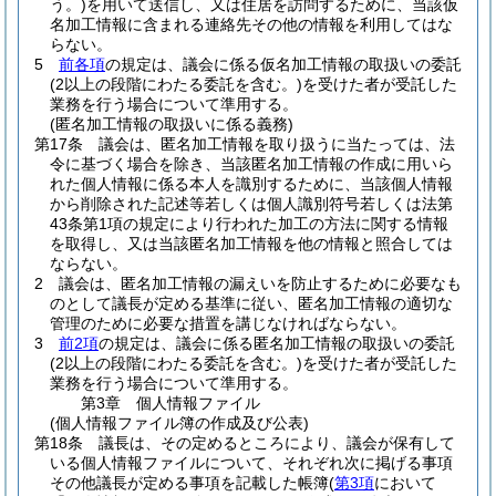
う。)
を用いて送信し、又は住居を訪問するために、当該仮
名加工情報に含まれる連絡先その他の情報を利用してはな
らない。
5
前各項
の規定は、議会に係る仮名加工情報の取扱いの委託
(2以上の段階にわたる委託を含む。)
を受けた者が受託した
業務を行う場合について準用する。
(匿名加工情報の取扱いに係る義務)
第17条
議会は、匿名加工情報を取り扱うに当たっては、法
令に基づく場合を除き、当該匿名加工情報の作成に用いら
れた個人情報に係る本人を識別するために、当該個人情報
から削除された記述等若しくは個人識別符号若しくは法第
43条第1項の規定により行われた加工の方法に関する情報
を取得し、又は当該匿名加工情報を他の情報と照合しては
ならない。
2
議会は、匿名加工情報の漏えいを防止するために必要なも
のとして議長が定める基準に従い、匿名加工情報の適切な
管理のために必要な措置を講じなければならない。
3
前2項
の規定は、議会に係る匿名加工情報の取扱いの委託
(2以上の段階にわたる委託を含む。)
を受けた者が受託した
業務を行う場合について準用する。
第3章
個人情報ファイル
(個人情報ファイル簿の作成及び公表)
第18条
議長は、その定めるところにより、議会が保有して
いる個人情報ファイルについて、それぞれ次に掲げる事項
その他議長が定める事項を記載した帳簿
(
第3項
において