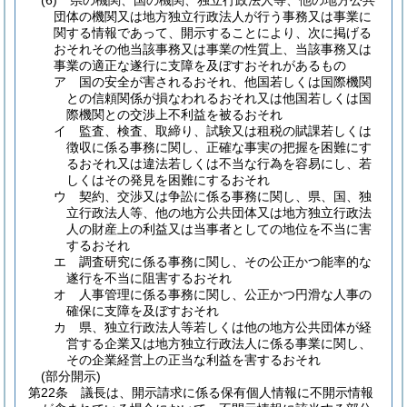
(6)
県の機関、国の機関、独立行政法人等、他の地方公共
団体の機関又は地方独立行政法人が行う事務又は事業に
関する情報であって、開示することにより、次に掲げる
おそれその他当該事務又は事業の性質上、当該事務又は
事業の適正な遂行に支障を及ぼすおそれがあるもの
ア
国の安全が害されるおそれ、他国若しくは国際機関
との信頼関係が損なわれるおそれ又は他国若しくは国
際機関との交渉上不利益を被るおそれ
イ
監査、検査、取締り、試験又は租税の賦課若しくは
徴収に係る事務に関し、正確な事実の把握を困難にす
るおそれ又は違法若しくは不当な行為を容易にし、若
しくはその発見を困難にするおそれ
ウ
契約、交渉又は争訟に係る事務に関し、県、国、独
立行政法人等、他の地方公共団体又は地方独立行政法
人の財産上の利益又は当事者としての地位を不当に害
するおそれ
エ
調査研究に係る事務に関し、その公正かつ能率的な
遂行を不当に阻害するおそれ
オ
人事管理に係る事務に関し、公正かつ円滑な人事の
確保に支障を及ぼすおそれ
カ
県、独立行政法人等若しくは他の地方公共団体が経
営する企業又は地方独立行政法人に係る事業に関し、
その企業経営上の正当な利益を害するおそれ
(部分開示)
第22条
議長は、開示請求に係る保有個人情報に不開示情報