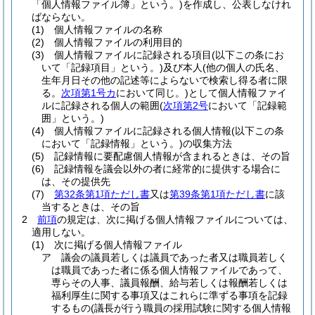
「個人情報ファイル簿」という。)
を作成し、公表しなけれ
ばならない。
(1)
個人情報ファイルの名称
(2)
個人情報ファイルの利用目的
(3)
個人情報ファイルに記録される項目
(以下この条にお
いて「記録項目」という。)
及び本人
(他の個人の氏名、
生年月日その他の記述等によらないで検索し得る者に限
る。
次項第1号カ
において同じ。)
として個人情報ファイ
ルに記録される個人の範囲
(
次項第2号
において「記録範
囲」という。)
(4)
個人情報ファイルに記録される個人情報
(以下この条
において「記録情報」という。)
の収集方法
(5)
記録情報に要配慮個人情報が含まれるときは、その旨
(6)
記録情報を議会以外の者に経常的に提供する場合に
は、その提供先
(7)
第32条第1項ただし書
又は
第39条第1項ただし書
に該
当するときは、その旨
2
前項
の規定は、次に掲げる個人情報ファイルについては、
適用しない。
(1)
次に掲げる個人情報ファイル
ア
議会の議員若しくは議員であった者又は職員若しく
は職員であった者に係る個人情報ファイルであって、
専らその人事、議員報酬、給与若しくは報酬若しくは
福利厚生に関する事項又はこれらに準ずる事項を記録
するもの
(議長が行う職員の採用試験に関する個人情報