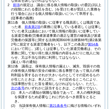
な措置を講じなければならない。
2
前項
の規定は、議会に係る個人情報の取扱いの委託
(2以上
の段階にわたる委託を含む。)
を受けた者が受託した業務を
行う場合における個人情報の取扱いについて準用する。
(従事者の義務)
第11条
個人情報の取扱いに従事する職員若しくは職員であ
った者、
前条第2項
の業務に従事している者若しくは従事し
ていた者又は議会において個人情報の取扱いに従事してい
る派遣労働者
(労働者派遣事業の適正な運営の確保及び派遣
労働者の保護等に関する法律
(昭和60年法律第88号)
第2条第
2号に規定する派遣労働者をいう。以下この条及び
第54条
において同じ。)
若しくは従事していた派遣労働者は、その
業務に関して知り得た個人情報の内容をみだりに他人に知
らせ、又は不当な目的に利用してはならない。
(漏えい等の通知)
第12条
議長は、保有個人情報の漏えい、滅失、毀損その他
の保有個人情報の安全の確保に係る事態であって個人の権
利利益を害するおそれが大きいものとしてその定めるもの
が生じたときは、本人に対し、その定めるところにより、
当該事態が生じた旨を通知しなければならない。
ただし、
次の各号
のいずれかに該当するときは、この限りでない。
(1)
本人への通知が困難な場合であって、本人の権利利益
を保護するため必要なこれに代わるべき措置をとると
き。
(2)
当該保有個人情報に
第21条各号
に掲げる情報のいずれ