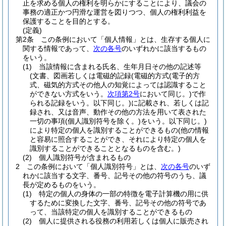
止を求める個人の権利を明らかにすることにより、議会の
事務の適正かつ円滑な運営を図りつつ、個人の権利利益を
保護することを目的とする。
(定義)
第2条
この条例において「個人情報」とは、生存する個人に
関する情報であって、
次の各号
のいずれかに該当するもの
をいう。
(1)
当該情報に含まれる氏名、生年月日その他の記述等
(文書、図画若しくは電磁的記録
(電磁的方式
(電子的方
式、磁気的方式その他人の知覚によっては認識すること
ができない方式をいう。
次項第2号
において同じ。)
で作
られる記録をいう。以下同じ。)
に記載され、若しくは記
録され、又は音声、動作その他の方法を用いて表された
一切の事項
(個人識別符号を除く。)
をいう。以下同じ。)
により特定の個人を識別することができるもの
(他の情報
と容易に照合することができ、それにより特定の個人を
識別することができることとなるものを含む。)
(2)
個人識別符号が含まれるもの
2
この条例において「個人識別符号」とは、
次の各号
のいず
れかに該当する文字、番号、記号その他の符号のうち、議
長が定めるものをいう。
(1)
特定の個人の身体の一部の特徴を電子計算機の用に供
するために変換した文字、番号、記号その他の符号であ
って、当該特定の個人を識別することができるもの
(2)
個人に提供される役務の利用若しくは個人に販売され