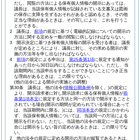
だし、閲覧の方法による保有個人情報の開示にあっては、
議長は、当該保有個人情報が記録されている文書又は図画
の保存に支障を生ずるおそれがあると認めるとき、その他
正当な理由があるときは、その写しにより、これを行うこ
とができる。
2
議長は、
前項
の規定に基づく電磁的記録についての開示の
方法に関する定めを一般の閲覧に供しなければならない。
3
開示決定に基づき保有個人情報の開示を受ける者は、議長
が定めるところにより、議長に対し、その求める開示の実
施の方法等を申し出なければならない。
4
前項
の規定による申出は、
第25条第1項
に規定する通知が
あった日から30日以内にしなければならない。
ただし、当
該期間内に当該申出をすることができないことにつき正当
な理由があるときは、この限りでない。
(他の法令による開示の実施との調整)
第30条
議長は、他の法令
(
情報公開条例
を除く。)
の規定に
より、開示請求者に対し開示請求に係る保有個人情報が
前
条第1項本文
に規定する方法と同一の方法で開示することと
されている場合
(開示の期間が定められている場合にあって
は、当該期間内に限る。)
には、
同項本文
の規定にかかわら
ず、当該保有個人情報については、当該同一の方法による
開示を行わない。
ただし、当該他の法令の規定に一定の場
合には開示をしない旨の定めがあるときは、この限りでな
い。
2
他の法令の規定に定める開示の方法が縦覧であるときは、