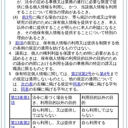
が、法令の定める事務又は業務の遂行に必要な限度で提
供に係る個人情報を利用し、かつ、当該個人情報を利用
することについて相当の理由があるとき。
(4)
前3号
に掲げる場合のほか、専ら統計の作成又は学術
研究の目的のために保有個人情報を提供するとき、本人
以外の者に提供することが明らかに本人の利益になると
き、その他保有個人情報を提供することについて特別の
理由があるとき。
3
前項
の規定は、保有個人情報の利用又は提供を制限する他
の条例の規定の適用を妨げるものではない。
4
議長は、個人の権利利益を保護するため特に必要があると
認めるときは、保有個人情報の利用目的以外の目的のため
の議会の内部における利用を議会の事務局の特定の課又は
職員に限るものとする。
5
保有特定個人情報に関しては、
第2項第2号
から
第4号
まで
の規定は適用しないものとし、他の規定の適用について
は、
次の表
の左欄に掲げる規定中
同表
の中欄に掲げる字句
は、
同表
の右欄に掲げる字句とする。
第13条第1
法令に基づく場合を除
利用目的以外の目
項
き、利用目的以外の目的
的
自ら利用し、又は提供し
自ら利用してはな
てはならない
らない
第13条第2
自ら利用し、又は提供す
自ら利用する
項
る