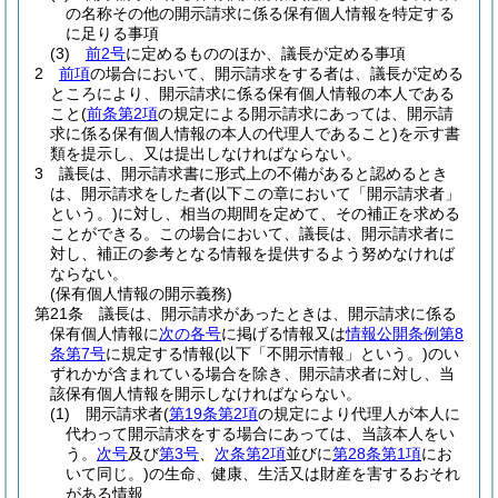
の名称その他の開示請求に係る保有個人情報を特定する
に足りる事項
(3)
前2号
に定めるもののほか、議長が定める事項
2
前項
の場合において、開示請求をする者は、議長が定める
ところにより、開示請求に係る保有個人情報の本人である
こと
(
前条第2項
の規定による開示請求にあっては、開示請
求に係る保有個人情報の本人の代理人であること)
を示す書
類を提示し、又は提出しなければならない。
3
議長は、開示請求書に形式上の不備があると認めるとき
は、開示請求をした者
(以下この章において「開示請求者」
という。)
に対し、相当の期間を定めて、その補正を求める
ことができる。
この場合において、議長は、開示請求者に
対し、補正の参考となる情報を提供するよう努めなければ
ならない。
(保有個人情報の開示義務)
第21条
議長は、開示請求があったときは、開示請求に係る
保有個人情報に
次の各号
に掲げる情報又は
情報公開条例第8
条第7号
に規定する情報
(以下「不開示情報」という。)
のい
ずれかが含まれている場合を除き、開示請求者に対し、当
該保有個人情報を開示しなければならない。
(1)
開示請求者
(
第19条第2項
の規定により代理人が本人に
代わって開示請求をする場合にあっては、当該本人をい
う。
次号
及び
第3号
、
次条第2項
並びに
第28条第1項
にお
いて同じ。)
の生命、健康、生活又は財産を害するおそれ
がある情報