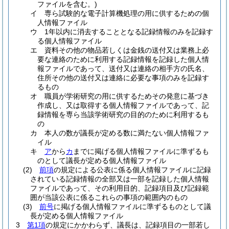
ファイルを含む。)
イ
専ら試験的な電子計算機処理の用に供するための個
人情報ファイル
ウ
1年以内に消去することとなる記録情報のみを記録す
る個人情報ファイル
エ
資料その他の物品若しくは金銭の送付又は業務上必
要な連絡のために利用する記録情報を記録した個人情
報ファイルであって、送付又は連絡の相手方の氏名、
住所その他の送付又は連絡に必要な事項のみを記録す
るもの
オ
職員が学術研究の用に供するためその発意に基づき
作成し、又は取得する個人情報ファイルであって、記
録情報を専ら当該学術研究の目的のために利用するも
の
カ
本人の数が議長が定める数に満たない個人情報ファ
イル
キ
ア
から
カ
までに掲げる個人情報ファイルに準ずるも
のとして議長が定める個人情報ファイル
(2)
前項
の規定による公表に係る個人情報ファイルに記録
されている記録情報の全部又は一部を記録した個人情報
ファイルであって、その利用目的、記録項目及び記録範
囲が当該公表に係るこれらの事項の範囲内のもの
(3)
前号
に掲げる個人情報ファイルに準ずるものとして議
長が定める個人情報ファイル
3
第1項
の規定にかかわらず、議長は、記録項目の一部若し