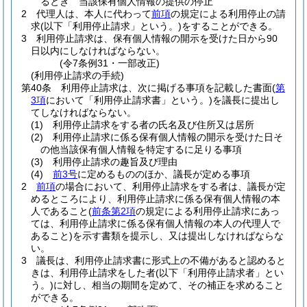
るとき 当該保有個人情報の提供の停止
2
代理人は、本人に代わって
前項
の規定による利用停止の請
求
(以下「利用停止請求」という。)
をすることができる。
3
利用停止請求は、保有個人情報の開示を受けた日から90
日以内にしなければならない。
(令7条例31・一部改正)
(利用停止請求の手続)
第40条
利用停止請求は、次に掲げる事項を記載した書面
(
第
3項
において「利用停止請求書」という。)
を議長に提出し
てしなければならない。
(1)
利用停止請求をする者の氏名及び住所又は居所
(2)
利用停止請求に係る保有個人情報の開示を受けた日そ
の他当該保有個人情報を特定するに足りる事項
(3)
利用停止請求の趣旨及び理由
(4)
前3号
に定めるもののほか、議長が定める事項
2
前項
の場合において、利用停止請求をする者は、議長が定
めるところにより、利用停止請求に係る保有個人情報の本
人であること
(
前条第2項
の規定による利用停止請求にあっ
ては、利用停止請求に係る保有個人情報の本人の代理人で
あること)
を示す書類を提示し、又は提出しなければならな
い。
3
議長は、利用停止請求書に形式上の不備があると認めると
きは、利用停止請求をした者
(以下「利用停止請求者」とい
う。)
に対し、相当の期間を定めて、その補正を求めること
ができる。