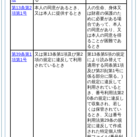
第13条第2
本人の同意があるとき、
人の生命、身体又
項第1号
又は本人に提供するとき
は財産の保護のた
めに必要がある場
合であって、本人
の同意があり、又
は本人の同意を得
ることが困難であ
るとき
第39条第1
又は第13条第1項及び第2
第13条第5項の規定
項第1号
項の規定に違反して利用
により読み替えて
されているとき
適用する同条第1項
及び第2項
(第1号に
係る部分に限る。)
の規定に違反して
利用されていると
き、番号利用法第2
0条の規定に違反し
て収集され、若し
くは保管されてい
るとき、又は番号
利用法第29条の規
定に違反して作成
された特定個人情
報ファイル
(番号利