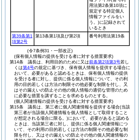
用法第2条第10項に
規定する特定個人
情報ファイルをい
う。)
に記録されて
いるとき
第39条第1
第13条第1項及び第2項
番号利用法第19条
項第2号
(令7条例31・一部改正)
(保有個人情報の提供を受ける者に対する措置要求)
第14条
議長は、利用目的のために又は
前条第2項第3号
若し
くは
第4号
の規定に基づき、保有個人情報を提供する場合に
おいて、必要があると認めるときは、保有個人情報の提供
を受ける者に対し、提供に係る個人情報について、その利
用の目的若しくは方法の制限その他必要な制限を付し、又
はその漏えいの防止その他の個人情報の適切な管理のため
に必要な措置を講ずることを求めるものとする。
(個人関連情報の提供を受ける者に対する措置要求)
第15条
議長は、第三者に個人関連情報を提供する場合
(当該
第三者が当該個人関連情報を個人情報として取得すること
が想定される場合に限る。)
において、必要があると認める
ときは、当該第三者に対し、提供に係る個人関連情報につ
いて、その利用の目的若しくは方法の制限その他必要な制
限を付し、又はその漏えいの防止その他の個人関連情報の