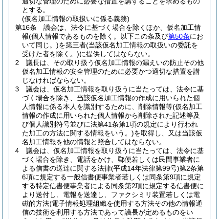
適切な管理のために必要な措置を講ずることを求めるもの
とする。
(仮名加工情報の取扱いに係る義務)
第16条
議会は、法令に基づく場合を除くほか、仮名加工情
報
(個人情報であるものを除く。以下この条及び
第50条
にお
いて同じ。)
を第三者
(当該仮名加工情報の取扱いの委託を
受けた者を除く。)
に提供してはならない。
2
議長は、その取り扱う仮名加工情報の漏えいの防止その他
仮名加工情報の安全管理のために必要かつ適切な措置を講
じなければならない。
3
議会は、仮名加工情報を取り扱うに当たっては、法令に基
づく場合を除き、当該仮名加工情報の作成に用いられた個
人情報に係る本人を識別するために、削除情報等
(仮名加工
情報の作成に用いられた個人情報から削除された記述等及
び個人識別符号並びに法第41条第1項の規定により行われ
た加工の方法に関する情報をいう。)
を取得し、又は当該仮
名加工情報を他の情報と照合してはならない。
4
議会は、仮名加工情報を取り扱うに当たっては、法令に基
づく場合を除き、電話をかけ、郵便若しくは民間事業者に
よる信書の送達に関する法律
(平成14年法律第99号)
第2条第
6項に規定する一般信書便事業者若しくは同条第9項に規定
する特定信書便事業者による同条第2項に規定する信書便に
より送付し、電報を送達し、ファクシミリ装置若しくは電
磁的方法
(電子情報処理組織を使用する方法その他の情報通
信の技術を利用する方法であって議長が定めるものをい