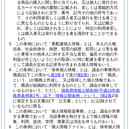
る商品の購入に関し割り当てられ、又は個人に発行され
るカードその他の書類に記載され、若しくは電磁的方式
により記録された文字、番号、記号その他の符号であっ
て、その利用者若しくは購入者又は発行を受ける者ごと
に異なるものとなるように割り当てられ、又は記載さ
れ、若しくは記録されることにより、特定の利用者若し
くは購入者又は発行を受ける者を識別することができる
もの
3
この条例において「要配慮個人情報」とは、本人の人種、
信条、社会的身分、病歴、犯罪の経歴、犯罪により害を被
った事実その他本人に対する不当な差別、偏見その他の不
利益が生じないようにその取扱いに特に配慮を要するもの
として議長が定める記述等が含まれる個人情報をいう。
4
この条例において「保有個人情報」とは、議会の事務局の
職員
(以下この章から
第3章
まで及び
第6章
において「職員」
という。)
が職務上作成し、又は取得した個人情報であっ
て、職員が組織的に利用するものとして、議会が保有して
いるものをいう。
ただし、
徳島県情報公開条例
(平成13年徳
島県条例第1号。以下「情報公開条例」という。)
第2条
2項
に規定する公文書
(以下「公文書」という。)
に記録されて
いるものに限る。
5
この条例において「個人情報取扱事務」とは、議会が所掌
する事務であって、当該事務を執行する上で個人情報の収
集、利用、提供、管理、廃棄又は消去を伴うものをいう。
6
この条例において「個人情報ファイル」とは、保有個人情