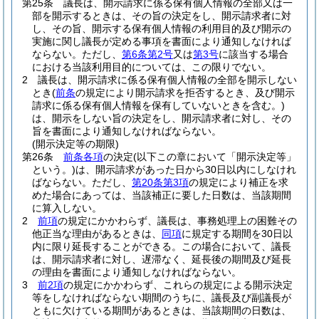
第25条
議長は、開示請求に係る保有個人情報の全部又は一
部を開示するときは、その旨の決定をし、開示請求者に対
し、その旨、開示する保有個人情報の利用目的及び開示の
実施に関し議長が定める事項を書面により通知しなければ
ならない。
ただし、
第6条第2号
又は
第3号
に該当する場合
における当該利用目的については、この限りでない。
2
議長は、開示請求に係る保有個人情報の全部を開示しない
とき
(
前条
の規定により開示請求を拒否するとき、及び開示
請求に係る保有個人情報を保有していないときを含む。)
は、開示をしない旨の決定をし、開示請求者に対し、その
旨を書面により通知しなければならない。
(開示決定等の期限)
第26条
前条各項
の決定
(以下この章において「開示決定等」
という。)
は、開示請求があった日から30日以内にしなけれ
ばならない。
ただし、
第20条第3項
の規定により補正を求
めた場合にあっては、当該補正に要した日数は、当該期間
に算入しない。
2
前項
の規定にかかわらず、議長は、事務処理上の困難その
他正当な理由があるときは、
同項
に規定する期間を30日以
内に限り延長することができる。
この場合において、議長
は、開示請求者に対し、遅滞なく、延長後の期間及び延長
の理由を書面により通知しなければならない。
3
前2項
の規定にかかわらず、これらの規定による開示決定
等をしなければならない期間のうちに、議長及び副議長が
ともに欠けている期間があるときは、当該期間の日数は、