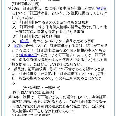
(訂正請求の手続)
第33条
訂正請求は、次に掲げる事項を記載した書面
(
第3項
において「訂正請求書」という。)
を議長に提出してしなけ
ればならない。
(1)
訂正請求をする者の氏名及び住所又は居所
(2)
訂正請求に係る保有個人情報の開示を受けた日その他
当該保有個人情報を特定するに足りる事項
(3)
訂正請求の趣旨及び理由
(4)
前3号
に定めるもののほか、議長が定める事項
2
前項
の場合において、訂正請求をする者は、議長が定める
ところにより、訂正請求に係る保有個人情報の本人である
こと
(
前条第2項
の規定による訂正請求にあっては、訂正請
求に係る保有個人情報の本人の代理人であること)
を示す書
類を提示し、又は提出しなければならない。
3
議長は、訂正請求書に形式上の不備があると認めるとき
は、訂正請求をした者
(以下「訂正請求者」という。)
に対
し、相当の期間を定めて、その補正を求めることができ
る。
(令7条例31・一部改正)
(保有個人情報の訂正義務)
第34条
議長は、訂正請求があった場合において、当該訂正
請求に理由があると認めるときは、当該訂正請求に係る保
有個人情報の利用目的の達成に必要な範囲内で、当該保有
個人情報の訂正をしなければならない。
(訂正請求に対する措置)