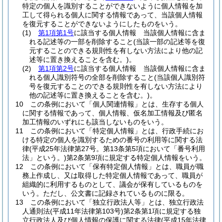
特定の個人を識別することができないように個人情報を加
工して得られる個人に関する情報であって、当該個人情報
を復元することができないようにしたものをいう。
(1)
第1項第1号
に該当する個人情報 当該個人情報に含ま
れる記述等の一部を削除すること
(当該一部の記述等を復
元することのできる規則性を有しない方法により他の記
述等に置き換えることを含む。)
。
(2)
第1項第2号
に該当する個人情報 当該個人情報に含ま
れる個人識別符号の全部を削除すること
(当該個人識別符
号を復元することのできる規則性を有しない方法により
他の記述等に置き換えることを含む。)
。
10
この条例において「個人関連情報」とは、生存する個人
に関する情報であって、個人情報、仮名加工情報及び匿名
加工情報のいずれにも該当しないものをいう。
11
この条例において「特定個人情報」とは、行政手続にお
ける特定の個人を識別するための番号の利用等に関する法
律
(平成25年法律第27号。第13条第5項において「番号利用
法」という。)
第2条第9項に規定する特定個人情報をいう。
12
この条例において「保有特定個人情報」とは、職員が職
務上作成し、又は取得した特定個人情報であって、職員が
組織的に利用するものとして、議会が保有しているものを
いう。
ただし、公文書に記録されているものに限る。
13
この条例において「独立行政法人等」とは、独立行政法
人通則法
(平成11年法律第103号)
第2条第1項に規定する独
立行政法人及び個人情報の保護に関する法律
(平成15年法律