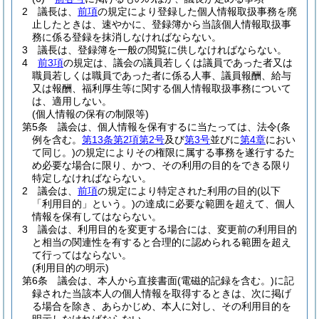
2
議長は、
前項
の規定により登録した個人情報取扱事務を廃
止したときは、速やかに、登録簿から当該個人情報取扱事
務に係る登録を抹消しなければならない。
3
議長は、登録簿を一般の閲覧に供しなければならない。
4
前3項
の規定は、議会の議員若しくは議員であった者又は
職員若しくは職員であった者に係る人事、議員報酬、給与
又は報酬、福利厚生等に関する個人情報取扱事務について
は、適用しない。
(個人情報の保有の制限等)
第5条
議会は、個人情報を保有するに当たっては、法令
(条
例を含む。
第13条第2項第2号
及び
第3号
並びに
第4章
におい
て同じ。)
の規定によりその権限に属する事務を遂行するた
め必要な場合に限り、かつ、その利用の目的をできる限り
特定しなければならない。
2
議会は、
前項
の規定により特定された利用の目的
(以下
「利用目的」という。)
の達成に必要な範囲を超えて、個人
情報を保有してはならない。
3
議会は、利用目的を変更する場合には、変更前の利用目的
と相当の関連性を有すると合理的に認められる範囲を超え
て行ってはならない。
(利用目的の明示)
第6条
議会は、本人から直接書面
(電磁的記録を含む。)
に記
録された当該本人の個人情報を取得するときは、次に掲げ
る場合を除き、あらかじめ、本人に対し、その利用目的を