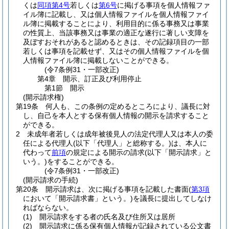
くは
同項第4号
若しくは
第6号
に掲げる事項を個人情報ファ
イル簿に記載し、又は個人情報ファイルを個人情報ファイ
ル簿に掲載することにより、利用目的に係る事務又は事業
の性質上、当該事務又は事業の適正な遂行に著しい支障を
及ぼすおそれがあると認めるときは、その記録項目の一部
若しくは事項を記載せず、又はその個人情報ファイルを個
人情報ファイル簿に掲載しないことができる。
(令7条例31・一部改正)
第4章
開示、訂正及び利用停止
第1節
開示
(開示請求権)
第19条
何人も、この条例の定めるところにより、議長に対
し、自己を本人とする保有個人情報の開示を請求すること
ができる。
2
未成年者若しくは成年被後見人の法定代理人又は本人の委
任による代理人
(以下「代理人」と総称する。)
は、本人に
代わって
前項
の規定による開示の請求
(以下「開示請求」と
いう。)
をすることができる。
(令7条例31・一部改正)
(開示請求の手続)
第20条
開示請求は、次に掲げる事項を記載した書面
(
第3項
において「開示請求書」という。)
を議長に提出してしなけ
ればならない。
(1)
開示請求をする者の氏名及び住所又は居所
(2)
開示請求に係る保有個人情報が記録されている公文書