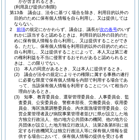
かが含まれるとき。
(利用及び提供の制限)
第13条
議会は、法令に基づく場合を除き、利用目的以外の
目的のために保有個人情報を自ら利用し、又は提供しては
ならない。
2
前項
の規定にかかわらず、議会は、議長が
次の各号
のいず
れかに該当すると認めるときは、利用目的以外の目的のた
めに保有個人情報を自ら利用し、又は提供することができ
る。
ただし、保有個人情報を利用目的以外の目的のために
自ら利用し、又は提供することによって、本人又は第三者
の権利利益を不当に侵害するおそれがあると認められると
きは、この限りでない。
(1)
本人の同意があるとき、又は本人に提供するとき。
(2)
議会が法令の規定によりその権限に属する事務の遂行
に必要な限度で保有個人情報を内部で利用する場合であ
って、当該保有個人情報を利用することについて相当の
理由があるとき。
(3)
知事、教育委員会、選挙管理委員会、人事委員会、監
査委員、公安委員会、警察本部長、労働委員会、収用委
員会、海区漁業調整委員会、内水面漁場管理委員会、公
営企業管理者及び病院事業管理者並びに県が設立した地
方独立行政法人、他の地方公共団体の機関、他の地方公
共団体が設立した地方独立行政法人、法第2条第8項に規
定する行政機関又は独立行政法人等に保有個人情報を提
供する場合において、保有個人情報の提供を受ける者