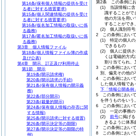
第2条
この条例に
第14条
(保有個人情報の提供を受け
(1)
当該情報に含
る者に対する措置要求)
識することがで
第15条
(個人関連情報の提供を受け
他の方法を用い
る者に対する措置要求)
することができ
第16条
(仮名加工情報の取扱いに係
(2)
個人識別符号
る義務)
2
この条例におい
第17条
(匿名加工情報の取扱いに係
(1)
特定の個人の
る義務)
できるもの
第3章
個人情報ファイル
(2)
個人に提供さ
第18条
(個人情報ファイル簿の作成
くは電磁的方式
及び公表)
割り当てられ、
第4章
開示、訂正及び利用停止
3
この条例におい
第1節
開示
別、偏見その他の
第19条
(開示請求権)
4
この条例におい
第20条
(開示請求の手続)
した個人情報であ
第21条
(保有個人情報の開示義
下「情報公開条例
務)
5
この条例におい
第22条
(部分開示)
を伴うものをいう
第23条
(裁量的開示)
6
この条例におい
第24条
(保有個人情報の存否に関
(1)
一定の事務の
する情報)
(2)
前号
に掲げる
第25条
(開示請求に対する措置)
きるように体系
第26条
(開示決定等の期限)
7
この条例におい
第27条
(開示決定等の期限の特
8
この条例におい
例)