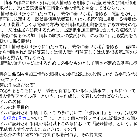
加工情報の作成に用いられた個人情報から削除された記述等及び個人識別
取得し、又は当該仮名加工情報を他の情報と照合してはならない。
工情報を取り扱うに当たっては、法令に基づく場合を除き、電話をかけ
第6項に規定する一般信書便事業者若しくは同条第9項に規定する特定
シミリ装置若しくは電磁的方法
(電子情報処理組織を使用する方法その
し、又は住居を訪問するために、当該仮名加工情報に含まれる連絡先そ
、議会に係る仮名加工情報の取扱いの委託
(2以上の段階にわたる委託を含
扱いに係る義務)
名加工情報を取り扱うに当たっては、法令に基づく場合を除き、当該匿
から削除された記述等若しくは個人識別符号若しくは法第43条第1項の
情報と照合してはならない。
工情報の漏えいを防止するために必要なものとして議長が定める基準に
議会に係る匿名加工情報の取扱いの委託
(2以上の段階にわたる委託を含
情報ファイル
簿の作成及び公表)
の定めるところにより、議会が保有している個人情報ファイルについて
個人情報ファイル簿」という。)
を作成し、公表しなければならない。
イルの名称
イルの利用目的
イルに記録される項目
(以下この条において「記録項目」という。)
及び
。
次項第1号カ
において同じ。)
として個人情報ファイルに記録される個
イルに記録される個人情報
(以下この条において「記録情報」という。)
配慮個人情報が含まれるときは、その旨
会以外の者に経常的に提供する場合には、その提供先