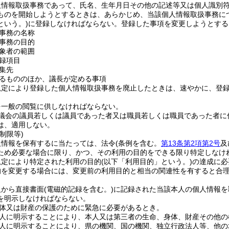
人情報取扱事務であって、氏名、生年月日その他の記述等又は個人識別
ものを開始しようとするときは、あらかじめ、当該個人情報取扱事務に
という。)
に登録しなければならない。
登録した事項を変更しようとする
事務の名称
事務の目的
象者の範囲
録項目
集先
るもののほか、議長が定める事項
規定により登録した個人情報取扱事務を廃止したときは、速やかに、登
を一般の閲覧に供しなければならない。
議会の議員若しくは議員であった者又は職員若しくは職員であった者に
は、適用しない。
制限等)
人情報を保有するに当たっては、法令
(条例を含む。
第13条第2項第2号
及
ため必要な場合に限り、かつ、その利用の目的をできる限り特定しなけ
規定により特定された利用の目的
(以下「利用目的」という。)
の達成に必
的を変更する場合には、変更前の利用目的と相当の関連性を有すると合
人から直接書面
(電磁的記録を含む。)
に記録された当該本人の個人情報を
を明示しなければならない。
体又は財産の保護のために緊急に必要があるとき。
人に明示することにより、本人又は第三者の生命、身体、財産その他の
人に明示することにより、県の機関、国の機関、独立行政法人等、他の