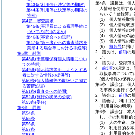
第4条
議長は、個
第43条
(利用停止決定等の期限)
人情報を使用する
第44条
(利用停止決定等の期限の
おいて「登録簿」
特例)
(1)
個人情報取扱
第4節
審査請求
(2)
個人情報取扱
第45条
(審理員による審理手続に
(3)
個人情報の対
ついての特別の定め)
(4)
個人情報の記
第46条
(審査会への諮問)
(5)
個人情報の収
第47条
(第三者からの審査請求を
(6)
前各号
に掲げ
棄却する場合等における手続等)
2
議長は、
前項
の
第5章
雑則
い。
第48条
(未整理保有個人情報につい
3
議長は、登録簿
ての特例)
4
前3項
の規定は、
第49条
(開示請求等をしようとする
取扱事務について
者に対する情報の提供等)
(個人情報の保有の
第50条
(個人情報等の取扱いに関す
第5条
議会は、個
る苦情処理)
る事務を遂行する
第51条
(審査会への諮問)
2
議会は、
前項
の
第52条
(施行の状況の公表)
3
議会は、利用目
第53条
(委任)
(利用目的の明示)
第6章
罰則
第6条
議会は、本
第54条
し、その利用目的
第55条
(1)
人の生命、身
第56条
(2)
利用目的を本
第57条
(3)
利用目的を本
第58条