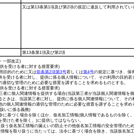
又は第13条第1項及び第2項の規定に違反して利用されてい
第13条第1項及び第2項
1・一部改正)
提供を受ける者に対する措置要求)
用目的のために又は
前条第2項第3号
若しくは
第4号
の規定に基づき、保
供を受ける者に対し、提供に係る個人情報について、その利用の目的若
の適切な管理のために必要な措置を講ずることを求めるものとする。
提供を受ける者に対する措置要求)
三者に個人関連情報を提供する場合
(当該第三者が当該個人関連情報を
るときは、当該第三者に対し、提供に係る個人関連情報について、その
他の個人関連情報の適切な管理のために必要な措置を講ずることを求め
扱いに係る義務)
令に基づく場合を除くほか、仮名加工情報
(個人情報であるものを除く
を受けた者を除く。)
に提供してはならない。
り扱う仮名加工情報の漏えいの防止その他仮名加工情報の安全管理のた
工情報を取り扱うに当たっては、法令に基づく場合を除き、当該仮名加