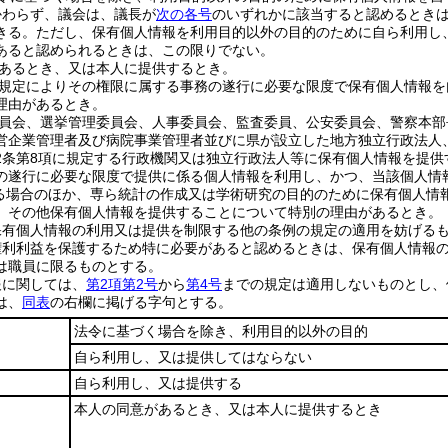
かわらず、議会は、議長が
次の各号
のいずれかに該当すると認めるとき
きる。
ただし、保有個人情報を利用目的以外の目的のために自ら利用し
あると認められるときは、この限りでない。
あるとき、又は本人に提供するとき。
規定によりその権限に属する事務の遂行に必要な限度で保有個人情報を
理由があるとき。
員会、選挙管理委員会、人事委員会、監査委員、公安委員会、警察本部
営企業管理者及び病院事業管理者並びに県が設立した地方独立行政法人
2条第8項に規定する行政機関又は独立行政法人等に保有個人情報を提
の遂行に必要な限度で提供に係る個人情報を利用し、かつ、当該個人情
る場合のほか、専ら統計の作成又は学術研究の目的のために保有個人情
、その他保有個人情報を提供することについて特別の理由があるとき。
保有個人情報の利用又は提供を制限する他の条例の規定の適用を妨げる
権利利益を保護するため特に必要があると認めるときは、保有個人情報
は職員に限るものとする。
報に関しては、
第2項第2号
から
第4号
までの規定は適用しないものとし、
は、
同表
の右欄に掲げる字句とする。
法令に基づく場合を除き、利用目的以外の目的
自ら利用し、又は提供してはならない
自ら利用し、又は提供する
本人の同意があるとき、又は本人に提供するとき