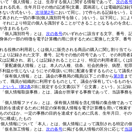
おいて「個人情報」とは、生存する個人に関する情報であって、
次の各
まれる氏名、生年月日その他の記述等
(文書、図画若しくは電磁的記録
きない方式をいう。
次項第2号
において同じ。)
で作られる記録をいう。
て表された一切の事項
(個人識別符号を除く。)
をいう。以下同じ。)
によ
、それにより特定の個人を識別することができることとなるものを含む。
が含まれるもの
て「個人識別符号」とは、
次の各号
のいずれかに該当する文字、番号、
身体の一部の特徴を電子計算機の用に供するために変換した文字、番号
れる役務の利用若しくは個人に販売される商品の購入に関し割り当てら
により記録された文字、番号、記号その他の符号であって、その利用者
又は記載され、若しくは記録されることにより、特定の利用者若しくは
て「要配慮個人情報」とは、本人の人種、信条、社会的身分、病歴、犯
不利益が生じないようにその取扱いに特に配慮を要するものとして議長
て「保有個人情報」とは、議会の事務局の職員
(以下この章から
第3章
ま
って、職員が組織的に利用するものとして、議会が保有しているものを
」という。)
第2条
2項に規定する公文書
(以下「公文書」という。)
に記録
て「個人情報取扱事務」とは、議会が所掌する事務であって、当該事務
。
て「個人情報ファイル」とは、保有個人情報を含む情報の集合物であっ
目的を達成するために特定の保有個人情報を電子計算機を用いて検索す
もののほか、一定の事務の目的を達成するために氏名、生年月日、その
的に構成したもの
て個人情報について「本人」とは、個人情報によって識別される特定の
て「仮名加工情報」とは、
次の各号
に掲げる個人情報の区分に応じて
当