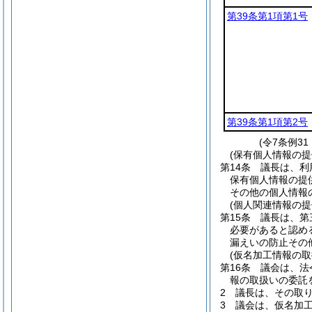
第39条第1項第1号
第39条第1項第2号
(令7条例3
(保有個人情報の
第14条
議長は、利
保有個人情報の提
その他の個人情報
(個人関連情報の
第15条
議長は、第
必要があると認め
漏えいの防止その
(仮名加工情報の取
第16条
議会は、法
報の取扱いの委託
2
議長は、その取
3
議会は、仮名加