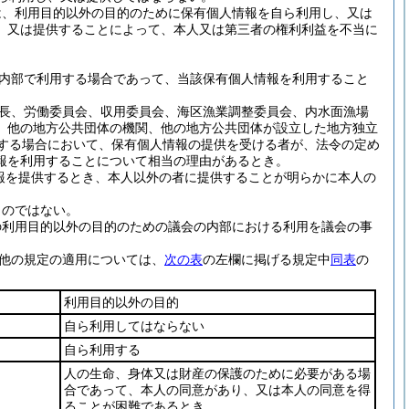
は、利用目的以外の目的のために保有個人情報を自ら利用し、又は
、又は提供することによって、本人又は第三者の権利利益を不当に
内部で利用する場合であって、当該保有個人情報を利用すること
長、労働委員会、収用委員会、海区漁業調整委員会、内水面漁場
、他の地方公共団体の機関、他の地方公共団体が設立した地方独立
供する場合において、保有個人情報の提供を受ける者が、法令の定め
報を利用することについて相当の理由があるとき。
報を提供するとき、本人以外の者に提供することが明らかに本人の
ものではない。
の利用目的以外の目的のための議会の内部における利用を議会の事
他の規定の適用については、
次の表
の左欄に掲げる規定中
同表
の
利用目的以外の目的
自ら利用してはならない
自ら利用する
人の生命、身体又は財産の保護のために必要がある場
合であって、本人の同意があり、又は本人の同意を得
ることが困難であるとき