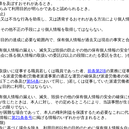
障を及ぼすおそれがあるとき。
らみて利用目的が明らかであると認められるとき。
止)
法又は不当な行為を助長し、又は誘発するおそれがある方法により個人
りその他不正の手段により個人情報を取得してはならない。
用目的の達成に必要な範囲内で、保有個人情報が過去又は現在の事実と
有個人情報の漏えい、滅失又は毀損の防止その他の保有個人情報の安全
議会に係る個人情報の取扱いの委託
(2以上の段階にわたる委託を含む。)
取扱いに従事する職員若しくは職員であった者、
前条第2項
の業務に従
いる派遣労働者
(労働者派遣事業の適正な運営の確保及び派遣労働者の
以下この条及び
第54条
において同じ。)
若しくは従事していた派遣労働
な目的に利用してはならない。
有個人情報の漏えい、滅失、毀損その他の保有個人情報の安全の確保に
が生じたときは、本人に対し、その定めるところにより、当該事態が生
この限りでない。
が困難な場合であって、本人の権利利益を保護するため必要なこれに代
情報に
第21条各号
に掲げる情報のいずれかが含まれるとき。
限)
令に基づく場合を除き、利用目的以外の目的のために保有個人情報を自