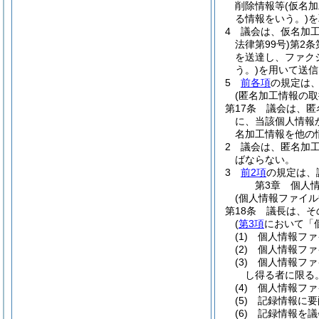
削除情報等
(仮名
る情報をいう。)
を
4
議会は、仮名加
法律第99号)
第2条
を送達し、ファク
う。)
を用いて送信
5
前各項
の規定は
(匿名加工情報の取
第17条
議会は、匿
に、当該個人情報
名加工情報を他の
2
議会は、匿名加
ばならない。
3
前2項
の規定は、
第3章
個人
(個人情報ファイル
第18条
議長は、そ
(
第3項
において「
(1)
個人情報ファ
(2)
個人情報ファ
(3)
個人情報ファ
し得る者に限る
(4)
個人情報ファ
(5)
記録情報に要
(6)
記録情報を議