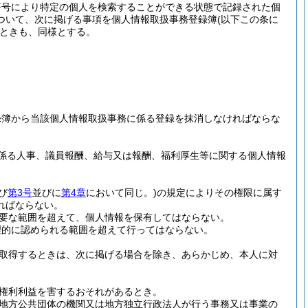
符号により特定の個人を検索することができる状態で記録された個
ついて、次に掲げる事項を個人情報取扱事務登録簿
(以下この条に
ときも、同様とする。
録簿から当該個人情報取扱事務に係る登録を抹消しなければならな
係る人事、議員報酬、給与又は報酬、福利厚生等に関する個人情報
び
第3号
並びに
第4章
において同じ。)
の規定によりその権限に属す
ればならない。
要な範囲を超えて、個人情報を保有してはならない。
理的に認められる範囲を超えて行ってはならない。
取得するときは、次に掲げる場合を除き、あらかじめ、本人に対
権利利益を害するおそれがあるとき。
地方公共団体の機関又は地方独立行政法人が行う事務又は事業の