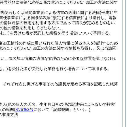
符号並びに法第41条第1項の規定により行われた加工の方法に関す
、郵便若しくは民間事業者による信書の送達に関する法律
(平成14年
信書便事業者による同条第2項に規定する信書便により送付し、電報
他の情報通信の技術を利用する方法であって議長が定めるものをい
の他の情報を利用してはならない。
む。)
を受けた者が受託した業務を行う場合について準用する。
名加工情報の作成に用いられた個人情報に係る本人を識別するため
規定により行われた加工の方法に関する情報を取得し、又は当該匿
従い、匿名加工情報の適切な管理のために必要な措置を講じなけれ
む。)
を受けた者が受託した業務を行う場合について準用する。
、それぞれ次に掲げる事項その他議長が定める事項を記載した帳簿
本人
(他の個人の氏名、生年月日その他の記述等によらないで検索
人の範囲
(
次項第2号
において「記録範囲」という。)
の収集方法