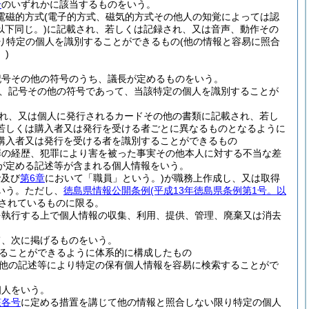
号
のいずれかに該当するものをいう。
(電磁的方式
(電子的方式、磁気的方式その他人の知覚によっては認
以下同じ。)
に記載され、若しくは記録され、又は音声、動作その
り特定の個人を識別することができるもの
(他の情報と容易に照合
)
記号その他の符号のうち、議長が定めるものをいう。
、記号その他の符号であって、当該特定の個人を識別することが
れ、又は個人に発行されるカードその他の書類に記載され、若し
若しくは購入者又は発行を受ける者ごとに異なるものとなるように
購入者又は発行を受ける者を識別することができるもの
罪の経歴、犯罪により害を被った事実その他本人に対する不当な差
が定める記述等が含まれる個人情報をいう。
で及び
第6章
において「職員」という。)
が職務上作成し、又は取得
いう。
ただし、
徳島県情報公開条例
(平成13年徳島県条例第1号。以
されているものに限る。
を執行する上で個人情報の収集、利用、提供、管理、廃棄又は消去
て、次に掲げるものをいう。
ることができるように体系的に構成したもの
他の記述等により特定の保有個人情報を容易に検索することがで
個人をいう。
該各号
に定める措置を講じて他の情報と照合しない限り特定の個人