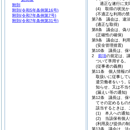
適正な遂行に支
附則
(4)
取得の状況か
附則
(令和5年条例第16号)
(不適正な利用の禁
附則
(令和7年条例第7号)
第7条
議会は、違
附則
(令和7年条例第31号)
(適正な取得)
第8条
議会は、偽
(正確性の確保)
第9条
議会は、利
(安全管理措置)
第10条
議長は、保
2
前項
の規定は、
ついて準用する。
(従事者の義務)
第11条
個人情報の
取扱いに従事して
遣労働者をいう。
知らせ、又は不当
(漏えい等の通知)
第12条
議長は、保
てその定めるもの
該当するときは、
(1)
本人への通知
(2)
当該保有個人
(利用及び提供の制
第13条
議会は、法