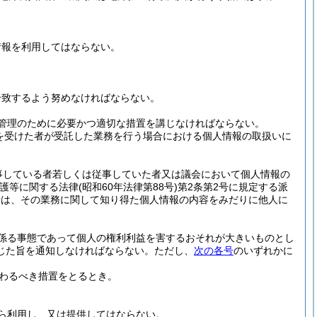
情報を利用してはならない。
合致するよう努めなければならない。
管理のために必要かつ適切な措置を講じなければならない。
を受けた者が受託した業務を行う場合における個人情報の取扱いに
事している者若しくは従事していた者又は議会において個人情報の
保護等に関する法律
(昭和60年法律第88号)
第2条第2号に規定する派
者は、その業務に関して知り得た個人情報の内容をみだりに他人に
係る事態であって個人の権利利益を害するおそれが大きいものとし
じた旨を通知しなければならない。
ただし、
次の各号
のいずれかに
わるべき措置をとるとき。
ら利用し、又は提供してはならない。