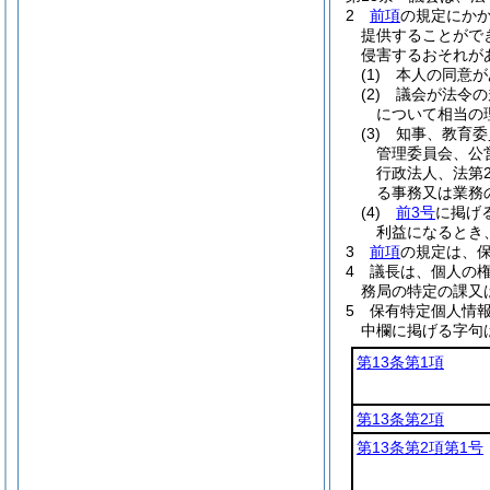
2
前項
の規定にか
提供することがで
侵害するおそれが
(1)
本人の同意が
(2)
議会が法令の
について相当の
(3)
知事、教育委
管理委員会、公
行政法人、法第
る事務又は業務
(4)
前3号
に掲げ
利益になるとき
3
前項
の規定は、
4
議長は、個人の
務局の特定の課又
5
保有特定個人情
中欄に掲げる字句
第13条第1項
第13条第2項
第13条第2項第1号