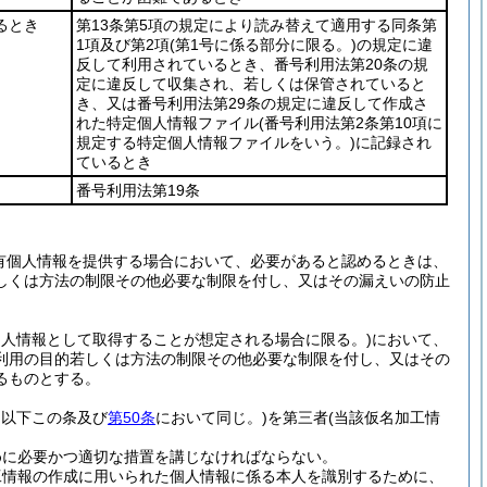
るとき
第13条第5項の規定により読み替えて適用する同条第
1項及び第2項
(第1号に係る部分に限る。)
の規定に違
反して利用されているとき、番号利用法第20条の規
定に違反して収集され、若しくは保管されていると
き、又は番号利用法第29条の規定に違反して作成さ
れた特定個人情報ファイル
(番号利用法第2条第10項に
規定する特定個人情報ファイルをいう。)
に記録され
ているとき
番号利用法第19条
有個人情報を提供する場合において、必要があると認めるときは、
しくは方法の制限その他必要な制限を付し、又はその漏えいの防止
個人情報として取得することが想定される場合に限る。)
において、
利用の目的若しくは方法の制限その他必要な制限を付し、又はその
るものとする。
。以下この条及び
第50条
において同じ。)
を第三者
(当該仮名加工情
めに必要かつ適切な措置を講じなければならない。
工情報の作成に用いられた個人情報に係る本人を識別するために、