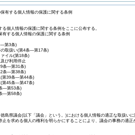
の保有する個人情報の保護に関する条例
する個人情報の保護に関する条例をここに公布する。
保有する個人情報の保護に関する条例
条―第3条)
等の取扱い
(第4条―第17条)
ファイル
(第18条)
正及び利用停止
19条―第31条)
32条―第38条)
止
(第39条―第44条)
求
(第45条―第47条)
8条―第53条)
4条―第58条)
、徳島県議会
(以下「議会」という。)
における個人情報の適正な取扱いに
停止を求める個人の権利を明らかにすることにより、議会の事務の適正