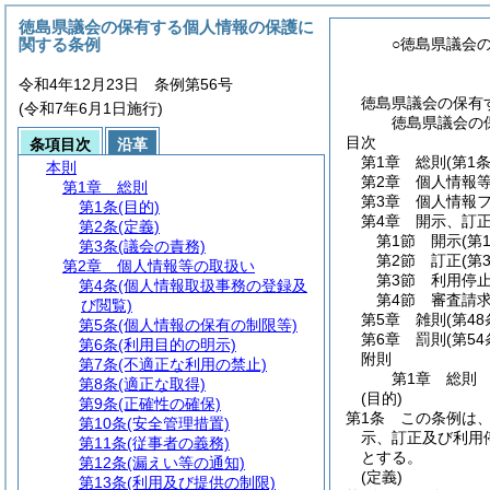
徳島県議会の保有する個人情報の保護に
関する条例
○徳島県議会
令和4年12月23日 条例第56号
徳島県議会の保有
(令和7年6月1日施行)
徳島県議会の
目次
条項目次
沿革
第1章
総則
(第1
本則
第2章
個人情報
第1章
総則
第3章
個人情報
第1条
(目的)
第4章
開示、訂
第2条
(定義)
第1節
開示
(第
第3条
(議会の責務)
第2節
訂正
(第
第2章
個人情報等の取扱い
第3節
利用停
第4条
(個人情報取扱事務の登録及
第4節
審査請
び閲覧)
第5章
雑則
(第4
第5条
(個人情報の保有の制限等)
第6章
罰則
(第5
第6条
(利用目的の明示)
附則
第7条
(不適正な利用の禁止)
第1章
総則
第8条
(適正な取得)
(目的)
第9条
(正確性の確保)
第1条
この条例は
第10条
(安全管理措置)
示、訂正及び利用
第11条
(従事者の義務)
とする。
第12条
(漏えい等の通知)
(定義)
第13条
(利用及び提供の制限)