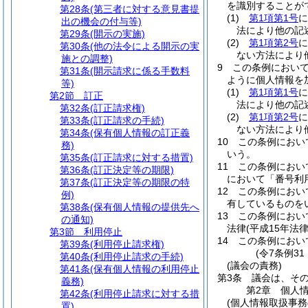
を識別することが
第28条
(第三者に対する意見書提
(1)
第1項第1号
に
出の機会の付与等)
法により他の記
第29条
(開示の実施)
(2)
第1項第2号
に
第30条
(他の法令による開示の実
ない方法により
施との調整)
9
この条例におい
第31条
(開示請求に係る手数料
ように個人情報を
等)
(1)
第1項第1号
に
第2節
訂正
法により他の記
第32条
(訂正請求権)
(2)
第1項第2号
に
第33条
(訂正請求の手続)
ない方法により
第34条
(保有個人情報の訂正義
10
この条例におい
務)
いう。
第35条
(訂正請求に対する措置)
11
この条例におい
第36条
(訂正決定等の期限)
において「番号利
第37条
(訂正決定等の期限の特
12
この条例におい
例)
有しているものを
第38条
(保有個人情報の提供先へ
13
この条例におい
の通知)
法律
(平成15年法
第3節
利用停止
14
この条例におい
第39条
(利用停止請求権)
(令7条例3
第40条
(利用停止請求の手続)
(議会の責務)
第41条
(保有個人情報の利用停止
第3条
議会は、そ
義務)
第2章
個人
第42条
(利用停止請求に対する措
(個人情報取扱事務
置)