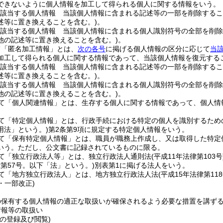
できないように個人情報を加工して得られる個人に関する情報をいう。
該当する個人情報 当該個人情報に含まれる記述等の一部を削除するこ
述等に置き換えることを含む。)
。
該当する個人情報 当該個人情報に含まれる個人識別符号の全部を削除
他の記述等に置き換えることを含む。)
。
て「匿名加工情報」とは、
次の各号
に掲げる個人情報の区分に応じて
当
加工して得られる個人に関する情報であって、当該個人情報を復元する
該当する個人情報 当該個人情報に含まれる記述等の一部を削除するこ
述等に置き換えることを含む。)
。
該当する個人情報 当該個人情報に含まれる個人識別符号の全部を削除
他の記述等に置き換えることを含む。)
。
て「個人関連情報」とは、生存する個人に関する情報であって、個人情
て「特定個人情報」とは、行政手続における特定の個人を識別するため
用法」という。)
第2条第9項に規定する特定個人情報をいう。
て「保有特定個人情報」とは、職員が職務上作成し、又は取得した特定
いう。
ただし、公文書に記録されているものに限る。
て「独立行政法人等」とは、独立行政法人通則法
(平成11年法律第103号
律第57号。以下「法」という。)
別表第1に掲げる法人をいう。
て「地方独立行政法人」とは、地方独立行政法人法
(平成15年法律第118
1・一部改正)
の保有する個人情報の適正な取扱いが確保されるよう必要な措置を講ず
情報等の取扱い
の登録及び閲覧)