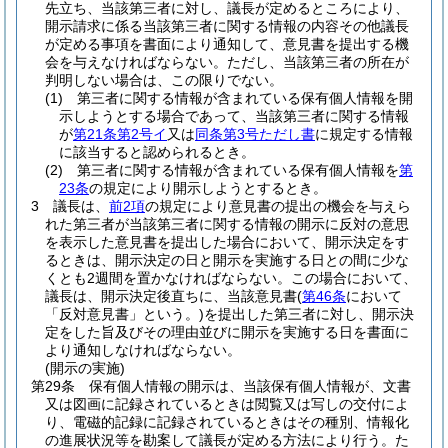
先立ち、当該第三者に対し、議長が定めるところにより、
開示請求に係る当該第三者に関する情報の内容その他議長
が定める事項を書面により通知して、意見書を提出する機
会を与えなければならない。
ただし、当該第三者の所在が
判明しない場合は、この限りでない。
(1)
第三者に関する情報が含まれている保有個人情報を開
示しようとする場合であって、当該第三者に関する情報
が
第21条第2号イ
又は
同条第3号ただし書
に規定する情報
に該当すると認められるとき。
(2)
第三者に関する情報が含まれている保有個人情報を
第
23条
の規定により開示しようとするとき。
3
議長は、
前2項
の規定により意見書の提出の機会を与えら
れた第三者が当該第三者に関する情報の開示に反対の意思
を表示した意見書を提出した場合において、開示決定をす
るときは、開示決定の日と開示を実施する日との間に少な
くとも2週間を置かなければならない。
この場合において、
議長は、開示決定後直ちに、当該意見書
(
第46条
において
「反対意見書」という。)
を提出した第三者に対し、開示決
定をした旨及びその理由並びに開示を実施する日を書面に
より通知しなければならない。
(開示の実施)
第29条
保有個人情報の開示は、当該保有個人情報が、文書
又は図画に記録されているときは閲覧又は写しの交付によ
り、電磁的記録に記録されているときはその種別、情報化
の進展状況等を勘案して議長が定める方法により行う。
た