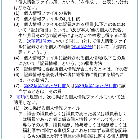
「個人情報ファイル簿」という。)
を作成し、公表しなけれ
ばならない。
(1)
個人情報ファイルの名称
(2)
個人情報ファイルの利用目的
(3)
個人情報ファイルに記録される項目
(以下この条にお
いて「記録項目」という。)
及び本人
(他の個人の氏名、
生年月日その他の記述等によらないで検索し得る者に限
る。
次項第1号カ
において同じ。)
として個人情報ファイ
ルに記録される個人の範囲
(
次項第2号
において「記録範
囲」という。)
(4)
個人情報ファイルに記録される個人情報
(以下この条
において「記録情報」という。)
の収集方法
(5)
記録情報に要配慮個人情報が含まれるときは、その旨
(6)
記録情報を議会以外の者に経常的に提供する場合に
は、その提供先
(7)
第32条第1項ただし書
又は
第39条第1項ただし書
に該
当するときは、その旨
2
前項
の規定は、次に掲げる個人情報ファイルについては、
適用しない。
(1)
次に掲げる個人情報ファイル
ア
議会の議員若しくは議員であった者又は職員若しく
は職員であった者に係る個人情報ファイルであって、
専らその人事、議員報酬、給与若しくは報酬若しくは
福利厚生に関する事項又はこれらに準ずる事項を記録
するもの
(議長が行う職員の採用試験に関する個人情報