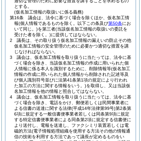
適切な管理のために必要な措置を講ずることを求めるもの
とする。
(仮名加工情報の取扱いに係る義務)
第16条
議会は、法令に基づく場合を除くほか、仮名加工情
報
(個人情報であるものを除く。以下この条及び
第50条
にお
いて同じ。)
を第三者
(当該仮名加工情報の取扱いの委託を
受けた者を除く。)
に提供してはならない。
2
議長は、その取り扱う仮名加工情報の漏えいの防止その他
仮名加工情報の安全管理のために必要かつ適切な措置を講
じなければならない。
3
議会は、仮名加工情報を取り扱うに当たっては、法令に基
づく場合を除き、当該仮名加工情報の作成に用いられた個
人情報に係る本人を識別するために、削除情報等
(仮名加工
情報の作成に用いられた個人情報から削除された記述等及
び個人識別符号並びに法第41条第1項の規定により行われ
た加工の方法に関する情報をいう。)
を取得し、又は当該仮
名加工情報を他の情報と照合してはならない。
4
議会は、仮名加工情報を取り扱うに当たっては、法令に基
づく場合を除き、電話をかけ、郵便若しくは民間事業者に
よる信書の送達に関する法律
(平成14年法律第99号)
第2条第
6項に規定する一般信書便事業者若しくは同条第9項に規定
する特定信書便事業者による同条第2項に規定する信書便に
より送付し、電報を送達し、ファクシミリ装置若しくは電
磁的方法
(電子情報処理組織を使用する方法その他の情報通
信の技術を利用する方法であって議長が定めるものをい