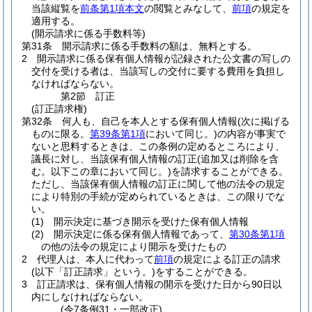
当該縦覧を
前条第1項本文
の閲覧とみなして、
前項
の規定を
適用する。
(開示請求に係る手数料等)
第31条
開示請求に係る手数料の額は、無料とする。
2
開示請求に係る保有個人情報が記録された公文書の写しの
交付を受ける者は、当該写しの交付に要する費用を負担し
なければならない。
第2節
訂正
(訂正請求権)
第32条
何人も、自己を本人とする保有個人情報
(次に掲げる
ものに限る。
第39条第1項
において同じ。)
の内容が事実で
ないと思料するときは、この条例の定めるところにより、
議長に対し、当該保有個人情報の訂正
(追加又は削除を含
む。以下この章において同じ。)
を請求することができる。
ただし、当該保有個人情報の訂正に関して他の法令の規定
により特別の手続が定められているときは、この限りでな
い。
(1)
開示決定に基づき開示を受けた保有個人情報
(2)
開示決定に係る保有個人情報であって、
第30条第1項
の他の法令の規定により開示を受けたもの
2
代理人は、本人に代わって
前項
の規定による訂正の請求
(以下「訂正請求」という。)
をすることができる。
3
訂正請求は、保有個人情報の開示を受けた日から90日以
内にしなければならない。
(令7条例31・一部改正)