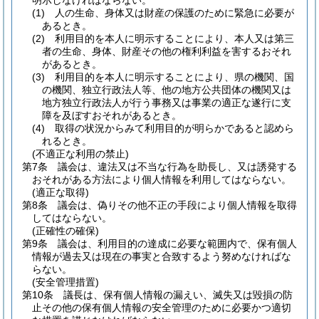
明示しなければならない。
(1)
人の生命、身体又は財産の保護のために緊急に必要が
あるとき。
(2)
利用目的を本人に明示することにより、本人又は第三
者の生命、身体、財産その他の権利利益を害するおそれ
があるとき。
(3)
利用目的を本人に明示することにより、県の機関、国
の機関、独立行政法人等、他の地方公共団体の機関又は
地方独立行政法人が行う事務又は事業の適正な遂行に支
障を及ぼすおそれがあるとき。
(4)
取得の状況からみて利用目的が明らかであると認めら
れるとき。
(不適正な利用の禁止)
第7条
議会は、違法又は不当な行為を助長し、又は誘発する
おそれがある方法により個人情報を利用してはならない。
(適正な取得)
第8条
議会は、偽りその他不正の手段により個人情報を取得
してはならない。
(正確性の確保)
第9条
議会は、利用目的の達成に必要な範囲内で、保有個人
情報が過去又は現在の事実と合致するよう努めなければな
らない。
(安全管理措置)
第10条
議長は、保有個人情報の漏えい、滅失又は毀損の防
止その他の保有個人情報の安全管理のために必要かつ適切