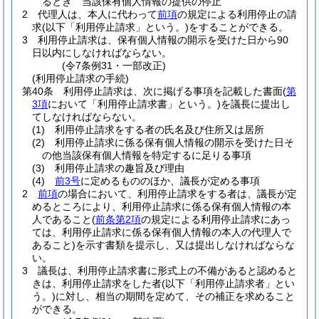
るとき 当該保有個人情報の提供の停止
2
代理人は、本人に代わって
前項
の規定による利用停止の請
求
(以下「利用停止請求」という。)
をすることができる。
3
利用停止請求は、保有個人情報の開示を受けた日から90
日以内にしなければならない。
(令7条例31・一部改正)
(利用停止請求の手続)
第40条
利用停止請求は、次に掲げる事項を記載した書面
(
第
3項
において「利用停止請求書」という。)
を議長に提出し
てしなければならない。
(1)
利用停止請求をする者の氏名及び住所又は居所
(2)
利用停止請求に係る保有個人情報の開示を受けた日そ
の他当該保有個人情報を特定するに足りる事項
(3)
利用停止請求の趣旨及び理由
(4)
前3号
に定めるもののほか、議長が定める事項
2
前項
の場合において、利用停止請求をする者は、議長が定
めるところにより、利用停止請求に係る保有個人情報の本
人であること
(
前条第2項
の規定による利用停止請求にあっ
ては、利用停止請求に係る保有個人情報の本人の代理人で
あること)
を示す書類を提示し、又は提出しなければならな
い。
3
議長は、利用停止請求書に形式上の不備があると認めると
きは、利用停止請求をした者
(以下「利用停止請求者」とい
う。)
に対し、相当の期間を定めて、その補正を求めること
ができる。