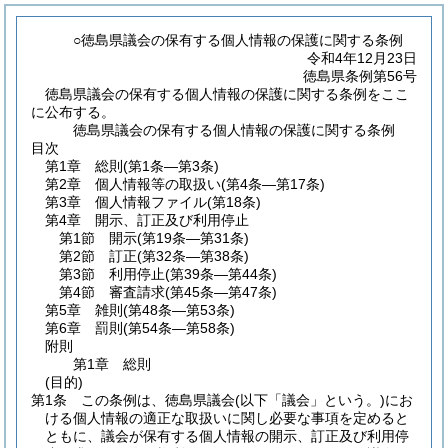
○徳島県議会の保有する個人情報の保護に関する条例
令和4年12月23日
徳島県条例第56号
徳島県議会の保有する個人情報の保護に関する条例をここ
に公布する。
徳島県議会の保有する個人情報の保護に関する条例
目次
第1章
総則
(第1条―第3条)
第2章
個人情報等の取扱い
(第4条―第17条)
第3章
個人情報ファイル
(第18条)
第4章
開示、訂正及び利用停止
第1節
開示
(第19条―第31条)
第2節
訂正
(第32条―第38条)
第3節
利用停止
(第39条―第44条)
第4節
審査請求
(第45条―第47条)
第5章
雑則
(第48条―第53条)
第6章
罰則
(第54条―第58条)
附則
第1章
総則
(目的)
第1条
この条例は、徳島県議会
(以下「議会」という。)
にお
ける個人情報の適正な取扱いに関し必要な事項を定めると
ともに、議会が保有する個人情報の開示、訂正及び利用停