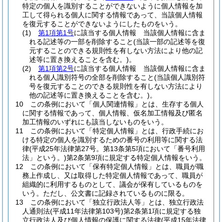
特定の個人を識別することができないように個人情報を加
工して得られる個人に関する情報であって、当該個人情報
を復元することができないようにしたものをいう。
(1)
第1項第1号
に該当する個人情報 当該個人情報に含ま
れる記述等の一部を削除すること
(当該一部の記述等を復
元することのできる規則性を有しない方法により他の記
述等に置き換えることを含む。)
。
(2)
第1項第2号
に該当する個人情報 当該個人情報に含ま
れる個人識別符号の全部を削除すること
(当該個人識別符
号を復元することのできる規則性を有しない方法により
他の記述等に置き換えることを含む。)
。
10
この条例において「個人関連情報」とは、生存する個人
に関する情報であって、個人情報、仮名加工情報及び匿名
加工情報のいずれにも該当しないものをいう。
11
この条例において「特定個人情報」とは、行政手続にお
ける特定の個人を識別するための番号の利用等に関する法
律
(平成25年法律第27号。第13条第5項において「番号利用
法」という。)
第2条第9項に規定する特定個人情報をいう。
12
この条例において「保有特定個人情報」とは、職員が職
務上作成し、又は取得した特定個人情報であって、職員が
組織的に利用するものとして、議会が保有しているものを
いう。
ただし、公文書に記録されているものに限る。
13
この条例において「独立行政法人等」とは、独立行政法
人通則法
(平成11年法律第103号)
第2条第1項に規定する独
立行政法人及び個人情報の保護に関する法律
(平成15年法律