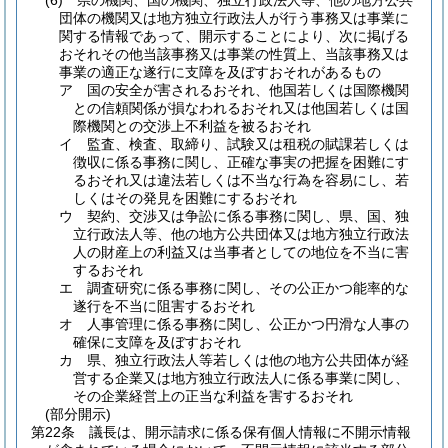
(6)
県の機関、国の機関、独立行政法人等、他の地方公共
団体の機関又は地方独立行政法人が行う事務又は事業に
関する情報であって、開示することにより、次に掲げる
おそれその他当該事務又は事業の性質上、当該事務又は
事業の適正な遂行に支障を及ぼすおそれがあるもの
ア
国の安全が害されるおそれ、他国若しくは国際機関
との信頼関係が損なわれるおそれ又は他国若しくは国
際機関との交渉上不利益を被るおそれ
イ
監査、検査、取締り、試験又は租税の賦課若しくは
徴収に係る事務に関し、正確な事実の把握を困難にす
るおそれ又は違法若しくは不当な行為を容易にし、若
しくはその発見を困難にするおそれ
ウ
契約、交渉又は争訟に係る事務に関し、県、国、独
立行政法人等、他の地方公共団体又は地方独立行政法
人の財産上の利益又は当事者としての地位を不当に害
するおそれ
エ
調査研究に係る事務に関し、その公正かつ能率的な
遂行を不当に阻害するおそれ
オ
人事管理に係る事務に関し、公正かつ円滑な人事の
確保に支障を及ぼすおそれ
カ
県、独立行政法人等若しくは他の地方公共団体が経
営する企業又は地方独立行政法人に係る事業に関し、
その企業経営上の正当な利益を害するおそれ
(部分開示)
第22条
議長は、開示請求に係る保有個人情報に不開示情報