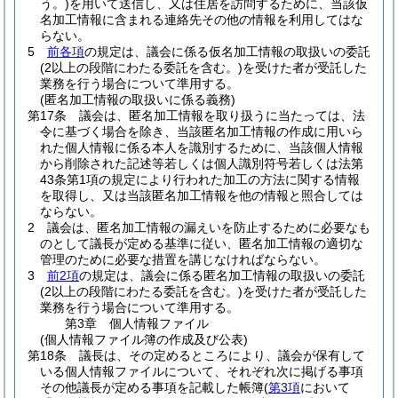
う。)
を用いて送信し、又は住居を訪問するために、当該仮
名加工情報に含まれる連絡先その他の情報を利用してはな
らない。
5
前各項
の規定は、議会に係る仮名加工情報の取扱いの委託
(2以上の段階にわたる委託を含む。)
を受けた者が受託した
業務を行う場合について準用する。
(匿名加工情報の取扱いに係る義務)
第17条
議会は、匿名加工情報を取り扱うに当たっては、法
令に基づく場合を除き、当該匿名加工情報の作成に用いら
れた個人情報に係る本人を識別するために、当該個人情報
から削除された記述等若しくは個人識別符号若しくは法第
43条第1項の規定により行われた加工の方法に関する情報
を取得し、又は当該匿名加工情報を他の情報と照合しては
ならない。
2
議会は、匿名加工情報の漏えいを防止するために必要なも
のとして議長が定める基準に従い、匿名加工情報の適切な
管理のために必要な措置を講じなければならない。
3
前2項
の規定は、議会に係る匿名加工情報の取扱いの委託
(2以上の段階にわたる委託を含む。)
を受けた者が受託した
業務を行う場合について準用する。
第3章
個人情報ファイル
(個人情報ファイル簿の作成及び公表)
第18条
議長は、その定めるところにより、議会が保有して
いる個人情報ファイルについて、それぞれ次に掲げる事項
その他議長が定める事項を記載した帳簿
(
第3項
において