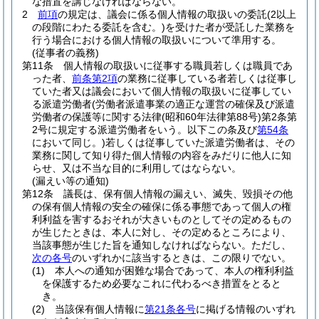
な措置を講じなければならない。
2
前項
の規定は、議会に係る個人情報の取扱いの委託
(2以上
の段階にわたる委託を含む。)
を受けた者が受託した業務を
行う場合における個人情報の取扱いについて準用する。
(従事者の義務)
第11条
個人情報の取扱いに従事する職員若しくは職員であ
った者、
前条第2項
の業務に従事している者若しくは従事し
ていた者又は議会において個人情報の取扱いに従事してい
る派遣労働者
(労働者派遣事業の適正な運営の確保及び派遣
労働者の保護等に関する法律
(昭和60年法律第88号)
第2条第
2号に規定する派遣労働者をいう。以下この条及び
第54条
において同じ。)
若しくは従事していた派遣労働者は、その
業務に関して知り得た個人情報の内容をみだりに他人に知
らせ、又は不当な目的に利用してはならない。
(漏えい等の通知)
第12条
議長は、保有個人情報の漏えい、滅失、毀損その他
の保有個人情報の安全の確保に係る事態であって個人の権
利利益を害するおそれが大きいものとしてその定めるもの
が生じたときは、本人に対し、その定めるところにより、
当該事態が生じた旨を通知しなければならない。
ただし、
次の各号
のいずれかに該当するときは、この限りでない。
(1)
本人への通知が困難な場合であって、本人の権利利益
を保護するため必要なこれに代わるべき措置をとると
き。
(2)
当該保有個人情報に
第21条各号
に掲げる情報のいずれ