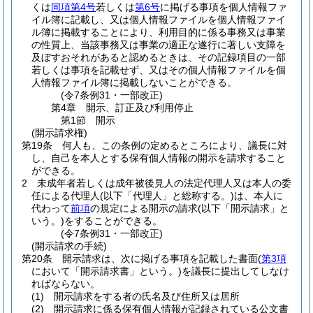
くは
同項第4号
若しくは
第6号
に掲げる事項を個人情報ファ
イル簿に記載し、又は個人情報ファイルを個人情報ファイ
ル簿に掲載することにより、利用目的に係る事務又は事業
の性質上、当該事務又は事業の適正な遂行に著しい支障を
及ぼすおそれがあると認めるときは、その記録項目の一部
若しくは事項を記載せず、又はその個人情報ファイルを個
人情報ファイル簿に掲載しないことができる。
(令7条例31・一部改正)
第4章
開示、訂正及び利用停止
第1節
開示
(開示請求権)
第19条
何人も、この条例の定めるところにより、議長に対
し、自己を本人とする保有個人情報の開示を請求すること
ができる。
2
未成年者若しくは成年被後見人の法定代理人又は本人の委
任による代理人
(以下「代理人」と総称する。)
は、本人に
代わって
前項
の規定による開示の請求
(以下「開示請求」と
いう。)
をすることができる。
(令7条例31・一部改正)
(開示請求の手続)
第20条
開示請求は、次に掲げる事項を記載した書面
(
第3項
において「開示請求書」という。)
を議長に提出してしなけ
ればならない。
(1)
開示請求をする者の氏名及び住所又は居所
(2)
開示請求に係る保有個人情報が記録されている公文書