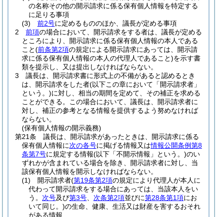
の名称その他の開示請求に係る保有個人情報を特定する
に足りる事項
(3)
前2号
に定めるもののほか、議長が定める事項
2
前項
の場合において、開示請求をする者は、議長が定める
ところにより、開示請求に係る保有個人情報の本人である
こと
(
前条第2項
の規定による開示請求にあっては、開示請
求に係る保有個人情報の本人の代理人であること)
を示す書
類を提示し、又は提出しなければならない。
3
議長は、開示請求書に形式上の不備があると認めるとき
は、開示請求をした者
(以下この章において「開示請求者」
という。)
に対し、相当の期間を定めて、その補正を求める
ことができる。
この場合において、議長は、開示請求者に
対し、補正の参考となる情報を提供するよう努めなければ
ならない。
(保有個人情報の開示義務)
第21条
議長は、開示請求があったときは、開示請求に係る
保有個人情報に
次の各号
に掲げる情報又は
情報公開条例第8
条第7号
に規定する情報
(以下「不開示情報」という。)
のい
ずれかが含まれている場合を除き、開示請求者に対し、当
該保有個人情報を開示しなければならない。
(1)
開示請求者
(
第19条第2項
の規定により代理人が本人に
代わって開示請求をする場合にあっては、当該本人をい
う。
次号
及び
第3号
、
次条第2項
並びに
第28条第1項
にお
いて同じ。)
の生命、健康、生活又は財産を害するおそれ
がある情報