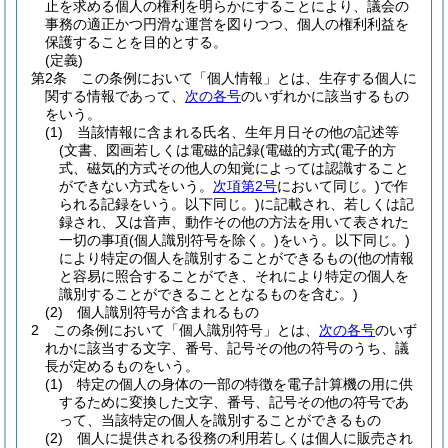
止を求める個人の権利を明らかにすることにより、議会の
事務の適正かつ円滑な運営を図りつつ、個人の権利利益を
保護することを目的とする。
(定義)
第2条
この条例において「個人情報」とは、生存する個人に
関する情報であって、
次の各号
のいずれかに該当するもの
をいう。
(1)
当該情報に含まれる氏名、生年月日その他の記述等
(文書、図画若しくは電磁的記録
(電磁的方式
(電子的方
式、磁気的方式その他人の知覚によっては認識すること
ができない方式をいう。
次項第2号
において同じ。)
で作
られる記録をいう。以下同じ。)
に記載され、若しくは記
録され、又は音声、動作その他の方法を用いて表された
一切の事項
(個人識別符号を除く。)
をいう。以下同じ。)
により特定の個人を識別することができるもの
(他の情報
と容易に照合することができ、それにより特定の個人を
識別することができることとなるものを含む。)
(2)
個人識別符号が含まれるもの
2
この条例において「個人識別符号」とは、
次の各号
のいず
れかに該当する文字、番号、記号その他の符号のうち、議
長が定めるものをいう。
(1)
特定の個人の身体の一部の特徴を電子計算機の用に供
するために変換した文字、番号、記号その他の符号であ
って、当該特定の個人を識別することができるもの
(2)
個人に提供される役務の利用若しくは個人に販売され