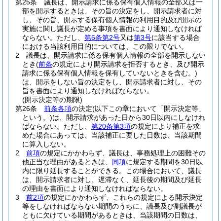
第25条
議長は、開示請求に係る保有個人情報の全部又は一
部を開示するときは、その旨の決定をし、開示請求者に対
し、その旨、開示する保有個人情報の利用目的及び開示の
実施に関し議長が定める事項を書面により通知しなければ
ならない。
ただし、
第6条第2号
又は
第3号
に該当する場合
における当該利用目的については、この限りでない。
2
議長は、開示請求に係る保有個人情報の全部を開示しない
とき
(
前条
の規定により開示請求を拒否するとき、及び開示
請求に係る保有個人情報を保有していないときを含む。)
は、開示をしない旨の決定をし、開示請求者に対し、その
旨を書面により通知しなければならない。
(開示決定等の期限)
第26条
前条各項
の決定
(以下この章において「開示決定等」
という。)
は、開示請求があった日から30日以内にしなけれ
ばならない。
ただし、
第20条第3項
の規定により補正を求
めた場合にあっては、当該補正に要した日数は、当該期間
に算入しない。
2
前項
の規定にかかわらず、議長は、事務処理上の困難その
他正当な理由があるときは、
同項
に規定する期間を30日以
内に限り延長することができる。
この場合において、議長
は、開示請求者に対し、遅滞なく、延長後の期間及び延長
の理由を書面により通知しなければならない。
3
前2項
の規定にかかわらず、これらの規定による開示決定
等をしなければならない期間のうちに、議長及び副議長が
ともに欠けている期間があるときは、当該期間の日数は、