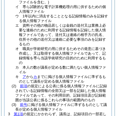
ファイルを含む。)
イ
専ら試験的な電子計算機処理の用に供するための個
人情報ファイル
ウ
1年以内に消去することとなる記録情報のみを記録す
る個人情報ファイル
エ
資料その他の物品若しくは金銭の送付又は業務上必
要な連絡のために利用する記録情報を記録した個人情
報ファイルであって、送付又は連絡の相手方の氏名、
住所その他の送付又は連絡に必要な事項のみを記録す
るもの
オ
職員が学術研究の用に供するためその発意に基づき
作成し、又は取得する個人情報ファイルであって、記
録情報を専ら当該学術研究の目的のために利用するも
の
カ
本人の数が議長が定める数に満たない個人情報ファ
イル
キ
ア
から
カ
までに掲げる個人情報ファイルに準ずるも
のとして議長が定める個人情報ファイル
(2)
前項
の規定による公表に係る個人情報ファイルに記録
されている記録情報の全部又は一部を記録した個人情報
ファイルであって、その利用目的、記録項目及び記録範
囲が当該公表に係るこれらの事項の範囲内のもの
(3)
前号
に掲げる個人情報ファイルに準ずるものとして議
長が定める個人情報ファイル
3
第1項
の規定にかかわらず、議長は、記録項目の一部若し