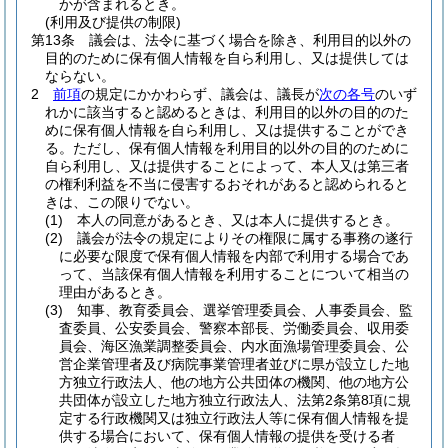
かが含まれるとき。
(利用及び提供の制限)
第13条
議会は、法令に基づく場合を除き、利用目的以外の
目的のために保有個人情報を自ら利用し、又は提供しては
ならない。
2
前項
の規定にかかわらず、議会は、議長が
次の各号
のいず
れかに該当すると認めるときは、利用目的以外の目的のた
めに保有個人情報を自ら利用し、又は提供することができ
る。
ただし、保有個人情報を利用目的以外の目的のために
自ら利用し、又は提供することによって、本人又は第三者
の権利利益を不当に侵害するおそれがあると認められると
きは、この限りでない。
(1)
本人の同意があるとき、又は本人に提供するとき。
(2)
議会が法令の規定によりその権限に属する事務の遂行
に必要な限度で保有個人情報を内部で利用する場合であ
って、当該保有個人情報を利用することについて相当の
理由があるとき。
(3)
知事、教育委員会、選挙管理委員会、人事委員会、監
査委員、公安委員会、警察本部長、労働委員会、収用委
員会、海区漁業調整委員会、内水面漁場管理委員会、公
営企業管理者及び病院事業管理者並びに県が設立した地
方独立行政法人、他の地方公共団体の機関、他の地方公
共団体が設立した地方独立行政法人、法第2条第8項に規
定する行政機関又は独立行政法人等に保有個人情報を提
供する場合において、保有個人情報の提供を受ける者