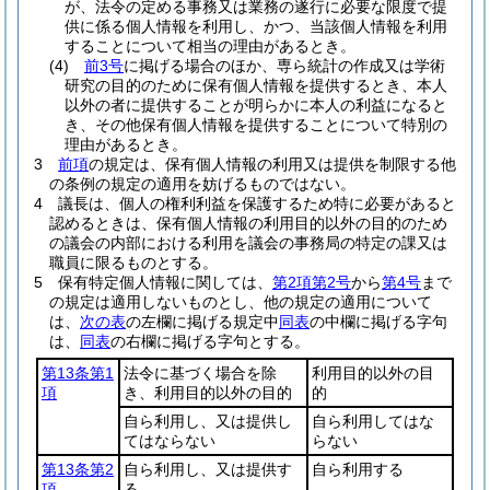
が、法令の定める事務又は業務の遂行に必要な限度で提
供に係る個人情報を利用し、かつ、当該個人情報を利用
することについて相当の理由があるとき。
(4)
前3号
に掲げる場合のほか、専ら統計の作成又は学術
研究の目的のために保有個人情報を提供するとき、本人
以外の者に提供することが明らかに本人の利益になると
き、その他保有個人情報を提供することについて特別の
理由があるとき。
3
前項
の規定は、保有個人情報の利用又は提供を制限する他
の条例の規定の適用を妨げるものではない。
4
議長は、個人の権利利益を保護するため特に必要があると
認めるときは、保有個人情報の利用目的以外の目的のため
の議会の内部における利用を議会の事務局の特定の課又は
職員に限るものとする。
5
保有特定個人情報に関しては、
第2項第2号
から
第4号
まで
の規定は適用しないものとし、他の規定の適用について
は、
次の表
の左欄に掲げる規定中
同表
の中欄に掲げる字句
は、
同表
の右欄に掲げる字句とする。
第13条第1
法令に基づく場合を除
利用目的以外の目
項
き、利用目的以外の目的
的
自ら利用し、又は提供し
自ら利用してはな
てはならない
らない
第13条第2
自ら利用し、又は提供す
自ら利用する
項
る