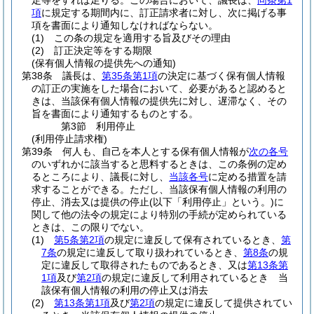
定等をすれば足りる。
この場合において、議長は、
同条第1
項
に規定する期間内に、訂正請求者に対し、次に掲げる事
項を書面により通知しなければならない。
(1)
この条の規定を適用する旨及びその理由
(2)
訂正決定等をする期限
(保有個人情報の提供先への通知)
第38条
議長は、
第35条第1項
の決定に基づく保有個人情報
の訂正の実施をした場合において、必要があると認めると
きは、当該保有個人情報の提供先に対し、遅滞なく、その
旨を書面により通知するものとする。
第3節
利用停止
(利用停止請求権)
第39条
何人も、自己を本人とする保有個人情報が
次の各号
のいずれかに該当すると思料するときは、この条例の定め
るところにより、議長に対し、
当該各号
に定める措置を請
求することができる。
ただし、当該保有個人情報の利用の
停止、消去又は提供の停止
(以下「利用停止」という。)
に
関して他の法令の規定により特別の手続が定められている
ときは、この限りでない。
(1)
第5条第2項
の規定に違反して保有されているとき、
第
7条
の規定に違反して取り扱われているとき、
第8条
の規
定に違反して取得されたものであるとき、又は
第13条第
1項
及び
第2項
の規定に違反して利用されているとき 当
該保有個人情報の利用の停止又は消去
(2)
第13条第1項
及び
第2項
の規定に違反して提供されてい