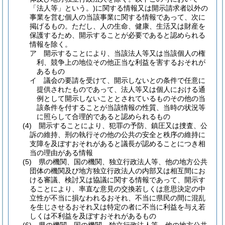
「法人等」という。)
に関する情報又は開示請求者以外の
事業を営む個人の当該事業に関する情報であって、次に
掲げるもの。
ただし、人の生命、健康、生活又は財産を
保護するため、開示することが必要であると認められる
情報を除く。
ア
開示することにより、当該法人等又は当該個人の権
利、競争上の地位その他正当な利益を害するおそれが
あるもの
イ
議会の要請を受けて、開示しないとの条件で任意に
提供されたものであって、法人等又は個人における通
例として開示しないこととされているものその他の当
該条件を付することが当該情報の性質、当時の状況等
に照らして合理的であると認められるもの
(4)
開示することにより、犯罪の予防、鎮圧又は捜査、公
訴の維持、刑の執行その他の公共の安全と秩序の維持に
支障を及ぼすおそれがあると議長が認めることにつき相
当の理由がある情報
(5)
県の機関、国の機関、独立行政法人等、他の地方公共
団体の機関及び地方独立行政法人の内部又は相互間にお
ける審議、検討又は協議に関する情報であって、開示す
ることにより、率直な意見の交換若しくは意思決定の中
立性が不当に損なわれるおそれ、不当に県民の間に混乱
を生じさせるおそれ又は特定の者に不当に利益を与え若
しくは不利益を及ぼすおそれがあるもの