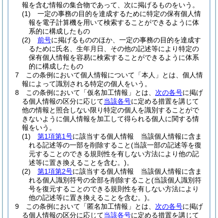
報を含む情報の集合物であって、次に掲げるものをいう。
(1)
一定の事務の目的を達成するために特定の保有個人情
報を電子計算機を用いて検索することができるように体
系的に構成したもの
(2)
前号
に掲げるもののほか、一定の事務の目的を達成す
るために氏名、生年月日、その他の記述等により特定の
保有個人情報を容易に検索することができるように体系
的に構成したもの
7
この条例において個人情報について「本人」とは、個人情
報によって識別される特定の個人をいう。
8
この条例において「仮名加工情報」とは、
次の各号
に掲げ
る個人情報の区分に応じて
当該各号
に定める措置を講じて
他の情報と照合しない限り特定の個人を識別することがで
きないように個人情報を加工して得られる個人に関する情
報をいう。
(1)
第1項第1号
に該当する個人情報 当該個人情報に含ま
れる記述等の一部を削除すること
(当該一部の記述等を復
元することのできる規則性を有しない方法により他の記
述等に置き換えることを含む。)
。
(2)
第1項第2号
に該当する個人情報 当該個人情報に含ま
れる個人識別符号の全部を削除すること
(当該個人識別符
号を復元することのできる規則性を有しない方法により
他の記述等に置き換えることを含む。)
。
9
この条例において「匿名加工情報」とは、
次の各号
に掲げ
る個人情報の区分に応じて
当該各号
に定める措置を講じて