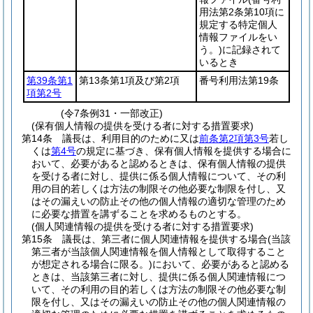
用法第2条第10項に
規定する特定個人
情報ファイルをい
う。)
に記録されて
いるとき
第39条第1
第13条第1項及び第2項
番号利用法第19条
項第2号
(令7条例31・一部改正)
(保有個人情報の提供を受ける者に対する措置要求)
第14条
議長は、利用目的のために又は
前条第2項第3号
若し
くは
第4号
の規定に基づき、保有個人情報を提供する場合に
おいて、必要があると認めるときは、保有個人情報の提供
を受ける者に対し、提供に係る個人情報について、その利
用の目的若しくは方法の制限その他必要な制限を付し、又
はその漏えいの防止その他の個人情報の適切な管理のため
に必要な措置を講ずることを求めるものとする。
(個人関連情報の提供を受ける者に対する措置要求)
第15条
議長は、第三者に個人関連情報を提供する場合
(当該
第三者が当該個人関連情報を個人情報として取得すること
が想定される場合に限る。)
において、必要があると認める
ときは、当該第三者に対し、提供に係る個人関連情報につ
いて、その利用の目的若しくは方法の制限その他必要な制
限を付し、又はその漏えいの防止その他の個人関連情報の