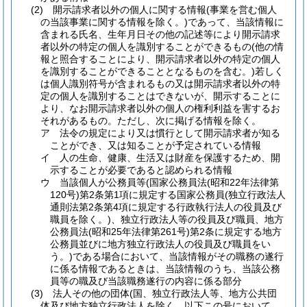
(2)
開示請求者以外の個人に関する情報
(事業を営む個人
の当該事業に関する情報を除く。)
であって、当該情報に
含まれる氏名、生年月日その他の記述等により開示請求
者以外の特定の個人を識別することができるもの
(他の情
報と照合することにより、開示請求者以外の特定の個人
を識別することができることとなるものを含む。)
若しく
は個人識別符号が含まれるもの又は開示請求者以外の特
定の個人を識別することはできないが、開示することに
より、なお開示請求者以外の個人の権利利益を害するお
それがあるもの。
ただし、次に掲げる情報を除く。
ア
法令の規定により又は慣行として開示請求者が知る
ことができ、又は知ることが予定されている情報
イ
人の生命、健康、生活又は財産を保護するため、開
示することが必要であると認められる情報
ウ
当該個人が公務員等
(国家公務員法
(昭和22年法律第
120号)
第2条第1項に規定する国家公務員
(独立行政法人
通則法第2条第4項に規定する行政執行法人の役員及び
職員を除く。)
、独立行政法人等の役員及び職員、地方
公務員法
(昭和25年法律第261号)
第2条に規定する地方
公務員並びに地方独立行政法人の役員及び職員をい
う。)
である場合において、当該情報がその職務の遂行
に係る情報であるときは、当該情報のうち、当該公務
員等の職及び当該職務遂行の内容に係る部分
(3)
法人その他の団体
(国、独立行政法人等、地方公共団
体及び地方独立行政法人を除く。以下この号において