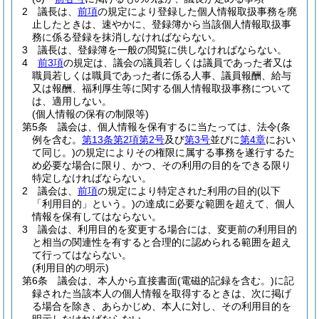
2
議長は、
前項
の規定により登録した個人情報取扱事務を廃
止したときは、速やかに、登録簿から当該個人情報取扱事
務に係る登録を抹消しなければならない。
3
議長は、登録簿を一般の閲覧に供しなければならない。
4
前3項
の規定は、議会の議員若しくは議員であった者又は
職員若しくは職員であった者に係る人事、議員報酬、給与
又は報酬、福利厚生等に関する個人情報取扱事務について
は、適用しない。
(個人情報の保有の制限等)
第5条
議会は、個人情報を保有するに当たっては、法令
(条
例を含む。
第13条第2項第2号
及び
第3号
並びに
第4章
におい
て同じ。)
の規定によりその権限に属する事務を遂行するた
め必要な場合に限り、かつ、その利用の目的をできる限り
特定しなければならない。
2
議会は、
前項
の規定により特定された利用の目的
(以下
「利用目的」という。)
の達成に必要な範囲を超えて、個人
情報を保有してはならない。
3
議会は、利用目的を変更する場合には、変更前の利用目的
と相当の関連性を有すると合理的に認められる範囲を超え
て行ってはならない。
(利用目的の明示)
第6条
議会は、本人から直接書面
(電磁的記録を含む。)
に記
録された当該本人の個人情報を取得するときは、次に掲げ
る場合を除き、あらかじめ、本人に対し、その利用目的を