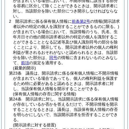
が含まれている場合において、不開示情報に該当する部分
を容易に区分して除くことができるときは、開示請求者に
対し、当該部分を除いた部分につき開示しなければならな
い。
2
開示請求に係る保有個人情報に
前条第2号
の情報
(開示請求
者以外の特定の個人を識別することができるものに限る。)
が含まれている場合において、当該情報のうち、氏名、生
年月日その他の開示請求者以外の特定の個人を識別するこ
とができることとなる記述等及び個人識別符号の部分を除
くことにより、開示しても、開示請求者以外の個人の権利
利益が害されるおそれがないと認められるときは、当該部
分を除いた部分は、
同号
の情報に含まれないものとみなし
て、
前項
の規定を適用する。
(裁量的開示)
第23条
議長は、開示請求に係る保有個人情報に不開示情報
が含まれている場合であっても、個人の権利利益を保護す
るため特に必要があると認めるときは、開示請求者に対
し、当該保有個人情報を開示することができる。
(保有個人情報の存否に関する情報)
第24条
開示請求に対し、当該開示請求に係る保有個人情報
が存在しているか否かを答えるだけで、不開示情報を開示
することとなるときは、議長は、当該保有個人情報の存否
を明らかにしないで、当該開示請求を拒否することができ
る。
(開示請求に対する措置)