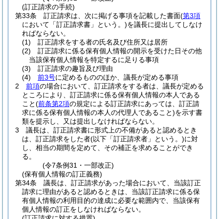
(訂正請求の手続)
第33条
訂正請求は、次に掲げる事項を記載した書面
(
第3項
において「訂正請求書」という。)
を議長に提出してしなけ
ればならない。
(1)
訂正請求をする者の氏名及び住所又は居所
(2)
訂正請求に係る保有個人情報の開示を受けた日その他
当該保有個人情報を特定するに足りる事項
(3)
訂正請求の趣旨及び理由
(4)
前3号
に定めるもののほか、議長が定める事項
2
前項
の場合において、訂正請求をする者は、議長が定める
ところにより、訂正請求に係る保有個人情報の本人である
こと
(
前条第2項
の規定による訂正請求にあっては、訂正請
求に係る保有個人情報の本人の代理人であること)
を示す書
類を提示し、又は提出しなければならない。
3
議長は、訂正請求書に形式上の不備があると認めるとき
は、訂正請求をした者
(以下「訂正請求者」という。)
に対
し、相当の期間を定めて、その補正を求めることができ
る。
(令7条例31・一部改正)
(保有個人情報の訂正義務)
第34条
議長は、訂正請求があった場合において、当該訂正
請求に理由があると認めるときは、当該訂正請求に係る保
有個人情報の利用目的の達成に必要な範囲内で、当該保有
個人情報の訂正をしなければならない。
(訂正請求に対する措置)