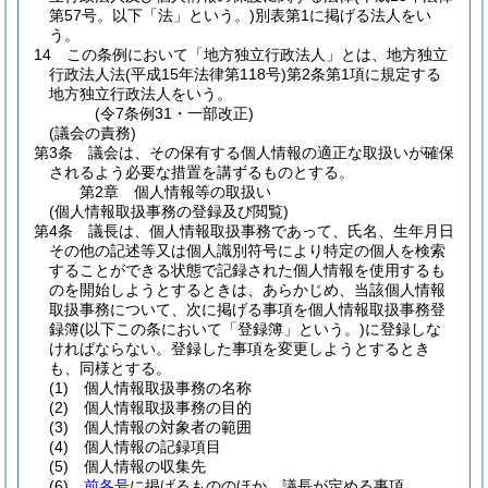
第57号。以下「法」という。)
別表第1に掲げる法人をい
う。
14
この条例において「地方独立行政法人」とは、地方独立
行政法人法
(平成15年法律第118号)
第2条第1項に規定する
地方独立行政法人をいう。
(令7条例31・一部改正)
(議会の責務)
第3条
議会は、その保有する個人情報の適正な取扱いが確保
されるよう必要な措置を講ずるものとする。
第2章
個人情報等の取扱い
(個人情報取扱事務の登録及び閲覧)
第4条
議長は、個人情報取扱事務であって、氏名、生年月日
その他の記述等又は個人識別符号により特定の個人を検索
することができる状態で記録された個人情報を使用するも
のを開始しようとするときは、あらかじめ、当該個人情報
取扱事務について、次に掲げる事項を個人情報取扱事務登
録簿
(以下この条において「登録簿」という。)
に登録しな
ければならない。
登録した事項を変更しようとするとき
も、同様とする。
(1)
個人情報取扱事務の名称
(2)
個人情報取扱事務の目的
(3)
個人情報の対象者の範囲
(4)
個人情報の記録項目
(5)
個人情報の収集先
(6)
前各号
に掲げるもののほか、議長が定める事項