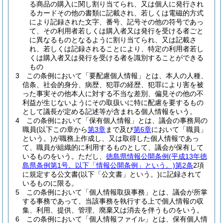
る商品の購入に関し割り当てられ、又は個人に発行され
るカードその他の書類に記載され、若しくは電磁的方式
により記録された文字、番号、記号その他の符号であっ
て、その利用者若しくは購入者又は発行を受ける者ごと
に異なるものとなるように割り当てられ、又は記載さ
れ、若しくは記録されることにより、特定の利用者若し
くは購入者又は発行を受ける者を識別することができる
もの
3
この条例において「要配慮個人情報」とは、本人の人種、
信条、社会的身分、病歴、犯罪の経歴、犯罪により害を被
った事実その他本人に対する不当な差別、偏見その他の不
利益が生じないようにその取扱いに特に配慮を要するもの
として議長が定める記述等が含まれる個人情報をいう。
4
この条例において「保有個人情報」とは、議会の事務局の
職員
(以下この章から
第3章
まで及び
第6章
において「職員」
という。)
が職務上作成し、又は取得した個人情報であっ
て、職員が組織的に利用するものとして、議会が保有して
いるものをいう。
ただし、
徳島県情報公開条例
(平成13年徳
島県条例第1号。以下「情報公開条例」という。)
第2条
2項
に規定する公文書
(以下「公文書」という。)
に記録されて
いるものに限る。
5
この条例において「個人情報取扱事務」とは、議会が所掌
する事務であって、当該事務を執行する上で個人情報の収
集、利用、提供、管理、廃棄又は消去を伴うものをいう。
6
この条例において「個人情報ファイル」とは、保有個人情