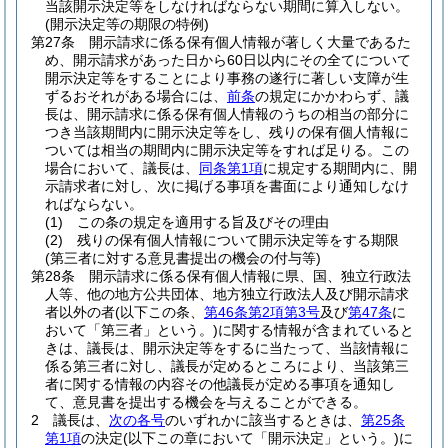
当該開示決定等をしなければならない期間に算入しない。
(開示決定等の期限の特例)
第27条
開示請求に係る保有個人情報が著しく大量であるた
め、開示請求があった日から60日以内にその全てについて
開示決定等をすることにより事務の遂行に著しい支障が生
ずるおそれがある場合には、
前条
の規定にかかわらず、議
長は、開示請求に係る保有個人情報のうちの相当の部分に
つき当該期間内に開示決定等をし、残りの保有個人情報に
ついては相当の期間内に開示決定等をすれば足りる。
この
場合において、議長は、
同条第1項
に規定する期間内に、開
示請求者に対し、次に掲げる事項を書面により通知しなけ
ればならない。
(1)
この条の規定を適用する旨及びその理由
(2)
残りの保有個人情報について開示決定等をする期限
(第三者に対する意見書提出の機会の付与等)
第28条
開示請求に係る保有個人情報に県、国、独立行政法
人等、他の地方公共団体、地方独立行政法人及び開示請求
者以外の者
(以下この条、
第46条第2項第3号
及び
第47条
に
おいて「第三者」という。)
に関する情報が含まれていると
きは、議長は、開示決定等をするに当たって、当該情報に
係る第三者に対し、議長が定めるところにより、当該第三
者に関する情報の内容その他議長が定める事項を通知し
て、意見書を提出する機会を与えることができる。
2
議長は、
次の各号
のいずれかに該当するときは、
第25条
第1項
の決定
(以下この章において「開示決定」という。)
に