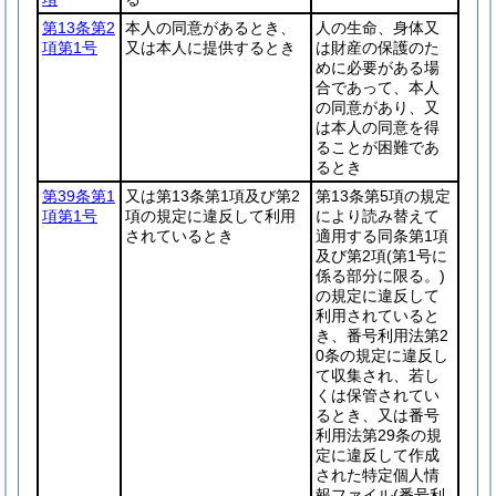
第13条第2
本人の同意があるとき、
人の生命、身体又
項第1号
又は本人に提供するとき
は財産の保護のた
めに必要がある場
合であって、本人
の同意があり、又
は本人の同意を得
ることが困難であ
るとき
第39条第1
又は第13条第1項及び第2
第13条第5項の規定
項第1号
項の規定に違反して利用
により読み替えて
されているとき
適用する同条第1項
及び第2項
(第1号に
係る部分に限る。)
の規定に違反して
利用されていると
き、番号利用法第2
0条の規定に違反し
て収集され、若し
くは保管されてい
るとき、又は番号
利用法第29条の規
定に違反して作成
された特定個人情
報ファイル
(番号利