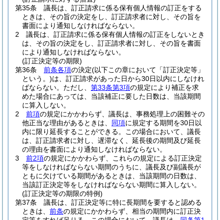
第35条
議長は、訂正請求に係る保有個人情報の訂正をする
ときは、その旨の決定をし、訂正請求者に対し、その旨を
書面により通知しなければならない。
2
議長は、訂正請求に係る保有個人情報の訂正をしないとき
は、その旨の決定をし、訂正請求者に対し、その旨を書面
により通知しなければならない。
(訂正決定等の期限)
第36条
前条各項
の決定
(以下この章において「訂正決定等」
という。)
は、訂正請求があった日から30日以内にしなけれ
ばならない。
ただし、
第33条第3項
の規定により補正を求
めた場合にあっては、当該補正に要した日数は、当該期間
に算入しない。
2
前項
の規定にかかわらず、議長は、事務処理上の困難その
他正当な理由があるときは、
同項
に規定する期間を30日以
内に限り延長することができる。
この場合において、議長
は、訂正請求者に対し、遅滞なく、延長後の期間及び延長
の理由を書面により通知しなければならない。
3
前2項
の規定にかかわらず、これらの規定による訂正決定
等をしなければならない期間のうちに、議長及び副議長が
ともに欠けている期間があるときは、当該期間の日数は、
当該訂正決定等をしなければならない期間に算入しない。
(訂正決定等の期限の特例)
第37条
議長は、訂正決定等に特に長期間を要すると認める
ときは、
前条
の規定にかかわらず、相当の期間内に訂正決