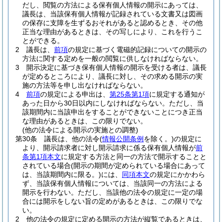
だし、閲覧の方法による保有個人情報の開示にあっては、
議長は、当該保有個人情報が記録されている文書又は図画
の保存に支障を生ずるおそれがあると認めるとき、その他
正当な理由があるときは、その写しにより、これを行うこ
とができる。
2
議長は、
前項
の規定に基づく電磁的記録についての開示の
方法に関する定めを一般の閲覧に供しなければならない。
3
開示決定に基づき保有個人情報の開示を受ける者は、議長
が定めるところにより、議長に対し、その求める開示の実
施の方法等を申し出なければならない。
4
前項
の規定による申出は、
第25条第1項
に規定する通知が
あった日から30日以内にしなければならない。
ただし、当
該期間内に当該申出をすることができないことにつき正当
な理由があるときは、この限りでない。
(他の法令による開示の実施との調整)
第30条
議長は、他の法令
(
情報公開条例
を除く。)
の規定に
より、開示請求者に対し開示請求に係る保有個人情報が
前
条第1項本文
に規定する方法と同一の方法で開示することと
されている場合
(開示の期間が定められている場合にあって
は、当該期間内に限る。)
には、
同項本文
の規定にかかわら
ず、当該保有個人情報については、当該同一の方法による
開示を行わない。
ただし、当該他の法令の規定に一定の場
合には開示をしない旨の定めがあるときは、この限りでな
い。
2
他の法令の規定に定める開示の方法が縦覧であるときは、