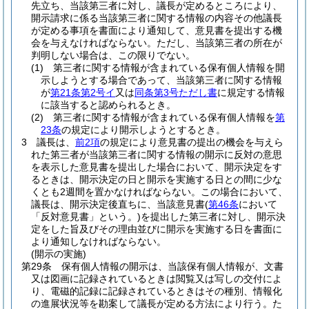
先立ち、当該第三者に対し、議長が定めるところにより、
開示請求に係る当該第三者に関する情報の内容その他議長
が定める事項を書面により通知して、意見書を提出する機
会を与えなければならない。
ただし、当該第三者の所在が
判明しない場合は、この限りでない。
(1)
第三者に関する情報が含まれている保有個人情報を開
示しようとする場合であって、当該第三者に関する情報
が
第21条第2号イ
又は
同条第3号ただし書
に規定する情報
に該当すると認められるとき。
(2)
第三者に関する情報が含まれている保有個人情報を
第
23条
の規定により開示しようとするとき。
3
議長は、
前2項
の規定により意見書の提出の機会を与えら
れた第三者が当該第三者に関する情報の開示に反対の意思
を表示した意見書を提出した場合において、開示決定をす
るときは、開示決定の日と開示を実施する日との間に少な
くとも2週間を置かなければならない。
この場合において、
議長は、開示決定後直ちに、当該意見書
(
第46条
において
「反対意見書」という。)
を提出した第三者に対し、開示決
定をした旨及びその理由並びに開示を実施する日を書面に
より通知しなければならない。
(開示の実施)
第29条
保有個人情報の開示は、当該保有個人情報が、文書
又は図画に記録されているときは閲覧又は写しの交付によ
り、電磁的記録に記録されているときはその種別、情報化
の進展状況等を勘案して議長が定める方法により行う。
た