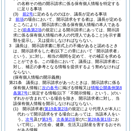
の名称その他の開示請求に係る保有個人情報を特定する
に足りる事項
(3)
前2号
に定めるもののほか、議長が定める事項
2
前項
の場合において、開示請求をする者は、議長が定める
ところにより、開示請求に係る保有個人情報の本人である
こと
(
前条第2項
の規定による開示請求にあっては、開示請
求に係る保有個人情報の本人の代理人であること)
を示す書
類を提示し、又は提出しなければならない。
3
議長は、開示請求書に形式上の不備があると認めるとき
は、開示請求をした者
(以下この章において「開示請求者」
という。)
に対し、相当の期間を定めて、その補正を求める
ことができる。
この場合において、議長は、開示請求者に
対し、補正の参考となる情報を提供するよう努めなければ
ならない。
(保有個人情報の開示義務)
第21条
議長は、開示請求があったときは、開示請求に係る
保有個人情報に
次の各号
に掲げる情報又は
情報公開条例第8
条第7号
に規定する情報
(以下「不開示情報」という。)
のい
ずれかが含まれている場合を除き、開示請求者に対し、当
該保有個人情報を開示しなければならない。
(1)
開示請求者
(
第19条第2項
の規定により代理人が本人に
代わって開示請求をする場合にあっては、当該本人をい
う。
次号
及び
第3号
、
次条第2項
並びに
第28条第1項
にお
いて同じ。)
の生命、健康、生活又は財産を害するおそれ
がある情報