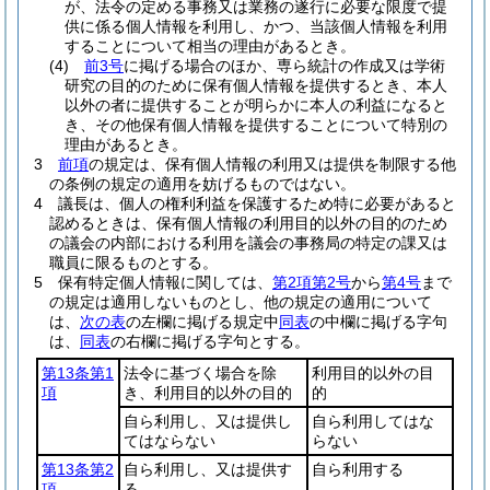
が、法令の定める事務又は業務の遂行に必要な限度で提
供に係る個人情報を利用し、かつ、当該個人情報を利用
することについて相当の理由があるとき。
(4)
前3号
に掲げる場合のほか、専ら統計の作成又は学術
研究の目的のために保有個人情報を提供するとき、本人
以外の者に提供することが明らかに本人の利益になると
き、その他保有個人情報を提供することについて特別の
理由があるとき。
3
前項
の規定は、保有個人情報の利用又は提供を制限する他
の条例の規定の適用を妨げるものではない。
4
議長は、個人の権利利益を保護するため特に必要があると
認めるときは、保有個人情報の利用目的以外の目的のため
の議会の内部における利用を議会の事務局の特定の課又は
職員に限るものとする。
5
保有特定個人情報に関しては、
第2項第2号
から
第4号
まで
の規定は適用しないものとし、他の規定の適用について
は、
次の表
の左欄に掲げる規定中
同表
の中欄に掲げる字句
は、
同表
の右欄に掲げる字句とする。
第13条第1
法令に基づく場合を除
利用目的以外の目
項
き、利用目的以外の目的
的
自ら利用し、又は提供し
自ら利用してはな
てはならない
らない
第13条第2
自ら利用し、又は提供す
自ら利用する
項
る