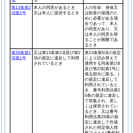
第13条第2
本人の同意があるとき、
人の生命、身体又
項第1号
又は本人に提供するとき
は財産の保護のた
めに必要がある場
合であって、本人
の同意があり、又
は本人の同意を得
ることが困難であ
るとき
第39条第1
又は第13条第1項及び第2
第13条第5項の規定
項第1号
項の規定に違反して利用
により読み替えて
されているとき
適用する同条第1項
及び第2項
(第1号に
係る部分に限る。)
の規定に違反して
利用されていると
き、番号利用法第2
0条の規定に違反し
て収集され、若し
くは保管されてい
るとき、又は番号
利用法第29条の規
定に違反して作成
された特定個人情
報ファイル
(番号利