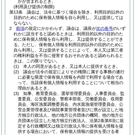
かが含まれるとき。
(利用及び提供の制限)
第13条
議会は、法令に基づく場合を除き、利用目的以外の
目的のために保有個人情報を自ら利用し、又は提供しては
ならない。
2
前項
の規定にかかわらず、議会は、議長が
次の各号
のいず
れかに該当すると認めるときは、利用目的以外の目的のた
めに保有個人情報を自ら利用し、又は提供することができ
る。
ただし、保有個人情報を利用目的以外の目的のために
自ら利用し、又は提供することによって、本人又は第三者
の権利利益を不当に侵害するおそれがあると認められると
きは、この限りでない。
(1)
本人の同意があるとき、又は本人に提供するとき。
(2)
議会が法令の規定によりその権限に属する事務の遂行
に必要な限度で保有個人情報を内部で利用する場合であ
って、当該保有個人情報を利用することについて相当の
理由があるとき。
(3)
知事、教育委員会、選挙管理委員会、人事委員会、監
査委員、公安委員会、警察本部長、労働委員会、収用委
員会、海区漁業調整委員会、内水面漁場管理委員会、公
営企業管理者及び病院事業管理者並びに県が設立した地
方独立行政法人、他の地方公共団体の機関、他の地方公
共団体が設立した地方独立行政法人、法第2条第8項に規
定する行政機関又は独立行政法人等に保有個人情報を提
供する場合において、保有個人情報の提供を受ける者