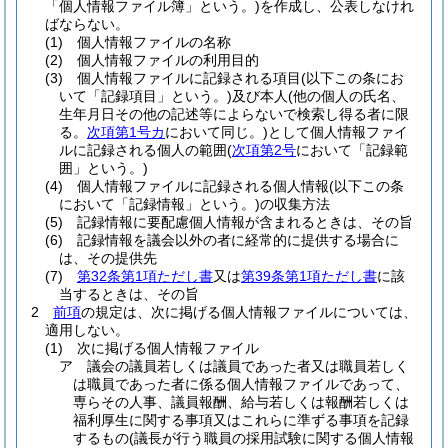
「個人情報ファイル簿」という。)
を作成し、公表しなけれ
ばならない。
(1)
個人情報ファイルの名称
(2)
個人情報ファイルの利用目的
(3)
個人情報ファイルに記録される項目
(以下この条にお
いて「記録項目」という。)
及び本人
(他の個人の氏名、
生年月日その他の記述等によらないで検索し得る者に限
る。
次項第1号カ
において同じ。)
として個人情報ファイ
ルに記録される個人の範囲
(
次項第2号
において「記録範
囲」という。)
(4)
個人情報ファイルに記録される個人情報
(以下この条
において「記録情報」という。)
の収集方法
(5)
記録情報に要配慮個人情報が含まれるときは、その旨
(6)
記録情報を議会以外の者に経常的に提供する場合に
は、その提供先
(7)
第32条第1項ただし書
又は
第39条第1項ただし書
に該
当するときは、その旨
2
前項
の規定は、次に掲げる個人情報ファイルについては、
適用しない。
(1)
次に掲げる個人情報ファイル
ア
議会の議員若しくは議員であった者又は職員若しく
は職員であった者に係る個人情報ファイルであって、
専らその人事、議員報酬、給与若しくは報酬若しくは
福利厚生に関する事項又はこれらに準ずる事項を記録
するもの
(議長が行う職員の採用試験に関する個人情報