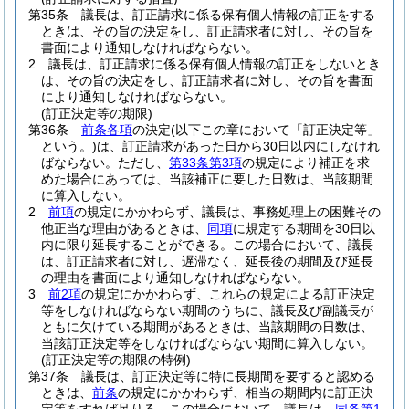
第35条
議長は、訂正請求に係る保有個人情報の訂正をする
ときは、その旨の決定をし、訂正請求者に対し、その旨を
書面により通知しなければならない。
2
議長は、訂正請求に係る保有個人情報の訂正をしないとき
は、その旨の決定をし、訂正請求者に対し、その旨を書面
により通知しなければならない。
(訂正決定等の期限)
第36条
前条各項
の決定
(以下この章において「訂正決定等」
という。)
は、訂正請求があった日から30日以内にしなけれ
ばならない。
ただし、
第33条第3項
の規定により補正を求
めた場合にあっては、当該補正に要した日数は、当該期間
に算入しない。
2
前項
の規定にかかわらず、議長は、事務処理上の困難その
他正当な理由があるときは、
同項
に規定する期間を30日以
内に限り延長することができる。
この場合において、議長
は、訂正請求者に対し、遅滞なく、延長後の期間及び延長
の理由を書面により通知しなければならない。
3
前2項
の規定にかかわらず、これらの規定による訂正決定
等をしなければならない期間のうちに、議長及び副議長が
ともに欠けている期間があるときは、当該期間の日数は、
当該訂正決定等をしなければならない期間に算入しない。
(訂正決定等の期限の特例)
第37条
議長は、訂正決定等に特に長期間を要すると認める
ときは、
前条
の規定にかかわらず、相当の期間内に訂正決