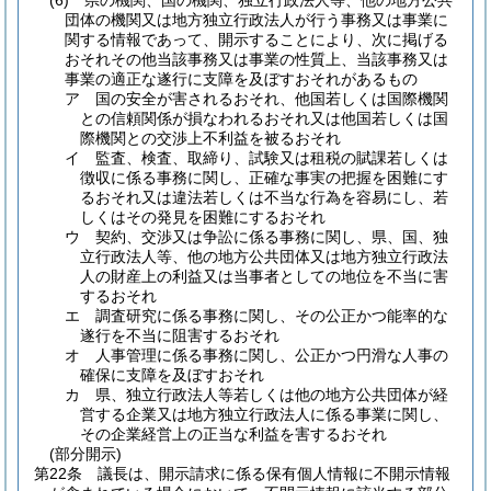
(6)
県の機関、国の機関、独立行政法人等、他の地方公共
団体の機関又は地方独立行政法人が行う事務又は事業に
関する情報であって、開示することにより、次に掲げる
おそれその他当該事務又は事業の性質上、当該事務又は
事業の適正な遂行に支障を及ぼすおそれがあるもの
ア
国の安全が害されるおそれ、他国若しくは国際機関
との信頼関係が損なわれるおそれ又は他国若しくは国
際機関との交渉上不利益を被るおそれ
イ
監査、検査、取締り、試験又は租税の賦課若しくは
徴収に係る事務に関し、正確な事実の把握を困難にす
るおそれ又は違法若しくは不当な行為を容易にし、若
しくはその発見を困難にするおそれ
ウ
契約、交渉又は争訟に係る事務に関し、県、国、独
立行政法人等、他の地方公共団体又は地方独立行政法
人の財産上の利益又は当事者としての地位を不当に害
するおそれ
エ
調査研究に係る事務に関し、その公正かつ能率的な
遂行を不当に阻害するおそれ
オ
人事管理に係る事務に関し、公正かつ円滑な人事の
確保に支障を及ぼすおそれ
カ
県、独立行政法人等若しくは他の地方公共団体が経
営する企業又は地方独立行政法人に係る事業に関し、
その企業経営上の正当な利益を害するおそれ
(部分開示)
第22条
議長は、開示請求に係る保有個人情報に不開示情報