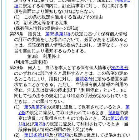
定等をすれば足りる。
この場合において、議長は、
同条第1
項
に規定する期間内に、訂正請求者に対し、次に掲げる事
項を書面により通知しなければならない。
(1)
この条の規定を適用する旨及びその理由
(2)
訂正決定等をする期限
(保有個人情報の提供先への通知)
第38条
議長は、
第35条第1項
の決定に基づく保有個人情報
の訂正の実施をした場合において、必要があると認めると
きは、当該保有個人情報の提供先に対し、遅滞なく、その
旨を書面により通知するものとする。
第3節
利用停止
(利用停止請求権)
第39条
何人も、自己を本人とする保有個人情報が
次の各号
のいずれかに該当すると思料するときは、この条例の定め
るところにより、議長に対し、
当該各号
に定める措置を請
求することができる。
ただし、当該保有個人情報の利用の
停止、消去又は提供の停止
(以下「利用停止」という。)
に
関して他の法令の規定により特別の手続が定められている
ときは、この限りでない。
(1)
第5条第2項
の規定に違反して保有されているとき、
第
7条
の規定に違反して取り扱われているとき、
第8条
の規
定に違反して取得されたものであるとき、又は
第13条第
1項
及び
第2項
の規定に違反して利用されているとき 当
該保有個人情報の利用の停止又は消去
(2)
第13条第1項
及び
第2項
の規定に違反して提供されてい