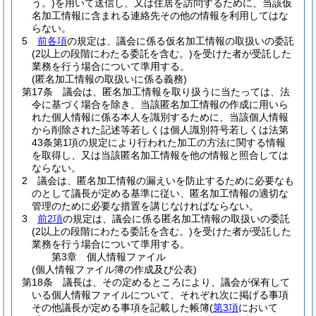
う。)
を用いて送信し、又は住居を訪問するために、当該仮
名加工情報に含まれる連絡先その他の情報を利用してはな
らない。
5
前各項
の規定は、議会に係る仮名加工情報の取扱いの委託
(2以上の段階にわたる委託を含む。)
を受けた者が受託した
業務を行う場合について準用する。
(匿名加工情報の取扱いに係る義務)
第17条
議会は、匿名加工情報を取り扱うに当たっては、法
令に基づく場合を除き、当該匿名加工情報の作成に用いら
れた個人情報に係る本人を識別するために、当該個人情報
から削除された記述等若しくは個人識別符号若しくは法第
43条第1項の規定により行われた加工の方法に関する情報
を取得し、又は当該匿名加工情報を他の情報と照合しては
ならない。
2
議会は、匿名加工情報の漏えいを防止するために必要なも
のとして議長が定める基準に従い、匿名加工情報の適切な
管理のために必要な措置を講じなければならない。
3
前2項
の規定は、議会に係る匿名加工情報の取扱いの委託
(2以上の段階にわたる委託を含む。)
を受けた者が受託した
業務を行う場合について準用する。
第3章
個人情報ファイル
(個人情報ファイル簿の作成及び公表)
第18条
議長は、その定めるところにより、議会が保有して
いる個人情報ファイルについて、それぞれ次に掲げる事項
その他議長が定める事項を記載した帳簿
(
第3項
において