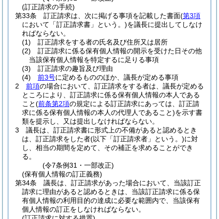
(訂正請求の手続)
第33条
訂正請求は、次に掲げる事項を記載した書面
(
第3項
において「訂正請求書」という。)
を議長に提出してしなけ
ればならない。
(1)
訂正請求をする者の氏名及び住所又は居所
(2)
訂正請求に係る保有個人情報の開示を受けた日その他
当該保有個人情報を特定するに足りる事項
(3)
訂正請求の趣旨及び理由
(4)
前3号
に定めるもののほか、議長が定める事項
2
前項
の場合において、訂正請求をする者は、議長が定める
ところにより、訂正請求に係る保有個人情報の本人である
こと
(
前条第2項
の規定による訂正請求にあっては、訂正請
求に係る保有個人情報の本人の代理人であること)
を示す書
類を提示し、又は提出しなければならない。
3
議長は、訂正請求書に形式上の不備があると認めるとき
は、訂正請求をした者
(以下「訂正請求者」という。)
に対
し、相当の期間を定めて、その補正を求めることができ
る。
(令7条例31・一部改正)
(保有個人情報の訂正義務)
第34条
議長は、訂正請求があった場合において、当該訂正
請求に理由があると認めるときは、当該訂正請求に係る保
有個人情報の利用目的の達成に必要な範囲内で、当該保有
個人情報の訂正をしなければならない。
(訂正請求に対する措置)