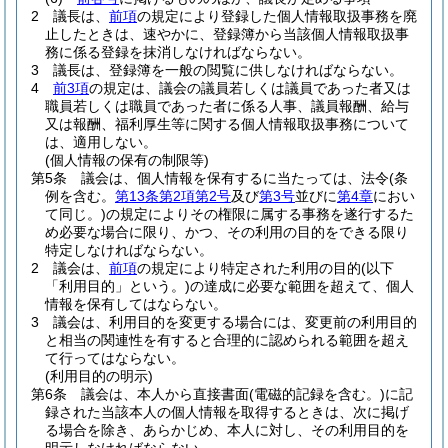
2
議長は、
前項
の規定により登録した個人情報取扱事務を廃
止したときは、速やかに、登録簿から当該個人情報取扱事
務に係る登録を抹消しなければならない。
3
議長は、登録簿を一般の閲覧に供しなければならない。
4
前3項
の規定は、議会の議員若しくは議員であった者又は
職員若しくは職員であった者に係る人事、議員報酬、給与
又は報酬、福利厚生等に関する個人情報取扱事務について
は、適用しない。
(個人情報の保有の制限等)
第5条
議会は、個人情報を保有するに当たっては、法令
(条
例を含む。
第13条第2項第2号
及び
第3号
並びに
第4章
におい
て同じ。)
の規定によりその権限に属する事務を遂行するた
め必要な場合に限り、かつ、その利用の目的をできる限り
特定しなければならない。
2
議会は、
前項
の規定により特定された利用の目的
(以下
「利用目的」という。)
の達成に必要な範囲を超えて、個人
情報を保有してはならない。
3
議会は、利用目的を変更する場合には、変更前の利用目的
と相当の関連性を有すると合理的に認められる範囲を超え
て行ってはならない。
(利用目的の明示)
第6条
議会は、本人から直接書面
(電磁的記録を含む。)
に記
録された当該本人の個人情報を取得するときは、次に掲げ
る場合を除き、あらかじめ、本人に対し、その利用目的を