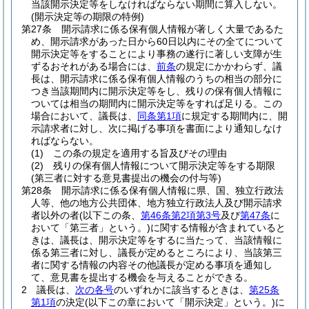
当該開示決定等をしなければならない期間に算入しない。
(開示決定等の期限の特例)
第27条
開示請求に係る保有個人情報が著しく大量であるた
め、開示請求があった日から60日以内にその全てについて
開示決定等をすることにより事務の遂行に著しい支障が生
ずるおそれがある場合には、
前条
の規定にかかわらず、議
長は、開示請求に係る保有個人情報のうちの相当の部分に
つき当該期間内に開示決定等をし、残りの保有個人情報に
ついては相当の期間内に開示決定等をすれば足りる。
この
場合において、議長は、
同条第1項
に規定する期間内に、開
示請求者に対し、次に掲げる事項を書面により通知しなけ
ればならない。
(1)
この条の規定を適用する旨及びその理由
(2)
残りの保有個人情報について開示決定等をする期限
(第三者に対する意見書提出の機会の付与等)
第28条
開示請求に係る保有個人情報に県、国、独立行政法
人等、他の地方公共団体、地方独立行政法人及び開示請求
者以外の者
(以下この条、
第46条第2項第3号
及び
第47条
に
おいて「第三者」という。)
に関する情報が含まれていると
きは、議長は、開示決定等をするに当たって、当該情報に
係る第三者に対し、議長が定めるところにより、当該第三
者に関する情報の内容その他議長が定める事項を通知し
て、意見書を提出する機会を与えることができる。
2
議長は、
次の各号
のいずれかに該当するときは、
第25条
第1項
の決定
(以下この章において「開示決定」という。)
に