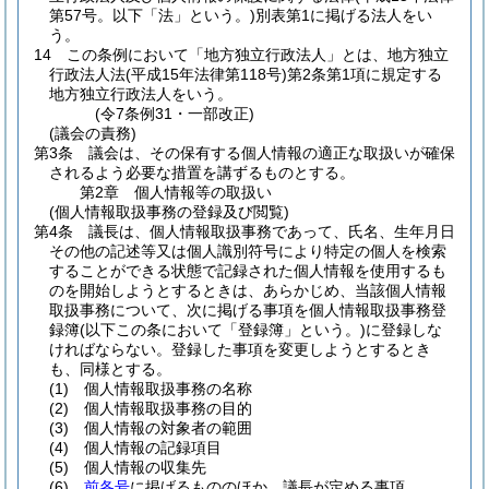
第57号。以下「法」という。)
別表第1に掲げる法人をい
う。
14
この条例において「地方独立行政法人」とは、地方独立
行政法人法
(平成15年法律第118号)
第2条第1項に規定する
地方独立行政法人をいう。
(令7条例31・一部改正)
(議会の責務)
第3条
議会は、その保有する個人情報の適正な取扱いが確保
されるよう必要な措置を講ずるものとする。
第2章
個人情報等の取扱い
(個人情報取扱事務の登録及び閲覧)
第4条
議長は、個人情報取扱事務であって、氏名、生年月日
その他の記述等又は個人識別符号により特定の個人を検索
することができる状態で記録された個人情報を使用するも
のを開始しようとするときは、あらかじめ、当該個人情報
取扱事務について、次に掲げる事項を個人情報取扱事務登
録簿
(以下この条において「登録簿」という。)
に登録しな
ければならない。
登録した事項を変更しようとするとき
も、同様とする。
(1)
個人情報取扱事務の名称
(2)
個人情報取扱事務の目的
(3)
個人情報の対象者の範囲
(4)
個人情報の記録項目
(5)
個人情報の収集先
(6)
前各号
に掲げるもののほか、議長が定める事項