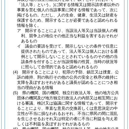
「法人等」という。)
に関する情報又は開示請求者以外の
事業を営む個人の当該事業に関する情報であって、次に
掲げるもの。
ただし、人の生命、健康、生活又は財産を
保護するため、開示することが必要であると認められる
情報を除く。
ア
開示することにより、当該法人等又は当該個人の権
利、競争上の地位その他正当な利益を害するおそれが
あるもの
イ
議会の要請を受けて、開示しないとの条件で任意に
提供されたものであって、法人等又は個人における通
例として開示しないこととされているものその他の当
該条件を付することが当該情報の性質、当時の状況等
に照らして合理的であると認められるもの
(4)
開示することにより、犯罪の予防、鎮圧又は捜査、公
訴の維持、刑の執行その他の公共の安全と秩序の維持に
支障を及ぼすおそれがあると議長が認めることにつき相
当の理由がある情報
(5)
県の機関、国の機関、独立行政法人等、他の地方公共
団体の機関及び地方独立行政法人の内部又は相互間にお
ける審議、検討又は協議に関する情報であって、開示す
ることにより、率直な意見の交換若しくは意思決定の中
立性が不当に損なわれるおそれ、不当に県民の間に混乱
を生じさせるおそれ又は特定の者に不当に利益を与え若
しくは不利益を及ぼすおそれがあるもの