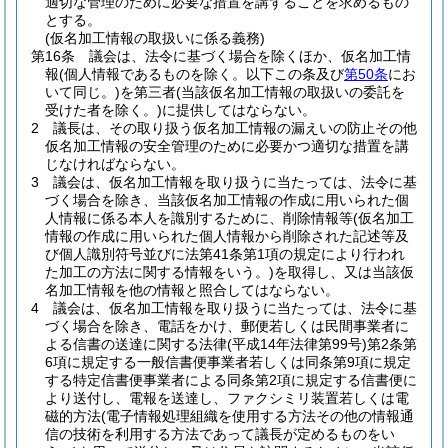
適切な管理のために必要な措置を講ずることを求めるもの
とする。
(仮名加工情報の取扱いに係る義務)
第16条
議会は、法令に基づく場合を除くほか、仮名加工情
報
(個人情報であるものを除く。以下この条及び
第50条
にお
いて同じ。)
を第三者
(当該仮名加工情報の取扱いの委託を
受けた者を除く。)
に提供してはならない。
2
議長は、その取り扱う仮名加工情報の漏えいの防止その他
仮名加工情報の安全管理のために必要かつ適切な措置を講
じなければならない。
3
議会は、仮名加工情報を取り扱うに当たっては、法令に基
づく場合を除き、当該仮名加工情報の作成に用いられた個
人情報に係る本人を識別するために、削除情報等
(仮名加工
情報の作成に用いられた個人情報から削除された記述等及
び個人識別符号並びに法第41条第1項の規定により行われ
た加工の方法に関する情報をいう。)
を取得し、又は当該仮
名加工情報を他の情報と照合してはならない。
4
議会は、仮名加工情報を取り扱うに当たっては、法令に基
づく場合を除き、電話をかけ、郵便若しくは民間事業者に
よる信書の送達に関する法律
(平成14年法律第99号)
第2条第
6項に規定する一般信書便事業者若しくは同条第9項に規定
する特定信書便事業者による同条第2項に規定する信書便に
より送付し、電報を送達し、ファクシミリ装置若しくは電
磁的方法
(電子情報処理組織を使用する方法その他の情報通
信の技術を利用する方法であって議長が定めるものをい