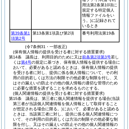
用法第2条第10項に
規定する特定個人
情報ファイルをい
う。)
に記録されて
いるとき
第39条第1
第13条第1項及び第2項
番号利用法第19条
項第2号
(令7条例31・一部改正)
(保有個人情報の提供を受ける者に対する措置要求)
第14条
議長は、利用目的のために又は
前条第2項第3号
若し
くは
第4号
の規定に基づき、保有個人情報を提供する場合に
おいて、必要があると認めるときは、保有個人情報の提供
を受ける者に対し、提供に係る個人情報について、その利
用の目的若しくは方法の制限その他必要な制限を付し、又
はその漏えいの防止その他の個人情報の適切な管理のため
に必要な措置を講ずることを求めるものとする。
(個人関連情報の提供を受ける者に対する措置要求)
第15条
議長は、第三者に個人関連情報を提供する場合
(当該
第三者が当該個人関連情報を個人情報として取得すること
が想定される場合に限る。)
において、必要があると認める
ときは、当該第三者に対し、提供に係る個人関連情報につ
いて、その利用の目的若しくは方法の制限その他必要な制
限を付し、又はその漏えいの防止その他の個人関連情報の