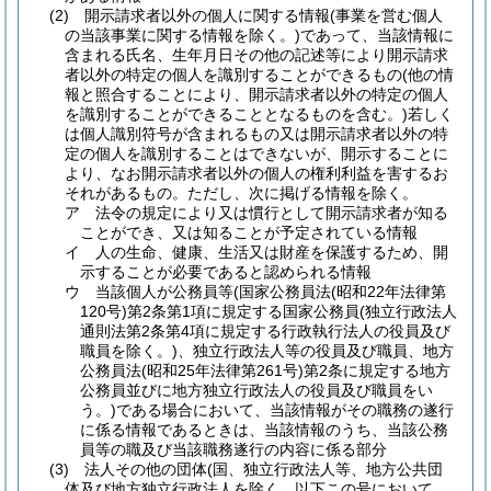
(2)
開示請求者以外の個人に関する情報
(事業を営む個人
の当該事業に関する情報を除く。)
であって、当該情報に
含まれる氏名、生年月日その他の記述等により開示請求
者以外の特定の個人を識別することができるもの
(他の情
報と照合することにより、開示請求者以外の特定の個人
を識別することができることとなるものを含む。)
若しく
は個人識別符号が含まれるもの又は開示請求者以外の特
定の個人を識別することはできないが、開示することに
より、なお開示請求者以外の個人の権利利益を害するお
それがあるもの。
ただし、次に掲げる情報を除く。
ア
法令の規定により又は慣行として開示請求者が知る
ことができ、又は知ることが予定されている情報
イ
人の生命、健康、生活又は財産を保護するため、開
示することが必要であると認められる情報
ウ
当該個人が公務員等
(国家公務員法
(昭和22年法律第
120号)
第2条第1項に規定する国家公務員
(独立行政法人
通則法第2条第4項に規定する行政執行法人の役員及び
職員を除く。)
、独立行政法人等の役員及び職員、地方
公務員法
(昭和25年法律第261号)
第2条に規定する地方
公務員並びに地方独立行政法人の役員及び職員をい
う。)
である場合において、当該情報がその職務の遂行
に係る情報であるときは、当該情報のうち、当該公務
員等の職及び当該職務遂行の内容に係る部分
(3)
法人その他の団体
(国、独立行政法人等、地方公共団
体及び地方独立行政法人を除く。以下この号において