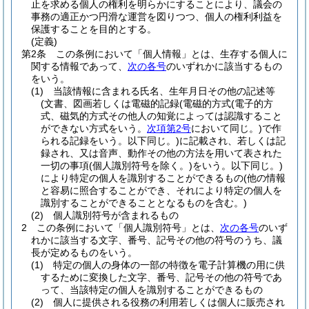
止を求める個人の権利を明らかにすることにより、議会の
事務の適正かつ円滑な運営を図りつつ、個人の権利利益を
保護することを目的とする。
(定義)
第2条
この条例において「個人情報」とは、生存する個人に
関する情報であって、
次の各号
のいずれかに該当するもの
をいう。
(1)
当該情報に含まれる氏名、生年月日その他の記述等
(文書、図画若しくは電磁的記録
(電磁的方式
(電子的方
式、磁気的方式その他人の知覚によっては認識すること
ができない方式をいう。
次項第2号
において同じ。)
で作
られる記録をいう。以下同じ。)
に記載され、若しくは記
録され、又は音声、動作その他の方法を用いて表された
一切の事項
(個人識別符号を除く。)
をいう。以下同じ。)
により特定の個人を識別することができるもの
(他の情報
と容易に照合することができ、それにより特定の個人を
識別することができることとなるものを含む。)
(2)
個人識別符号が含まれるもの
2
この条例において「個人識別符号」とは、
次の各号
のいず
れかに該当する文字、番号、記号その他の符号のうち、議
長が定めるものをいう。
(1)
特定の個人の身体の一部の特徴を電子計算機の用に供
するために変換した文字、番号、記号その他の符号であ
って、当該特定の個人を識別することができるもの
(2)
個人に提供される役務の利用若しくは個人に販売され