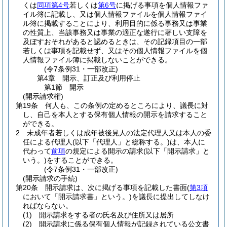
くは
同項第4号
若しくは
第6号
に掲げる事項を個人情報ファ
イル簿に記載し、又は個人情報ファイルを個人情報ファイ
ル簿に掲載することにより、利用目的に係る事務又は事業
の性質上、当該事務又は事業の適正な遂行に著しい支障を
及ぼすおそれがあると認めるときは、その記録項目の一部
若しくは事項を記載せず、又はその個人情報ファイルを個
人情報ファイル簿に掲載しないことができる。
(令7条例31・一部改正)
第4章
開示、訂正及び利用停止
第1節
開示
(開示請求権)
第19条
何人も、この条例の定めるところにより、議長に対
し、自己を本人とする保有個人情報の開示を請求すること
ができる。
2
未成年者若しくは成年被後見人の法定代理人又は本人の委
任による代理人
(以下「代理人」と総称する。)
は、本人に
代わって
前項
の規定による開示の請求
(以下「開示請求」と
いう。)
をすることができる。
(令7条例31・一部改正)
(開示請求の手続)
第20条
開示請求は、次に掲げる事項を記載した書面
(
第3項
において「開示請求書」という。)
を議長に提出してしなけ
ればならない。
(1)
開示請求をする者の氏名及び住所又は居所
(2)
開示請求に係る保有個人情報が記録されている公文書