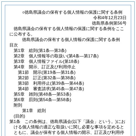
○徳島県議会の保有する個人情報の保護に関する条例
令和4年12月23日
徳島県条例第56号
徳島県議会の保有する個人情報の保護に関する条例をここ
に公布する。
徳島県議会の保有する個人情報の保護に関する条例
目次
第1章
総則
(第1条―第3条)
第2章
個人情報等の取扱い
(第4条―第17条)
第3章
個人情報ファイル
(第18条)
第4章
開示、訂正及び利用停止
第1節
開示
(第19条―第31条)
第2節
訂正
(第32条―第38条)
第3節
利用停止
(第39条―第44条)
第4節
審査請求
(第45条―第47条)
第5章
雑則
(第48条―第53条)
第6章
罰則
(第54条―第58条)
附則
第1章
総則
(目的)
第1条
この条例は、徳島県議会
(以下「議会」という。)
にお
ける個人情報の適正な取扱いに関し必要な事項を定めると
ともに、議会が保有する個人情報の開示、訂正及び利用停