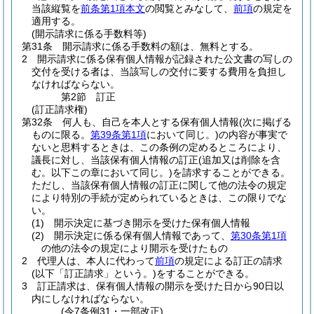
当該縦覧を
前条第1項本文
の閲覧とみなして、
前項
の規定を
適用する。
(開示請求に係る手数料等)
第31条
開示請求に係る手数料の額は、無料とする。
2
開示請求に係る保有個人情報が記録された公文書の写しの
交付を受ける者は、当該写しの交付に要する費用を負担し
なければならない。
第2節
訂正
(訂正請求権)
第32条
何人も、自己を本人とする保有個人情報
(次に掲げる
ものに限る。
第39条第1項
において同じ。)
の内容が事実で
ないと思料するときは、この条例の定めるところにより、
議長に対し、当該保有個人情報の訂正
(追加又は削除を含
む。以下この章において同じ。)
を請求することができる。
ただし、当該保有個人情報の訂正に関して他の法令の規定
により特別の手続が定められているときは、この限りでな
い。
(1)
開示決定に基づき開示を受けた保有個人情報
(2)
開示決定に係る保有個人情報であって、
第30条第1項
の他の法令の規定により開示を受けたもの
2
代理人は、本人に代わって
前項
の規定による訂正の請求
(以下「訂正請求」という。)
をすることができる。
3
訂正請求は、保有個人情報の開示を受けた日から90日以
内にしなければならない。
(令7条例31・一部改正)