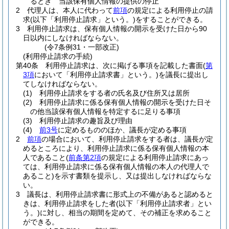
るとき 当該保有個人情報の提供の停止
2
代理人は、本人に代わって
前項
の規定による利用停止の請
求
(以下「利用停止請求」という。)
をすることができる。
3
利用停止請求は、保有個人情報の開示を受けた日から90
日以内にしなければならない。
(令7条例31・一部改正)
(利用停止請求の手続)
第40条
利用停止請求は、次に掲げる事項を記載した書面
(
第
3項
において「利用停止請求書」という。)
を議長に提出し
てしなければならない。
(1)
利用停止請求をする者の氏名及び住所又は居所
(2)
利用停止請求に係る保有個人情報の開示を受けた日そ
の他当該保有個人情報を特定するに足りる事項
(3)
利用停止請求の趣旨及び理由
(4)
前3号
に定めるもののほか、議長が定める事項
2
前項
の場合において、利用停止請求をする者は、議長が定
めるところにより、利用停止請求に係る保有個人情報の本
人であること
(
前条第2項
の規定による利用停止請求にあっ
ては、利用停止請求に係る保有個人情報の本人の代理人で
あること)
を示す書類を提示し、又は提出しなければならな
い。
3
議長は、利用停止請求書に形式上の不備があると認めると
きは、利用停止請求をした者
(以下「利用停止請求者」とい
う。)
に対し、相当の期間を定めて、その補正を求めること
ができる。