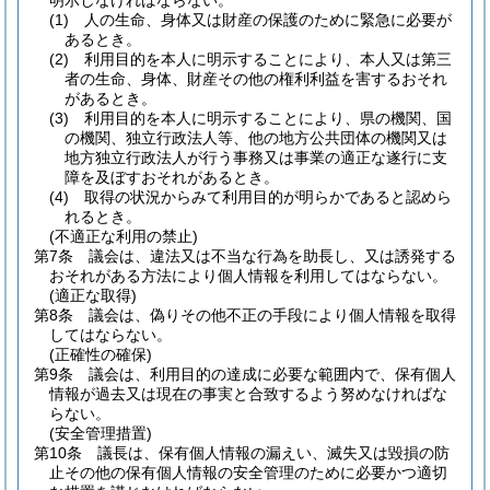
明示しなければならない。
(1)
人の生命、身体又は財産の保護のために緊急に必要が
あるとき。
(2)
利用目的を本人に明示することにより、本人又は第三
者の生命、身体、財産その他の権利利益を害するおそれ
があるとき。
(3)
利用目的を本人に明示することにより、県の機関、国
の機関、独立行政法人等、他の地方公共団体の機関又は
地方独立行政法人が行う事務又は事業の適正な遂行に支
障を及ぼすおそれがあるとき。
(4)
取得の状況からみて利用目的が明らかであると認めら
れるとき。
(不適正な利用の禁止)
第7条
議会は、違法又は不当な行為を助長し、又は誘発する
おそれがある方法により個人情報を利用してはならない。
(適正な取得)
第8条
議会は、偽りその他不正の手段により個人情報を取得
してはならない。
(正確性の確保)
第9条
議会は、利用目的の達成に必要な範囲内で、保有個人
情報が過去又は現在の事実と合致するよう努めなければな
らない。
(安全管理措置)
第10条
議長は、保有個人情報の漏えい、滅失又は毀損の防
止その他の保有個人情報の安全管理のために必要かつ適切