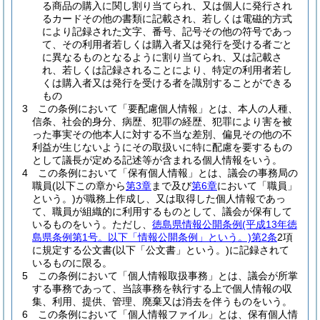
る商品の購入に関し割り当てられ、又は個人に発行され
るカードその他の書類に記載され、若しくは電磁的方式
により記録された文字、番号、記号その他の符号であっ
て、その利用者若しくは購入者又は発行を受ける者ごと
に異なるものとなるように割り当てられ、又は記載さ
れ、若しくは記録されることにより、特定の利用者若し
くは購入者又は発行を受ける者を識別することができる
もの
3
この条例において「要配慮個人情報」とは、本人の人種、
信条、社会的身分、病歴、犯罪の経歴、犯罪により害を被
った事実その他本人に対する不当な差別、偏見その他の不
利益が生じないようにその取扱いに特に配慮を要するもの
として議長が定める記述等が含まれる個人情報をいう。
4
この条例において「保有個人情報」とは、議会の事務局の
職員
(以下この章から
第3章
まで及び
第6章
において「職員」
という。)
が職務上作成し、又は取得した個人情報であっ
て、職員が組織的に利用するものとして、議会が保有して
いるものをいう。
ただし、
徳島県情報公開条例
(平成13年徳
島県条例第1号。以下「情報公開条例」という。)
第2条
2項
に規定する公文書
(以下「公文書」という。)
に記録されて
いるものに限る。
5
この条例において「個人情報取扱事務」とは、議会が所掌
する事務であって、当該事務を執行する上で個人情報の収
集、利用、提供、管理、廃棄又は消去を伴うものをいう。
6
この条例において「個人情報ファイル」とは、保有個人情