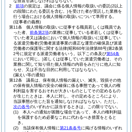
な措置を講じなければならない。
2
前項
の規定は、議会に係る個人情報の取扱いの委託
(2以上
の段階にわたる委託を含む。)
を受けた者が受託した業務を
行う場合における個人情報の取扱いについて準用する。
(従事者の義務)
第11条
個人情報の取扱いに従事する職員若しくは職員であ
った者、
前条第2項
の業務に従事している者若しくは従事し
ていた者又は議会において個人情報の取扱いに従事してい
る派遣労働者
(労働者派遣事業の適正な運営の確保及び派遣
労働者の保護等に関する法律
(昭和60年法律第88号)
第2条第
2号に規定する派遣労働者をいう。以下この条及び
第54条
において同じ。)
若しくは従事していた派遣労働者は、その
業務に関して知り得た個人情報の内容をみだりに他人に知
らせ、又は不当な目的に利用してはならない。
(漏えい等の通知)
第12条
議長は、保有個人情報の漏えい、滅失、毀損その他
の保有個人情報の安全の確保に係る事態であって個人の権
利利益を害するおそれが大きいものとしてその定めるもの
が生じたときは、本人に対し、その定めるところにより、
当該事態が生じた旨を通知しなければならない。
ただし、
次の各号
のいずれかに該当するときは、この限りでない。
(1)
本人への通知が困難な場合であって、本人の権利利益
を保護するため必要なこれに代わるべき措置をとると
き。
(2)
当該保有個人情報に
第21条各号
に掲げる情報のいずれ