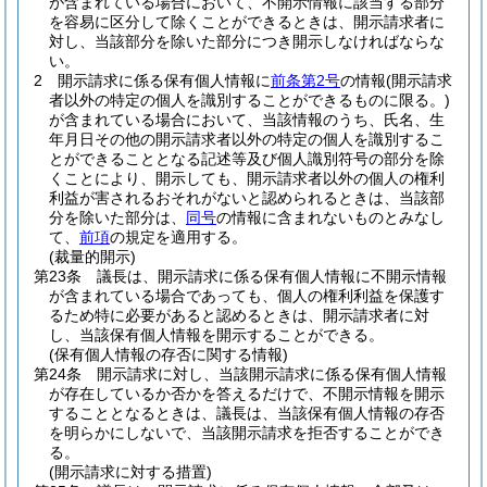
が含まれている場合において、不開示情報に該当する部分
を容易に区分して除くことができるときは、開示請求者に
対し、当該部分を除いた部分につき開示しなければならな
い。
2
開示請求に係る保有個人情報に
前条第2号
の情報
(開示請求
者以外の特定の個人を識別することができるものに限る。)
が含まれている場合において、当該情報のうち、氏名、生
年月日その他の開示請求者以外の特定の個人を識別するこ
とができることとなる記述等及び個人識別符号の部分を除
くことにより、開示しても、開示請求者以外の個人の権利
利益が害されるおそれがないと認められるときは、当該部
分を除いた部分は、
同号
の情報に含まれないものとみなし
て、
前項
の規定を適用する。
(裁量的開示)
第23条
議長は、開示請求に係る保有個人情報に不開示情報
が含まれている場合であっても、個人の権利利益を保護す
るため特に必要があると認めるときは、開示請求者に対
し、当該保有個人情報を開示することができる。
(保有個人情報の存否に関する情報)
第24条
開示請求に対し、当該開示請求に係る保有個人情報
が存在しているか否かを答えるだけで、不開示情報を開示
することとなるときは、議長は、当該保有個人情報の存否
を明らかにしないで、当該開示請求を拒否することができ
る。
(開示請求に対する措置)