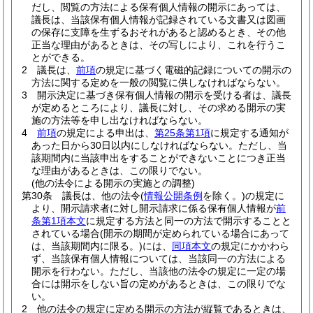
だし、閲覧の方法による保有個人情報の開示にあっては、
議長は、当該保有個人情報が記録されている文書又は図画
の保存に支障を生ずるおそれがあると認めるとき、その他
正当な理由があるときは、その写しにより、これを行うこ
とができる。
2
議長は、
前項
の規定に基づく電磁的記録についての開示の
方法に関する定めを一般の閲覧に供しなければならない。
3
開示決定に基づき保有個人情報の開示を受ける者は、議長
が定めるところにより、議長に対し、その求める開示の実
施の方法等を申し出なければならない。
4
前項
の規定による申出は、
第25条第1項
に規定する通知が
あった日から30日以内にしなければならない。
ただし、当
該期間内に当該申出をすることができないことにつき正当
な理由があるときは、この限りでない。
(他の法令による開示の実施との調整)
第30条
議長は、他の法令
(
情報公開条例
を除く。)
の規定に
より、開示請求者に対し開示請求に係る保有個人情報が
前
条第1項本文
に規定する方法と同一の方法で開示することと
されている場合
(開示の期間が定められている場合にあって
は、当該期間内に限る。)
には、
同項本文
の規定にかかわら
ず、当該保有個人情報については、当該同一の方法による
開示を行わない。
ただし、当該他の法令の規定に一定の場
合には開示をしない旨の定めがあるときは、この限りでな
い。
2
他の法令の規定に定める開示の方法が縦覧であるときは、