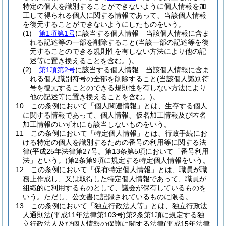
特定の個人を識別することができないように個人情報を加
工して得られる個人に関する情報であって、当該個人情報
を復元することができないようにしたものをいう。
(1)
第1項第1号
に該当する個人情報 当該個人情報に含ま
れる記述等の一部を削除すること
(当該一部の記述等を復
元することのできる規則性を有しない方法により他の記
述等に置き換えることを含む。)
。
(2)
第1項第2号
に該当する個人情報 当該個人情報に含ま
れる個人識別符号の全部を削除すること
(当該個人識別符
号を復元することのできる規則性を有しない方法により
他の記述等に置き換えることを含む。)
。
10
この条例において「個人関連情報」とは、生存する個人
に関する情報であって、個人情報、仮名加工情報及び匿名
加工情報のいずれにも該当しないものをいう。
11
この条例において「特定個人情報」とは、行政手続にお
ける特定の個人を識別するための番号の利用等に関する法
律
(平成25年法律第27号。第13条第5項において「番号利用
法」という。)
第2条第9項に規定する特定個人情報をいう。
12
この条例において「保有特定個人情報」とは、職員が職
務上作成し、又は取得した特定個人情報であって、職員が
組織的に利用するものとして、議会が保有しているものを
いう。
ただし、公文書に記録されているものに限る。
13
この条例において「独立行政法人等」とは、独立行政法
人通則法
(平成11年法律第103号)
第2条第1項に規定する独
立行政法人及び個人情報の保護に関する法律
(平成15年法律