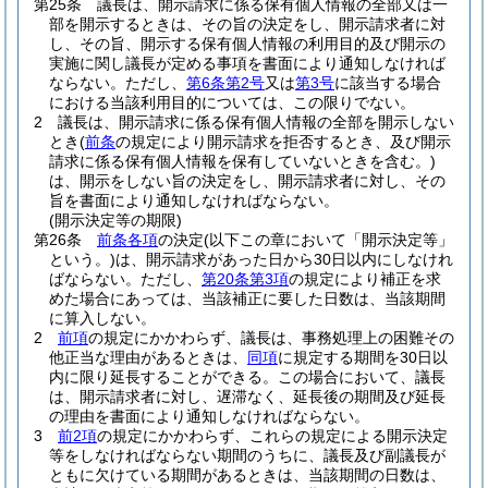
第25条
議長は、開示請求に係る保有個人情報の全部又は一
部を開示するときは、その旨の決定をし、開示請求者に対
し、その旨、開示する保有個人情報の利用目的及び開示の
実施に関し議長が定める事項を書面により通知しなければ
ならない。
ただし、
第6条第2号
又は
第3号
に該当する場合
における当該利用目的については、この限りでない。
2
議長は、開示請求に係る保有個人情報の全部を開示しない
とき
(
前条
の規定により開示請求を拒否するとき、及び開示
請求に係る保有個人情報を保有していないときを含む。)
は、開示をしない旨の決定をし、開示請求者に対し、その
旨を書面により通知しなければならない。
(開示決定等の期限)
第26条
前条各項
の決定
(以下この章において「開示決定等」
という。)
は、開示請求があった日から30日以内にしなけれ
ばならない。
ただし、
第20条第3項
の規定により補正を求
めた場合にあっては、当該補正に要した日数は、当該期間
に算入しない。
2
前項
の規定にかかわらず、議長は、事務処理上の困難その
他正当な理由があるときは、
同項
に規定する期間を30日以
内に限り延長することができる。
この場合において、議長
は、開示請求者に対し、遅滞なく、延長後の期間及び延長
の理由を書面により通知しなければならない。
3
前2項
の規定にかかわらず、これらの規定による開示決定
等をしなければならない期間のうちに、議長及び副議長が
ともに欠けている期間があるときは、当該期間の日数は、