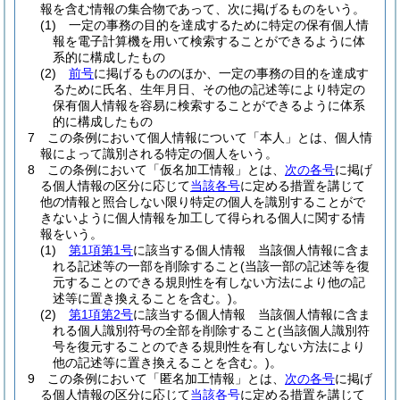
報を含む情報の集合物であって、次に掲げるものをいう。
(1)
一定の事務の目的を達成するために特定の保有個人情
報を電子計算機を用いて検索することができるように体
系的に構成したもの
(2)
前号
に掲げるもののほか、一定の事務の目的を達成す
るために氏名、生年月日、その他の記述等により特定の
保有個人情報を容易に検索することができるように体系
的に構成したもの
7
この条例において個人情報について「本人」とは、個人情
報によって識別される特定の個人をいう。
8
この条例において「仮名加工情報」とは、
次の各号
に掲げ
る個人情報の区分に応じて
当該各号
に定める措置を講じて
他の情報と照合しない限り特定の個人を識別することがで
きないように個人情報を加工して得られる個人に関する情
報をいう。
(1)
第1項第1号
に該当する個人情報 当該個人情報に含ま
れる記述等の一部を削除すること
(当該一部の記述等を復
元することのできる規則性を有しない方法により他の記
述等に置き換えることを含む。)
。
(2)
第1項第2号
に該当する個人情報 当該個人情報に含ま
れる個人識別符号の全部を削除すること
(当該個人識別符
号を復元することのできる規則性を有しない方法により
他の記述等に置き換えることを含む。)
。
9
この条例において「匿名加工情報」とは、
次の各号
に掲げ
る個人情報の区分に応じて
当該各号
に定める措置を講じて