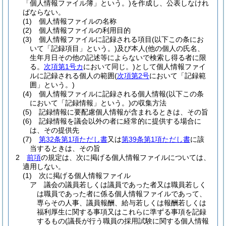
「個人情報ファイル簿」という。)
を作成し、公表しなけれ
ばならない。
(1)
個人情報ファイルの名称
(2)
個人情報ファイルの利用目的
(3)
個人情報ファイルに記録される項目
(以下この条にお
いて「記録項目」という。)
及び本人
(他の個人の氏名、
生年月日その他の記述等によらないで検索し得る者に限
る。
次項第1号カ
において同じ。)
として個人情報ファイ
ルに記録される個人の範囲
(
次項第2号
において「記録範
囲」という。)
(4)
個人情報ファイルに記録される個人情報
(以下この条
において「記録情報」という。)
の収集方法
(5)
記録情報に要配慮個人情報が含まれるときは、その旨
(6)
記録情報を議会以外の者に経常的に提供する場合に
は、その提供先
(7)
第32条第1項ただし書
又は
第39条第1項ただし書
に該
当するときは、その旨
2
前項
の規定は、次に掲げる個人情報ファイルについては、
適用しない。
(1)
次に掲げる個人情報ファイル
ア
議会の議員若しくは議員であった者又は職員若しく
は職員であった者に係る個人情報ファイルであって、
専らその人事、議員報酬、給与若しくは報酬若しくは
福利厚生に関する事項又はこれらに準ずる事項を記録
するもの
(議長が行う職員の採用試験に関する個人情報