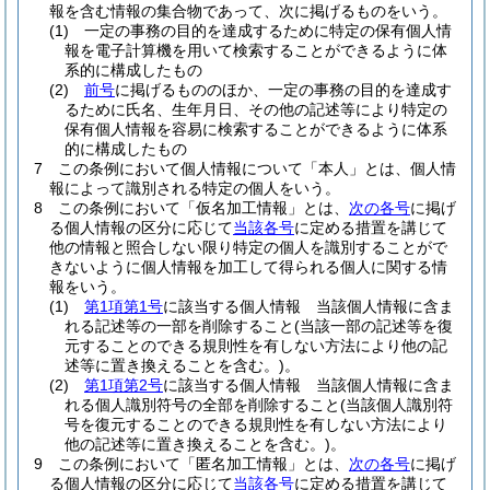
報を含む情報の集合物であって、次に掲げるものをいう。
(1)
一定の事務の目的を達成するために特定の保有個人情
報を電子計算機を用いて検索することができるように体
系的に構成したもの
(2)
前号
に掲げるもののほか、一定の事務の目的を達成す
るために氏名、生年月日、その他の記述等により特定の
保有個人情報を容易に検索することができるように体系
的に構成したもの
7
この条例において個人情報について「本人」とは、個人情
報によって識別される特定の個人をいう。
8
この条例において「仮名加工情報」とは、
次の各号
に掲げ
る個人情報の区分に応じて
当該各号
に定める措置を講じて
他の情報と照合しない限り特定の個人を識別することがで
きないように個人情報を加工して得られる個人に関する情
報をいう。
(1)
第1項第1号
に該当する個人情報 当該個人情報に含ま
れる記述等の一部を削除すること
(当該一部の記述等を復
元することのできる規則性を有しない方法により他の記
述等に置き換えることを含む。)
。
(2)
第1項第2号
に該当する個人情報 当該個人情報に含ま
れる個人識別符号の全部を削除すること
(当該個人識別符
号を復元することのできる規則性を有しない方法により
他の記述等に置き換えることを含む。)
。
9
この条例において「匿名加工情報」とは、
次の各号
に掲げ
る個人情報の区分に応じて
当該各号
に定める措置を講じて