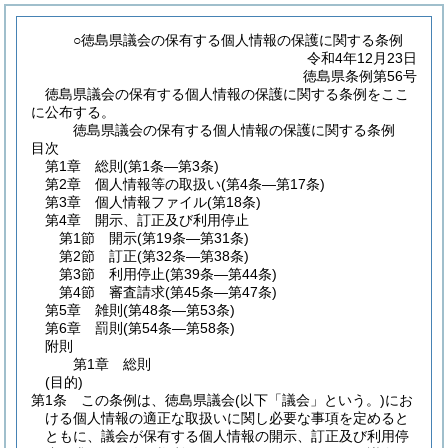
○徳島県議会の保有する個人情報の保護に関する条例
令和4年12月23日
徳島県条例第56号
徳島県議会の保有する個人情報の保護に関する条例をここ
に公布する。
徳島県議会の保有する個人情報の保護に関する条例
目次
第1章
総則
(第1条―第3条)
第2章
個人情報等の取扱い
(第4条―第17条)
第3章
個人情報ファイル
(第18条)
第4章
開示、訂正及び利用停止
第1節
開示
(第19条―第31条)
第2節
訂正
(第32条―第38条)
第3節
利用停止
(第39条―第44条)
第4節
審査請求
(第45条―第47条)
第5章
雑則
(第48条―第53条)
第6章
罰則
(第54条―第58条)
附則
第1章
総則
(目的)
第1条
この条例は、徳島県議会
(以下「議会」という。)
にお
ける個人情報の適正な取扱いに関し必要な事項を定めると
ともに、議会が保有する個人情報の開示、訂正及び利用停