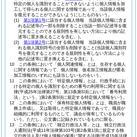
特定の個人を識別することができないように個人情報を加
工して得られる個人に関する情報であって、当該個人情報
を復元することができないようにしたものをいう。
(1)
第1項第1号
に該当する個人情報 当該個人情報に含ま
れる記述等の一部を削除すること
(当該一部の記述等を復
元することのできる規則性を有しない方法により他の記
述等に置き換えることを含む。)
。
(2)
第1項第2号
に該当する個人情報 当該個人情報に含ま
れる個人識別符号の全部を削除すること
(当該個人識別符
号を復元することのできる規則性を有しない方法により
他の記述等に置き換えることを含む。)
。
10
この条例において「個人関連情報」とは、生存する個人
に関する情報であって、個人情報、仮名加工情報及び匿名
加工情報のいずれにも該当しないものをいう。
11
この条例において「特定個人情報」とは、行政手続にお
ける特定の個人を識別するための番号の利用等に関する法
律
(平成25年法律第27号。第13条第5項において「番号利用
法」という。)
第2条第9項に規定する特定個人情報をいう。
12
この条例において「保有特定個人情報」とは、職員が職
務上作成し、又は取得した特定個人情報であって、職員が
組織的に利用するものとして、議会が保有しているものを
いう。
ただし、公文書に記録されているものに限る。
13
この条例において「独立行政法人等」とは、独立行政法
人通則法
(平成11年法律第103号)
第2条第1項に規定する独
立行政法人及び個人情報の保護に関する法律
(平成15年法律