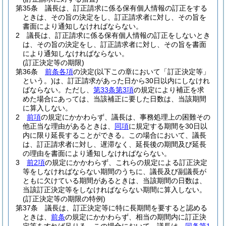
第35条
議長は、訂正請求に係る保有個人情報の訂正をする
ときは、その旨の決定をし、訂正請求者に対し、その旨を
書面により通知しなければならない。
2
議長は、訂正請求に係る保有個人情報の訂正をしないとき
は、その旨の決定をし、訂正請求者に対し、その旨を書面
により通知しなければならない。
(訂正決定等の期限)
第36条
前条各項
の決定
(以下この章において「訂正決定等」
という。)
は、訂正請求があった日から30日以内にしなけれ
ばならない。
ただし、
第33条第3項
の規定により補正を求
めた場合にあっては、当該補正に要した日数は、当該期間
に算入しない。
2
前項
の規定にかかわらず、議長は、事務処理上の困難その
他正当な理由があるときは、
同項
に規定する期間を30日以
内に限り延長することができる。
この場合において、議長
は、訂正請求者に対し、遅滞なく、延長後の期間及び延長
の理由を書面により通知しなければならない。
3
前2項
の規定にかかわらず、これらの規定による訂正決定
等をしなければならない期間のうちに、議長及び副議長が
ともに欠けている期間があるときは、当該期間の日数は、
当該訂正決定等をしなければならない期間に算入しない。
(訂正決定等の期限の特例)
第37条
議長は、訂正決定等に特に長期間を要すると認める
ときは、
前条
の規定にかかわらず、相当の期間内に訂正決