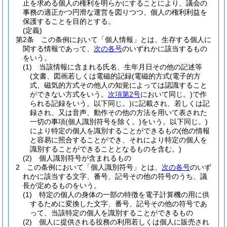
止を求める個人の権利を明らかにすることにより、議会の
事務の適正かつ円滑な運営を図りつつ、個人の権利利益を
保護することを目的とする。
(定義)
第2条
この条例において「個人情報」とは、生存する個人に
関する情報であって、
次の各号
のいずれかに該当するもの
をいう。
(1)
当該情報に含まれる氏名、生年月日その他の記述等
(文書、図画若しくは電磁的記録
(電磁的方式
(電子的方
式、磁気的方式その他人の知覚によっては認識すること
ができない方式をいう。
次項第2号
において同じ。)
で作
られる記録をいう。以下同じ。)
に記載され、若しくは記
録され、又は音声、動作その他の方法を用いて表された
一切の事項
(個人識別符号を除く。)
をいう。以下同じ。)
により特定の個人を識別することができるもの
(他の情報
と容易に照合することができ、それにより特定の個人を
識別することができることとなるものを含む。)
(2)
個人識別符号が含まれるもの
2
この条例において「個人識別符号」とは、
次の各号
のいず
れかに該当する文字、番号、記号その他の符号のうち、議
長が定めるものをいう。
(1)
特定の個人の身体の一部の特徴を電子計算機の用に供
するために変換した文字、番号、記号その他の符号であ
って、当該特定の個人を識別することができるもの
(2)
個人に提供される役務の利用若しくは個人に販売され