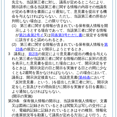
先立ち、当該第三者に対し、議長が定めるところにより、
開示請求に係る当該第三者に関する情報の内容その他議長
が定める事項を書面により通知して、意見書を提出する機
会を与えなければならない。
ただし、当該第三者の所在が
判明しない場合は、この限りでない。
(1)
第三者に関する情報が含まれている保有個人情報を開
示しようとする場合であって、当該第三者に関する情報
が
第21条第2号イ
又は
同条第3号ただし書
に規定する情報
に該当すると認められるとき。
(2)
第三者に関する情報が含まれている保有個人情報を
第
23条
の規定により開示しようとするとき。
3
議長は、
前2項
の規定により意見書の提出の機会を与えら
れた第三者が当該第三者に関する情報の開示に反対の意思
を表示した意見書を提出した場合において、開示決定をす
るときは、開示決定の日と開示を実施する日との間に少な
くとも2週間を置かなければならない。
この場合において、
議長は、開示決定後直ちに、当該意見書
(
第46条
において
「反対意見書」という。)
を提出した第三者に対し、開示決
定をした旨及びその理由並びに開示を実施する日を書面に
より通知しなければならない。
(開示の実施)
第29条
保有個人情報の開示は、当該保有個人情報が、文書
又は図画に記録されているときは閲覧又は写しの交付によ
り、電磁的記録に記録されているときはその種別、情報化
の進展状況等を勘案して議長が定める方法により行う。
た