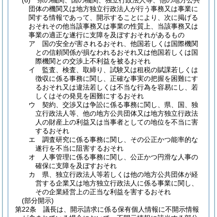
(6)
県の機関、国の機関、独立行政法人等、他の地方公共
団体の機関又は地方独立行政法人が行う事務又は事業に
関する情報であって、開示することにより、次に掲げる
おそれその他当該事務又は事業の性質上、当該事務又は
事業の適正な遂行に支障を及ぼすおそれがあるもの
ア
国の安全が害されるおそれ、他国若しくは国際機関
との信頼関係が損なわれるおそれ又は他国若しくは国
際機関との交渉上不利益を被るおそれ
イ
監査、検査、取締り、試験又は租税の賦課若しくは
徴収に係る事務に関し、正確な事実の把握を困難にす
るおそれ又は違法若しくは不当な行為を容易にし、若
しくはその発見を困難にするおそれ
ウ
契約、交渉又は争訟に係る事務に関し、県、国、独
立行政法人等、他の地方公共団体又は地方独立行政法
人の財産上の利益又は当事者としての地位を不当に害
するおそれ
エ
調査研究に係る事務に関し、その公正かつ能率的な
遂行を不当に阻害するおそれ
オ
人事管理に係る事務に関し、公正かつ円滑な人事の
確保に支障を及ぼすおそれ
カ
県、独立行政法人等若しくは他の地方公共団体が経
営する企業又は地方独立行政法人に係る事業に関し、
その企業経営上の正当な利益を害するおそれ
(部分開示)
第22条
議長は、開示請求に係る保有個人情報に不開示情報