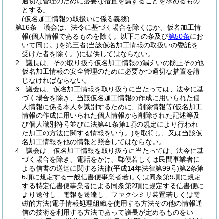
適切な管理のために必要な措置を講ずることを求めるもの
とする。
(仮名加工情報の取扱いに係る義務)
第16条
議会は、法令に基づく場合を除くほか、仮名加工情
報
(個人情報であるものを除く。以下この条及び
第50条
にお
いて同じ。)
を第三者
(当該仮名加工情報の取扱いの委託を
受けた者を除く。)
に提供してはならない。
2
議長は、その取り扱う仮名加工情報の漏えいの防止その他
仮名加工情報の安全管理のために必要かつ適切な措置を講
じなければならない。
3
議会は、仮名加工情報を取り扱うに当たっては、法令に基
づく場合を除き、当該仮名加工情報の作成に用いられた個
人情報に係る本人を識別するために、削除情報等
(仮名加工
情報の作成に用いられた個人情報から削除された記述等及
び個人識別符号並びに法第41条第1項の規定により行われ
た加工の方法に関する情報をいう。)
を取得し、又は当該仮
名加工情報を他の情報と照合してはならない。
4
議会は、仮名加工情報を取り扱うに当たっては、法令に基
づく場合を除き、電話をかけ、郵便若しくは民間事業者に
よる信書の送達に関する法律
(平成14年法律第99号)
第2条第
6項に規定する一般信書便事業者若しくは同条第9項に規定
する特定信書便事業者による同条第2項に規定する信書便に
より送付し、電報を送達し、ファクシミリ装置若しくは電
磁的方法
(電子情報処理組織を使用する方法その他の情報通
信の技術を利用する方法であって議長が定めるものをい