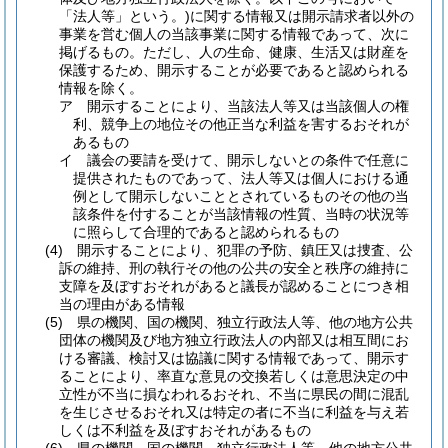
「法人等」という。)
に関する情報又は開示請求者以外の
事業を営む個人の当該事業に関する情報であって、次に
掲げるもの。
ただし、人の生命、健康、生活又は財産を
保護するため、開示することが必要であると認められる
情報を除く。
ア
開示することにより、当該法人等又は当該個人の権
利、競争上の地位その他正当な利益を害するおそれが
あるもの
イ
議会の要請を受けて、開示しないとの条件で任意に
提供されたものであって、法人等又は個人における通
例として開示しないこととされているものその他の当
該条件を付することが当該情報の性質、当時の状況等
に照らして合理的であると認められるもの
(4)
開示することにより、犯罪の予防、鎮圧又は捜査、公
訴の維持、刑の執行その他の公共の安全と秩序の維持に
支障を及ぼすおそれがあると議長が認めることにつき相
当の理由がある情報
(5)
県の機関、国の機関、独立行政法人等、他の地方公共
団体の機関及び地方独立行政法人の内部又は相互間にお
ける審議、検討又は協議に関する情報であって、開示す
ることにより、率直な意見の交換若しくは意思決定の中
立性が不当に損なわれるおそれ、不当に県民の間に混乱
を生じさせるおそれ又は特定の者に不当に利益を与え若
しくは不利益を及ぼすおそれがあるもの