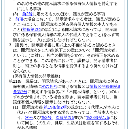
の名称その他の開示請求に係る保有個人情報を特定する
に足りる事項
(3)
前2号
に定めるもののほか、議長が定める事項
2
前項
の場合において、開示請求をする者は、議長が定める
ところにより、開示請求に係る保有個人情報の本人である
こと
(
前条第2項
の規定による開示請求にあっては、開示請
求に係る保有個人情報の本人の代理人であること)
を示す書
類を提示し、又は提出しなければならない。
3
議長は、開示請求書に形式上の不備があると認めるとき
は、開示請求をした者
(以下この章において「開示請求者」
という。)
に対し、相当の期間を定めて、その補正を求める
ことができる。
この場合において、議長は、開示請求者に
対し、補正の参考となる情報を提供するよう努めなければ
ならない。
(保有個人情報の開示義務)
第21条
議長は、開示請求があったときは、開示請求に係る
保有個人情報に
次の各号
に掲げる情報又は
情報公開条例第8
条第7号
に規定する情報
(以下「不開示情報」という。)
のい
ずれかが含まれている場合を除き、開示請求者に対し、当
該保有個人情報を開示しなければならない。
(1)
開示請求者
(
第19条第2項
の規定により代理人が本人に
代わって開示請求をする場合にあっては、当該本人をい
う。
次号
及び
第3号
、
次条第2項
並びに
第28条第1項
にお
いて同じ。)
の生命、健康、生活又は財産を害するおそれ
がある情報