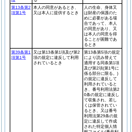
第13条第2
本人の同意があるとき、
人の生命、身体又
項第1号
又は本人に提供するとき
は財産の保護のた
めに必要がある場
合であって、本人
の同意があり、又
は本人の同意を得
ることが困難であ
るとき
第39条第1
又は第13条第1項及び第2
第13条第5項の規定
項第1号
項の規定に違反して利用
により読み替えて
されているとき
適用する同条第1項
及び第2項
(第1号に
係る部分に限る。)
の規定に違反して
利用されていると
き、番号利用法第2
0条の規定に違反し
て収集され、若し
くは保管されてい
るとき、又は番号
利用法第29条の規
定に違反して作成
された特定個人情
報ファイル
(番号利