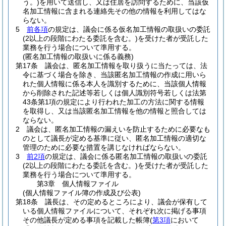
う。)
を用いて送信し、又は住居を訪問するために、当該仮
名加工情報に含まれる連絡先その他の情報を利用してはな
らない。
5
前各項
の規定は、議会に係る仮名加工情報の取扱いの委託
(2以上の段階にわたる委託を含む。)
を受けた者が受託した
業務を行う場合について準用する。
(匿名加工情報の取扱いに係る義務)
第17条
議会は、匿名加工情報を取り扱うに当たっては、法
令に基づく場合を除き、当該匿名加工情報の作成に用いら
れた個人情報に係る本人を識別するために、当該個人情報
から削除された記述等若しくは個人識別符号若しくは法第
43条第1項の規定により行われた加工の方法に関する情報
を取得し、又は当該匿名加工情報を他の情報と照合しては
ならない。
2
議会は、匿名加工情報の漏えいを防止するために必要なも
のとして議長が定める基準に従い、匿名加工情報の適切な
管理のために必要な措置を講じなければならない。
3
前2項
の規定は、議会に係る匿名加工情報の取扱いの委託
(2以上の段階にわたる委託を含む。)
を受けた者が受託した
業務を行う場合について準用する。
第3章
個人情報ファイル
(個人情報ファイル簿の作成及び公表)
第18条
議長は、その定めるところにより、議会が保有して
いる個人情報ファイルについて、それぞれ次に掲げる事項
その他議長が定める事項を記載した帳簿
(
第3項
において