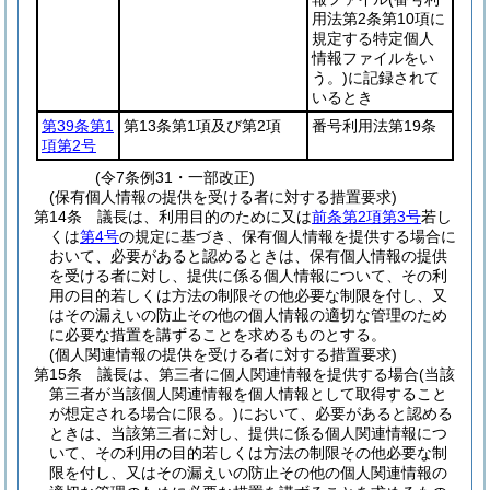
用法第2条第10項に
規定する特定個人
情報ファイルをい
う。)
に記録されて
いるとき
第39条第1
第13条第1項及び第2項
番号利用法第19条
項第2号
(令7条例31・一部改正)
(保有個人情報の提供を受ける者に対する措置要求)
第14条
議長は、利用目的のために又は
前条第2項第3号
若し
くは
第4号
の規定に基づき、保有個人情報を提供する場合に
おいて、必要があると認めるときは、保有個人情報の提供
を受ける者に対し、提供に係る個人情報について、その利
用の目的若しくは方法の制限その他必要な制限を付し、又
はその漏えいの防止その他の個人情報の適切な管理のため
に必要な措置を講ずることを求めるものとする。
(個人関連情報の提供を受ける者に対する措置要求)
第15条
議長は、第三者に個人関連情報を提供する場合
(当該
第三者が当該個人関連情報を個人情報として取得すること
が想定される場合に限る。)
において、必要があると認める
ときは、当該第三者に対し、提供に係る個人関連情報につ
いて、その利用の目的若しくは方法の制限その他必要な制
限を付し、又はその漏えいの防止その他の個人関連情報の