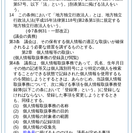
第57号。以下「法」という。)
別表第1に掲げる法人をい
う。
14
この条例において「地方独立行政法人」とは、地方独立
行政法人法
(平成15年法律第118号)
第2条第1項に規定する
地方独立行政法人をいう。
(令7条例31・一部改正)
(議会の責務)
第3条
議会は、その保有する個人情報の適正な取扱いが確保
されるよう必要な措置を講ずるものとする。
第2章
個人情報等の取扱い
(個人情報取扱事務の登録及び閲覧)
第4条
議長は、個人情報取扱事務であって、氏名、生年月日
その他の記述等又は個人識別符号により特定の個人を検索
することができる状態で記録された個人情報を使用するも
のを開始しようとするときは、あらかじめ、当該個人情報
取扱事務について、次に掲げる事項を個人情報取扱事務登
録簿
(以下この条において「登録簿」という。)
に登録しな
ければならない。
登録した事項を変更しようとするとき
も、同様とする。
(1)
個人情報取扱事務の名称
(2)
個人情報取扱事務の目的
(3)
個人情報の対象者の範囲
(4)
個人情報の記録項目
(5)
個人情報の収集先
(6)
前各号
に掲げるもののほか、議長が定める事項