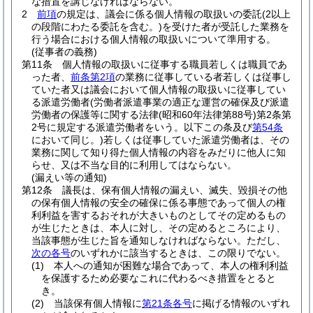
な措置を講じなければならない。
2
前項
の規定は、議会に係る個人情報の取扱いの委託
(2以上
の段階にわたる委託を含む。)
を受けた者が受託した業務を
行う場合における個人情報の取扱いについて準用する。
(従事者の義務)
第11条
個人情報の取扱いに従事する職員若しくは職員であ
った者、
前条第2項
の業務に従事している者若しくは従事し
ていた者又は議会において個人情報の取扱いに従事してい
る派遣労働者
(労働者派遣事業の適正な運営の確保及び派遣
労働者の保護等に関する法律
(昭和60年法律第88号)
第2条第
2号に規定する派遣労働者をいう。以下この条及び
第54条
において同じ。)
若しくは従事していた派遣労働者は、その
業務に関して知り得た個人情報の内容をみだりに他人に知
らせ、又は不当な目的に利用してはならない。
(漏えい等の通知)
第12条
議長は、保有個人情報の漏えい、滅失、毀損その他
の保有個人情報の安全の確保に係る事態であって個人の権
利利益を害するおそれが大きいものとしてその定めるもの
が生じたときは、本人に対し、その定めるところにより、
当該事態が生じた旨を通知しなければならない。
ただし、
次の各号
のいずれかに該当するときは、この限りでない。
(1)
本人への通知が困難な場合であって、本人の権利利益
を保護するため必要なこれに代わるべき措置をとると
き。
(2)
当該保有個人情報に
第21条各号
に掲げる情報のいずれ