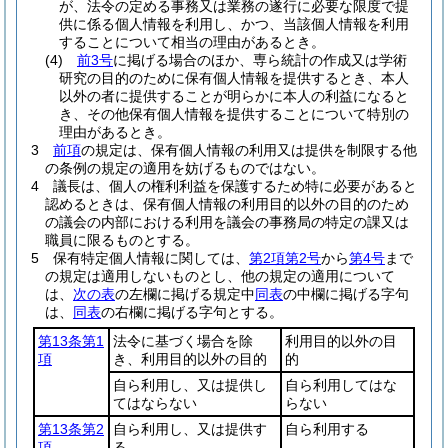
が、法令の定める事務又は業務の遂行に必要な限度で提
供に係る個人情報を利用し、かつ、当該個人情報を利用
することについて相当の理由があるとき。
(4)
前3号
に掲げる場合のほか、専ら統計の作成又は学術
研究の目的のために保有個人情報を提供するとき、本人
以外の者に提供することが明らかに本人の利益になると
き、その他保有個人情報を提供することについて特別の
理由があるとき。
3
前項
の規定は、保有個人情報の利用又は提供を制限する他
の条例の規定の適用を妨げるものではない。
4
議長は、個人の権利利益を保護するため特に必要があると
認めるときは、保有個人情報の利用目的以外の目的のため
の議会の内部における利用を議会の事務局の特定の課又は
職員に限るものとする。
5
保有特定個人情報に関しては、
第2項第2号
から
第4号
まで
の規定は適用しないものとし、他の規定の適用について
は、
次の表
の左欄に掲げる規定中
同表
の中欄に掲げる字句
は、
同表
の右欄に掲げる字句とする。
第13条第1
法令に基づく場合を除
利用目的以外の目
項
き、利用目的以外の目的
的
自ら利用し、又は提供し
自ら利用してはな
てはならない
らない
第13条第2
自ら利用し、又は提供す
自ら利用する
項
る