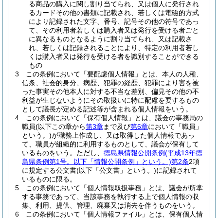
る商品の購入に関し割り当てられ、又は個人に発行され
るカードその他の書類に記載され、若しくは電磁的方式
により記録された文字、番号、記号その他の符号であっ
て、その利用者若しくは購入者又は発行を受ける者ごと
に異なるものとなるように割り当てられ、又は記載さ
れ、若しくは記録されることにより、特定の利用者若し
くは購入者又は発行を受ける者を識別することができる
もの
3
この条例において「要配慮個人情報」とは、本人の人種、
信条、社会的身分、病歴、犯罪の経歴、犯罪により害を被
った事実その他本人に対する不当な差別、偏見その他の不
利益が生じないようにその取扱いに特に配慮を要するもの
として議長が定める記述等が含まれる個人情報をいう。
4
この条例において「保有個人情報」とは、議会の事務局の
職員
(以下この章から
第3章
まで及び
第6章
において「職員」
という。)
が職務上作成し、又は取得した個人情報であっ
て、職員が組織的に利用するものとして、議会が保有して
いるものをいう。
ただし、
徳島県情報公開条例
(平成13年徳
島県条例第1号。以下「情報公開条例」という。)
第2条
2項
に規定する公文書
(以下「公文書」という。)
に記録されて
いるものに限る。
5
この条例において「個人情報取扱事務」とは、議会が所掌
する事務であって、当該事務を執行する上で個人情報の収
集、利用、提供、管理、廃棄又は消去を伴うものをいう。
6
この条例において「個人情報ファイル」とは、保有個人情