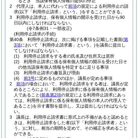
るとき 当該保有個人情報の提供の停止
2
代理人は、本人に代わって
前項
の規定による利用停止の請
求
(以下「利用停止請求」という。)
をすることができる。
3
利用停止請求は、保有個人情報の開示を受けた日から90
日以内にしなければならない。
(令7条例31・一部改正)
(利用停止請求の手続)
第40条
利用停止請求は、次に掲げる事項を記載した書面
(
第
3項
において「利用停止請求書」という。)
を議長に提出し
てしなければならない。
(1)
利用停止請求をする者の氏名及び住所又は居所
(2)
利用停止請求に係る保有個人情報の開示を受けた日そ
の他当該保有個人情報を特定するに足りる事項
(3)
利用停止請求の趣旨及び理由
(4)
前3号
に定めるもののほか、議長が定める事項
2
前項
の場合において、利用停止請求をする者は、議長が定
めるところにより、利用停止請求に係る保有個人情報の本
人であること
(
前条第2項
の規定による利用停止請求にあっ
ては、利用停止請求に係る保有個人情報の本人の代理人で
あること)
を示す書類を提示し、又は提出しなければならな
い。
3
議長は、利用停止請求書に形式上の不備があると認めると
きは、利用停止請求をした者
(以下「利用停止請求者」とい
う。)
に対し、相当の期間を定めて、その補正を求めること
ができる。