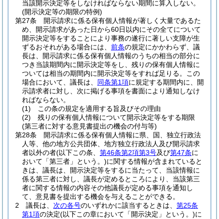
当該開示決定等をしなければならない期間に算入しない。
(開示決定等の期限の特例)
第27条
開示請求に係る保有個人情報が著しく大量であるた
め、開示請求があった日から60日以内にその全てについて
開示決定等をすることにより事務の遂行に著しい支障が生
ずるおそれがある場合には、
前条
の規定にかかわらず、議
長は、開示請求に係る保有個人情報のうちの相当の部分に
つき当該期間内に開示決定等をし、残りの保有個人情報に
ついては相当の期間内に開示決定等をすれば足りる。
この
場合において、議長は、
同条第1項
に規定する期間内に、開
示請求者に対し、次に掲げる事項を書面により通知しなけ
ればならない。
(1)
この条の規定を適用する旨及びその理由
(2)
残りの保有個人情報について開示決定等をする期限
(第三者に対する意見書提出の機会の付与等)
第28条
開示請求に係る保有個人情報に県、国、独立行政法
人等、他の地方公共団体、地方独立行政法人及び開示請求
者以外の者
(以下この条、
第46条第2項第3号
及び
第47条
に
おいて「第三者」という。)
に関する情報が含まれていると
きは、議長は、開示決定等をするに当たって、当該情報に
係る第三者に対し、議長が定めるところにより、当該第三
者に関する情報の内容その他議長が定める事項を通知し
て、意見書を提出する機会を与えることができる。
2
議長は、
次の各号
のいずれかに該当するときは、
第25条
第1項
の決定
(以下この章において「開示決定」という。)
に