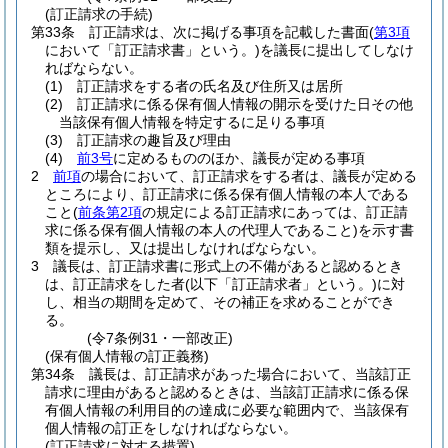
(訂正請求の手続)
第33条
訂正請求は、次に掲げる事項を記載した書面
(
第3項
において「訂正請求書」という。)
を議長に提出してしなけ
ればならない。
(1)
訂正請求をする者の氏名及び住所又は居所
(2)
訂正請求に係る保有個人情報の開示を受けた日その他
当該保有個人情報を特定するに足りる事項
(3)
訂正請求の趣旨及び理由
(4)
前3号
に定めるもののほか、議長が定める事項
2
前項
の場合において、訂正請求をする者は、議長が定める
ところにより、訂正請求に係る保有個人情報の本人である
こと
(
前条第2項
の規定による訂正請求にあっては、訂正請
求に係る保有個人情報の本人の代理人であること)
を示す書
類を提示し、又は提出しなければならない。
3
議長は、訂正請求書に形式上の不備があると認めるとき
は、訂正請求をした者
(以下「訂正請求者」という。)
に対
し、相当の期間を定めて、その補正を求めることができ
る。
(令7条例31・一部改正)
(保有個人情報の訂正義務)
第34条
議長は、訂正請求があった場合において、当該訂正
請求に理由があると認めるときは、当該訂正請求に係る保
有個人情報の利用目的の達成に必要な範囲内で、当該保有
個人情報の訂正をしなければならない。
(訂正請求に対する措置)