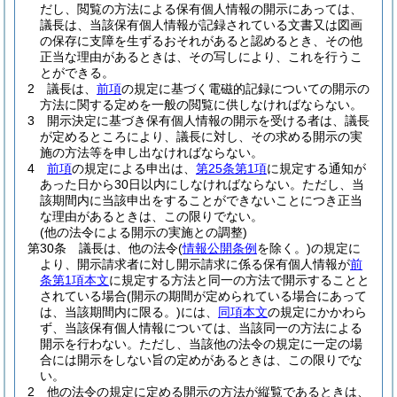
だし、閲覧の方法による保有個人情報の開示にあっては、
議長は、当該保有個人情報が記録されている文書又は図画
の保存に支障を生ずるおそれがあると認めるとき、その他
正当な理由があるときは、その写しにより、これを行うこ
とができる。
2
議長は、
前項
の規定に基づく電磁的記録についての開示の
方法に関する定めを一般の閲覧に供しなければならない。
3
開示決定に基づき保有個人情報の開示を受ける者は、議長
が定めるところにより、議長に対し、その求める開示の実
施の方法等を申し出なければならない。
4
前項
の規定による申出は、
第25条第1項
に規定する通知が
あった日から30日以内にしなければならない。
ただし、当
該期間内に当該申出をすることができないことにつき正当
な理由があるときは、この限りでない。
(他の法令による開示の実施との調整)
第30条
議長は、他の法令
(
情報公開条例
を除く。)
の規定に
より、開示請求者に対し開示請求に係る保有個人情報が
前
条第1項本文
に規定する方法と同一の方法で開示することと
されている場合
(開示の期間が定められている場合にあって
は、当該期間内に限る。)
には、
同項本文
の規定にかかわら
ず、当該保有個人情報については、当該同一の方法による
開示を行わない。
ただし、当該他の法令の規定に一定の場
合には開示をしない旨の定めがあるときは、この限りでな
い。
2
他の法令の規定に定める開示の方法が縦覧であるときは、