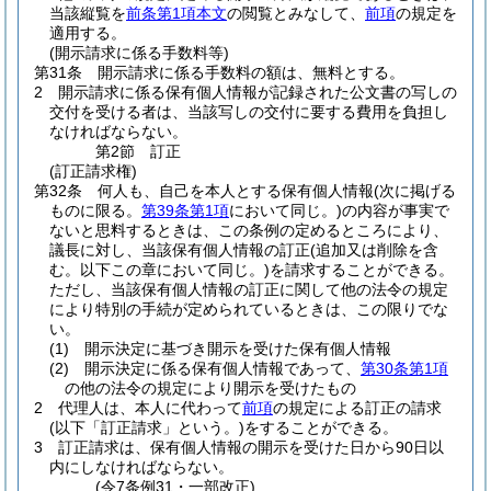
当該縦覧を
前条第1項本文
の閲覧とみなして、
前項
の規定を
適用する。
(開示請求に係る手数料等)
第31条
開示請求に係る手数料の額は、無料とする。
2
開示請求に係る保有個人情報が記録された公文書の写しの
交付を受ける者は、当該写しの交付に要する費用を負担し
なければならない。
第2節
訂正
(訂正請求権)
第32条
何人も、自己を本人とする保有個人情報
(次に掲げる
ものに限る。
第39条第1項
において同じ。)
の内容が事実で
ないと思料するときは、この条例の定めるところにより、
議長に対し、当該保有個人情報の訂正
(追加又は削除を含
む。以下この章において同じ。)
を請求することができる。
ただし、当該保有個人情報の訂正に関して他の法令の規定
により特別の手続が定められているときは、この限りでな
い。
(1)
開示決定に基づき開示を受けた保有個人情報
(2)
開示決定に係る保有個人情報であって、
第30条第1項
の他の法令の規定により開示を受けたもの
2
代理人は、本人に代わって
前項
の規定による訂正の請求
(以下「訂正請求」という。)
をすることができる。
3
訂正請求は、保有個人情報の開示を受けた日から90日以
内にしなければならない。
(令7条例31・一部改正)