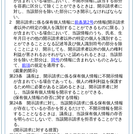
が含まれている場合において、不開示情報に該当する部分
を容易に区分して除くことができるときは、開示請求者に
対し、当該部分を除いた部分につき開示しなければならな
い。
2
開示請求に係る保有個人情報に
前条第2号
の情報
(開示請求
者以外の特定の個人を識別することができるものに限る。)
が含まれている場合において、当該情報のうち、氏名、生
年月日その他の開示請求者以外の特定の個人を識別するこ
とができることとなる記述等及び個人識別符号の部分を除
くことにより、開示しても、開示請求者以外の個人の権利
利益が害されるおそれがないと認められるときは、当該部
分を除いた部分は、
同号
の情報に含まれないものとみなし
て、
前項
の規定を適用する。
(裁量的開示)
第23条
議長は、開示請求に係る保有個人情報に不開示情報
が含まれている場合であっても、個人の権利利益を保護す
るため特に必要があると認めるときは、開示請求者に対
し、当該保有個人情報を開示することができる。
(保有個人情報の存否に関する情報)
第24条
開示請求に対し、当該開示請求に係る保有個人情報
が存在しているか否かを答えるだけで、不開示情報を開示
することとなるときは、議長は、当該保有個人情報の存否
を明らかにしないで、当該開示請求を拒否することができ
る。
(開示請求に対する措置)