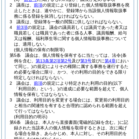
2
議長は、
前項
の規定により登録した個人情報取扱事務を廃
止したときは、速やかに、登録簿から当該個人情報取扱事
務に係る登録を抹消しなければならない。
3
議長は、登録簿を一般の閲覧に供しなければならない。
4
前3項
の規定は、議会の議員若しくは議員であった者又は
職員若しくは職員であった者に係る人事、議員報酬、給与
又は報酬、福利厚生等に関する個人情報取扱事務について
は、適用しない。
(個人情報の保有の制限等)
第5条
議会は、個人情報を保有するに当たっては、法令
(条
例を含む。
第13条第2項第2号
及び
第3号
並びに
第4章
におい
て同じ。)
の規定によりその権限に属する事務を遂行するた
め必要な場合に限り、かつ、その利用の目的をできる限り
特定しなければならない。
2
議会は、
前項
の規定により特定された利用の目的
(以下
「利用目的」という。)
の達成に必要な範囲を超えて、個人
情報を保有してはならない。
3
議会は、利用目的を変更する場合には、変更前の利用目的
と相当の関連性を有すると合理的に認められる範囲を超え
て行ってはならない。
(利用目的の明示)
第6条
議会は、本人から直接書面
(電磁的記録を含む。)
に記
録された当該本人の個人情報を取得するときは、次に掲げ
る場合を除き、あらかじめ、本人に対し、その利用目的を