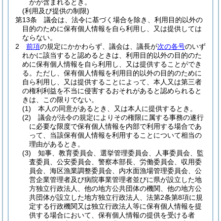
かが含まれるとき。
(利用及び提供の制限)
第13条
議会は、法令に基づく場合を除き、利用目的以外の
目的のために保有個人情報を自ら利用し、又は提供しては
ならない。
2
前項
の規定にかかわらず、議会は、議長が
次の各号
のいず
れかに該当すると認めるときは、利用目的以外の目的のた
めに保有個人情報を自ら利用し、又は提供することができ
る。
ただし、保有個人情報を利用目的以外の目的のために
自ら利用し、又は提供することによって、本人又は第三者
の権利利益を不当に侵害するおそれがあると認められると
きは、この限りでない。
(1)
本人の同意があるとき、又は本人に提供するとき。
(2)
議会が法令の規定によりその権限に属する事務の遂行
に必要な限度で保有個人情報を内部で利用する場合であ
って、当該保有個人情報を利用することについて相当の
理由があるとき。
(3)
知事、教育委員会、選挙管理委員会、人事委員会、監
査委員、公安委員会、警察本部長、労働委員会、収用委
員会、海区漁業調整委員会、内水面漁場管理委員会、公
営企業管理者及び病院事業管理者並びに県が設立した地
方独立行政法人、他の地方公共団体の機関、他の地方公
共団体が設立した地方独立行政法人、法第2条第8項に規
定する行政機関又は独立行政法人等に保有個人情報を提
供する場合において、保有個人情報の提供を受ける者