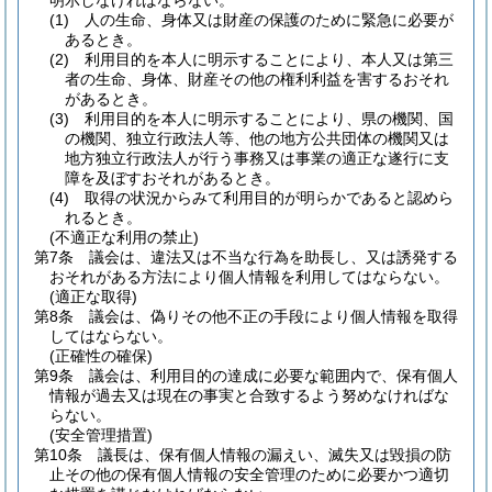
明示しなければならない。
(1)
人の生命、身体又は財産の保護のために緊急に必要が
あるとき。
(2)
利用目的を本人に明示することにより、本人又は第三
者の生命、身体、財産その他の権利利益を害するおそれ
があるとき。
(3)
利用目的を本人に明示することにより、県の機関、国
の機関、独立行政法人等、他の地方公共団体の機関又は
地方独立行政法人が行う事務又は事業の適正な遂行に支
障を及ぼすおそれがあるとき。
(4)
取得の状況からみて利用目的が明らかであると認めら
れるとき。
(不適正な利用の禁止)
第7条
議会は、違法又は不当な行為を助長し、又は誘発する
おそれがある方法により個人情報を利用してはならない。
(適正な取得)
第8条
議会は、偽りその他不正の手段により個人情報を取得
してはならない。
(正確性の確保)
第9条
議会は、利用目的の達成に必要な範囲内で、保有個人
情報が過去又は現在の事実と合致するよう努めなければな
らない。
(安全管理措置)
第10条
議長は、保有個人情報の漏えい、滅失又は毀損の防
止その他の保有個人情報の安全管理のために必要かつ適切