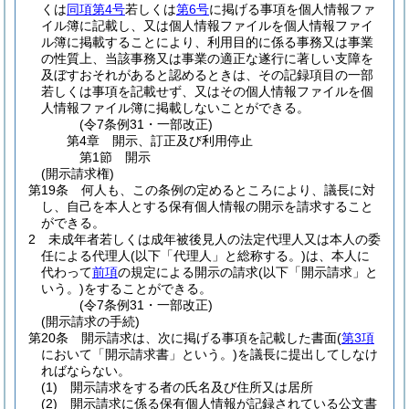
くは
同項第4号
若しくは
第6号
に掲げる事項を個人情報ファ
イル簿に記載し、又は個人情報ファイルを個人情報ファイ
ル簿に掲載することにより、利用目的に係る事務又は事業
の性質上、当該事務又は事業の適正な遂行に著しい支障を
及ぼすおそれがあると認めるときは、その記録項目の一部
若しくは事項を記載せず、又はその個人情報ファイルを個
人情報ファイル簿に掲載しないことができる。
(令7条例31・一部改正)
第4章
開示、訂正及び利用停止
第1節
開示
(開示請求権)
第19条
何人も、この条例の定めるところにより、議長に対
し、自己を本人とする保有個人情報の開示を請求すること
ができる。
2
未成年者若しくは成年被後見人の法定代理人又は本人の委
任による代理人
(以下「代理人」と総称する。)
は、本人に
代わって
前項
の規定による開示の請求
(以下「開示請求」と
いう。)
をすることができる。
(令7条例31・一部改正)
(開示請求の手続)
第20条
開示請求は、次に掲げる事項を記載した書面
(
第3項
において「開示請求書」という。)
を議長に提出してしなけ
ればならない。
(1)
開示請求をする者の氏名及び住所又は居所
(2)
開示請求に係る保有個人情報が記録されている公文書