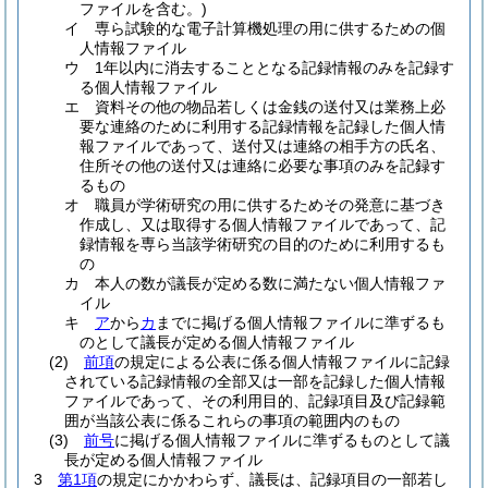
ファイルを含む。)
イ
専ら試験的な電子計算機処理の用に供するための個
人情報ファイル
ウ
1年以内に消去することとなる記録情報のみを記録す
る個人情報ファイル
エ
資料その他の物品若しくは金銭の送付又は業務上必
要な連絡のために利用する記録情報を記録した個人情
報ファイルであって、送付又は連絡の相手方の氏名、
住所その他の送付又は連絡に必要な事項のみを記録す
るもの
オ
職員が学術研究の用に供するためその発意に基づき
作成し、又は取得する個人情報ファイルであって、記
録情報を専ら当該学術研究の目的のために利用するも
の
カ
本人の数が議長が定める数に満たない個人情報ファ
イル
キ
ア
から
カ
までに掲げる個人情報ファイルに準ずるも
のとして議長が定める個人情報ファイル
(2)
前項
の規定による公表に係る個人情報ファイルに記録
されている記録情報の全部又は一部を記録した個人情報
ファイルであって、その利用目的、記録項目及び記録範
囲が当該公表に係るこれらの事項の範囲内のもの
(3)
前号
に掲げる個人情報ファイルに準ずるものとして議
長が定める個人情報ファイル
3
第1項
の規定にかかわらず、議長は、記録項目の一部若し