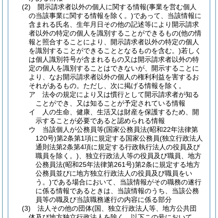
(2)
開示請求者以外の個人に関する情報
(事業を営む個人
の当該事業に関する情報を除く。)
であって、当該情報に
含まれる氏名、生年月日その他の記述等により開示請求
者以外の特定の個人を識別することができるもの
(他の情
報と照合することにより、開示請求者以外の特定の個人
を識別することができることとなるものを含む。)
若しく
は個人識別符号が含まれるもの又は開示請求者以外の特
定の個人を識別することはできないが、開示することに
より、なお開示請求者以外の個人の権利利益を害するお
それがあるもの。
ただし、次に掲げる情報を除く。
ア
法令の規定により又は慣行として開示請求者が知る
ことができ、又は知ることが予定されている情報
イ
人の生命、健康、生活又は財産を保護するため、開
示することが必要であると認められる情報
ウ
当該個人が公務員等
(国家公務員法
(昭和22年法律第
120号)
第2条第1項に規定する国家公務員
(独立行政法人
通則法第2条第4項に規定する行政執行法人の役員及び
職員を除く。)
、独立行政法人等の役員及び職員、地方
公務員法
(昭和25年法律第261号)
第2条に規定する地方
公務員並びに地方独立行政法人の役員及び職員をい
う。)
である場合において、当該情報がその職務の遂行
に係る情報であるときは、当該情報のうち、当該公務
員等の職及び当該職務遂行の内容に係る部分
(3)
法人その他の団体
(国、独立行政法人等、地方公共団
体及び地方独立行政法人を除く。以下この号において