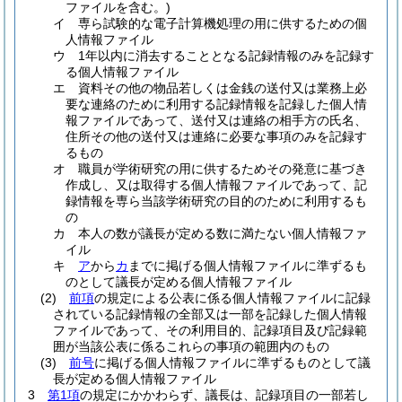
ファイルを含む。)
イ
専ら試験的な電子計算機処理の用に供するための個
人情報ファイル
ウ
1年以内に消去することとなる記録情報のみを記録す
る個人情報ファイル
エ
資料その他の物品若しくは金銭の送付又は業務上必
要な連絡のために利用する記録情報を記録した個人情
報ファイルであって、送付又は連絡の相手方の氏名、
住所その他の送付又は連絡に必要な事項のみを記録す
るもの
オ
職員が学術研究の用に供するためその発意に基づき
作成し、又は取得する個人情報ファイルであって、記
録情報を専ら当該学術研究の目的のために利用するも
の
カ
本人の数が議長が定める数に満たない個人情報ファ
イル
キ
ア
から
カ
までに掲げる個人情報ファイルに準ずるも
のとして議長が定める個人情報ファイル
(2)
前項
の規定による公表に係る個人情報ファイルに記録
されている記録情報の全部又は一部を記録した個人情報
ファイルであって、その利用目的、記録項目及び記録範
囲が当該公表に係るこれらの事項の範囲内のもの
(3)
前号
に掲げる個人情報ファイルに準ずるものとして議
長が定める個人情報ファイル
3
第1項
の規定にかかわらず、議長は、記録項目の一部若し