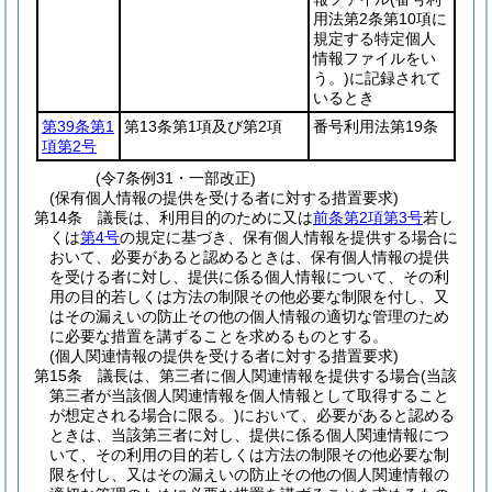
用法第2条第10項に
規定する特定個人
情報ファイルをい
う。)
に記録されて
いるとき
第39条第1
第13条第1項及び第2項
番号利用法第19条
項第2号
(令7条例31・一部改正)
(保有個人情報の提供を受ける者に対する措置要求)
第14条
議長は、利用目的のために又は
前条第2項第3号
若し
くは
第4号
の規定に基づき、保有個人情報を提供する場合に
おいて、必要があると認めるときは、保有個人情報の提供
を受ける者に対し、提供に係る個人情報について、その利
用の目的若しくは方法の制限その他必要な制限を付し、又
はその漏えいの防止その他の個人情報の適切な管理のため
に必要な措置を講ずることを求めるものとする。
(個人関連情報の提供を受ける者に対する措置要求)
第15条
議長は、第三者に個人関連情報を提供する場合
(当該
第三者が当該個人関連情報を個人情報として取得すること
が想定される場合に限る。)
において、必要があると認める
ときは、当該第三者に対し、提供に係る個人関連情報につ
いて、その利用の目的若しくは方法の制限その他必要な制
限を付し、又はその漏えいの防止その他の個人関連情報の