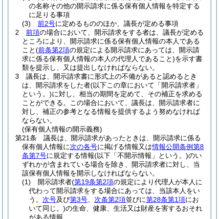
の名称その他の開示請求に係る保有個人情報を特定する
に足りる事項
(3)
前2号
に定めるもののほか、議長が定める事項
2
前項
の場合において、開示請求をする者は、議長が定める
ところにより、開示請求に係る保有個人情報の本人である
こと
(
前条第2項
の規定による開示請求にあっては、開示請
求に係る保有個人情報の本人の代理人であること)
を示す書
類を提示し、又は提出しなければならない。
3
議長は、開示請求書に形式上の不備があると認めるとき
は、開示請求をした者
(以下この章において「開示請求者」
という。)
に対し、相当の期間を定めて、その補正を求める
ことができる。
この場合において、議長は、開示請求者に
対し、補正の参考となる情報を提供するよう努めなければ
ならない。
(保有個人情報の開示義務)
第21条
議長は、開示請求があったときは、開示請求に係る
保有個人情報に
次の各号
に掲げる情報又は
情報公開条例第8
条第7号
に規定する情報
(以下「不開示情報」という。)
のい
ずれかが含まれている場合を除き、開示請求者に対し、当
該保有個人情報を開示しなければならない。
(1)
開示請求者
(
第19条第2項
の規定により代理人が本人に
代わって開示請求をする場合にあっては、当該本人をい
う。
次号
及び
第3号
、
次条第2項
並びに
第28条第1項
にお
いて同じ。)
の生命、健康、生活又は財産を害するおそれ
がある情報