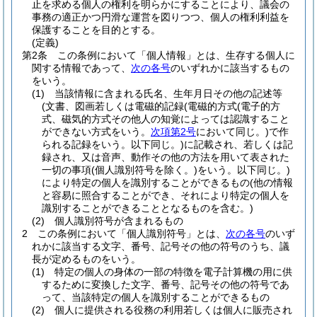
止を求める個人の権利を明らかにすることにより、議会の
事務の適正かつ円滑な運営を図りつつ、個人の権利利益を
保護することを目的とする。
(定義)
第2条
この条例において「個人情報」とは、生存する個人に
関する情報であって、
次の各号
のいずれかに該当するもの
をいう。
(1)
当該情報に含まれる氏名、生年月日その他の記述等
(文書、図画若しくは電磁的記録
(電磁的方式
(電子的方
式、磁気的方式その他人の知覚によっては認識すること
ができない方式をいう。
次項第2号
において同じ。)
で作
られる記録をいう。以下同じ。)
に記載され、若しくは記
録され、又は音声、動作その他の方法を用いて表された
一切の事項
(個人識別符号を除く。)
をいう。以下同じ。)
により特定の個人を識別することができるもの
(他の情報
と容易に照合することができ、それにより特定の個人を
識別することができることとなるものを含む。)
(2)
個人識別符号が含まれるもの
2
この条例において「個人識別符号」とは、
次の各号
のいず
れかに該当する文字、番号、記号その他の符号のうち、議
長が定めるものをいう。
(1)
特定の個人の身体の一部の特徴を電子計算機の用に供
するために変換した文字、番号、記号その他の符号であ
って、当該特定の個人を識別することができるもの
(2)
個人に提供される役務の利用若しくは個人に販売され