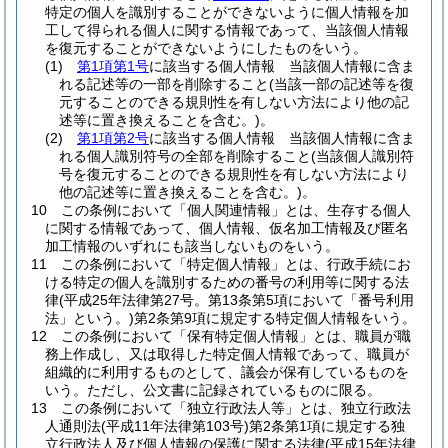
特定の個人を識別することができないように個人情報を加
工して得られる個人に関する情報であって、当該個人情報
を復元することができないようにしたものをいう。
(1)
第1項第1号
に該当する個人情報 当該個人情報に含ま
れる記述等の一部を削除すること
(当該一部の記述等を復
元することのできる規則性を有しない方法により他の記
述等に置き換えることを含む。)
。
(2)
第1項第2号
に該当する個人情報 当該個人情報に含ま
れる個人識別符号の全部を削除すること
(当該個人識別符
号を復元することのできる規則性を有しない方法により
他の記述等に置き換えることを含む。)
。
10
この条例において「個人関連情報」とは、生存する個人
に関する情報であって、個人情報、仮名加工情報及び匿名
加工情報のいずれにも該当しないものをいう。
11
この条例において「特定個人情報」とは、行政手続にお
ける特定の個人を識別するための番号の利用等に関する法
律
(平成25年法律第27号。第13条第5項において「番号利用
法」という。)
第2条第9項に規定する特定個人情報をいう。
12
この条例において「保有特定個人情報」とは、職員が職
務上作成し、又は取得した特定個人情報であって、職員が
組織的に利用するものとして、議会が保有しているものを
いう。
ただし、公文書に記録されているものに限る。
13
この条例において「独立行政法人等」とは、独立行政法
人通則法
(平成11年法律第103号)
第2条第1項に規定する独
立行政法人及び個人情報の保護に関する法律
(平成15年法律