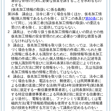
適切な管理のために必要な措置を講ずることを求めるもの
とする。
(仮名加工情報の取扱いに係る義務)
第16条
議会は、法令に基づく場合を除くほか、仮名加工情
報
(個人情報であるものを除く。以下この条及び
第50条
にお
いて同じ。)
を第三者
(当該仮名加工情報の取扱いの委託を
受けた者を除く。)
に提供してはならない。
2
議長は、その取り扱う仮名加工情報の漏えいの防止その他
仮名加工情報の安全管理のために必要かつ適切な措置を講
じなければならない。
3
議会は、仮名加工情報を取り扱うに当たっては、法令に基
づく場合を除き、当該仮名加工情報の作成に用いられた個
人情報に係る本人を識別するために、削除情報等
(仮名加工
情報の作成に用いられた個人情報から削除された記述等及
び個人識別符号並びに法第41条第1項の規定により行われ
た加工の方法に関する情報をいう。)
を取得し、又は当該仮
名加工情報を他の情報と照合してはならない。
4
議会は、仮名加工情報を取り扱うに当たっては、法令に基
づく場合を除き、電話をかけ、郵便若しくは民間事業者に
よる信書の送達に関する法律
(平成14年法律第99号)
第2条第
6項に規定する一般信書便事業者若しくは同条第9項に規定
する特定信書便事業者による同条第2項に規定する信書便に
より送付し、電報を送達し、ファクシミリ装置若しくは電
磁的方法
(電子情報処理組織を使用する方法その他の情報通
信の技術を利用する方法であって議長が定めるものをい