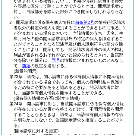
が含まれている場合において、不開示情報に該当する部分
を容易に区分して除くことができるときは、開示請求者に
対し、当該部分を除いた部分につき開示しなければならな
い。
2
開示請求に係る保有個人情報に
前条第2号
の情報
(開示請求
者以外の特定の個人を識別することができるものに限る。)
が含まれている場合において、当該情報のうち、氏名、生
年月日その他の開示請求者以外の特定の個人を識別するこ
とができることとなる記述等及び個人識別符号の部分を除
くことにより、開示しても、開示請求者以外の個人の権利
利益が害されるおそれがないと認められるときは、当該部
分を除いた部分は、
同号
の情報に含まれないものとみなし
て、
前項
の規定を適用する。
(裁量的開示)
第23条
議長は、開示請求に係る保有個人情報に不開示情報
が含まれている場合であっても、個人の権利利益を保護す
るため特に必要があると認めるときは、開示請求者に対
し、当該保有個人情報を開示することができる。
(保有個人情報の存否に関する情報)
第24条
開示請求に対し、当該開示請求に係る保有個人情報
が存在しているか否かを答えるだけで、不開示情報を開示
することとなるときは、議長は、当該保有個人情報の存否
を明らかにしないで、当該開示請求を拒否することができ
る。
(開示請求に対する措置)