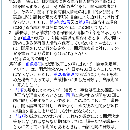
第25条
議長は、開示請求に係る保有個人情報の全部又は一
部を開示するときは、その旨の決定をし、開示請求者に対
し、その旨、開示する保有個人情報の利用目的及び開示の
実施に関し議長が定める事項を書面により通知しなければ
ならない。
ただし、
第6条第2号
又は
第3号
に該当する場合
における当該利用目的については、この限りでない。
2
議長は、開示請求に係る保有個人情報の全部を開示しない
とき
(
前条
の規定により開示請求を拒否するとき、及び開示
請求に係る保有個人情報を保有していないときを含む。)
は、開示をしない旨の決定をし、開示請求者に対し、その
旨を書面により通知しなければならない。
(開示決定等の期限)
第26条
前条各項
の決定
(以下この章において「開示決定等」
という。)
は、開示請求があった日から30日以内にしなけれ
ばならない。
ただし、
第20条第3項
の規定により補正を求
めた場合にあっては、当該補正に要した日数は、当該期間
に算入しない。
2
前項
の規定にかかわらず、議長は、事務処理上の困難その
他正当な理由があるときは、
同項
に規定する期間を30日以
内に限り延長することができる。
この場合において、議長
は、開示請求者に対し、遅滞なく、延長後の期間及び延長
の理由を書面により通知しなければならない。
3
前2項
の規定にかかわらず、これらの規定による開示決定
等をしなければならない期間のうちに、議長及び副議長が
ともに欠けている期間があるときは、当該期間の日数は、