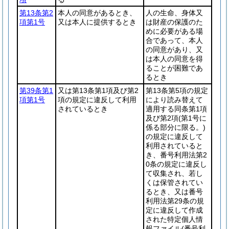
第13条第2
本人の同意があるとき、
人の生命、身体又
項第1号
又は本人に提供するとき
は財産の保護のた
めに必要がある場
合であって、本人
の同意があり、又
は本人の同意を得
ることが困難であ
るとき
第39条第1
又は第13条第1項及び第2
第13条第5項の規定
項第1号
項の規定に違反して利用
により読み替えて
されているとき
適用する同条第1項
及び第2項
(第1号に
係る部分に限る。)
の規定に違反して
利用されていると
き、番号利用法第2
0条の規定に違反し
て収集され、若し
くは保管されてい
るとき、又は番号
利用法第29条の規
定に違反して作成
された特定個人情
報ファイル
(番号利