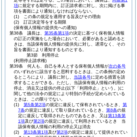
定等をすれば足りる。
この場合において、議長は、
同条第1
項
に規定する期間内に、訂正請求者に対し、次に掲げる事
項を書面により通知しなければならない。
(1)
この条の規定を適用する旨及びその理由
(2)
訂正決定等をする期限
(保有個人情報の提供先への通知)
第38条
議長は、
第35条第1項
の決定に基づく保有個人情報
の訂正の実施をした場合において、必要があると認めると
きは、当該保有個人情報の提供先に対し、遅滞なく、その
旨を書面により通知するものとする。
第3節
利用停止
(利用停止請求権)
第39条
何人も、自己を本人とする保有個人情報が
次の各号
のいずれかに該当すると思料するときは、この条例の定め
るところにより、議長に対し、
当該各号
に定める措置を請
求することができる。
ただし、当該保有個人情報の利用の
停止、消去又は提供の停止
(以下「利用停止」という。)
に
関して他の法令の規定により特別の手続が定められている
ときは、この限りでない。
(1)
第5条第2項
の規定に違反して保有されているとき、
第
7条
の規定に違反して取り扱われているとき、
第8条
の規
定に違反して取得されたものであるとき、又は
第13条第
1項
及び
第2項
の規定に違反して利用されているとき 当
該保有個人情報の利用の停止又は消去
(2)
第13条第1項
及び
第2項
の規定に違反して提供されてい