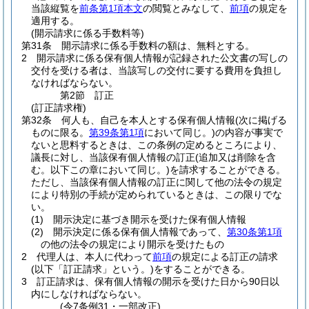
当該縦覧を
前条第1項本文
の閲覧とみなして、
前項
の規定を
適用する。
(開示請求に係る手数料等)
第31条
開示請求に係る手数料の額は、無料とする。
2
開示請求に係る保有個人情報が記録された公文書の写しの
交付を受ける者は、当該写しの交付に要する費用を負担し
なければならない。
第2節
訂正
(訂正請求権)
第32条
何人も、自己を本人とする保有個人情報
(次に掲げる
ものに限る。
第39条第1項
において同じ。)
の内容が事実で
ないと思料するときは、この条例の定めるところにより、
議長に対し、当該保有個人情報の訂正
(追加又は削除を含
む。以下この章において同じ。)
を請求することができる。
ただし、当該保有個人情報の訂正に関して他の法令の規定
により特別の手続が定められているときは、この限りでな
い。
(1)
開示決定に基づき開示を受けた保有個人情報
(2)
開示決定に係る保有個人情報であって、
第30条第1項
の他の法令の規定により開示を受けたもの
2
代理人は、本人に代わって
前項
の規定による訂正の請求
(以下「訂正請求」という。)
をすることができる。
3
訂正請求は、保有個人情報の開示を受けた日から90日以
内にしなければならない。
(令7条例31・一部改正)