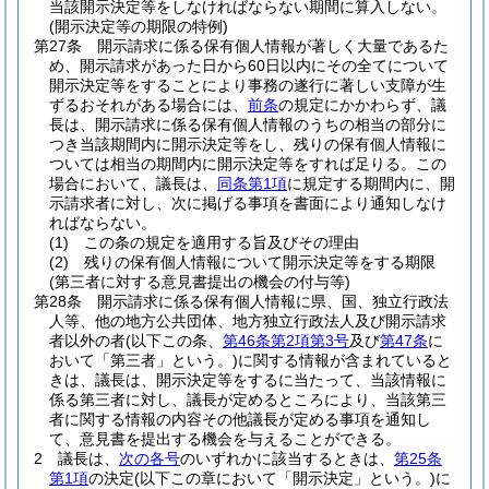
当該開示決定等をしなければならない期間に算入しない。
(開示決定等の期限の特例)
第27条
開示請求に係る保有個人情報が著しく大量であるた
め、開示請求があった日から60日以内にその全てについて
開示決定等をすることにより事務の遂行に著しい支障が生
ずるおそれがある場合には、
前条
の規定にかかわらず、議
長は、開示請求に係る保有個人情報のうちの相当の部分に
つき当該期間内に開示決定等をし、残りの保有個人情報に
ついては相当の期間内に開示決定等をすれば足りる。
この
場合において、議長は、
同条第1項
に規定する期間内に、開
示請求者に対し、次に掲げる事項を書面により通知しなけ
ればならない。
(1)
この条の規定を適用する旨及びその理由
(2)
残りの保有個人情報について開示決定等をする期限
(第三者に対する意見書提出の機会の付与等)
第28条
開示請求に係る保有個人情報に県、国、独立行政法
人等、他の地方公共団体、地方独立行政法人及び開示請求
者以外の者
(以下この条、
第46条第2項第3号
及び
第47条
に
おいて「第三者」という。)
に関する情報が含まれていると
きは、議長は、開示決定等をするに当たって、当該情報に
係る第三者に対し、議長が定めるところにより、当該第三
者に関する情報の内容その他議長が定める事項を通知し
て、意見書を提出する機会を与えることができる。
2
議長は、
次の各号
のいずれかに該当するときは、
第25条
第1項
の決定
(以下この章において「開示決定」という。)
に