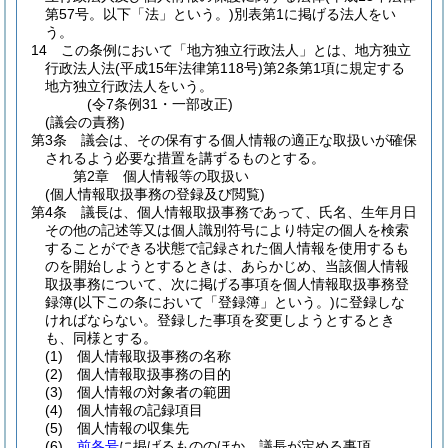
第57号。以下「法」という。)
別表第1に掲げる法人をい
う。
14
この条例において「地方独立行政法人」とは、地方独立
行政法人法
(平成15年法律第118号)
第2条第1項に規定する
地方独立行政法人をいう。
(令7条例31・一部改正)
(議会の責務)
第3条
議会は、その保有する個人情報の適正な取扱いが確保
されるよう必要な措置を講ずるものとする。
第2章
個人情報等の取扱い
(個人情報取扱事務の登録及び閲覧)
第4条
議長は、個人情報取扱事務であって、氏名、生年月日
その他の記述等又は個人識別符号により特定の個人を検索
することができる状態で記録された個人情報を使用するも
のを開始しようとするときは、あらかじめ、当該個人情報
取扱事務について、次に掲げる事項を個人情報取扱事務登
録簿
(以下この条において「登録簿」という。)
に登録しな
ければならない。
登録した事項を変更しようとするとき
も、同様とする。
(1)
個人情報取扱事務の名称
(2)
個人情報取扱事務の目的
(3)
個人情報の対象者の範囲
(4)
個人情報の記録項目
(5)
個人情報の収集先
(6)
前各号
に掲げるもののほか、議長が定める事項