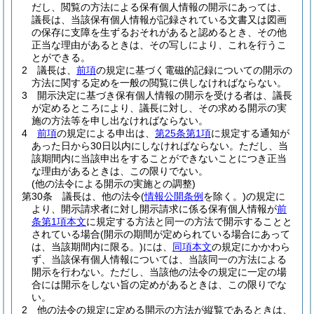
だし、閲覧の方法による保有個人情報の開示にあっては、
議長は、当該保有個人情報が記録されている文書又は図画
の保存に支障を生ずるおそれがあると認めるとき、その他
正当な理由があるときは、その写しにより、これを行うこ
とができる。
2
議長は、
前項
の規定に基づく電磁的記録についての開示の
方法に関する定めを一般の閲覧に供しなければならない。
3
開示決定に基づき保有個人情報の開示を受ける者は、議長
が定めるところにより、議長に対し、その求める開示の実
施の方法等を申し出なければならない。
4
前項
の規定による申出は、
第25条第1項
に規定する通知が
あった日から30日以内にしなければならない。
ただし、当
該期間内に当該申出をすることができないことにつき正当
な理由があるときは、この限りでない。
(他の法令による開示の実施との調整)
第30条
議長は、他の法令
(
情報公開条例
を除く。)
の規定に
より、開示請求者に対し開示請求に係る保有個人情報が
前
条第1項本文
に規定する方法と同一の方法で開示することと
されている場合
(開示の期間が定められている場合にあって
は、当該期間内に限る。)
には、
同項本文
の規定にかかわら
ず、当該保有個人情報については、当該同一の方法による
開示を行わない。
ただし、当該他の法令の規定に一定の場
合には開示をしない旨の定めがあるときは、この限りでな
い。
2
他の法令の規定に定める開示の方法が縦覧であるときは、