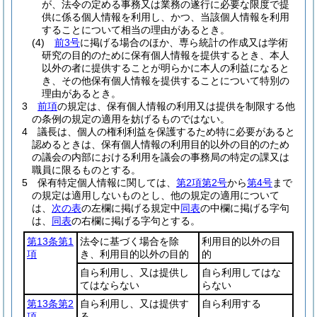
が、法令の定める事務又は業務の遂行に必要な限度で提
供に係る個人情報を利用し、かつ、当該個人情報を利用
することについて相当の理由があるとき。
(4)
前3号
に掲げる場合のほか、専ら統計の作成又は学術
研究の目的のために保有個人情報を提供するとき、本人
以外の者に提供することが明らかに本人の利益になると
き、その他保有個人情報を提供することについて特別の
理由があるとき。
3
前項
の規定は、保有個人情報の利用又は提供を制限する他
の条例の規定の適用を妨げるものではない。
4
議長は、個人の権利利益を保護するため特に必要があると
認めるときは、保有個人情報の利用目的以外の目的のため
の議会の内部における利用を議会の事務局の特定の課又は
職員に限るものとする。
5
保有特定個人情報に関しては、
第2項第2号
から
第4号
まで
の規定は適用しないものとし、他の規定の適用について
は、
次の表
の左欄に掲げる規定中
同表
の中欄に掲げる字句
は、
同表
の右欄に掲げる字句とする。
第13条第1
法令に基づく場合を除
利用目的以外の目
項
き、利用目的以外の目的
的
自ら利用し、又は提供し
自ら利用してはな
てはならない
らない
第13条第2
自ら利用し、又は提供す
自ら利用する
項
る