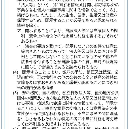
「法人等」という。)
に関する情報又は開示請求者以外の
事業を営む個人の当該事業に関する情報であって、次に
掲げるもの。
ただし、人の生命、健康、生活又は財産を
保護するため、開示することが必要であると認められる
情報を除く。
ア
開示することにより、当該法人等又は当該個人の権
利、競争上の地位その他正当な利益を害するおそれが
あるもの
イ
議会の要請を受けて、開示しないとの条件で任意に
提供されたものであって、法人等又は個人における通
例として開示しないこととされているものその他の当
該条件を付することが当該情報の性質、当時の状況等
に照らして合理的であると認められるもの
(4)
開示することにより、犯罪の予防、鎮圧又は捜査、公
訴の維持、刑の執行その他の公共の安全と秩序の維持に
支障を及ぼすおそれがあると議長が認めることにつき相
当の理由がある情報
(5)
県の機関、国の機関、独立行政法人等、他の地方公共
団体の機関及び地方独立行政法人の内部又は相互間にお
ける審議、検討又は協議に関する情報であって、開示す
ることにより、率直な意見の交換若しくは意思決定の中
立性が不当に損なわれるおそれ、不当に県民の間に混乱
を生じさせるおそれ又は特定の者に不当に利益を与え若
しくは不利益を及ぼすおそれがあるもの