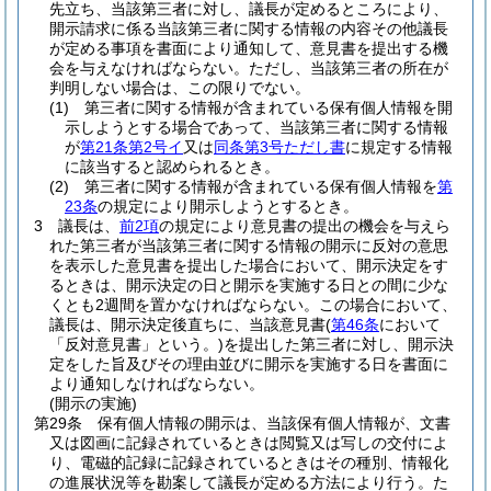
先立ち、当該第三者に対し、議長が定めるところにより、
開示請求に係る当該第三者に関する情報の内容その他議長
が定める事項を書面により通知して、意見書を提出する機
会を与えなければならない。
ただし、当該第三者の所在が
判明しない場合は、この限りでない。
(1)
第三者に関する情報が含まれている保有個人情報を開
示しようとする場合であって、当該第三者に関する情報
が
第21条第2号イ
又は
同条第3号ただし書
に規定する情報
に該当すると認められるとき。
(2)
第三者に関する情報が含まれている保有個人情報を
第
23条
の規定により開示しようとするとき。
3
議長は、
前2項
の規定により意見書の提出の機会を与えら
れた第三者が当該第三者に関する情報の開示に反対の意思
を表示した意見書を提出した場合において、開示決定をす
るときは、開示決定の日と開示を実施する日との間に少な
くとも2週間を置かなければならない。
この場合において、
議長は、開示決定後直ちに、当該意見書
(
第46条
において
「反対意見書」という。)
を提出した第三者に対し、開示決
定をした旨及びその理由並びに開示を実施する日を書面に
より通知しなければならない。
(開示の実施)
第29条
保有個人情報の開示は、当該保有個人情報が、文書
又は図画に記録されているときは閲覧又は写しの交付によ
り、電磁的記録に記録されているときはその種別、情報化
の進展状況等を勘案して議長が定める方法により行う。
た