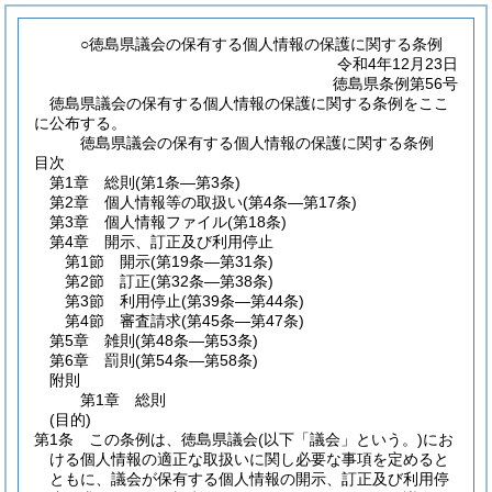
○徳島県議会の保有する個人情報の保護に関する条例
令和4年12月23日
徳島県条例第56号
徳島県議会の保有する個人情報の保護に関する条例をここ
に公布する。
徳島県議会の保有する個人情報の保護に関する条例
目次
第1章
総則
(第1条―第3条)
第2章
個人情報等の取扱い
(第4条―第17条)
第3章
個人情報ファイル
(第18条)
第4章
開示、訂正及び利用停止
第1節
開示
(第19条―第31条)
第2節
訂正
(第32条―第38条)
第3節
利用停止
(第39条―第44条)
第4節
審査請求
(第45条―第47条)
第5章
雑則
(第48条―第53条)
第6章
罰則
(第54条―第58条)
附則
第1章
総則
(目的)
第1条
この条例は、徳島県議会
(以下「議会」という。)
にお
ける個人情報の適正な取扱いに関し必要な事項を定めると
ともに、議会が保有する個人情報の開示、訂正及び利用停