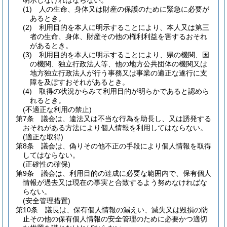
明示しなければならない。
(1)
人の生命、身体又は財産の保護のために緊急に必要が
あるとき。
(2)
利用目的を本人に明示することにより、本人又は第三
者の生命、身体、財産その他の権利利益を害するおそれ
があるとき。
(3)
利用目的を本人に明示することにより、県の機関、国
の機関、独立行政法人等、他の地方公共団体の機関又は
地方独立行政法人が行う事務又は事業の適正な遂行に支
障を及ぼすおそれがあるとき。
(4)
取得の状況からみて利用目的が明らかであると認めら
れるとき。
(不適正な利用の禁止)
第7条
議会は、違法又は不当な行為を助長し、又は誘発する
おそれがある方法により個人情報を利用してはならない。
(適正な取得)
第8条
議会は、偽りその他不正の手段により個人情報を取得
してはならない。
(正確性の確保)
第9条
議会は、利用目的の達成に必要な範囲内で、保有個人
情報が過去又は現在の事実と合致するよう努めなければな
らない。
(安全管理措置)
第10条
議長は、保有個人情報の漏えい、滅失又は毀損の防
止その他の保有個人情報の安全管理のために必要かつ適切