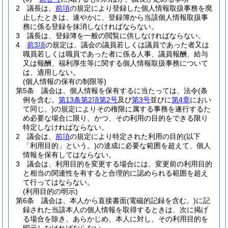
2
議長は、
前項
の規定により登録した個人情報取扱事務を廃
止したときは、速やかに、登録簿から当該個人情報取扱事
務に係る登録を抹消しなければならない。
3
議長は、登録簿を一般の閲覧に供しなければならない。
4
前3項
の規定は、議会の議員若しくは議員であった者又は
職員若しくは職員であった者に係る人事、議員報酬、給与
又は報酬、福利厚生等に関する個人情報取扱事務について
は、適用しない。
(個人情報の保有の制限等)
第5条
議会は、個人情報を保有するに当たっては、法令
(条
例を含む。
第13条第2項第2号
及び
第3号
並びに
第4章
におい
て同じ。)
の規定によりその権限に属する事務を遂行するた
め必要な場合に限り、かつ、その利用の目的をできる限り
特定しなければならない。
2
議会は、
前項
の規定により特定された利用の目的
(以下
「利用目的」という。)
の達成に必要な範囲を超えて、個人
情報を保有してはならない。
3
議会は、利用目的を変更する場合には、変更前の利用目的
と相当の関連性を有すると合理的に認められる範囲を超え
て行ってはならない。
(利用目的の明示)
第6条
議会は、本人から直接書面
(電磁的記録を含む。)
に記
録された当該本人の個人情報を取得するときは、次に掲げ
る場合を除き、あらかじめ、本人に対し、その利用目的を