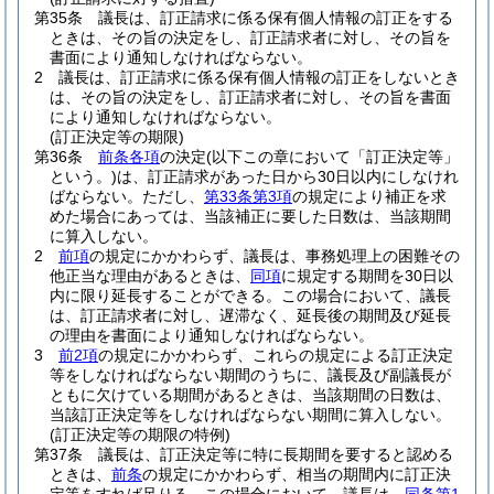
第35条
議長は、訂正請求に係る保有個人情報の訂正をする
ときは、その旨の決定をし、訂正請求者に対し、その旨を
書面により通知しなければならない。
2
議長は、訂正請求に係る保有個人情報の訂正をしないとき
は、その旨の決定をし、訂正請求者に対し、その旨を書面
により通知しなければならない。
(訂正決定等の期限)
第36条
前条各項
の決定
(以下この章において「訂正決定等」
という。)
は、訂正請求があった日から30日以内にしなけれ
ばならない。
ただし、
第33条第3項
の規定により補正を求
めた場合にあっては、当該補正に要した日数は、当該期間
に算入しない。
2
前項
の規定にかかわらず、議長は、事務処理上の困難その
他正当な理由があるときは、
同項
に規定する期間を30日以
内に限り延長することができる。
この場合において、議長
は、訂正請求者に対し、遅滞なく、延長後の期間及び延長
の理由を書面により通知しなければならない。
3
前2項
の規定にかかわらず、これらの規定による訂正決定
等をしなければならない期間のうちに、議長及び副議長が
ともに欠けている期間があるときは、当該期間の日数は、
当該訂正決定等をしなければならない期間に算入しない。
(訂正決定等の期限の特例)
第37条
議長は、訂正決定等に特に長期間を要すると認める
ときは、
前条
の規定にかかわらず、相当の期間内に訂正決