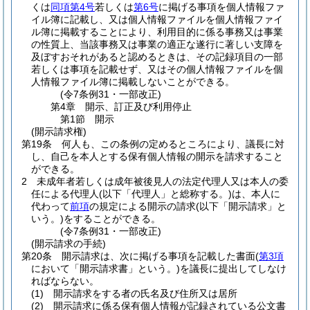
くは
同項第4号
若しくは
第6号
に掲げる事項を個人情報ファ
イル簿に記載し、又は個人情報ファイルを個人情報ファイ
ル簿に掲載することにより、利用目的に係る事務又は事業
の性質上、当該事務又は事業の適正な遂行に著しい支障を
及ぼすおそれがあると認めるときは、その記録項目の一部
若しくは事項を記載せず、又はその個人情報ファイルを個
人情報ファイル簿に掲載しないことができる。
(令7条例31・一部改正)
第4章
開示、訂正及び利用停止
第1節
開示
(開示請求権)
第19条
何人も、この条例の定めるところにより、議長に対
し、自己を本人とする保有個人情報の開示を請求すること
ができる。
2
未成年者若しくは成年被後見人の法定代理人又は本人の委
任による代理人
(以下「代理人」と総称する。)
は、本人に
代わって
前項
の規定による開示の請求
(以下「開示請求」と
いう。)
をすることができる。
(令7条例31・一部改正)
(開示請求の手続)
第20条
開示請求は、次に掲げる事項を記載した書面
(
第3項
において「開示請求書」という。)
を議長に提出してしなけ
ればならない。
(1)
開示請求をする者の氏名及び住所又は居所
(2)
開示請求に係る保有個人情報が記録されている公文書