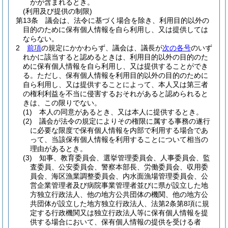
かが含まれるとき。
(利用及び提供の制限)
第13条
議会は、法令に基づく場合を除き、利用目的以外の
目的のために保有個人情報を自ら利用し、又は提供しては
ならない。
2
前項
の規定にかかわらず、議会は、議長が
次の各号
のいず
れかに該当すると認めるときは、利用目的以外の目的のた
めに保有個人情報を自ら利用し、又は提供することができ
る。
ただし、保有個人情報を利用目的以外の目的のために
自ら利用し、又は提供することによって、本人又は第三者
の権利利益を不当に侵害するおそれがあると認められると
きは、この限りでない。
(1)
本人の同意があるとき、又は本人に提供するとき。
(2)
議会が法令の規定によりその権限に属する事務の遂行
に必要な限度で保有個人情報を内部で利用する場合であ
って、当該保有個人情報を利用することについて相当の
理由があるとき。
(3)
知事、教育委員会、選挙管理委員会、人事委員会、監
査委員、公安委員会、警察本部長、労働委員会、収用委
員会、海区漁業調整委員会、内水面漁場管理委員会、公
営企業管理者及び病院事業管理者並びに県が設立した地
方独立行政法人、他の地方公共団体の機関、他の地方公
共団体が設立した地方独立行政法人、法第2条第8項に規
定する行政機関又は独立行政法人等に保有個人情報を提
供する場合において、保有個人情報の提供を受ける者