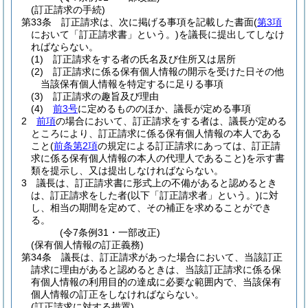
(訂正請求の手続)
第33条
訂正請求は、次に掲げる事項を記載した書面
(
第3項
において「訂正請求書」という。)
を議長に提出してしなけ
ればならない。
(1)
訂正請求をする者の氏名及び住所又は居所
(2)
訂正請求に係る保有個人情報の開示を受けた日その他
当該保有個人情報を特定するに足りる事項
(3)
訂正請求の趣旨及び理由
(4)
前3号
に定めるもののほか、議長が定める事項
2
前項
の場合において、訂正請求をする者は、議長が定める
ところにより、訂正請求に係る保有個人情報の本人である
こと
(
前条第2項
の規定による訂正請求にあっては、訂正請
求に係る保有個人情報の本人の代理人であること)
を示す書
類を提示し、又は提出しなければならない。
3
議長は、訂正請求書に形式上の不備があると認めるとき
は、訂正請求をした者
(以下「訂正請求者」という。)
に対
し、相当の期間を定めて、その補正を求めることができ
る。
(令7条例31・一部改正)
(保有個人情報の訂正義務)
第34条
議長は、訂正請求があった場合において、当該訂正
請求に理由があると認めるときは、当該訂正請求に係る保
有個人情報の利用目的の達成に必要な範囲内で、当該保有
個人情報の訂正をしなければならない。
(訂正請求に対する措置)