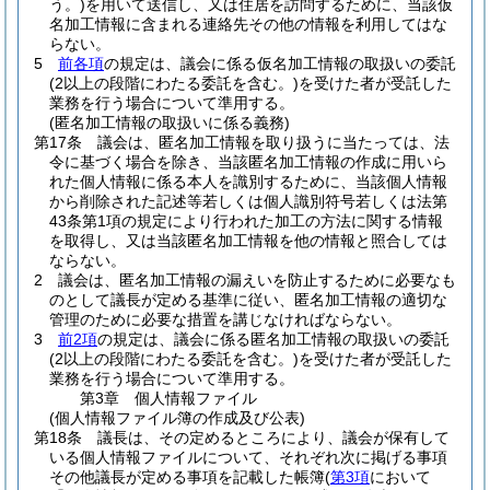
う。)
を用いて送信し、又は住居を訪問するために、当該仮
名加工情報に含まれる連絡先その他の情報を利用してはな
らない。
5
前各項
の規定は、議会に係る仮名加工情報の取扱いの委託
(2以上の段階にわたる委託を含む。)
を受けた者が受託した
業務を行う場合について準用する。
(匿名加工情報の取扱いに係る義務)
第17条
議会は、匿名加工情報を取り扱うに当たっては、法
令に基づく場合を除き、当該匿名加工情報の作成に用いら
れた個人情報に係る本人を識別するために、当該個人情報
から削除された記述等若しくは個人識別符号若しくは法第
43条第1項の規定により行われた加工の方法に関する情報
を取得し、又は当該匿名加工情報を他の情報と照合しては
ならない。
2
議会は、匿名加工情報の漏えいを防止するために必要なも
のとして議長が定める基準に従い、匿名加工情報の適切な
管理のために必要な措置を講じなければならない。
3
前2項
の規定は、議会に係る匿名加工情報の取扱いの委託
(2以上の段階にわたる委託を含む。)
を受けた者が受託した
業務を行う場合について準用する。
第3章
個人情報ファイル
(個人情報ファイル簿の作成及び公表)
第18条
議長は、その定めるところにより、議会が保有して
いる個人情報ファイルについて、それぞれ次に掲げる事項
その他議長が定める事項を記載した帳簿
(
第3項
において