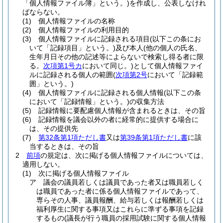
「個人情報ファイル簿」という。)
を作成し、公表しなけれ
ばならない。
(1)
個人情報ファイルの名称
(2)
個人情報ファイルの利用目的
(3)
個人情報ファイルに記録される項目
(以下この条にお
いて「記録項目」という。)
及び本人
(他の個人の氏名、
生年月日その他の記述等によらないで検索し得る者に限
る。
次項第1号カ
において同じ。)
として個人情報ファイ
ルに記録される個人の範囲
(
次項第2号
において「記録範
囲」という。)
(4)
個人情報ファイルに記録される個人情報
(以下この条
において「記録情報」という。)
の収集方法
(5)
記録情報に要配慮個人情報が含まれるときは、その旨
(6)
記録情報を議会以外の者に経常的に提供する場合に
は、その提供先
(7)
第32条第1項ただし書
又は
第39条第1項ただし書
に該
当するときは、その旨
2
前項
の規定は、次に掲げる個人情報ファイルについては、
適用しない。
(1)
次に掲げる個人情報ファイル
ア
議会の議員若しくは議員であった者又は職員若しく
は職員であった者に係る個人情報ファイルであって、
専らその人事、議員報酬、給与若しくは報酬若しくは
福利厚生に関する事項又はこれらに準ずる事項を記録
するもの
(議長が行う職員の採用試験に関する個人情報