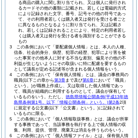
る商品の購入に関し割り当てられ、又は個人に発行され
るカードその他の書類に記載され、若しくは電磁的方式
により記録された文字、番号、記号その他の符号であっ
て、その利用者若しくは購入者又は発行を受ける者ごと
に異なるものとなるように割り当てられ、又は記載さ
れ、若しくは記録されることにより、特定の利用者若し
くは購入者又は発行を受ける者を識別することができる
もの
3
この条例において「要配慮個人情報」とは、本人の人種、
信条、社会的身分、病歴、犯罪の経歴、犯罪により害を被
った事実その他本人に対する不当な差別、偏見その他の不
利益が生じないようにその取扱いに特に配慮を要するもの
として議長が定める記述等が含まれる個人情報をいう。
4
この条例において「保有個人情報」とは、議会の事務局の
職員
(以下この章から
第3章
まで及び
第6章
において「職員」
という。)
が職務上作成し、又は取得した個人情報であっ
て、職員が組織的に利用するものとして、議会が保有して
いるものをいう。
ただし、
徳島県情報公開条例
(平成13年徳
島県条例第1号。以下「情報公開条例」という。)
第2条
2項
に規定する公文書
(以下「公文書」という。)
に記録されて
いるものに限る。
5
この条例において「個人情報取扱事務」とは、議会が所掌
する事務であって、当該事務を執行する上で個人情報の収
集、利用、提供、管理、廃棄又は消去を伴うものをいう。
6
この条例において「個人情報ファイル」とは、保有個人情