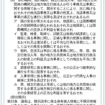
(6)
県の機関、国の機関、独立行政法人等、他の地方公共
団体の機関又は地方独立行政法人が行う事務又は事業に
関する情報であって、開示することにより、次に掲げる
おそれその他当該事務又は事業の性質上、当該事務又は
事業の適正な遂行に支障を及ぼすおそれがあるもの
ア
国の安全が害されるおそれ、他国若しくは国際機関
との信頼関係が損なわれるおそれ又は他国若しくは国
際機関との交渉上不利益を被るおそれ
イ
監査、検査、取締り、試験又は租税の賦課若しくは
徴収に係る事務に関し、正確な事実の把握を困難にす
るおそれ又は違法若しくは不当な行為を容易にし、若
しくはその発見を困難にするおそれ
ウ
契約、交渉又は争訟に係る事務に関し、県、国、独
立行政法人等、他の地方公共団体又は地方独立行政法
人の財産上の利益又は当事者としての地位を不当に害
するおそれ
エ
調査研究に係る事務に関し、その公正かつ能率的な
遂行を不当に阻害するおそれ
オ
人事管理に係る事務に関し、公正かつ円滑な人事の
確保に支障を及ぼすおそれ
カ
県、独立行政法人等若しくは他の地方公共団体が経
営する企業又は地方独立行政法人に係る事業に関し、
その企業経営上の正当な利益を害するおそれ
(部分開示)
第22条
議長は、開示請求に係る保有個人情報に不開示情報