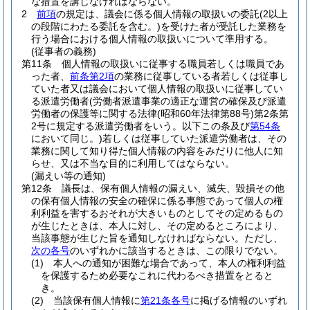
な措置を講じなければならない。
2
前項
の規定は、議会に係る個人情報の取扱いの委託
(2以上
の段階にわたる委託を含む。)
を受けた者が受託した業務を
行う場合における個人情報の取扱いについて準用する。
(従事者の義務)
第11条
個人情報の取扱いに従事する職員若しくは職員であ
った者、
前条第2項
の業務に従事している者若しくは従事し
ていた者又は議会において個人情報の取扱いに従事してい
る派遣労働者
(労働者派遣事業の適正な運営の確保及び派遣
労働者の保護等に関する法律
(昭和60年法律第88号)
第2条第
2号に規定する派遣労働者をいう。以下この条及び
第54条
において同じ。)
若しくは従事していた派遣労働者は、その
業務に関して知り得た個人情報の内容をみだりに他人に知
らせ、又は不当な目的に利用してはならない。
(漏えい等の通知)
第12条
議長は、保有個人情報の漏えい、滅失、毀損その他
の保有個人情報の安全の確保に係る事態であって個人の権
利利益を害するおそれが大きいものとしてその定めるもの
が生じたときは、本人に対し、その定めるところにより、
当該事態が生じた旨を通知しなければならない。
ただし、
次の各号
のいずれかに該当するときは、この限りでない。
(1)
本人への通知が困難な場合であって、本人の権利利益
を保護するため必要なこれに代わるべき措置をとると
き。
(2)
当該保有個人情報に
第21条各号
に掲げる情報のいずれ