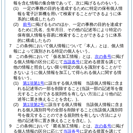
報を含む情報の集合物であって、次に掲げるものをいう。
(1)
一定の事務の目的を達成するために特定の保有個人情
報を電子計算機を用いて検索することができるように体
系的に構成したもの
(2)
前号
に掲げるもののほか、一定の事務の目的を達成す
るために氏名、生年月日、その他の記述等により特定の
保有個人情報を容易に検索することができるように体系
的に構成したもの
7
この条例において個人情報について「本人」とは、個人情
報によって識別される特定の個人をいう。
8
この条例において「仮名加工情報」とは、
次の各号
に掲げ
る個人情報の区分に応じて
当該各号
に定める措置を講じて
他の情報と照合しない限り特定の個人を識別することがで
きないように個人情報を加工して得られる個人に関する情
報をいう。
(1)
第1項第1号
に該当する個人情報 当該個人情報に含ま
れる記述等の一部を削除すること
(当該一部の記述等を復
元することのできる規則性を有しない方法により他の記
述等に置き換えることを含む。)
。
(2)
第1項第2号
に該当する個人情報 当該個人情報に含ま
れる個人識別符号の全部を削除すること
(当該個人識別符
号を復元することのできる規則性を有しない方法により
他の記述等に置き換えることを含む。)
。
9
この条例において「匿名加工情報」とは、
次の各号
に掲げ
る個人情報の区分に応じて
当該各号
に定める措置を講じて