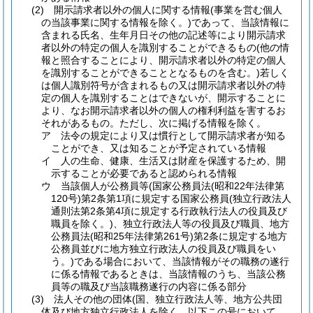
(2)
開示請求者以外の個人に関する情報
(事業を営む個人
の当該事業に関する情報を除く。)
であって、当該情報に
含まれる氏名、生年月日その他の記述等により開示請求
者以外の特定の個人を識別することができるもの
(他の情
報と照合することにより、開示請求者以外の特定の個人
を識別することができることとなるものを含む。)
若しく
は個人識別符号が含まれるもの又は開示請求者以外の特
定の個人を識別することはできないが、開示することに
より、なお開示請求者以外の個人の権利利益を害するお
それがあるもの。
ただし、次に掲げる情報を除く。
ア
法令の規定により又は慣行として開示請求者が知る
ことができ、又は知ることが予定されている情報
イ
人の生命、健康、生活又は財産を保護するため、開
示することが必要であると認められる情報
ウ
当該個人が公務員等
(国家公務員法
(昭和22年法律第
120号)
第2条第1項に規定する国家公務員
(独立行政法人
通則法第2条第4項に規定する行政執行法人の役員及び
職員を除く。)
、独立行政法人等の役員及び職員、地方
公務員法
(昭和25年法律第261号)
第2条に規定する地方
公務員並びに地方独立行政法人の役員及び職員をい
う。)
である場合において、当該情報がその職務の遂行
に係る情報であるときは、当該情報のうち、当該公務
員等の職及び当該職務遂行の内容に係る部分
(3)
法人その他の団体
(国、独立行政法人等、地方公共団
体及び地方独立行政法人を除く。以下この号において