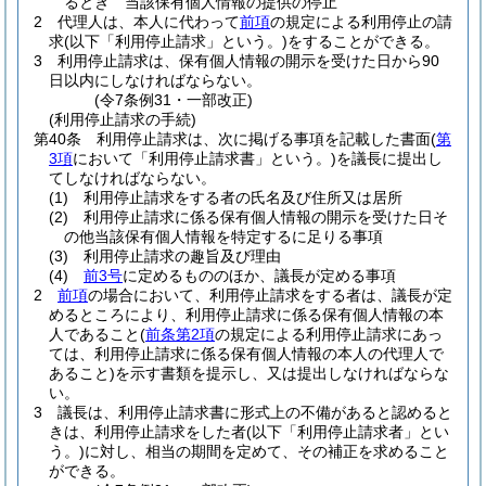
るとき 当該保有個人情報の提供の停止
2
代理人は、本人に代わって
前項
の規定による利用停止の請
求
(以下「利用停止請求」という。)
をすることができる。
3
利用停止請求は、保有個人情報の開示を受けた日から90
日以内にしなければならない。
(令7条例31・一部改正)
(利用停止請求の手続)
第40条
利用停止請求は、次に掲げる事項を記載した書面
(
第
3項
において「利用停止請求書」という。)
を議長に提出し
てしなければならない。
(1)
利用停止請求をする者の氏名及び住所又は居所
(2)
利用停止請求に係る保有個人情報の開示を受けた日そ
の他当該保有個人情報を特定するに足りる事項
(3)
利用停止請求の趣旨及び理由
(4)
前3号
に定めるもののほか、議長が定める事項
2
前項
の場合において、利用停止請求をする者は、議長が定
めるところにより、利用停止請求に係る保有個人情報の本
人であること
(
前条第2項
の規定による利用停止請求にあっ
ては、利用停止請求に係る保有個人情報の本人の代理人で
あること)
を示す書類を提示し、又は提出しなければならな
い。
3
議長は、利用停止請求書に形式上の不備があると認めると
きは、利用停止請求をした者
(以下「利用停止請求者」とい
う。)
に対し、相当の期間を定めて、その補正を求めること
ができる。