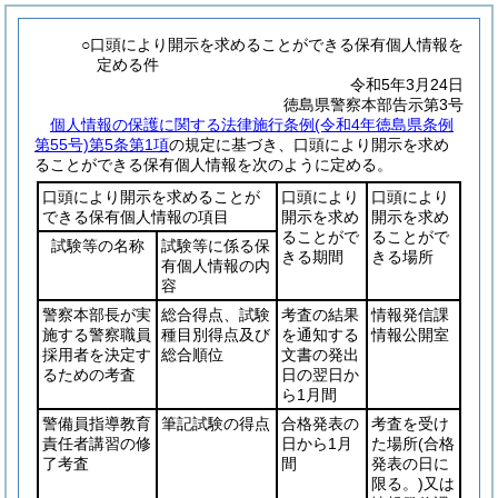
○口頭により開示を求めることができる保有個人情報を
定める件
令和5年3月24日
徳島県警察本部告示第3号
個人情報の保護に関する法律施行条例(令和4年徳島県条例
第55号)第5条第1項
の規定に基づき、口頭により開示を求め
ることができる保有個人情報を次のように定める。
口頭により開示を求めることが
口頭により
口頭により
できる保有個人情報の項目
開示を求め
開示を求め
ることがで
ることがで
試験等の名称
試験等に係る保
きる期間
きる場所
有個人情報の内
容
警察本部長が実
総合得点、試験
考査の結果
情報発信課
施する警察職員
種目別得点及び
を通知する
情報公開室
採用者を決定す
総合順位
文書の発出
るための考査
日の翌日か
ら1月間
警備員指導教育
筆記試験の得点
合格発表の
考査を受け
責任者講習の修
日から1月
た場所
(合格
了考査
間
発表の日に
限る。)
又は