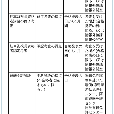
限る。)
又は
情報発信課
情報公開室
駐車監視員資格
修了考査の得点
合格発表の
考査を受け
者講習の修了考
日から1月
た場所
(合格
査
間
発表の日に
限る。)
又は
情報発信課
情報公開室
駐車監視員資格
筆記考査の得点
合格発表の
考査を受け
者認定考査
日から1月
た場所
(合格
間
発表の日に
限る。)
又は
情報発信課
情報公開室
運転免許試験
学科試験の得点
合格発表の
運転免許試
(不合格者に係
日
験を受けた
るものに限
場所
(徳島県
る。)
運転免許セ
ンター、阿
南運転免許
センター、
阿波運転免
許センター