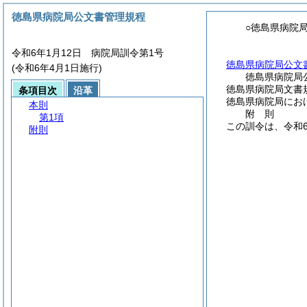
徳島県病院局公文書管理規程
○徳島県病院
令和6年1月12日 病院局訓令第1号
徳島県病院局公文
(令和6年4月1日施行)
徳島県病院局
徳島県病院局文書規
条項目次
沿革
徳島県病院局にお
本則
附
則
第1項
この訓令は、令和
附則