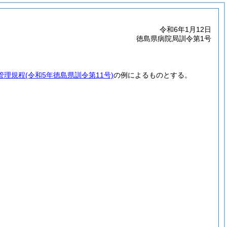
令和6年1月12日
徳島県病院局訓令第1号
管理規程
(令和5年徳島県訓令第11号)
の例によるものとする。