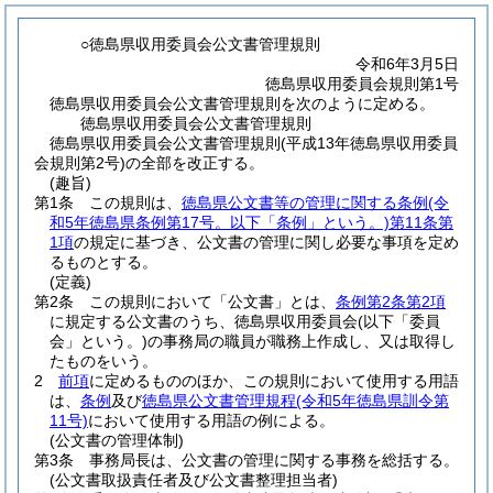
○徳島県収用委員会公文書管理規則
令和6年3月5日
徳島県収用委員会規則第1号
徳島県収用委員会公文書管理規則を次のように定める。
徳島県収用委員会公文書管理規則
徳島県収用委員会公文書管理規則(平成13年徳島県収用委員
会規則第2号)の全部を改正する。
(趣旨)
第1条
この規則は、
徳島県公文書等の管理に関する条例
(令
和5年徳島県条例第17号。以下「条例」という。)
第11条第
1項
の規定に基づき、公文書の管理に関し必要な事項を定め
るものとする。
(定義)
第2条
この規則において「公文書」とは、
条例第2条第2項
に規定する公文書のうち、徳島県収用委員会
(以下「委員
会」という。)
の事務局の職員が職務上作成し、又は取得し
たものをいう。
2
前項
に定めるもののほか、この規則において使用する用語
は、
条例
及び
徳島県公文書管理規程
(令和5年徳島県訓令第
11号)
において使用する用語の例による。
(公文書の管理体制)
第3条
事務局長は、公文書の管理に関する事務を総括する。
(公文書取扱責任者及び公文書整理担当者)