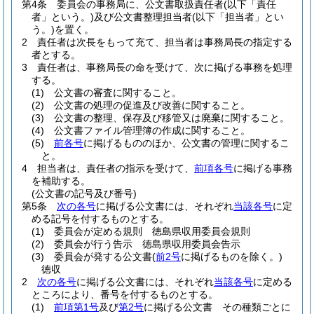
第4条
委員会の事務局に、公文書取扱責任者
(以下「責任
者」という。)
及び公文書整理担当者
(以下「担当者」とい
う。)
を置く。
2
責任者は次長をもって充て、担当者は事務局長の指定する
者とする。
3
責任者は、事務局長の命を受けて、次に掲げる事務を処理
する。
(1)
公文書の審査に関すること。
(2)
公文書の処理の促進及び改善に関すること。
(3)
公文書の整理、保存及び移管又は廃棄に関すること。
(4)
公文書ファイル管理簿の作成に関すること。
(5)
前各号
に掲げるもののほか、公文書の管理に関するこ
と。
4
担当者は、責任者の指示を受けて、
前項各号
に掲げる事務
を補助する。
(公文書の記号及び番号)
第5条
次の各号
に掲げる公文書には、それぞれ
当該各号
に定
める記号を付するものとする。
(1)
委員会が定める規則 徳島県収用委員会規則
(2)
委員会が行う告示 徳島県収用委員会告示
(3)
委員会が発する公文書
(
前2号
に掲げるものを除く。)
徳収
2
次の各号
に掲げる公文書には、それぞれ
当該各号
に定める
ところにより、番号を付するものとする。
(1)
前項第1号
及び
第2号
に掲げる公文書 その種類ごとに