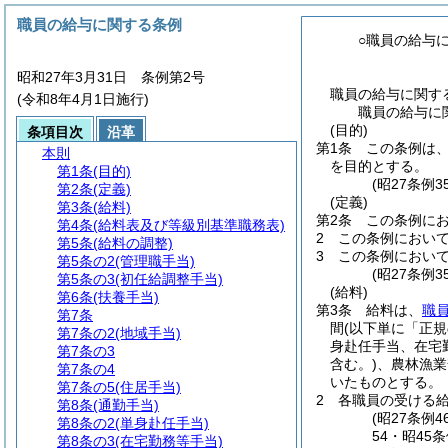
職員の給与に関する条例
○職員の給与
昭和27年3月31日 条例第2号
職員の給与に関す
(令和8年4月1日施行)
職員の給与に
(目的)
条項目次
沿革
第1条
この条例は
本則
を目的とする。
第1条
(目的)
(昭27条例
第2条
(定義)
(定義)
第3条
(給料)
第2条
この条例に
第4条
(給料表及び等級別基準職務表)
2
この条例において
第5条
(給料の調整)
3
この条例におい
第5条の2
(管理職手当)
(昭27条例
第5条の3
(初任給調整手当)
(給料)
第6条
(扶養手当)
第3条
給料は、
職
第7条
間
(以下単に「正
第7条の2
(地域手当)
身赴任手当、在宅
第7条の3
含む。)
、農林漁業
第7条の4
いたものとする。
第7条の5
(住居手当)
2
各職員の受ける
第8条
(通勤手当)
(昭27条例
第8条の2
(単身赴任手当)
54・昭45
第8条の3
(在宅勤務等手当)