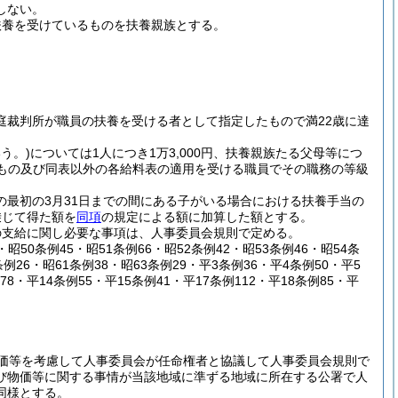
しない。
扶養を受けているものを扶養親族とする。
家庭裁判所が職員の扶養を受ける者として指定したもので満22歳に達
う。)
については1人につき1万3,000円、扶養親族たる父母等につ
るもの及び同表以外の各給料表の適用を受ける職員でその職務の等級
の最初の3月31日までの間にある子がいる場合における扶養手当の
乗じて得た額を
同項
の規定による額に加算した額とする。
の支給に関し必要な事項は、人事委員会規則で定める。
3・昭50条例45・昭51条例66・昭52条例42・昭53条例46・昭54条
条例26・昭61条例38・昭63条例29・平3条例36・平4条例50・平5
78・平14条例55・平15条例41・平17条例112・平18条例85・平
価等を考慮して人事委員会が任命権者と協議して人事委員会規則で
び物価等に関する事情が当該地域に準ずる地域に所在する公署で人
同様とする。