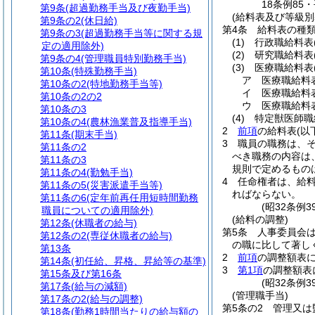
18条例85
第9条
(超過勤務手当及び夜勤手当)
(給料表及び等級別
第9条の2
(休日給)
第4条
給料表の種
第9条の3
(超過勤務手当等に関する規
(1)
行政職給料表
定の適用除外)
(2)
研究職給料表
第9条の4
(管理職員特別勤務手当)
(3)
医療職給料表
第10条
(特殊勤務手当)
ア
医療職給料
第10条の2
(特地勤務手当等)
イ
医療職給料
第10条の2の2
ウ
医療職給料
第10条の3
(4)
特定獣医師職
第10条の4
(農林漁業普及指導手当)
2
前項
の給料表
(以
第11条
(期末手当)
3
職員の職務は、
第11条の2
べき職務の内容は
第11条の3
規則で定めるもの
第11条の4
(勤勉手当)
4
任命権者は、給
第11条の5
(災害派遣手当等)
ればならない。
第11条の6
(定年前再任用短時間勤務
(昭32条例
職員についての適用除外)
(給料の調整)
第12条
(休職者の給与)
第5条
人事委員会
第12条の2
(専従休職者の給与)
の職に比して著し
第13条
2
前項
の調整額表
第14条
(初任給、昇格、昇給等の基準)
3
第1項
の調整額表
第15条及び第16条
(昭32条例
第17条
(給与の減額)
(管理職手当)
第17条の2
(給与の調整)
第5条の2
管理又は
第18条
(勤務1時間当たりの給与額の