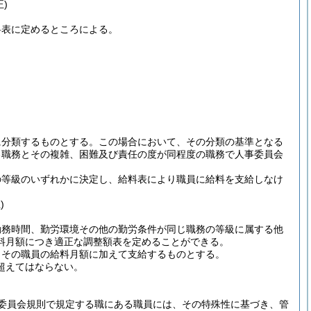
)
料表に定めるところによる。
に分類するものとする。
この場合において、その分類の基準となる
る職務とその複雑、困難及び責任の度が同程度の職務で人事委員会
の等級のいずれかに決定し、給料表により職員に給料を支給しなけ
)
勤務時間、勤労環境その他の勤労条件が同じ職務の等級に属する他
料月額につき適正な調整額表を定めることができる。
、その職員の給料月額に加えて支給するものとする。
超えてはならない。
委員会規則で規定する職にある職員には、その特殊性に基づき、管