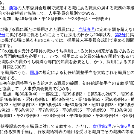
る。
額は、
前項
の人事委員会規則で規定する職にある職員の属する職務の等級
会が任命権者と協議して、人事委員会規則で定める。
2・追加、昭46条例45・平18条例85・平28条例4・一部改正)
に掲げる職に新たに採用された職員には、
当該各号
に定める額を超えな
2号
に掲げる職に係るものにあっては採用の日から20年以内、
第3号
に掲
号
に掲げる職に係るものにあっては、採用後人事委員会規則で定める期間
給する。
(1)
の適用を受ける職員の職のうち採用による欠員の補充が困難であると認
る専門的知識を必要とし、かつ、採用による欠員の補充が困難であると
る職以外の職のうち特殊な専門的知識を必要とし、かつ、採用による欠
月額2,500円
する職員のうち、
同項
の規定による初任給調整手当を支給される職員と
支給する。
る初任給調整手当を支給される職員の範囲、初任給調整手当の支給期間
と協議して、人事委員会規則で定める。
2・追加、昭36条例40・一部改正、昭39条例2・旧第5条の2繰下、昭39条例
・昭46条例45・昭47条例51・昭48条例41・昭49条例53・昭50条例45・
条例23・昭59条例18・昭59条例46・昭60条例26・昭61条例38・昭62
条例28・平6条例37・平7条例55・平8条例35・平9条例50・平10条例30・
6条例61・平27条例60・平28条例64・平29条例52・平30条例49・令5
、扶養親族のある職員に対して支給する。
ただし、
次項第2号
から
第6号
に係る扶養手当は、行政職給料表の適用を受ける職員でその職務の等級