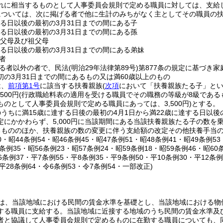
れに相当するものとして人事委員会規則で定める職員に対しては、支給
については、次に掲げる者で他に生計のみちがなく主としてその職員の
する日以後の最初の3月31日までの間にある子
する日以後の最初の3月31日までの間にある孫
の父母及び祖父母
する日以後の最初の3月31日までの間にある弟妹
者
る者以外の者で、民法
(明治29年法律第89号)
第877条の規定に基づき
初の3月31日までの間にあるもの又は満60歳以上のもの
は、
前項第1号
に該当する扶養親族
(
次項
において「扶養親族たる子」とい
500円
(行政職給料表の適用を受ける職員でその職務の等級が8級であ
のとして人事委員会規則で定める職員にあっては、3,500円)
とする。
うちに満15歳に達する日後の最初の4月1日から満22歳に達する日以後
定にかかわらず、5,000円に当該期間にある当該扶養親族たる子の数を
るもののほか、扶養親族の数の変更に伴う支給額の改定その他扶養手当
80・昭44条例54・昭46条例45・昭47条例51・昭48条例41・昭49条例5
5条例35・昭56条例23・昭57条例24・昭59条例18・昭59条例46・昭60
6条例37・平7条例55・平8条例35・平9条例50・平10条例30・平12条例
・平28条例64・令6条例53・令7条例54・一部改正)
)
は、当該地域における民間の賃金水準を基礎とし、当該地域における物
する職員に支給する。
当該地域に近接する地域のうち民間の賃金水準及
者と協議して人事委員会規則で定めるものに在勤する職員についても、