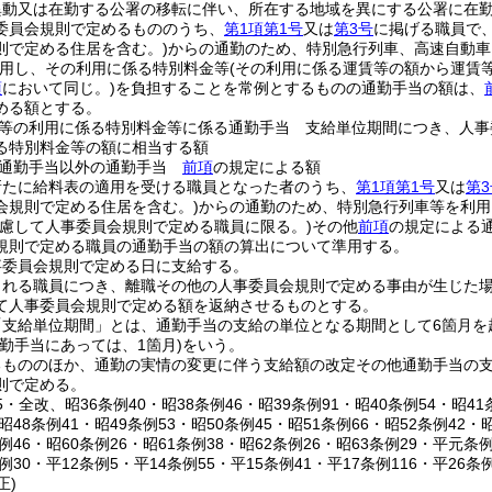
異動又は在勤する公署の移転に伴い、所在する地域を異にする公署に在
委員会規則で定めるもののうち、
第1項第1号
又は
第3号
に掲げる職員で
則で定める住居を含む。)
からの通勤のため、特別急行列車、高速自動車
用し、その利用に係る特別料金等
(その利用に係る運賃等の額から運賃
項
において同じ。)
を負担することを常例とするものの通勤手当の額は、
める額とする。
等の利用に係る特別料金等に係る通勤手当 支給単位期間につき、人事
る特別料金等の額に相当する額
る通勤手当以外の通勤手当
前項
の規定による額
新たに給料表の適用を受ける職員となった者のうち、
第1項第1号
又は
第3
会規則で定める住居を含む。)
からの通勤のため、特別急行列車等を利用
考慮して人事委員会規則で定める職員に限る。)
その他
前項
の規定による
規則で定める職員の通勤手当の額の算出について準用する。
事委員会規則で定める日に支給する。
される職員につき、離職その他の人事委員会規則で定める事由が生じた
て人事委員会規則で定める額を返納させるものとする。
「支給単位期間」とは、通勤手当の支給の単位となる期間として6箇月を
勤手当にあっては、1箇月)
をいう。
るもののほか、通勤の実情の変更に伴う支給額の改定その他通勤手当の
則で定める。
35・全改、昭36条例40・昭38条例46・昭39条例91・昭40条例54・昭41
・昭48条例41・昭49条例53・昭50条例45・昭51条例66・昭52条例42・
条例46・昭60条例26・昭61条例38・昭62条例26・昭63条例29・平元条
条例30・平12条例5・平14条例55・平15条例41・平17条例116・平26条
正)