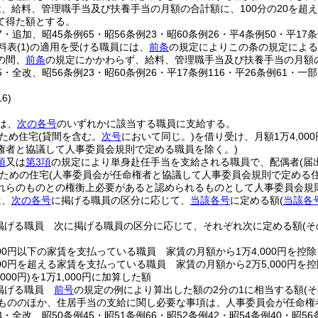
、給料、管理職手当及び扶養手当の月額の合計額に、100分の20を超
て得た額とする。
57・追加、昭45条例65・昭56条例23・昭60条例26・平4条例50・平17条
料表
(1)
の適用を受ける職員には、
前条
の規定によりこの条の規定によ
の間、
前条
の規定にかかわらず、給料、管理職手当及び扶養手当の月額の
65・全改、昭56条例23・昭60条例26・平17条例116・平26条例61・一部
6)
は、
次の各号
のいずれかに該当する職員に支給する。
ため住宅
(貸間を含む。
次号
において同じ。)
を借り受け、月額1万4,00
権者と協議して人事委員会規則で定める職員を除く。)
項
又は
第3項
の規定により単身赴任手当を支給される職員で、配偶者
(
ための住宅
(人事委員会が任命権者と協議して人事委員会規則で定める住
れらのものとの権衡上必要があると認められるものとして人事委員会規
は、
次の各号
に掲げる職員の区分に応じて、
当該各号
に定める額
(
当該各
掲げる職員 次に掲げる職員の区分に応じて、それぞれ次に定める額
(
000円以下の家賃を支払っている職員 家賃の月額から1万4,000円を控
000円を超える家賃を支払っている職員 家賃の月額から2万5,000円を
000円)
を1万1,000円に加算した額
掲げる職員
前号
の規定の例により算出した額の2分の1に相当する額
(
もののほか、住居手当の支給に関し必要な事項は、人事委員会が任命権
53・全改、昭50条例45・昭51条例66・昭52条例42・昭54条例40・昭56