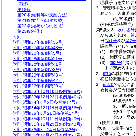
理職手当を支給す
算出)
2
管理職手当の月
第19条
おいて、人事委員
第20条
(給料等の支給方法)
(昭39条例
第21条
(給与の口座振替)
(初任給調整手当)
第22条
(給与からの控除)
第5条の3
次の各号
第23条
(補則)
から35年以内、
第
附則
日
(
第1号
及び
第2
附則
(昭和27年条例第35号)
調整手当として支
附則
(昭和27年条例第46号)
(1)
医療職給料表
附則
(昭和28年条例第5号)
(2)
獣医学に関す
附則
(昭和28年条例第21号)
(3)
前2号
に掲げ
附則
(昭和28年条例第41号)
則で定めるもの 
附則
(昭和29年条例第3号)
2
前項
の職に在職
附則
(昭和29年条例第48号)
初任給調整手当を
附則
(昭和31年条例第42号)
3
前2項
の規定によ
附則
(昭和32年条例第39号)
委員会が任命権者
附則
(昭和33年10月10日条例第35号)
(昭36条例
附則
(昭和33年12月22日条例第46号)
45条例65
附則
(昭和34年6月2日条例第17号)
35・昭56
附則
(昭和34年12月19日条例第36号)
例50・平5
附則
(昭和35年6月21日条例第14号)
例50・平2
附則
(昭和35年10月11日条例第20号)
(扶養手当)
附則
(昭和35年12月23日条例第43号)
第6条
扶養手当は
附則
(昭和36年3月24日条例第2号)
父母等」という。)
附則
(昭和36年12月22日条例第20号)