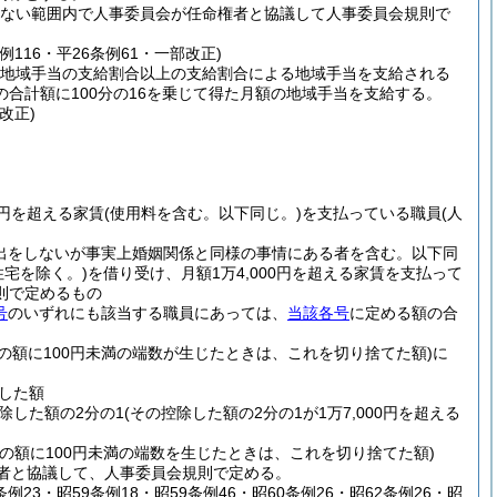
えない範囲内で人事委員会が任命権者と協議して人事委員会規則で
例116・平26条例61・一部改正)
る地域手当の支給割合以上の支給割合による地域手当を支給される
合計額に100分の16を乗じて得た月額の地域手当を支給する。
改正)
0円を超える家賃
(使用料を含む。以下同じ。)
を支払っている職員
(人
届出をしないが事実上婚姻関係と同様の事情にある者を含む。以下同
宅を除く。)
を借り受け、月額1万4,000円を超える家賃を支払って
則で定めるもの
号
のいずれにも該当する職員にあっては、
当該各号
に定める額の合
その額に100円未満の端数が生じたときは、これを切り捨てた額)
に
除した額
控除した額の2分の1
(その控除した額の2分の1が1万7,000円を超える
その額に100円未満の端数を生じたときは、これを切り捨てた額)
者と協議して、人事委員会規則で定める。
条例23・昭59条例18・昭59条例46・昭60条例26・昭62条例26・昭