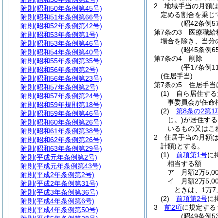
2
地域手当の月額は
附則
(昭和50年条例第45号)
定める割合を乗じ
附則
(昭和51年条例第66号)
(昭42条例
附則
(昭和52年条例第42号)
第7条の3
医療職給
附則
(昭和53年条例第1号)
場合を除き、当分
附則
(昭和53年条例第46号)
(昭45条例
附則
(昭和54年条例第40号)
第7条の4
削除
附則
(昭和55年条例第35号)
(平17条例11
附則
(昭和56年条例第2号)
(住居手当)
附則
(昭和56年条例第23号)
第7条の5
住居手当
附則
(昭和57年条例第2号)
(1)
自ら居住する
附則
(昭和57年条例第24号)
事委員会が任命
附則
(昭和59年規則第18号)
(2)
第8条の2第1
附則
(昭和59年条例第46号)
じ。)
が居住する
附則
(昭和60年条例第26号)
いるもの又はこ
附則
(昭和61年条例第38号)
2
住居手当の月額
附則
(昭和62年条例第26号)
計額)
とする。
附則
(昭和63年条例第29号)
(1)
前項第1号
に
附則
(平成元年条例第2号)
相当する額
附則
(平成元年条例第43号)
ア
月額2万5,
附則
(平成2年条例第2号)
イ
月額2万5,
附則
(平成2年条例第31号)
ときは、1万7,
附則
(平成3年条例第36号)
(2)
前項第2号
に
附則
(平成4年条例第6号)
3
前2項
に規定する
附則
(平成4年条例第50号)
(昭49条例