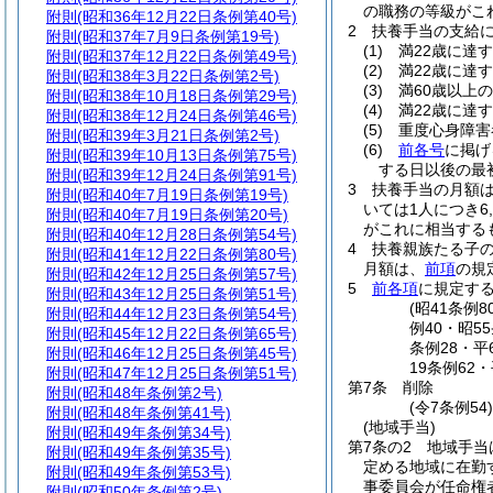
の職務の等級がこ
附則
(昭和36年12月22日条例第40号)
2
扶養手当の支給
附則
(昭和37年7月9日条例第19号)
(1)
満22歳に達
附則
(昭和37年12月22日条例第49号)
(2)
満22歳に達
附則
(昭和38年3月22日条例第2号)
(3)
満60歳以上
附則
(昭和38年10月18日条例第29号)
(4)
満22歳に達
附則
(昭和38年12月24日条例第46号)
(5)
重度心身障害
附則
(昭和39年3月21日条例第2号)
(6)
前各号
に掲げ
附則
(昭和39年10月13日条例第75号)
する日以後の最
附則
(昭和39年12月24日条例第91号)
3
扶養手当の月額
附則
(昭和40年7月19日条例第19号)
いては1人につき6,
附則
(昭和40年7月19日条例第20号)
がこれに相当するも
附則
(昭和40年12月28日条例第54号)
4
扶養親族たる子の
附則
(昭和41年12月22日条例第80号)
月額は、
前項
の規
附則
(昭和42年12月25日条例第57号)
5
前各項
に規定す
附則
(昭和43年12月25日条例第51号)
(昭41条例
附則
(昭和44年12月23日条例第54号)
例40・昭5
附則
(昭和45年12月22日条例第65号)
条例28・平
附則
(昭和46年12月25日条例第45号)
19条例62
附則
(昭和47年12月25日条例第51号)
第7条
削除
附則
(昭和48年条例第2号)
(令7条例54
附則
(昭和48年条例第41号)
(地域手当)
附則
(昭和49年条例第34号)
第7条の2
地域手当
附則
(昭和49年条例第35号)
定める地域に在勤
附則
(昭和49年条例第53号)
事委員会が任命権
附則
(昭和50年条例第2号)