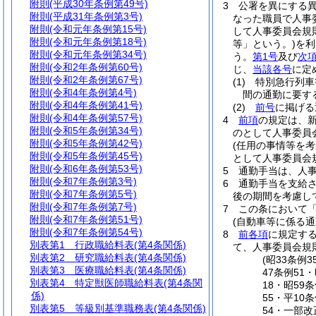
附則
(平成30年条例第49号)
3
公署を異にする
附則
(平成31年条例第3号)
なった職員で人事
附則
(令和元年条例第15号)
して人事委員会規
附則
(令和元年条例第18号)
等」という。)
を利
附則
(令和元年条例第34号)
う。
第1号
及び
次
附則
(令和2年条例第60号)
じ、
当該各号
に定
附則
(令和2年条例第67号)
(1)
特別急行列車
附則
(令和4年条例第4号)
間の通勤に要す
附則
(令和4年条例第41号)
(2)
前号
に掲げ
附則
(令和4年条例第57号)
4
前項
の規定は、
附則
(令和5年条例第34号)
のとして人事委員
附則
(令和5年条例第42号)
(任用の事情等を
附則
(令和5年条例第45号)
として人事委員会
附則
(令和6年条例第53号)
5
通勤手当は、人
附則
(令和7年条例第3号)
6
通勤手当を支給
附則
(令和7年条例第5号)
後の期間を考慮し
附則
(令和7年条例第7号)
7
この条において
附則
(令和7年条例第51号)
(自動車等に係る通
附則
(令和7年条例第54号)
8
前各項
に規定す
別表第1
行政職給料表(第4条関係)
て、人事委員会規
別表第2
研究職給料表(第4条関係)
(昭33条例
別表第3
医療職給料表(第4条関係)
47条例51
別表第4
特定獣医師職給料表(第4条関
18・昭59
係)
55・平10
別表第5
等級別基準職務表(第4条関係)
54・一部改