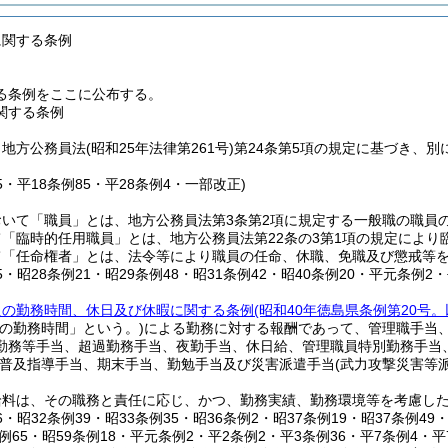
に関する条例
る条例をここに公布する。
関する条例
、地方公務員法
(昭和25年法律第261号)
第24条第5項の規定に基づき、
35・平18条例85・平28条例4・一部改正)
おいて「職員」とは、地方公務員法第3条第2項に規定する一般職の職員
「臨時的任用職員」とは、地方公務員法第22条の3第1項の規定により
て「任命権者」とは、法令等により職員の任命、休職、免職及び懲戒等
35・昭28条例21・昭29条例48・昭31条例42・昭40条例20・平元条例2
員の勤務時間、休日及び休暇に関する条例
(昭和40年徳島県条例第20号
規の勤務時間」という。)
による勤務に対する報酬であって、管理職手当
勤務等手当、超過勤務手当、夜勤手当、休日給、管理職員特別勤務手当
普及指導手当、期末手当、勤勉手当及び災害派遣手当
(武力攻撃災害等
給料は、その職務と責任に応じ、かつ、勤務実績、勤務環境等を考慮し
46・昭32条例39・昭33条例35・昭36条例2・昭37条例19・昭37条例49
条例65・昭59条例18・平元条例2・平2条例2・平3条例36・平7条例4・平