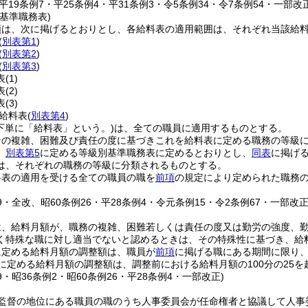
・平19条例7・平25条例4・平31条例3・令5条例34・令7条例54・一部改正
基準職務表)
類は、次に掲げるとおりとし、各給料表の適用範囲は、それぞれ当該給
(
別表第1
)
(
別表第2
)
(
別表第3
)
表
(1)
表
(2)
表
(3)
給料表
(
別表第4
)
下単に「給料表」という。)
は、全ての職員に適用するものとする。
その複雑、困難及び責任の度に基づきこれを給料表に定める職務の等級
、
別表第5
に定める等級別基準職務表に定めるとおりとし、
同表
に掲げ
は、それぞれの職務の等級に分類されるものとする。
料表の適用を受ける全ての職員の職を
前項
の規定により定められた職務
39・全改、昭60条例26・平28条例4・令元条例15・令2条例67・一部改正
は、給料月額が、職務の複雑、困難若しくは責任の度又は勤労の強度、
く特殊な職に対し適当でないと認めるときは、その特殊性に基づき、給
に定める給料月額の調整額は、職員が
前項
に掲げる職にある期間に限り
に定める給料月額の調整額は、調整前における給料月額の100分の25を
39・昭36条例2・昭60条例26・平28条例4・一部改正)
監督の地位にある職員の職のうち人事委員会が任命権者と協議して人事