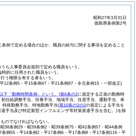
昭和27年3月31日
徳島県条例第2号
別に条例で定める場合のほか、職員の給与に関する事項を定めること
のうち人事委員会規則で定める職員をいう。
臨時的に任用された職員をいう。
を行う権限を有する者をいう。
・平12条例5・平15条例47・平21条例87・令元条例15・一部改正)
。以下「勤務時間条例」という。)
第6条の2
に規定する正規の勤務時
、初任給調整手当、扶養手当、地域手当、住居手当、通勤手当、単
、特殊勤務手当、特地勤務手当
(
第10条の2の2
の規定による手当を
派遣手当及び特定新型インフルエンザ等対策派遣手当を含む。)
を除
たものでなければならない。
・昭38条例29・昭39条例2・昭39条例75・昭42条例57・昭44条例
7条例55・平14条例2・平17条例6・平17条例8・平17条例116・平