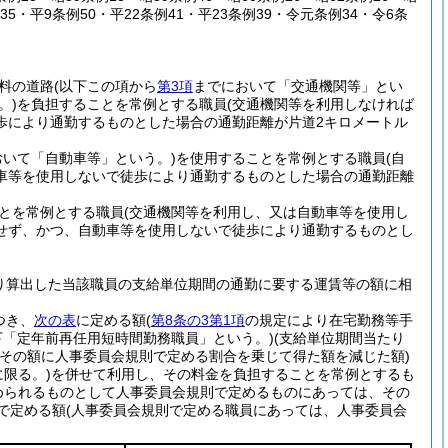
35・平9条例50・平22条例41・平23条例39・令元条例34・令6条
料の道路
(以下この項から
第3項
までにおいて「交通機関等」とい
。)
を負担することを常例とする職員
(交通機関等を利用しなければ
歩により通勤するものとした場合の通勤距離が片道2キロメートル
おいて「自動車等」という。)
を使用することを常例とする職員
(自
車等を使用しないで徒歩により通勤するものとした場合の通勤距離
とを常例とする職員
(交通機関等を利用し、又は自動車等を使用し
せず、かつ、自動車等を使用しないで徒歩により通勤するものとし
り算出した当該職員の支給単位期間の通勤に要する運賃等の額に相
つき、
次の表
に定める額
(
第8条の3第1項
の規定により在宅勤務等手
下「定年前再任用短時間勤務職員」という。)
(支給単位期間当たり
その額に人事委員会規則で定める割合を乗じて得た額を減じた額)
限る。)
を併せて利用し、その料金を負担することを常例とするも
められるものとして人事委員会規則で定めるものにあっては、その
則で定める額
(人事委員会規則で定める職員にあっては、人事委員会