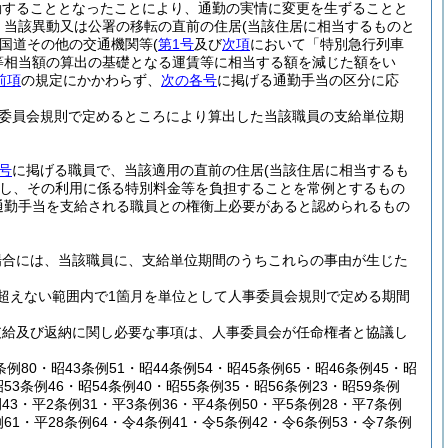
勤することとなったことにより、通勤の実情に変更を生ずることと
、当該異動又は公署の移転の直前の住居
(当該住居に相当するものと
国道その他の交通機関等
(
第1号
及び
次項
において「特別急行列車
等相当額の算出の基礎となる運賃等に相当する額を減じた額をい
前項
の規定にかかわらず、
次の各号
に掲げる通勤手当の区分に応
委員会規則で定めるところにより算出した当該職員の支給単位期
号
に掲げる職員で、当該適用の直前の住居
(当該住居に相当するも
し、その利用に係る特別料金等を負担することを常例とするもの
通勤手当を支給される職員との権衡上必要があると認められるもの
場合には、当該職員に、支給単位期間のうちこれらの事由が生じた
超えない範囲内で1箇月を単位として人事委員会規則で定める期間
支給及び返納に関し必要な事項は、人事委員会が任命権者と協議し
条例80・昭43条例51・昭44条例54・昭45条例65・昭46条例45・昭
昭53条例46・昭54条例40・昭55条例35・昭56条例23・昭59条例
例43・平2条例31・平3条例36・平4条例50・平5条例28・平7条例
例61・平28条例64・令4条例41・令5条例42・令6条例53・令7条例