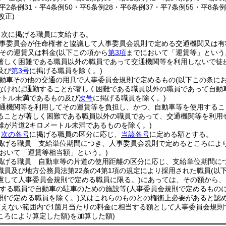
・平2条例31・平4条例50・平5条例28・平6条例37・平7条例55・平8条例
改正)
、次に掲げる職員に支給する。
事委員会が任命権者と協議して人事委員会規則で定める交通機関又は有
その運賃又は料金
(以下この項から
第3項
までにおいて「運賃等」という
著しく困難である職員以外の職員であって交通機関等を利用しないで徒
及び
第3号
に掲げる職員を除く。)
動車その他の交通の用具で人事委員会規則で定めるもの
(以下この条に
なければ通勤することが著しく困難である職員以外の職員であって自動
ートル未満であるもの及び
次号
に掲げる職員を除く。)
通機関等を利用してその運賃等を負担し、かつ、自動車等を使用するこ
ることが著しく困難である職員以外の職員であって、交通機関等を利用
離が片道2キロメートル未満であるものを除く。)
、
次の各号
に掲げる職員の区分に応じ、
当該各号
に定める額とする。
掲げる職員 支給単位期間につき、人事委員会規則で定めるところによ
おいて「運賃等相当額」という。)
掲げる職員 自動車等の片道の使用距離の区分に応じ、支給単位期間に
職員及び地方公務員法第22条の4第1項の規定により採用された職員
(以
慮して人事委員会規則で定める職員に限る。)
にあっては、その額から、
用する職員で自動車の駐車のための施設等
(人事委員会規則で定めるものに
規則で定める職員を除く。)
又はこれらのものとの権衡上必要があると認
円を超えない範囲内で1箇月当たりの料金に相当する額として人事委員会規
ころにより算定した額)
を加算した額)