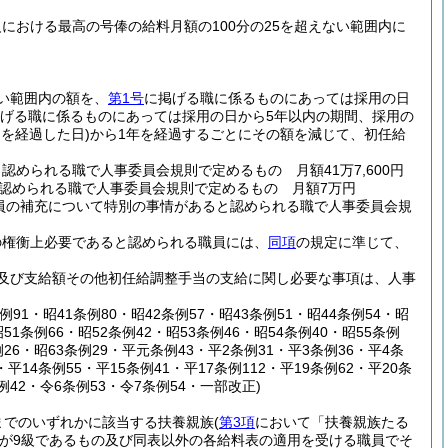
における最高の号俸の給料月額の100分の25を超えない範囲内に
い範囲内の額を、
第1号
に掲げる職に係るものにあっては採用の日
げる職に係るものにあっては採用の日から5年以内の期間、採用の
を経過した日)
から1年を経過するごとにその額を減じて、初任給
められる職で人事委員会規則で定めるもの 月額41万7,600円
認められる職で人事委員会規則で定めるもの 月額7万円
員の補充について特別の事情があると認められる職で人事委員会規
の権衡上必要であると認められる職員には、
同項
の規定に準じて、
及び支給額その他初任給調整手当の支給に関し必要な事項は、人事
91・昭41条例80・昭42条例57・昭43条例51・昭44条例54・昭
昭51条例66・昭52条例42・昭53条例46・昭54条例40・昭55条例
条例26・昭63条例29・平元条例43・平2条例31・平3条例36・平4条
平14条例55・平15条例41・平17条例112・平19条例62・平20条
条例42・令6条例53・令7条例54・一部改正)
までのいずれかに該当する扶養親族
(
第3項
において「扶養親族たる
が9級であるもの及び同表以外の各給料表の適用を受ける職員でそ