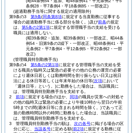
(昭44条例54・追加、昭48条例41・平元条例2・平5
条例28・平7条例4・平18条例85・一部改正)
(超過勤務手当等に関する規定の適用除外)
第9条の3
第9条
(
同条第8項
に規定する当直勤務に従事する
場合の超過勤務手当に係る部分を除く。)
及び
前条
の規定
は、
第5条の2第1項
に規定する管理職手当の支給を受ける
職員には適用しない。
(昭39条例2・追加、昭39条例91・一部改正、昭44条
例54・旧第9条の2繰下・一部改正、昭48条例41・平
元条例2・平7条例4・平12条例5・平22条例2・一部
改正)
(管理職員特別勤務手当)
第9条の4
第5条の2第1項
に規定する管理職手当の支給を受
ける職員が臨時又は緊急の必要その他の公務の運営の必要
により週休日若しくは勤務時間を割り振らない日又は祝日
法による休日等若しくは年末年始の休日等
(
次項
において
「週休日等」という。)
に勤務をした場合は、当該職員に
は、管理職員特別勤務手当を支給する。
2
前項
に規定する場合のほか、
同項
の職員が災害への対処そ
の他の臨時又は緊急の必要により午後10時から翌日の午前
5時までの間
(週休日等に含まれる時間を除く。)
であって正
規の勤務時間以外の時間に勤務をした場合は、当該職員に
は、管理職員特別勤務手当を支給する。
3
管理職員特別勤務手当の額は、
次の各号
に掲げる場合の区
分に応じ、
当該各号
に定める額
(
前2項
に規定する勤務に従