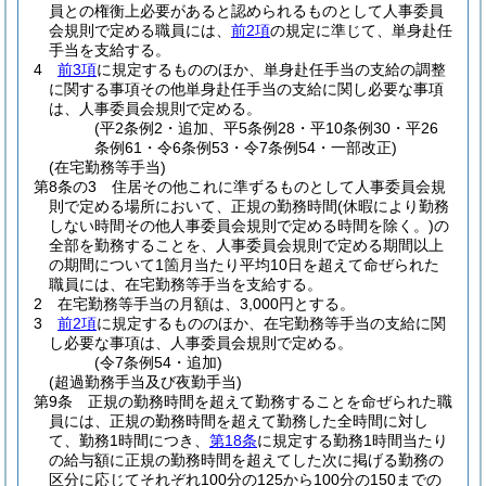
員との権衡上必要があると認められるものとして人事委員
会規則で定める職員には、
前2項
の規定に準じて、単身赴任
手当を支給する。
4
前3項
に規定するもののほか、単身赴任手当の支給の調整
に関する事項その他単身赴任手当の支給に関し必要な事項
は、人事委員会規則で定める。
(平2条例2・追加、平5条例28・平10条例30・平26
条例61・令6条例53・令7条例54・一部改正)
(在宅勤務等手当)
第8条の3
住居その他これに準ずるものとして人事委員会規
則で定める場所において、正規の勤務時間
(休暇により勤務
しない時間その他人事委員会規則で定める時間を除く。)
の
全部を勤務することを、人事委員会規則で定める期間以上
の期間について1箇月当たり平均10日を超えて命ぜられた
職員には、在宅勤務等手当を支給する。
2
在宅勤務等手当の月額は、3,000円とする。
3
前2項
に規定するもののほか、在宅勤務等手当の支給に関
し必要な事項は、人事委員会規則で定める。
(令7条例54・追加)
(超過勤務手当及び夜勤手当)
第9条
正規の勤務時間を超えて勤務することを命ぜられた職
員には、正規の勤務時間を超えて勤務した全時間に対し
て、勤務1時間につき、
第18条
に規定する勤務1時間当たり
の給与額に正規の勤務時間を超えてした次に掲げる勤務の
区分に応じてそれぞれ100分の125から100分の150までの