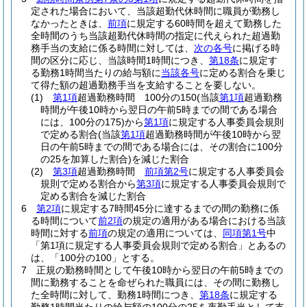
定された場合において、当該超勤代休時間に職員が勤務し
なかったときは、
前項
に規定する60時間を超えて勤務した
全時間のうち当該超勤代休時間の指定に代えられた超過勤
務手当の支給に係る時間に対しては、
次の各号
に掲げる時
間の区分に応じ、当該時間1時間につき、
第18条
に規定す
る勤務1時間当たりの給与額に
当該各号
に定める割合を乗じ
て得た額の超過勤務手当を支給することを要しない。
(1)
第1項
超過勤務時間 100分の150
(当該
第1項
超過勤務
時間が午後10時から翌日の午前5時までの間である場合
には、100分の175)
から
第1項
に規定する人事委員会規則
で定める割合
(当該
第1項
超過勤務時間が午後10時から翌
日の午前5時までの間である場合には、その割合に100分
の25を加算した割合)
を減じた割合
(2)
第3項
超過勤務時間
前項第2号
に規定する人事委員会
規則で定める割合から
第3項
に規定する人事委員会規則で
定める割合を減じた割合
6
第2項
に規定する7時間45分に達するまでの間の勤務に係
る時間について
前2項
の規定の適用がある場合における当該
時間に対する
前項
の規定の適用については、
同項第1号
中
「第1項に規定する人事委員会規則で定める割合」とあるの
は、「100分の100」とする。
7
正規の勤務時間として午後10時から翌日の午前5時までの
間に勤務することを命ぜられた職員には、その間に勤務し
た全時間に対して、勤務1時間につき、
第18条
に規定する