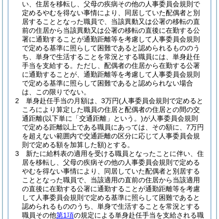
い、住居を移転し、父母の疾病その他の人事委員会規則で
定めるやむを得ない事情により、同居していた配偶者と別
居することとなった職員で、当該異動又は公署の移転の直
前の住居から当該異動又は公署の移転の直後に在勤する公
署に通勤することが通勤距離等を考慮して人事委員会規則
で定める基準に照らして困難であると認められるもののう
ち、単身で生活することを常況とする職員には、単身赴任
手当を支給する。
ただし、配偶者の住居から在勤する公署
に通勤することが、通勤距離等を考慮して人事委員会規則
で定める基準に照らして困難であると認められない場合
は、この限りでない。
2
単身赴任手当の月額は、3万円
(人事委員会規則で定めると
ころにより算定した職員の住居と配偶者の住居との間の交
通距離
(以下単に「交通距離」という。)
が人事委員会規則
で定める距離以上である職員にあっては、その額に、7万円
を超えない範囲内で交通距離の区分に応じて人事委員会規
則で定める額を加算した額)
とする。
3
新たに給料表の適用を受ける職員となったことに伴い、住
居を移転し、父母の疾病その他の人事委員会規則で定める
やむを得ない事情により、同居していた配偶者と別居する
こととなった職員で、当該適用の直前の住居から当該適用
の直後に在勤する公署に通勤することが通勤距離等を考慮
して人事委員会規則で定める基準に照らして困難であると
認められるもののうち、単身で生活することを常況とする
職員その他
第1項
の規定による単身赴任手当を支給される職