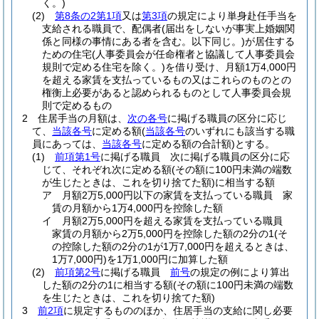
く。)
(2)
第8条の2第1項
又は
第3項
の規定により単身赴任手当を
支給される職員で、配偶者
(届出をしないが事実上婚姻関
係と同様の事情にある者を含む。以下同じ。)
が居住する
ための住宅
(人事委員会が任命権者と協議して人事委員会
規則で定める住宅を除く。)
を借り受け、月額1万4,000円
を超える家賃を支払っているもの又はこれらのものとの
権衡上必要があると認められるものとして人事委員会規
則で定めるもの
2
住居手当の月額は、
次の各号
に掲げる職員の区分に応じ
て、
当該各号
に定める額
(
当該各号
のいずれにも該当する職
員にあっては、
当該各号
に定める額の合計額)
とする。
(1)
前項第1号
に掲げる職員 次に掲げる職員の区分に応
じて、それぞれ次に定める額
(その額に100円未満の端数
が生じたときは、これを切り捨てた額)
に相当する額
ア
月額2万5,000円以下の家賃を支払っている職員 家
賃の月額から1万4,000円を控除した額
イ
月額2万5,000円を超える家賃を支払っている職員
家賃の月額から2万5,000円を控除した額の2分の1
(そ
の控除した額の2分の1が1万7,000円を超えるときは、
1万7,000円)
を1万1,000円に加算した額
(2)
前項第2号
に掲げる職員
前号
の規定の例により算出
した額の2分の1に相当する額
(その額に100円未満の端数
を生じたときは、これを切り捨てた額)
3
前2項
に規定するもののほか、住居手当の支給に関し必要