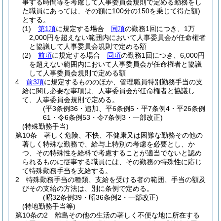
事する時間等を考慮して人事委員会規則で定める勤務をし
た職員にあっては、その額に100分の150を乗じて得た額)
とする。
(1)
第1項
に規定する場合
同項
の勤務1回につき、1万
2,000円を超えない範囲内において人事委員会が任命権者
と協議して人事委員会規則で定める額
(2)
前項
に規定する場合
同項
の勤務1回につき、6,000円
を超えない範囲内において人事委員会が任命権者と協議
して人事委員会規則で定める額
4
前3項
に規定するもののほか、管理職員特別勤務手当の支
給に関し必要な事項は、人事委員会が任命権者と協議し
て、人事委員会規則で定める。
(平3条例36・追加、平6条例5・平7条例4・平26条例
61・令6条例53・令7条例3・一部改正)
(特殊勤務手当)
第10条
著しく危険、不快、不健康又は困難な勤務その他の
著しく特殊な勤務で、給与上特別の考慮を必要とし、か
つ、その特殊性を給料で考慮することが適当でないと認め
られるものに従事する職員には、その勤務の特殊性に応じ
て特殊勤務手当を支給する。
2
特殊勤務手当の種類、支給を受ける者の範囲、手当の額及
びその支給の方法は、別に条例で定める。
(昭32条例39・昭36条例2・一部改正)
(特地勤務手当等)
第10条の2
離島その他の生活の著しく不便な地に所在する