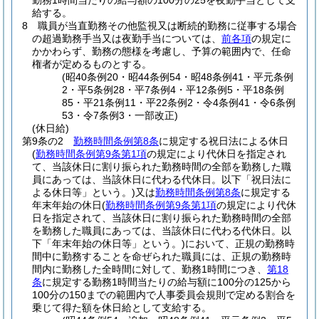
勤務1時間当たりの給与額の100分の25を夜勤手当として支
給する。
8
職員が当直勤務その他監視又は断続的勤務に従事する場合
の超過勤務手当又は夜勤手当については、
前各項
の規定に
かかわらず、勤務の態様を考慮し、予算の範囲内で、任命
権者が定めるものとする。
(昭40条例20・昭44条例54・昭48条例41・平元条例
2・平5条例28・平7条例4・平12条例5・平18条例
85・平21条例11・平22条例2・令4条例41・令6条例
53・令7条例3・一部改正)
(休日給)
第9条の2
勤務時間条例第8条
に規定する祝日法による休日
(
勤務時間条例第9条第1項
の規定により代休日を指定され
て、当該休日に割り振られた勤務時間の全部を勤務した職
員にあっては、当該休日に代わる代休日。以下「祝日法に
よる休日等」という。)
又は
勤務時間条例第8条
に規定する
年末年始の休日
(
勤務時間条例第9条第1項
の規定により代休
日を指定されて、当該休日に割り振られた勤務時間の全部
を勤務した職員にあっては、当該休日に代わる代休日。以
下「年末年始の休日等」という。)
において、正規の勤務時
間中に勤務することを命ぜられた職員には、正規の勤務時
間内に勤務した全時間に対して、勤務1時間につき、
第18
条
に規定する勤務1時間当たりの給与額に100分の125から
100分の150までの範囲内で人事委員会規則で定める割合を
乗じて得た額を休日給として支給する。