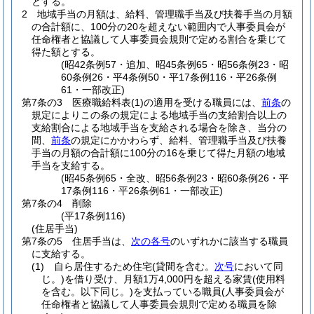
とする。
2
地域手当の月額は、給料、管理職手当及び扶養手当の月額
の合計額に、100分の20を超えない範囲内で人事委員会が
任命権者と協議して人事委員会規則で定める割合を乗じて
得た額とする。
(昭42条例57・追加、昭45条例65・昭56条例23・昭
60条例26・平4条例50・平17条例116・平26条例
61・一部改正)
第7条の3
医療職給料表
(1)
の適用を受ける職員には、
前条
の
規定によりこの条の規定による地域手当の支給割合以上の
支給割合による地域手当を支給される場合を除き、当分の
間、
前条
の規定にかかわらず、給料、管理職手当及び扶養
手当の月額の合計額に100分の16を乗じて得た月額の地域
手当を支給する。
(昭45条例65・全改、昭56条例23・昭60条例26・平
17条例116・平26条例61・一部改正)
第7条の4
削除
(平17条例116)
(住居手当)
第7条の5
住居手当は、
次の各号
のいずれかに該当する職員
に支給する。
(1)
自ら居住するため住宅
(貸間を含む。
次号
において同
じ。)
を借り受け、月額1万4,000円を超える家賃
(使用料
を含む。以下同じ。)
を支払っている職員
(人事委員会が
任命権者と協議して人事委員会規則で定める職員を除