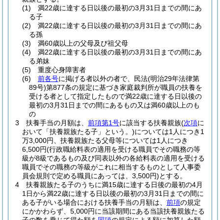
(1)
満22歳に達する日以後の最初の3月31日までの間にあ
る子
(2)
満22歳に達する日以後の最初の3月31日までの間にあ
る孫
(3)
満60歳以上の父母及び祖父母
(4)
満22歳に達する日以後の最初の3月31日までの間にあ
る弟妹
(5)
重度心身障害者
(6)
前各号
に掲げる者以外の者で、民法
(明治29年法律第
89号)
第877条の規定に基づき家庭裁判所が職員の扶養を
受ける者として指定したもので満22歳に達する日以後の
最初の3月31日までの間にあるもの又は満60歳以上のも
の
3
扶養手当の月額は、
前項第1号
に該当する扶養親族
(
次項
に
おいて「扶養親族たる子」という。)
については1人につき1
万3,000円、扶養親族たる父母等については1人につき
6,500円
(行政職給料表の適用を受ける職員でその職務の等
級が8級であるもの及び同表以外の各給料表の適用を受ける
職員でその職務の等級がこれに相当するものとして人事委
員会規則で定める職員にあっては、3,500円)
とする。
4
扶養親族たる子のうちに満15歳に達する日後の最初の4月
1日から満22歳に達する日以後の最初の3月31日までの間に
ある子がいる場合における扶養手当の月額は、
前項
の規定
にかかわらず、5,000円に当該期間にある当該扶養親族たる