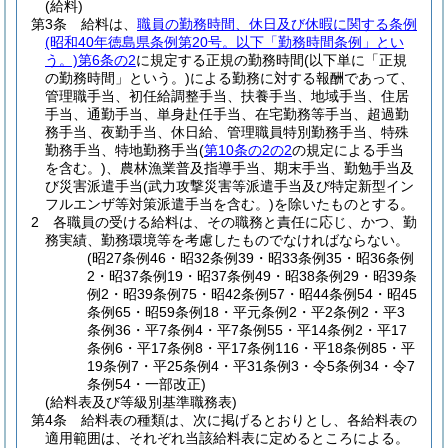
(給料)
第3条
給料は、
職員の勤務時間、休日及び休暇に関する条例
(昭和40年徳島県条例第20号。以下「勤務時間条例」とい
う。)
第6条の2
に規定する正規の勤務時間
(以下単に「正規
の勤務時間」という。)
による勤務に対する報酬であって、
管理職手当、初任給調整手当、扶養手当、地域手当、住居
手当、通勤手当、単身赴任手当、在宅勤務等手当、超過勤
務手当、夜勤手当、休日給、管理職員特別勤務手当、特殊
勤務手当、特地勤務手当
(
第10条の2の2
の規定による手当
を含む。)
、農林漁業普及指導手当、期末手当、勤勉手当及
び災害派遣手当
(武力攻撃災害等派遣手当及び特定新型イン
フルエンザ等対策派遣手当を含む。)
を除いたものとする。
2
各職員の受ける給料は、その職務と責任に応じ、かつ、勤
務実績、勤務環境等を考慮したものでなければならない。
(昭27条例46・昭32条例39・昭33条例35・昭36条例
2・昭37条例19・昭37条例49・昭38条例29・昭39条
例2・昭39条例75・昭42条例57・昭44条例54・昭45
条例65・昭59条例18・平元条例2・平2条例2・平3
条例36・平7条例4・平7条例55・平14条例2・平17
条例6・平17条例8・平17条例116・平18条例85・平
19条例7・平25条例4・平31条例3・令5条例34・令7
条例54・一部改正)
(給料表及び等級別基準職務表)
第4条
給料表の種類は、次に掲げるとおりとし、各給料表の
適用範囲は、それぞれ当該給料表に定めるところによる。