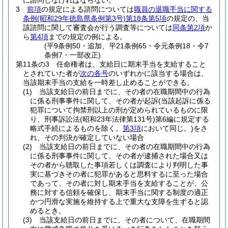
に諮問しなければならない。
3
前項
の規定による諮問については
職員の退職手当に関する
条例
(昭和29年徳島県条例第3号)
第18条第5項
の規定の、当
該諮問に関して審査会が行う調査等については
同条第2項
か
ら
第4項
までの規定の例による。
(平9条例50・追加、平21条例65・令元条例18・令7
条例7・一部改正)
第11条の3
任命権者は、支給日に期末手当を支給すること
とされていた者が
次の各号
のいずれかに該当する場合は、
当該期末手当の支給を一時差し止めることができる。
(1)
当該支給日の前日までに、その者の在職期間中の行為
に係る刑事事件に関して、その者が起訴
(当該起訴に係る
犯罪について拘禁刑以上の刑が定められているものに限
り、刑事訴訟法
(昭和23年法律第131号)
第6編に規定する
略式手続によるものを除く。
第3項
において同じ。)
をさ
れ、その判決が確定していない場合
(2)
当該支給日の前日までに、その者の在職期間中の行為
に係る刑事事件に関して、その者が逮捕された場合又は
その者から聴取した事項若しくは調査により判明した事
実に基づきその者に犯罪があると思料するに至った場合
であって、その者に対し期末手当を支給することが、公
務に対する信頼を確保し、期末手当に関する制度の適正
かつ円滑な実施を維持する上で重大な支障を生ずると認
めるとき。
(3)
当該支給日の前日までに、その者について、在職期間