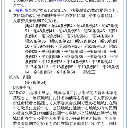
子の数を乗じて得た額を
同項
の規定による額に加算した額
とする。
5
前各項
に規定するもののほか、扶養親族の数の変更に伴う
支給額の改定その他扶養手当の支給に関し必要な事項は、
人事委員会規則で定める。
(昭41条例80・昭44条例54・昭46条例45・昭47条例
51・昭48条例41・昭49条例53・昭50条例45・昭51
条例66・昭52条例42・昭53条例46・昭54条例40・
昭55条例35・昭56条例23・昭57条例24・昭59条例
18・昭59条例46・昭60条例26・昭61条例38・昭63
条例29・平3条例36・平4条例50・平5条例28・平6
条例37・平7条例55・平8条例35・平9条例50・平10
条例30・平12条例78・平14条例55・平15条例41・
平17条例112・平18条例85・平19条例62・平28条例
64・令6条例53・令7条例54・一部改正)
第7条
削除
(令7条例54)
(地域手当)
第7条の2
地域手当は、当該地域における民間の賃金水準を
基礎とし、当該地域における物価等を考慮して人事委員会
が任命権者と協議して人事委員会規則で定める地域に在勤
する職員に支給する。
当該地域に近接する地域のうち民間
の賃金水準及び物価等に関する事情が当該地域に準ずる地
域に所在する公署で人事委員会が任命権者と協議して人事
委員会規則で定めるものに在勤する職員についても、同様