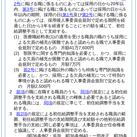
2号
に掲げる職に係るものにあっては採用の日から20年以
内、
第3号
に掲げる職に係るものにあっては採用の日から5
年以内の期間、採用の日
(
第1号
及び
第2号
に掲げる職に係る
ものにあっては、採用後人事委員会規則で定める期間を経
過した日)
から1年を経過するごとにその額を減じて、初任
給調整手当として支給する。
(1)
医療職給料表
(1)
の適用を受ける職員の職のうち採用に
よる欠員の補充が困難であると認められる職で人事委員
会規則で定めるもの 月額41万7,600円
(2)
獣医学に関する専門的知識を必要とし、かつ、採用に
よる欠員の補充が困難であると認められる職で人事委員
会規則で定めるもの 月額7万円
(3)
前2号
に掲げる職以外の職のうち特殊な専門的知識を
必要とし、かつ、採用による欠員の補充について特別の
事情があると認められる職で人事委員会規則で定めるも
の 月額2,500円
2
前項
の職に在職する職員のうち、
同項
の規定による初任給
調整手当を支給される職員との権衡上必要であると認めら
れる職員には、
同項
の規定に準じて、初任給調整手当を支
給する。
3
前2項
の規定による初任給調整手当を支給される職員の範
囲、初任給調整手当の支給期間及び支給額その他初任給調
整手当の支給に関し必要な事項は、人事委員会が任命権者
と協議して、人事委員会規則で定める。
(昭36条例2・追加、昭36条例40・一部改正、昭39条