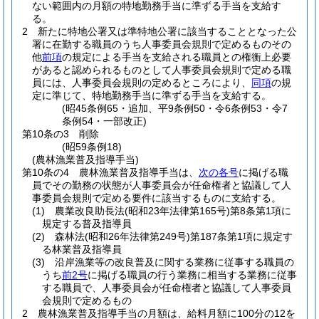
ない範囲内の月額の特地勤務手当に準ずる手当を支給す
る。
2
新たに特地公署又は準特地公署に該当することとなった公
署に在勤する職員のうち人事委員会規則で定めるものその
他
前項
の規定による手当を支給される職員との権衡上必要
があると認められるものとして人事委員会規則で定める職
員には、人事委員会規則の定めるところにより、
同項
の規
定に準じて、特地勤務手当に準ずる手当を支給する。
(昭45条例65・追加、平9条例50・令6条例53・令7
条例54・一部改正)
第10条の3
削除
(昭59条例18)
(農林漁業普及指導手当)
第10条の4
農林漁業普及指導手当は、
次の各号
に掲げる職
員でその勤務の状態が人事委員会が任命権者と協議して人
事委員会規則で定める要件に該当するものに支給する。
(1)
農業改良助長法
(昭和23年法律第165号)
第8条第1項に
規定する普及指導員
(2)
森林法
(昭和26年法律第249号)
第187条第1項に規定す
る林業普及指導員
(3)
沿岸漁業等の改良普及に関する業務に従事する職員の
うち
前2号
に掲げる職員の行う業務に相当する業務に従事
する職員で、人事委員会が任命権者と協議して人事委員
会規則で定めるもの
2
農林漁業普及指導手当の月額は、給料月額に100分の12を