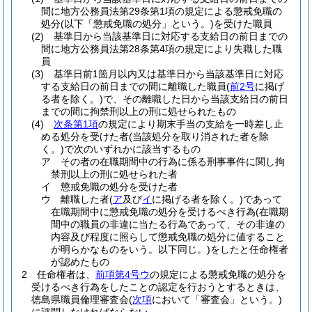
間に地方公務員法第29条第1項の規定による懲戒免職の
処分
(以下「懲戒免職の処分」という。)
を受けた職員
(2)
基準日から当該基準日に対応する支給日の前日までの
間に地方公務員法第28条第4項の規定により失職した職
員
(3)
基準日前1箇月以内又は基準日から当該基準日に対応
する支給日の前日までの間に離職した職員
(
前2号
に掲げ
る者を除く。)
で、その離職した日から当該支給日の前日
までの間に拘禁刑以上の刑に処せられたもの
(4)
次条第1項
の規定により期末手当の支給を一時差し止
める処分を受けた者
(当該処分を取り消された者を除
く。)
で次のいずれかに該当するもの
ア
その者の在職期間中の行為に係る刑事事件に関し拘
禁刑以上の刑に処せられた者
イ
懲戒免職の処分を受けた者
ウ
離職した者
(
ア
及び
イ
に掲げる者を除く。)
であって
在職期間中に懲戒免職の処分を受けるべき行為
(在職期
間中の職員の非違に当たる行為であって、その非違の
内容及び程度に照らして懲戒免職の処分に値すること
が明らかなものをいう。以下同じ。)
をしたと任命権者
が認めたもの
2
任命権者は、
前項第4号ウ
の規定による懲戒免職の処分を
受けるべき行為をしたことの認定を行おうとするときは、
徳島県職員倫理審査会
(
次項
において「審査会」という。)