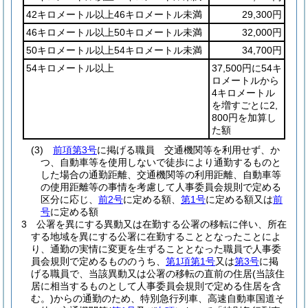
42キロメートル以上46キロメートル未満
29,300円
46キロメートル以上50キロメートル未満
32,000円
50キロメートル以上54キロメートル未満
34,700円
54キロメートル以上
37,500円に54キ
ロメートルから
4キロメートル
を増すごとに2,
800円を加算し
た額
(3)
前項第3号
に掲げる職員 交通機関等を利用せず、か
つ、自動車等を使用しないで徒歩により通勤するものと
した場合の通勤距離、交通機関等の利用距離、自動車等
の使用距離等の事情を考慮して人事委員会規則で定める
区分に応じ、
前2号
に定める額、
第1号
に定める額又は
前
号
に定める額
3
公署を異にする異動又は在勤する公署の移転に伴い、所在
する地域を異にする公署に在勤することとなったことによ
り、通勤の実情に変更を生ずることとなった職員で人事委
員会規則で定めるもののうち、
第1項第1号
又は
第3号
に掲
げる職員で、当該異動又は公署の移転の直前の住居
(当該住
居に相当するものとして人事委員会規則で定める住居を含
む。)
からの通勤のため、特別急行列車、高速自動車国道そ