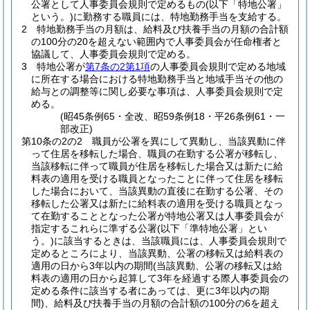
公署として人事委員会規則で定めるもの
(以下「特地公署」
という。)
に勤務する職員には、特地勤務手当を支給する。
2
特地勤務手当の月額は、給料及び扶養手当の月額の合計額
の100分の20を超えない範囲内で人事委員会が任命権者と
協議して、人事委員会規則で定める。
3
特地公署が
第7条の2第1項
の人事委員会規則で定める地域
に所在する場合における特地勤務手当と地域手当その他の
給与との調整等に関し必要な事項は、人事委員会規則で定
める。
(昭45条例65・全改、昭59条例18・平26条例61・一
部改正)
第10条の2の2
職員が公署を異にして異動し、当該異動に伴
って住居を移転した場合、職員の在勤する公署が移転し、
当該移転に伴って職員が住居を移転した場合又は新たに給
料表の適用を受ける職員となったことに伴って住居を移転
した場合において、当該異動の直後に在勤する公署、その
移転した公署又は新たに給料表の適用を受ける職員となっ
て在勤することとなった公署が特地公署又は人事委員会が
指定するこれらに準ずる公署
(以下「準特地公署」とい
う。)
に該当するときは、当該職員には、人事委員会規則で
定めるところにより、当該異動、公署の移転又は給料表の
適用の日から3年以内の期間
(当該異動、公署の移転又は給
料表の適用の日から起算して3年を経過する際人事委員会の
定める条件に該当する者にあっては、更に3年以内の期
間)
、給料及び扶養手当の月額の合計額の100分の6を超え