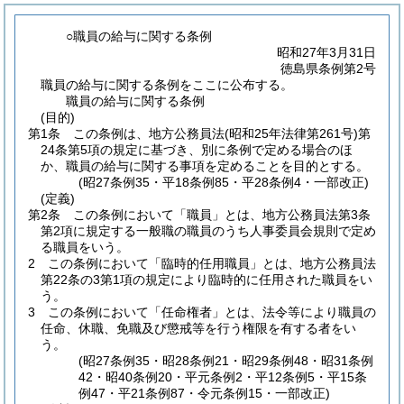
○職員の給与に関する条例
昭和27年3月31日
徳島県条例第2号
職員の給与に関する条例をここに公布する。
職員の給与に関する条例
(目的)
第1条
この条例は、地方公務員法
(昭和25年法律第261号)
第
24条第5項の規定に基づき、別に条例で定める場合のほ
か、職員の給与に関する事項を定めることを目的とする。
(昭27条例35・平18条例85・平28条例4・一部改正)
(定義)
第2条
この条例において「職員」とは、地方公務員法第3条
第2項に規定する一般職の職員のうち人事委員会規則で定め
る職員をいう。
2
この条例において「臨時的任用職員」とは、地方公務員法
第22条の3第1項の規定により臨時的に任用された職員をい
う。
3
この条例において「任命権者」とは、法令等により職員の
任命、休職、免職及び懲戒等を行う権限を有する者をい
う。
(昭27条例35・昭28条例21・昭29条例48・昭31条例
42・昭40条例20・平元条例2・平12条例5・平15条
例47・平21条例87・令元条例15・一部改正)