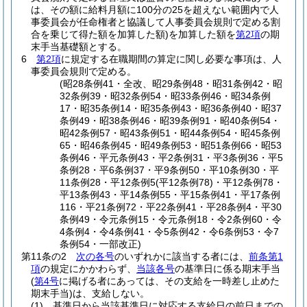
は、その額に給料月額に100分の25を超えない範囲内で人
事委員会が任命権者と協議して人事委員会規則で定める割
合を乗じて得た額を加算した額)
を加算した額を
第2項
の期
末手当基礎額とする。
6
第2項
に規定する在職期間の算定に関し必要な事項は、人
事委員会規則で定める。
(昭28条例41・全改、昭29条例48・昭31条例42・昭
32条例39・昭32条例54・昭33条例46・昭34条例
17・昭35条例14・昭35条例43・昭36条例40・昭37
条例49・昭38条例46・昭39条例91・昭40条例54・
昭42条例57・昭43条例51・昭44条例54・昭45条例
65・昭46条例45・昭49条例53・昭51条例66・昭53
条例46・平元条例43・平2条例31・平3条例36・平5
条例28・平6条例37・平9条例50・平10条例30・平
11条例28・平12条例5(平12条例78)・平12条例78・
平13条例43・平14条例55・平15条例41・平17条例
116・平21条例72・平22条例41・平28条例4・平30
条例49・令元条例15・令元条例18・令2条例60・令
4条例4・令4条例41・令5条例42・令6条例53・令7
条例54・一部改正)
第11条の2
次の各号
のいずれかに該当する者には、
前条第1
項
の規定にかかわらず、
当該各号
の基準日に係る期末手当
(
第4号
に掲げる者にあっては、その支給を一時差し止めた
期末手当)
は、支給しない。
(1)
基準日から当該基準日に対応する支給日の前日までの