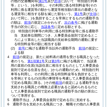
の他の交通機関等
(
第1号
及び
次項
において「特別急行列車
等」という。)
を利用し、その利用に係る特別料金等
(その
利用に係る運賃等の額から運賃等相当額の算出の基礎とな
る運賃等に相当する額を減じた額をいう。
第1号
及び
次項
に
おいて同じ。)
を負担することを常例とするものの通勤手当
の額は、
前項
の規定にかかわらず、
次の各号
に掲げる通勤
手当の区分に応じ、
当該各号
に定める額とする。
(1)
特別急行列車等の利用に係る特別料金等に係る通勤手
当 支給単位期間につき、人事委員会規則で定めるとこ
ろにより算出した当該職員の支給単位期間の通勤に要す
る特別料金等の額に相当する額
(2)
前号
に掲げる通勤手当以外の通勤手当
前項
の規定に
よる額
4
前項
の規定は、新たに給料表の適用を受ける職員となった
者のうち、
第1項第1号
又は
第3号
に掲げる職員で、当該適
用の直前の住居
(当該住居に相当するものとして人事委員会
規則で定める住居を含む。)
からの通勤のため、特別急行列
車等を利用し、その利用に係る特別料金等を負担すること
を常例とするもの
(任用の事情等を考慮して人事委員会規則
で定める職員に限る。)
その他
前項
の規定による通勤手当を
支給される職員との権衡上必要があると認められるものと
して人事委員会規則で定める職員の通勤手当の額の算出に
ついて準用する。
5
通勤手当は、人事委員会規則で定める日に支給する。
6
通勤手当を支給される職員につき、離職その他の人事委員