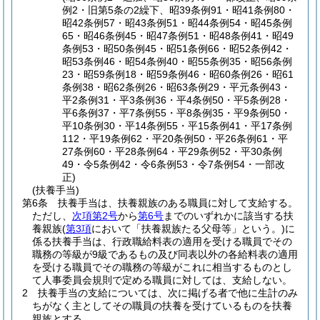
例2・旧第5条の2繰下、昭39条例91・昭41条例80・
昭42条例57・昭43条例51・昭44条例54・昭45条例
65・昭46条例45・昭47条例51・昭48条例41・昭49
条例53・昭50条例45・昭51条例66・昭52条例42・
昭53条例46・昭54条例40・昭55条例35・昭56条例
23・昭59条例18・昭59条例46・昭60条例26・昭61
条例38・昭62条例26・昭63条例29・平元条例43・
平2条例31・平3条例36・平4条例50・平5条例28・
平6条例37・平7条例55・平8条例35・平9条例50・
平10条例30・平14条例55・平15条例41・平17条例
112・平19条例62・平20条例50・平26条例61・平
27条例60・平28条例64・平29条例52・平30条例
49・令5条例42・令6条例53・令7条例54・一部改
正)
(扶養手当)
第6条
扶養手当は、扶養親族のある職員に対して支給する。
ただし、
次項第2号
から
第6号
までのいずれかに該当する扶
養親族
(
第3項
において「扶養親族たる父母等」という。)
に
係る扶養手当は、行政職給料表の適用を受ける職員でその
職務の等級が9級であるもの及び同表以外の各給料表の適用
を受ける職員でその職務の等級がこれに相当するものとし
て人事委員会規則で定める職員に対しては、支給しない。
2
扶養手当の支給については、次に掲げる者で他に生計のみ
ちがなく主としてその職員の扶養を受けているものを扶養
親族とする。