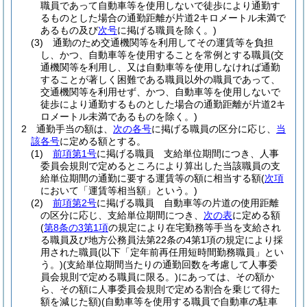
職員であって自動車等を使用しないで徒歩により通勤す
るものとした場合の通勤距離が片道2キロメートル未満で
あるもの及び
次号
に掲げる職員を除く。)
(3)
通勤のため交通機関等を利用してその運賃等を負担
し、かつ、自動車等を使用することを常例とする職員
(交
通機関等を利用し、又は自動車等を使用しなければ通勤
することが著しく困難である職員以外の職員であって、
交通機関等を利用せず、かつ、自動車等を使用しないで
徒歩により通勤するものとした場合の通勤距離が片道2キ
ロメートル未満であるものを除く。)
2
通勤手当の額は、
次の各号
に掲げる職員の区分に応じ、
当
該各号
に定める額とする。
(1)
前項第1号
に掲げる職員 支給単位期間につき、人事
委員会規則で定めるところにより算出した当該職員の支
給単位期間の通勤に要する運賃等の額に相当する額
(
次項
において「運賃等相当額」という。)
(2)
前項第2号
に掲げる職員 自動車等の片道の使用距離
の区分に応じ、支給単位期間につき、
次の表
に定める額
(
第8条の3第1項
の規定により在宅勤務等手当を支給され
る職員及び地方公務員法第22条の4第1項の規定により採
用された職員
(以下「定年前再任用短時間勤務職員」とい
う。)
(支給単位期間当たりの通勤回数を考慮して人事委
員会規則で定める職員に限る。)
にあっては、その額か
ら、その額に人事委員会規則で定める割合を乗じて得た
額を減じた額)
(自動車等を使用する職員で自動車の駐車