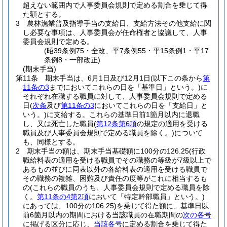
超えない範囲内で人事委員会規則で定める割合を乗じて得
た額とする。
3
農林漁業普及指導手当の支給日、支給方法その他支給に関
し必要な事項は、人事委員会が任命権者と協議して、人事
委員会規則で定める。
(昭39条例75・全改、平7条例55・平15条例1・平17
条例8・一部改正)
(期末手当)
第11条
期末手当は、6月1日及び12月1日
(以下この条から
第
11条の3
までにおいてこれらの日を「基準日」という。)
に
それぞれ在職する職員に対して、人事委員会規則で定める
日
(
次条
及び
第11条の3
においてこれらの日を「支給日」と
いう。)
に支給する。
これらの基準日前1箇月以内に退職
し、又は死亡した職員
(
第12条第6項
の規定の適用を受ける
職員及び人事委員会規則で定める職員を除く。)
について
も、同様とする。
2
期末手当の額は、期末手当基礎額に100分の126.25
(行政
職給料表の適用を受ける職員でその職務の等級が7級以上で
あるもの並びに同表以外の各給料表の適用を受ける職員で
その職務の複雑、困難及び責任の度等がこれに相当するも
の
(これらの職員のうち、人事委員会規則で定める職員を除
く。
第11条の4第2項
において「特定幹部職員」という。)
にあっては、100分の106.25)
を乗じて得た額に、基準日以
前6箇月以内の期間における当該職員の在職期間の
次の各号
に掲げる区分に応じ、
当該各号
に定める割合を乗じて得た