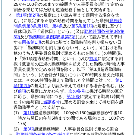
25から100分の50までの範囲内で人事委員会規則で定める
割合を乗じて得た額を超過勤務手当として支給する。
4
第1項
(
第2項
の規定により読み替えて適用する場合を含
む。)
に規定する正規の勤務時間を超えてした勤務
(
勤務時
間条例第3条第1項
、
第4条
及び
第5条第1項
の規定に基づく
週休日
(以下「週休日」という。)
又は
勤務時間条例第3条第
3項
及び
勤務時間条例第5条第2項
において読み替えて準用
する
同条第1項
の規定に基づく勤務時間を割り振らない日
(以下「勤務時間を割り振らない日」という。)
における勤
務のうち人事委員会規則で定めるものを除く。)
の時間
(以
下「第1項超過勤務時間」という。)
及び
前項
に規定する割
振り変更前の正規の勤務時間を超えてした勤務の時間
(人事
委員会規則で定める時間を除く。以下「第3項超過勤務時
間」という。)
の合計が1箇月について60時間を超えた職員
には、その60時間を超えて勤務した全時間に対して、
第1
項
(
第2項
の規定により読み替えて適用する場合を含む。)
及
び
前項
の規定にかかわらず、
次の各号
に掲げる時間の区分
に応じ、勤務1時間につき、
第18条
に規定する勤務1時間当
たりの給与額に
当該各号
に定める割合を乗じて得た額を超
過勤務手当として支給する。
(1)
第1項
超過勤務時間 100分の150
(当該勤務が午後10
時から翌日の午前5時までの間である場合には、100分の
175)
(2)
第3項
超過勤務時間 人事委員会規則で定める割合
5
勤務時間条例第7条の3第1項
に規定する超勤代休時間を指