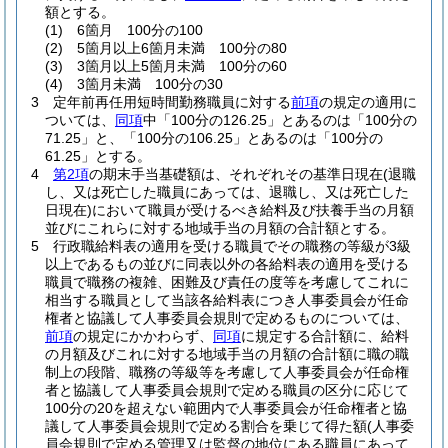
額とする。
(1)
6箇月 100分の100
(2)
5箇月以上6箇月未満 100分の80
(3)
3箇月以上5箇月未満 100分の60
(4)
3箇月未満 100分の30
3
定年前再任用短時間勤務職員に対する
前項
の規定の適用に
ついては、
同項
中「100分の126.25」とあるのは「100分の
71.25」と、「100分の106.25」とあるのは「100分の
61.25」とする。
4
第2項
の期末手当基礎額は、それぞれその基準日現在
(退職
し、又は死亡した職員にあっては、退職し、又は死亡した
日現在)
において職員が受けるべき給料及び扶養手当の月額
並びにこれらに対する地域手当の月額の合計額とする。
5
行政職給料表の適用を受ける職員でその職務の等級が3級
以上であるもの並びに同表以外の各給料表の適用を受ける
職員で職務の複雑、困難及び責任の度等を考慮してこれに
相当する職員として当該各給料表につき人事委員会が任命
権者と協議して人事委員会規則で定めるものについては、
前項
の規定にかかわらず、
同項
に規定する合計額に、給料
の月額及びこれに対する地域手当の月額の合計額に職の職
制上の段階、職務の等級等を考慮して人事委員会が任命権
者と協議して人事委員会規則で定める職員の区分に応じて
100分の20を超えない範囲内で人事委員会が任命権者と協
議して人事委員会規則で定める割合を乗じて得た額
(人事委
員会規則で定める管理又は監督の地位にある職員にあって