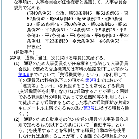
な事項は、人事委員会が任命権者と協議して、人事委員会
規則で定める。
(昭49条例53・全改、昭50条例45・昭51条例66・昭
52条例42・昭54条例40・昭56条例23・昭59条例
18・昭59条例46・昭60条例26・昭62条例26・昭63
条例29・平2条例31・平4条例50・平5条例28・平6
条例37・平7条例55・平8条例35・平9条例50・平22
条例41・平23条例39・令元条例34・令6条例53・一
部改正)
(通勤手当)
第8条
通勤手当は、次に掲げる職員に支給する。
(1)
通勤のため人事委員会が任命権者と協議して人事委員
会規則で定める交通機関又は有料の道路
(以下この項から
第3項
までにおいて「交通機関等」という。)
を利用して
その運賃又は料金
(以下この項から
第3項
までにおいて
「運賃等」という。)
を負担することを常例とする職員
(交通機関等を利用しなければ通勤することが著しく困難
である職員以外の職員であって交通機関等を利用しない
で徒歩により通勤するものとした場合の通勤距離が片道2
キロメートル未満であるもの及び
第3号
に掲げる職員を除
く。)
(2)
通勤のため自動車その他の交通の用具で人事委員会規
則で定めるもの
(以下この条において「自動車等」とい
う。)
を使用することを常例とする職員
(自動車等を使用
しなければ通勤することが著しく困難である職員以外の