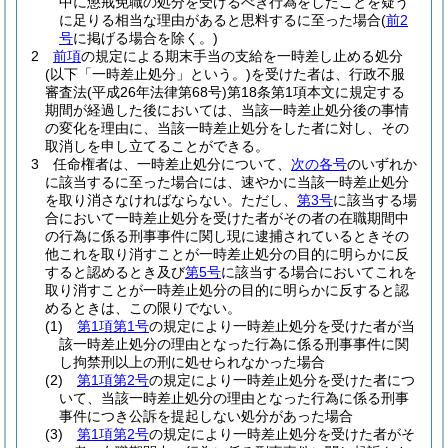
中に懲戒免職の処分を受けるべき行為をしたことを疑う
に足りる相当な理由があると思料するに至った場合
(
前2
号
に掲げる場合を除く。)
2
前項
の規定による期末手当の支給を一時差し止める処分
(以下「一時差止処分」という。)
を受けた者は、行政不服
審査法
(平成26年法律第68号)
第18条第1項本文に規定する
期間が経過した後においては、当該一時差止処分後の事情
の変化を理由に、当該一時差止処分をした者に対し、その
取消しを申し立てることができる。
3
任命権者は、一時差止処分について、
次の各号
のいずれか
に該当するに至った場合には、速やかに当該一時差止処分
を取り消さなければならない。
ただし、
第3号
に該当する場
合において一時差止処分を受けた者がその者の在職期間中
の行為に係る刑事事件に関し現に逮捕されているときその
他これを取り消すことが一時差止処分の目的に明らかに反
すると認めるとき及び
第5号
に該当する場合においてこれを
取り消すことが一時差止処分の目的に明らかに反すると認
めるときは、この限りでない。
(1)
第1項第1号
の規定により一時差止処分を受けた者が当
該一時差止処分の理由となった行為に係る刑事事件に関
し拘禁刑以上の刑に処せられなかった場合
(2)
第1項第2号
の規定により一時差止処分を受けた者につ
いて、当該一時差止処分の理由となった行為に係る刑事
事件につき公訴を提起しない処分があった場合
(3)
第1項第2号
の規定により一時差止処分を受けた者がそ