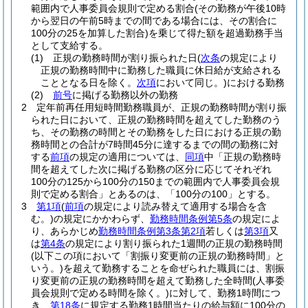
範囲内で人事委員会規則で定める割合
(その勤務が午後10時
から翌日の午前5時までの間である場合には、その割合に
100分の25を加算した割合)
を乗じて得た額を超過勤務手当
として支給する。
(1)
正規の勤務時間が割り振られた日
(
次条
の規定により
正規の勤務時間中に勤務した職員に休日給が支給される
こととなる日を除く。
次項
において同じ。)
における勤務
(2)
前号
に掲げる勤務以外の勤務
2
定年前再任用短時間勤務職員が、正規の勤務時間が割り振
られた日において、正規の勤務時間を超えてした勤務のう
ち、その勤務の時間とその勤務をした日における正規の勤
務時間との合計が7時間45分に達するまでの間の勤務に対
する
前項
の規定の適用については、
同項
中「正規の勤務時
間を超えてした次に掲げる勤務の区分に応じてそれぞれ
100分の125から100分の150までの範囲内で人事委員会規
則で定める割合」とあるのは、「100分の100」とする。
3
第1項
(
前項
の規定により読み替えて適用する場合を含
む。)
の規定にかかわらず、
勤務時間条例第5条
の規定によ
り、あらかじめ
勤務時間条例第3条第2項
若しくは
第3項
又
は
第4条
の規定により割り振られた1週間の正規の勤務時間
(以下この項において「割振り変更前の正規の勤務時間」と
いう。)
を超えて勤務することを命ぜられた職員には、割振
り変更前の正規の勤務時間を超えて勤務した全時間
(人事委
員会規則で定める時間を除く。)
に対して、勤務1時間につ
き、
第18条
に規定する勤務1時間当たりの給与額に100分の