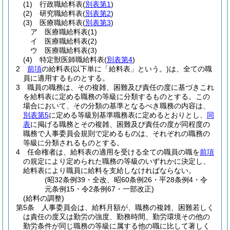
(1)
行政職給料表
(
別表第1
)
(2)
研究職給料表
(
別表第2
)
(3)
医療職給料表
(
別表第3
)
ア
医療職給料表
(1)
イ
医療職給料表
(2)
ウ
医療職給料表
(3)
(4)
特定獣医師職給料表
(
別表第4
)
2
前項
の給料表
(以下単に「給料表」という。)
は、全ての職
員に適用するものとする。
3
職員の職務は、その複雑、困難及び責任の度に基づきこれ
を給料表に定める職務の等級に分類するものとする。
この
場合において、その分類の基準となるべき職務の内容は、
別表第5
に定める等級別基準職務表に定めるとおりとし、
同
表
に掲げる職務とその複雑、困難及び責任の度が同程度の
職務で人事委員会規則で定めるものは、それぞれの職務の
等級に分類されるものとする。
4
任命権者は、給料表の適用を受ける全ての職員の職を
前項
の規定により定められた職務の等級のいずれかに決定し、
給料表により職員に給料を支給しなければならない。
(昭32条例39・全改、昭60条例26・平28条例4・令
元条例15・令2条例67・一部改正)
(給料の調整)
第5条
人事委員会は、給料月額が、職務の複雑、困難若しく
は責任の度又は勤労の強度、勤務時間、勤労環境その他の
勤労条件が同じ職務の等級に属する他の職に比して著しく