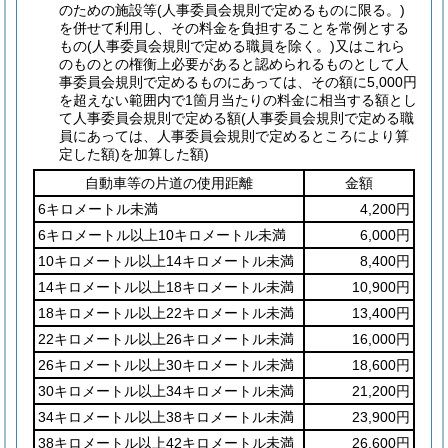
のための施設等
(人事委員会規則で定めるものに限る。)
を併せて利用し、その料金を負担することを常例とする
もの
(人事委員会規則で定める職員を除く。)
又はこれら
のものとの権衡上必要があると認められるものとして人
事委員会規則で定めるものにあっては、その額に5,000円
を超えない範囲内で1箇月当たりの料金に相当する額とし
て人事委員会規則で定める額
(人事委員会規則で定める職
員にあっては、人事委員会規則で定めるところにより算
定した額)
を加算した額)
自動車等の片道の使用距離
金額
6キロメートル未満
4,200円
6キロメートル以上10キロメートル未満
6,000円
10キロメートル以上14キロメートル未満
8,400円
14キロメートル以上18キロメートル未満
10,900円
18キロメートル以上22キロメートル未満
13,400円
22キロメートル以上26キロメートル未満
16,000円
26キロメートル以上30キロメートル未満
18,600円
30キロメートル以上34キロメートル未満
21,200円
34キロメートル以上38キロメートル未満
23,900円
38キロメートル以上42キロメートル未満
26,600円