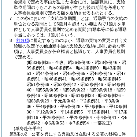
会規則で定める事由が生じた場合には、当該職員に、支給
単位期間のうちこれらの事由が生じた後の期間を考慮して
人事委員会規則で定める額を返納させるものとする。
7
この条において「支給単位期間」とは、通勤手当の支給の
単位となる期間として6箇月を超えない範囲内で1箇月を単
位として人事委員会規則で定める期間
(自動車等に係る通勤
手当にあっては、1箇月)
をいう。
8
前各項
に規定するもののほか、通勤の実情の変更に伴う支
給額の改定その他通勤手当の支給及び返納に関し必要な事
項は、人事委員会が任命権者と協議して、人事委員会規則
で定める。
(昭33条例35・全改、昭36条例40・昭38条例46・昭
39条例91・昭40条例54・昭41条例80・昭43条例
51・昭44条例54・昭45条例65・昭46条例45・昭47
条例51・昭48条例41・昭49条例53・昭50条例45・
昭51条例66・昭52条例42・昭53条例46・昭54条例
40・昭55条例35・昭56条例23・昭59条例18・昭59
条例46・昭60条例26・昭61条例38・昭62条例26・
昭63条例29・平元条例43・平2条例31・平3条例
36・平4条例50・平5条例28・平7条例55・平10条例
30・平12条例5・平14条例55・平15条例41・平17条
例116・平26条例61・平28条例64・令4条例41・令5
条例42・令6条例53・令7条例54・一部改正)
(単身赴任手当)
第8条の2
公署を異にする異動又は在勤する公署の移転に伴