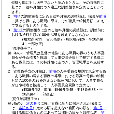
特殊な職に対し適当でないと認めるときは、その特殊性に
基づき、給料月額につき適正な調整額表を定めることがで
きる。
2
前項
の調整額表に定める給料月額の調整額は、職員が
前項
に掲げる職にある期間に限り、その職員の給料月額に加え
て支給するものとする。
3
第1項
の調整額表に定める給料月額の調整額は、調整前に
おける給料月額の100分の25を超えてはならない。
(昭32条例39・昭36条例2・昭60条例26・平28条例
4・一部改正)
(管理職手当)
第5条の2
管理又は監督の地位にある職員の職のうち人事委
員会が任命権者と協議して人事委員会規則で規定する職に
ある職員には、その特殊性に基づき、管理職手当を支給す
る。
2
管理職手当の月額は、
前項
の人事委員会規則で規定する職
にある職員の属する職務の等級における最高の号俸の給料
月額の100分の25を超えない範囲内において、人事委員会
が任命権者と協議して、人事委員会規則で定める。
(昭39条例2・追加、昭46条例45・平18条例85・平
28条例4・一部改正)
(初任給調整手当)
第5条の3
次の各号
に掲げる職に新たに採用された職員に
は、
当該各号
に定める額を超えない範囲内の額を、
第1号
に
掲げる職に係るものにあっては採用の日から35年以内、
第