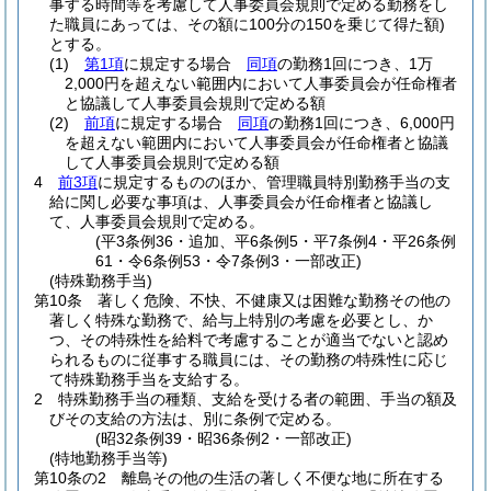
事する時間等を考慮して人事委員会規則で定める勤務をし
た職員にあっては、その額に100分の150を乗じて得た額)
とする。
(1)
第1項
に規定する場合
同項
の勤務1回につき、1万
2,000円を超えない範囲内において人事委員会が任命権者
と協議して人事委員会規則で定める額
(2)
前項
に規定する場合
同項
の勤務1回につき、6,000円
を超えない範囲内において人事委員会が任命権者と協議
して人事委員会規則で定める額
4
前3項
に規定するもののほか、管理職員特別勤務手当の支
給に関し必要な事項は、人事委員会が任命権者と協議し
て、人事委員会規則で定める。
(平3条例36・追加、平6条例5・平7条例4・平26条例
61・令6条例53・令7条例3・一部改正)
(特殊勤務手当)
第10条
著しく危険、不快、不健康又は困難な勤務その他の
著しく特殊な勤務で、給与上特別の考慮を必要とし、か
つ、その特殊性を給料で考慮することが適当でないと認め
られるものに従事する職員には、その勤務の特殊性に応じ
て特殊勤務手当を支給する。
2
特殊勤務手当の種類、支給を受ける者の範囲、手当の額及
びその支給の方法は、別に条例で定める。
(昭32条例39・昭36条例2・一部改正)
(特地勤務手当等)
第10条の2
離島その他の生活の著しく不便な地に所在する