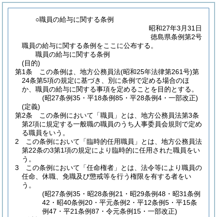
○職員の給与に関する条例
昭和27年3月31日
徳島県条例第2号
職員の給与に関する条例をここに公布する。
職員の給与に関する条例
(目的)
第1条
この条例は、地方公務員法
(昭和25年法律第261号)
第
24条第5項の規定に基づき、別に条例で定める場合のほ
か、職員の給与に関する事項を定めることを目的とする。
(昭27条例35・平18条例85・平28条例4・一部改正)
(定義)
第2条
この条例において「職員」とは、地方公務員法第3条
第2項に規定する一般職の職員のうち人事委員会規則で定め
る職員をいう。
2
この条例において「臨時的任用職員」とは、地方公務員法
第22条の3第1項の規定により臨時的に任用された職員をい
う。
3
この条例において「任命権者」とは、法令等により職員の
任命、休職、免職及び懲戒等を行う権限を有する者をい
う。
(昭27条例35・昭28条例21・昭29条例48・昭31条例
42・昭40条例20・平元条例2・平12条例5・平15条
例47・平21条例87・令元条例15・一部改正)