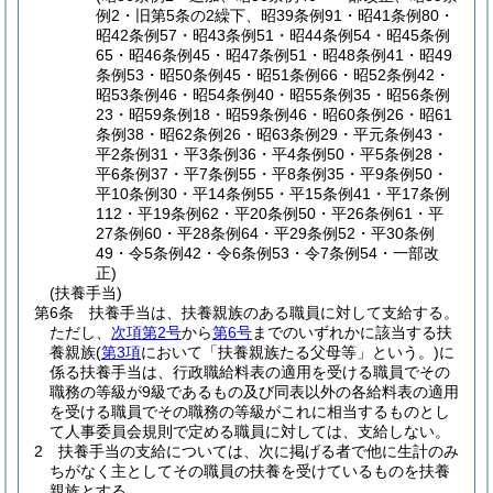
例2・旧第5条の2繰下、昭39条例91・昭41条例80・
昭42条例57・昭43条例51・昭44条例54・昭45条例
65・昭46条例45・昭47条例51・昭48条例41・昭49
条例53・昭50条例45・昭51条例66・昭52条例42・
昭53条例46・昭54条例40・昭55条例35・昭56条例
23・昭59条例18・昭59条例46・昭60条例26・昭61
条例38・昭62条例26・昭63条例29・平元条例43・
平2条例31・平3条例36・平4条例50・平5条例28・
平6条例37・平7条例55・平8条例35・平9条例50・
平10条例30・平14条例55・平15条例41・平17条例
112・平19条例62・平20条例50・平26条例61・平
27条例60・平28条例64・平29条例52・平30条例
49・令5条例42・令6条例53・令7条例54・一部改
正)
(扶養手当)
第6条
扶養手当は、扶養親族のある職員に対して支給する。
ただし、
次項第2号
から
第6号
までのいずれかに該当する扶
養親族
(
第3項
において「扶養親族たる父母等」という。)
に
係る扶養手当は、行政職給料表の適用を受ける職員でその
職務の等級が9級であるもの及び同表以外の各給料表の適用
を受ける職員でその職務の等級がこれに相当するものとし
て人事委員会規則で定める職員に対しては、支給しない。
2
扶養手当の支給については、次に掲げる者で他に生計のみ
ちがなく主としてその職員の扶養を受けているものを扶養
親族とする。