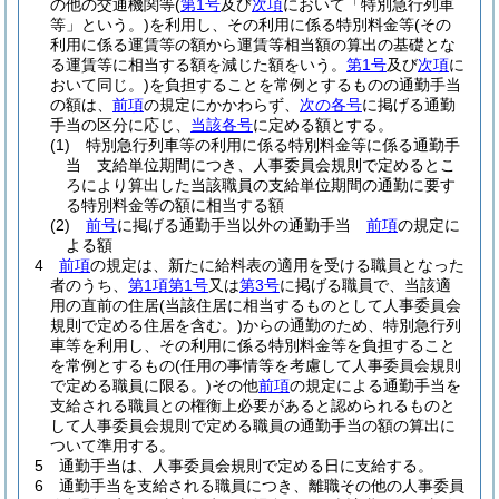
の他の交通機関等
(
第1号
及び
次項
において「特別急行列車
等」という。)
を利用し、その利用に係る特別料金等
(その
利用に係る運賃等の額から運賃等相当額の算出の基礎とな
る運賃等に相当する額を減じた額をいう。
第1号
及び
次項
に
おいて同じ。)
を負担することを常例とするものの通勤手当
の額は、
前項
の規定にかかわらず、
次の各号
に掲げる通勤
手当の区分に応じ、
当該各号
に定める額とする。
(1)
特別急行列車等の利用に係る特別料金等に係る通勤手
当 支給単位期間につき、人事委員会規則で定めるとこ
ろにより算出した当該職員の支給単位期間の通勤に要す
る特別料金等の額に相当する額
(2)
前号
に掲げる通勤手当以外の通勤手当
前項
の規定に
よる額
4
前項
の規定は、新たに給料表の適用を受ける職員となった
者のうち、
第1項第1号
又は
第3号
に掲げる職員で、当該適
用の直前の住居
(当該住居に相当するものとして人事委員会
規則で定める住居を含む。)
からの通勤のため、特別急行列
車等を利用し、その利用に係る特別料金等を負担すること
を常例とするもの
(任用の事情等を考慮して人事委員会規則
で定める職員に限る。)
その他
前項
の規定による通勤手当を
支給される職員との権衡上必要があると認められるものと
して人事委員会規則で定める職員の通勤手当の額の算出に
ついて準用する。
5
通勤手当は、人事委員会規則で定める日に支給する。
6
通勤手当を支給される職員につき、離職その他の人事委員