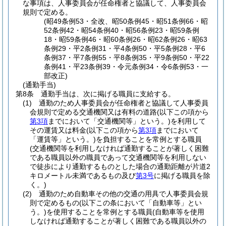
な事項は、人事委員会が任命権者と協議して、人事委員会
規則で定める。
(昭49条例53・全改、昭50条例45・昭51条例66・昭
52条例42・昭54条例40・昭56条例23・昭59条例
18・昭59条例46・昭60条例26・昭62条例26・昭63
条例29・平2条例31・平4条例50・平5条例28・平6
条例37・平7条例55・平8条例35・平9条例50・平22
条例41・平23条例39・令元条例34・令6条例53・一
部改正)
(通勤手当)
第8条
通勤手当は、次に掲げる職員に支給する。
(1)
通勤のため人事委員会が任命権者と協議して人事委員
会規則で定める交通機関又は有料の道路
(以下この項から
第3項
までにおいて「交通機関等」という。)
を利用して
その運賃又は料金
(以下この項から
第3項
までにおいて
「運賃等」という。)
を負担することを常例とする職員
(交通機関等を利用しなければ通勤することが著しく困難
である職員以外の職員であって交通機関等を利用しない
で徒歩により通勤するものとした場合の通勤距離が片道2
キロメートル未満であるもの及び
第3号
に掲げる職員を除
く。)
(2)
通勤のため自動車その他の交通の用具で人事委員会規
則で定めるもの
(以下この条において「自動車等」とい
う。)
を使用することを常例とする職員
(自動車等を使用
しなければ通勤することが著しく困難である職員以外の