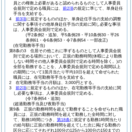
員との権衡上必要があると認められるものとして人事委員
会規則で定める職員には、
前2項
の規定に準じて、単身赴任
手当を支給する。
4
前3項
に規定するもののほか、単身赴任手当の支給の調整
に関する事項その他単身赴任手当の支給に関し必要な事項
は、人事委員会規則で定める。
(平2条例2・追加、平5条例28・平10条例30・平26
条例61・令6条例53・令7条例54・一部改正)
(在宅勤務等手当)
第8条の3
住居その他これに準ずるものとして人事委員会規
則で定める場所において、正規の勤務時間
(休暇により勤務
しない時間その他人事委員会規則で定める時間を除く。)
の
全部を勤務することを、人事委員会規則で定める期間以上
の期間について1箇月当たり平均10日を超えて命ぜられた
職員には、在宅勤務等手当を支給する。
2
在宅勤務等手当の月額は、3,000円とする。
3
前2項
に規定するもののほか、在宅勤務等手当の支給に関
し必要な事項は、人事委員会規則で定める。
(令7条例54・追加)
(超過勤務手当及び夜勤手当)
第9条
正規の勤務時間を超えて勤務することを命ぜられた職
員には、正規の勤務時間を超えて勤務した全時間に対し
て、勤務1時間につき、
第18条
に規定する勤務1時間当たり
の給与額に正規の勤務時間を超えてした次に掲げる勤務の
区分に応じてそれぞれ100分の125から100分の150までの