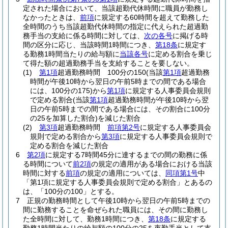
定された場合において、当該超勤代休時間に職員が勤務し
なかったときは、
前項
に規定する60時間を超えて勤務した
全時間のうち当該超勤代休時間の指定に代えられた超過勤
務手当の支給に係る時間に対しては、
次の各号
に掲げる時
間の区分に応じ、当該時間1時間につき、
第18条
に規定す
る勤務1時間当たりの給与額に
当該各号
に定める割合を乗じ
て得た額の超過勤務手当を支給することを要しない。
(1)
第1項
超過勤務時間 100分の150
(当該
第1項
超過勤務
時間が午後10時から翌日の午前5時までの間である場合
には、100分の175)
から
第1項
に規定する人事委員会規則
で定める割合
(当該
第1項
超過勤務時間が午後10時から翌
日の午前5時までの間である場合には、その割合に100分
の25を加算した割合)
を減じた割合
(2)
第3項
超過勤務時間
前項第2号
に規定する人事委員会
規則で定める割合から
第3項
に規定する人事委員会規則で
定める割合を減じた割合
6
第2項
に規定する7時間45分に達するまでの間の勤務に係
る時間について
前2項
の規定の適用がある場合における当該
時間に対する
前項
の規定の適用については、
同項第1号
中
「第1項に規定する人事委員会規則で定める割合」とあるの
は、「100分の100」とする。
7
正規の勤務時間として午後10時から翌日の午前5時までの
間に勤務することを命ぜられた職員には、その間に勤務し
た全時間に対して、勤務1時間につき、
第18条
に規定する