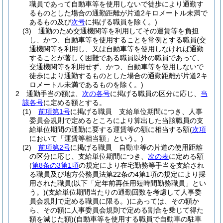
職員であって自動車等を使用しないで徒歩により通勤す
るものとした場合の通勤距離が片道2キロメートル未満で
あるもの及び
次号
に掲げる職員を除く。)
(3)
通勤のため交通機関等を利用してその運賃等を負担
し、かつ、自動車等を使用することを常例とする職員
(交
通機関等を利用し、又は自動車等を使用しなければ通勤
することが著しく困難である職員以外の職員であって、
交通機関等を利用せず、かつ、自動車等を使用しないで
徒歩により通勤するものとした場合の通勤距離が片道2キ
ロメートル未満であるものを除く。)
2
通勤手当の額は、
次の各号
に掲げる職員の区分に応じ、
当
該各号
に定める額とする。
(1)
前項第1号
に掲げる職員 支給単位期間につき、人事
委員会規則で定めるところにより算出した当該職員の支
給単位期間の通勤に要する運賃等の額に相当する額
(
次項
において「運賃等相当額」という。)
(2)
前項第2号
に掲げる職員 自動車等の片道の使用距離
の区分に応じ、支給単位期間につき、
次の表
に定める額
(
第8条の3第1項
の規定により在宅勤務等手当を支給され
る職員及び地方公務員法第22条の4第1項の規定により採
用された職員
(以下「定年前再任用短時間勤務職員」とい
う。)
(支給単位期間当たりの通勤回数を考慮して人事委
員会規則で定める職員に限る。)
にあっては、その額か
ら、その額に人事委員会規則で定める割合を乗じて得た
額を減じた額)
(自動車等を使用する職員で自動車の駐車