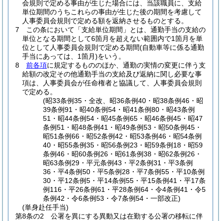
会規則で定める事由が生じた場合には、当該職員に、支給
単位期間のうちこれらの事由が生じた後の期間を考慮して
人事委員会規則で定める額を返納させるものとする。
7
この条において「支給単位期間」とは、通勤手当の支給の
単位となる期間として6箇月を超えない範囲内で1箇月を単
位として人事委員会規則で定める期間
(自動車等に係る通勤
手当にあっては、1箇月)
をいう。
8
前各項
に規定するもののほか、通勤の実情の変更に伴う支
給額の改定その他通勤手当の支給及び返納に関し必要な事
項は、人事委員会が任命権者と協議して、人事委員会規則
で定める。
(昭33条例35・全改、昭36条例40・昭38条例46・昭
39条例91・昭40条例54・昭41条例80・昭43条例
51・昭44条例54・昭45条例65・昭46条例45・昭47
条例51・昭48条例41・昭49条例53・昭50条例45・
昭51条例66・昭52条例42・昭53条例46・昭54条例
40・昭55条例35・昭56条例23・昭59条例18・昭59
条例46・昭60条例26・昭61条例38・昭62条例26・
昭63条例29・平元条例43・平2条例31・平3条例
36・平4条例50・平5条例28・平7条例55・平10条例
30・平12条例5・平14条例55・平15条例41・平17条
例116・平26条例61・平28条例64・令4条例41・令5
条例42・令6条例53・令7条例54・一部改正)
(単身赴任手当)
第8条の2
公署を異にする異動又は在勤する公署の移転に伴