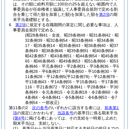
は、その額に給料月額に100分の25を超えない範囲内で人
事委員会が任命権者と協議して人事委員会規則で定める割
合を乗じて得た額を加算した額)
を加算した額を
第2項
の期
末手当基礎額とする。
6
第2項
に規定する在職期間の算定に関し必要な事項は、人
事委員会規則で定める。
(昭28条例41・全改、昭29条例48・昭31条例42・昭
32条例39・昭32条例54・昭33条例46・昭34条例
17・昭35条例14・昭35条例43・昭36条例40・昭37
条例49・昭38条例46・昭39条例91・昭40条例54・
昭42条例57・昭43条例51・昭44条例54・昭45条例
65・昭46条例45・昭49条例53・昭51条例66・昭53
条例46・平元条例43・平2条例31・平3条例36・平5
条例28・平6条例37・平9条例50・平10条例30・平
11条例28・平12条例5(平12条例78)・平12条例78・
平13条例43・平14条例55・平15条例41・平17条例
116・平21条例72・平22条例41・平28条例4・平30
条例49・令元条例15・令元条例18・令2条例60・令
4条例4・令4条例41・令5条例42・令6条例53・令7
条例54・一部改正)
第11条の2
次の各号
のいずれかに該当する者には、
前条第1
項
の規定にかかわらず、
当該各号
の基準日に係る期末手当
(
第4号
に掲げる者にあっては、その支給を一時差し止めた
期末手当)
は、支給しない。
(1)
基準日から当該基準日に対応する支給日の前日までの