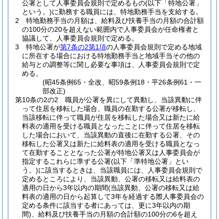
公署として人事委員会規則で定めるもの
(以下「特地公署」
という。)
に勤務する職員には、特地勤務手当を支給する。
2
特地勤務手当の月額は、給料及び扶養手当の月額の合計額
の100分の20を超えない範囲内で人事委員会が任命権者と
協議して、人事委員会規則で定める。
3
特地公署が
第7条の2第1項
の人事委員会規則で定める地域
に所在する場合における特地勤務手当と地域手当その他の
給与との調整等に関し必要な事項は、人事委員会規則で定
める。
(昭45条例65・全改、昭59条例18・平26条例61・一
部改正)
第10条の2の2
職員が公署を異にして異動し、当該異動に伴
って住居を移転した場合、職員の在勤する公署が移転し、
当該移転に伴って職員が住居を移転した場合又は新たに給
料表の適用を受ける職員となったことに伴って住居を移転
した場合において、当該異動の直後に在勤する公署、その
移転した公署又は新たに給料表の適用を受ける職員となっ
て在勤することとなった公署が特地公署又は人事委員会が
指定するこれらに準ずる公署
(以下「準特地公署」とい
う。)
に該当するときは、当該職員には、人事委員会規則で
定めるところにより、当該異動、公署の移転又は給料表の
適用の日から3年以内の期間
(当該異動、公署の移転又は給
料表の適用の日から起算して3年を経過する際人事委員会の
定める条件に該当する者にあっては、更に3年以内の期
間)
、給料及び扶養手当の月額の合計額の100分の6を超え