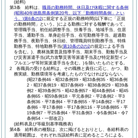
(給料)
第3条
給料は、
職員の勤務時間、休日及び休暇に関する条例
(昭和40年徳島県条例第20号。以下「勤務時間条例」とい
う。)
第6条の2
に規定する正規の勤務時間
(以下単に「正規
の勤務時間」という。)
による勤務に対する報酬であって、
管理職手当、初任給調整手当、扶養手当、地域手当、住居
手当、通勤手当、単身赴任手当、在宅勤務等手当、超過勤
務手当、夜勤手当、休日給、管理職員特別勤務手当、特殊
勤務手当、特地勤務手当
(
第10条の2の2
の規定による手当
を含む。)
、農林漁業普及指導手当、期末手当、勤勉手当及
び災害派遣手当
(武力攻撃災害等派遣手当及び特定新型イン
フルエンザ等対策派遣手当を含む。)
を除いたものとする。
2
各職員の受ける給料は、その職務と責任に応じ、かつ、勤
務実績、勤務環境等を考慮したものでなければならない。
(昭27条例46・昭32条例39・昭33条例35・昭36条例
2・昭37条例19・昭37条例49・昭38条例29・昭39条
例2・昭39条例75・昭42条例57・昭44条例54・昭45
条例65・昭59条例18・平元条例2・平2条例2・平3
条例36・平7条例4・平7条例55・平14条例2・平17
条例6・平17条例8・平17条例116・平18条例85・平
19条例7・平25条例4・平31条例3・令5条例34・令7
条例54・一部改正)
(給料表及び等級別基準職務表)
第4条
給料表の種類は、次に掲げるとおりとし、各給料表の
適用範囲は、それぞれ当該給料表に定めるところによる。