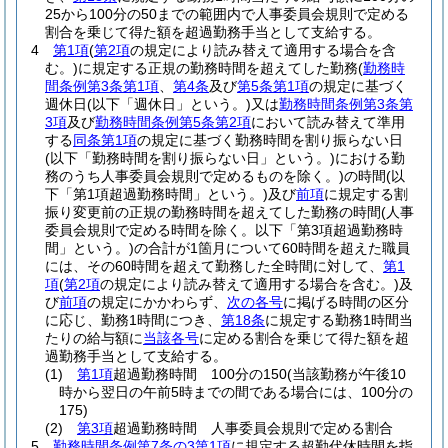
25から100分の50までの範囲内で人事委員会規則で定める
割合を乗じて得た額を超過勤務手当として支給する。
4
第1項
(
第2項
の規定により読み替えて適用する場合を含
む。)
に規定する正規の勤務時間を超えてした勤務
(
勤務時
間条例第3条第1項
、
第4条
及び
第5条第1項
の規定に基づく
週休日
(以下「週休日」という。)
又は
勤務時間条例第3条第
3項
及び
勤務時間条例第5条第2項
において読み替えて準用
する
同条第1項
の規定に基づく勤務時間を割り振らない日
(以下「勤務時間を割り振らない日」という。)
における勤
務のうち人事委員会規則で定めるものを除く。)
の時間
(以
下「第1項超過勤務時間」という。)
及び
前項
に規定する割
振り変更前の正規の勤務時間を超えてした勤務の時間
(人事
委員会規則で定める時間を除く。以下「第3項超過勤務時
間」という。)
の合計が1箇月について60時間を超えた職員
には、その60時間を超えて勤務した全時間に対して、
第1
項
(
第2項
の規定により読み替えて適用する場合を含む。)
及
び
前項
の規定にかかわらず、
次の各号
に掲げる時間の区分
に応じ、勤務1時間につき、
第18条
に規定する勤務1時間当
たりの給与額に
当該各号
に定める割合を乗じて得た額を超
過勤務手当として支給する。
(1)
第1項
超過勤務時間 100分の150
(当該勤務が午後10
時から翌日の午前5時までの間である場合には、100分の
175)
(2)
第3項
超過勤務時間 人事委員会規則で定める割合
5
勤務時間条例第7条の3第1項
に規定する超勤代休時間を指