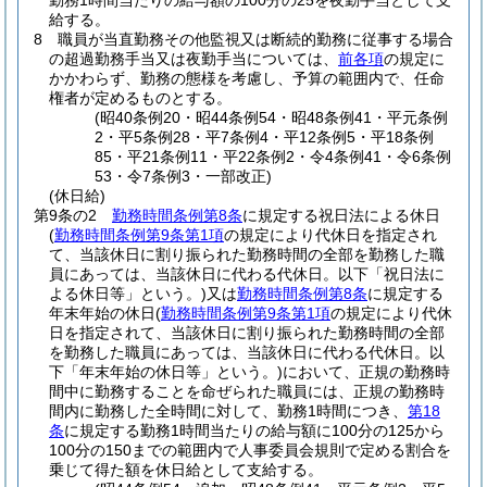
勤務1時間当たりの給与額の100分の25を夜勤手当として支
給する。
8
職員が当直勤務その他監視又は断続的勤務に従事する場合
の超過勤務手当又は夜勤手当については、
前各項
の規定に
かかわらず、勤務の態様を考慮し、予算の範囲内で、任命
権者が定めるものとする。
(昭40条例20・昭44条例54・昭48条例41・平元条例
2・平5条例28・平7条例4・平12条例5・平18条例
85・平21条例11・平22条例2・令4条例41・令6条例
53・令7条例3・一部改正)
(休日給)
第9条の2
勤務時間条例第8条
に規定する祝日法による休日
(
勤務時間条例第9条第1項
の規定により代休日を指定され
て、当該休日に割り振られた勤務時間の全部を勤務した職
員にあっては、当該休日に代わる代休日。以下「祝日法に
よる休日等」という。)
又は
勤務時間条例第8条
に規定する
年末年始の休日
(
勤務時間条例第9条第1項
の規定により代休
日を指定されて、当該休日に割り振られた勤務時間の全部
を勤務した職員にあっては、当該休日に代わる代休日。以
下「年末年始の休日等」という。)
において、正規の勤務時
間中に勤務することを命ぜられた職員には、正規の勤務時
間内に勤務した全時間に対して、勤務1時間につき、
第18
条
に規定する勤務1時間当たりの給与額に100分の125から
100分の150までの範囲内で人事委員会規則で定める割合を
乗じて得た額を休日給として支給する。