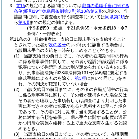
に諮問しなければならない。
3
前項
の規定による諮問については
職員の退職手当に関する
条例
(昭和29年徳島県条例第3号)
第18条第5項
の規定の、当
該諮問に関して審査会が行う調査等については
同条第2項
か
ら
第4項
までの規定の例による。
(平9条例50・追加、平21条例65・令元条例18・令7
条例7・一部改正)
第11条の3
任命権者は、支給日に期末手当を支給すること
とされていた者が
次の各号
のいずれかに該当する場合は、
当該期末手当の支給を一時差し止めることができる。
(1)
当該支給日の前日までに、その者の在職期間中の行為
に係る刑事事件に関して、その者が起訴
(当該起訴に係る
犯罪について拘禁刑以上の刑が定められているものに限
り、刑事訴訟法
(昭和23年法律第131号)
第6編に規定する
略式手続によるものを除く。
第3項
において同じ。)
をさ
れ、その判決が確定していない場合
(2)
当該支給日の前日までに、その者の在職期間中の行為
に係る刑事事件に関して、その者が逮捕された場合又は
その者から聴取した事項若しくは調査により判明した事
実に基づきその者に犯罪があると思料するに至った場合
であって、その者に対し期末手当を支給することが、公
務に対する信頼を確保し、期末手当に関する制度の適正
かつ円滑な実施を維持する上で重大な支障を生ずると認
めるとき。
(3)
当該支給日の前日までに、その者について、在職期間