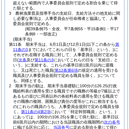
超えない範囲内で人事委員会規則で定める割合を乗じて得
た額とする。
3
農林漁業普及指導手当の支給日、支給方法その他支給に関
し必要な事項は、人事委員会が任命権者と協議して、人事
委員会規則で定める。
(昭39条例75・全改、平7条例55・平15条例1・平17
条例8・一部改正)
(期末手当)
第11条
期末手当は、6月1日及び12月1日
(以下この条から
第
11条の3
までにおいてこれらの日を「基準日」という。)
に
それぞれ在職する職員に対して、人事委員会規則で定める
日
(
次条
及び
第11条の3
においてこれらの日を「支給日」と
いう。)
に支給する。
これらの基準日前1箇月以内に退職
し、又は死亡した職員
(
第12条第6項
の規定の適用を受ける
職員及び人事委員会規則で定める職員を除く。)
について
も、同様とする。
2
期末手当の額は、期末手当基礎額に100分の126.25
(行政
職給料表の適用を受ける職員でその職務の等級が7級以上で
あるもの並びに同表以外の各給料表の適用を受ける職員で
その職務の複雑、困難及び責任の度等がこれに相当するも
の
(これらの職員のうち、人事委員会規則で定める職員を除
く。
第11条の4第2項
において「特定幹部職員」という。)
にあっては、100分の106.25)
を乗じて得た額に、基準日以
前6箇月以内の期間における当該職員の在職期間の
次の各号
に掲げる区分に応じ、
当該各号
に定める割合を乗じて得た