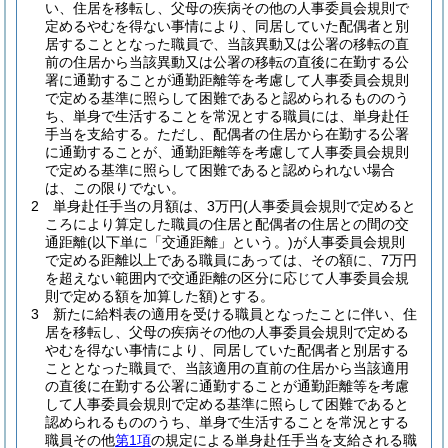
い、住居を移転し、父母の疾病その他の人事委員会規則で
定めるやむを得ない事情により、同居していた配偶者と別
居することとなった職員で、当該異動又は公署の移転の直
前の住居から当該異動又は公署の移転の直後に在勤する公
署に通勤することが通勤距離等を考慮して人事委員会規則
で定める基準に照らして困難であると認められるもののう
ち、単身で生活することを常況とする職員には、単身赴任
手当を支給する。
ただし、配偶者の住居から在勤する公署
に通勤することが、通勤距離等を考慮して人事委員会規則
で定める基準に照らして困難であると認められない場合
は、この限りでない。
2
単身赴任手当の月額は、3万円
(人事委員会規則で定めると
ころにより算定した職員の住居と配偶者の住居との間の交
通距離
(以下単に「交通距離」という。)
が人事委員会規則
で定める距離以上である職員にあっては、その額に、7万円
を超えない範囲内で交通距離の区分に応じて人事委員会規
則で定める額を加算した額)
とする。
3
新たに給料表の適用を受ける職員となったことに伴い、住
居を移転し、父母の疾病その他の人事委員会規則で定める
やむを得ない事情により、同居していた配偶者と別居する
こととなった職員で、当該適用の直前の住居から当該適用
の直後に在勤する公署に通勤することが通勤距離等を考慮
して人事委員会規則で定める基準に照らして困難であると
認められるもののうち、単身で生活することを常況とする
職員その他
第1項
の規定による単身赴任手当を支給される職