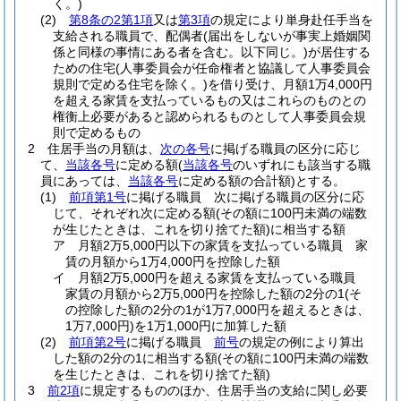
く。)
(2)
第8条の2第1項
又は
第3項
の規定により単身赴任手当を
支給される職員で、配偶者
(届出をしないが事実上婚姻関
係と同様の事情にある者を含む。以下同じ。)
が居住する
ための住宅
(人事委員会が任命権者と協議して人事委員会
規則で定める住宅を除く。)
を借り受け、月額1万4,000円
を超える家賃を支払っているもの又はこれらのものとの
権衡上必要があると認められるものとして人事委員会規
則で定めるもの
2
住居手当の月額は、
次の各号
に掲げる職員の区分に応じ
て、
当該各号
に定める額
(
当該各号
のいずれにも該当する職
員にあっては、
当該各号
に定める額の合計額)
とする。
(1)
前項第1号
に掲げる職員 次に掲げる職員の区分に応
じて、それぞれ次に定める額
(その額に100円未満の端数
が生じたときは、これを切り捨てた額)
に相当する額
ア
月額2万5,000円以下の家賃を支払っている職員 家
賃の月額から1万4,000円を控除した額
イ
月額2万5,000円を超える家賃を支払っている職員
家賃の月額から2万5,000円を控除した額の2分の1
(そ
の控除した額の2分の1が1万7,000円を超えるときは、
1万7,000円)
を1万1,000円に加算した額
(2)
前項第2号
に掲げる職員
前号
の規定の例により算出
した額の2分の1に相当する額
(その額に100円未満の端数
を生じたときは、これを切り捨てた額)
3
前2項
に規定するもののほか、住居手当の支給に関し必要