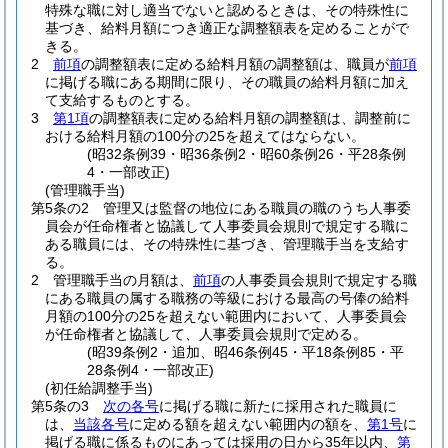
特殊な職に対し適当でないと認めるときは、その特殊性に
基づき、給料月額につき適正な調整額表を定めることがで
きる。
2
前項
の調整額表に定める給料月額の調整額は、職員が
前項
に掲げる職にある期間に限り、その職員の給料月額に加え
て支給するものとする。
3
第1項
の調整額表に定める給料月額の調整額は、調整前に
おける給料月額の100分の25を超えてはならない。
(昭32条例39・昭36条例2・昭60条例26・平28条例
4・一部改正)
(管理職手当)
第5条の2
管理又は監督の地位にある職員の職のうち人事委
員会が任命権者と協議して人事委員会規則で規定する職に
ある職員には、その特殊性に基づき、管理職手当を支給す
る。
2
管理職手当の月額は、
前項
の人事委員会規則で規定する職
にある職員の属する職務の等級における最高の号俸の給料
月額の100分の25を超えない範囲内において、人事委員会
が任命権者と協議して、人事委員会規則で定める。
(昭39条例2・追加、昭46条例45・平18条例85・平
28条例4・一部改正)
(初任給調整手当)
第5条の3
次の各号
に掲げる職に新たに採用された職員に
は、
当該各号
に定める額を超えない範囲内の額を、
第1号
に
掲げる職に係るものにあっては採用の日から35年以内、
第