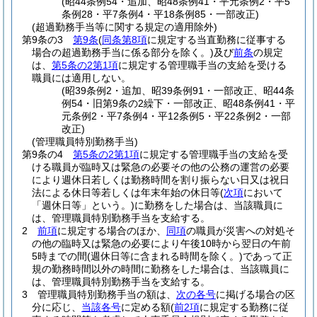
(昭44条例54・追加、昭48条例41・平元条例2・平5
条例28・平7条例4・平18条例85・一部改正)
(超過勤務手当等に関する規定の適用除外)
第9条の3
第9条
(
同条第8項
に規定する当直勤務に従事する
場合の超過勤務手当に係る部分を除く。)
及び
前条
の規定
は、
第5条の2第1項
に規定する管理職手当の支給を受ける
職員には適用しない。
(昭39条例2・追加、昭39条例91・一部改正、昭44条
例54・旧第9条の2繰下・一部改正、昭48条例41・平
元条例2・平7条例4・平12条例5・平22条例2・一部
改正)
(管理職員特別勤務手当)
第9条の4
第5条の2第1項
に規定する管理職手当の支給を受
ける職員が臨時又は緊急の必要その他の公務の運営の必要
により週休日若しくは勤務時間を割り振らない日又は祝日
法による休日等若しくは年末年始の休日等
(
次項
において
「週休日等」という。)
に勤務をした場合は、当該職員に
は、管理職員特別勤務手当を支給する。
2
前項
に規定する場合のほか、
同項
の職員が災害への対処そ
の他の臨時又は緊急の必要により午後10時から翌日の午前
5時までの間
(週休日等に含まれる時間を除く。)
であって正
規の勤務時間以外の時間に勤務をした場合は、当該職員に
は、管理職員特別勤務手当を支給する。
3
管理職員特別勤務手当の額は、
次の各号
に掲げる場合の区
分に応じ、
当該各号
に定める額
(
前2項
に規定する勤務に従