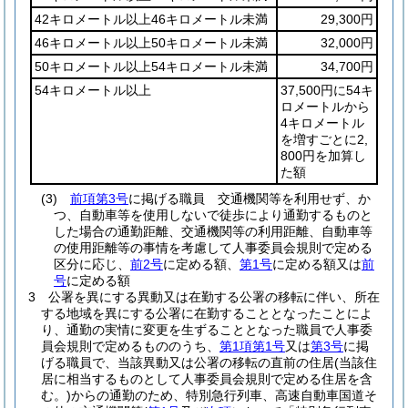
42キロメートル以上46キロメートル未満
29,300円
46キロメートル以上50キロメートル未満
32,000円
50キロメートル以上54キロメートル未満
34,700円
54キロメートル以上
37,500円に54キ
ロメートルから
4キロメートル
を増すごとに2,
800円を加算し
た額
(3)
前項第3号
に掲げる職員 交通機関等を利用せず、か
つ、自動車等を使用しないで徒歩により通勤するものと
した場合の通勤距離、交通機関等の利用距離、自動車等
の使用距離等の事情を考慮して人事委員会規則で定める
区分に応じ、
前2号
に定める額、
第1号
に定める額又は
前
号
に定める額
3
公署を異にする異動又は在勤する公署の移転に伴い、所在
する地域を異にする公署に在勤することとなったことによ
り、通勤の実情に変更を生ずることとなった職員で人事委
員会規則で定めるもののうち、
第1項第1号
又は
第3号
に掲
げる職員で、当該異動又は公署の移転の直前の住居
(当該住
居に相当するものとして人事委員会規則で定める住居を含
む。)
からの通勤のため、特別急行列車、高速自動車国道そ