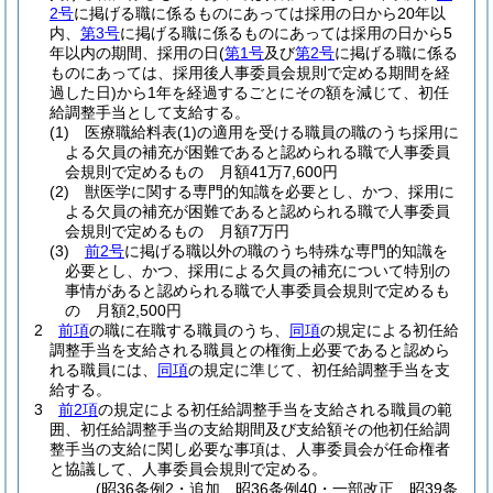
2号
に掲げる職に係るものにあっては採用の日から20年以
内、
第3号
に掲げる職に係るものにあっては採用の日から5
年以内の期間、採用の日
(
第1号
及び
第2号
に掲げる職に係る
ものにあっては、採用後人事委員会規則で定める期間を経
過した日)
から1年を経過するごとにその額を減じて、初任
給調整手当として支給する。
(1)
医療職給料表
(1)
の適用を受ける職員の職のうち採用に
よる欠員の補充が困難であると認められる職で人事委員
会規則で定めるもの 月額41万7,600円
(2)
獣医学に関する専門的知識を必要とし、かつ、採用に
よる欠員の補充が困難であると認められる職で人事委員
会規則で定めるもの 月額7万円
(3)
前2号
に掲げる職以外の職のうち特殊な専門的知識を
必要とし、かつ、採用による欠員の補充について特別の
事情があると認められる職で人事委員会規則で定めるも
の 月額2,500円
2
前項
の職に在職する職員のうち、
同項
の規定による初任給
調整手当を支給される職員との権衡上必要であると認めら
れる職員には、
同項
の規定に準じて、初任給調整手当を支
給する。
3
前2項
の規定による初任給調整手当を支給される職員の範
囲、初任給調整手当の支給期間及び支給額その他初任給調
整手当の支給に関し必要な事項は、人事委員会が任命権者
と協議して、人事委員会規則で定める。
(昭36条例2・追加、昭36条例40・一部改正、昭39条