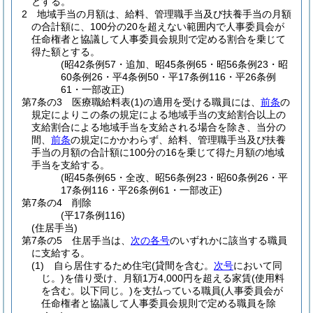
とする。
2
地域手当の月額は、給料、管理職手当及び扶養手当の月額
の合計額に、100分の20を超えない範囲内で人事委員会が
任命権者と協議して人事委員会規則で定める割合を乗じて
得た額とする。
(昭42条例57・追加、昭45条例65・昭56条例23・昭
60条例26・平4条例50・平17条例116・平26条例
61・一部改正)
第7条の3
医療職給料表
(1)
の適用を受ける職員には、
前条
の
規定によりこの条の規定による地域手当の支給割合以上の
支給割合による地域手当を支給される場合を除き、当分の
間、
前条
の規定にかかわらず、給料、管理職手当及び扶養
手当の月額の合計額に100分の16を乗じて得た月額の地域
手当を支給する。
(昭45条例65・全改、昭56条例23・昭60条例26・平
17条例116・平26条例61・一部改正)
第7条の4
削除
(平17条例116)
(住居手当)
第7条の5
住居手当は、
次の各号
のいずれかに該当する職員
に支給する。
(1)
自ら居住するため住宅
(貸間を含む。
次号
において同
じ。)
を借り受け、月額1万4,000円を超える家賃
(使用料
を含む。以下同じ。)
を支払っている職員
(人事委員会が
任命権者と協議して人事委員会規則で定める職員を除