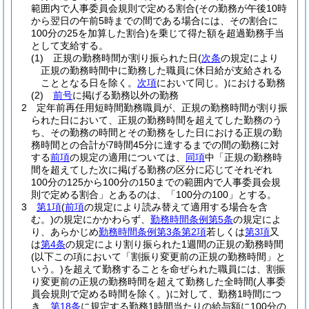
範囲内で人事委員会規則で定める割合
(その勤務が午後10時
から翌日の午前5時までの間である場合には、その割合に
100分の25を加算した割合)
を乗じて得た額を超過勤務手当
として支給する。
(1)
正規の勤務時間が割り振られた日
(
次条
の規定により
正規の勤務時間中に勤務した職員に休日給が支給される
こととなる日を除く。
次項
において同じ。)
における勤務
(2)
前号
に掲げる勤務以外の勤務
2
定年前再任用短時間勤務職員が、正規の勤務時間が割り振
られた日において、正規の勤務時間を超えてした勤務のう
ち、その勤務の時間とその勤務をした日における正規の勤
務時間との合計が7時間45分に達するまでの間の勤務に対
する
前項
の規定の適用については、
同項
中「正規の勤務時
間を超えてした次に掲げる勤務の区分に応じてそれぞれ
100分の125から100分の150までの範囲内で人事委員会規
則で定める割合」とあるのは、「100分の100」とする。
3
第1項
(
前項
の規定により読み替えて適用する場合を含
む。)
の規定にかかわらず、
勤務時間条例第5条
の規定によ
り、あらかじめ
勤務時間条例第3条第2項
若しくは
第3項
又
は
第4条
の規定により割り振られた1週間の正規の勤務時間
(以下この項において「割振り変更前の正規の勤務時間」と
いう。)
を超えて勤務することを命ぜられた職員には、割振
り変更前の正規の勤務時間を超えて勤務した全時間
(人事委
員会規則で定める時間を除く。)
に対して、勤務1時間につ
き、
第18条
に規定する勤務1時間当たりの給与額に100分の