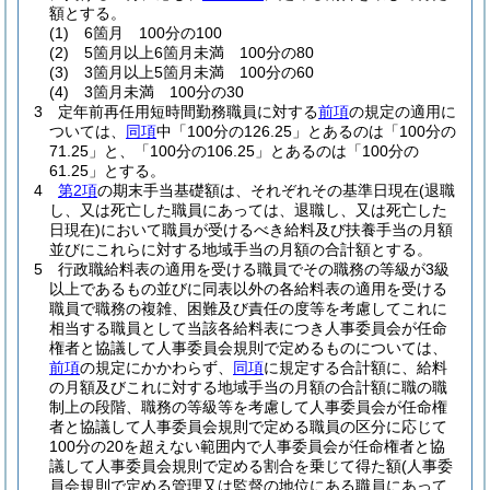
額とする。
(1)
6箇月 100分の100
(2)
5箇月以上6箇月未満 100分の80
(3)
3箇月以上5箇月未満 100分の60
(4)
3箇月未満 100分の30
3
定年前再任用短時間勤務職員に対する
前項
の規定の適用に
ついては、
同項
中「100分の126.25」とあるのは「100分の
71.25」と、「100分の106.25」とあるのは「100分の
61.25」とする。
4
第2項
の期末手当基礎額は、それぞれその基準日現在
(退職
し、又は死亡した職員にあっては、退職し、又は死亡した
日現在)
において職員が受けるべき給料及び扶養手当の月額
並びにこれらに対する地域手当の月額の合計額とする。
5
行政職給料表の適用を受ける職員でその職務の等級が3級
以上であるもの並びに同表以外の各給料表の適用を受ける
職員で職務の複雑、困難及び責任の度等を考慮してこれに
相当する職員として当該各給料表につき人事委員会が任命
権者と協議して人事委員会規則で定めるものについては、
前項
の規定にかかわらず、
同項
に規定する合計額に、給料
の月額及びこれに対する地域手当の月額の合計額に職の職
制上の段階、職務の等級等を考慮して人事委員会が任命権
者と協議して人事委員会規則で定める職員の区分に応じて
100分の20を超えない範囲内で人事委員会が任命権者と協
議して人事委員会規則で定める割合を乗じて得た額
(人事委
員会規則で定める管理又は監督の地位にある職員にあって