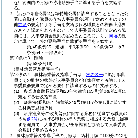
ない範囲内の月額の特地勤務手当に準ずる手当を支給す
る。
2
新たに特地公署又は準特地公署に該当することとなった公
署に在勤する職員のうち人事委員会規則で定めるものその
他
前項
の規定による手当を支給される職員との権衡上必要
があると認められるものとして人事委員会規則で定める職
員には、人事委員会規則の定めるところにより、
同項
の規
定に準じて、特地勤務手当に準ずる手当を支給する。
(昭45条例65・追加、平9条例50・令6条例53・令7
条例54・一部改正)
第10条の3
削除
(昭59条例18)
(農林漁業普及指導手当)
第10条の4
農林漁業普及指導手当は、
次の各号
に掲げる職
員でその勤務の状態が人事委員会が任命権者と協議して人
事委員会規則で定める要件に該当するものに支給する。
(1)
農業改良助長法
(昭和23年法律第165号)
第8条第1項に
規定する普及指導員
(2)
森林法
(昭和26年法律第249号)
第187条第1項に規定す
る林業普及指導員
(3)
沿岸漁業等の改良普及に関する業務に従事する職員の
うち
前2号
に掲げる職員の行う業務に相当する業務に従事
する職員で、人事委員会が任命権者と協議して人事委員
会規則で定めるもの
2
農林漁業普及指導手当の月額は、給料月額に100分の12を