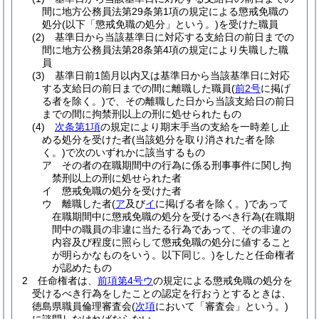
間に地方公務員法第29条第1項の規定による懲戒免職の
処分
(以下「懲戒免職の処分」という。)
を受けた職員
(2)
基準日から当該基準日に対応する支給日の前日までの
間に地方公務員法第28条第4項の規定により失職した職
員
(3)
基準日前1箇月以内又は基準日から当該基準日に対応
する支給日の前日までの間に離職した職員
(
前2号
に掲げ
る者を除く。)
で、その離職した日から当該支給日の前日
までの間に拘禁刑以上の刑に処せられたもの
(4)
次条第1項
の規定により期末手当の支給を一時差し止
める処分を受けた者
(当該処分を取り消された者を除
く。)
で次のいずれかに該当するもの
ア
その者の在職期間中の行為に係る刑事事件に関し拘
禁刑以上の刑に処せられた者
イ
懲戒免職の処分を受けた者
ウ
離職した者
(
ア
及び
イ
に掲げる者を除く。)
であって
在職期間中に懲戒免職の処分を受けるべき行為
(在職期
間中の職員の非違に当たる行為であって、その非違の
内容及び程度に照らして懲戒免職の処分に値すること
が明らかなものをいう。以下同じ。)
をしたと任命権者
が認めたもの
2
任命権者は、
前項第4号ウ
の規定による懲戒免職の処分を
受けるべき行為をしたことの認定を行おうとするときは、
徳島県職員倫理審査会
(
次項
において「審査会」という。)