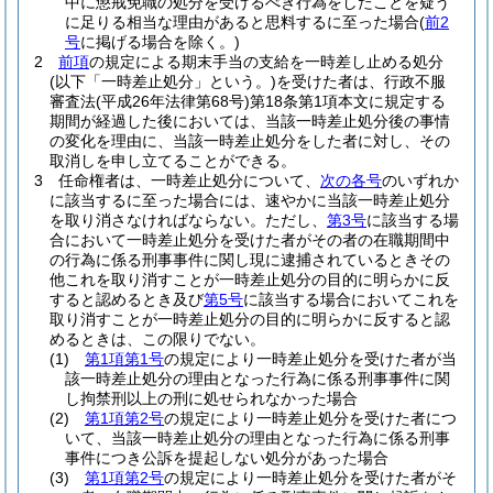
中に懲戒免職の処分を受けるべき行為をしたことを疑う
に足りる相当な理由があると思料するに至った場合
(
前2
号
に掲げる場合を除く。)
2
前項
の規定による期末手当の支給を一時差し止める処分
(以下「一時差止処分」という。)
を受けた者は、行政不服
審査法
(平成26年法律第68号)
第18条第1項本文に規定する
期間が経過した後においては、当該一時差止処分後の事情
の変化を理由に、当該一時差止処分をした者に対し、その
取消しを申し立てることができる。
3
任命権者は、一時差止処分について、
次の各号
のいずれか
に該当するに至った場合には、速やかに当該一時差止処分
を取り消さなければならない。
ただし、
第3号
に該当する場
合において一時差止処分を受けた者がその者の在職期間中
の行為に係る刑事事件に関し現に逮捕されているときその
他これを取り消すことが一時差止処分の目的に明らかに反
すると認めるとき及び
第5号
に該当する場合においてこれを
取り消すことが一時差止処分の目的に明らかに反すると認
めるときは、この限りでない。
(1)
第1項第1号
の規定により一時差止処分を受けた者が当
該一時差止処分の理由となった行為に係る刑事事件に関
し拘禁刑以上の刑に処せられなかった場合
(2)
第1項第2号
の規定により一時差止処分を受けた者につ
いて、当該一時差止処分の理由となった行為に係る刑事
事件につき公訴を提起しない処分があった場合
(3)
第1項第2号
の規定により一時差止処分を受けた者がそ