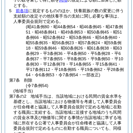
子の数を乗じて得た額を
同項
の規定による額に加算した額
とする。
5
前各項
に規定するもののほか、扶養親族の数の変更に伴う
支給額の改定その他扶養手当の支給に関し必要な事項は、
人事委員会規則で定める。
(昭41条例80・昭44条例54・昭46条例45・昭47条例
51・昭48条例41・昭49条例53・昭50条例45・昭51
条例66・昭52条例42・昭53条例46・昭54条例40・
昭55条例35・昭56条例23・昭57条例24・昭59条例
18・昭59条例46・昭60条例26・昭61条例38・昭63
条例29・平3条例36・平4条例50・平5条例28・平6
条例37・平7条例55・平8条例35・平9条例50・平10
条例30・平12条例78・平14条例55・平15条例41・
平17条例112・平18条例85・平19条例62・平28条例
64・令6条例53・令7条例54・一部改正)
第7条
削除
(令7条例54)
(地域手当)
第7条の2
地域手当は、当該地域における民間の賃金水準を
基礎とし、当該地域における物価等を考慮して人事委員会
が任命権者と協議して人事委員会規則で定める地域に在勤
する職員に支給する。
当該地域に近接する地域のうち民間
の賃金水準及び物価等に関する事情が当該地域に準ずる地
域に所在する公署で人事委員会が任命権者と協議して人事
委員会規則で定めるものに在勤する職員についても、同様