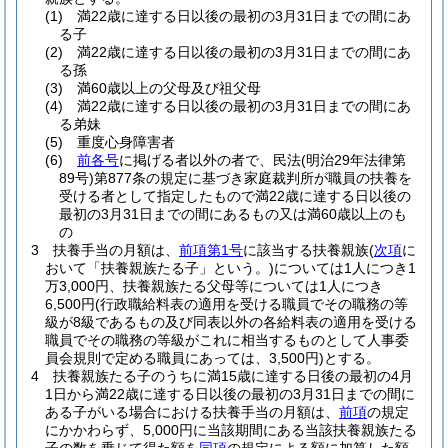
(1)
満22歳に達する日以後の最初の3月31日までの間にあ
る子
(2)
満22歳に達する日以後の最初の3月31日までの間にあ
る孫
(3)
満60歳以上の父母及び祖父母
(4)
満22歳に達する日以後の最初の3月31日までの間にあ
る弟妹
(5)
重度心身障害者
(6)
前各号
に掲げる者以外の者で、民法
(明治29年法律第
89号)
第877条の規定に基づき家庭裁判所が職員の扶養を
受ける者として指定したもので満22歳に達する日以後の
最初の3月31日までの間にあるもの又は満60歳以上のも
の
3
扶養手当の月額は、
前項第1号
に該当する扶養親族
(
次項
に
おいて「扶養親族たる子」という。)
については1人につき1
万3,000円、扶養親族たる父母等については1人につき
6,500円
(行政職給料表の適用を受ける職員でその職務の等
級が8級であるもの及び同表以外の各給料表の適用を受ける
職員でその職務の等級がこれに相当するものとして人事委
員会規則で定める職員にあっては、3,500円)
とする。
4
扶養親族たる子のうちに満15歳に達する日後の最初の4月
1日から満22歳に達する日以後の最初の3月31日までの間に
ある子がいる場合における扶養手当の月額は、
前項
の規定
にかかわらず、5,000円に当該期間にある当該扶養親族たる