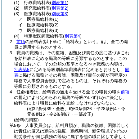
(1)
行政職給料表
(
別表第1
)
(2)
研究職給料表
(
別表第2
)
(3)
医療職給料表
(
別表第3
)
ア
医療職給料表
(1)
イ
医療職給料表
(2)
ウ
医療職給料表
(3)
(4)
特定獣医師職給料表
(
別表第4
)
2
前項
の給料表
(以下単に「給料表」という。)
は、全ての職
員に適用するものとする。
3
職員の職務は、その複雑、困難及び責任の度に基づきこれ
を給料表に定める職務の等級に分類するものとする。
この
場合において、その分類の基準となるべき職務の内容は、
別表第5
に定める等級別基準職務表に定めるとおりとし、
同
表
に掲げる職務とその複雑、困難及び責任の度が同程度の
職務で人事委員会規則で定めるものは、それぞれの職務の
等級に分類されるものとする。
4
任命権者は、給料表の適用を受ける全ての職員の職を
前項
の規定により定められた職務の等級のいずれかに決定し、
給料表により職員に給料を支給しなければならない。
(昭32条例39・全改、昭60条例26・平28条例4・令
元条例15・令2条例67・一部改正)
(給料の調整)
第5条
人事委員会は、給料月額が、職務の複雑、困難若しく
は責任の度又は勤労の強度、勤務時間、勤労環境その他の
勤労条件が同じ職務の等級に属する他の職に比して著しく