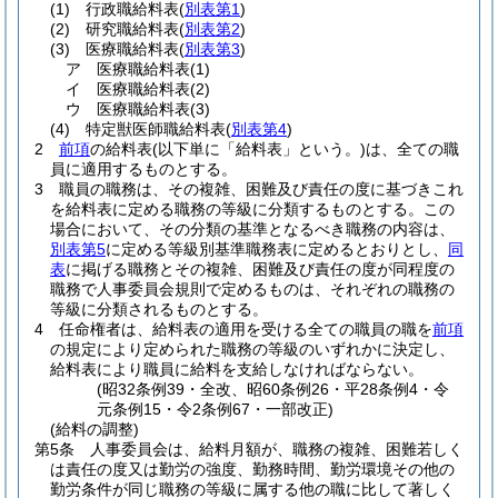
(1)
行政職給料表
(
別表第1
)
(2)
研究職給料表
(
別表第2
)
(3)
医療職給料表
(
別表第3
)
ア
医療職給料表
(1)
イ
医療職給料表
(2)
ウ
医療職給料表
(3)
(4)
特定獣医師職給料表
(
別表第4
)
2
前項
の給料表
(以下単に「給料表」という。)
は、全ての職
員に適用するものとする。
3
職員の職務は、その複雑、困難及び責任の度に基づきこれ
を給料表に定める職務の等級に分類するものとする。
この
場合において、その分類の基準となるべき職務の内容は、
別表第5
に定める等級別基準職務表に定めるとおりとし、
同
表
に掲げる職務とその複雑、困難及び責任の度が同程度の
職務で人事委員会規則で定めるものは、それぞれの職務の
等級に分類されるものとする。
4
任命権者は、給料表の適用を受ける全ての職員の職を
前項
の規定により定められた職務の等級のいずれかに決定し、
給料表により職員に給料を支給しなければならない。
(昭32条例39・全改、昭60条例26・平28条例4・令
元条例15・令2条例67・一部改正)
(給料の調整)
第5条
人事委員会は、給料月額が、職務の複雑、困難若しく
は責任の度又は勤労の強度、勤務時間、勤労環境その他の
勤労条件が同じ職務の等級に属する他の職に比して著しく