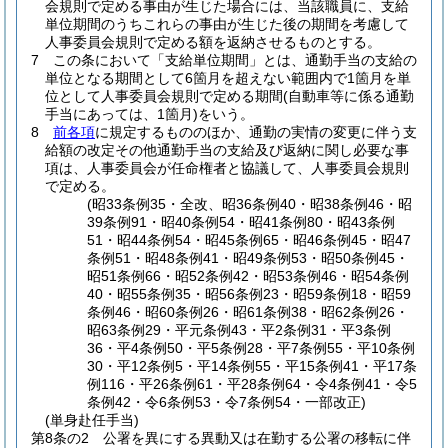
会規則で定める事由が生じた場合には、当該職員に、支給
単位期間のうちこれらの事由が生じた後の期間を考慮して
人事委員会規則で定める額を返納させるものとする。
7
この条において「支給単位期間」とは、通勤手当の支給の
単位となる期間として6箇月を超えない範囲内で1箇月を単
位として人事委員会規則で定める期間
(自動車等に係る通勤
手当にあっては、1箇月)
をいう。
8
前各項
に規定するもののほか、通勤の実情の変更に伴う支
給額の改定その他通勤手当の支給及び返納に関し必要な事
項は、人事委員会が任命権者と協議して、人事委員会規則
で定める。
(昭33条例35・全改、昭36条例40・昭38条例46・昭
39条例91・昭40条例54・昭41条例80・昭43条例
51・昭44条例54・昭45条例65・昭46条例45・昭47
条例51・昭48条例41・昭49条例53・昭50条例45・
昭51条例66・昭52条例42・昭53条例46・昭54条例
40・昭55条例35・昭56条例23・昭59条例18・昭59
条例46・昭60条例26・昭61条例38・昭62条例26・
昭63条例29・平元条例43・平2条例31・平3条例
36・平4条例50・平5条例28・平7条例55・平10条例
30・平12条例5・平14条例55・平15条例41・平17条
例116・平26条例61・平28条例64・令4条例41・令5
条例42・令6条例53・令7条例54・一部改正)
(単身赴任手当)
第8条の2
公署を異にする異動又は在勤する公署の移転に伴