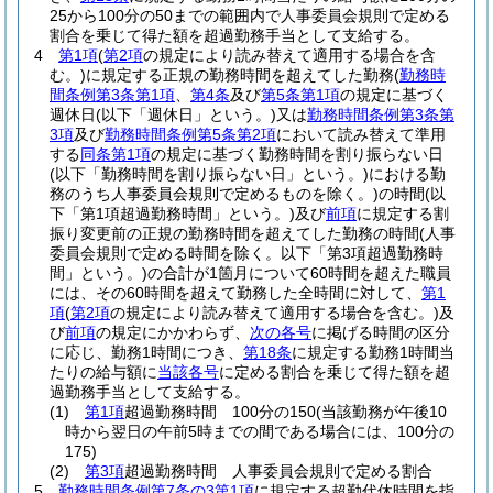
25から100分の50までの範囲内で人事委員会規則で定める
割合を乗じて得た額を超過勤務手当として支給する。
4
第1項
(
第2項
の規定により読み替えて適用する場合を含
む。)
に規定する正規の勤務時間を超えてした勤務
(
勤務時
間条例第3条第1項
、
第4条
及び
第5条第1項
の規定に基づく
週休日
(以下「週休日」という。)
又は
勤務時間条例第3条第
3項
及び
勤務時間条例第5条第2項
において読み替えて準用
する
同条第1項
の規定に基づく勤務時間を割り振らない日
(以下「勤務時間を割り振らない日」という。)
における勤
務のうち人事委員会規則で定めるものを除く。)
の時間
(以
下「第1項超過勤務時間」という。)
及び
前項
に規定する割
振り変更前の正規の勤務時間を超えてした勤務の時間
(人事
委員会規則で定める時間を除く。以下「第3項超過勤務時
間」という。)
の合計が1箇月について60時間を超えた職員
には、その60時間を超えて勤務した全時間に対して、
第1
項
(
第2項
の規定により読み替えて適用する場合を含む。)
及
び
前項
の規定にかかわらず、
次の各号
に掲げる時間の区分
に応じ、勤務1時間につき、
第18条
に規定する勤務1時間当
たりの給与額に
当該各号
に定める割合を乗じて得た額を超
過勤務手当として支給する。
(1)
第1項
超過勤務時間 100分の150
(当該勤務が午後10
時から翌日の午前5時までの間である場合には、100分の
175)
(2)
第3項
超過勤務時間 人事委員会規則で定める割合
5
勤務時間条例第7条の3第1項
に規定する超勤代休時間を指