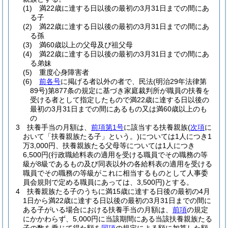
(1)
満22歳に達する日以後の最初の3月31日までの間にあ
る子
(2)
満22歳に達する日以後の最初の3月31日までの間にあ
る孫
(3)
満60歳以上の父母及び祖父母
(4)
満22歳に達する日以後の最初の3月31日までの間にあ
る弟妹
(5)
重度心身障害者
(6)
前各号
に掲げる者以外の者で、民法
(明治29年法律第
89号)
第877条の規定に基づき家庭裁判所が職員の扶養を
受ける者として指定したもので満22歳に達する日以後の
最初の3月31日までの間にあるもの又は満60歳以上のも
の
3
扶養手当の月額は、
前項第1号
に該当する扶養親族
(
次項
に
おいて「扶養親族たる子」という。)
については1人につき1
万3,000円、扶養親族たる父母等については1人につき
6,500円
(行政職給料表の適用を受ける職員でその職務の等
級が8級であるもの及び同表以外の各給料表の適用を受ける
職員でその職務の等級がこれに相当するものとして人事委
員会規則で定める職員にあっては、3,500円)
とする。
4
扶養親族たる子のうちに満15歳に達する日後の最初の4月
1日から満22歳に達する日以後の最初の3月31日までの間に
ある子がいる場合における扶養手当の月額は、
前項
の規定
にかかわらず、5,000円に当該期間にある当該扶養親族たる