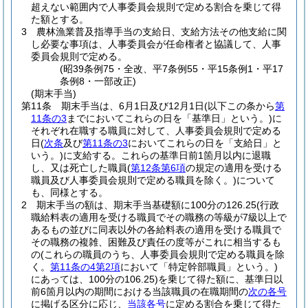
超えない範囲内で人事委員会規則で定める割合を乗じて得
た額とする。
3
農林漁業普及指導手当の支給日、支給方法その他支給に関
し必要な事項は、人事委員会が任命権者と協議して、人事
委員会規則で定める。
(昭39条例75・全改、平7条例55・平15条例1・平17
条例8・一部改正)
(期末手当)
第11条
期末手当は、6月1日及び12月1日
(以下この条から
第
11条の3
までにおいてこれらの日を「基準日」という。)
に
それぞれ在職する職員に対して、人事委員会規則で定める
日
(
次条
及び
第11条の3
においてこれらの日を「支給日」と
いう。)
に支給する。
これらの基準日前1箇月以内に退職
し、又は死亡した職員
(
第12条第6項
の規定の適用を受ける
職員及び人事委員会規則で定める職員を除く。)
について
も、同様とする。
2
期末手当の額は、期末手当基礎額に100分の126.25
(行政
職給料表の適用を受ける職員でその職務の等級が7級以上で
あるもの並びに同表以外の各給料表の適用を受ける職員で
その職務の複雑、困難及び責任の度等がこれに相当するも
の
(これらの職員のうち、人事委員会規則で定める職員を除
く。
第11条の4第2項
において「特定幹部職員」という。)
にあっては、100分の106.25)
を乗じて得た額に、基準日以
前6箇月以内の期間における当該職員の在職期間の
次の各号
に掲げる区分に応じ、
当該各号
に定める割合を乗じて得た