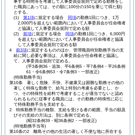
事する時間等を考慮して人事委員会規則で定める勤務をし
た職員にあっては、その額に100分の150を乗じて得た額)
とする。
(1)
第1項
に規定する場合
同項
の勤務1回につき、1万
2,000円を超えない範囲内において人事委員会が任命権者
と協議して人事委員会規則で定める額
(2)
前項
に規定する場合
同項
の勤務1回につき、6,000円
を超えない範囲内において人事委員会が任命権者と協議
して人事委員会規則で定める額
4
前3項
に規定するもののほか、管理職員特別勤務手当の支
給に関し必要な事項は、人事委員会が任命権者と協議し
て、人事委員会規則で定める。
(平3条例36・追加、平6条例5・平7条例4・平26条例
61・令6条例53・令7条例3・一部改正)
(特殊勤務手当)
第10条
著しく危険、不快、不健康又は困難な勤務その他の
著しく特殊な勤務で、給与上特別の考慮を必要とし、か
つ、その特殊性を給料で考慮することが適当でないと認め
られるものに従事する職員には、その勤務の特殊性に応じ
て特殊勤務手当を支給する。
2
特殊勤務手当の種類、支給を受ける者の範囲、手当の額及
びその支給の方法は、別に条例で定める。
(昭32条例39・昭36条例2・一部改正)
(特地勤務手当等)
第10条の2
離島その他の生活の著しく不便な地に所在する