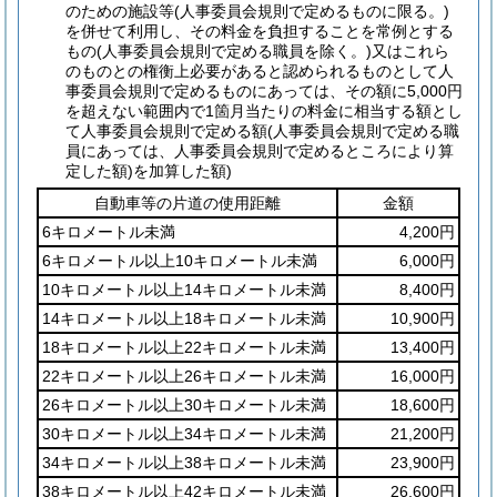
のための施設等
(人事委員会規則で定めるものに限る。)
を併せて利用し、その料金を負担することを常例とする
もの
(人事委員会規則で定める職員を除く。)
又はこれら
のものとの権衡上必要があると認められるものとして人
事委員会規則で定めるものにあっては、その額に5,000円
を超えない範囲内で1箇月当たりの料金に相当する額とし
て人事委員会規則で定める額
(人事委員会規則で定める職
員にあっては、人事委員会規則で定めるところにより算
定した額)
を加算した額)
自動車等の片道の使用距離
金額
6キロメートル未満
4,200円
6キロメートル以上10キロメートル未満
6,000円
10キロメートル以上14キロメートル未満
8,400円
14キロメートル以上18キロメートル未満
10,900円
18キロメートル以上22キロメートル未満
13,400円
22キロメートル以上26キロメートル未満
16,000円
26キロメートル以上30キロメートル未満
18,600円
30キロメートル以上34キロメートル未満
21,200円
34キロメートル以上38キロメートル未満
23,900円
38キロメートル以上42キロメートル未満
26,600円