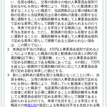
い、住居を移転し、父母の疾病その他の人事委員会規則で
定めるやむを得ない事情により、同居していた配偶者と別
居することとなった職員で、当該異動又は公署の移転の直
前の住居から当該異動又は公署の移転の直後に在勤する公
署に通勤することが通勤距離等を考慮して人事委員会規則
で定める基準に照らして困難であると認められるもののう
ち、単身で生活することを常況とする職員には、単身赴任
手当を支給する。
ただし、配偶者の住居から在勤する公署
に通勤することが、通勤距離等を考慮して人事委員会規則
で定める基準に照らして困難であると認められない場合
は、この限りでない。
2
単身赴任手当の月額は、3万円
(人事委員会規則で定めると
ころにより算定した職員の住居と配偶者の住居との間の交
通距離
(以下単に「交通距離」という。)
が人事委員会規則
で定める距離以上である職員にあっては、その額に、7万円
を超えない範囲内で交通距離の区分に応じて人事委員会規
則で定める額を加算した額)
とする。
3
新たに給料表の適用を受ける職員となったことに伴い、住
居を移転し、父母の疾病その他の人事委員会規則で定める
やむを得ない事情により、同居していた配偶者と別居する
こととなった職員で、当該適用の直前の住居から当該適用
の直後に在勤する公署に通勤することが通勤距離等を考慮
して人事委員会規則で定める基準に照らして困難であると
認められるもののうち、単身で生活することを常況とする
職員その他
第1項
の規定による単身赴任手当を支給される職