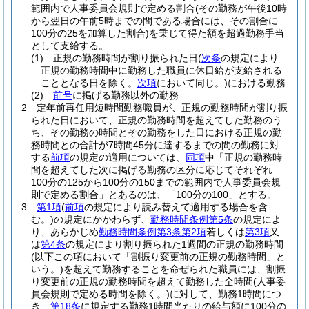
範囲内で人事委員会規則で定める割合
(その勤務が午後10時
から翌日の午前5時までの間である場合には、その割合に
100分の25を加算した割合)
を乗じて得た額を超過勤務手当
として支給する。
(1)
正規の勤務時間が割り振られた日
(
次条
の規定により
正規の勤務時間中に勤務した職員に休日給が支給される
こととなる日を除く。
次項
において同じ。)
における勤務
(2)
前号
に掲げる勤務以外の勤務
2
定年前再任用短時間勤務職員が、正規の勤務時間が割り振
られた日において、正規の勤務時間を超えてした勤務のう
ち、その勤務の時間とその勤務をした日における正規の勤
務時間との合計が7時間45分に達するまでの間の勤務に対
する
前項
の規定の適用については、
同項
中「正規の勤務時
間を超えてした次に掲げる勤務の区分に応じてそれぞれ
100分の125から100分の150までの範囲内で人事委員会規
則で定める割合」とあるのは、「100分の100」とする。
3
第1項
(
前項
の規定により読み替えて適用する場合を含
む。)
の規定にかかわらず、
勤務時間条例第5条
の規定によ
り、あらかじめ
勤務時間条例第3条第2項
若しくは
第3項
又
は
第4条
の規定により割り振られた1週間の正規の勤務時間
(以下この項において「割振り変更前の正規の勤務時間」と
いう。)
を超えて勤務することを命ぜられた職員には、割振
り変更前の正規の勤務時間を超えて勤務した全時間
(人事委
員会規則で定める時間を除く。)
に対して、勤務1時間につ
き、
第18条
に規定する勤務1時間当たりの給与額に100分の