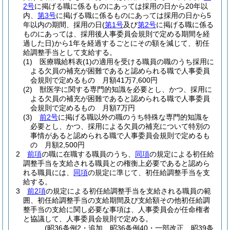
2号
に掲げる職に係るものにあっては採用の日から20年以
内、
第3号
に掲げる職に係るものにあっては採用の日から5
年以内の期間、採用の日
(
第1号
及び
第2号
に掲げる職に係る
ものにあっては、採用後人事委員会規則で定める期間を経
過した日)
から1年を経過するごとにその額を減じて、初任
給調整手当として支給する。
(1)
医療職給料表
(1)
の適用を受ける職員の職のうち採用に
よる欠員の補充が困難であると認められる職で人事委員
会規則で定めるもの 月額41万7,600円
(2)
獣医学に関する専門的知識を必要とし、かつ、採用に
よる欠員の補充が困難であると認められる職で人事委員
会規則で定めるもの 月額7万円
(3)
前2号
に掲げる職以外の職のうち特殊な専門的知識を
必要とし、かつ、採用による欠員の補充について特別の
事情があると認められる職で人事委員会規則で定めるも
の 月額2,500円
2
前項
の職に在職する職員のうち、
同項
の規定による初任給
調整手当を支給される職員との権衡上必要であると認めら
れる職員には、
同項
の規定に準じて、初任給調整手当を支
給する。
3
前2項
の規定による初任給調整手当を支給される職員の範
囲、初任給調整手当の支給期間及び支給額その他初任給調
整手当の支給に関し必要な事項は、人事委員会が任命権者
と協議して、人事委員会規則で定める。
(昭36条例2・追加、昭36条例40・一部改正、昭39条