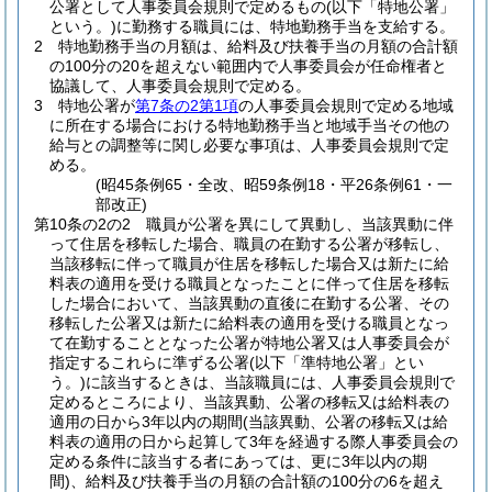
公署として人事委員会規則で定めるもの
(以下「特地公署」
という。)
に勤務する職員には、特地勤務手当を支給する。
2
特地勤務手当の月額は、給料及び扶養手当の月額の合計額
の100分の20を超えない範囲内で人事委員会が任命権者と
協議して、人事委員会規則で定める。
3
特地公署が
第7条の2第1項
の人事委員会規則で定める地域
に所在する場合における特地勤務手当と地域手当その他の
給与との調整等に関し必要な事項は、人事委員会規則で定
める。
(昭45条例65・全改、昭59条例18・平26条例61・一
部改正)
第10条の2の2
職員が公署を異にして異動し、当該異動に伴
って住居を移転した場合、職員の在勤する公署が移転し、
当該移転に伴って職員が住居を移転した場合又は新たに給
料表の適用を受ける職員となったことに伴って住居を移転
した場合において、当該異動の直後に在勤する公署、その
移転した公署又は新たに給料表の適用を受ける職員となっ
て在勤することとなった公署が特地公署又は人事委員会が
指定するこれらに準ずる公署
(以下「準特地公署」とい
う。)
に該当するときは、当該職員には、人事委員会規則で
定めるところにより、当該異動、公署の移転又は給料表の
適用の日から3年以内の期間
(当該異動、公署の移転又は給
料表の適用の日から起算して3年を経過する際人事委員会の
定める条件に該当する者にあっては、更に3年以内の期
間)
、給料及び扶養手当の月額の合計額の100分の6を超え