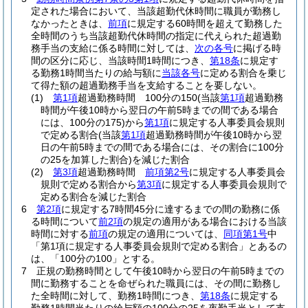
定された場合において、当該超勤代休時間に職員が勤務し
なかったときは、
前項
に規定する60時間を超えて勤務した
全時間のうち当該超勤代休時間の指定に代えられた超過勤
務手当の支給に係る時間に対しては、
次の各号
に掲げる時
間の区分に応じ、当該時間1時間につき、
第18条
に規定す
る勤務1時間当たりの給与額に
当該各号
に定める割合を乗じ
て得た額の超過勤務手当を支給することを要しない。
(1)
第1項
超過勤務時間 100分の150
(当該
第1項
超過勤務
時間が午後10時から翌日の午前5時までの間である場合
には、100分の175)
から
第1項
に規定する人事委員会規則
で定める割合
(当該
第1項
超過勤務時間が午後10時から翌
日の午前5時までの間である場合には、その割合に100分
の25を加算した割合)
を減じた割合
(2)
第3項
超過勤務時間
前項第2号
に規定する人事委員会
規則で定める割合から
第3項
に規定する人事委員会規則で
定める割合を減じた割合
6
第2項
に規定する7時間45分に達するまでの間の勤務に係
る時間について
前2項
の規定の適用がある場合における当該
時間に対する
前項
の規定の適用については、
同項第1号
中
「第1項に規定する人事委員会規則で定める割合」とあるの
は、「100分の100」とする。
7
正規の勤務時間として午後10時から翌日の午前5時までの
間に勤務することを命ぜられた職員には、その間に勤務し
た全時間に対して、勤務1時間につき、
第18条
に規定する