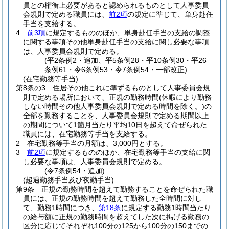
員との権衡上必要があると認められるものとして人事委員
会規則で定める職員には、
前2項
の規定に準じて、単身赴任
手当を支給する。
4
前3項
に規定するもののほか、単身赴任手当の支給の調整
に関する事項その他単身赴任手当の支給に関し必要な事項
は、人事委員会規則で定める。
(平2条例2・追加、平5条例28・平10条例30・平26
条例61・令6条例53・令7条例54・一部改正)
(在宅勤務等手当)
第8条の3
住居その他これに準ずるものとして人事委員会規
則で定める場所において、正規の勤務時間
(休暇により勤務
しない時間その他人事委員会規則で定める時間を除く。)
の
全部を勤務することを、人事委員会規則で定める期間以上
の期間について1箇月当たり平均10日を超えて命ぜられた
職員には、在宅勤務等手当を支給する。
2
在宅勤務等手当の月額は、3,000円とする。
3
前2項
に規定するもののほか、在宅勤務等手当の支給に関
し必要な事項は、人事委員会規則で定める。
(令7条例54・追加)
(超過勤務手当及び夜勤手当)
第9条
正規の勤務時間を超えて勤務することを命ぜられた職
員には、正規の勤務時間を超えて勤務した全時間に対し
て、勤務1時間につき、
第18条
に規定する勤務1時間当たり
の給与額に正規の勤務時間を超えてした次に掲げる勤務の
区分に応じてそれぞれ100分の125から100分の150までの