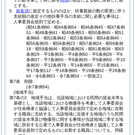
子の数を乗じて得た額を
同項
の規定による額に加算した額
とする。
5
前各項
に規定するもののほか、扶養親族の数の変更に伴う
支給額の改定その他扶養手当の支給に関し必要な事項は、
人事委員会規則で定める。
(昭41条例80・昭44条例54・昭46条例45・昭47条例
51・昭48条例41・昭49条例53・昭50条例45・昭51
条例66・昭52条例42・昭53条例46・昭54条例40・
昭55条例35・昭56条例23・昭57条例24・昭59条例
18・昭59条例46・昭60条例26・昭61条例38・昭63
条例29・平3条例36・平4条例50・平5条例28・平6
条例37・平7条例55・平8条例35・平9条例50・平10
条例30・平12条例78・平14条例55・平15条例41・
平17条例112・平18条例85・平19条例62・平28条例
64・令6条例53・令7条例54・一部改正)
第7条
削除
(令7条例54)
(地域手当)
第7条の2
地域手当は、当該地域における民間の賃金水準を
基礎とし、当該地域における物価等を考慮して人事委員会
が任命権者と協議して人事委員会規則で定める地域に在勤
する職員に支給する。
当該地域に近接する地域のうち民間
の賃金水準及び物価等に関する事情が当該地域に準ずる地
域に所在する公署で人事委員会が任命権者と協議して人事
委員会規則で定めるものに在勤する職員についても、同様