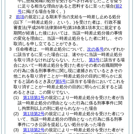
中に懲戒免職の処分を受けるべき行為をしたことを疑う
に足りる相当な理由があると思料するに至った場合
(
前2
号
に掲げる場合を除く。)
2
前項
の規定による期末手当の支給を一時差し止める処分
(以下「一時差止処分」という。)
を受けた者は、行政不服
審査法
(平成26年法律第68号)
第18条第1項本文に規定する
期間が経過した後においては、当該一時差止処分後の事情
の変化を理由に、当該一時差止処分をした者に対し、その
取消しを申し立てることができる。
3
任命権者は、一時差止処分について、
次の各号
のいずれか
に該当するに至った場合には、速やかに当該一時差止処分
を取り消さなければならない。
ただし、
第3号
に該当する場
合において一時差止処分を受けた者がその者の在職期間中
の行為に係る刑事事件に関し現に逮捕されているときその
他これを取り消すことが一時差止処分の目的に明らかに反
すると認めるとき及び
第5号
に該当する場合においてこれを
取り消すことが一時差止処分の目的に明らかに反すると認
めるときは、この限りでない。
(1)
第1項第1号
の規定により一時差止処分を受けた者が当
該一時差止処分の理由となった行為に係る刑事事件に関
し拘禁刑以上の刑に処せられなかった場合
(2)
第1項第2号
の規定により一時差止処分を受けた者につ
いて、当該一時差止処分の理由となった行為に係る刑事
事件につき公訴を提起しない処分があった場合
(3)
第1項第2号
の規定により一時差止処分を受けた者がそ