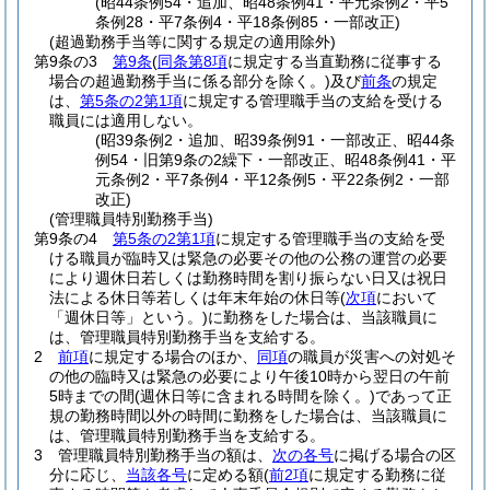
(昭44条例54・追加、昭48条例41・平元条例2・平5
条例28・平7条例4・平18条例85・一部改正)
(超過勤務手当等に関する規定の適用除外)
第9条の3
第9条
(
同条第8項
に規定する当直勤務に従事する
場合の超過勤務手当に係る部分を除く。)
及び
前条
の規定
は、
第5条の2第1項
に規定する管理職手当の支給を受ける
職員には適用しない。
(昭39条例2・追加、昭39条例91・一部改正、昭44条
例54・旧第9条の2繰下・一部改正、昭48条例41・平
元条例2・平7条例4・平12条例5・平22条例2・一部
改正)
(管理職員特別勤務手当)
第9条の4
第5条の2第1項
に規定する管理職手当の支給を受
ける職員が臨時又は緊急の必要その他の公務の運営の必要
により週休日若しくは勤務時間を割り振らない日又は祝日
法による休日等若しくは年末年始の休日等
(
次項
において
「週休日等」という。)
に勤務をした場合は、当該職員に
は、管理職員特別勤務手当を支給する。
2
前項
に規定する場合のほか、
同項
の職員が災害への対処そ
の他の臨時又は緊急の必要により午後10時から翌日の午前
5時までの間
(週休日等に含まれる時間を除く。)
であって正
規の勤務時間以外の時間に勤務をした場合は、当該職員に
は、管理職員特別勤務手当を支給する。
3
管理職員特別勤務手当の額は、
次の各号
に掲げる場合の区
分に応じ、
当該各号
に定める額
(
前2項
に規定する勤務に従