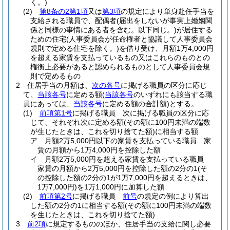
く。)
(2)
第8条の2第1項
又は
第3項
の規定により単身赴任手当を
支給される職員で、配偶者
(届出をしないが事実上婚姻関
係と同様の事情にある者を含む。以下同じ。)
が居住する
ための住宅
(人事委員会が任命権者と協議して人事委員会
規則で定める住宅を除く。)
を借り受け、月額1万4,000円
を超える家賃を支払っているもの又はこれらのものとの
権衡上必要があると認められるものとして人事委員会規
則で定めるもの
2
住居手当の月額は、
次の各号
に掲げる職員の区分に応じ
て、
当該各号
に定める額
(
当該各号
のいずれにも該当する職
員にあっては、
当該各号
に定める額の合計額)
とする。
(1)
前項第1号
に掲げる職員 次に掲げる職員の区分に応
じて、それぞれ次に定める額
(その額に100円未満の端数
が生じたときは、これを切り捨てた額)
に相当する額
ア
月額2万5,000円以下の家賃を支払っている職員 家
賃の月額から1万4,000円を控除した額
イ
月額2万5,000円を超える家賃を支払っている職員
家賃の月額から2万5,000円を控除した額の2分の1
(そ
の控除した額の2分の1が1万7,000円を超えるときは、
1万7,000円)
を1万1,000円に加算した額
(2)
前項第2号
に掲げる職員
前号
の規定の例により算出
した額の2分の1に相当する額
(その額に100円未満の端数
を生じたときは、これを切り捨てた額)
3
前2項
に規定するもののほか、住居手当の支給に関し必要