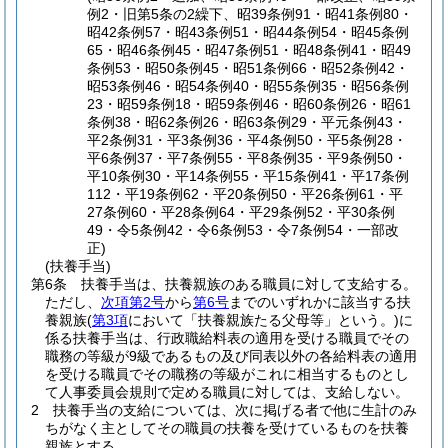
例2・旧第5条の2繰下、昭39条例91・昭41条例80・
昭42条例57・昭43条例51・昭44条例54・昭45条例
65・昭46条例45・昭47条例51・昭48条例41・昭49
条例53・昭50条例45・昭51条例66・昭52条例42・
昭53条例46・昭54条例40・昭55条例35・昭56条例
23・昭59条例18・昭59条例46・昭60条例26・昭61
条例38・昭62条例26・昭63条例29・平元条例43・
平2条例31・平3条例36・平4条例50・平5条例28・
平6条例37・平7条例55・平8条例35・平9条例50・
平10条例30・平14条例55・平15条例41・平17条例
112・平19条例62・平20条例50・平26条例61・平
27条例60・平28条例64・平29条例52・平30条例
49・令5条例42・令6条例53・令7条例54・一部改
正)
(扶養手当)
第6条
扶養手当は、扶養親族のある職員に対して支給する。
ただし、
次項第2号
から
第6号
までのいずれかに該当する扶
養親族
(
第3項
において「扶養親族たる父母等」という。)
に
係る扶養手当は、行政職給料表の適用を受ける職員でその
職務の等級が9級であるもの及び同表以外の各給料表の適用
を受ける職員でその職務の等級がこれに相当するものとし
て人事委員会規則で定める職員に対しては、支給しない。
2
扶養手当の支給については、次に掲げる者で他に生計のみ
ちがなく主としてその職員の扶養を受けているものを扶養
親族とする。