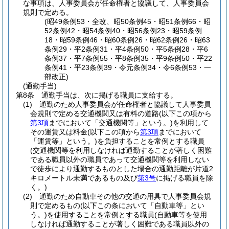
な事項は、人事委員会が任命権者と協議して、人事委員会
規則で定める。
(昭49条例53・全改、昭50条例45・昭51条例66・昭
52条例42・昭54条例40・昭56条例23・昭59条例
18・昭59条例46・昭60条例26・昭62条例26・昭63
条例29・平2条例31・平4条例50・平5条例28・平6
条例37・平7条例55・平8条例35・平9条例50・平22
条例41・平23条例39・令元条例34・令6条例53・一
部改正)
(通勤手当)
第8条
通勤手当は、次に掲げる職員に支給する。
(1)
通勤のため人事委員会が任命権者と協議して人事委員
会規則で定める交通機関又は有料の道路
(以下この項から
第3項
までにおいて「交通機関等」という。)
を利用して
その運賃又は料金
(以下この項から
第3項
までにおいて
「運賃等」という。)
を負担することを常例とする職員
(交通機関等を利用しなければ通勤することが著しく困難
である職員以外の職員であって交通機関等を利用しない
で徒歩により通勤するものとした場合の通勤距離が片道2
キロメートル未満であるもの及び
第3号
に掲げる職員を除
く。)
(2)
通勤のため自動車その他の交通の用具で人事委員会規
則で定めるもの
(以下この条において「自動車等」とい
う。)
を使用することを常例とする職員
(自動車等を使用
しなければ通勤することが著しく困難である職員以外の