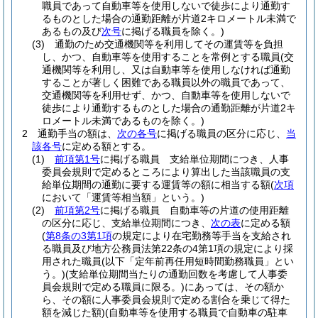
職員であって自動車等を使用しないで徒歩により通勤す
るものとした場合の通勤距離が片道2キロメートル未満で
あるもの及び
次号
に掲げる職員を除く。)
(3)
通勤のため交通機関等を利用してその運賃等を負担
し、かつ、自動車等を使用することを常例とする職員
(交
通機関等を利用し、又は自動車等を使用しなければ通勤
することが著しく困難である職員以外の職員であって、
交通機関等を利用せず、かつ、自動車等を使用しないで
徒歩により通勤するものとした場合の通勤距離が片道2キ
ロメートル未満であるものを除く。)
2
通勤手当の額は、
次の各号
に掲げる職員の区分に応じ、
当
該各号
に定める額とする。
(1)
前項第1号
に掲げる職員 支給単位期間につき、人事
委員会規則で定めるところにより算出した当該職員の支
給単位期間の通勤に要する運賃等の額に相当する額
(
次項
において「運賃等相当額」という。)
(2)
前項第2号
に掲げる職員 自動車等の片道の使用距離
の区分に応じ、支給単位期間につき、
次の表
に定める額
(
第8条の3第1項
の規定により在宅勤務等手当を支給され
る職員及び地方公務員法第22条の4第1項の規定により採
用された職員
(以下「定年前再任用短時間勤務職員」とい
う。)
(支給単位期間当たりの通勤回数を考慮して人事委
員会規則で定める職員に限る。)
にあっては、その額か
ら、その額に人事委員会規則で定める割合を乗じて得た
額を減じた額)
(自動車等を使用する職員で自動車の駐車