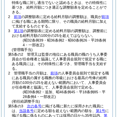
特殊な職に対し適当でないと認めるときは、その特殊性に
基づき、給料月額につき適正な調整額表を定めることがで
きる。
2
前項
の調整額表に定める給料月額の調整額は、職員が
前項
に掲げる職にある期間に限り、その職員の給料月額に加え
て支給するものとする。
3
第1項
の調整額表に定める給料月額の調整額は、調整前に
おける給料月額の100分の25を超えてはならない。
(昭32条例39・昭36条例2・昭60条例26・平28条例
4・一部改正)
(管理職手当)
第5条の2
管理又は監督の地位にある職員の職のうち人事委
員会が任命権者と協議して人事委員会規則で規定する職に
ある職員には、その特殊性に基づき、管理職手当を支給す
る。
2
管理職手当の月額は、
前項
の人事委員会規則で規定する職
にある職員の属する職務の等級における最高の号俸の給料
月額の100分の25を超えない範囲内において、人事委員会
が任命権者と協議して、人事委員会規則で定める。
(昭39条例2・追加、昭46条例45・平18条例85・平
28条例4・一部改正)
(初任給調整手当)
第5条の3
次の各号
に掲げる職に新たに採用された職員に
は、
当該各号
に定める額を超えない範囲内の額を、
第1号
に
掲げる職に係るものにあっては採用の日から35年以内、
第