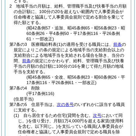
とする。
2
地域手当の月額は、給料、管理職手当及び扶養手当の月額
の合計額に、100分の20を超えない範囲内で人事委員会が
任命権者と協議して人事委員会規則で定める割合を乗じて
得た額とする。
(昭42条例57・追加、昭45条例65・昭56条例23・昭
60条例26・平4条例50・平17条例116・平26条例
61・一部改正)
第7条の3
医療職給料表
(1)
の適用を受ける職員には、
前条
の
規定によりこの条の規定による地域手当の支給割合以上の
支給割合による地域手当を支給される場合を除き、当分の
間、
前条
の規定にかかわらず、給料、管理職手当及び扶養
手当の月額の合計額に100分の16を乗じて得た月額の地域
手当を支給する。
(昭45条例65・全改、昭56条例23・昭60条例26・平
17条例116・平26条例61・一部改正)
第7条の4
削除
(平17条例116)
(住居手当)
第7条の5
住居手当は、
次の各号
のいずれかに該当する職員
に支給する。
(1)
自ら居住するため住宅
(貸間を含む。
次号
において同
じ。)
を借り受け、月額1万4,000円を超える家賃
(使用料
を含む。以下同じ。)
を支払っている職員
(人事委員会が
任命権者と協議して人事委員会規則で定める職員を除