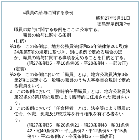
○職員の給与に関する条例
昭和27年3月31日
徳島県条例第2号
職員の給与に関する条例をここに公布する。
職員の給与に関する条例
(目的)
第1条
この条例は、地方公務員法
(昭和25年法律第261号)
第
24条第5項の規定に基づき、別に条例で定める場合のほ
か、職員の給与に関する事項を定めることを目的とする。
(昭27条例35・平18条例85・平28条例4・一部改正)
(定義)
第2条
この条例において「職員」とは、地方公務員法第3条
第2項に規定する一般職の職員のうち人事委員会規則で定め
る職員をいう。
2
この条例において「臨時的任用職員」とは、地方公務員法
第22条の3第1項の規定により臨時的に任用された職員をい
う。
3
この条例において「任命権者」とは、法令等により職員の
任命、休職、免職及び懲戒等を行う権限を有する者をい
う。
(昭27条例35・昭28条例21・昭29条例48・昭31条例
42・昭40条例20・平元条例2・平12条例5・平15条
例47・平21条例87・令元条例15・一部改正)