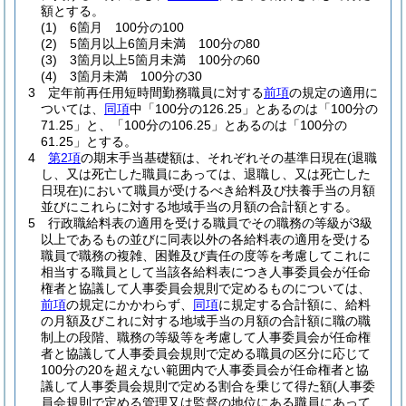
額とする。
(1)
6箇月 100分の100
(2)
5箇月以上6箇月未満 100分の80
(3)
3箇月以上5箇月未満 100分の60
(4)
3箇月未満 100分の30
3
定年前再任用短時間勤務職員に対する
前項
の規定の適用に
ついては、
同項
中「100分の126.25」とあるのは「100分の
71.25」と、「100分の106.25」とあるのは「100分の
61.25」とする。
4
第2項
の期末手当基礎額は、それぞれその基準日現在
(退職
し、又は死亡した職員にあっては、退職し、又は死亡した
日現在)
において職員が受けるべき給料及び扶養手当の月額
並びにこれらに対する地域手当の月額の合計額とする。
5
行政職給料表の適用を受ける職員でその職務の等級が3級
以上であるもの並びに同表以外の各給料表の適用を受ける
職員で職務の複雑、困難及び責任の度等を考慮してこれに
相当する職員として当該各給料表につき人事委員会が任命
権者と協議して人事委員会規則で定めるものについては、
前項
の規定にかかわらず、
同項
に規定する合計額に、給料
の月額及びこれに対する地域手当の月額の合計額に職の職
制上の段階、職務の等級等を考慮して人事委員会が任命権
者と協議して人事委員会規則で定める職員の区分に応じて
100分の20を超えない範囲内で人事委員会が任命権者と協
議して人事委員会規則で定める割合を乗じて得た額
(人事委
員会規則で定める管理又は監督の地位にある職員にあって