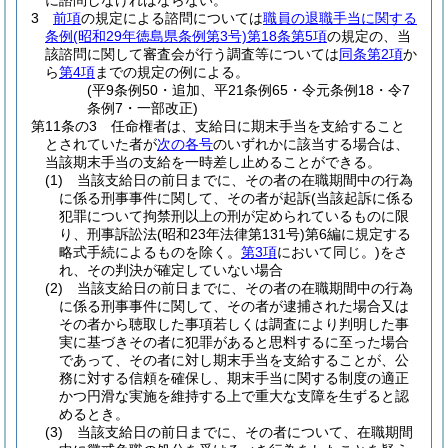
に諮問しなければならない。
3
前項
の規定による諮問については
職員の退職手当に関する
条例
(昭和29年徳島県条例第3号)
第18条第5項
の規定の、当
該諮問に関して審査会が行う調査等については
同条第2項
か
ら
第4項
までの規定の例による。
(平9条例50・追加、平21条例65・令元条例18・令7
条例7・一部改正)
第11条の3
任命権者は、支給日に期末手当を支給すること
とされていた者が
次の各号
のいずれかに該当する場合は、
当該期末手当の支給を一時差し止めることができる。
(1)
当該支給日の前日までに、その者の在職期間中の行為
に係る刑事事件に関して、その者が起訴
(当該起訴に係る
犯罪について拘禁刑以上の刑が定められているものに限
り、刑事訴訟法
(昭和23年法律第131号)
第6編に規定する
略式手続によるものを除く。
第3項
において同じ。)
をさ
れ、その判決が確定していない場合
(2)
当該支給日の前日までに、その者の在職期間中の行為
に係る刑事事件に関して、その者が逮捕された場合又は
その者から聴取した事項若しくは調査により判明した事
実に基づきその者に犯罪があると思料するに至った場合
であって、その者に対し期末手当を支給することが、公
務に対する信頼を確保し、期末手当に関する制度の適正
かつ円滑な実施を維持する上で重大な支障を生ずると認
めるとき。
(3)
当該支給日の前日までに、その者について、在職期間