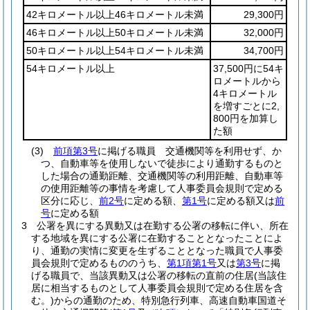
42キロメートル以上46キロメートル未満
29,300円
46キロメートル以上50キロメートル未満
32,000円
50キロメートル以上54キロメートル未満
34,700円
54キロメートル以上
37,500円に54キ
ロメートルから
4キロメートル
を増すごとに2,
800円を加算し
た額
(3)
前項第3号
に掲げる職員 交通機関等を利用せず、か
つ、自動車等を使用しないで徒歩により通勤するものと
した場合の通勤距離、交通機関等の利用距離、自動車等
の使用距離等の事情を考慮して人事委員会規則で定める
区分に応じ、
前2号
に定める額、
第1号
に定める額又は
前
号
に定める額
3
公署を異にする異動又は在勤する公署の移転に伴い、所在
する地域を異にする公署に在勤することとなったことによ
り、通勤の実情に変更を生ずることとなった職員で人事委
員会規則で定めるもののうち、
第1項第1号
又は
第3号
に掲
げる職員で、当該異動又は公署の移転の直前の住居
(当該住
居に相当するものとして人事委員会規則で定める住居を含
む。)
からの通勤のため、特別急行列車、高速自動車国道そ