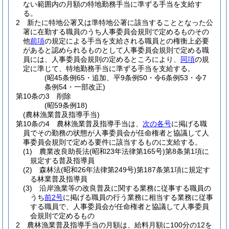
ない範囲内の月額の特地勤務手当に準ずる手当を支給す
る。
2
新たに特地公署又は準特地公署に該当することとなった公
署に在勤する職員のうち人事委員会規則で定めるものその
他
前項
の規定による手当を支給される職員との権衡上必要
があると認められるものとして人事委員会規則で定める職
員には、人事委員会規則の定めるところにより、
同項
の規
定に準じて、特地勤務手当に準ずる手当を支給する。
(昭45条例65・追加、平9条例50・令6条例53・令7
条例54・一部改正)
第10条の3
削除
(昭59条例18)
(農林漁業普及指導手当)
第10条の4
農林漁業普及指導手当は、
次の各号
に掲げる職
員でその勤務の状態が人事委員会が任命権者と協議して人
事委員会規則で定める要件に該当するものに支給する。
(1)
農業改良助長法
(昭和23年法律第165号)
第8条第1項に
規定する普及指導員
(2)
森林法
(昭和26年法律第249号)
第187条第1項に規定す
る林業普及指導員
(3)
沿岸漁業等の改良普及に関する業務に従事する職員の
うち
前2号
に掲げる職員の行う業務に相当する業務に従事
する職員で、人事委員会が任命権者と協議して人事委員
会規則で定めるもの
2
農林漁業普及指導手当の月額は、給料月額に100分の12を