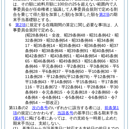
は、その額に給料月額に100分の25を超えない範囲内で人
事委員会が任命権者と協議して人事委員会規則で定める割
合を乗じて得た額を加算した額)
を加算した額を
第2項
の期
末手当基礎額とする。
6
第2項
に規定する在職期間の算定に関し必要な事項は、人
事委員会規則で定める。
(昭28条例41・全改、昭29条例48・昭31条例42・昭
32条例39・昭32条例54・昭33条例46・昭34条例
17・昭35条例14・昭35条例43・昭36条例40・昭37
条例49・昭38条例46・昭39条例91・昭40条例54・
昭42条例57・昭43条例51・昭44条例54・昭45条例
65・昭46条例45・昭49条例53・昭51条例66・昭53
条例46・平元条例43・平2条例31・平3条例36・平5
条例28・平6条例37・平9条例50・平10条例30・平
11条例28・平12条例5(平12条例78)・平12条例78・
平13条例43・平14条例55・平15条例41・平17条例
116・平21条例72・平22条例41・平28条例4・平30
条例49・令元条例15・令元条例18・令2条例60・令
4条例4・令4条例41・令5条例42・令6条例53・令7
条例54・一部改正)
第11条の2
次の各号
のいずれかに該当する者には、
前条第1
項
の規定にかかわらず、
当該各号
の基準日に係る期末手当
(
第4号
に掲げる者にあっては、その支給を一時差し止めた
期末手当)
は、支給しない。
(1)
基準日から当該基準日に対応する支給日の前日までの