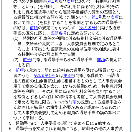
の他の交通機関等
(
第1号
及び
次項
において「特別急行列車
等」という。)
を利用し、その利用に係る特別料金等
(その
利用に係る運賃等の額から運賃等相当額の算出の基礎とな
る運賃等に相当する額を減じた額をいう。
第1号
及び
次項
に
おいて同じ。)
を負担することを常例とするものの通勤手当
の額は、
前項
の規定にかかわらず、
次の各号
に掲げる通勤
手当の区分に応じ、
当該各号
に定める額とする。
(1)
特別急行列車等の利用に係る特別料金等に係る通勤手
当 支給単位期間につき、人事委員会規則で定めるとこ
ろにより算出した当該職員の支給単位期間の通勤に要す
る特別料金等の額に相当する額
(2)
前号
に掲げる通勤手当以外の通勤手当
前項
の規定に
よる額
4
前項
の規定は、新たに給料表の適用を受ける職員となった
者のうち、
第1項第1号
又は
第3号
に掲げる職員で、当該適
用の直前の住居
(当該住居に相当するものとして人事委員会
規則で定める住居を含む。)
からの通勤のため、特別急行列
車等を利用し、その利用に係る特別料金等を負担すること
を常例とするもの
(任用の事情等を考慮して人事委員会規則
で定める職員に限る。)
その他
前項
の規定による通勤手当を
支給される職員との権衡上必要があると認められるものと
して人事委員会規則で定める職員の通勤手当の額の算出に
ついて準用する。
5
通勤手当は、人事委員会規則で定める日に支給する。
6
通勤手当を支給される職員につき、離職その他の人事委員