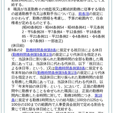
勤務1時間当たりの給与額の100分の25を夜勤手当として支
給する。
8
職員が当直勤務その他監視又は断続的勤務に従事する場合
の超過勤務手当又は夜勤手当については、
前各項
の規定に
かかわらず、勤務の態様を考慮し、予算の範囲内で、任命
権者が定めるものとする。
(昭40条例20・昭44条例54・昭48条例41・平元条例
2・平5条例28・平7条例4・平12条例5・平18条例
85・平21条例11・平22条例2・令4条例41・令6条例
53・令7条例3・一部改正)
(休日給)
第9条の2
勤務時間条例第8条
に規定する祝日法による休日
(
勤務時間条例第9条第1項
の規定により代休日を指定され
て、当該休日に割り振られた勤務時間の全部を勤務した職
員にあっては、当該休日に代わる代休日。以下「祝日法に
よる休日等」という。)
又は
勤務時間条例第8条
に規定する
年末年始の休日
(
勤務時間条例第9条第1項
の規定により代休
日を指定されて、当該休日に割り振られた勤務時間の全部
を勤務した職員にあっては、当該休日に代わる代休日。以
下「年末年始の休日等」という。)
において、正規の勤務時
間中に勤務することを命ぜられた職員には、正規の勤務時
間内に勤務した全時間に対して、勤務1時間につき、
第18
条
に規定する勤務1時間当たりの給与額に100分の125から
100分の150までの範囲内で人事委員会規則で定める割合を
乗じて得た額を休日給として支給する。