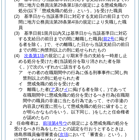
間に地方公務員法第29条第1項の規定による懲戒免職の
処分
(以下「懲戒免職の処分」という。)
を受けた職員
(2)
基準日から当該基準日に対応する支給日の前日までの
間に地方公務員法第28条第4項の規定により失職した職
員
(3)
基準日前1箇月以内又は基準日から当該基準日に対応
する支給日の前日までの間に離職した職員
(
前2号
に掲げ
る者を除く。)
で、その離職した日から当該支給日の前日
までの間に拘禁刑以上の刑に処せられたもの
(4)
次条第1項
の規定により期末手当の支給を一時差し止
める処分を受けた者
(当該処分を取り消された者を除
く。)
で次のいずれかに該当するもの
ア
その者の在職期間中の行為に係る刑事事件に関し拘
禁刑以上の刑に処せられた者
イ
懲戒免職の処分を受けた者
ウ
離職した者
(
ア
及び
イ
に掲げる者を除く。)
であって
在職期間中に懲戒免職の処分を受けるべき行為
(在職期
間中の職員の非違に当たる行為であって、その非違の
内容及び程度に照らして懲戒免職の処分に値すること
が明らかなものをいう。以下同じ。)
をしたと任命権者
が認めたもの
2
任命権者は、
前項第4号ウ
の規定による懲戒免職の処分を
受けるべき行為をしたことの認定を行おうとするときは、
徳島県職員倫理審査会
(
次項
において「審査会」という。)