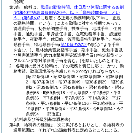
(給料)
第3条
給料は、
職員の勤務時間、休日及び休暇に関する条例
(昭和40年徳島県条例第20号。以下「勤務時間条例」とい
う。)
第6条の2
に規定する正規の勤務時間
(以下単に「正規
の勤務時間」という。)
による勤務に対する報酬であって、
管理職手当、初任給調整手当、扶養手当、地域手当、住居
手当、通勤手当、単身赴任手当、在宅勤務等手当、超過勤
務手当、夜勤手当、休日給、管理職員特別勤務手当、特殊
勤務手当、特地勤務手当
(
第10条の2の2
の規定による手当
を含む。)
、農林漁業普及指導手当、期末手当、勤勉手当及
び災害派遣手当
(武力攻撃災害等派遣手当及び特定新型イン
フルエンザ等対策派遣手当を含む。)
を除いたものとする。
2
各職員の受ける給料は、その職務と責任に応じ、かつ、勤
務実績、勤務環境等を考慮したものでなければならない。
(昭27条例46・昭32条例39・昭33条例35・昭36条例
2・昭37条例19・昭37条例49・昭38条例29・昭39条
例2・昭39条例75・昭42条例57・昭44条例54・昭45
条例65・昭59条例18・平元条例2・平2条例2・平3
条例36・平7条例4・平7条例55・平14条例2・平17
条例6・平17条例8・平17条例116・平18条例85・平
19条例7・平25条例4・平31条例3・令5条例34・令7
条例54・一部改正)
(給料表及び等級別基準職務表)
第4条
給料表の種類は、次に掲げるとおりとし、各給料表の
適用範囲は、それぞれ当該給料表に定めるところによる。