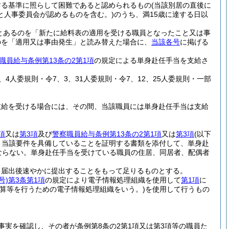
する基準に照らして困難であると認められるもの
(当該別居の直後に
と人事委員会が認めるものを含む。)
のうち、満15歳に達する日以
とあるのを「新たに給料表の適用を受ける職員となったこと又は事
のを「適用又は事由発生」と読み替えた場合に、
当該各号
に掲げる
職員給与条例第13条の2第1項
の規定による単身赴任手当を支給さ
11、4人委規則・令7、3、31人委規則・令7、12、25人委規則・一部
支給を受ける場合には、その間、当該職員には単身赴任手当は支給
項
又は
第3項
及び
警察職員給与条例第13条の2第1項
又は
第3項
(以下
、当該要件を具備していることを証明する書類を添付して、単身赴
ならない。
単身赴任手当を受けている職員の住居、同居者、配偶者
、届出後速やかに提出することをもって足りるものとする。
号)
第3条第1項
の規定により電子情報処理組織を使用して
第1項
に
計算等を行うための電子情報処理組織をいう。)
を使用して行うもの
実を確認し、その者が条例第8条の2第1項又は第3項等の職員た