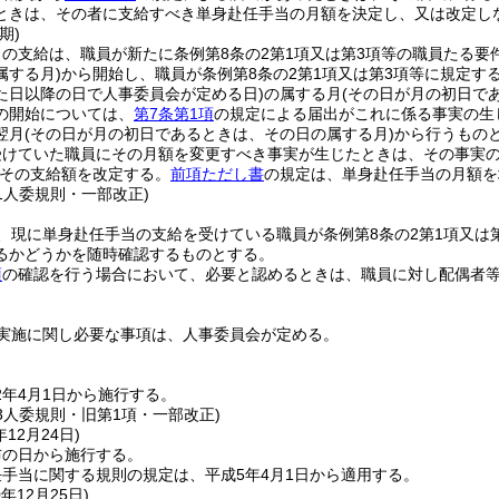
ときは、その者に支給すべき単身赴任手当の月額を決定し、又は改定し
期)
の支給は、職員が新たに条例第8条の2第1項又は第3項等の職員たる要
属する月)
から開始し、職員が条例第8条の2第1項又は第3項等に規定す
た日以降の日で人事委員会が定める日)
の属する月
(その日が月の初日で
の開始については、
第7条第1項
の規定による届出がこれに係る事実の生
翌月
(その日が月の初日であるときは、その日の属する月)
から行うもの
受けていた職員にその月額を変更すべき事実が生じたときは、その事実
その支給額を改定する。
前項ただし書
の規定は、単身赴任手当の月額を
31人委規則・一部改正)
、現に単身赴任手当の支給を受けている職員が条例第8条の2第1項又は
るかどうかを随時確認するものとする。
項
の確認を行う場合において、必要と認めるときは、職員に対し配偶者
実施に関し必要な事項は、人事委員会が定める。
2年4月1日から施行する。
、3人委規則・旧第1項・一部改正)
年12月24日
)
布の日から施行する。
手当に関する規則の規定は、平成5年4月1日から適用する。
0年12月25日
)