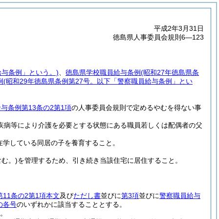
平成2年3月31日
徳島県人事委員会規則6―123
給与条例」という。)
、
徳島県学校職員給与条例
(昭和27年徳島県条
例
(昭和29年徳島県条例第27号。以下「警察職員給与条例」とい
与条例第13条の2第1項
の人事委員会規則で定めるやむを得ない事
疾病等により介護を必要とする状態にある職員若しくは配偶者の父
在学している同居の子を養育すること。
む。)
を管理するため、引き続き当該住宅に居住すること。
11条の2第1項本文
及び
ただし書
並びに
第3項
並びに
警察職員給与
の各号
のいずれかに該当することとする。
と。