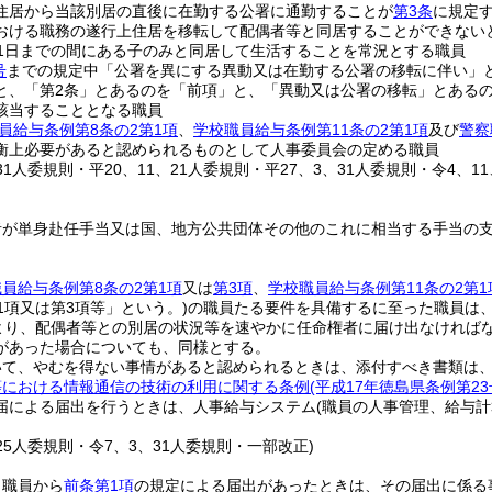
住居から当該別居の直後に在勤する公署に通勤することが
第3条
に規定
おける職務の遂行上住居を移転して配偶者等と同居することができない
31日までの間にある子のみと同居して生活することを常況とする職員
号
までの規定中「公署を異にする異動又は在勤する公署の移転に伴い」
と、「第2条」とあるのを「前項」と、「異動又は公署の移転」とある
該当することとなる職員
員給与条例第8条の2第1項
、
学校職員給与条例第11条の2第1項
及び
警察
衡上必要があると認められるものとして人事委員会の定める職員
、31人委規則・平20、11、21人委規則・平27、3、31人委規則・令4、
者が単身赴任手当又は国、地方公共団体その他のこれに相当する手当の
員給与条例第8条の2第1項
又は
第3項
、
学校職員給与条例第11条の2第1
1項又は第3項等」という。)
の職員たる要件を具備するに至った職員は
より、配偶者等との別居の状況等を速やかに任命権者に届け出なければ
があった場合についても、同様とする。
いて、やむを得ない事情があると認められるときは、添付すべき書類は
等における情報通信の技術の利用に関する条例
(平成17年徳島県条例第23
届による届出を行うときは、人事給与システム
(職員の人事管理、給与
、25人委規則・令7、3、31人委規則・一部改正)
、職員から
前条第1項
の規定による届出があったときは、その届出に係る事