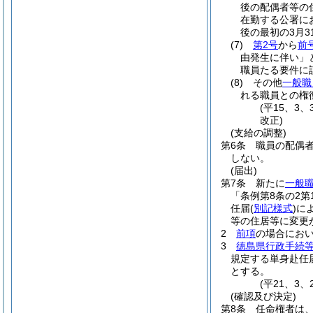
後の配偶者等の
在勤する公署に
後の最初の3月
(7)
第2号
から
前
由発生に伴い」
職員たる要件に
(8)
その他
一般職
れる職員との権
(平15、3
改正)
(支給の調整)
第6条
職員の配偶
しない。
(届出)
第7条
新たに
一般職
「条例第8条の2第
任届
(
別記様式
)
に
等の住居等に変更
2
前項
の場合にお
3
徳島県行政手続
規定する単身赴任
とする。
(平21、3
(確認及び決定)
第8条
任命権者は