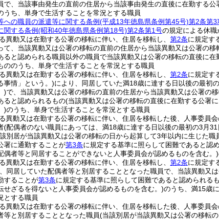
員で、当該事由発生の直前の住居から当該事由発生の直後に在勤する公
のうち、単身で生活することを常況とする職員
等への職員の派遣等に関する条例
(平成13年徳島県条例第45号)
第2条第3
に関する条例
(昭和40年徳島県条例第18号)
第2条第1号
の規定による休職
る異動又は在勤する公署の移転に伴い、住居を移転し、
第2条
に規定す
って、当該異動又は公署の移転の直前の住居から当該異動又は公署の移
あると認められる職員以外の職員で当該異動又は公署の移転の直後に在
もののうち、単身で生活することを常況とする職員
る異動又は在勤する公署の移転に伴い、住居を移転し、
第2条
に規定す
る事情」という。)
により、同居していた満18歳に達する日以後の最初の
)
で、当該異動又は公署の移転の直前の住居から当該異動又は公署の移
あると認められるもの
(当該異動又は公署の移転の直後に在勤する公署
)
のうち、単身で生活することを常況とする職員
る異動又は在勤する公署の移転に伴い、住居を移転した後、人事委員会
者
(配偶者のない職員にあっては、満18歳に達する日以後の最初の3月3
当該別居が当該異動又は公署の移転の日から起算して3年以内に生じた職
公署に通勤することが
第3条
に規定する基準に照らして困難であると認
配偶者等と同居することができないと人事委員会が認めるものを含む。)
る異動又は在勤する公署の移転に伴い、住居を移転し、
第2条
に規定す
、同居していた配偶者等と別居することとなった職員で、当該異動又は
勤することが
第3条
に規定する基準に照らして困難であると認められる
転せざるを得ないと人事委員会が認めるものを含む。)
のうち、満15歳
況とする職員
る異動又は在勤する公署の移転に伴い、住居を移転した後、人事委員会
者等と別居することとなった職員
(当該別居が当該異動又は公署の移転の