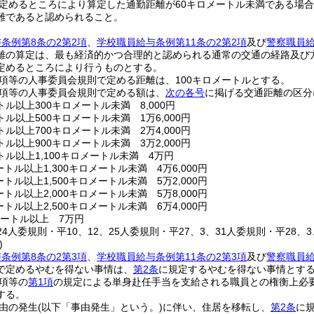
定めるところにより算定した通勤距離が60キロメートル未満である場
難であると認められること。
条例第8条の2第2項
、
学校職員給与条例第11条の2第2項
及び
警察職員給
離の算定は、最も経済的かつ合理的と認められる通常の交通の経路及び
定めるところにより行うものとする。
2項等の人事委員会規則で定める距離は、100キロメートルとする。
2項等の人事委員会規則で定める額は、
次の各号
に掲げる交通距離の区分
トル以上300キロメートル未満 8,000円
トル以上500キロメートル未満 1万6,000円
トル以上700キロメートル未満 2万4,000円
トル以上900キロメートル未満 3万2,000円
トル以上1,100キロメートル未満 4万円
メートル以上1,300キロメートル未満 4万6,000円
メートル以上1,500キロメートル未満 5万2,000円
メートル以上2,000キロメートル未満 5万8,000円
メートル以上2,500キロメートル未満 6万4,000円
ロメートル以上 7万円
、24人委規則・平10、12、25人委規則・平27、3、31人委規則・平28、
)
条例第8条の2第3項
、
学校職員給与条例第11条の2第3項
及び
警察職員給
で定めるやむを得ない事情は、
第2条
に規定するやむを得ない事情とす
3項等の
第1項
の規定による単身赴任手当を支給される職員との権衡上必
する。
由の発生
(以下「事由発生」という。)
に伴い、住居を移転し、
第2条
に