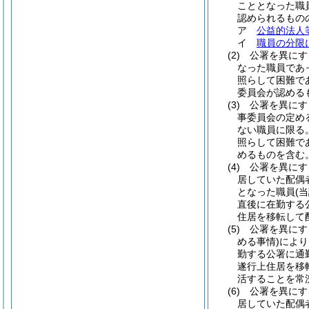
こととなった職
認められるもの
ア
公益的法人
イ
職員の分限
(2)
公署を異にす
なった職員であ
照らして困難で
委員会が認める
(3)
公署を異にす
事委員会の定め
ない職員に限る。
照らして困難で
めるものを含む。
(4)
公署を異にす
居していた配偶
となった職員
(
直後に在勤する
住居を移転して
(5)
公署を異にす
める事情)
により
勤する公署に通
遂行上住居を移
活することを常
(6)
公署を異にす
居していた配偶