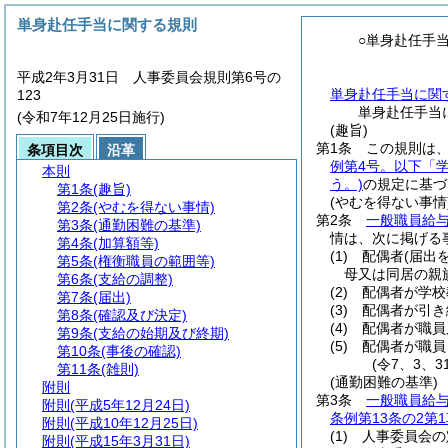
単身赴任手当に関する規則
○単身赴任手
平成2年3月31日 人事委員会規則第6号の
単身赴任手当に関
123
単身赴任手当
(令和7年12月25日施行)
(趣旨)
第1条
この規則は
条項目次
沿革
例第4号。以下「
本則
う。)
の規定に基づ
第1条
(趣旨)
(やむを得ない事情
第2条
(やむを得ない事情)
第2条
一般職員給与
第3条
(通勤困難の基準)
情は、次に掲げる
第4条
(加算額等)
(1)
配偶者
(届出
第5条
(権衡職員の範囲等)
母又は同居の親
第6条
(支給の調整)
(2)
配偶者が学校
第7条
(届出)
(3)
配偶者が引き
第8条
(確認及び決定)
(4)
配偶者が職員
第9条
(支給の始期及び終期)
(5)
配偶者が職員
第10条
(事後の確認)
(令7、3、
第11条
(雑則)
(通勤困難の基準)
附則
第3条
一般職員給与
附則
(平成5年12月24日)
条例第13条の2第
附則
(平成10年12月25日)
(1)
人事委員会の
附則
(平成15年3月31日)