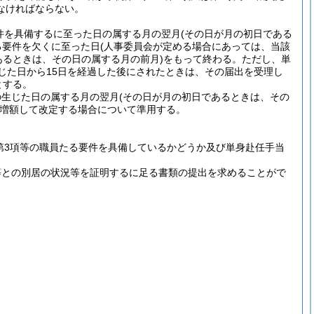
なければならない。
件を具備するに至った日の属する月の翌月
(その日が月の初日である
る要件を欠くに至った日
(人事委員会が定める場合にあっては、当該
あるときは、その日の属する月の前月)
をもって終わる。
ただし、単
じた日から15日を経過した後にされたときは、その届出を受理し
とする。
の生じた日の属する月の翌月
(その日が月の初日であるときは、その
増額して改定する場合について準用する。
第3項等の職員たる要件を具備しているかどうか及び単身赴任手当
等との別居の状況等を証明するに足る書類の提出を求めることがで