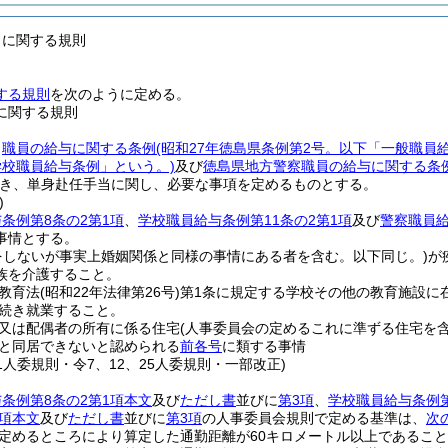
当に関する規則
する規則
を次のように定める。
に関する規則
、
職員の給与に関する条例
(昭和27年徳島県条例第2号。以下「一般職員
学校職員給与条例」という。)
及び
徳島県地方警察職員の給与に関する条
き、単身赴任手当に関し、必要な事項を定めるものとする。
)
条例第8条の2第1項
、
学校職員給与条例第11条の2第1項
及び
警察職員給
事情とする。
をしないが事実上婚姻関係と同様の事情にある者を含む。以下同じ。)
が
族を介護すること。
教育法
(昭和22年法律第26号)
第1条に規定する学校その他の教育施設に
続き就業すること。
又は配偶者の所有に係る住宅
(人事委員会の定めるこれに準ずる住宅を含
と同居できないと認められる
前各号
に類する事情
31人委規則・令7、12、25人委規則・一部改正)
条例第8条の2第1項本文
及び
ただし書
並びに
第3項
、
学校職員給与条例第
1項本文
及び
ただし書
並びに
第3項
の人事委員会規則で定める基準は、
次
定めるところにより算定した通勤距離が60キロメートル以上であるこ