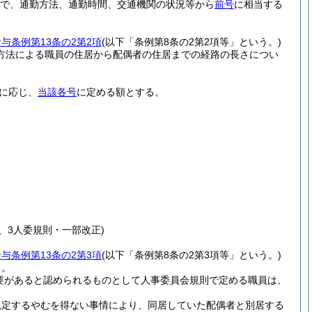
合で、通勤方法、通勤時間、交通機関の状況等から
前号
に相当する
与条例第13条の2第2項
(以下「条例第8条の2第2項等」という。)
方法による職員の住居から配偶者の住居までの経路の長さについ
に応じ、
当該各号
に定める額とする。
3、3人委規則・一部改正)
与条例第13条の2第3項
(以下「条例第8条の2第3項等」という。)
る。
要があると認められるものとして人事委員会規則で定める職員は、
規定するやむを得ない事情により、同居していた配偶者と別居する