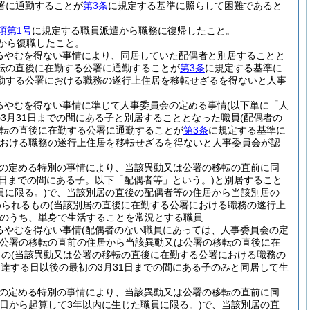
署に通勤することが
第3条
に規定する基準に照らして困難であると
項第1号
に規定する職員派遣から職務に復帰したこと。
から復職したこと。
るやむを得ない事情により、同居していた配偶者と別居することと
転の直後に在勤する公署に通勤することが
第3条
に規定する基準に
勤する公署における職務の遂行上住居を移転せざるを得ないと人事
るやむを得ない事情に準じて人事委員会の定める事情
(以下単に「人
3月31日までの間にある子と別居することとなった職員
(配偶者の
転の直後に在勤する公署に通勤することが
第3条
に規定する基準に
における職務の遂行上住居を移転せざるを得ないと人事委員会が認
の定める特別の事情により、当該異動又は公署の移転の直前に同
1日までの間にある子。以下「配偶者等」という。)
と別居すること
員に限る。)
で、当該別居の直後の配偶者等の住居から当該別居の
められるもの
(当該別居の直後に在勤する公署における職務の遂行上
のうち、単身で生活することを常況とする職員
るやむを得ない事情
(配偶者のない職員にあっては、人事委員会の定
公署の移転の直前の住居から当該異動又は公署の移転の直後に在
もの
(当該異動又は公署の移転の直後に在勤する公署における職務の
に達する日以後の最初の3月31日までの間にある子のみと同居して生
の定める特別の事情により、当該異動又は公署の移転の直前に同
日から起算して3年以内に生じた職員に限る。)
で、当該別居の直