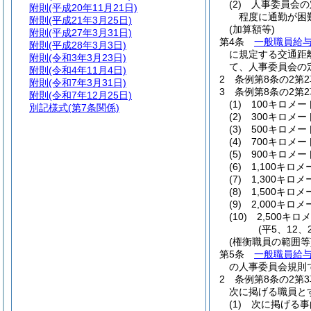
(2)
人事委員会の
附則
(平成20年11月21日)
程度に通勤が困
附則
(平成21年3月25日)
(加算額等)
附則
(平成27年3月31日)
第4条
一般職員給与
附則
(平成28年3月3日)
に規定する交通距
附則
(令和3年3月23日)
て、人事委員会の
附則
(令和4年11月4日)
2
条例第8条の2第
附則
(令和7年3月31日)
3
条例第8条の2第
附則
(令和7年12月25日)
(1)
100キロメー
別記様式
(第7条関係)
(2)
300キロメー
(3)
500キロメー
(4)
700キロメー
(5)
900キロメー
(6)
1,100キロ
(7)
1,300キロ
(8)
1,500キロ
(9)
2,000キロ
(10)
2,500キ
(平5、12
(権衡職員の範囲等
第5条
一般職員給与
の人事委員会規則
2
条例第8条の2第
次に掲げる職員と
(1)
次に掲げる事