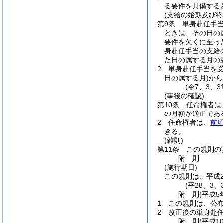
る要件を具備する
(支給の始期及び終
第9条
単身赴任手当
ときは、その日の
要件を欠くに至っ
身赴任手当の支給
た日の属する月の
2
単身赴任手当を
日の属する月)
から
(令7、3、
(事後の確認)
第10条
任命権者は
の月額が適正であ
2
任命権者は、
前
きる。
(雑則)
第11条
この規則の
附
則
(施行期日)
この規則は、平成
(平28、3
附
則
(平成5
1
この規則は、公
2
改正後の単身赴任
附
則
(平成1