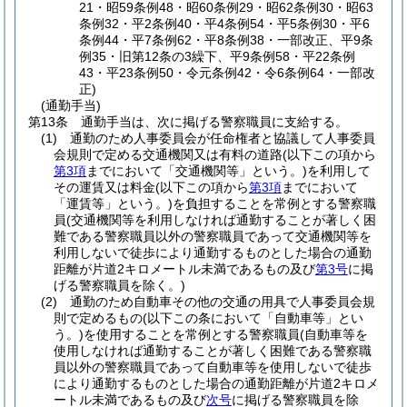
21・昭59条例48・昭60条例29・昭62条例30・昭63
条例32・平2条例40・平4条例54・平5条例30・平6
条例44・平7条例62・平8条例38・一部改正、平9条
例35・旧第12条の3繰下、平9条例58・平22条例
43・平23条例50・令元条例42・令6条例64・一部改
正)
(通勤手当)
第13条
通勤手当は、次に掲げる警察職員に支給する。
(1)
通勤のため人事委員会が任命権者と協議して人事委員
会規則で定める交通機関又は有料の道路
(以下この項から
第3項
までにおいて「交通機関等」という。)
を利用して
その運賃又は料金
(以下この項から
第3項
までにおいて
「運賃等」という。)
を負担することを常例とする警察職
員
(交通機関等を利用しなければ通勤することが著しく困
難である警察職員以外の警察職員であって交通機関等を
利用しないで徒歩により通勤するものとした場合の通勤
距離が片道2キロメートル未満であるもの及び
第3号
に掲
げる警察職員を除く。)
(2)
通勤のため自動車その他の交通の用具で人事委員会規
則で定めるもの
(以下この条において「自動車等」とい
う。)
を使用することを常例とする警察職員
(自動車等を
使用しなければ通勤することが著しく困難である警察職
員以外の警察職員であって自動車等を使用しないで徒歩
により通勤するものとした場合の通勤距離が片道2キロメ
ートル未満であるもの及び
次号
に掲げる警察職員を除