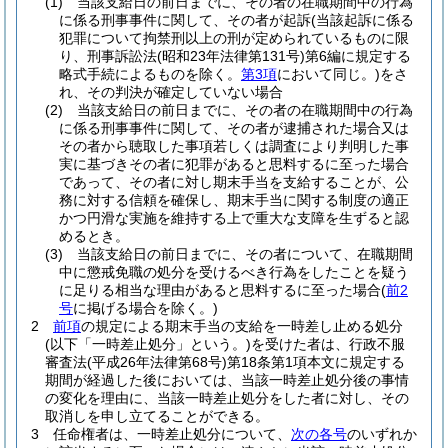
(1)
当該支給日の前日までに、その者の在職期間中の行為
に係る刑事事件に関して、その者が起訴
(当該起訴に係る
犯罪について拘禁刑以上の刑が定められているものに限
り、刑事訴訟法
(昭和23年法律第131号)
第6編に規定する
略式手続によるものを除く。
第3項
において同じ。)
をさ
れ、その判決が確定していない場合
(2)
当該支給日の前日までに、その者の在職期間中の行為
に係る刑事事件に関して、その者が逮捕された場合又は
その者から聴取した事項若しくは調査により判明した事
実に基づきその者に犯罪があると思料するに至った場合
であって、その者に対し期末手当を支給することが、公
務に対する信頼を確保し、期末手当に関する制度の適正
かつ円滑な実施を維持する上で重大な支障を生ずると認
めるとき。
(3)
当該支給日の前日までに、その者について、在職期間
中に懲戒免職の処分を受けるべき行為をしたことを疑う
に足りる相当な理由があると思料するに至った場合
(
前2
号
に掲げる場合を除く。)
2
前項
の規定による期末手当の支給を一時差し止める処分
(以下「一時差止処分」という。)
を受けた者は、行政不服
審査法
(平成26年法律第68号)
第18条第1項本文に規定する
期間が経過した後においては、当該一時差止処分後の事情
の変化を理由に、当該一時差止処分をした者に対し、その
取消しを申し立てることができる。
3
任命権者は、一時差止処分について、
次の各号
のいずれか