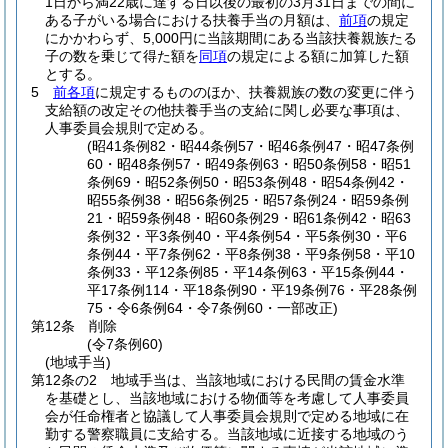
1日から満22歳に達する日以後の最初の3月31日までの間に
ある子がいる場合における扶養手当の月額は、
前項
の規定
にかかわらず、5,000円に当該期間にある当該扶養親族たる
子の数を乗じて得た額を
同項
の規定による額に加算した額
とする。
5
前各項
に規定するもののほか、扶養親族の数の変更に伴う
支給額の改定その他扶養手当の支給に関し必要な事項は、
人事委員会規則で定める。
(昭41条例82・昭44条例57・昭46条例47・昭47条例
60・昭48条例57・昭49条例63・昭50条例58・昭51
条例69・昭52条例50・昭53条例48・昭54条例42・
昭55条例38・昭56条例25・昭57条例24・昭59条例
21・昭59条例48・昭60条例29・昭61条例42・昭63
条例32・平3条例40・平4条例54・平5条例30・平6
条例44・平7条例62・平8条例38・平9条例58・平10
条例33・平12条例85・平14条例63・平15条例44・
平17条例114・平18条例90・平19条例76・平28条例
75・令6条例64・令7条例60・一部改正)
第12条
削除
(令7条例60)
(地域手当)
第12条の2
地域手当は、当該地域における民間の賃金水準
を基礎とし、当該地域における物価等を考慮して人事委員
会が任命権者と協議して人事委員会規則で定める地域に在
勤する警察職員に支給する。
当該地域に近接する地域のう