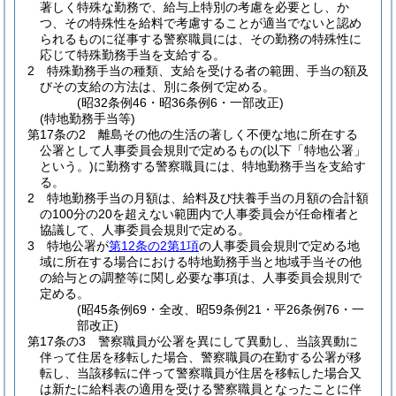
著しく特殊な勤務で、給与上特別の考慮を必要とし、か
つ、その特殊性を給料で考慮することが適当でないと認め
られるものに従事する警察職員には、その勤務の特殊性に
応じて特殊勤務手当を支給する。
2
特殊勤務手当の種類、支給を受ける者の範囲、手当の額及
びその支給の方法は、別に条例で定める。
(昭32条例46・昭36条例6・一部改正)
(特地勤務手当等)
第17条の2
離島その他の生活の著しく不便な地に所在する
公署として人事委員会規則で定めるもの
(以下「特地公署」
という。)
に勤務する警察職員には、特地勤務手当を支給す
る。
2
特地勤務手当の月額は、給料及び扶養手当の月額の合計額
の100分の20を超えない範囲内で人事委員会が任命権者と
協議して、人事委員会規則で定める。
3
特地公署が
第12条の2第1項
の人事委員会規則で定める地
域に所在する場合における特地勤務手当と地域手当その他
の給与との調整等に関し必要な事項は、人事委員会規則で
定める。
(昭45条例69・全改、昭59条例21・平26条例76・一
部改正)
第17条の3
警察職員が公署を異にして異動し、当該異動に
伴って住居を移転した場合、警察職員の在勤する公署が移
転し、当該移転に伴って警察職員が住居を移転した場合又
は新たに給料表の適用を受ける警察職員となったことに伴