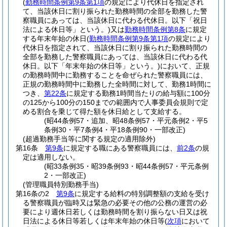
(
勤務時間条例第9条第1項
の規定により代休日を指定され
て、当該休日に割り振られた勤務時間の全部を勤務した警
察職員にあっては、当該休日に代わる代休日。以下「祝日
法による休日等」という。)
又は
勤務時間条例第8条
に規定
する年末年始の休日
(
勤務時間条例第9条第1項
の規定により
代休日を指定されて、当該休日に割り振られた勤務時間の
全部を勤務した警察職員にあっては、当該休日に代わる代
休日。以下「年末年始の休日等」という。)
において、正規
の勤務時間中に勤務することを命ぜられた警察職員には、
正規の勤務時間中に勤務した全時間に対して、勤務1時間に
つき、
第22条
に規定する勤務1時間当たりの給与額に100分
の125から100分の150までの範囲内で人事委員会規則で定
める割合を乗じて得た額を休日給として支給する。
(昭44条例57・追加、昭48条例57・平元条例2・平5
条例30・平7条例4・平18条例90・一部改正)
(超過勤務手当等に関する規定の適用除外)
第16条
第9条
に規定する職にある警察職員には、
前2条
の規
定は適用しない。
(昭33条例35・昭39条例93・昭44条例57・平元条例
2・一部改正)
(管理職員特別勤務手当)
第16条の2
第9条
に規定する給料の特別調整額の支給を受け
る警察職員が臨時又は緊急の必要その他の公務の運営の必
要により週休日若しくは勤務時間を割り振らない日又は祝
日法による休日等若しくは年末年始の休日等
(
次項
において