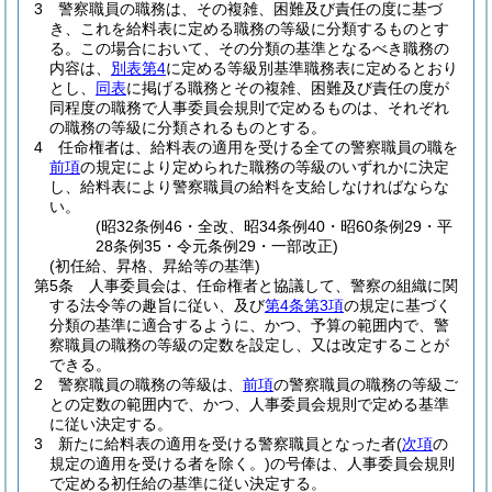
3
警察職員の職務は、その複雑、困難及び責任の度に基づ
き、これを給料表に定める職務の等級に分類するものとす
る。
この場合において、その分類の基準となるべき職務の
内容は、
別表第4
に定める等級別基準職務表に定めるとおり
とし、
同表
に掲げる職務とその複雑、困難及び責任の度が
同程度の職務で人事委員会規則で定めるものは、それぞれ
の職務の等級に分類されるものとする。
4
任命権者は、給料表の適用を受ける全ての警察職員の職を
前項
の規定により定められた職務の等級のいずれかに決定
し、給料表により警察職員の給料を支給しなければならな
い。
(昭32条例46・全改、昭34条例40・昭60条例29・平
28条例35・令元条例29・一部改正)
(初任給、昇格、昇給等の基準)
第5条
人事委員会は、任命権者と協議して、警察の組織に関
する法令等の趣旨に従い、及び
第4条第3項
の規定に基づく
分類の基準に適合するように、かつ、予算の範囲内で、警
察職員の職務の等級の定数を設定し、又は改定することが
できる。
2
警察職員の職務の等級は、
前項
の警察職員の職務の等級ご
との定数の範囲内で、かつ、人事委員会規則で定める基準
に従い決定する。
3
新たに給料表の適用を受ける警察職員となった者
(
次項
の
規定の適用を受ける者を除く。)
の号俸は、人事委員会規則
で定める初任給の基準に従い決定する。