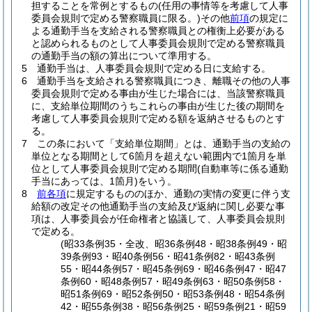
担することを常例とするもの
(任用の事情等を考慮して人事
委員会規則で定める警察職員に限る。)
その他
前項
の規定に
よる通勤手当を支給される警察職員との権衡上必要がある
と認められるものとして人事委員会規則で定める警察職員
の通勤手当の額の算出について準用する。
5
通勤手当は、人事委員会規則で定める日に支給する。
6
通勤手当を支給される警察職員につき、離職その他の人事
委員会規則で定める事由が生じた場合には、当該警察職員
に、支給単位期間のうちこれらの事由が生じた後の期間を
考慮して人事委員会規則で定める額を返納させるものとす
る。
7
この条において「支給単位期間」とは、通勤手当の支給の
単位となる期間として6箇月を超えない範囲内で1箇月を単
位として人事委員会規則で定める期間
(自動車等に係る通勤
手当にあっては、1箇月)
をいう。
8
前各項
に規定するもののほか、通勤の実情の変更に伴う支
給額の改定その他通勤手当の支給及び返納に関し必要な事
項は、人事委員会が任命権者と協議して、人事委員会規則
で定める。
(昭33条例35・全改、昭36条例48・昭38条例49・昭
39条例93・昭40条例56・昭41条例82・昭43条例
55・昭44条例57・昭45条例69・昭46条例47・昭47
条例60・昭48条例57・昭49条例63・昭50条例58・
昭51条例69・昭52条例50・昭53条例48・昭54条例
42・昭55条例38・昭56条例25・昭59条例21・昭59