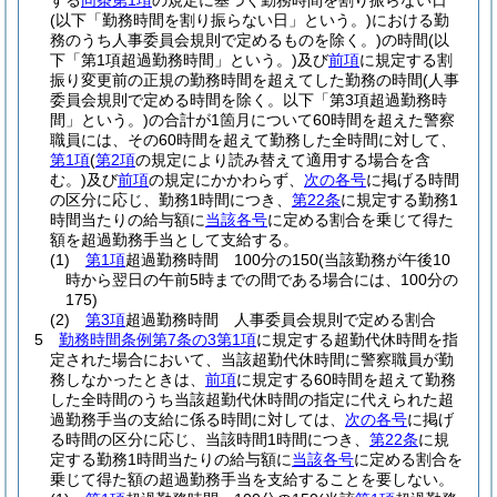
する
同条第1項
の規定に基づく勤務時間を割り振らない日
(以下「勤務時間を割り振らない日」という。)
における勤
務のうち人事委員会規則で定めるものを除く。)
の時間
(以
下「第1項超過勤務時間」という。)
及び
前項
に規定する割
振り変更前の正規の勤務時間を超えてした勤務の時間
(人事
委員会規則で定める時間を除く。以下「第3項超過勤務時
間」という。)
の合計が1箇月について60時間を超えた警察
職員には、その60時間を超えて勤務した全時間に対して、
第1項
(
第2項
の規定により読み替えて適用する場合を含
む。)
及び
前項
の規定にかかわらず、
次の各号
に掲げる時間
の区分に応じ、勤務1時間につき、
第22条
に規定する勤務1
時間当たりの給与額に
当該各号
に定める割合を乗じて得た
額を超過勤務手当として支給する。
(1)
第1項
超過勤務時間 100分の150
(当該勤務が午後10
時から翌日の午前5時までの間である場合には、100分の
175)
(2)
第3項
超過勤務時間 人事委員会規則で定める割合
5
勤務時間条例第7条の3第1項
に規定する超勤代休時間を指
定された場合において、当該超勤代休時間に警察職員が勤
務しなかったときは、
前項
に規定する60時間を超えて勤務
した全時間のうち当該超勤代休時間の指定に代えられた超
過勤務手当の支給に係る時間に対しては、
次の各号
に掲げ
る時間の区分に応じ、当該時間1時間につき、
第22条
に規
定する勤務1時間当たりの給与額に
当該各号
に定める割合を
乗じて得た額の超過勤務手当を支給することを要しない。