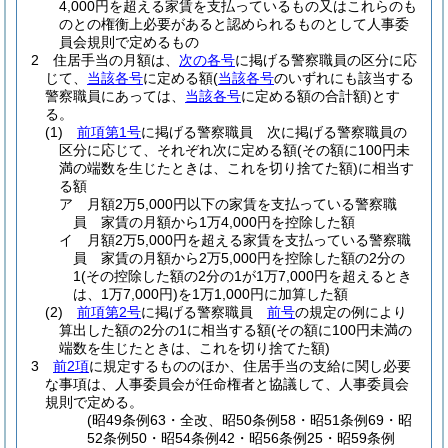
4,000円を超える家賃を支払っているもの又はこれらのも
のとの権衡上必要があると認められるものとして人事委
員会規則で定めるもの
2
住居手当の月額は、
次の各号
に掲げる警察職員の区分に応
じて、
当該各号
に定める額
(
当該各号
のいずれにも該当する
警察職員にあっては、
当該各号
に定める額の合計額)
とす
る。
(1)
前項第1号
に掲げる警察職員 次に掲げる警察職員の
区分に応じて、それぞれ次に定める額
(その額に100円未
満の端数を生じたときは、これを切り捨てた額)
に相当す
る額
ア
月額2万5,000円以下の家賃を支払っている警察職
員 家賃の月額から1万4,000円を控除した額
イ
月額2万5,000円を超える家賃を支払っている警察職
員 家賃の月額から2万5,000円を控除した額の2分の
1
(その控除した額の2分の1が1万7,000円を超えるとき
は、1万7,000円)
を1万1,000円に加算した額
(2)
前項第2号
に掲げる警察職員
前号
の規定の例により
算出した額の2分の1に相当する額
(その額に100円未満の
端数を生じたときは、これを切り捨てた額)
3
前2項
に規定するもののほか、住居手当の支給に関し必要
な事項は、人事委員会が任命権者と協議して、人事委員会
規則で定める。
(昭49条例63・全改、昭50条例58・昭51条例69・昭
52条例50・昭54条例42・昭56条例25・昭59条例