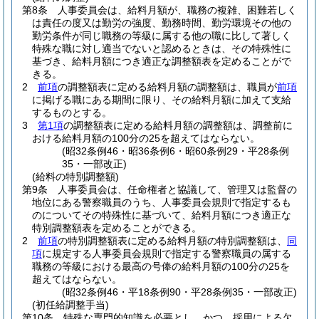
第8条
人事委員会は、給料月額が、職務の複雑、困難若しく
は責任の度又は勤労の強度、勤務時間、勤労環境その他の
勤労条件が同じ職務の等級に属する他の職に比して著しく
特殊な職に対し適当でないと認めるときは、その特殊性に
基づき、給料月額につき適正な調整額表を定めることがで
きる。
2
前項
の調整額表に定める給料月額の調整額は、職員が
前項
に掲げる職にある期間に限り、その給料月額に加えて支給
するものとする。
3
第1項
の調整額表に定める給料月額の調整額は、調整前に
おける給料月額の100分の25を超えてはならない。
(昭32条例46・昭36条例6・昭60条例29・平28条例
35・一部改正)
(給料の特別調整額)
第9条
人事委員会は、任命権者と協議して、管理又は監督の
地位にある警察職員のうち、人事委員会規則で指定するも
のについてその特殊性に基づいて、給料月額につき適正な
特別調整額表を定めることができる。
2
前項
の特別調整額表に定める給料月額の特別調整額は、
同
項
に規定する人事委員会規則で指定する警察職員の属する
職務の等級における最高の号俸の給料月額の100分の25を
超えてはならない。
(昭32条例46・平18条例90・平28条例35・一部改正)
(初任給調整手当)
第10条
特殊な専門的知識を必要とし、かつ、採用による欠