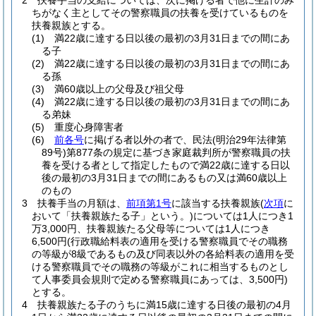
2
扶養手当の支給については、次に掲げる者で他に生計のみ
ちがなく主としてその警察職員の扶養を受けているものを
扶養親族とする。
(1)
満22歳に達する日以後の最初の3月31日までの間にあ
る子
(2)
満22歳に達する日以後の最初の3月31日までの間にあ
る孫
(3)
満60歳以上の父母及び祖父母
(4)
満22歳に達する日以後の最初の3月31日までの間にあ
る弟妹
(5)
重度心身障害者
(6)
前各号
に掲げる者以外の者で、民法
(明治29年法律第
89号)
第877条の規定に基づき家庭裁判所が警察職員の扶
養を受ける者として指定したもので満22歳に達する日以
後の最初の3月31日までの間にあるもの又は満60歳以上
のもの
3
扶養手当の月額は、
前項第1号
に該当する扶養親族
(
次項
に
おいて「扶養親族たる子」という。)
については1人につき1
万3,000円、扶養親族たる父母等については1人につき
6,500円
(行政職給料表の適用を受ける警察職員でその職務
の等級が8級であるもの及び同表以外の各給料表の適用を受
ける警察職員でその職務の等級がこれに相当するものとし
て人事委員会規則で定める警察職員にあっては、3,500円)
とする。
4
扶養親族たる子のうちに満15歳に達する日後の最初の4月