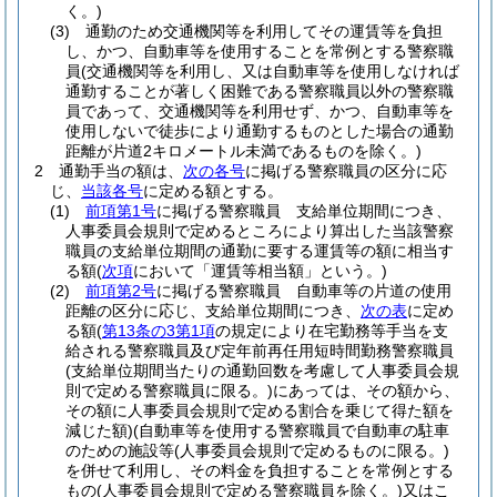
く。)
(3)
通勤のため交通機関等を利用してその運賃等を負担
し、かつ、自動車等を使用することを常例とする警察職
員
(交通機関等を利用し、又は自動車等を使用しなければ
通勤することが著しく困難である警察職員以外の警察職
員であって、交通機関等を利用せず、かつ、自動車等を
使用しないで徒歩により通勤するものとした場合の通勤
距離が片道2キロメートル未満であるものを除く。)
2
通勤手当の額は、
次の各号
に掲げる警察職員の区分に応
じ、
当該各号
に定める額とする。
(1)
前項第1号
に掲げる警察職員 支給単位期間につき、
人事委員会規則で定めるところにより算出した当該警察
職員の支給単位期間の通勤に要する運賃等の額に相当す
る額
(
次項
において「運賃等相当額」という。)
(2)
前項第2号
に掲げる警察職員 自動車等の片道の使用
距離の区分に応じ、支給単位期間につき、
次の表
に定め
る額
(
第13条の3第1項
の規定により在宅勤務等手当を支
給される警察職員及び定年前再任用短時間勤務警察職員
(支給単位期間当たりの通勤回数を考慮して人事委員会規
則で定める警察職員に限る。)
にあっては、その額から、
その額に人事委員会規則で定める割合を乗じて得た額を
減じた額)
(自動車等を使用する警察職員で自動車の駐車
のための施設等
(人事委員会規則で定めるものに限る。)
を併せて利用し、その料金を負担することを常例とする
もの
(人事委員会規則で定める警察職員を除く。)
又はこ