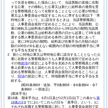
って住居を移転した場合において、当該異動の直後に在勤
する公署、その移転した公署又は新たに給料表の適用を受
ける警察職員となって在勤することとなった公署が特地公
署又は人事委員会が指定するこれらに準ずる公署
(以下「準
特地公署」という。)
に該当するときは、当該警察職員に
は、人事委員会規則で定めるところにより、当該異動、公
署の移転又は給料表の適用の日から3年以内の期間
(当該異
動、公署の移転又は給料表の適用の日から起算して3年を経
過する際人事委員会の定める条件に該当する者にあって
は、更に3年以内の期間)
、給料及び扶養手当の月額の合計
額の100分の6を超えない範囲内の月額の特地勤務手当に準
ずる手当を支給する。
2
新たに特地公署又は準特地公署に該当することとなった公
署に在勤する警察職員のうち人事委員会規則で定めるもの
その他
前項
の規定による手当を支給される警察職員との権
衡上必要があると認められるものとして人事委員会規則で
定める警察職員には、人事委員会規則の定めるところによ
り、
同項
の規定に準じて、特地勤務手当に準ずる手当を支
給する。
(昭45条例69・追加、平9条例58・令6条例64・令7
条例60・一部改正)
(期末手当)
第18条
期末手当は、6月1日及び12月1日
(以下この条から
第
18条の3
までにおいてこれらの日を「基準日」という。)
に
それぞれ在職する警察職員に対して、人事委員会規則で定