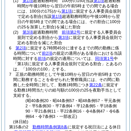
(1)
第1項
超過勤務時間 100分の150
(当該
第1項
超過勤務
時間が午後10時から翌日の午前5時までの間である場合
には、100分の175)
から
第1項
に規定する人事委員会規則
で定める割合
(当該
第1項
超過勤務時間が午後10時から翌
日の午前5時までの間である場合には、その割合に100分
の25を加算した割合)
を減じた割合
(2)
第3項
超過勤務時間
前項第2号
に規定する人事委員会
規則で定める割合から
第3項
に規定する人事委員会規則で
定める割合を減じた割合
6
第2項
に規定する7時間45分に達するまでの間の勤務に係
る時間について
前2項
の規定の適用がある場合における当該
時間に対する
前項
の規定の適用については、
同項第1号
中
「第1項に規定する人事委員会規則で定める割合」とあるの
は、「100分の100」とする。
7
正規の勤務時間として午後10時から翌日の午前5時までの
間に勤務することを命ぜられた警察職員には、その間に勤
務した全時間に対して、勤務1時間につき
第22条
に規定す
る勤務1時間当たりの給与額の100分の25を夜勤手当として
支給する。
(昭40条例20・昭44条例57・昭48条例57・平元条例
2・平5条例30・平7条例4・平12条例5・平18条例
90・平21条例11・平22条例16・令4条例47・令6条
例64・令7条例3・一部改正)
(休日給)
第15条の2
勤務時間条例第8条
に規定する祝日法による休日