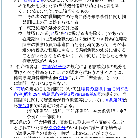
(4)
次条第1項
の規定により期末手当の支給を一時差し止
める処分を受けた者
(当該処分を取り消された者を除
く。)
で次のいずれかに該当するもの
ア
その者の在職期間中の行為に係る刑事事件に関し拘
禁刑以上の刑に処せられた者
イ
懲戒免職の処分を受けた者
ウ
離職した者
(
ア
及び
イ
に掲げる者を除く。)
であって
在職期間中に懲戒免職の処分を受けるべき行為
(在職期
間中の警察職員の非違に当たる行為であって、その非
違の内容及び程度に照らして懲戒免職の処分に値する
ことが明らかなものをいう。以下同じ。)
をしたと任命
権者が認めたもの
2
任命権者は、
前項第4号ウ
の規定による懲戒免職の処分を
受けるべき行為をしたことの認定を行おうとするときは、
徳島県職員倫理審査会
(
次項
において「審査会」という。)
に諮問しなければならない。
3
前項
の規定による諮問については
職員の退職手当に関する
条例
(昭和29年徳島県条例第3号)
第18条第5項
の規定の、当
該諮問に関して審査会が行う調査等については
同条第2項
か
ら
第4項
までの規定の例による。
(平9条例58・追加、平21条例65・令元条例18・令7
条例7・一部改正)
第18条の3
任命権者は、支給日に期末手当を支給すること
とされていた者が
次の各号
のいずれかに該当する場合は、
当該期末手当の支給を一時差し止めることができる。