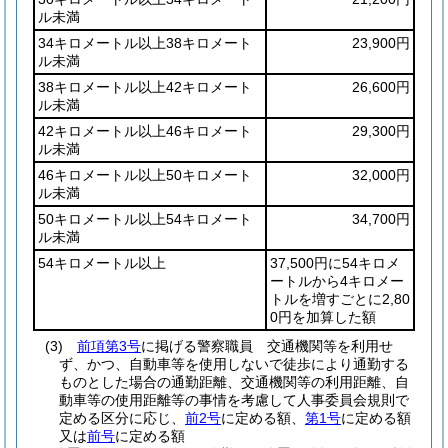
ル未満
34キロメートル以上38キロメート
23,900円
ル未満
38キロメートル以上42キロメート
26,600円
ル未満
42キロメートル以上46キロメート
29,300円
ル未満
46キロメートル以上50キロメート
32,000円
ル未満
50キロメートル以上54キロメート
34,700円
ル未満
54キロメートル以上
37,500円に54キロメ
ートルから4キロメー
トルを増すごとに2,80
0円を加算した額
(3)
前項第3号
に掲げる警察職員 交通機関等を利用せ
ず、かつ、自動車等を使用しないで徒歩により通勤する
ものとした場合の通勤距離、交通機関等の利用距離、自
動車等の使用距離等の事情を考慮して人事委員会規則で
定める区分に応じ、
前2号
に定める額、
第1号
に定める額
又は
前号
に定める額