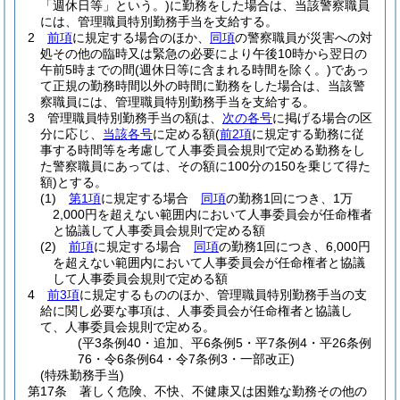
「週休日等」という。)
に勤務をした場合は、当該警察職員
には、管理職員特別勤務手当を支給する。
2
前項
に規定する場合のほか、
同項
の警察職員が災害への対
処その他の臨時又は緊急の必要により午後10時から翌日の
午前5時までの間
(週休日等に含まれる時間を除く。)
であっ
て正規の勤務時間以外の時間に勤務をした場合は、当該警
察職員には、管理職員特別勤務手当を支給する。
3
管理職員特別勤務手当の額は、
次の各号
に掲げる場合の区
分に応じ、
当該各号
に定める額
(
前2項
に規定する勤務に従
事する時間等を考慮して人事委員会規則で定める勤務をし
た警察職員にあっては、その額に100分の150を乗じて得た
額)
とする。
(1)
第1項
に規定する場合
同項
の勤務1回につき、1万
2,000円を超えない範囲内において人事委員会が任命権者
と協議して人事委員会規則で定める額
(2)
前項
に規定する場合
同項
の勤務1回につき、6,000円
を超えない範囲内において人事委員会が任命権者と協議
して人事委員会規則で定める額
4
前3項
に規定するもののほか、管理職員特別勤務手当の支
給に関し必要な事項は、人事委員会が任命権者と協議し
て、人事委員会規則で定める。
(平3条例40・追加、平6条例5・平7条例4・平26条例
76・令6条例64・令7条例3・一部改正)
(特殊勤務手当)
第17条
著しく危険、不快、不健康又は困難な勤務その他の