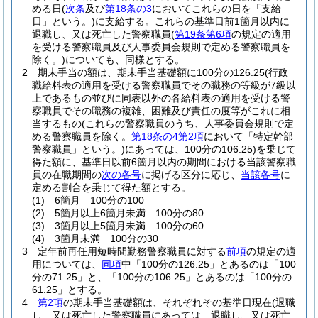
める日
(
次条
及び
第18条の3
においてこれらの日を「支給
日」という。)
に支給する。
これらの基準日前1箇月以内に
退職し、又は死亡した警察職員
(
第19条第6項
の規定の適用
を受ける警察職員及び人事委員会規則で定める警察職員を
除く。)
についても、同様とする。
2
期末手当の額は、期末手当基礎額に100分の126.25
(行政
職給料表の適用を受ける警察職員でその職務の等級が7級以
上であるもの並びに同表以外の各給料表の適用を受ける警
察職員でその職務の複雑、困難及び責任の度等がこれに相
当するもの
(これらの警察職員のうち、人事委員会規則で定
める警察職員を除く。
第18条の4第2項
において「特定幹部
警察職員」という。)
にあっては、100分の106.25)
を乗じて
得た額に、基準日以前6箇月以内の期間における当該警察職
員の在職期間の
次の各号
に掲げる区分に応じ、
当該各号
に
定める割合を乗じて得た額とする。
(1)
6箇月 100分の100
(2)
5箇月以上6箇月未満 100分の80
(3)
3箇月以上5箇月未満 100分の60
(4)
3箇月未満 100分の30
3
定年前再任用短時間勤務警察職員に対する
前項
の規定の適
用については、
同項
中「100分の126.25」とあるのは「100
分の71.25」と、「100分の106.25」とあるのは「100分の
61.25」とする。
4
第2項
の期末手当基礎額は、それぞれその基準日現在
(退職
し、又は死亡した警察職員にあっては、退職し、又は死亡