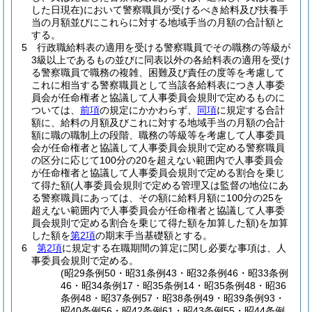
した日現在)
において警察職員が受けるべき給料及び扶養手
当の月額並びにこれらに対する地域手当の月額の合計額と
する。
5
行政職給料表の適用を受ける警察職員でその職務の等級が
3級以上であるもの並びに同表以外の各給料表の適用を受け
る警察職員で職務の複雑、困難及び責任の度等を考慮して
これに相当する警察職員として当該各給料表につき人事委
員会が任命権者と協議して人事委員会規則で定めるものに
ついては、
前項
の規定にかかわらず、
同項
に規定する合計
額に、給料の月額及びこれに対する地域手当の月額の合計
額に職の職制上の段階、職務の等級等を考慮して人事委員
会が任命権者と協議して人事委員会規則で定める警察職員
の区分に応じて100分の20を超えない範囲内で人事委員会
が任命権者と協議して人事委員会規則で定める割合を乗じ
て得た額
(人事委員会規則で定める管理又は監督の地位にあ
る警察職員にあっては、その額に給料月額に100分の25を
超えない範囲内で人事委員会が任命権者と協議して人事委
員会規則で定める割合を乗じて得た額を加算した額)
を加算
した額を
第2項
の期末手当基礎額とする。
6
第2項
に規定する在職期間の算定に関し必要な事項は、人
事委員会規則で定める。
(昭29条例50・昭31条例43・昭32条例46・昭33条例
46・昭34条例17・昭35条例14・昭35条例48・昭36
条例48・昭37条例57・昭38条例49・昭39条例93・
昭40条例56・昭42条例61・昭43条例55・昭44条例