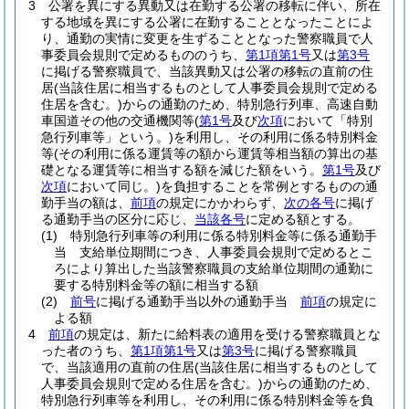
3
公署を異にする異動又は在勤する公署の移転に伴い、所在
する地域を異にする公署に在勤することとなったことによ
り、通勤の実情に変更を生ずることとなった警察職員で人
事委員会規則で定めるもののうち、
第1項第1号
又は
第3号
に掲げる警察職員で、当該異動又は公署の移転の直前の住
居
(当該住居に相当するものとして人事委員会規則で定める
住居を含む。)
からの通勤のため、特別急行列車、高速自動
車国道その他の交通機関等
(
第1号
及び
次項
において「特別
急行列車等」という。)
を利用し、その利用に係る特別料金
等
(その利用に係る運賃等の額から運賃等相当額の算出の基
礎となる運賃等に相当する額を減じた額をいう。
第1号
及び
次項
において同じ。)
を負担することを常例とするものの通
勤手当の額は、
前項
の規定にかかわらず、
次の各号
に掲げ
る通勤手当の区分に応じ、
当該各号
に定める額とする。
(1)
特別急行列車等の利用に係る特別料金等に係る通勤手
当 支給単位期間につき、人事委員会規則で定めるとこ
ろにより算出した当該警察職員の支給単位期間の通勤に
要する特別料金等の額に相当する額
(2)
前号
に掲げる通勤手当以外の通勤手当
前項
の規定に
よる額
4
前項
の規定は、新たに給料表の適用を受ける警察職員とな
った者のうち、
第1項第1号
又は
第3号
に掲げる警察職員
で、当該適用の直前の住居
(当該住居に相当するものとして
人事委員会規則で定める住居を含む。)
からの通勤のため、
特別急行列車等を利用し、その利用に係る特別料金等を負