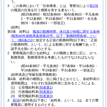
う。
3
この条例において「任命権者」とは、警察法により
前2項
の職員の任免を行う権限を有する者をいう。
(昭29条例50・昭32条例46・昭40条例20・平元条例
2・平12条例5・平15条例47・平21条例87・令元条
例29・令2条例63・一部改正)
(給料)
第3条
給料は、
職員の勤務時間、休日及び休暇に関する条例
(昭和40年徳島県条例第20号。以下「勤務時間条例」とい
う。)
第6条の2
に規定する正規の勤務時間
(以下単に「正規
の勤務時間」という。)
による勤務に対する報酬であって、
諸手当を除いたものとする。
2
警察職員の受ける給料は、その職務と責任に応じ、かつ、
勤務実績、勤務環境等を考慮したものでなければならな
い。
(昭44条例57・平元条例2・平7条例4・平14条例2・
平18条例90・平19条例7・平31条例3・一部改正)
(給料表及び等級別基準職務表)
第4条
給料表の種類は、次に掲げるとおりとし、各給料表の
適用範囲は、それぞれ当該給料表に定めるところによる。
(1)
公安職給料表
(
別表第1
)
(2)
行政職給料表
(
別表第2
)
(3)
研究職給料表
(
別表第3
)
2
前項
の給料表
(以下単に「給料表」という。)
は、全ての警
察職員に適用するものとする。