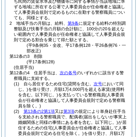
ち民間の賃金水準及び物価等に関する事情が当該地域に準
ずる地域に所在する公署で人事委員会が任命権者と協議し
て人事委員会規則で定めるものに在勤する警察職員につい
ても、同様とする。
2
地域手当の月額は、給料、
第9条
に規定する給料の特別調
整額及び扶養手当の月額の合計額に、100分の20を超えな
い範囲内で人事委員会が任命権者と協議して人事委員会規
則で定める割合を乗じて得た額とする。
(平9条例35・全改、平17条例128・平26条例76・一
部改正)
第12条の3
削除
(平17条例128)
(住居手当)
第12条の4
住居手当は、
次の各号
のいずれかに該当する警
察職員に支給する。
(1)
自ら居住するため住宅
(貸間を含む。
次号
において同
じ。)
を借り受け、月額1万4,000円を超える家賃
(使用料
を含む。以下同じ。)
を支払っている警察職員
(人事委員
会が任命権者と協議して人事委員会規則で定める警察職
員を除く。)
(2)
第13条の2第1項
又は
第3項
の規定により単身赴任手当
を支給される警察職員で、配偶者
(届出をしないが事実上
婚姻関係と同様の事情にある者を含む。以下同じ。)
が居
住するための住宅
(人事委員会が任命権者と協議して人事
委員会規則で定める住宅を除く。)
を借り受け、月額1万