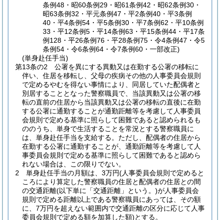
条例48・昭60条例29・昭61条例42・昭62条例30・
昭63条例32・平元条例47・平2条例40・平3条例
40・平4条例54・平5条例30・平7条例62・平10条例
33・平12条例5・平14条例63・平15条例44・平17条
例128・平26条例76・平28条例75・令4条例47・令5
条例54・令6条例64・令7条例60・一部改正)
(単身赴任手当)
第13条の2
公署を異にする異動又は在勤する公署の移転に
伴い、住居を移転し、父母の疾病その他の人事委員会規則
で定めるやむを得ない事情により、同居していた配偶者と
別居することとなった警察職員で、当該異動又は公署の移
転の直前の住居から当該異動又は公署の移転の直後に在勤
する公署に通勤することが通勤距離等を考慮して人事委員
会規則で定める基準に照らして困難であると認められるも
ののうち、単身で生活することを常況とする警察職員に
は、単身赴任手当を支給する。
ただし、配偶者の住居から
在勤する公署に通勤することが、通勤距離等を考慮して人
事委員会規則で定める基準に照らして困難であると認めら
れない場合は、この限りでない。
2
単身赴任手当の月額は、3万円
(人事委員会規則で定めると
ころにより算定した警察職員の住居と配偶者の住居との間
の交通距離
(以下単に「交通距離」という。)
が人事委員会
規則で定める距離以上である警察職員にあっては、その額
に、7万円を超えない範囲内で交通距離の区分に応じて人事
委員会規則で定める額を加算した額)
とする。