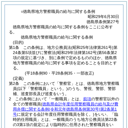
○徳島県地方警察職員の給与に関する条例
昭和29年6月30日
徳島県条例第27号
徳島県地方警察職員の給与に関する条例をここに公布す
る。
徳島県地方警察職員の給与に関する条例
(目的)
第1条
この条例は、地方公務員法
(昭和25年法律第261号)
第
24条第5項並びに警察法
(昭和29年法律第162号)
第56条第2
項の規定に基づき、別に条例で定めるもののほか、徳島県
地方警察職員の給与に関する事項を定めることを目的とす
る。
(平18条例90・平28条例35・一部改正)
(定義)
第2条
この条例において「警察官」とは、徳島県地方警察職
員
(以下「警察職員」という。)
のうち、警視、警部、警部
補、巡査部長及び巡査をいう。
2
この条例において「一般職員」とは、
前項
の警察官以外の
全ての警察職員
(
徳島県会計年度任用警察職員の給与及び費
用弁償に関する条例
(令和元年徳島県条例第30号)
第2条第1
号
に規定する会計年度任用警察職員を除く。)
をいい、「臨
時的任用職員」とは、一般職員のうち地方公務員法第22条
の3第1項の規定により臨時的に任用された警察職員をい