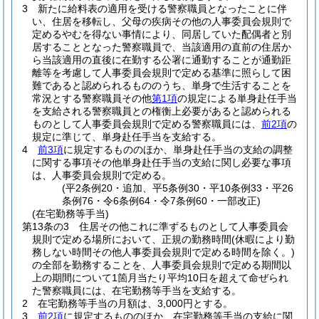
3
新たに給料表の適用を受ける警察職員となったことに伴
い、住居を移転し、父母の疾病その他の人事委員会規則で
定めるやむを得ない事情により、同居していた配偶者と別
居することとなった警察職員で、当該適用の直前の住居か
ら当該適用の直後に在勤する公署に通勤することが通勤距
離等を考慮して人事委員会規則で定める基準に照らして困
難であると認められるもののうち、単身で生活することを
常況とする警察職員その他
第1項
の規定による単身赴任手当
を支給される警察職員との権衡上必要があると認められる
ものとして人事委員会規則で定める警察職員には、
前2項
の
規定に準じて、単身赴任手当を支給する。
4
前3項
に規定するもののほか、単身赴任手当の支給の調整
に関する事項その他単身赴任手当の支給に関し必要な事項
は、人事委員会規則で定める。
(平2条例20・追加、平5条例30・平10条例33・平26
条例76・令6条例64・令7条例60・一部改正)
(在宅勤務等手当)
第13条の3
住居その他これに準ずるものとして人事委員会
規則で定める場所において、正規の勤務時間
(休暇により勤
務しない時間その他人事委員会規則で定める時間を除く。)
の全部を勤務することを、人事委員会規則で定める期間以
上の期間について1箇月当たり平均10日を超えて命ぜられ
た警察職員には、在宅勤務等手当を支給する。
2
在宅勤務等手当の月額は、3,000円とする。
3
前2項
に規定するもののほか、在宅勤務等手当の支給に関