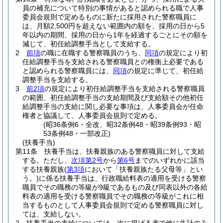
員の補充について特別の事情があると認められる職で人事
委員会規則で定めるものに新たに採用された警察職員に
は、月額2,500円を超えない範囲内の額を、採用の日から5
年以内の期間、採用の日から1年を経過するごとにその額を
減じて、初任給調整手当として支給する。
2
前項
の職に在職する警察職員のうち、
同項
の規定により初
任給調整手当を支給される警察職員との権衡上必要である
と認められる警察職員には、
同項
の規定に準じて、初任給
調整手当を支給する。
3
前2項
の規定により初任給調整手当を支給される警察職員
の範囲、初任給調整手当の支給期間及び支給額その他初任
給調整手当の支給に関し必要な事項は、人事委員会が任命
権者と協議して、人事委員会規則で定める。
(昭36条例6・全改、昭32条例48・昭39条例93・昭
53条例48・一部改正)
(扶養手当)
第11条
扶養手当は、扶養親族のある警察職員に対して支給
する。
ただし、
次項第2号
から
第6号
までのいずれかに該当
する扶養親族
(
第3項
において「扶養親族たる父母等」とい
う。)
に係る扶養手当は、行政職給料表の適用を受ける警察
職員でその職務の等級が9級であるもの及び同表以外の各給
料表の適用を受ける警察職員でその職務の等級がこれに相
当するものとして人事委員会規則で定める警察職員に対し
ては、支給しない。