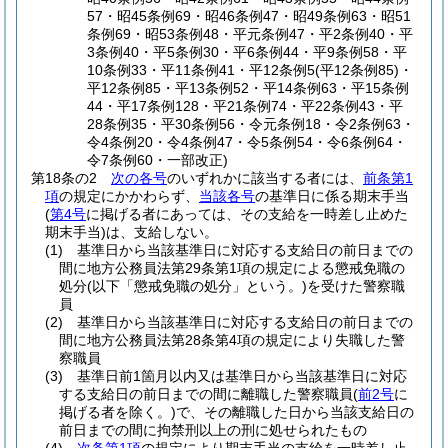
57・昭45条例69・昭46条例47・昭49条例63・昭51
条例69・昭53条例48・平元条例47・平2条例40・平
3条例40・平5条例30・平6条例44・平9条例58・平
10条例33・平11条例41・平12条例5(平12条例85)・
平12条例85・平13条例52・平14条例63・平15条例
44・平17条例128・平21条例74・平22条例43・平
28条例35・平30条例56・令元条例18・令2条例63・
令4条例20・令4条例47・令5条例54・令6条例64・
令7条例60・一部改正)
第18条の2
次の各号
のいずれかに該当する者には、
前条第1
項
の規定にかかわらず、
当該各号
の基準日に係る期末手当
(
第4号
に掲げる者にあっては、その支給を一時差し止めた
期末手当)
は、支給しない。
(1)
基準日から当該基準日に対応する支給日の前日までの
間に地方公務員法第29条第1項の規定による懲戒免職の
処分
(以下「懲戒免職の処分」という。)
を受けた警察職
員
(2)
基準日から当該基準日に対応する支給日の前日までの
間に地方公務員法第28条第4項の規定により失職した警
察職員
(3)
基準日前1箇月以内又は基準日から当該基準日に対応
する支給日の前日までの間に離職した警察職員
(
前2号
に
掲げる者を除く。)
で、その離職した日から当該支給日の
前日までの間に拘禁刑以上の刑に処せられたもの