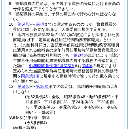
8
警察職員の昇給は、その属する職務の等級における最高の
号俸を超えて行うことができない。
9
警察職員の昇給は、予算の範囲内で行わなければならな
い。
10
第5項
から
前項
までに規定するもののほか、警察職員の
昇給に関し必要な事項は、人事委員会規則で定める。
11
地方公務員法第22条の4第1項の規定により採用された警
察職員
(以下「定年前再任用短時間勤務警察職員」とい
う。)
の給料月額は、当該定年前再任用短時間勤務警察職員
に適用される給料表の定年前再任用短時間勤務警察職員の
欄に掲げる基準給料月額のうち、
第2項
の規定により当該定
年前再任用短時間勤務警察職員の属する職務の等級に応じ
た額に、
勤務時間条例第2条第3項
又は
第4項
の規定により
定められた当該定年前再任用短時間勤務警察職員の勤務時
間を
同条第1項
に規定する勤務時間で除して得た数を乗じて
得た額とする。
12
第5項
から
第10項
までの規定は、臨時的任用職員には適
用しない。
(昭32条例46・全改、昭35条例48・昭60条例29・平
12条例5・平17条例128・平24条例85・平26条例
76・平28条例35・令元条例29・令4条例47・令6条
例64・一部改正)
第6条及び第7条
削除
(令6条例64)
(給料の調整)