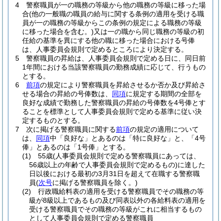
4
警察職員が一の職務の等級から他の職務の等級に移った場
合
(他の一般職の職員の給与に関する条例の適用を受ける職
員が一の職務の等級からこの条例の規定による職務の等級
に移った場合を含む。)
又は一の職から同じ職務の等級の初
任給の基準を異にする他の職に移った場合における号俸
は、人事委員会規則で定めるところにより決定する。
5
警察職員の昇給は、人事委員会規則で定める日に、同日前
1年間における当該警察職員の勤務成績に応じて、行うもの
とする。
6
前項
の規定により警察職員を昇給させるか否か及び昇給さ
せる場合の昇給の号俸数は、
同項
に規定する期間の全部を
良好な成績で勤務した警察職員の昇給の号俸数を4号俸とす
ることを標準として人事委員会規則で定める基準に従い決
定するものとする。
7
次に掲げる警察職員に関する
前項
の規定の適用について
は、
同項
中「良好な」とあるのは「特に良好な」と、「4号
俸」とあるのは「1号俸」とする。
(1)
55歳
(人事委員会規則で定める警察職員にあっては、
56歳以上の年齢で人事委員会規則で定めるもの)
に達した
日以後における最初の3月31日を超えて在職する警察職
員
(
次号
に掲げる警察職員を除く。)
(2)
行政職給料表の適用を受ける警察職員でその職務の等
級が8級以上であるもの及び同表以外の各給料表の適用を
受ける警察職員でその職務の等級がこれに相当するもの
として人事委員会規則で定める警察職員