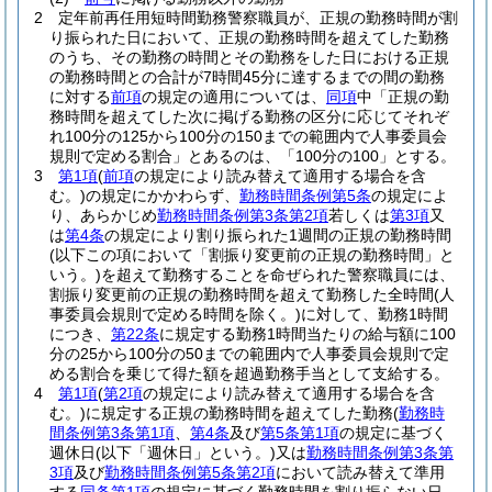
2
定年前再任用短時間勤務警察職員が、正規の勤務時間が割
り振られた日において、正規の勤務時間を超えてした勤務
のうち、その勤務の時間とその勤務をした日における正規
の勤務時間との合計が7時間45分に達するまでの間の勤務
に対する
前項
の規定の適用については、
同項
中「正規の勤
務時間を超えてした次に掲げる勤務の区分に応じてそれぞ
れ100分の125から100分の150までの範囲内で人事委員会
規則で定める割合」とあるのは、「100分の100」とする。
3
第1項
(
前項
の規定により読み替えて適用する場合を含
む。)
の規定にかかわらず、
勤務時間条例第5条
の規定によ
り、あらかじめ
勤務時間条例第3条第2項
若しくは
第3項
又
は
第4条
の規定により割り振られた1週間の正規の勤務時間
(以下この項において「割振り変更前の正規の勤務時間」と
いう。)
を超えて勤務することを命ぜられた警察職員には、
割振り変更前の正規の勤務時間を超えて勤務した全時間
(人
事委員会規則で定める時間を除く。)
に対して、勤務1時間
につき、
第22条
に規定する勤務1時間当たりの給与額に100
分の25から100分の50までの範囲内で人事委員会規則で定
める割合を乗じて得た額を超過勤務手当として支給する。
4
第1項
(
第2項
の規定により読み替えて適用する場合を含
む。)
に規定する正規の勤務時間を超えてした勤務
(
勤務時
間条例第3条第1項
、
第4条
及び
第5条第1項
の規定に基づく
週休日
(以下「週休日」という。)
又は
勤務時間条例第3条第
3項
及び
勤務時間条例第5条第2項
において読み替えて準用