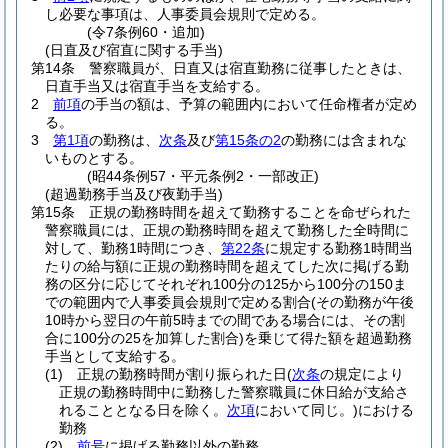
し必要な事項は、人事委員会規則で定める。
(令7条例60・追加)
(日直及び宿直に関する手当)
第14条
警察職員が、日直又は宿直勤務に従事したときは、
日直手当又は宿直手当を支給する。
2
前項
の手当の額は、予算の範囲内において任命権者が定め
る。
3
第1項
の勤務は、
次条
及び
第15条の2
の勤務には含まれな
いものとする。
(昭44条例57・平元条例2・一部改正)
(超過勤務手当及び夜勤手当)
第15条
正規の勤務時間を超えて勤務することを命ぜられた
警察職員には、正規の勤務時間を超えて勤務した全時間に
対して、勤務1時間につき、
第22条
に規定する勤務1時間当
たりの給与額に正規の勤務時間を超えてした次に掲げる勤
務の区分に応じてそれぞれ100分の125から100分の150ま
での範囲内で人事委員会規則で定める割合
(その勤務が午後
10時から翌日の午前5時までの間である場合には、その割
合に100分の25を加算した割合)
を乗じて得た額を超過勤務
手当として支給する。
(1)
正規の勤務時間が割り振られた日
(
次条
の規定により
正規の勤務時間中に勤務した警察職員に休日給が支給さ
れることとなる日を除く。
次項
において同じ。)
における
勤務
(2)
前号
に掲げる勤務以外の勤務