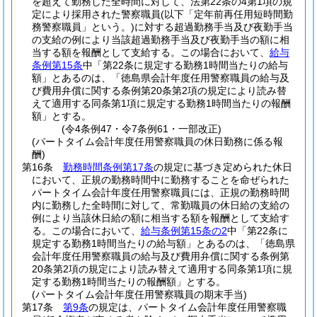
を超えて勤務した全時間に対して、法第22条の4第1項の規
定により採用された警察職員
(以下「定年前再任用短時間勤
務警察職員」という。)
に対する超過勤務手当及び夜勤手当
の支給の例により当該超過勤務手当及び夜勤手当の額に相
当する額を報酬として支給する。
この場合において、
給与
条例第15条
中「第22条に規定する勤務1時間当たりの給与
額」とあるのは、「徳島県会計年度任用警察職員の給与及
び費用弁償に関する条例第20条第2項の規定により読み替
えて適用する同条第1項に規定する勤務1時間当たりの報酬
額」とする。
(令4条例47・令7条例61・一部改正)
(パートタイム会計年度任用警察職員の休日勤務に係る報
酬)
第16条
勤務時間条例第17条
の規定に基づき定められた休日
において、正規の勤務時間中に勤務することを命ぜられた
パートタイム会計年度任用警察職員には、正規の勤務時間
内に勤務した全時間に対して、常勤職員の休日給の支給の
例により当該休日給の額に相当する額を報酬として支給す
る。
この場合において、
給与条例第15条の2
中「第22条に
規定する勤務1時間当たりの給与額」とあるのは、「徳島県
会計年度任用警察職員の給与及び費用弁償に関する条例第
20条第2項の規定により読み替えて適用する同条第1項に規
定する勤務1時間当たりの報酬額」とする。
(パートタイム会計年度任用警察職員の期末手当)
第17条
第9条
の規定は、パートタイム会計年度任用警察職