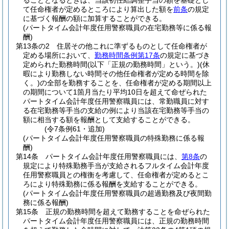
ることとなるときは、当該初任給調整手当の額を基礎とし
て任命権者が定めるところにより算出した額を
前条
の規定
に基づく報酬の額に加算することができる。
(パートタイム会計年度任用警察職員の在宅勤務等に係る報
酬)
第13条の2
住居その他これに準ずるものとして任命権者が
定める場所において、
勤務時間条例第17条
の規定に基づき
定められた勤務時間
(以下「正規の勤務時間」という。)
(休
暇により勤務しない時間その他任命権者が定める時間を除
く。)
の全部を勤務することを、任命権者が定める期間以上
の期間について1箇月当たり平均10日を超えて命ぜられた
パートタイム会計年度任用警察職員には、常勤職員に対す
る在宅勤務等手当の支給の例により当該在宅勤務等手当の
額に相当する額を報酬として支給することができる。
(令7条例61・追加)
(パートタイム会計年度任用警察職員の特殊勤務に係る報
酬)
第14条
パートタイム会計年度任用警察職員には、
第8条
の
規定により特殊勤務手当が支給されるフルタイム会計年度
任用警察職員との権衡を考慮して、任命権者が定めるとこ
ろにより特殊勤務に係る報酬を支給することができる。
(パートタイム会計年度任用警察職員の超過勤務及び夜間勤
務に係る報酬)
第15条
正規の勤務時間を超えて勤務することを命ぜられた
パートタイム会計年度任用警察職員には、正規の勤務時間