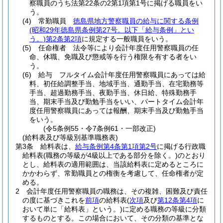
察職員のうち法第22条の2第1項第1号に掲げる職員をい
う。
(4)
常勤職員
徳島県地方警察職員の給与に関する条例
(昭和29年徳島県条例第27号。以下「給与条例」とい
う。)
第2条第2項
に規定する一般職員をいう。
(5)
任命権者 法令等により会計年度任用警察職員の任
命、休職、免職及び懲戒等を行う権限を有する者をい
う。
(6)
給与 フルタイム会計年度任用警察職員にあっては給
料、初任給調整手当、地域手当、通勤手当、在宅勤務等
手当、超過勤務手当、夜勤手当、休日給、特殊勤務手
当、期末手当及び勤勉手当をいい、パートタイム会計年
度任用警察職員にあっては報酬、期末手当及び勤勉手当
をいう。
(令5条例55・令7条例61・一部改正)
(給料表及び等級別基準職務表)
第3条
給料表は、
給与条例第4条第1項第2号
に掲げる行政職
給料表
(職務の等級が4級以上である部分を除く。)
のとおり
とし、給料表の適用範囲は、当該給料表に定めるところに
かかわらず、常勤職員との権衡を考慮して、任命権者が定
める。
2
会計年度任用警察職員の職務は、その複雑、困難及び責任
の度に基づきこれを
前項
の給料表
(
次項
及び
第12条第4項
に
おいて単に「給料表」という。)
に定める職務の等級に分類
するものとする。
この場合において、その分類の基準とな