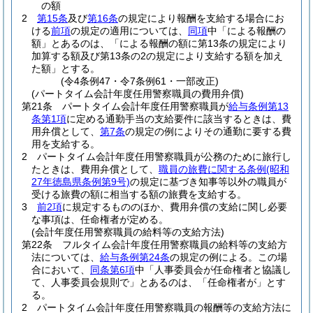
の額
2
第15条
及び
第16条
の規定により報酬を支給する場合にお
ける
前項
の規定の適用については、
同項
中「による報酬の
額」とあるのは、「による報酬の額に第13条の規定により
加算する額及び第13条の2の規定により支給する額を加え
た額」とする。
(令4条例47・令7条例61・一部改正)
(パートタイム会計年度任用警察職員の費用弁償)
第21条
パートタイム会計年度任用警察職員が
給与条例第13
条第1項
に定める通勤手当の支給要件に該当するときは、費
用弁償として、
第7条
の規定の例によりその通勤に要する費
用を支給する。
2
パートタイム会計年度任用警察職員が公務のために旅行し
たときは、費用弁償として、
職員の旅費に関する条例
(昭和
27年徳島県条例第9号)
の規定に基づき知事等以外の職員が
受ける旅費の額に相当する額の旅費を支給する。
3
前2項
に規定するもののほか、費用弁償の支給に関し必要
な事項は、任命権者が定める。
(会計年度任用警察職員の給料等の支給方法)
第22条
フルタイム会計年度任用警察職員の給料等の支給方
法については、
給与条例第24条
の規定の例による。
この場
合において、
同条第6項
中「人事委員会が任命権者と協議し
て、人事委員会規則で」とあるのは、「任命権者が」とす
る。
2
パートタイム会計年度任用警察職員の報酬等の支給方法に