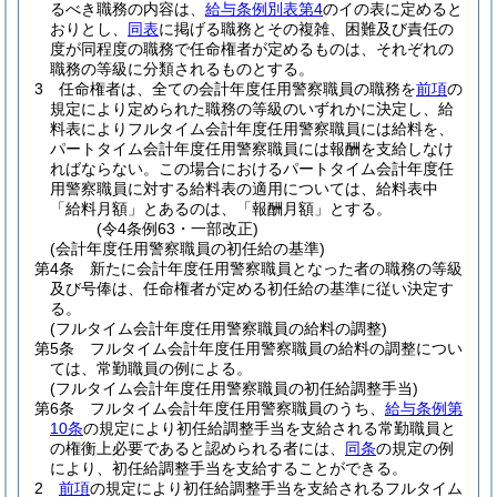
るべき職務の内容は、
給与条例別表第4
のイの表に定めると
おりとし、
同表
に掲げる職務とその複雑、困難及び責任の
度が同程度の職務で任命権者が定めるものは、それぞれの
職務の等級に分類されるものとする。
3
任命権者は、全ての会計年度任用警察職員の職務を
前項
の
規定により定められた職務の等級のいずれかに決定し、給
料表によりフルタイム会計年度任用警察職員には給料を、
パートタイム会計年度任用警察職員には報酬を支給しなけ
ればならない。
この場合におけるパートタイム会計年度任
用警察職員に対する給料表の適用については、給料表中
「給料月額」とあるのは、「報酬月額」とする。
(令4条例63・一部改正)
(会計年度任用警察職員の初任給の基準)
第4条
新たに会計年度任用警察職員となった者の職務の等級
及び号俸は、任命権者が定める初任給の基準に従い決定す
る。
(フルタイム会計年度任用警察職員の給料の調整)
第5条
フルタイム会計年度任用警察職員の給料の調整につい
ては、常勤職員の例による。
(フルタイム会計年度任用警察職員の初任給調整手当)
第6条
フルタイム会計年度任用警察職員のうち、
給与条例第
10条
の規定により初任給調整手当を支給される常勤職員と
の権衡上必要であると認められる者には、
同条
の規定の例
により、初任給調整手当を支給することができる。
2
前項
の規定により初任給調整手当を支給されるフルタイム