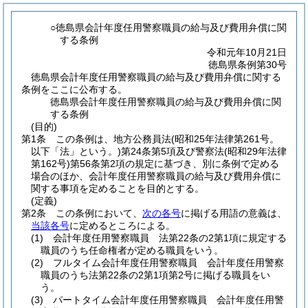
○徳島県会計年度任用警察職員の給与及び費用弁償に関
する条例
令和元年10月21日
徳島県条例第30号
徳島県会計年度任用警察職員の給与及び費用弁償に関する
条例をここに公布する。
徳島県会計年度任用警察職員の給与及び費用弁償に関
する条例
(目的)
第1条
この条例は、地方公務員法
(昭和25年法律第261号。
以下「法」という。)
第24条第5項及び警察法
(昭和29年法律
第162号)
第56条第2項の規定に基づき、別に条例で定める
場合のほか、会計年度任用警察職員の給与及び費用弁償に
関する事項を定めることを目的とする。
(定義)
第2条
この条例において、
次の各号
に掲げる用語の意義は、
当該各号
に定めるところによる。
(1)
会計年度任用警察職員 法第22条の2第1項に規定する
職員のうち任命権者が定める職員をいう。
(2)
フルタイム会計年度任用警察職員 会計年度任用警察
職員のうち法第22条の2第1項第2号に掲げる職員をい
う。
(3)
パートタイム会計年度任用警察職員 会計年度任用警