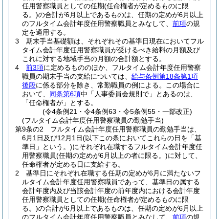
任用警察職員としての任期
(任命権者が定めるものに限
る。)
の合計が6月以上であるものは、任期の定めが6月以上
のフルタイム会計年度任用警察職員とみなして、
前項
の規
定を適用する。
3
期末手当基礎額は、それぞれその基準日現在においてフル
タイム会計年度任用警察職員が受けるべき給料の月額及び
これに対する地域手当の月額の合計額とする。
4
前3項
に定めるもののほか、フルタイム会計年度任用警察
職員の期末手当の支給については、
給与条例第18条第1項
後段
に係る部分を除き、常勤職員の例による。
この場合に
おいて、
同条第6項
中「人事委員会規則で」とあるのは、
「任命権者が」とする。
(令4条例21・令4条例63・令5条例55・一部改正)
(フルタイム会計年度任用警察職員の勤勉手当)
第9条の2
フルタイム会計年度任用警察職員の勤勉手当は、
6月1日及び12月1日
(以下この条においてこれらの日を「基
準日」という。)
にそれぞれ在職するフルタイム会計年度任
用警察職員
(任期の定めが6月以上の者に限る。)
に対して、
任命権者が定める日に支給する。
2
基準日にそれぞれ在職する任期の定めが6月に満たないフ
ルタイム会計年度任用警察職員であって、基準日の属する
会計年度内及び当該会計年度の前年度内における会計年度
任用警察職員としての任期
(任命権者が定めるものに限
る。)
の合計が6月以上であるものは、任期の定めが6月以上
のフルタイム会計年度任用警察職員とみなして、
前項
の規