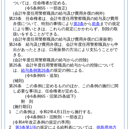
ついては、任命権者が定める。
(令5条例55・一部改正)
(会計年度任用警察職員の給与及び費用弁償の例外)
第23条
任命権者は、会計年度任用警察職員の給与及び費用
弁償について、特別の事情により
第3条
から
前条
までの規定
により難いときは、これらの規定にかかわらず、別段の取
扱いをすることができる。
(会計年度任用警察職員の給与及び費用弁償の口座振替)
第24条
給与及び費用弁償は、会計年度任用警察職員から申
出があったときは、口座振替の方法により支払うことがで
きる。
(会計年度任用警察職員の給与からの控除)
第25条
会計年度任用警察職員の給与からの控除について
は、
給与条例第26条
の規定の例による。
(令6条例65・追加)
(補則)
第26条
この条例に定めるもののほか、この条例の施行に関
し必要な事項は、任命権者が定める。
(令6条例65・旧第25条繰下)
附
則
(施行期日)
1
この条例は、令和2年4月1日から施行する。
(令4条例63・旧附則・一部改正)
(令和4年改正条例の規定の準用)
2
第3条第1項
の規定による給料表については、
徳島県地方