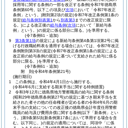
採用等に関する条例の一部を改正する条例
(令和7年徳島県
条例第60号。以下この項及び
次項
において「令和7年改正
条例」という。)
附則第2項の規定
(令和7年改正条例第1条の
規定
(
給与条例別表第1
から
別表第3
までの改正規定に限
る。)
による改正後の
給与条例
(
次項
において「新給与条
例」という。)
の規定に係る部分に限る。)
を準用する。
(令7条例61・追加)
9
第3条第1項
の規定による新給与条例第4条第1項第2号に掲
げる行政職給料表を適用する場合においては、令和7年改正
条例附則第3項の規定
(令和7年改正条例第1条の規定による
改正前の給与条例の規定に基づいて支給された給与に係る
部分に限る。)
を準用する。
(令7条例61・追加)
附
則
(令和4年
条例第21号)
(施行期日)
1
この条例は、令和4年4月1日から施行する。
(令和4年6月に支給する期末手当に関する特例措置)
2
令和3年12月に徳島県地方警察職員の給与に関する条例
(昭和29年徳島県条例第27号)
の規定に基づき期末手当を支
給された者その他の任命権者が定める者の令和4年6月の期
末手当の支給についての改正後の徳島県会計年度任用警察
職員の給与及び費用弁償に関する条例
(以下「新条例」とい
う。)
第9条第5項
(新条例第17条において準用する場合を含
む。以下同じ。)
の規定の適用については、同項中「に係