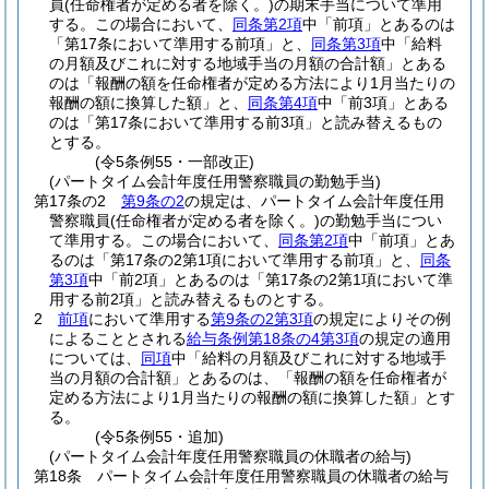
員
(任命権者が定める者を除く。)
の期末手当について準用
する。
この場合において、
同条第2項
中「前項」とあるのは
「第17条において準用する前項」と、
同条第3項
中「給料
の月額及びこれに対する地域手当の月額の合計額」とある
のは「報酬の額を任命権者が定める方法により1月当たりの
報酬の額に換算した額」と、
同条第4項
中「前3項」とある
のは「第17条において準用する前3項」と読み替えるもの
とする。
(令5条例55・一部改正)
(パートタイム会計年度任用警察職員の勤勉手当)
第17条の2
第9条の2
の規定は、パートタイム会計年度任用
警察職員
(任命権者が定める者を除く。)
の勤勉手当につい
て準用する。
この場合において、
同条第2項
中「前項」とあ
るのは「第17条の2第1項において準用する前項」と、
同条
第3項
中「前2項」とあるのは「第17条の2第1項において準
用する前2項」と読み替えるものとする。
2
前項
において準用する
第9条の2第3項
の規定によりその例
によることとされる
給与条例第18条の4第3項
の規定の適用
については、
同項
中「給料の月額及びこれに対する地域手
当の月額の合計額」とあるのは、「報酬の額を任命権者が
定める方法により1月当たりの報酬の額に換算した額」とす
る。
(令5条例55・追加)
(パートタイム会計年度任用警察職員の休職者の給与)
第18条
パートタイム会計年度任用警察職員の休職者の給与