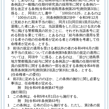
る」とあるのは「及び徳島県地方警察職員の給与に関する
条例及び一般職の任期付研究員の採用等に関する条例の一
部を改正する条例
(令和4年徳島県条例第20号)
附則第3項に
係る」と、同項ただし書中「、「100分の125」とあるのは
「「100分の125」と、同条例附則第2項中「令和3年12月
に支給された期末手当の額に、同月1日
(同日前1箇月以内に
退職した者にあっては、当該退職をした日)
における次の各
号に掲げる警察職員の区分ごとに、それぞれ当該各号に定
める割合を乗じて得た」とあるのは「給与条例の適用を受
ける者その他の任命権者が定める者との権衡を考慮して任
命権者が定める」とする。
3
前項の規定の適用を受ける者以外の者の令和4年6月の期
末手当の支給についての新条例第9条第5項の規定の適用に
ついては、同項中「に係る」とあるのは、「並びに徳島県
地方警察職員の給与に関する条例及び一般職の任期付研究
員の採用等に関する条例の一部を改正する条例
(令和4年徳
島県条例第20号)
附則第2項及び第3項に係る」とする。
(任命権者への委任)
4
前2項に定めるもののほか、この条例の施行に関し必要な
事項は、任命権者が定める。
附
則
(令和4年
条例第47号)
抄
(施行期日)
1
この条例は、令和5年4月1日から施行する。
附
則
(令和4年
条例第63号)
1
この条例は、公布の日から施行する。
ただし、第2条の規