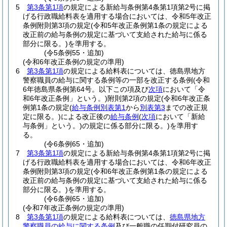
5
第3条第1項
の規定による新給与条例第4条第1項第2号に掲
げる行政職給料表を適用する場合においては、令和5年改正
条例附則第3項の規定
(令和5年改正条例第1条の規定による
改正前の給与条例の規定に基づいて支給された給与に係る
部分に限る。)
を準用する。
(令5条例55・追加)
(令和6年改正条例の規定の準用)
6
第3条第1項
の規定による給料表については、徳島県地方
警察職員の給与に関する条例等の一部を改正する条例
(令和
6年徳島県条例第64号。以下この項及び
次項
において「令
和6年改正条例」という。)
附則第2項の規定
(令和6年改正条
例第1条の規定
(
給与条例別表第1
から
別表第3
までの改正規
定に限る。)
による改正後の
給与条例
(
次項
において「新給
与条例」という。)
の規定に係る部分に限る。)
を準用す
る。
(令6条例65・追加)
7
第3条第1項
の規定による新給与条例第4条第1項第2号に掲
げる行政職給料表を適用する場合においては、令和6年改正
条例附則第3項の規定
(令和6年改正条例第1条の規定による
改正前の給与条例の規定に基づいて支給された給与に係る
部分に限る。)
を準用する。
(令6条例65・追加)
(令和7年改正条例の規定の準用)
8
第3条第1項
の規定による給料表については、
徳島県地方
警察職員の給与に関する条例
及び一般職の任期付研究員の