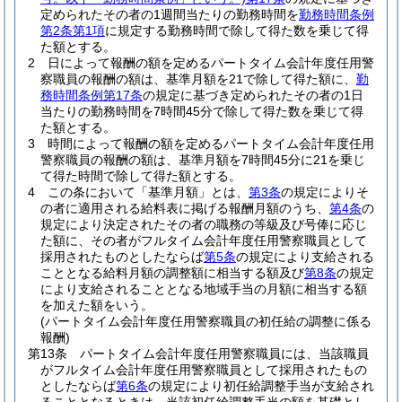
定められたその者の1週間当たりの勤務時間を
勤務時間条例
第2条第1項
に規定する勤務時間で除して得た数を乗じて得
た額とする。
2
日によって報酬の額を定めるパートタイム会計年度任用警
察職員の報酬の額は、基準月額を21で除して得た額に、
勤
務時間条例第17条
の規定に基づき定められたその者の1日
当たりの勤務時間を7時間45分で除して得た数を乗じて得
た額とする。
3
時間によって報酬の額を定めるパートタイム会計年度任用
警察職員の報酬の額は、基準月額を7時間45分に21を乗じ
て得た時間で除して得た額とする。
4
この条において「基準月額」とは、
第3条
の規定によりそ
の者に適用される給料表に掲げる報酬月額のうち、
第4条
の
規定により決定されたその者の職務の等級及び号俸に応じ
た額に、その者がフルタイム会計年度任用警察職員として
採用されたものとしたならば
第5条
の規定により支給される
こととなる給料月額の調整額に相当する額及び
第8条
の規定
により支給されることとなる地域手当の月額に相当する額
を加えた額をいう。
(パートタイム会計年度任用警察職員の初任給の調整に係る
報酬)
第13条
パートタイム会計年度任用警察職員には、当該職員
がフルタイム会計年度任用警察職員として採用されたもの
としたならば
第6条
の規定により初任給調整手当が支給され