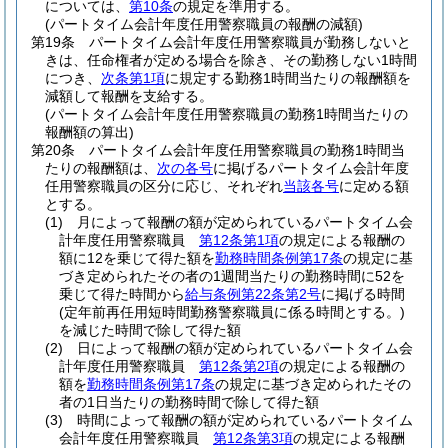
については、
第10条
の規定を準用する。
(パートタイム会計年度任用警察職員の報酬の減額)
第19条
パートタイム会計年度任用警察職員が勤務しないと
きは、任命権者が定める場合を除き、その勤務しない1時間
につき、
次条第1項
に規定する勤務1時間当たりの報酬額を
減額して報酬を支給する。
(パートタイム会計年度任用警察職員の勤務1時間当たりの
報酬額の算出)
第20条
パートタイム会計年度任用警察職員の勤務1時間当
たりの報酬額は、
次の各号
に掲げるパートタイム会計年度
任用警察職員の区分に応じ、それぞれ
当該各号
に定める額
とする。
(1)
月によって報酬の額が定められているパートタイム会
計年度任用警察職員
第12条第1項
の規定による報酬の
額に12を乗じて得た額を
勤務時間条例第17条
の規定に基
づき定められたその者の1週間当たりの勤務時間に52を
乗じて得た時間から
給与条例第22条第2号
に掲げる時間
(定年前再任用短時間勤務警察職員に係る時間とする。)
を減じた時間で除して得た額
(2)
日によって報酬の額が定められているパートタイム会
計年度任用警察職員
第12条第2項
の規定による報酬の
額を
勤務時間条例第17条
の規定に基づき定められたその
者の1日当たりの勤務時間で除して得た額
(3)
時間によって報酬の額が定められているパートタイム
会計年度任用警察職員
第12条第3項
の規定による報酬