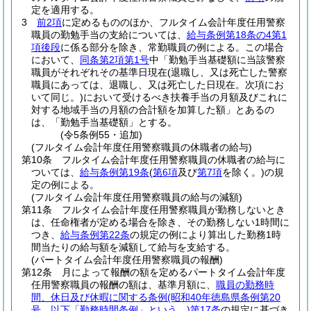
定を適用する。
3
前2項
に定めるもののほか、フルタイム会計年度任用警察
職員の勤勉手当の支給については、
給与条例第18条の4第1
項後段
に係る部分を除き、常勤職員の例による。
この場合
において、
同条第2項第1号
中「勤勉手当基礎額に当該警察
職員がそれぞれその基準日現在
(退職し、又は死亡した警察
職員にあっては、退職し、又は死亡した日現在。次項にお
いて同じ。)
において受けるべき扶養手当の月額及びこれに
対する地域手当の月額の合計額を加算した額」とあるの
は、「勤勉手当基礎額」とする。
(令5条例55・追加)
(フルタイム会計年度任用警察職員の休職者の給与)
第10条
フルタイム会計年度任用警察職員の休職者の給与に
ついては、
給与条例第19条
(
第6項
及び
第7項
を除く。)
の規
定の例による。
(フルタイム会計年度任用警察職員の給与の減額)
第11条
フルタイム会計年度任用警察職員が勤務しないとき
は、任命権者が定める場合を除き、その勤務しない1時間に
つき、
給与条例第22条
の規定の例により算出した勤務1時
間当たりの給与額を減額して給与を支給する。
(パートタイム会計年度任用警察職員の報酬)
第12条
月によって報酬の額を定めるパートタイム会計年度
任用警察職員の報酬の額は、基準月額に、
職員の勤務時
間、休日及び休暇に関する条例
(昭和40年徳島県条例第20
号。以下「勤務時間条例」という。)
第17条
の規定に基づき