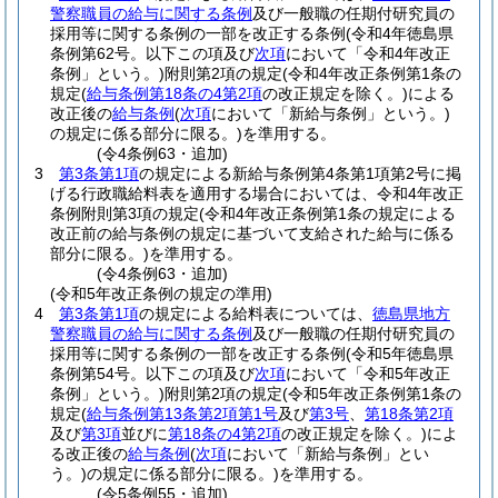
警察職員の給与に関する条例
及び一般職の任期付研究員の
採用等に関する条例の一部を改正する条例
(令和4年徳島県
条例第62号。以下この項及び
次項
において「令和4年改正
条例」という。)
附則第2項の規定
(令和4年改正条例第1条の
規定
(
給与条例第18条の4第2項
の改正規定を除く。)
による
改正後の
給与条例
(
次項
において「新給与条例」という。)
の規定に係る部分に限る。)
を準用する。
(令4条例63・追加)
3
第3条第1項
の規定による新給与条例第4条第1項第2号に掲
げる行政職給料表を適用する場合においては、令和4年改正
条例附則第3項の規定
(令和4年改正条例第1条の規定による
改正前の給与条例の規定に基づいて支給された給与に係る
部分に限る。)
を準用する。
(令4条例63・追加)
(令和5年改正条例の規定の準用)
4
第3条第1項
の規定による給料表については、
徳島県地方
警察職員の給与に関する条例
及び一般職の任期付研究員の
採用等に関する条例の一部を改正する条例
(令和5年徳島県
条例第54号。以下この項及び
次項
において「令和5年改正
条例」という。)
附則第2項の規定
(令和5年改正条例第1条の
規定
(
給与条例第13条第2項第1号
及び
第3号
、
第18条第2項
及び
第3項
並びに
第18条の4第2項
の改正規定を除く。)
によ
る改正後の
給与条例
(
次項
において「新給与条例」とい
う。)
の規定に係る部分に限る。)
を準用する。
(令5条例55・追加)