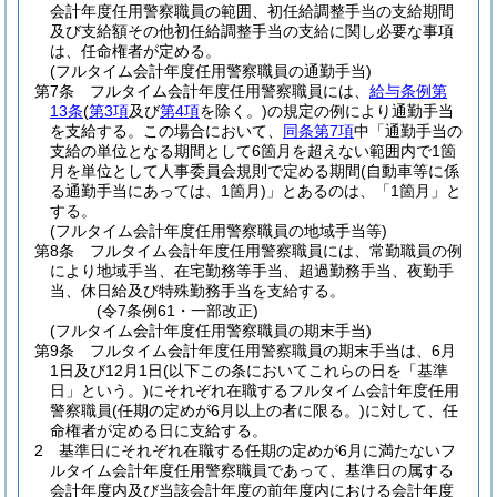
会計年度任用警察職員の範囲、初任給調整手当の支給期間
及び支給額その他初任給調整手当の支給に関し必要な事項
は、任命権者が定める。
(フルタイム会計年度任用警察職員の通勤手当)
第7条
フルタイム会計年度任用警察職員には、
給与条例第
13条
(
第3項
及び
第4項
を除く。)
の規定の例により通勤手当
を支給する。
この場合において、
同条第7項
中「通勤手当の
支給の単位となる期間として6箇月を超えない範囲内で1箇
月を単位として人事委員会規則で定める期間
(自動車等に係
る通勤手当にあっては、1箇月)
」とあるのは、「1箇月」と
する。
(フルタイム会計年度任用警察職員の地域手当等)
第8条
フルタイム会計年度任用警察職員には、常勤職員の例
により地域手当、在宅勤務等手当、超過勤務手当、夜勤手
当、休日給及び特殊勤務手当を支給する。
(令7条例61・一部改正)
(フルタイム会計年度任用警察職員の期末手当)
第9条
フルタイム会計年度任用警察職員の期末手当は、6月
1日及び12月1日
(以下この条においてこれらの日を「基準
日」という。)
にそれぞれ在職するフルタイム会計年度任用
警察職員
(任期の定めが6月以上の者に限る。)
に対して、任
命権者が定める日に支給する。
2
基準日にそれぞれ在職する任期の定めが6月に満たないフ
ルタイム会計年度任用警察職員であって、基準日の属する
会計年度内及び当該会計年度の前年度内における会計年度