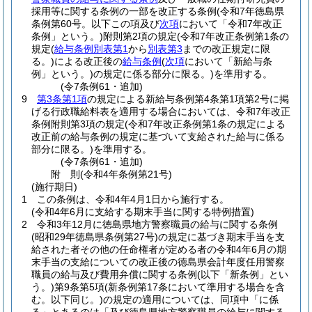
採用等に関する条例の一部を改正する条例
(令和7年徳島県
条例第60号。以下この項及び
次項
において「令和7年改正
条例」という。)
附則第2項の規定
(令和7年改正条例第1条の
規定
(
給与条例別表第1
から
別表第3
までの改正規定に限
る。)
による改正後の
給与条例
(
次項
において「新給与条
例」という。)
の規定に係る部分に限る。)
を準用する。
(令7条例61・追加)
9
第3条第1項
の規定による新給与条例第4条第1項第2号に掲
げる行政職給料表を適用する場合においては、令和7年改正
条例附則第3項の規定
(令和7年改正条例第1条の規定による
改正前の給与条例の規定に基づいて支給された給与に係る
部分に限る。)
を準用する。
(令7条例61・追加)
附
則
(令和4年
条例第21号)
(施行期日)
1
この条例は、令和4年4月1日から施行する。
(令和4年6月に支給する期末手当に関する特例措置)
2
令和3年12月に徳島県地方警察職員の給与に関する条例
(昭和29年徳島県条例第27号)
の規定に基づき期末手当を支
給された者その他の任命権者が定める者の令和4年6月の期
末手当の支給についての改正後の徳島県会計年度任用警察
職員の給与及び費用弁償に関する条例
(以下「新条例」とい
う。)
第9条第5項
(新条例第17条において準用する場合を含
む。以下同じ。)
の規定の適用については、同項中「に係