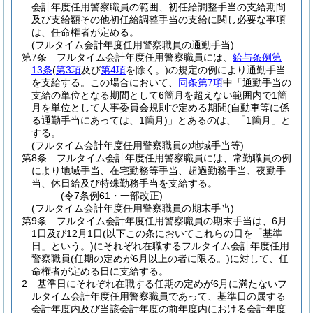
会計年度任用警察職員の範囲、初任給調整手当の支給期間
及び支給額その他初任給調整手当の支給に関し必要な事項
は、任命権者が定める。
(フルタイム会計年度任用警察職員の通勤手当)
第7条
フルタイム会計年度任用警察職員には、
給与条例第
13条
(
第3項
及び
第4項
を除く。)
の規定の例により通勤手当
を支給する。
この場合において、
同条第7項
中「通勤手当の
支給の単位となる期間として6箇月を超えない範囲内で1箇
月を単位として人事委員会規則で定める期間
(自動車等に係
る通勤手当にあっては、1箇月)
」とあるのは、「1箇月」と
する。
(フルタイム会計年度任用警察職員の地域手当等)
第8条
フルタイム会計年度任用警察職員には、常勤職員の例
により地域手当、在宅勤務等手当、超過勤務手当、夜勤手
当、休日給及び特殊勤務手当を支給する。
(令7条例61・一部改正)
(フルタイム会計年度任用警察職員の期末手当)
第9条
フルタイム会計年度任用警察職員の期末手当は、6月
1日及び12月1日
(以下この条においてこれらの日を「基準
日」という。)
にそれぞれ在職するフルタイム会計年度任用
警察職員
(任期の定めが6月以上の者に限る。)
に対して、任
命権者が定める日に支給する。
2
基準日にそれぞれ在職する任期の定めが6月に満たないフ
ルタイム会計年度任用警察職員であって、基準日の属する
会計年度内及び当該会計年度の前年度内における会計年度