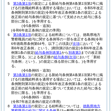
5
第3条第1項
の規定による新給与条例第4条第1項第2号に掲
げる行政職給料表を適用する場合においては、令和5年改正
条例附則第3項の規定
(令和5年改正条例第1条の規定による
改正前の給与条例の規定に基づいて支給された給与に係る
部分に限る。)
を準用する。
(令5条例55・追加)
(令和6年改正条例の規定の準用)
6
第3条第1項
の規定による給料表については、徳島県地方
警察職員の給与に関する条例等の一部を改正する条例
(令和
6年徳島県条例第64号。以下この項及び
次項
において「令
和6年改正条例」という。)
附則第2項の規定
(令和6年改正条
例第1条の規定
(
給与条例別表第1
から
別表第3
までの改正規
定に限る。)
による改正後の
給与条例
(
次項
において「新給
与条例」という。)
の規定に係る部分に限る。)
を準用す
る。
(令6条例65・追加)
7
第3条第1項
の規定による新給与条例第4条第1項第2号に掲
げる行政職給料表を適用する場合においては、令和6年改正
条例附則第3項の規定
(令和6年改正条例第1条の規定による
改正前の給与条例の規定に基づいて支給された給与に係る
部分に限る。)
を準用する。
(令6条例65・追加)
(令和7年改正条例の規定の準用)
8
第3条第1項
の規定による給料表については、
徳島県地方
警察職員の給与に関する条例
及び一般職の任期付研究員の