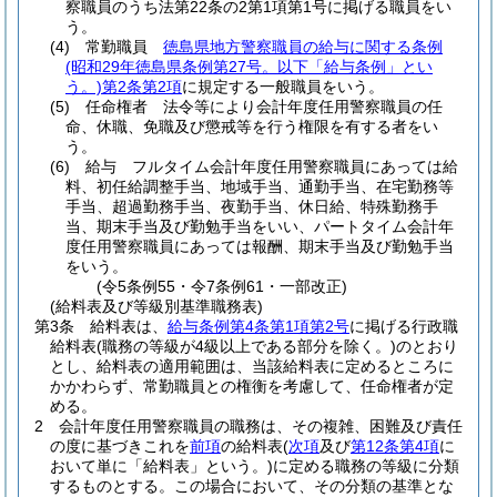
察職員のうち法第22条の2第1項第1号に掲げる職員をい
う。
(4)
常勤職員
徳島県地方警察職員の給与に関する条例
(昭和29年徳島県条例第27号。以下「給与条例」とい
う。)
第2条第2項
に規定する一般職員をいう。
(5)
任命権者 法令等により会計年度任用警察職員の任
命、休職、免職及び懲戒等を行う権限を有する者をい
う。
(6)
給与 フルタイム会計年度任用警察職員にあっては給
料、初任給調整手当、地域手当、通勤手当、在宅勤務等
手当、超過勤務手当、夜勤手当、休日給、特殊勤務手
当、期末手当及び勤勉手当をいい、パートタイム会計年
度任用警察職員にあっては報酬、期末手当及び勤勉手当
をいう。
(令5条例55・令7条例61・一部改正)
(給料表及び等級別基準職務表)
第3条
給料表は、
給与条例第4条第1項第2号
に掲げる行政職
給料表
(職務の等級が4級以上である部分を除く。)
のとおり
とし、給料表の適用範囲は、当該給料表に定めるところに
かかわらず、常勤職員との権衡を考慮して、任命権者が定
める。
2
会計年度任用警察職員の職務は、その複雑、困難及び責任
の度に基づきこれを
前項
の給料表
(
次項
及び
第12条第4項
に
おいて単に「給料表」という。)
に定める職務の等級に分類
するものとする。
この場合において、その分類の基準とな