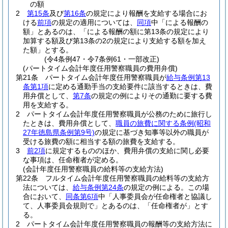
の額
2
第15条
及び
第16条
の規定により報酬を支給する場合にお
ける
前項
の規定の適用については、
同項
中「による報酬の
額」とあるのは、「による報酬の額に第13条の規定により
加算する額及び第13条の2の規定により支給する額を加え
た額」とする。
(令4条例47・令7条例61・一部改正)
(パートタイム会計年度任用警察職員の費用弁償)
第21条
パートタイム会計年度任用警察職員が
給与条例第13
条第1項
に定める通勤手当の支給要件に該当するときは、費
用弁償として、
第7条
の規定の例によりその通勤に要する費
用を支給する。
2
パートタイム会計年度任用警察職員が公務のために旅行し
たときは、費用弁償として、
職員の旅費に関する条例
(昭和
27年徳島県条例第9号)
の規定に基づき知事等以外の職員が
受ける旅費の額に相当する額の旅費を支給する。
3
前2項
に規定するもののほか、費用弁償の支給に関し必要
な事項は、任命権者が定める。
(会計年度任用警察職員の給料等の支給方法)
第22条
フルタイム会計年度任用警察職員の給料等の支給方
法については、
給与条例第24条
の規定の例による。
この場
合において、
同条第6項
中「人事委員会が任命権者と協議し
て、人事委員会規則で」とあるのは、「任命権者が」とす
る。
2
パートタイム会計年度任用警察職員の報酬等の支給方法に