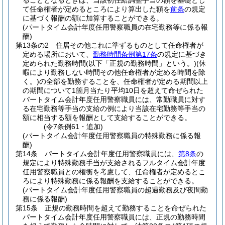
ることとなるときは、当該初任給調整手当の額を基礎とし
て任命権者が定めるところにより算出した額を
前条
の規定
に基づく報酬の額に加算することができる。
(パートタイム会計年度任用警察職員の在宅勤務等に係る報
酬)
第13条の2
住居その他これに準ずるものとして任命権者が
定める場所において、
勤務時間条例第17条
の規定に基づき
定められた勤務時間
(以下「正規の勤務時間」という。)
(休
暇により勤務しない時間その他任命権者が定める時間を除
く。)
の全部を勤務することを、任命権者が定める期間以上
の期間について1箇月当たり平均10日を超えて命ぜられた
パートタイム会計年度任用警察職員には、常勤職員に対す
る在宅勤務等手当の支給の例により当該在宅勤務等手当の
額に相当する額を報酬として支給することができる。
(令7条例61・追加)
(パートタイム会計年度任用警察職員の特殊勤務に係る報
酬)
第14条
パートタイム会計年度任用警察職員には、
第8条
の
規定により特殊勤務手当が支給されるフルタイム会計年度
任用警察職員との権衡を考慮して、任命権者が定めるとこ
ろにより特殊勤務に係る報酬を支給することができる。
(パートタイム会計年度任用警察職員の超過勤務及び夜間勤
務に係る報酬)
第15条
正規の勤務時間を超えて勤務することを命ぜられた
パートタイム会計年度任用警察職員には、正規の勤務時間