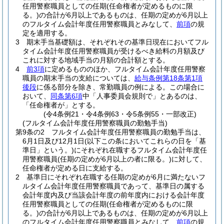
任用警察職員としての任期
(任命権者が定めるものに限
る。)
の合計が6月以上であるものは、任期の定めが6月以上
のフルタイム会計年度任用警察職員とみなして、
前項
の規
定を適用する。
3
期末手当基礎額は、それぞれその基準日現在においてフル
タイム会計年度任用警察職員が受けるべき給料の月額及び
これに対する地域手当の月額の合計額とする。
4
前3項
に定めるもののほか、フルタイム会計年度任用警察
職員の期末手当の支給については、
給与条例第18条第1項
後段
に係る部分を除き、常勤職員の例による。
この場合に
おいて、
同条第6項
中「人事委員会規則で」とあるのは、
「任命権者が」とする。
(令4条例21・令4条例63・令5条例55・一部改正)
(フルタイム会計年度任用警察職員の勤勉手当)
第9条の2
フルタイム会計年度任用警察職員の勤勉手当は、
6月1日及び12月1日
(以下この条においてこれらの日を「基
準日」という。)
にそれぞれ在職するフルタイム会計年度任
用警察職員
(任期の定めが6月以上の者に限る。)
に対して、
任命権者が定める日に支給する。
2
基準日にそれぞれ在職する任期の定めが6月に満たないフ
ルタイム会計年度任用警察職員であって、基準日の属する
会計年度内及び当該会計年度の前年度内における会計年度
任用警察職員としての任期
(任命権者が定めるものに限
る。)
の合計が6月以上であるものは、任期の定めが6月以上
のフルタイム会計年度任用警察職員とみなして、
前項
の規