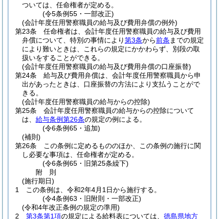
ついては、任命権者が定める。
(令5条例55・一部改正)
(会計年度任用警察職員の給与及び費用弁償の例外)
第23条
任命権者は、会計年度任用警察職員の給与及び費用
弁償について、特別の事情により
第3条
から
前条
までの規定
により難いときは、これらの規定にかかわらず、別段の取
扱いをすることができる。
(会計年度任用警察職員の給与及び費用弁償の口座振替)
第24条
給与及び費用弁償は、会計年度任用警察職員から申
出があったときは、口座振替の方法により支払うことがで
きる。
(会計年度任用警察職員の給与からの控除)
第25条
会計年度任用警察職員の給与からの控除について
は、
給与条例第26条
の規定の例による。
(令6条例65・追加)
(補則)
第26条
この条例に定めるもののほか、この条例の施行に関
し必要な事項は、任命権者が定める。
(令6条例65・旧第25条繰下)
附
則
(施行期日)
1
この条例は、令和2年4月1日から施行する。
(令4条例63・旧附則・一部改正)
(令和4年改正条例の規定の準用)
2
第3条第1項
の規定による給料表については、
徳島県地方