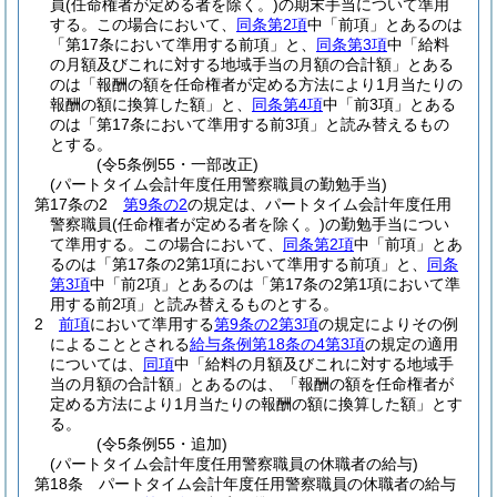
員
(任命権者が定める者を除く。)
の期末手当について準用
する。
この場合において、
同条第2項
中「前項」とあるのは
「第17条において準用する前項」と、
同条第3項
中「給料
の月額及びこれに対する地域手当の月額の合計額」とある
のは「報酬の額を任命権者が定める方法により1月当たりの
報酬の額に換算した額」と、
同条第4項
中「前3項」とある
のは「第17条において準用する前3項」と読み替えるもの
とする。
(令5条例55・一部改正)
(パートタイム会計年度任用警察職員の勤勉手当)
第17条の2
第9条の2
の規定は、パートタイム会計年度任用
警察職員
(任命権者が定める者を除く。)
の勤勉手当につい
て準用する。
この場合において、
同条第2項
中「前項」とあ
るのは「第17条の2第1項において準用する前項」と、
同条
第3項
中「前2項」とあるのは「第17条の2第1項において準
用する前2項」と読み替えるものとする。
2
前項
において準用する
第9条の2第3項
の規定によりその例
によることとされる
給与条例第18条の4第3項
の規定の適用
については、
同項
中「給料の月額及びこれに対する地域手
当の月額の合計額」とあるのは、「報酬の額を任命権者が
定める方法により1月当たりの報酬の額に換算した額」とす
る。
(令5条例55・追加)
(パートタイム会計年度任用警察職員の休職者の給与)
第18条
パートタイム会計年度任用警察職員の休職者の給与