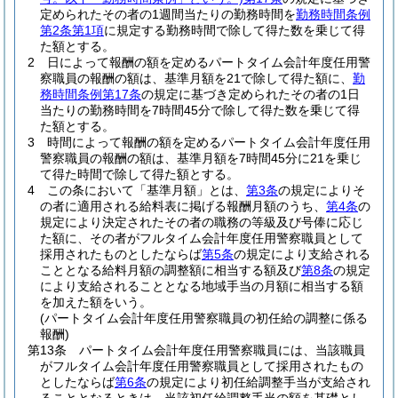
定められたその者の1週間当たりの勤務時間を
勤務時間条例
第2条第1項
に規定する勤務時間で除して得た数を乗じて得
た額とする。
2
日によって報酬の額を定めるパートタイム会計年度任用警
察職員の報酬の額は、基準月額を21で除して得た額に、
勤
務時間条例第17条
の規定に基づき定められたその者の1日
当たりの勤務時間を7時間45分で除して得た数を乗じて得
た額とする。
3
時間によって報酬の額を定めるパートタイム会計年度任用
警察職員の報酬の額は、基準月額を7時間45分に21を乗じ
て得た時間で除して得た額とする。
4
この条において「基準月額」とは、
第3条
の規定によりそ
の者に適用される給料表に掲げる報酬月額のうち、
第4条
の
規定により決定されたその者の職務の等級及び号俸に応じ
た額に、その者がフルタイム会計年度任用警察職員として
採用されたものとしたならば
第5条
の規定により支給される
こととなる給料月額の調整額に相当する額及び
第8条
の規定
により支給されることとなる地域手当の月額に相当する額
を加えた額をいう。
(パートタイム会計年度任用警察職員の初任給の調整に係る
報酬)
第13条
パートタイム会計年度任用警察職員には、当該職員
がフルタイム会計年度任用警察職員として採用されたもの
としたならば
第6条
の規定により初任給調整手当が支給され