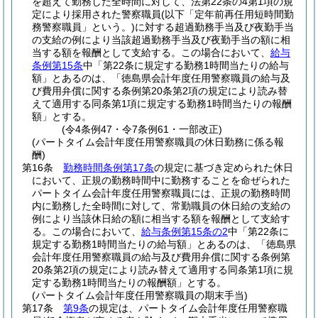
を超えて勤務した全時間に対して、法第22条の4第1項の規
定により採用された警察職員
(以下「定年前再任用短時間勤
務警察職員」という。)
に対する超過勤務手当及び夜勤手当
の支給の例により当該超過勤務手当及び夜勤手当の額に相
当する額を報酬として支給する。
この場合において、
給与
条例第15条
中「第22条に規定する勤務1時間当たりの給与
額」とあるのは、「徳島県会計年度任用警察職員の給与及
び費用弁償に関する条例第20条第2項の規定により読み替
えて適用する同条第1項に規定する勤務1時間当たりの報酬
額」とする。
(令4条例47・令7条例61・一部改正)
(パートタイム会計年度任用警察職員の休日勤務に係る報
酬)
第16条
勤務時間条例第17条
の規定に基づき定められた休日
において、正規の勤務時間中に勤務することを命ぜられた
パートタイム会計年度任用警察職員には、正規の勤務時間
内に勤務した全時間に対して、常勤職員の休日給の支給の
例により当該休日給の額に相当する額を報酬として支給す
る。
この場合において、
給与条例第15条の2
中「第22条に
規定する勤務1時間当たりの給与額」とあるのは、「徳島県
会計年度任用警察職員の給与及び費用弁償に関する条例第
20条第2項の規定により読み替えて適用する同条第1項に規
定する勤務1時間当たりの報酬額」とする。
(パートタイム会計年度任用警察職員の期末手当)
第17条
第9条
の規定は、パートタイム会計年度任用警察職