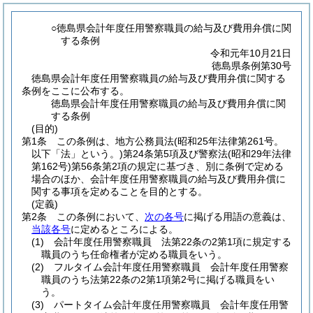
○徳島県会計年度任用警察職員の給与及び費用弁償に関
する条例
令和元年10月21日
徳島県条例第30号
徳島県会計年度任用警察職員の給与及び費用弁償に関する
条例をここに公布する。
徳島県会計年度任用警察職員の給与及び費用弁償に関
する条例
(目的)
第1条
この条例は、地方公務員法
(昭和25年法律第261号。
以下「法」という。)
第24条第5項及び警察法
(昭和29年法律
第162号)
第56条第2項の規定に基づき、別に条例で定める
場合のほか、会計年度任用警察職員の給与及び費用弁償に
関する事項を定めることを目的とする。
(定義)
第2条
この条例において、
次の各号
に掲げる用語の意義は、
当該各号
に定めるところによる。
(1)
会計年度任用警察職員 法第22条の2第1項に規定する
職員のうち任命権者が定める職員をいう。
(2)
フルタイム会計年度任用警察職員 会計年度任用警察
職員のうち法第22条の2第1項第2号に掲げる職員をい
う。
(3)
パートタイム会計年度任用警察職員 会計年度任用警