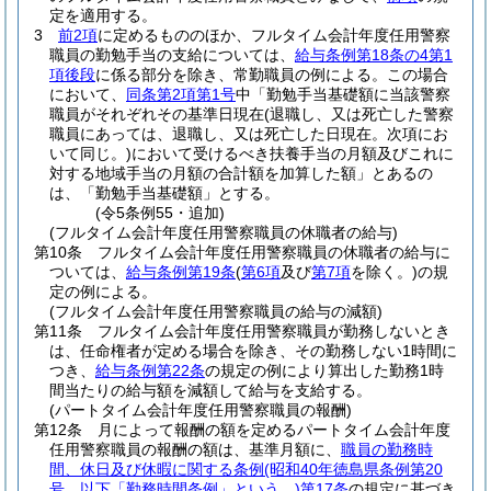
定を適用する。
3
前2項
に定めるもののほか、フルタイム会計年度任用警察
職員の勤勉手当の支給については、
給与条例第18条の4第1
項後段
に係る部分を除き、常勤職員の例による。
この場合
において、
同条第2項第1号
中「勤勉手当基礎額に当該警察
職員がそれぞれその基準日現在
(退職し、又は死亡した警察
職員にあっては、退職し、又は死亡した日現在。次項にお
いて同じ。)
において受けるべき扶養手当の月額及びこれに
対する地域手当の月額の合計額を加算した額」とあるの
は、「勤勉手当基礎額」とする。
(令5条例55・追加)
(フルタイム会計年度任用警察職員の休職者の給与)
第10条
フルタイム会計年度任用警察職員の休職者の給与に
ついては、
給与条例第19条
(
第6項
及び
第7項
を除く。)
の規
定の例による。
(フルタイム会計年度任用警察職員の給与の減額)
第11条
フルタイム会計年度任用警察職員が勤務しないとき
は、任命権者が定める場合を除き、その勤務しない1時間に
つき、
給与条例第22条
の規定の例により算出した勤務1時
間当たりの給与額を減額して給与を支給する。
(パートタイム会計年度任用警察職員の報酬)
第12条
月によって報酬の額を定めるパートタイム会計年度
任用警察職員の報酬の額は、基準月額に、
職員の勤務時
間、休日及び休暇に関する条例
(昭和40年徳島県条例第20
号。以下「勤務時間条例」という。)
第17条
の規定に基づき