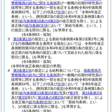
警察職員の給与に関する条例
及び一般職の任期付研究員の
採用等に関する条例の一部を改正する条例
(令和4年徳島県
条例第62号。以下この項及び
次項
において「令和4年改正
条例」という。)
附則第2項の規定
(令和4年改正条例第1条の
規定
(
給与条例第18条の4第2項
の改正規定を除く。)
による
改正後の
給与条例
(
次項
において「新給与条例」という。)
の規定に係る部分に限る。)
を準用する。
(令4条例63・追加)
3
第3条第1項
の規定による新給与条例第4条第1項第2号に掲
げる行政職給料表を適用する場合においては、令和4年改正
条例附則第3項の規定
(令和4年改正条例第1条の規定による
改正前の給与条例の規定に基づいて支給された給与に係る
部分に限る。)
を準用する。
(令4条例63・追加)
(令和5年改正条例の規定の準用)
4
第3条第1項
の規定による給料表については、
徳島県地方
警察職員の給与に関する条例
及び一般職の任期付研究員の
採用等に関する条例の一部を改正する条例
(令和5年徳島県
条例第54号。以下この項及び
次項
において「令和5年改正
条例」という。)
附則第2項の規定
(令和5年改正条例第1条の
規定
(
給与条例第13条第2項第1号
及び
第3号
、
第18条第2項
及び
第3項
並びに
第18条の4第2項
の改正規定を除く。)
によ
る改正後の
給与条例
(
次項
において「新給与条例」とい
う。)
の規定に係る部分に限る。)
を準用する。
(令5条例55・追加)