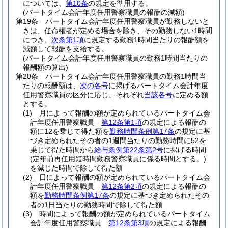
については、
第10条
の規定を準用する。
(パートタイム会計年度任用警察職員の報酬の減額)
第19条
パートタイム会計年度任用警察職員が勤務しないと
きは、任命権者が定める場合を除き、その勤務しない1時間
につき、
次条第1項
に規定する勤務1時間当たりの報酬額を
減額して報酬を支給する。
(パートタイム会計年度任用警察職員の勤務1時間当たりの
報酬額の算出)
第20条
パートタイム会計年度任用警察職員の勤務1時間当
たりの報酬額は、
次の各号
に掲げるパートタイム会計年度
任用警察職員の区分に応じ、それぞれ
当該各号
に定める額
とする。
(1)
月によって報酬の額が定められているパートタイム会
計年度任用警察職員
第12条第1項
の規定による報酬の
額に12を乗じて得た額を
勤務時間条例第17条
の規定に基
づき定められたその者の1週間当たりの勤務時間に52を
乗じて得た時間から
給与条例第22条第2号
に掲げる時間
(定年前再任用短時間勤務警察職員に係る時間とする。)
を減じた時間で除して得た額
(2)
日によって報酬の額が定められているパートタイム会
計年度任用警察職員
第12条第2項
の規定による報酬の
額を
勤務時間条例第17条
の規定に基づき定められたその
者の1日当たりの勤務時間で除して得た額
(3)
時間によって報酬の額が定められているパートタイム
会計年度任用警察職員
第12条第3項
の規定による報酬