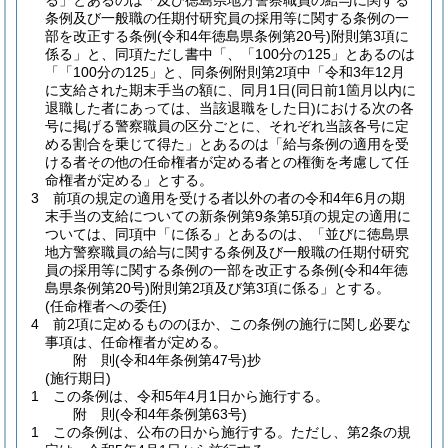
る」とあるのは「及び徳島県地方警察職員の給与に関する
条例及び一般職の任期付研究員の採用等に関する条例の一
部を改正する条例
(令和4年徳島県条例第20号)
附則第3項に
係る」と、同項ただし書中「、「100分の125」とあるのは
「「100分の125」と、同条例附則第2項中「令和3年12月
に支給された期末手当の額に、同月1日
(同日前1箇月以内に
退職した者にあっては、当該退職をした日)
における次の各
号に掲げる警察職員の区分ごとに、それぞれ当該各号に定
める割合を乗じて得た」とあるのは「給与条例の適用を受
ける者その他の任命権者が定める者との権衡を考慮して任
命権者が定める」とする。
3
前項の規定の適用を受ける者以外の者の令和4年6月の期
末手当の支給についての新条例第9条第5項の規定の適用に
ついては、同項中「に係る」とあるのは、「並びに徳島県
地方警察職員の給与に関する条例及び一般職の任期付研究
員の採用等に関する条例の一部を改正する条例
(令和4年徳
島県条例第20号)
附則第2項及び第3項に係る」とする。
(任命権者への委任)
4
前2項に定めるもののほか、この条例の施行に関し必要な
事項は、任命権者が定める。
附
則
(令和4年
条例第47号)
抄
(施行期日)
1
この条例は、令和5年4月1日から施行する。
附
則
(令和4年
条例第63号)
1
この条例は、公布の日から施行する。
ただし、第2条の規