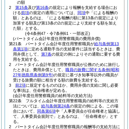
の額
2
第15条
及び
第16条
の規定により報酬を支給する場合にお
ける
前項
の規定の適用については、
同項
中「による報酬の
額」とあるのは、「による報酬の額に第13条の規定により
加算する額及び第13条の2の規定により支給する額を加え
た額」とする。
(令4条例47・令7条例61・一部改正)
(パートタイム会計年度任用警察職員の費用弁償)
第21条
パートタイム会計年度任用警察職員が
給与条例第13
条第1項
に定める通勤手当の支給要件に該当するときは、費
用弁償として、
第7条
の規定の例によりその通勤に要する費
用を支給する。
2
パートタイム会計年度任用警察職員が公務のために旅行し
たときは、費用弁償として、
職員の旅費に関する条例
(昭和
27年徳島県条例第9号)
の規定に基づき知事等以外の職員が
受ける旅費の額に相当する額の旅費を支給する。
3
前2項
に規定するもののほか、費用弁償の支給に関し必要
な事項は、任命権者が定める。
(会計年度任用警察職員の給料等の支給方法)
第22条
フルタイム会計年度任用警察職員の給料等の支給方
法については、
給与条例第24条
の規定の例による。
この場
合において、
同条第6項
中「人事委員会が任命権者と協議し
て、人事委員会規則で」とあるのは、「任命権者が」とす
る。
2
パートタイム会計年度任用警察職員の報酬等の支給方法に