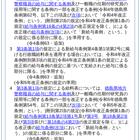
警察職員の給与に関する条例
及び一般職の任期付研究員の
採用等に関する条例の一部を改正する条例
(令和4年徳島県
条例第62号。以下この項及び
次項
において「令和4年改正
条例」という。)
附則第2項の規定
(令和4年改正条例第1条の
規定
(
給与条例第18条の4第2項
の改正規定を除く。)
による
改正後の
給与条例
(
次項
において「新給与条例」という。)
の規定に係る部分に限る。)
を準用する。
(令4条例63・追加)
3
第3条第1項
の規定による新給与条例第4条第1項第2号に掲
げる行政職給料表を適用する場合においては、令和4年改正
条例附則第3項の規定
(令和4年改正条例第1条の規定による
改正前の給与条例の規定に基づいて支給された給与に係る
部分に限る。)
を準用する。
(令4条例63・追加)
(令和5年改正条例の規定の準用)
4
第3条第1項
の規定による給料表については、
徳島県地方
警察職員の給与に関する条例
及び一般職の任期付研究員の
採用等に関する条例の一部を改正する条例
(令和5年徳島県
条例第54号。以下この項及び
次項
において「令和5年改正
条例」という。)
附則第2項の規定
(令和5年改正条例第1条の
規定
(
給与条例第13条第2項第1号
及び
第3号
、
第18条第2項
及び
第3項
並びに
第18条の4第2項
の改正規定を除く。)
によ
る改正後の
給与条例
(
次項
において「新給与条例」とい
う。)
の規定に係る部分に限る。)
を準用する。
(令5条例55・追加)