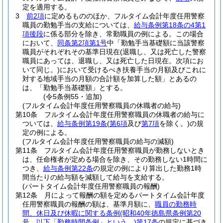
定を適用する。
3
前2項
に定めるもののほか、フルタイム会計年度任用警察
職員の勤勉手当の支給については、
給与条例第18条の4第1
項後段
に係る部分を除き、常勤職員の例による。
この場合
において、
同条第2項第1号
中「勤勉手当基礎額に当該警察
職員がそれぞれその基準日現在
(退職し、又は死亡した警察
職員にあっては、退職し、又は死亡した日現在。次項にお
いて同じ。)
において受けるべき扶養手当の月額及びこれに
対する地域手当の月額の合計額を加算した額」とあるの
は、「勤勉手当基礎額」とする。
(令5条例55・追加)
(フルタイム会計年度任用警察職員の休職者の給与)
第10条
フルタイム会計年度任用警察職員の休職者の給与に
ついては、
給与条例第19条
(
第6項
及び
第7項
を除く。)
の規
定の例による。
(フルタイム会計年度任用警察職員の給与の減額)
第11条
フルタイム会計年度任用警察職員が勤務しないとき
は、任命権者が定める場合を除き、その勤務しない1時間に
つき、
給与条例第22条
の規定の例により算出した勤務1時
間当たりの給与額を減額して給与を支給する。
(パートタイム会計年度任用警察職員の報酬)
第12条
月によって報酬の額を定めるパートタイム会計年度
任用警察職員の報酬の額は、基準月額に、
職員の勤務時
間、休日及び休暇に関する条例
(昭和40年徳島県条例第20
号。以下「勤務時間条例」という。)
第17条
の規定に基づき