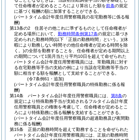
ることとなるときは、当該初任給調整手当の額を基礎とし
て任命権者が定めるところにより算出した額を
前条
の規定
に基づく報酬の額に加算することができる。
(パートタイム会計年度任用警察職員の在宅勤務等に係る報
酬)
第13条の2
住居その他これに準ずるものとして任命権者が
定める場所において、
勤務時間条例第17条
の規定に基づき
定められた勤務時間
(以下「正規の勤務時間」という。)
(休
暇により勤務しない時間その他任命権者が定める時間を除
く。)
の全部を勤務することを、任命権者が定める期間以上
の期間について1箇月当たり平均10日を超えて命ぜられた
パートタイム会計年度任用警察職員には、常勤職員に対す
る在宅勤務等手当の支給の例により当該在宅勤務等手当の
額に相当する額を報酬として支給することができる。
(令7条例61・追加)
(パートタイム会計年度任用警察職員の特殊勤務に係る報
酬)
第14条
パートタイム会計年度任用警察職員には、
第8条
の
規定により特殊勤務手当が支給されるフルタイム会計年度
任用警察職員との権衡を考慮して、任命権者が定めるとこ
ろにより特殊勤務に係る報酬を支給することができる。
(パートタイム会計年度任用警察職員の超過勤務及び夜間勤
務に係る報酬)
第15条
正規の勤務時間を超えて勤務することを命ぜられた
パートタイム会計年度任用警察職員には、正規の勤務時間