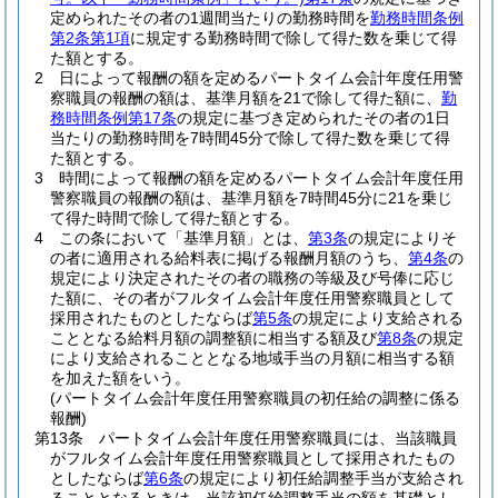
定められたその者の1週間当たりの勤務時間を
勤務時間条例
第2条第1項
に規定する勤務時間で除して得た数を乗じて得
た額とする。
2
日によって報酬の額を定めるパートタイム会計年度任用警
察職員の報酬の額は、基準月額を21で除して得た額に、
勤
務時間条例第17条
の規定に基づき定められたその者の1日
当たりの勤務時間を7時間45分で除して得た数を乗じて得
た額とする。
3
時間によって報酬の額を定めるパートタイム会計年度任用
警察職員の報酬の額は、基準月額を7時間45分に21を乗じ
て得た時間で除して得た額とする。
4
この条において「基準月額」とは、
第3条
の規定によりそ
の者に適用される給料表に掲げる報酬月額のうち、
第4条
の
規定により決定されたその者の職務の等級及び号俸に応じ
た額に、その者がフルタイム会計年度任用警察職員として
採用されたものとしたならば
第5条
の規定により支給される
こととなる給料月額の調整額に相当する額及び
第8条
の規定
により支給されることとなる地域手当の月額に相当する額
を加えた額をいう。
(パートタイム会計年度任用警察職員の初任給の調整に係る
報酬)
第13条
パートタイム会計年度任用警察職員には、当該職員
がフルタイム会計年度任用警察職員として採用されたもの
としたならば
第6条
の規定により初任給調整手当が支給され