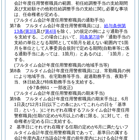
会計年度任用警察職員の範囲、初任給調整手当の支給期間
及び支給額その他初任給調整手当の支給に関し必要な事項
は、任命権者が定める。
(フルタイム会計年度任用警察職員の通勤手当)
第7条
フルタイム会計年度任用警察職員には、
給与条例第
13条
(
第3項
及び
第4項
を除く。)
の規定の例により通勤手当
を支給する。
この場合において、
同条第7項
中「通勤手当の
支給の単位となる期間として6箇月を超えない範囲内で1箇
月を単位として人事委員会規則で定める期間
(自動車等に係
る通勤手当にあっては、1箇月)
」とあるのは、「1箇月」と
する。
(フルタイム会計年度任用警察職員の地域手当等)
第8条
フルタイム会計年度任用警察職員には、常勤職員の例
により地域手当、在宅勤務等手当、超過勤務手当、夜勤手
当、休日給及び特殊勤務手当を支給する。
(令7条例61・一部改正)
(フルタイム会計年度任用警察職員の期末手当)
第9条
フルタイム会計年度任用警察職員の期末手当は、6月
1日及び12月1日
(以下この条においてこれらの日を「基準
日」という。)
にそれぞれ在職するフルタイム会計年度任用
警察職員
(任期の定めが6月以上の者に限る。)
に対して、任
命権者が定める日に支給する。
2
基準日にそれぞれ在職する任期の定めが6月に満たないフ
ルタイム会計年度任用警察職員であって、基準日の属する
会計年度内及び当該会計年度の前年度内における会計年度