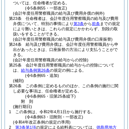
ついては、任命権者が定める。
(令5条例55・一部改正)
(会計年度任用警察職員の給与及び費用弁償の例外)
第23条
任命権者は、会計年度任用警察職員の給与及び費用
弁償について、特別の事情により
第3条
から
前条
までの規定
により難いときは、これらの規定にかかわらず、別段の取
扱いをすることができる。
(会計年度任用警察職員の給与及び費用弁償の口座振替)
第24条
給与及び費用弁償は、会計年度任用警察職員から申
出があったときは、口座振替の方法により支払うことがで
きる。
(会計年度任用警察職員の給与からの控除)
第25条
会計年度任用警察職員の給与からの控除について
は、
給与条例第26条
の規定の例による。
(令6条例65・追加)
(補則)
第26条
この条例に定めるもののほか、この条例の施行に関
し必要な事項は、任命権者が定める。
(令6条例65・旧第25条繰下)
附
則
(施行期日)
1
この条例は、令和2年4月1日から施行する。
(令4条例63・旧附則・一部改正)
(令和4年改正条例の規定の準用)
2
第3条第1項
の規定による給料表については、
徳島県地方