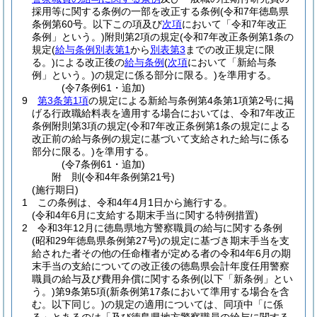
採用等に関する条例の一部を改正する条例
(令和7年徳島県
条例第60号。以下この項及び
次項
において「令和7年改正
条例」という。)
附則第2項の規定
(令和7年改正条例第1条の
規定
(
給与条例別表第1
から
別表第3
までの改正規定に限
る。)
による改正後の
給与条例
(
次項
において「新給与条
例」という。)
の規定に係る部分に限る。)
を準用する。
(令7条例61・追加)
9
第3条第1項
の規定による新給与条例第4条第1項第2号に掲
げる行政職給料表を適用する場合においては、令和7年改正
条例附則第3項の規定
(令和7年改正条例第1条の規定による
改正前の給与条例の規定に基づいて支給された給与に係る
部分に限る。)
を準用する。
(令7条例61・追加)
附
則
(令和4年
条例第21号)
(施行期日)
1
この条例は、令和4年4月1日から施行する。
(令和4年6月に支給する期末手当に関する特例措置)
2
令和3年12月に徳島県地方警察職員の給与に関する条例
(昭和29年徳島県条例第27号)
の規定に基づき期末手当を支
給された者その他の任命権者が定める者の令和4年6月の期
末手当の支給についての改正後の徳島県会計年度任用警察
職員の給与及び費用弁償に関する条例
(以下「新条例」とい
う。)
第9条第5項
(新条例第17条において準用する場合を含
む。以下同じ。)
の規定の適用については、同項中「に係