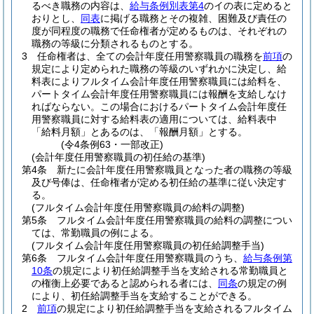
るべき職務の内容は、
給与条例別表第4
のイの表に定めると
おりとし、
同表
に掲げる職務とその複雑、困難及び責任の
度が同程度の職務で任命権者が定めるものは、それぞれの
職務の等級に分類されるものとする。
3
任命権者は、全ての会計年度任用警察職員の職務を
前項
の
規定により定められた職務の等級のいずれかに決定し、給
料表によりフルタイム会計年度任用警察職員には給料を、
パートタイム会計年度任用警察職員には報酬を支給しなけ
ればならない。
この場合におけるパートタイム会計年度任
用警察職員に対する給料表の適用については、給料表中
「給料月額」とあるのは、「報酬月額」とする。
(令4条例63・一部改正)
(会計年度任用警察職員の初任給の基準)
第4条
新たに会計年度任用警察職員となった者の職務の等級
及び号俸は、任命権者が定める初任給の基準に従い決定す
る。
(フルタイム会計年度任用警察職員の給料の調整)
第5条
フルタイム会計年度任用警察職員の給料の調整につい
ては、常勤職員の例による。
(フルタイム会計年度任用警察職員の初任給調整手当)
第6条
フルタイム会計年度任用警察職員のうち、
給与条例第
10条
の規定により初任給調整手当を支給される常勤職員と
の権衡上必要であると認められる者には、
同条
の規定の例
により、初任給調整手当を支給することができる。
2
前項
の規定により初任給調整手当を支給されるフルタイム