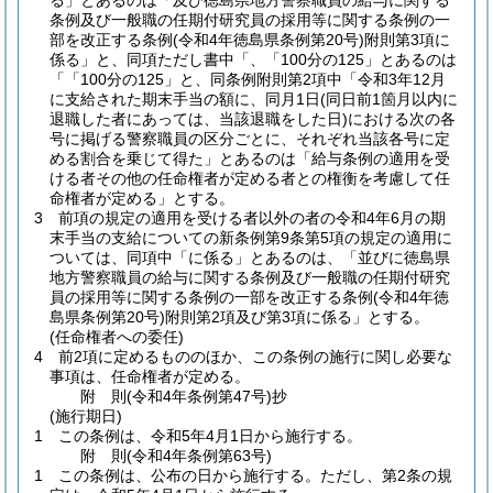
る」とあるのは「及び徳島県地方警察職員の給与に関する
条例及び一般職の任期付研究員の採用等に関する条例の一
部を改正する条例
(令和4年徳島県条例第20号)
附則第3項に
係る」と、同項ただし書中「、「100分の125」とあるのは
「「100分の125」と、同条例附則第2項中「令和3年12月
に支給された期末手当の額に、同月1日
(同日前1箇月以内に
退職した者にあっては、当該退職をした日)
における次の各
号に掲げる警察職員の区分ごとに、それぞれ当該各号に定
める割合を乗じて得た」とあるのは「給与条例の適用を受
ける者その他の任命権者が定める者との権衡を考慮して任
命権者が定める」とする。
3
前項の規定の適用を受ける者以外の者の令和4年6月の期
末手当の支給についての新条例第9条第5項の規定の適用に
ついては、同項中「に係る」とあるのは、「並びに徳島県
地方警察職員の給与に関する条例及び一般職の任期付研究
員の採用等に関する条例の一部を改正する条例
(令和4年徳
島県条例第20号)
附則第2項及び第3項に係る」とする。
(任命権者への委任)
4
前2項に定めるもののほか、この条例の施行に関し必要な
事項は、任命権者が定める。
附
則
(令和4年
条例第47号)
抄
(施行期日)
1
この条例は、令和5年4月1日から施行する。
附
則
(令和4年
条例第63号)
1
この条例は、公布の日から施行する。
ただし、第2条の規