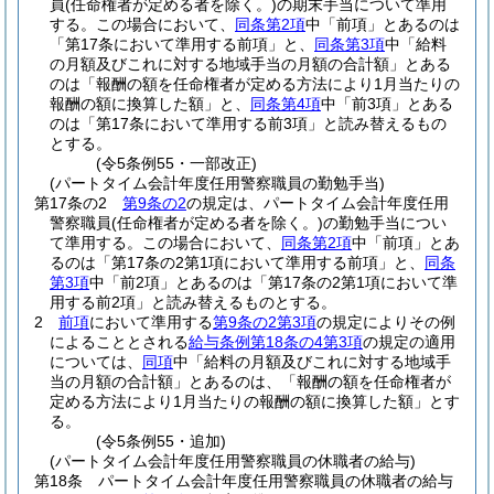
員
(任命権者が定める者を除く。)
の期末手当について準用
する。
この場合において、
同条第2項
中「前項」とあるのは
「第17条において準用する前項」と、
同条第3項
中「給料
の月額及びこれに対する地域手当の月額の合計額」とある
のは「報酬の額を任命権者が定める方法により1月当たりの
報酬の額に換算した額」と、
同条第4項
中「前3項」とある
のは「第17条において準用する前3項」と読み替えるもの
とする。
(令5条例55・一部改正)
(パートタイム会計年度任用警察職員の勤勉手当)
第17条の2
第9条の2
の規定は、パートタイム会計年度任用
警察職員
(任命権者が定める者を除く。)
の勤勉手当につい
て準用する。
この場合において、
同条第2項
中「前項」とあ
るのは「第17条の2第1項において準用する前項」と、
同条
第3項
中「前2項」とあるのは「第17条の2第1項において準
用する前2項」と読み替えるものとする。
2
前項
において準用する
第9条の2第3項
の規定によりその例
によることとされる
給与条例第18条の4第3項
の規定の適用
については、
同項
中「給料の月額及びこれに対する地域手
当の月額の合計額」とあるのは、「報酬の額を任命権者が
定める方法により1月当たりの報酬の額に換算した額」とす
る。
(令5条例55・追加)
(パートタイム会計年度任用警察職員の休職者の給与)
第18条
パートタイム会計年度任用警察職員の休職者の給与