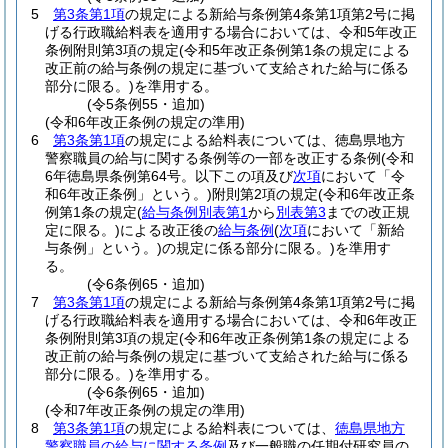
5
第3条第1項
の規定による新給与条例第4条第1項第2号に掲
げる行政職給料表を適用する場合においては、令和5年改正
条例附則第3項の規定
(令和5年改正条例第1条の規定による
改正前の給与条例の規定に基づいて支給された給与に係る
部分に限る。)
を準用する。
(令5条例55・追加)
(令和6年改正条例の規定の準用)
6
第3条第1項
の規定による給料表については、徳島県地方
警察職員の給与に関する条例等の一部を改正する条例
(令和
6年徳島県条例第64号。以下この項及び
次項
において「令
和6年改正条例」という。)
附則第2項の規定
(令和6年改正条
例第1条の規定
(
給与条例別表第1
から
別表第3
までの改正規
定に限る。)
による改正後の
給与条例
(
次項
において「新給
与条例」という。)
の規定に係る部分に限る。)
を準用す
る。
(令6条例65・追加)
7
第3条第1項
の規定による新給与条例第4条第1項第2号に掲
げる行政職給料表を適用する場合においては、令和6年改正
条例附則第3項の規定
(令和6年改正条例第1条の規定による
改正前の給与条例の規定に基づいて支給された給与に係る
部分に限る。)
を準用する。
(令6条例65・追加)
(令和7年改正条例の規定の準用)
8
第3条第1項
の規定による給料表については、
徳島県地方
警察職員の給与に関する条例
及び一般職の任期付研究員の