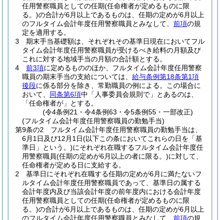
任用警察職員としての任期
(任命権者が定めるものに限
る。)
の合計が6月以上であるものは、任期の定めが6月以上
のフルタイム会計年度任用警察職員とみなして、
前項
の規
定を適用する。
3
期末手当基礎額は、それぞれその基準日現在においてフル
タイム会計年度任用警察職員が受けるべき給料の月額及び
これに対する地域手当の月額の合計額とする。
4
前3項
に定めるもののほか、フルタイム会計年度任用警察
職員の期末手当の支給については、
給与条例第18条第1項
後段
に係る部分を除き、常勤職員の例による。
この場合に
おいて、
同条第6項
中「人事委員会規則で」とあるのは、
「任命権者が」とする。
(令4条例21・令4条例63・令5条例55・一部改正)
(フルタイム会計年度任用警察職員の勤勉手当)
第9条の2
フルタイム会計年度任用警察職員の勤勉手当は、
6月1日及び12月1日
(以下この条においてこれらの日を「基
準日」という。)
にそれぞれ在職するフルタイム会計年度任
用警察職員
(任期の定めが6月以上の者に限る。)
に対して、
任命権者が定める日に支給する。
2
基準日にそれぞれ在職する任期の定めが6月に満たないフ
ルタイム会計年度任用警察職員であって、基準日の属する
会計年度内及び当該会計年度の前年度内における会計年度
任用警察職員としての任期
(任命権者が定めるものに限
る。)
の合計が6月以上であるものは、任期の定めが6月以上
のフルタイム会計年度任用警察職員とみなして、
前項
の規