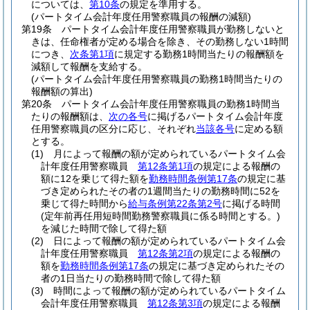
については、
第10条
の規定を準用する。
(パートタイム会計年度任用警察職員の報酬の減額)
第19条
パートタイム会計年度任用警察職員が勤務しないと
きは、任命権者が定める場合を除き、その勤務しない1時間
につき、
次条第1項
に規定する勤務1時間当たりの報酬額を
減額して報酬を支給する。
(パートタイム会計年度任用警察職員の勤務1時間当たりの
報酬額の算出)
第20条
パートタイム会計年度任用警察職員の勤務1時間当
たりの報酬額は、
次の各号
に掲げるパートタイム会計年度
任用警察職員の区分に応じ、それぞれ
当該各号
に定める額
とする。
(1)
月によって報酬の額が定められているパートタイム会
計年度任用警察職員
第12条第1項
の規定による報酬の
額に12を乗じて得た額を
勤務時間条例第17条
の規定に基
づき定められたその者の1週間当たりの勤務時間に52を
乗じて得た時間から
給与条例第22条第2号
に掲げる時間
(定年前再任用短時間勤務警察職員に係る時間とする。)
を減じた時間で除して得た額
(2)
日によって報酬の額が定められているパートタイム会
計年度任用警察職員
第12条第2項
の規定による報酬の
額を
勤務時間条例第17条
の規定に基づき定められたその
者の1日当たりの勤務時間で除して得た額
(3)
時間によって報酬の額が定められているパートタイム
会計年度任用警察職員
第12条第3項
の規定による報酬