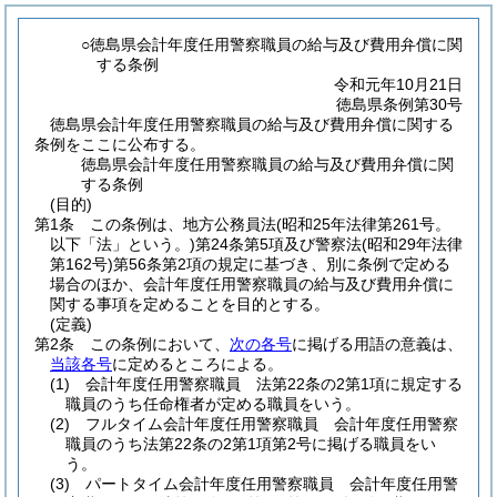
○徳島県会計年度任用警察職員の給与及び費用弁償に関
する条例
令和元年10月21日
徳島県条例第30号
徳島県会計年度任用警察職員の給与及び費用弁償に関する
条例をここに公布する。
徳島県会計年度任用警察職員の給与及び費用弁償に関
する条例
(目的)
第1条
この条例は、地方公務員法
(昭和25年法律第261号。
以下「法」という。)
第24条第5項及び警察法
(昭和29年法律
第162号)
第56条第2項の規定に基づき、別に条例で定める
場合のほか、会計年度任用警察職員の給与及び費用弁償に
関する事項を定めることを目的とする。
(定義)
第2条
この条例において、
次の各号
に掲げる用語の意義は、
当該各号
に定めるところによる。
(1)
会計年度任用警察職員 法第22条の2第1項に規定する
職員のうち任命権者が定める職員をいう。
(2)
フルタイム会計年度任用警察職員 会計年度任用警察
職員のうち法第22条の2第1項第2号に掲げる職員をい
う。
(3)
パートタイム会計年度任用警察職員 会計年度任用警