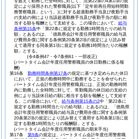
を超えて勤務した全時間に対して、法第22条の4第1項の規
定により採用された警察職員
(以下「定年前再任用短時間勤
務警察職員」という。)
に対する超過勤務手当及び夜勤手当
の支給の例により当該超過勤務手当及び夜勤手当の額に相
当する額を報酬として支給する。
この場合において、
給与
条例第15条
中「第22条に規定する勤務1時間当たりの給与
額」とあるのは、「徳島県会計年度任用警察職員の給与及
び費用弁償に関する条例第20条第2項の規定により読み替
えて適用する同条第1項に規定する勤務1時間当たりの報酬
額」とする。
(令4条例47・令7条例61・一部改正)
(パートタイム会計年度任用警察職員の休日勤務に係る報
酬)
第16条
勤務時間条例第17条
の規定に基づき定められた休日
において、正規の勤務時間中に勤務することを命ぜられた
パートタイム会計年度任用警察職員には、正規の勤務時間
内に勤務した全時間に対して、常勤職員の休日給の支給の
例により当該休日給の額に相当する額を報酬として支給す
る。
この場合において、
給与条例第15条の2
中「第22条に
規定する勤務1時間当たりの給与額」とあるのは、「徳島県
会計年度任用警察職員の給与及び費用弁償に関する条例第
20条第2項の規定により読み替えて適用する同条第1項に規
定する勤務1時間当たりの報酬額」とする。
(パートタイム会計年度任用警察職員の期末手当)
第17条
第9条
の規定は、パートタイム会計年度任用警察職