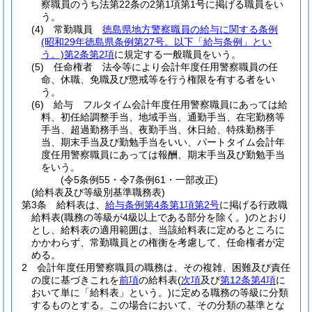
察職員のうち法第22条の2第1項第1号に掲げる職員をい
う。
(4)
常勤職員
徳島県地方警察職員の給与に関する条例
(昭和29年徳島県条例第27号。以下「給与条例」とい
う。)
第2条第2項
に規定する一般職員をいう。
(5)
任命権者 法令等により会計年度任用警察職員の任
命、休職、免職及び懲戒等を行う権限を有する者をい
う。
(6)
給与 フルタイム会計年度任用警察職員にあっては給
料、初任給調整手当、地域手当、通勤手当、在宅勤務等
手当、超過勤務手当、夜勤手当、休日給、特殊勤務手
当、期末手当及び勤勉手当をいい、パートタイム会計年
度任用警察職員にあっては報酬、期末手当及び勤勉手当
をいう。
(令5条例55・令7条例61・一部改正)
(給料表及び等級別基準職務表)
第3条
給料表は、
給与条例第4条第1項第2号
に掲げる行政職
給料表
(職務の等級が4級以上である部分を除く。)
のとおり
とし、給料表の適用範囲は、当該給料表に定めるところに
かかわらず、常勤職員との権衡を考慮して、任命権者が定
める。
2
会計年度任用警察職員の職務は、その複雑、困難及び責任
の度に基づきこれを
前項
の給料表
(
次項
及び
第12条第4項
に
おいて単に「給料表」という。)
に定める職務の等級に分類
するものとする。
この場合において、その分類の基準とな