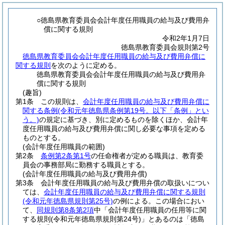
○徳島県教育委員会会計年度任用職員の給与及び費用弁
償に関する規則
令和2年1月7日
徳島県教育委員会規則第2号
徳島県教育委員会会計年度任用職員の給与及び費用弁償に
関する規則
を次のように定める。
徳島県教育委員会会計年度任用職員の給与及び費用弁
償に関する規則
(趣旨)
第1条
この規則は、
会計年度任用職員の給与及び費用弁償に
関する条例
(令和元年徳島県条例第19号。以下「条例」とい
う。)
の規定に基づき、別に定めるものを除くほか、会計年
度任用職員の給与及び費用弁償に関し必要な事項を定める
ものとする。
(会計年度任用職員の範囲)
第2条
条例第2条第1号
の任命権者が定める職員は、教育委
員会の事務部局に勤務する職員とする。
(会計年度任用職員の給与及び費用弁償)
第3条
会計年度任用職員の給与及び費用弁償の取扱いについ
ては、
会計年度任用職員の給与及び費用弁償に関する規則
(令和元年徳島県規則第25号)
の例による。
この場合におい
て、
同規則第8条第2項
中「会計年度任用職員の任用等に関
する規則
(令和元年徳島県規則第24号)
」とあるのは「徳島