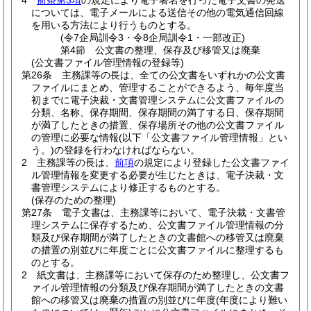
4
前条第3項
の規定により電子署名を行った電子文書の発送
については、電子メールによる送信その他の電気通信回線
を用いる方法により行うものとする。
(令7企局訓令3・令8企局訓令1・一部改正)
第4節
公文書の整理、保存及び移管又は廃棄
(公文書ファイル管理情報の登録等)
第26条
主務課等の長は、全ての公文書をいずれかの公文書
ファイルにまとめ、管理することができるよう、毎年度当
初までに電子決裁・文書管理システムに公文書ファイルの
分類、名称、保存期間、保存期間の満了する日、保存期間
が満了したときの措置、保存場所その他の公文書ファイル
の管理に必要な情報
(以下「公文書ファイル管理情報」とい
う。)
の登録を行わなければならない。
2
主務課等の長は、
前項
の規定により登録した公文書ファイ
ル管理情報を変更する必要が生じたときは、電子決裁・文
書管理システムにより修正するものとする。
(保存のための整理)
第27条
電子文書は、主務課等において、電子決裁・文書管
理システムに保存するため、公文書ファイル管理情報の分
類及び保存期間が満了したときの文書館への移管又は廃棄
の措置の別並びに年度ごとに公文書ファイルに整理するも
のとする。
2
紙文書は、主務課等において保存のため整理し、公文書フ
ァイル管理情報の分類及び保存期間が満了したときの文書
館への移管又は廃棄の措置の別並びに年度
(年度により難い