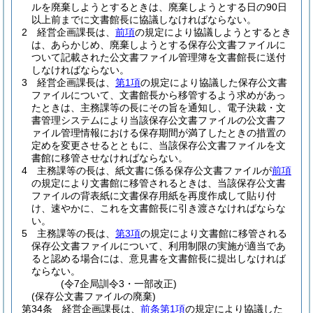
ルを廃棄しようとするときは、廃棄しようとする日の90日
以上前までに文書館長に協議しなければならない。
2
経営企画課長は、
前項
の規定により協議しようとするとき
は、あらかじめ、廃棄しようとする保存公文書ファイルに
ついて記載された公文書ファイル管理簿を文書館長に送付
しなければならない。
3
経営企画課長は、
第1項
の規定により協議した保存公文書
ファイルについて、文書館長から移管するよう求めがあっ
たときは、主務課等の長にその旨を通知し、電子決裁・文
書管理システムにより当該保存公文書ファイルの公文書フ
ァイル管理情報における保存期間が満了したときの措置の
定めを変更させるとともに、当該保存公文書ファイルを文
書館に移管させなければならない。
4
主務課等の長は、紙文書に係る保存公文書ファイルが
前項
の規定により文書館に移管されるときは、当該保存公文書
ファイルの背表紙に文書保存用紙を再度作成して貼り付
け、速やかに、これを文書館長に引き渡さなければならな
い。
5
主務課等の長は、
第3項
の規定により文書館に移管される
保存公文書ファイルについて、利用制限の実施が適当であ
ると認める場合には、意見書を文書館長に提出しなければ
ならない。
(令7企局訓令3・一部改正)
(保存公文書ファイルの廃棄)
第34条
経営企画課長は、
前条第1項
の規定により協議した