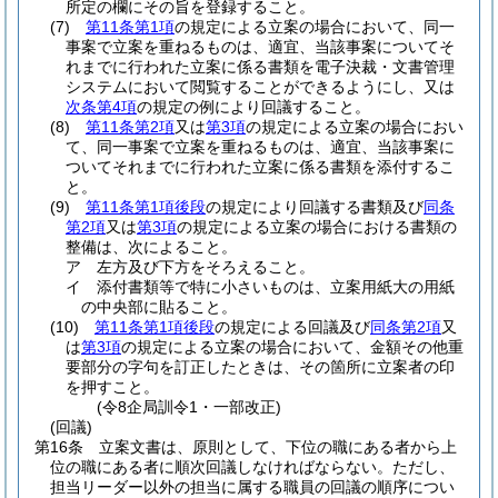
所定の欄にその旨を登録すること。
(7)
第11条第1項
の規定による立案の場合において、同一
事案で立案を重ねるものは、適宜、当該事案についてそ
れまでに行われた立案に係る書類を電子決裁・文書管理
システムにおいて閲覧することができるようにし、又は
次条第4項
の規定の例により回議すること。
(8)
第11条第2項
又は
第3項
の規定による立案の場合におい
て、同一事案で立案を重ねるものは、適宜、当該事案に
ついてそれまでに行われた立案に係る書類を添付するこ
と。
(9)
第11条第1項後段
の規定により回議する書類及び
同条
第2項
又は
第3項
の規定による立案の場合における書類の
整備は、次によること。
ア
左方及び下方をそろえること。
イ
添付書類等で特に小さいものは、立案用紙大の用紙
の中央部に貼ること。
(10)
第11条第1項後段
の規定による回議及び
同条第2項
又
は
第3項
の規定による立案の場合において、金額その他重
要部分の字句を訂正したときは、その箇所に立案者の印
を押すこと。
(令8企局訓令1・一部改正)
(回議)
第16条
立案文書は、原則として、下位の職にある者から上
位の職にある者に順次回議しなければならない。
ただし、
担当リーダー以外の担当に属する職員の回議の順序につい