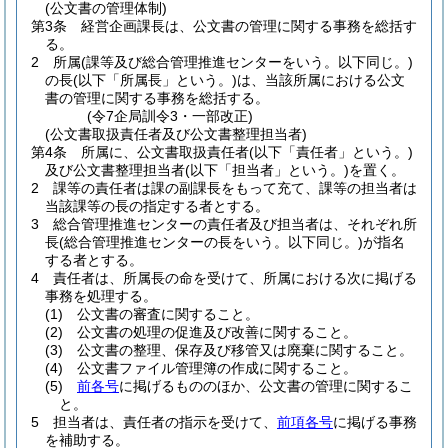
(公文書の管理体制)
第3条
経営企画課長は、公文書の管理に関する事務を総括す
る。
2
所属
(課等及び総合管理推進センターをいう。以下同じ。)
の長
(以下「所属長」という。)
は、当該所属における公文
書の管理に関する事務を総括する。
(令7企局訓令3・一部改正)
(公文書取扱責任者及び公文書整理担当者)
第4条
所属に、公文書取扱責任者
(以下「責任者」という。)
及び公文書整理担当者
(以下「担当者」という。)
を置く。
2
課等の責任者は課の副課長をもって充て、課等の担当者は
当該課等の長の指定する者とする。
3
総合管理推進センターの責任者及び担当者は、それぞれ所
長
(総合管理推進センターの長をいう。以下同じ。)
が指名
する者とする。
4
責任者は、所属長の命を受けて、所属における次に掲げる
事務を処理する。
(1)
公文書の審査に関すること。
(2)
公文書の処理の促進及び改善に関すること。
(3)
公文書の整理、保存及び移管又は廃棄に関すること。
(4)
公文書ファイル管理簿の作成に関すること。
(5)
前各号
に掲げるもののほか、公文書の管理に関するこ
と。
5
担当者は、責任者の指示を受けて、
前項各号
に掲げる事務
を補助する。