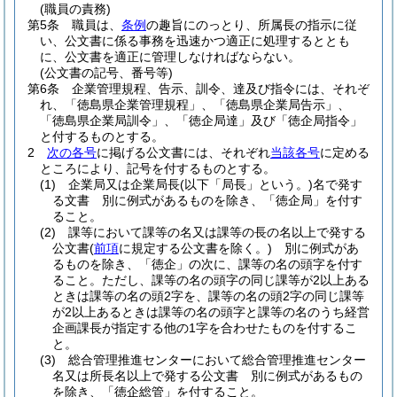
(職員の責務)
第5条
職員は、
条例
の趣旨にのっとり、所属長の指示に従
い、公文書に係る事務を迅速かつ適正に処理するととも
に、公文書を適正に管理しなければならない。
(公文書の記号、番号等)
第6条
企業管理規程、告示、訓令、達及び指令には、それぞ
れ、「徳島県企業管理規程」、「徳島県企業局告示」、
「徳島県企業局訓令」、「徳企局達」及び「徳企局指令」
と付するものとする。
2
次の各号
に掲げる公文書には、それぞれ
当該各号
に定める
ところにより、記号を付するものとする。
(1)
企業局又は企業局長
(以下「局長」という。)
名で発す
る文書 別に例式があるものを除き、「徳企局」を付す
ること。
(2)
課等において課等の名又は課等の長の名以上で発する
公文書
(
前項
に規定する公文書を除く。)
別に例式があ
るものを除き、「徳企」の次に、課等の名の頭字を付す
ること。
ただし、課等の名の頭字の同じ課等が2以上ある
ときは課等の名の頭2字を、課等の名の頭2字の同じ課等
が2以上あるときは課等の名の頭字と課等の名のうち経営
企画課長が指定する他の1字を合わせたものを付するこ
と。
(3)
総合管理推進センターにおいて総合管理推進センター
名又は所長名以上で発する公文書 別に例式があるもの
を除き、「徳企総管」を付すること。