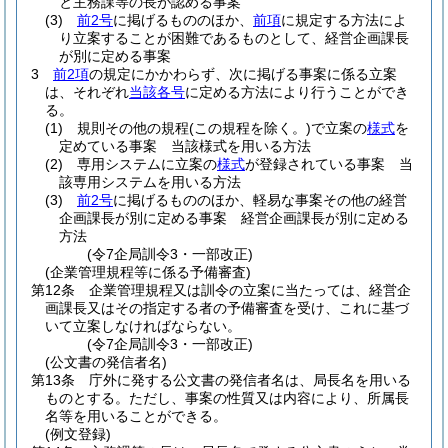
と主務課等の長が認める事案
(3)
前2号
に掲げるもののほか、
前項
に規定する方法によ
り立案することが困難であるものとして、経営企画課長
が別に定める事案
3
前2項
の規定にかかわらず、次に掲げる事案に係る立案
は、それぞれ
当該各号
に定める方法により行うことができ
る。
(1)
規則その他の規程
(この規程を除く。)
で立案の
様式
を
定めている事案 当該様式を用いる方法
(2)
専用システムに立案の
様式
が登録されている事案 当
該専用システムを用いる方法
(3)
前2号
に掲げるもののほか、軽易な事案その他の経営
企画課長が別に定める事案 経営企画課長が別に定める
方法
(令7企局訓令3・一部改正)
(企業管理規程等に係る予備審査)
第12条
企業管理規程又は訓令の立案に当たっては、経営企
画課長又はその指定する者の予備審査を受け、これに基づ
いて立案しなければならない。
(令7企局訓令3・一部改正)
(公文書の発信者名)
第13条
庁外に発する公文書の発信者名は、局長名を用いる
ものとする。
ただし、事案の性質又は内容により、所属長
名等を用いることができる。
(例文登録)