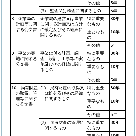
その他
5年
(3)
監査又は検査に関するもの
5年
8 企業局の
企業局の経営又は事業
特に重要
30年
計画等に関
に関する計画又は方針
なもの
する公文書
の策定及びその経緯に
重要なも
10年
関するもの
の
その他
5年
9 事業の実
事業に係る計画、調
特に重要
30年
施に関する
査、設計、工事等の実
なもの
公文書
施及びその経緯に関す
重要なも
10年
るもの
の
その他
5年
10 局有財産
(1)
局有財産の取得又
特に重要
30年
の取得、管
は処分及びその経緯
なもの
理等に関す
に関するもの
重要なも
10年
る公文書
の
その他
5年
(2)
局有財産の管理に
特に重要
30年
関するもの
なもの
重要なも
10年