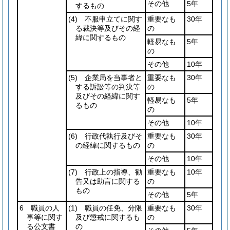
その他
5年
するもの
(4)
不服申立てに関す
重要なも
30年
る裁決等及びその経
の
緯に関するもの
軽易なも
5年
の
その他
10年
(5)
企業局を当事者と
重要なも
30年
する訴訟等の判決等
の
及びその経緯に関す
軽易なも
5年
るもの
の
その他
10年
(6)
行政代執行及びそ
重要なも
30年
の経緯に関するもの
の
その他
10年
(7)
行政上の指導、勧
重要なも
10年
告又は助言に関する
の
もの
その他
5年
6 職員の人
(1)
職員の任免、分限
重要なも
30年
事等に関す
及び懲戒に関するも
の
る公文書
の