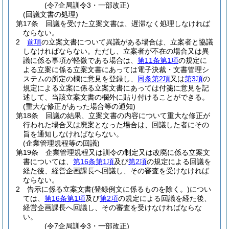
(令7企局訓令3・一部改正)
(回議文書の処理)
第17条
回議を受けた立案文書は、遅滞なく処理しなければ
ならない。
2
前項
の立案文書について異議がある場合は、立案者と協議
しなければならない。
ただし、立案者が不在の場合又は異
議に係る事項が軽微である場合は、
第11条第1項
の規定に
よる立案に係る立案文書にあっては電子決裁・文書管理シ
ステムの所定の欄に意見を登録し、
同条第2項
又は
第3項
の
規定による立案に係る立案文書にあっては付箋に意見を記
述して、当該立案文書の欄外に貼り付けることができる。
(重大な修正があった場合等の通知)
第18条
回議の結果、立案文書の内容について重大な修正が
行われた場合又は廃案となった場合は、回議した者にその
旨を通知しなければならない。
(企業管理規程等の回議)
第19条
企業管理規程又は訓令の制定又は改廃に係る立案文
書については、
第16条第1項
及び
第2項
の規定による回議を
経た後、経営企画課長へ回議し、その審査を受けなければ
ならない。
2
告示に係る立案文書
(登録例文に係るものを除く。)
につい
ては、
第16条第1項
及び
第2項
の規定による回議を経た後、
経営企画課長へ回議し、その審査を受けなければならな
い。
(令7企局訓令3・一部改正)