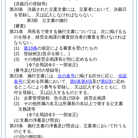
(決裁日の登録等)
第20条
決裁された立案文書には、立案者において、決裁日
を登録し、又は記入しなければならない。
第3節
公文書の施行
(審査)
第21条
局長名で発する施行文書については、次に掲げるも
のを除き、経営企画課の審査担当者の審査を受けなければ
ならない。
(1)
第19条
の規定による審査を受けたもの
(2)
登録例文
(告示を除く。)
(3)
その他経営企画課長が別に定めるもの
(令7企局訓令3・一部改正)
(番号及び日付の登録等)
第22条
施行文書には、
次の各号
に掲げる区分に応じ、
当該
各号
に定める所属において、
第6条第4項
及び
第5項
に定め
るところにより番号を登録し、又は記入するとともに、日
付を登録し、又は記入するものとする。
(1)
企業管理規程、告示及び訓令 経営企画課
(2)
その他所属の名又は所属長の名以上で発する公文書
主務課等
(令7企局訓令3・一部改正)
(公文書の浄書及び照合)
第23条
施行文書の浄書及び照合は、立案者において行うも
のとする。
(公印の押印等)