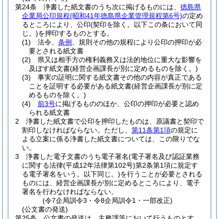
第24条
浄書した紙文書のうち次に掲げるものには、
徳島県
企業局公印規程
(昭和41年徳島県企業管理規程第6号)
の定め
るところにより、公印
(契印を除く。以下この条において同
じ。)
を押印するものとする。
(1)
法令、
条例
、規則その他の規程により公印の押印が必
要とされる紙文書
(2)
県又は相手方の権利義務又は法的地位に重大な影響を
及ぼす紙文書
(経営企画課長が別に定めるものを除く。)
(3)
事実の証明に関する紙文書その他の内容が真正である
ことを証明する必要がある紙文書
(経営企画課長が別に定
めるものを除く。)
(4)
前3号
に掲げるもののほか、公印の押印が必要と認め
られる紙文書
2
浄書した紙文書で公印を押印したものは、原議書と契印で
割印しなければならない。
ただし、
第11条第1項
の規定に
よる立案に係る浄書した紙文書については、この限りでな
い。
3
浄書した電子文書のうち電子署名
(電子署名及び認証業務
に関する法律
(平成12年法律第102号)
第2条第1項に規定す
る電子署名をいう。以下同じ。)
を行うことが必要とされる
ものには、経営企画課長が別に定めるところにより、電子
署名を行わなければならない。
(令7企局訓令3・令8企局訓令1・一部改正)
(公文書の発送)
第25条
公文書の発送は、主務課等において行うものとす