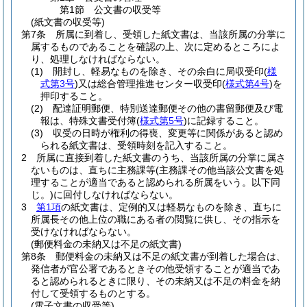
第1節
公文書の収受等
(紙文書の収受等)
第7条
所属に到着し、受領した紙文書は、当該所属の分掌に
属するものであることを確認の上、次に定めるところによ
り、処理しなければならない。
(1)
開封し、軽易なものを除き、その余白に局収受印
(
様
式第3号
)
又は総合管理推進センター収受印
(
様式第4号
)
を
押印すること。
(2)
配達証明郵便、特別送達郵便その他の書留郵便及び電
報は、特殊文書受付簿
(
様式第5号
)
に記録すること。
(3)
収受の日時が権利の得喪、変更等に関係があると認め
られる紙文書は、受領時刻を記入すること。
2
所属に直接到着した紙文書のうち、当該所属の分掌に属さ
ないものは、直ちに主務課等
(主務課その他当該公文書を処
理することが適当であると認められる所属をいう。以下同
じ。)
に回付しなければならない。
3
第1項
の紙文書は、定例的又は軽易なものを除き、直ちに
所属長その他上位の職にある者の閲覧に供し、その指示を
受けなければならない。
(郵便料金の未納又は不足の紙文書)
第8条
郵便料金の未納又は不足の紙文書が到着した場合は、
発信者が官公署であるときその他受領することが適当であ
ると認められるときに限り、その未納又は不足の料金を納
付して受領するものとする。
(電子文書の収受等)