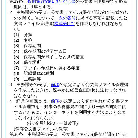
第29条
条例第7条第1項ただし書
の公文書管理規程で定める
期間は、1年とする。
2
主務課等の長は、公文書ファイル
(保存期間が1年未満のも
のを除く。)
について、
次の各号
に掲げる事項を記載した公
文書ファイル管理簿
(
様式第8号
)
を作成しなければならな
い。
(1)
分類
(2)
名称
(3)
保存期間
(4)
保存期間の満了する日
(5)
保存期間が満了したときの措置
(6)
保存場所
(7)
ファイル作成日の属する年度
(8)
記録媒体の種別
(9)
主務課等
3
主務課等の長は、
前項
の規定により公文書ファイル管理簿
を作成したときは、速やかに経営企画課長に送付しなけれ
ばならない。
4
経営企画課長は、
前項
の規定により送付された公文書ファ
イル管理簿を、知事の事務部局の例により一般の閲覧に供
するとともに、インターネットを利用する方法により公表
しなければならない。
(令7企局訓令3・一部改正)
(保存公文書ファイルの保存)
第30条
主務課等の長は、公文書ファイル
(保存期間が1年未