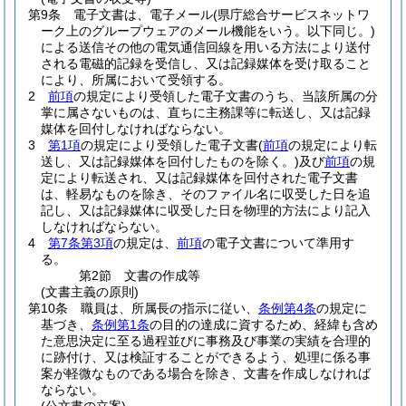
第9条
電子文書は、電子メール
(県庁総合サービスネットワ
ーク上のグループウェアのメール機能をいう。以下同じ。)
による送信その他の電気通信回線を用いる方法により送付
される電磁的記録を受信し、又は記録媒体を受け取ること
により、所属において受領する。
2
前項
の規定により受領した電子文書のうち、当該所属の分
掌に属さないものは、直ちに主務課等に転送し、又は記録
媒体を回付しなければならない。
3
第1項
の規定により受領した電子文書
(
前項
の規定により転
送し、又は記録媒体を回付したものを除く。)
及び
前項
の規
定により転送され、又は記録媒体を回付された電子文書
は、軽易なものを除き、そのファイル名に収受した日を追
記し、又は記録媒体に収受した日を物理的方法により記入
しなければならない。
4
第7条第3項
の規定は、
前項
の電子文書について準用す
る。
第2節
文書の作成等
(文書主義の原則)
第10条
職員は、所属長の指示に従い、
条例第4条
の規定に
基づき、
条例第1条
の目的の達成に資するため、経緯も含め
た意思決定に至る過程並びに事務及び事業の実績を合理的
に跡付け、又は検証することができるよう、処理に係る事
案が軽微なものである場合を除き、文書を作成しなければ
ならない。