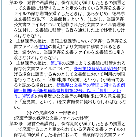
第32条
経営企画課長は、保存期間が満了したときの措置と
して文書館に移管することと定められている保存公文書フ
ァイルの保存期間が満了したときは、あらかじめ、徳島県
立文書館長
(以下「文書館長」という。)
に対し、当該保存
公文書ファイルについて記載された公文書ファイル管理簿
を送付し、文書館に移管する旨を通知した上で移管しなけ
ればならない。
2
主務課等の長は、当該主務課等において保存する保存公文
書ファイルが
前項
の規定により文書館に移管されるとき
は、速やかに、当該保存公文書ファイルを文書館長に引き
渡さなければならない。
3
主務課等の長は、
第1項
の規定により文書館に移管される
保存公文書ファイルについて、
条例第13条第1項第1号
に掲
げる場合に該当するものとして文書館において利用の制限
を行うこと
(以下「利用制限の実施」という。)
が適当であ
ると認める場合には、
徳島県公文書等の管理に関する条例
施行規則
(令和5年徳島県規則第42号。以下「規則」とい
う。)
第5条
の特定歴史公文書等の利用制限に係る意見書
(以
下「意見書」という。)
を文書館長に提出しなければならな
い。
(令7企局訓令3・一部改正)
(廃棄予定の保存公文書ファイルの移管)
第33条
経営企画課長は、保存期間が満了したときの措置と
して廃棄することと定められている保存公文書ファイルの
保存期間が満了した場合において、当該保存公文書ファイ