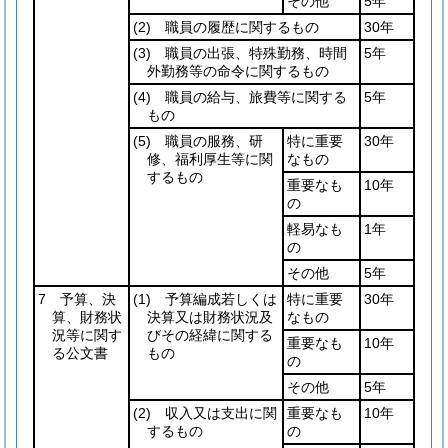
その他
5年
(2)
職員の履歴に関するもの
30年
(3)
職員の出張、特殊勤務、時間
5年
外勤務等の命令に関するもの
(4)
職員の給与、旅費等に関する
5年
もの
(5)
職員の服務、研
特に重要
30年
修、福利厚生等に関
なもの
するもの
重要なも
10年
の
軽易なも
1年
の
その他
5年
7 予算、決
(1)
予算編成若しくは
特に重要
30年
算、財務状
決算又は財務状況及
なもの
況等に関す
びその経緯に関する
重要なも
10年
る公文書
もの
の
その他
5年
(2)
収入又は支出に関
重要なも
10年
するもの
の