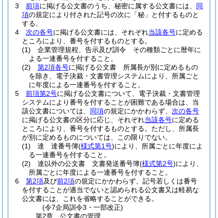
3
前項
に掲げる公文書のうち、秘密に属する公文書には、
同
項
の規定により付された記号の次に「秘」と付するものと
する。
4
次の各号
に掲げる公文書には、それぞれ
当該各号
に定める
ところにより、番号を付するものとする。
(1)
企業管理規程、告示及び訓令 その種類ごとに暦年に
よる一連番号を付すること。
(2)
第2項各号
に掲げる公文書 所属長が別に定めるもの
を除き、電子決裁・文書管理システムにより、所属ごと
に年度による一連番号を付すること。
5
前項第2号
に掲げる公文書について、電子決裁・文書管理
システムにより番号を付することが困難である場合は、当
該公文書については、
同項
の規定にかかわらず、
次の各号
に掲げる公文書の区分に応じ、それぞれ
当該各号
に定める
ところにより、番号を付するものとする。
ただし、所属長
が別に定めるものについては、この限りでない。
(1)
達 達番号簿
(
様式第1号
)
により、所属ごとに年度によ
る一連番号を付すること。
(2)
達以外の公文書 文書発送番号簿
(
様式第2号
)
により、
所属ごとに年度による一連番号を付すること。
6
第2項
及び
前2項
の規定にかかわらず、記号若しくは番号
を付することが適当でないと認められる公文書又は軽易な
公文書には、これを省略することができる。
(令7企局訓令3・一部改正)
第2章
公文書の管理