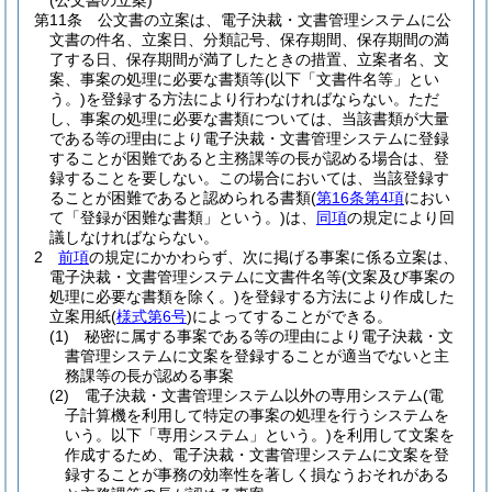
(公文書の立案)
第11条
公文書の立案は、電子決裁・文書管理システムに公
文書の件名、立案日、分類記号、保存期間、保存期間の満
了する日、保存期間が満了したときの措置、立案者名、文
案、事案の処理に必要な書類等
(以下「文書件名等」とい
う。)
を登録する方法により行わなければならない。
ただ
し、事案の処理に必要な書類については、当該書類が大量
である等の理由により電子決裁・文書管理システムに登録
することが困難であると主務課等の長が認める場合は、登
録することを要しない。
この場合においては、当該登録す
ることが困難であると認められる書類
(
第16条第4項
におい
て「登録が困難な書類」という。)
は、
同項
の規定により回
議しなければならない。
2
前項
の規定にかかわらず、次に掲げる事案に係る立案は、
電子決裁・文書管理システムに文書件名等
(文案及び事案の
処理に必要な書類を除く。)
を登録する方法により作成した
立案用紙
(
様式第6号
)
によってすることができる。
(1)
秘密に属する事案である等の理由により電子決裁・文
書管理システムに文案を登録することが適当でないと主
務課等の長が認める事案
(2)
電子決裁・文書管理システム以外の専用システム
(電
子計算機を利用して特定の事案の処理を行うシステムを
いう。以下「専用システム」という。)
を利用して文案を
作成するため、電子決裁・文書管理システムに文案を登
録することが事務の効率性を著しく損なうおそれがある