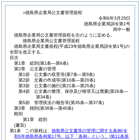
○徳島県企業局公文書管理規程
令和6年3月29日
徳島県企業局訓令第1号
局中一般
徳島県企業局公文書管理規程を次のように定める。
徳島県企業局公文書管理規程
徳島県企業局文書規程(平成23年徳島県企業局訓令第1号)の
全部を改正する。
目次
第1章
総則
(第1条―第6条)
第2章
公文書の管理
第1節
公文書の収受等
(第7条―第9条)
第2節
文書の作成等
(第10条―第20条)
第3節
公文書の施行
(第21条―第25条)
第4節
公文書の整理、保存及び移管又は廃棄
(第26条―
第34条)
第5節
管理状況の報告等
(第35条―第37条)
第3章
雑則
(第38条―第40条)
附則
第1章
総則
(趣旨)
第1条
この規程は、
徳島県公文書等の管理に関する条例
(令
和5年徳島県条例第17号。以下「条例」という。)
第11条第