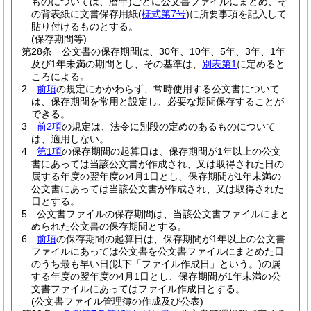
ものについては、暦年)
ごとに公文書ファイルにまとめ、そ
の背表紙に文書保存用紙
(
様式第7号
)
に所要事項を記入して
貼り付けるものとする。
(保存期間等)
第28条
公文書の保存期間は、30年、10年、5年、3年、1年
及び1年未満の期間とし、その基準は、
別表第1
に定めると
ころによる。
2
前項
の規定にかかわらず、常時使用する公文書について
は、保存期間を常用と設定し、必要な期間保存することが
できる。
3
前2項
の規定は、法令に別段の定めのあるものについて
は、適用しない。
4
第1項
の保存期間の起算日は、保存期間が1年以上の公文
書にあっては当該公文書が作成され、又は取得された日の
属する年度の翌年度の4月1日とし、保存期間が1年未満の
公文書にあっては当該公文書が作成され、又は取得された
日とする。
5
公文書ファイルの保存期間は、当該公文書ファイルにまと
められた公文書の保存期間とする。
6
前項
の保存期間の起算日は、保存期間が1年以上の公文書
ファイルにあっては公文書を公文書ファイルにまとめた日
のうち最も早い日
(以下「ファイル作成日」という。)
の属
する年度の翌年度の4月1日とし、保存期間が1年未満の公
文書ファイルにあってはファイル作成日とする。
(公文書ファイル管理簿の作成及び公表)