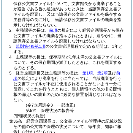
保存公文書ファイルについて、文書館長から廃棄すること
が適当である旨の通知があったときは、当該保存公文書フ
ァイルを廃棄し、又は当該保存公文書ファイルを保存する
主務課等の長に対し、当該保存公文書ファイルの廃棄を指
示しなければならない。
2
主務課等の長は、
前項
の規定により経営企画課長から保存
公文書ファイルの廃棄を指示されたときは、速やかに、当
該保存公文書ファイルを廃棄しなければならない。
3
規則第4条第1項
の公文書管理規程で定める期間は、1年と
する。
4
主務課等の長は、保存期間が1年未満の公文書ファイルに
ついて、その保存期間が満了したときは、これを廃棄する
ものとする。
5
経営企画課長又は主務課等の長は、
第1項
、
第2項
及び
前
項
の規定により廃棄を行うに当たっては、当該廃棄を行う
公文書ファイルが不正に使用されることがないよう十分に
留意してこれを行うとともに、個人情報その他の非公開情
報の漏えいの防止のために必要な措置を講じなければなら
ない。
(令7企局訓令3・一部改正)
第5節
管理状況の報告等
(管理状況の報告)
第35条
経営企画課長は、公文書ファイル管理簿の記載状況
その他の公文書の管理の状況について、毎年度、知事に報
告しなければならない。