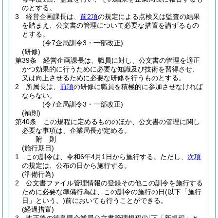
のとする。
3
経営企画課長は、
前2項
の規定による点検又は監査の結果
を踏まえ、公文書の管理について必要な措置を講ずるもの
とする。
(令7企局訓令3・一部改正)
(研修)
第39条
経営企画課長は、職員に対し、公文書の管理を適正
かつ効果的に行うために必要な知識及び技術を習得させ、
又は向上させるために必要な研修を行うものとする。
2
所属長は、
前項
の研修に職員を積極的に参加させなければ
ならない。
(令7企局訓令3・一部改正)
(補則)
第40条
この規程に定めるもののほか、公文書の管理に関し
必要な事項は、企業局長が定める。
附
則
(施行期日)
1
この訓令は、令和6年4月1日から施行する。
ただし、
次項
の規定は、公布の日から施行する。
(準備行為)
2
公文書ファイル管理情報の登録その他この訓令を施行する
ために必要な準備行為は、この訓令の施行の日
(以下「施行
日」という。)
前においても行うことができる。
(経過措置)