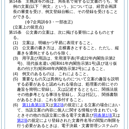
第14条
主務課等の長は、局長名で発する公文書のうち、常
例の文案
(以下「例文」という。)
については、経営企画課
長の審査を受け、例文登録台帳に、その登録を受けること
ができる。
(令7企局訓令3・一部改正)
(立案上の留意点)
第15条
公文書の立案は、次に掲げる要領によるものとす
る。
(1)
立案は、明確かつ平易に表現すること。
(2)
公文書の書き方は、左横書きとすること。
ただし、縦
書きを通例とするものを除く。
(3)
用字及び用語は、常用漢字表
(平成22年内閣告示第2
号)
、現代仮名遣い
(昭和61年内閣告示第1号)
及び送り仮
名の付け方
(昭和48年内閣告示第2号)
によること。
(4)
例文のあるものは、これによること。
(5)
重要なもの又は異例なものについて立案の趣旨を説明
する必要があると認められる場合は、処理案の前にその
趣旨を簡明に登録し、又は記述するとともに、関係法規
その他参考となる事項を登録し、又は付記し、関係書類
があるときは、これを添付すること。
(6)
第11条第1項
又は
第2項
の規定による立案の場合におい
て、当該立案の内容に個人に関する情報が含まれている
ときその他の当該立案に係る電子文書及び
同条第1項
又は
第2項
の規定により登録された文書件名等の閲覧の制限を
行う必要があるときは、電子決裁・文書管理システムの