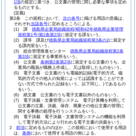
1項
の規定に基づき、公文書の管理に関し必要な事項を定め
るものとする。
(定義)
第2条
この規程において、
次の各号
に掲げる用語の意義は、
それぞれ
当該各号
に定めるところによる。
(1)
課
徳島県企業局組織規程
(昭和42年徳島県企業管理
規程第1号)
第2条第2項
に規定する課をいう。
(2)
課等 課及び
徳島県企業局組織規程第3条の2
に規定す
る課内室をいう。
(3)
総合管理推進センター
徳島県企業局組織規程第2条
第3項
に規定する事業所をいう。
(4)
公文書
条例第2条第2項
に規定する公文書のうち、企
業局の職員が職務上作成し、又は取得したものをいう。
(5)
電子文書 公文書のうち電磁的記録
(電子的方式、磁
気的方式その他人の知覚によっては認識することができ
ない方式で作られた記録をいう。以下同じ。)
であるもの
をいう。
(6)
紙文書 公文書のうち電子文書以外のものをいう。
(7)
電子決裁・文書管理システム 電子計算機を利用して
公文書の立案、決裁、保存、廃棄その他公文書の管理に
関する事務の処理を行うシステムをいう。
(8)
電子決裁 電子決裁・文書管理システムの機能を利用
して電子的方法により行われる電子文書の決裁をいう。
2
前項
に定めるもののほか、この規程において使用する用語
は、
条例
において使用する用語の例による。