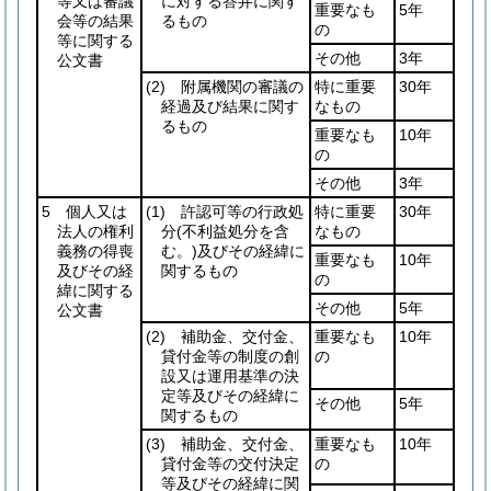
等又は審議
に対する答弁に関す
重要なも
5年
会等の結果
るもの
の
等に関する
その他
3年
公文書
(2)
附属機関の審議の
特に重要
30年
経過及び結果に関す
なもの
るもの
重要なも
10年
の
その他
3年
5 個人又は
(1)
許認可等の行政処
特に重要
30年
法人の権利
分
(不利益処分を含
なもの
義務の得喪
む。)
及びその経緯に
重要なも
10年
及びその経
関するもの
の
緯に関する
その他
5年
公文書
(2)
補助金、交付金、
重要なも
10年
貸付金等の制度の創
の
設又は運用基準の決
定等及びその経緯に
その他
5年
関するもの
(3)
補助金、交付金、
重要なも
10年
貸付金等の交付決定
の
等及びその経緯に関