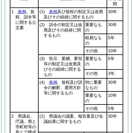
間
1
条例
、規
(1)
条例
及び規程の制定又は改廃
30年
程、訓令等
及びその経緯に関するもの
に関する公
(2)
訓令の制定又は改
重要なも
30年
文書
廃及びその経緯に関
の
するもの
軽易なも
5年
の
その他
10年
(3)
告示、要綱、要領
重要なも
5年
等の制定又は改廃及
の
びその経緯に関する
その他
3年
もの
(4)
条例
、規程及び訓
特に重要
30年
令の解釈、運用方針
なもの
等に関するもの
重要なも
10年
の
その他
5年
2 県議会、
(1)
県議会の議案、報告案及び会
30年
庁議、県と
議結果に関するもの
市町村等の
長とで構成