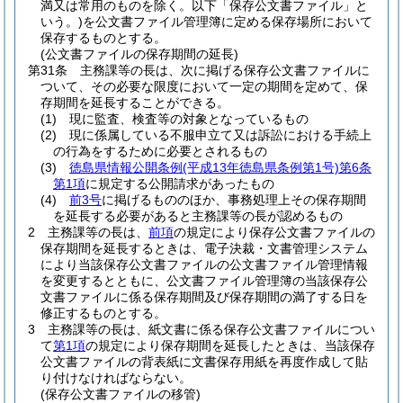
満又は常用のものを除く。以下「保存公文書ファイル」と
いう。)
を公文書ファイル管理簿に定める保存場所において
保存するものとする。
(公文書ファイルの保存期間の延長)
第31条
主務課等の長は、次に掲げる保存公文書ファイルに
ついて、その必要な限度において一定の期間を定めて、保
存期間を延長することができる。
(1)
現に監査、検査等の対象となっているもの
(2)
現に係属している不服申立て又は訴訟における手続上
の行為をするために必要とされるもの
(3)
徳島県情報公開条例
(平成13年徳島県条例第1号)
第6条
第1項
に規定する公開請求があったもの
(4)
前3号
に掲げるもののほか、事務処理上その保存期間
を延長する必要があると主務課等の長が認めるもの
2
主務課等の長は、
前項
の規定により保存公文書ファイルの
保存期間を延長するときは、電子決裁・文書管理システム
により当該保存公文書ファイルの公文書ファイル管理情報
を変更するとともに、公文書ファイル管理簿の当該保存公
文書ファイルに係る保存期間及び保存期間の満了する日を
修正するものとする。
3
主務課等の長は、紙文書に係る保存公文書ファイルについ
て
第1項
の規定により保存期間を延長したときは、当該保存
公文書ファイルの背表紙に文書保存用紙を再度作成して貼
り付けなければならない。
(保存公文書ファイルの移管)