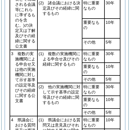
(2)
諸会議における決
特に重要
30年
される会議
定及びその経緯に関
なもの
等
(これら
するもの
に準ずるも
のを含
重要なも
10年
む。)
の決
の
定又は了解
及びその経
緯に関する
その他
5年
公文書
3 複数の実
(1)
複数の実施機関に
特に重要
30年
施機関によ
よる申合せ及びその
なもの
る申合せ又
経緯に関するもの
重要なも
10年
は他の実施
の
機関に対し
その他
5年
て示す基準
の設定等及
(2)
他の実施機関に対
特に重要
30年
びその経緯
して示す基準の設定
なもの
に関する公
等及びその経緯に関
重要なも
10年
文書
するもの
の
その他
5年
4 県議会に
(1)
県議会における質
特に重要
10年
おける質問
問又は意見及びそれ
なもの