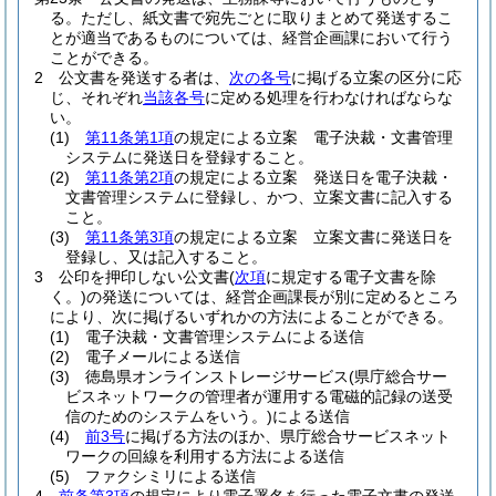
る。
ただし、紙文書で宛先ごとに取りまとめて発送するこ
とが適当であるものについては、経営企画課において行う
ことができる。
2
公文書を発送する者は、
次の各号
に掲げる立案の区分に応
じ、それぞれ
当該各号
に定める処理を行わなければならな
い。
(1)
第11条第1項
の規定による立案 電子決裁・文書管理
システムに発送日を登録すること。
(2)
第11条第2項
の規定による立案 発送日を電子決裁・
文書管理システムに登録し、かつ、立案文書に記入する
こと。
(3)
第11条第3項
の規定による立案 立案文書に発送日を
登録し、又は記入すること。
3
公印を押印しない公文書
(
次項
に規定する電子文書を除
く。)
の発送については、経営企画課長が別に定めるところ
により、次に掲げるいずれかの方法によることができる。
(1)
電子決裁・文書管理システムによる送信
(2)
電子メールによる送信
(3)
徳島県オンラインストレージサービス
(県庁総合サー
ビスネットワークの管理者が運用する電磁的記録の送受
信のためのシステムをいう。)
による送信
(4)
前3号
に掲げる方法のほか、県庁総合サービスネット
ワークの回線を利用する方法による送信
(5)
ファクシミリによる送信