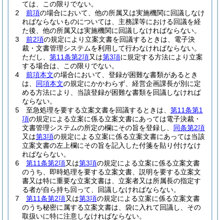
ては、この限りでない。
2
前項
の場合において、他の所属又は実施機関に回議しなけ
ればならないものについては、主務課等における回議を経
た後、他の所属又は実施機関に回議しなければならない。
3
前2項
の規定により立案文書を回議するときは、電子決
裁・文書管理システムを利用して行わなければならない。
ただし、
第11条第2項
又は
第3項
に規定する方法により立案
する場合は、この限りでない。
4
前項本文
の場合において、登録が困難な書類があるとき
は、
同項本文
の規定にかかわらず、経営企画課長が別に定
める方法により、当該登録が困難な書類を回議しなければ
ならない。
5
至急処理を要する立案文書を回議するときは、
第11条第1
項
の規定による立案に係る立案文書にあっては電子決裁・
文書管理システムの所定の欄にその旨を登録し、
同条第2項
又は
第3項
の規定による立案に係る立案文書にあっては当該
立案文書の左上欄にその旨を記入した付箋を貼り付けなけ
ればならない。
6
第11条第2項
又は
第3項
の規定による立案に係る立案文書
のうち、即時処理を要する立案文書、説明を要する立案文
書又は特に重要な立案文書は、立案者又は所属長の指定す
る者が自ら持ち回って、回議しなければならない。
7
第11条第2項
又は
第3項
の規定による立案に係る立案文書
のうち秘密に属する立案文書は、袋に入れて回議し、その
取扱いに特に注意しなければならない。