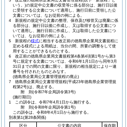
3
改正後の徳島県企業局公文書管理規程
(以下「新規程」と
いう。)
の規定中公文書の収受等に係る部分は、施行日以後
に受領する公文書について適用し、施行日前に受領した公
文書については、なお従前の例による。
4
新規程の規定中公文書の整理、保存及び移管又は廃棄に係
る部分は、施行日以後に作成し、又は取得する公文書につ
いて適用し、施行日前に作成し、又は取得した公文書につ
いては、なお従前の例による。
5
新規程の
様式
に相当する改正前の徳島県企業局文書規程に
定める様式による用紙は、当分の間、所要の調整をして使
用することができるものとする。
6
改正前の徳島県企業局文書規程第4条第4項第1号から第3
号に規定する文書については、令和6年1月1日から同年3月
31日までの間の文書に限り、新規程の相当規定により一連
番号を付されたものとみなす。
(徳島県企業局公文書管理規程の廃止)
7
徳島県企業局公文書管理規程
(平成23年徳島県企業管理規
程第2号)
は、廃止する。
附
則
(令和7年
企局訓令第3号)
(施行期日)
1
この訓令は、令和7年4月1日から施行する。
附
則
(令和8年
企局訓令第1号)
この訓令は、令和8年4月1日から施行する。
別表第1
(第28条関係)
区分
公文書の内容
保存期