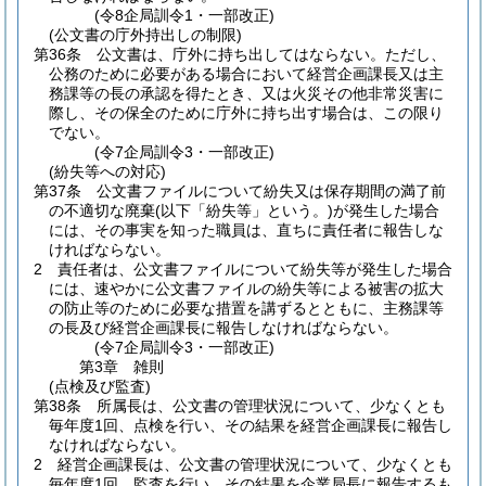
(令8企局訓令1・一部改正)
(公文書の庁外持出しの制限)
第36条
公文書は、庁外に持ち出してはならない。
ただし、
公務のために必要がある場合において経営企画課長又は主
務課等の長の承認を得たとき、又は火災その他非常災害に
際し、その保全のために庁外に持ち出す場合は、この限り
でない。
(令7企局訓令3・一部改正)
(紛失等への対応)
第37条
公文書ファイルについて紛失又は保存期間の満了前
の不適切な廃棄
(以下「紛失等」という。)
が発生した場合
には、その事実を知った職員は、直ちに責任者に報告しな
ければならない。
2
責任者は、公文書ファイルについて紛失等が発生した場合
には、速やかに公文書ファイルの紛失等による被害の拡大
の防止等のために必要な措置を講ずるとともに、主務課等
の長及び経営企画課長に報告しなければならない。
(令7企局訓令3・一部改正)
第3章
雑則
(点検及び監査)
第38条
所属長は、公文書の管理状況について、少なくとも
毎年度1回、点検を行い、その結果を経営企画課長に報告し
なければならない。
2
経営企画課長は、公文書の管理状況について、少なくとも
毎年度1回、監査を行い、その結果を企業局長に報告するも