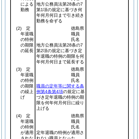
による
地方公務員法第28条の7
勤務
第1項の規定に基づき何
年何月何日まで引き続き
勤務を命ずる
(2)
定
徳島県
年退職
職員
の特例
氏名
の期限
地方公務員法第28条の7
の延長
第2項の規定に基づき定
年退職の特例の期限を何
年何月何日まで延長する
(3)
定
徳島県
年退職
職員
の特例
氏名
の期限
職員の定年等に関する条
の繰上
例第4条第4項
の規定に基
げ
づき定年退職の特例の期
限を何年何月何日に繰り
上げる
(4)
定
徳島県
年退職
職員
の特例
氏名
が適用
定年退職の特例が適用さ
されな
れない職員となった