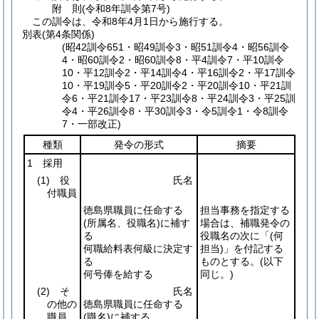
附
則
(令和8年
訓令第7号)
この訓令は、令和8年4月1日から施行する。
別表
(第4条関係)
(昭42訓令651・昭49訓令3・昭51訓令4・昭56訓令
4・昭60訓令2・昭60訓令8・平4訓令7・平10訓令
10・平12訓令2・平14訓令4・平16訓令2・平17訓令
10・平19訓令5・平20訓令2・平20訓令10・平21訓
令6・平21訓令17・平23訓令8・平24訓令3・平25訓
令4・平26訓令8・平30訓令3・令5訓令1・令8訓令
7・一部改正)
種類
発令の形式
摘要
1 採用
(1)
役
氏名
付職員
徳島県職員に任命する
担当事務を指定する
(所属名、役職名)
に補す
場合は、補職発令の
る
役職名の次に「
(何
何職給料表何級に決定す
担当)
」を付記する
る
ものとする。
(以下
何号俸を給する
同じ。)
(2)
そ
氏名
の他の
徳島県職員に任命する
職員
(職名)
に補する