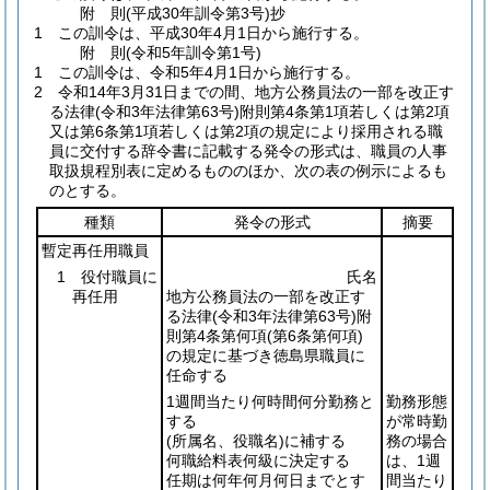
附
則
(平成30年
訓令第3号)
抄
1
この訓令は、平成30年4月1日から施行する。
附
則
(令和5年
訓令第1号)
1
この訓令は、令和5年4月1日から施行する。
2
令和14年3月31日までの間、地方公務員法の一部を改正す
る法律
(令和3年法律第63号)
附則第4条第1項若しくは第2項
又は第6条第1項若しくは第2項の規定により採用される職
員に交付する辞令書に記載する発令の形式は、職員の人事
取扱規程別表に定めるもののほか、次の表の例示によるも
のとする。
種類
発令の形式
摘要
暫定再任用職員
1 役付職員に
氏名
再任用
地方公務員法の一部を改正す
る法律
(令和3年法律第63号)
附
則第4条第何項
(第6条第何項)
の規定に基づき徳島県職員に
任命する
1週間当たり何時間何分勤務と
勤務形態
する
が常時勤
(所属名、役職名)
に補する
務の場合
何職給料表何級に決定する
は、1週
任期は何年何月何日までとす
間当たり