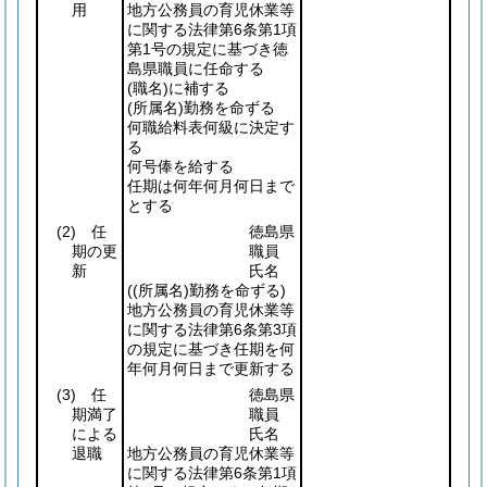
用
地方公務員の育児休業等
に関する法律第6条第1項
第1号の規定に基づき徳
島県職員に任命する
(職名)
に補する
(所属名)
勤務を命ずる
何職給料表何級に決定す
る
何号俸を給する
任期は何年何月何日まで
とする
(2)
任
徳島県
期の更
職員
新
氏名
(
(所属名)
勤務を命ずる)
地方公務員の育児休業等
に関する法律第6条第3項
の規定に基づき任期を何
年何月何日まで更新する
(3)
任
徳島県
期満了
職員
による
氏名
退職
地方公務員の育児休業等
に関する法律第6条第1項