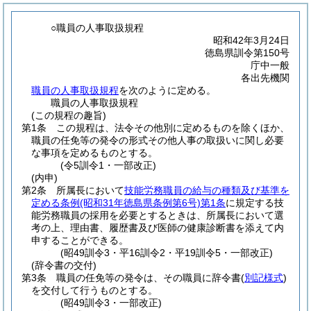
○職員の人事取扱規程
昭和42年3月24日
徳島県訓令第150号
庁中一般
各出先機関
職員の人事取扱規程
を次のように定める。
職員の人事取扱規程
(この規程の趣旨)
第1条
この規程は、法令その他別に定めるものを除くほか、
職員の任免等の発令の形式その他人事の取扱いに関し必要
な事項を定めるものとする。
(令5訓令1・一部改正)
(内申)
第2条
所属長において
技能労務職員の給与の種類及び基準を
定める条例
(昭和31年徳島県条例第6号)
第1条
に規定する技
能労務職員の採用を必要とするときは、所属長において選
考の上、理由書、履歴書及び医師の健康診断書を添えて内
申することができる。
(昭49訓令3・平16訓令2・平19訓令5・一部改正)
(辞令書の交付)
第3条
職員の任免等の発令は、その職員に辞令書
(
別記様式
)
を交付して行うものとする。
(昭49訓令3・一部改正)