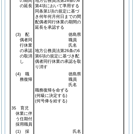
の期間
地方公務員法第26条の6
の延長
第4項において準用する
同条第1項の規定に基づ
き何年何月何日までの間
配偶者同行休業の期間の
延長を承認する
(3)
配
徳島県
偶者同
職員
行休業
氏名
の承認
地方公務員法第26条の6
の取消
第6項の規定に基づき配
し
偶者同行休業の承認を取
り消す
(4)
職
徳島県
務復帰
職員
氏名
職務復帰を命ずる
(何級に決定する)
(何号俸を給する)
35 育児
休業に伴
う任期付
採用職員
(1)
採
氏名