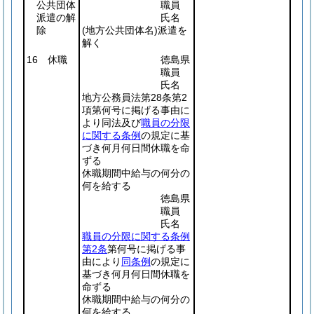
公共団体
職員
派遣の解
氏名
除
(地方公共団体名)
派遣を
解く
16 休職
徳島県
職員
氏名
地方公務員法第28条第2
項第何号に掲げる事由に
より同法及び
職員の分限
に関する条例
の規定に基
づき何月何日間休職を命
ずる
休職期間中給与の何分の
何を給する
徳島県
職員
氏名
職員の分限に関する条例
第2条
第何号に掲げる事
由により
同条例
の規定に
基づき何月何日間休職を
命ずる
休職期間中給与の何分の
何を給する