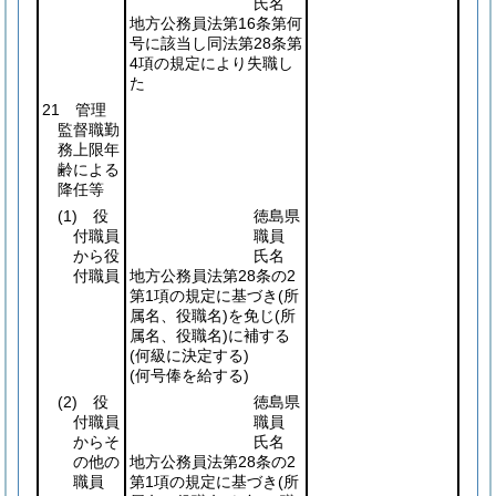
氏名
地方公務員法第16条第何
号に該当し同法第28条第
4項の規定により失職し
た
21 管理
監督職勤
務上限年
齢による
降任等
(1)
役
徳島県
付職員
職員
から役
氏名
付職員
地方公務員法第28条の2
第1項の規定に基づき
(所
属名、役職名)
を免じ
(所
属名、役職名)
に補する
(何級に決定する)
(何号俸を給する)
(2)
役
徳島県
付職員
職員
からそ
氏名
の他の
地方公務員法第28条の2
職員
第1項の規定に基づき
(所