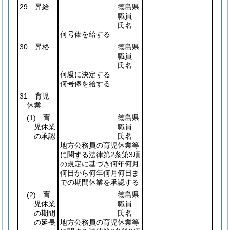
29 昇給
徳島県
職員
氏名
何号俸を給する
30 昇格
徳島県
職員
氏名
何級に決定する
何号俸を給する
31 育児
休業
(1)
育
徳島県
児休業
職員
の承認
氏名
地方公務員の育児休業等
に関する法律第2条第3項
の規定に基づき何年何月
何日から何年何月何日ま
での期間休業を承認する
(2)
育
徳島県
児休業
職員
の期間
氏名
の延長
地方公務員の育児休業等