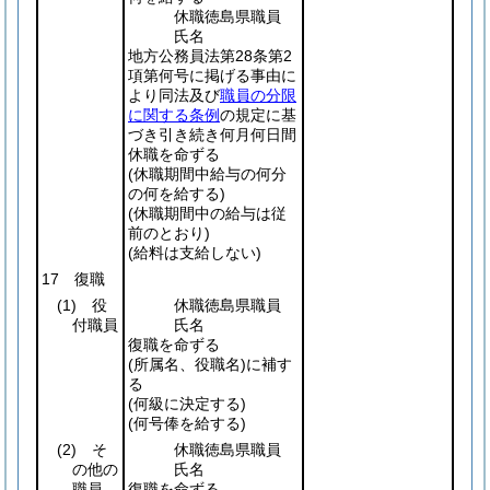
休職徳島県職員
氏名
地方公務員法第28条第2
項第何号に掲げる事由に
より同法及び
職員の分限
に関する条例
の規定に基
づき引き続き何月何日間
休職を命ずる
(休職期間中給与の何分
の何を給する)
(休職期間中の給与は従
前のとおり)
(給料は支給しない)
17 復職
(1)
役
休職徳島県職員
付職員
氏名
復職を命ずる
(所属名、役職名)
に補す
る
(何級に決定する)
(何号俸を給する)
(2)
そ
休職徳島県職員
の他の
氏名
職員
復職を命ずる