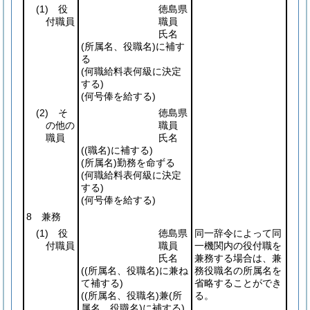
(1)
役
徳島県
付職員
職員
氏名
(所属名、役職名)
に補す
る
(何職給料表何級に決定
する)
(何号俸を給する)
(2)
そ
徳島県
の他の
職員
職員
氏名
(
(職名)
に補する)
(所属名)
勤務を命ずる
(何職給料表何級に決定
する)
(何号俸を給する)
8 兼務
(1)
役
徳島県
同一辞令によって同
付職員
職員
一機関内の役付職を
氏名
兼務する場合は、兼
(
(所属名、役職名)
に兼ね
務役職名の所属名を
て補する)
省略することができ
(
(所属名、役職名)
兼
(所
る。
属名、役職名)
に補する)