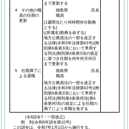
まで更新する
4 その他の職
徳島県
氏名
員の任期の
職員
更新
(1週間当たり何時間何分勤務
とする)
(
(所属名)
勤務を命ずる)
地方公務員法の一部を改正す
る法律
(令和3年法律第63号)
(附
則第6条第3項において準用す
る同法)
附則第4条第3項の規定
に基づき任期を何年何月何日
まで更新する
5 任期満了に
徳島県
氏名
よる退職
職員
地方公務員法の一部を改正す
る法律
(令和3年法律第63号)
(附
則第6条第3項において準用す
る同法)
附則第4条第何項
(第6
条第何項)
の規定による任期の
満了により本職を免ずる
(令8訓令7・一部改正)
附
則
(令和6年
訓令第10号)
この訓令は、令和7年1月1日から施行する。