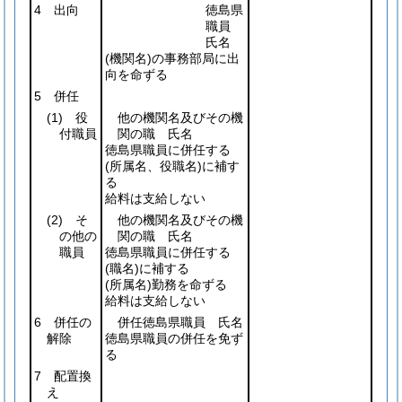
4 出向
徳島県
職員
氏名
(機関名)
の事務部局に出
向を命ずる
5 併任
(1)
役
他の機関名及びその機
付職員
関の職 氏名
徳島県職員に併任する
(所属名、役職名)
に補す
る
給料は支給しない
(2)
そ
他の機関名及びその機
の他の
関の職 氏名
職員
徳島県職員に併任する
(職名)
に補する
(所属名)
勤務を命ずる
給料は支給しない
6 併任の
併任徳島県職員 氏名
解除
徳島県職員の併任を免ず
る
7 配置換
え