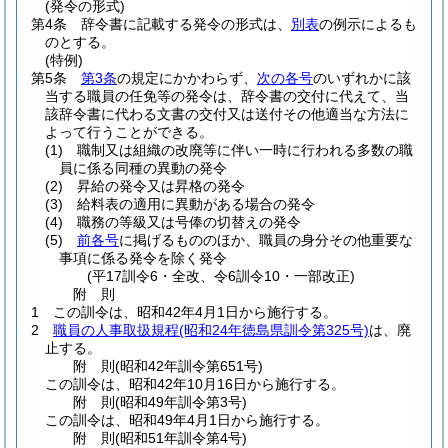
(発令の形式)
第4条
辞令書に記載する発令の形式は、
別表
の例示によるも
のとする。
(特例)
第5条
第3条
の規定にかかわらず、
次の各号
のいずれかに該
当する職員の任免等の発令は、辞令書の交付に代えて、当
該辞令書に代わる文書の交付又は送付その他適当な方法に
よって行うことができる。
(1)
職制又は組織の改廃等に伴い一時に行われる多数の職
員に係る同種の異動の発令
(2)
昇給の発令又は昇格の発令
(3)
給料表の適用に異動がある場合の発令
(4)
職務の等級又は号俸の切替えの発令
(5)
前各号
に掲げるもののほか、職員の身分その他重要な
事項に係る発令を除く発令
(平17訓令6・全改、令6訓令10・一部改正)
附
則
1
この訓令は、昭和42年4月1日から施行する。
2
職員の人事取扱規程
(昭和24年徳島県訓令第325号)
は、廃
止する。
附
則
(昭和42年
訓令第651号)
この訓令は、昭和42年10月16日から施行する。
附
則
(昭和49年
訓令第3号)
この訓令は、昭和49年4月1日から施行する。
附
則
(昭和51年
訓令第4号)