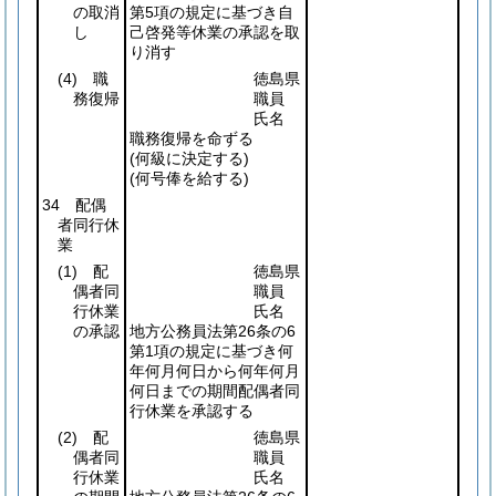
の取消
第5項の規定に基づき自
し
己啓発等休業の承認を取
り消す
(4)
職
徳島県
務復帰
職員
氏名
職務復帰を命ずる
(何級に決定する)
(何号俸を給する)
34 配偶
者同行休
業
(1)
配
徳島県
偶者同
職員
行休業
氏名
の承認
地方公務員法第26条の6
第1項の規定に基づき何
年何月何日から何年何月
何日までの期間配偶者同
行休業を承認する
(2)
配
徳島県
偶者同
職員
行休業
氏名