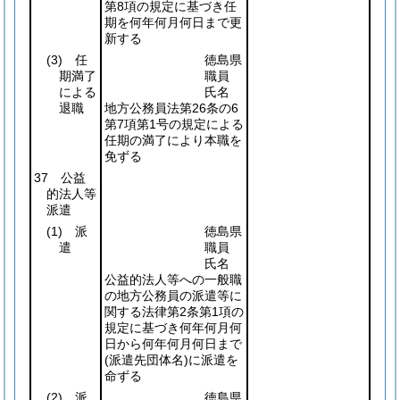
第8項の規定に基づき任
期を何年何月何日まで更
新する
(3)
任
徳島県
期満了
職員
による
氏名
退職
地方公務員法第26条の6
第7項第1号の規定による
任期の満了により本職を
免ずる
37 公益
的法人等
派遣
(1)
派
徳島県
遣
職員
氏名
公益的法人等への一般職
の地方公務員の派遣等に
関する法律第2条第1項の
規定に基づき何年何月何
日から何年何月何日まで
(派遣先団体名)
に派遣を
命ずる
(2)
派
徳島県