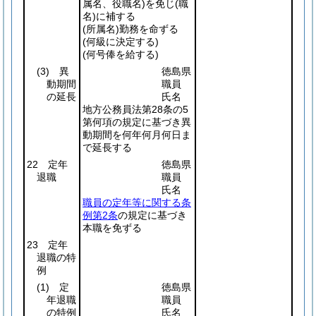
属名、役職名)
を免じ
(職
名)
に補する
(所属名)
勤務を命ずる
(何級に決定する)
(何号俸を給する)
(3)
異
徳島県
動期間
職員
の延長
氏名
地方公務員法第28条の5
第何項の規定に基づき異
動期間を何年何月何日ま
で延長する
22 定年
徳島県
退職
職員
氏名
職員の定年等に関する条
例第2条
の規定に基づき
本職を免ずる
23 定年
退職の特
例
(1)
定
徳島県
年退職
職員
の特例
氏名