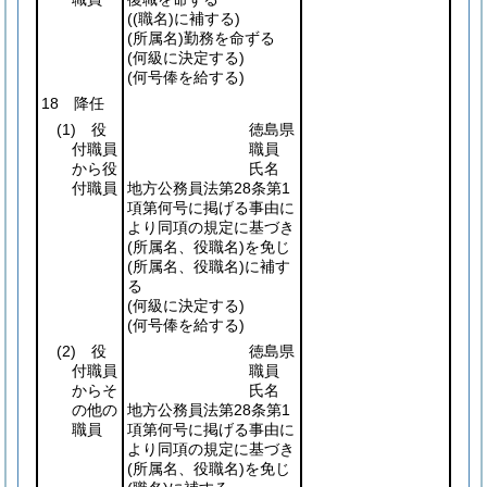
(
(職名)
に補する)
(所属名)
勤務を命ずる
(何級に決定する)
(何号俸を給する)
18 降任
(1)
役
徳島県
付職員
職員
から役
氏名
付職員
地方公務員法第28条第1
項第何号に掲げる事由に
より同項の規定に基づき
(所属名、役職名)
を免じ
(所属名、役職名)
に補す
る
(何級に決定する)
(何号俸を給する)
(2)
役
徳島県
付職員
職員
からそ
氏名
の他の
地方公務員法第28条第1
職員
項第何号に掲げる事由に
より同項の規定に基づき
(所属名、役職名)
を免じ