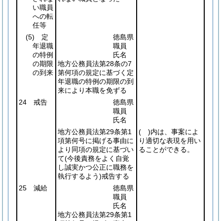
い職員
への転
任等
(5)
定
徳島県
年退職
職員
の特例
氏名
の期限
地方公務員法第28条の7
の到来
第何項の規定に基づく定
年退職の特例の期限の到
来により本職を免ずる
24 戒告
徳島県
職員
氏名
地方公務員法第29条第1
( )
内は、事案によ
項第何号に掲げる事由に
り適切な表現を用い
より同項の規定に基づい
ることができる。
て
(今後責務をよく自覚
し誠実かつ公正に職務を
執行するよう)
戒告する
25 減給
徳島県
職員
氏名
地方公務員法第29条第1