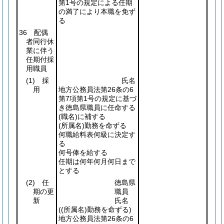
第1号の規定による任期
の満了により本職を免ず
る
36 配偶
者同行休
業に伴う
任期付採
用職員
(1)
採
氏名
用
地方公務員法第26条の6
第7項第1号の規定に基づ
き徳島県職員に任命する
(職名)
に補する
(所属名)
勤務を命ずる
何職給料表何級に決定す
る
何号俸を給する
任期は何年何月何日まで
とする
(2)
任
徳島県
期の更
職員
新
氏名
(
(所属名)
勤務を命ずる)
地方公務員法第26条の6