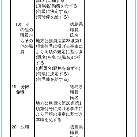
(職名)
に補する
(所属名)
勤務を命ずる
(何級に決定する)
(何号俸を給する)
(3)
そ
徳島県
の他の
職員
職員か
氏名
らその
地方公務員法第28条第1
他の職
項第何号に掲げる事由に
員
より同項の規定に基づき
(職名)
を免じ
(職名)
に補
する
(
(所属名)
勤務を命ずる)
(何級に決定する)
(何号俸を給する)
19 分限
徳島県
免職
職員
氏名
地方公務員法第28条第1
項第何号に掲げる事由に
より同項の規定に基づき
本職を免ずる
20 失職
徳島県
職員