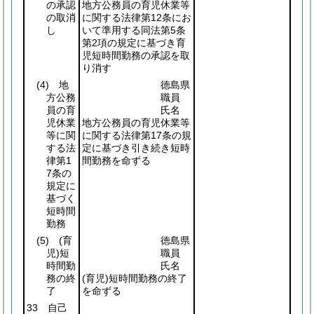
の承認
地方公務員の育児休業等
の取消
に関する法律第12条にお
し
いて準用する同法第5条
第2項の規定に基づき育
児短時間勤務の承認を取
り消す
(4)
地
徳島県
方公務
職員
員の育
氏名
児休業
地方公務員の育児休業等
等に関
に関する法律第17条の規
する法
定に基づき引き続き短時
律第1
間勤務を命ずる
7条の
規定に
基づく
短時間
勤務
(5)
(育
徳島県
児)
短
職員
時間勤
氏名
務の終
(育児)
短時間勤務の終了
了
を命ずる
33 自己