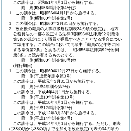
この訓令は、昭和51年4月1日から施行する。
附
則
(昭和56年
訓令第4号)
抄
1
この訓令は、昭和56年4月1日から施行する。
附
則
(昭和60年
訓令第2号)
1
この訓令は、昭和60年3月31日から施行する。
2
改正後の職員の人事取扱規程別表24の項の規定は、地方
公務員法の一部を改正する法律
(昭和56年法律第92号)
附則
第3条の規定により職員が退職すべきこととなる場合につい
て準用する。
この場合において同項中「
職員の定年等に関
する条例第2条
」とあるのは、「
昭和56年法律第92号附則
第3条
」と読み替えるものとする。
附
則
(昭和60年
訓令第8号)
抄
(施行期日)
1
この訓令は、昭和60年12月27日から施行する。
附
則
(平成元年
訓令第3号)
この訓令は、平成元年3月31日から施行する。
附
則
(平成4年
訓令第7号)
この訓令は、平成4年4月1日から施行する。
附
則
(平成10年
訓令第10号)
この訓令は、平成10年4月1日から施行する。
附
則
(平成12年
訓令第2号)
この訓令は、平成12年3月28日から施行する。
附
則
(平成14年
訓令第4号)
この訓令は、平成14年4月1日から施行する。
ただし、別表
に33の項から35の項までを加える改正規定
(同表の34の項の