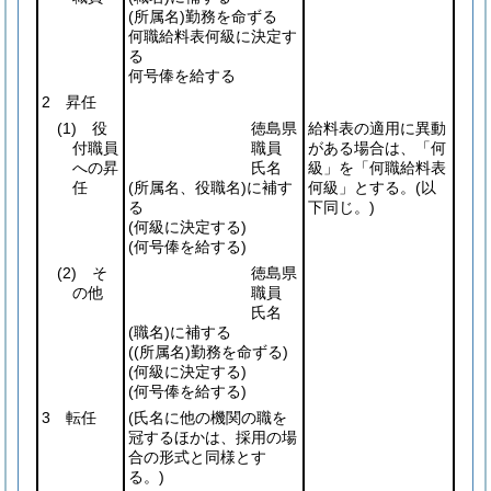
(所属名)
勤務を命ずる
何職給料表何級に決定す
る
何号俸を給する
2 昇任
(1)
役
徳島県
給料表の適用に異動
付職員
職員
がある場合は、「何
への昇
氏名
級」を「何職給料表
任
(所属名、役職名)
に補す
何級」とする。
(以
る
下同じ。)
(何級に決定する)
(何号俸を給する)
(2)
そ
徳島県
の他
職員
氏名
(職名)
に補する
(
(所属名)
勤務を命ずる)
(何級に決定する)
(何号俸を給する)
3 転任
(氏名に他の機関の職を
冠するほかは、採用の場
合の形式と同様とす
る。)