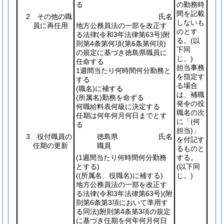
る
の勤務時
間を記載
2 その他の職
氏名
しないも
員に再任用
地方公務員法の一部を改正す
のとす
る法律
(令和3年法律第63号)
附
る。
(以
則第4条第何項
(第6条第何項)
下同
の規定に基づき徳島県職員に
じ。)
任命する
担当事務
1週間当たり何時間何分勤務と
を指定す
する
る場合
(職名)
に補する
は、補職
(所属名)
勤務を命ずる
発令の役
何職給料表何級に決定する
職名の次
任期は何年何月何日までとす
に「
(何
る
担当)
」
3 役付職員の
徳島県
氏名
を付記す
任期の更新
職員
るものと
(1週間当たり何時間何分勤務
する。
とする)
(以下同
(
(所属名、役職名)
に補する)
じ。)
地方公務員法の一部を改正す
る法律
(令和3年法律第63号)
(附
則第6条第3項において準用す
る同法)
附則第4条第3項の規定
に基づき任期を何年何月何日