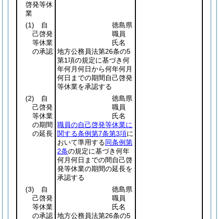
啓発等休
業
(1)
自
徳島県
己啓発
職員
等休業
氏名
の承認
地方公務員法第26条の5
第1項の規定に基づき何
年何月何日から何年何月
何日までの期間自己啓発
等休業を承認する
(2)
自
徳島県
己啓発
職員
等休業
氏名
の期間
職員の自己啓発等休業に
の延長
関する条例第7条第3項
に
おいて準用する
同条例第
2条
の規定に基づき何年
何月何日までの間自己啓
発等休業の期間の延長を
承認する
(3)
自
徳島県
己啓発
職員
等休業
氏名
の承認
地方公務員法第26条の5