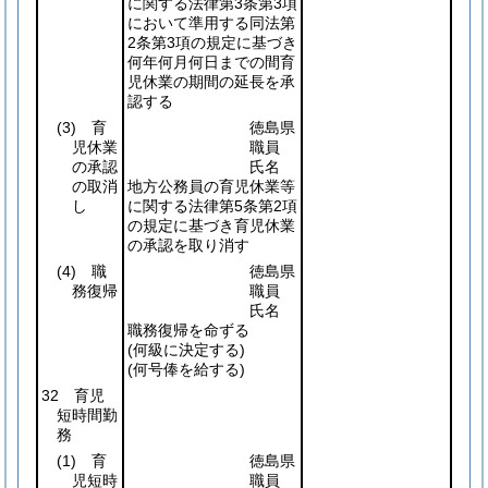
に関する法律第3条第3項
において準用する同法第
2条第3項の規定に基づき
何年何月何日までの間育
児休業の期間の延長を承
認する
(3)
育
徳島県
児休業
職員
の承認
氏名
の取消
地方公務員の育児休業等
し
に関する法律第5条第2項
の規定に基づき育児休業
の承認を取り消す
(4)
職
徳島県
務復帰
職員
氏名
職務復帰を命ずる
(何級に決定する)
(何号俸を給する)
32 育児
短時間勤
務
(1)
育
徳島県
児短時
職員