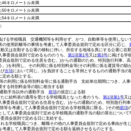
上46キロメートル未満
上50キロメートル未満
上54キロメートル未満
上
掲げる学校職員 交通機関等を利用せず、かつ、自動車等を使用しない
等の使用距離等の事情を考慮して人事委員会規則で定める区分に応じ、
異動又は在勤する公署の移転に伴い、所在する地域を異にする公署に在
人事委員会規則で定めるもののうち、
第1項第1号
又は
第3号
に掲げる学
委員会規則で定める住居を含む。)
からの通勤のため、特別急行列車、高
う。)
を利用し、その利用に係る特別料金等
(その利用に係る運賃等の額
及び
次項
において同じ。)
を負担することを常例とするものの通勤手当の
に定める額とする。
等の利用に係る特別料金等に係る通勤手当 支給単位期間につき、人事
要する特別料金等の額に相当する額
る通勤手当以外の通勤手当
前項
の規定による額
新たに給料表の適用を受ける学校職員となった者のうち、
第1項第1号
又
人事委員会規則で定める住居を含む。)
からの通勤のため、特別急行列車
事情等を考慮して人事委員会規則で定める学校職員に限る。)
その他
前項
として人事委員会規則で定める学校職員の通勤手当の額の算出について
事委員会規則で定める日に支給する。
される学校職員につき、離職その他の人事委員会規則で定める事由が生
を考慮して人事委員会規則で定める額を返納させるものとする。