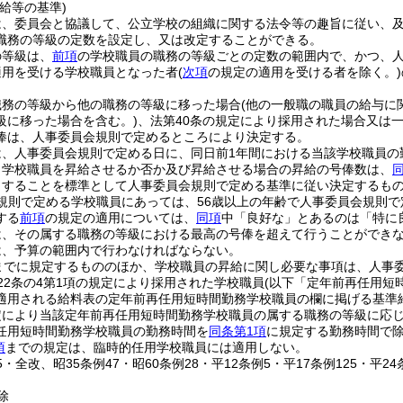
給等の基準)
は、委員会と協議して、公立学校の組織に関する法令等の趣旨に従い、
職務の等級の定数を設定し、又は改定することができる。
の等級は、
前項
の学校職員の職務の等級ごとの定数の範囲内で、かつ、
適用を受ける学校職員となった者
(
次項
の規定の適用を受ける者を除く。)
職務の等級から他の職務の等級に移った場合
(他の一般職の職員の給与に
級に移った場合を含む。)
、法第40条の規定により採用された場合又は
俸は、人事委員会規則で定めるところにより決定する。
は、人事委員会規則で定める日に、同日前1年間における当該学校職員の
り学校職員を昇給させるか否か及び昇給させる場合の昇給の号俸数は、
とすることを標準として人事委員会規則で定める基準に従い決定するも
規則で定める学校職員にあっては、56歳以上の年齢で人事委員会規則で
する
前項
の規定の適用については、
同項
中「良好な」とあるのは「特に
は、その属する職務の等級における最高の号俸を超えて行うことができ
は、予算の範囲内で行わなければならない。
までに規定するもののほか、学校職員の昇給に関し必要な事項は、人事
22条の4第1項の規定により採用された学校職員
(以下「定年前再任用短
適用される給料表の定年前再任用短時間勤務学校職員の欄に掲げる基準
定により当該定年前再任用短時間勤務学校職員の属する職務の等級に応
任用短時間勤務学校職員の勤務時間を
同条第1項
に規定する勤務時間で
項
までの規定は、臨時的任用学校職員には適用しない。
45・全改、昭35条例47・昭60条例28・平12条例5・平17条例125・平2
除