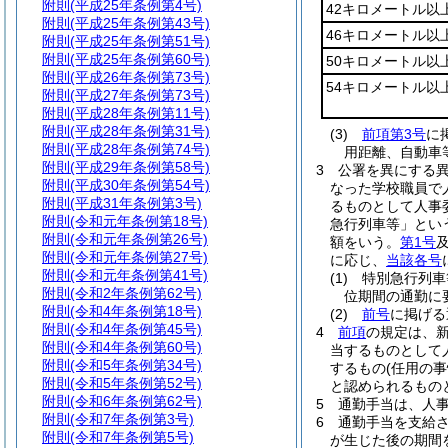
附則
(平成25年条例第4号)
42キロメートル以
附則
(平成25年条例第43号)
46キロメートル以
附則
(平成25年条例第51号)
附則
(平成25年条例第60号)
50キロメートル以
附則
(平成26年条例第73号)
54キロメートル以
附則
(平成27年条例第73号)
附則
(平成28年条例第11号)
附則
(平成28年条例第31号)
(3)
前項第3号
に
附則
(平成28年条例第74号)
用距離、自動車
附則
(平成29年条例第58号)
3
公署を異にする
附則
(平成30年条例第54号)
なった学校職員で
附則
(平成31年条例第3号)
るものとして人事
附則
(令和元年条例第18号)
急行列車等」とい
附則
(令和元年条例第26号)
額をいう。
第1号
附則
(令和元年条例第27号)
に応じ、
当該各号
附則
(令和元年条例第41号)
(1)
特別急行列車
附則
(令和2年条例第62号)
位期間の通勤に
附則
(令和4年条例第18号)
(2)
前号
に掲げ
附則
(令和4年条例第45号)
4
前項
の規定は、
附則
(令和4年条例第60号)
当するものとして
附則
(令和5年条例第34号)
するもの
(任用の
附則
(令和5年条例第52号)
と認められるもの
附則
(令和6年条例第62号)
5
通勤手当は、人
附則
(令和7年条例第3号)
6
通勤手当を支給
附則
(令和7年条例第5号)
が生じた後の期間