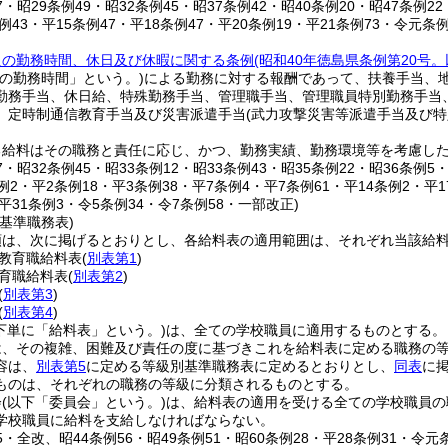
47・昭29条例49・昭32条例45・昭37条例42・昭40条例20・昭47条例2
条例43・平15条例47・平18条例47・平20条例19・平21条例73・令元条
員の勤務時間、休日及び休暇に関する条例
(昭和40年徳島県条例第20号
規の勤務時間」という。)
による勤務に対する報酬であって、扶養手当、
勤務手当、休日給、特殊勤務手当、管理職手当、管理職員特別勤務手当
、定時制通信教育手当及び災害派遣手当
(武力攻撃災害等派遣手当及び
る給料はその職務と責任に応じ、かつ、勤務実績、勤務環境等を考慮し
47・昭32条例45・昭33条例12・昭33条例43・昭35条例22・昭36条例5
例2・平2条例18・平3条例38・平7条例4・平7条例61・平14条例2・平1
・平31条例3・令5条例34・令7条例58・一部改正)
基準職務表)
類は、次に掲げるとおりとし、各給料表の適用範囲は、それぞれ当該給
教育職給料表
(
別表第1
)
育職給料表
(
別表第2
)
(
別表第3
)
(
別表第4
)
下単に「給料表」という。)
は、全ての学校職員に適用するものとする。
は、その複雑、困難及び責任の度に基づきこれを給料表に定める職務の
容は、
別表第5
に定める等級別基準職務表に定めるとおりとし、
同表
に
ものは、それぞれの職務の等級に分類されるものとする。
会
(以下「委員会」という。)
は、給料表の適用を受ける全ての学校職員の
学校職員に給料を支給しなければならない。
45・全改、昭44条例56・昭49条例51・昭60条例28・平28条例31・令元