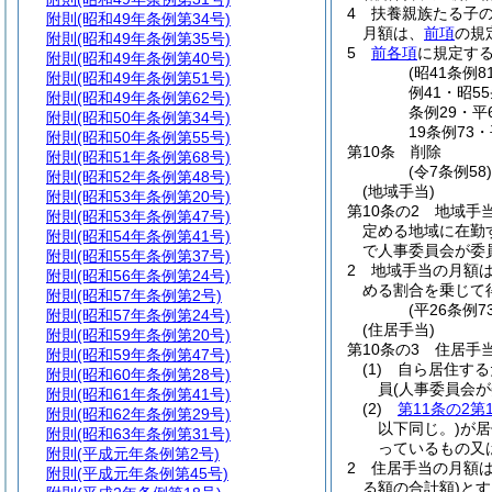
4
扶養親族たる子の
附則
(昭和49年条例第34号)
月額は、
前項
の規
附則
(昭和49年条例第35号)
5
前各項
に規定す
附則
(昭和49年条例第40号)
(昭41条例
附則
(昭和49年条例第51号)
例41・昭5
附則
(昭和49年条例第62号)
条例29・平
附則
(昭和50年条例第34号)
19条例73
附則
(昭和50年条例第55号)
第10条
削除
附則
(昭和51年条例第68号)
(令7条例58
附則
(昭和52年条例第48号)
(地域手当)
附則
(昭和53年条例第20号)
第10条の2
地域手
附則
(昭和53年条例第47号)
定める地域に在勤
附則
(昭和54年条例第41号)
で人事委員会が委
附則
(昭和55年条例第37号)
2
地域手当の月額は
附則
(昭和56年条例第24号)
める割合を乗じて
附則
(昭和57年条例第2号)
(平26条例7
附則
(昭和57年条例第24号)
(住居手当)
附則
(昭和59年条例第20号)
第10条の3
住居手
附則
(昭和59年条例第47号)
(1)
自ら居住する
附則
(昭和60年条例第28号)
員
(人事委員会
附則
(昭和61年条例第41号)
(2)
第11条の2第
附則
(昭和62年条例第29号)
以下同じ。)
が居
附則
(昭和63年条例第31号)
っているもの又
附則
(平成元年条例第2号)
2
住居手当の月額
附則
(平成元年条例第45号)
る額の合計額)
とす