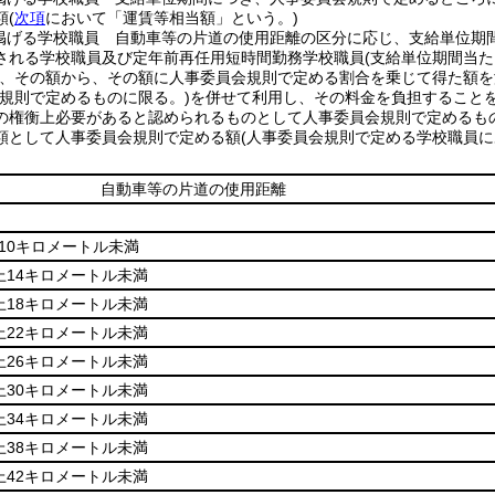
額
(
次項
において「運賃等相当額」という。)
掲げる学校職員 自動車等の片道の使用距離の区分に応じ、支給単位期
される学校職員及び定年前再任用短時間勤務学校職員
(支給単位期間当
、その額から、その額に人事委員会規則で定める割合を乗じて得た額を
会規則で定めるものに限る。)
を併せて利用し、その料金を負担すること
の権衡上必要があると認められるものとして人事委員会規則で定めるものに
額として人事委員会規則で定める額
(人事委員会規則で定める学校職員
自動車等の片道の使用距離
10キロメートル未満
上14キロメートル未満
上18キロメートル未満
上22キロメートル未満
上26キロメートル未満
上30キロメートル未満
上34キロメートル未満
上38キロメートル未満
上42キロメートル未満