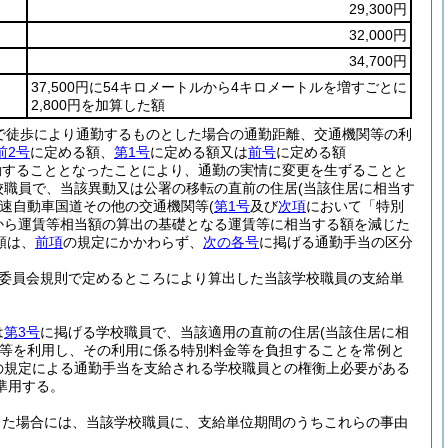
29,300円
32,000円
34,700円
37,500円に54キロメートルから4キロメートルを増すごとに
2,800円を加算した額
で徒歩により通勤するものとした場合の通勤距離、交通機関等の利
前2号
に定める額、
第1号
に定める額又は
前号
に定める額
勤することとなったことにより、通勤の実情に変更を生ずることと
校職員で、当該異動又は公署の移転の直前の住居
(当該住居に相当す
速自動車国道その他の交通機関等
(
第1号
及び
次項
において「特別
から運賃等相当額の算出の基礎となる運賃等に相当する額を減じた
額は、
前項
の規定にかかわらず、
次の各号
に掲げる通勤手当の区分
委員会規則で定めるところにより算出した当該学校職員の支給単
は
第3号
に掲げる学校職員で、当該適用の直前の住居
(当該住居に相
等を利用し、その利用に係る特別料金等を負担することを常例と
の規定による通勤手当を支給される学校職員との権衡上必要がある
準用する。
じた場合には、当該学校職員に、支給単位期間のうちこれらの事由