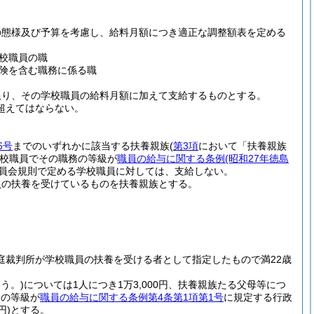
の態様及び予算を考慮し、給料月額につき適正な調整額表を定める
校職員の職
険を含む職務に係る職
限り、その学校職員の給料月額に加えて支給するものとする。
超えてはならない。
6号
までのいずれかに該当する扶養親族
(
第3項
において「扶養親族
校職員でその職務の等級が
職員の給与に関する条例
(昭和27年徳島
員会規則で定める学校職員に対しては、支給しない。
員の扶養を受けているものを扶養親族とする。
家庭裁判所が学校職員の扶養を受ける者として指定したもので満22歳
う。)
については1人につき1万3,000円、扶養親族たる父母等につ
務の等級が
職員の給与に関する条例第4条第1項第1号
に規定する行政
円)
とする。