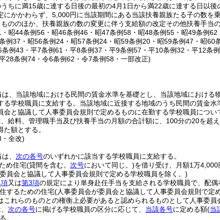
うちに満15歳に達する日後の最初の4月1日から満22歳に達する日以後
定にかかわらず、5,000円に当該期間にある当該扶養親族たる子の数を
るもののほか、扶養親族の数の変更に伴う支給額の改定その他扶養手当
81・昭44条例56・昭46条例46・昭47条例58・昭48条例55・昭49条例6
5条例37・昭56条例24・昭57条例24・昭59条例20・昭59条例47・昭60
6条例43・平7条例61・平8条例37・平9条例57・平10条例32・平12条例
・平28条例74・令6条例62・令7条例58・一部改正)
)
当は、当該地域における民間の賃金水準を基礎とし、当該地域における
する学校職員に支給する。
当該地域に近接する地域のうち民間の賃金水
員会と協議して人事委員会規則で定めるものに在勤する学校職員につい
、給料、管理職手当及び扶養手当の月額の合計額に、100分の20を超
得た額とする。
3・全改)
当は、
次の各号
のいずれかに該当する学校職員に支給する。
ため住宅
(貸間を含む。
次号
において同じ。)
を借り受け、月額1万4,00
が委員会と協議して人事委員会規則で定める学校職員を除く。)
1項
又は
第3項
の規定により単身赴任手当を支給される学校職員で、配偶
住するための住宅
(人事委員会が委員会と協議して人事委員会規則で定め
はこれらのものとの権衡上必要があると認められるものとして人事委員
は、
次の各号
に掲げる学校職員の区分に応じて、
当該各号
に定める額
(
当
る。