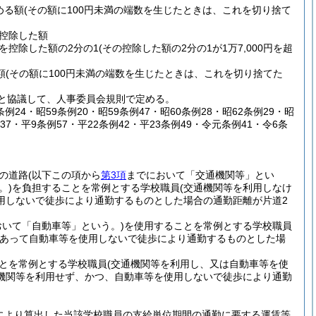
める額
(その額に100円未満の端数を生じたときは、これを切り捨て
を控除した額
円を控除した額の2分の1
(その控除した額の2分の1が1万7,000円を超
額
(その額に100円未満の端数を生じたときは、これを切り捨てた
と協議して、人事委員会規則で定める。
条例24・昭59条例20・昭59条例47・昭60条例28・昭62条例29・昭
37・平9条例57・平22条例42・平23条例49・令元条例41・令6条
の道路
(以下この項から
第3項
までにおいて「交通機関等」とい
。)
を負担することを常例とする学校職員
(交通機関等を利用しなけ
用しないで徒歩により通勤するものとした場合の通勤距離が片道2
おいて「自動車等」という。)
を使用することを常例とする学校職員
であって自動車等を使用しないで徒歩により通勤するものとした場
とを常例とする学校職員
(交通機関等を利用し、又は自動車等を使
機関等を利用せず、かつ、自動車等を使用しないで徒歩により通勤
。
により算出した当該学校職員の支給単位期間の通勤に要する運賃等