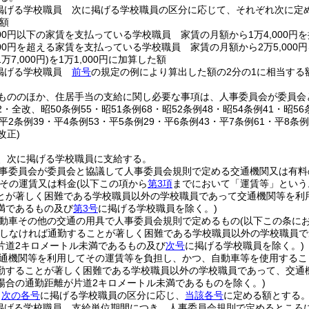
掲げる学校職員 次に掲げる学校職員の区分に応じて、それぞれ次に定
額
000円以下の家賃を支払っている学校職員 家賃の月額から1万4,000円
000円を超える家賃を支払っている学校職員 家賃の月額から2万5,000
7,000円)
を1万1,000円に加算した額
掲げる学校職員
前号
の規定の例により算出した額の2分の1に相当する
もののほか、住居手当の支給に関し必要な事項は、人事委員会が委員会
62・全改、昭50条例55・昭51条例68・昭52条例48・昭54条例41・昭56
・平2条例39・平4条例53・平5条例29・平6条例43・平7条例61・平8条例
改正)
、次に掲げる学校職員に支給する。
事委員会が委員会と協議して人事委員会規則で定める交通機関又は有料
その運賃又は料金
(以下この項から
第3項
までにおいて「運賃等」という
とが著しく困難である学校職員以外の学校職員であって交通機関等を利
満であるもの及び
第3号
に掲げる学校職員を除く。)
動車その他の交通の用具で人事委員会規則で定めるもの
(以下この条に
用しなければ通勤することが著しく困難である学校職員以外の学校職員
片道2キロメートル未満であるもの及び
次号
に掲げる学校職員を除く。)
通機関等を利用してその運賃等を負担し、かつ、自動車等を使用するこ
勤することが著しく困難である学校職員以外の学校職員であって、交通
場合の通勤距離が片道2キロメートル未満であるものを除く。)
、
次の各号
に掲げる学校職員の区分に応じ、
当該各号
に定める額とする
掲げる学校職員 支給単位期間につき、人事委員会規則で定めるところ