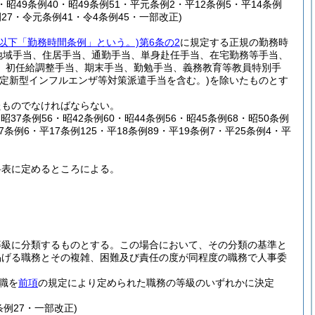
2・昭49条例40・昭49条例51・平元条例2・平12条例5・平14条例
例27・令元条例41・令4条例45・一部改正)
。以下「勤務時間条例」という。)
第6条の2
に規定する正規の勤務時
地域手当、住居手当、通勤手当、単身赴任手当、在宅勤務等手当、
、初任給調整手当、期末手当、勤勉手当、義務教育等教員特別手
特定新型インフルエンザ等対策派遣手当を含む。)
を除いたものとす
たものでなければならない。
・昭37条例56・昭42条例60・昭44条例56・昭45条例68・昭50条例
7条例6・平17条例125・平18条例89・平19条例7・平25条例4・平
料表に定めるところによる。
等級に分類するものとする。
この場合において、その分類の基準と
掲げる職務とその複雑、困難及び責任の度が同程度の職務で人事委
職を
前項
の規定により定められた職務の等級のいずれかに決定
条例27・一部改正)