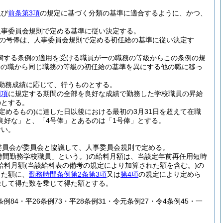
及び
前条第3項
の規定に基づく分類の基準に適合するように、かつ、
人事委員会規則で定める基準に従い決定する。
の号俸は、人事委員会規則で定める初任給の基準に従い決定す
関する条例の適用を受ける職員が一の職務の等級からこの条例の規
一の職から同じ職務の等級の初任給の基準を異にする他の職に移っ
勤務成績に応じて、行うものとする。
同項
に規定する期間の全部を良好な成績で勤務した学校職員の昇給
のとする。
定めるもの)
に達した日以後における最初の3月31日を超えて在職
良好な」と、「4号俸」とあるのは「1号俸」とする。
ない。
委員会が委員会と協議して、人事委員会規則で定める。
時間勤務学校職員」という。)
の給料月額は、当該定年前再任用短時
給料月額
(当該給料表の備考の規定により加算された額を含む。)
の
じた額に、
勤務時間条例第2条第3項
又は
第4項
の規定により定めら
除して得た数を乗じて得た額とする。
4条例84・平26条例73・平28条例31・令元条例27・令4条例45・一