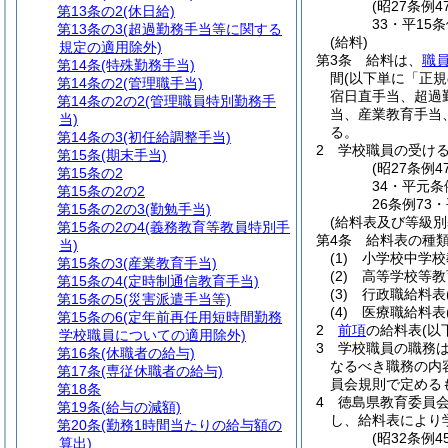
(昭27条例
第13条の2
(休日給)
33・平15
第13条の3
(超過勤務手当等に関する
(給料)
規定の適用除外)
第3条
給料は、
職
第14条
(特殊勤務手当)
間
(以下単に「正
第14条の2
(管理職手当)
宿日直手当、超過
第14条の2の2
(管理職員特別勤務手
当、産業教育手当
当)
る。
第14条の3
(初任給調整手当)
2
学校職員の受け
第15条
(期末手当)
(昭27条例
第15条の2
34・平元条
第15条の2の2
26条例73
第15条の2の3
(勤勉手当)
(給料表及び等級別
第15条の2の4
(義務教育等教員特別手
第4条
給料表の種
当)
(1)
小学校中学校
第15条の3
(産業教育手当)
(2)
高等学校等教
第15条の4
(定時制通信教育手当)
(3)
行政職給料表
第15条の5
(災害派遣手当等)
(4)
医療職給料表
第15条の6
(定年前再任用短時間勤務
2
前項
の給料表
(以
学校職員についての適用除外)
3
学校職員の職務
第16条
(休職者の給与)
なるべき職務の内
第17条
(専従休職者の給与)
員会規則で定める
第18条
4
徳島県教育委員
第19条
(給与の減額)
し、給料表により
第20条
(勤務1時間当たりの給与額の
(昭32条例
算出)