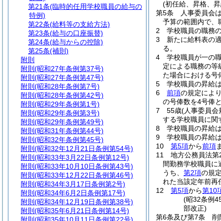
(初任給、昇格、昇
第21条
(臨時的任用学校職員の給与の
第5条
人事委員会
特例)
予算の範囲内で、
第22条
(給料等の支給方法)
2
学校職員の職務
第23条
(給与の口座振替)
3
新たに給料表の
第24条
(給与からの控除)
る。
第25条
(補則)
4
学校職員が一の
附則
定による職務の等
附則
(昭和27年条例第37号)
た場合における号
附則
(昭和27年条例第47号)
5
学校職員の昇給
附則
(昭和28年条例第7号)
6
前項
の規定によ
附則
(昭和28年条例第42号)
の号俸数を4号俸
附則
(昭和29年条例第1号)
7
55歳
(人事委員会
附則
(昭和29年条例第3号)
する学校職員に関
附則
(昭和29年条例第49号)
8
学校職員の昇給
附則
(昭和31年条例第44号)
9
学校職員の昇給
附則
(昭和32年条例第45号)
10
第5項
から
前項
附則
(昭和32年12月21日条例第54号)
11
地方公務員法第
附則
(昭和33年3月22日条例第12号)
間勤務学校職員に
附則
(昭和33年10月10日条例第43号)
うち、
第2項
の規
附則
(昭和33年12月22日条例第46号)
れた当該定年前再
附則
(昭和34年3月17日条例第2号)
12
第5項
から
第10
附則
(昭和34年6月2日条例第17号)
(昭32条例
附則
(昭和34年12月19日条例第38号)
部改正)
附則
(昭和35年6月21日条例第14号)
第6条及び第7条
削
附則
(昭和35年10月11日条例第22号)