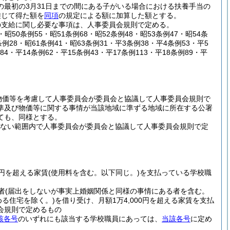
の最初の3月31日までの間にある子がいる場合における扶養手当の
乗じて得た額を
同項
の規定による額に加算した額とする。
の支給に関し必要な事項は、人事委員会規則で定める。
2・昭50条例55・昭51条例68・昭52条例48・昭53条例47・昭54条
条例28・昭61条例41・昭63条例31・平3条例38・平4条例53・平5
84・平14条例62・平15条例43・平17条例113・平18条例89・平
物価等を考慮して人事委員会が委員会と協議して人事委員会規則で
準及び物価等に関する事情が当該地域に準ずる地域に所在する公署
ても、同様とする。
えない範囲内で人事委員会が委員会と協議して人事委員会規則で定
0円を超える家賃
(使用料を含む。以下同じ。)
を支払っている学校職
者
(届出をしないが事実上婚姻関係と同様の事情にある者を含む。
る住宅を除く。)
を借り受け、月額1万4,000円を超える家賃を支払
会規則で定めるもの
該各号
のいずれにも該当する学校職員にあっては、
当該各号
に定め