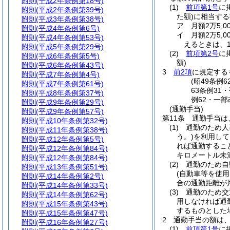
附則
(平成2年条例第18号)
(1)
前項第1号
に
附則
(平成2年条例第39号)
た額)
に相当する
附則
(平成3年条例第38号)
ア
月額2万5,
附則
(平成4年条例第6号)
イ
月額2万5,
附則
(平成4年条例第53号)
えるときは、1万
附則
(平成5年条例第29号)
(2)
前項第2号
に
附則
(平成6年条例第5号)
額)
附則
(平成6年条例第43号)
3
前2項
に規定する
附則
(平成7年条例第4号)
(昭49条例
附則
(平成7年条例第61号)
63条例31
附則
(平成8年条例第37号)
例62・一部
附則
(平成9年条例第29号)
(通勤手当)
附則
(平成9年条例第57号)
第11条
通勤手当は
附則
(平成10年条例第32号)
(1)
通勤のため人
附則
(平成11年条例第38号)
う。)
を利用して
附則
(平成12年条例第5号)
れば通勤するこ
附則
(平成12年条例第84号)
キロメートル未
附則
(平成12年条例第84号)
(2)
通勤のため自
附則
(平成13年条例第51号)
(自動車等を使
附則
(平成14年条例第2号)
合の通勤距離が
附則
(平成14年条例第33号)
(3)
通勤のため交
附則
(平成14年条例第62号)
用しなければ通
附則
(平成15年条例第43号)
するものとした
附則
(平成15年条例第47号)
2
通勤手当の額は
附則
(平成16年条例第27号)
(1)
前項第1号
に