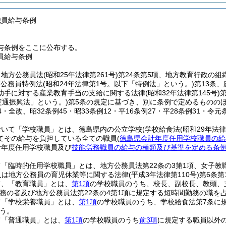
職員給与条例
与条例をここに公布する。
員給与条例
、地方公務員法
(昭和25年法律第261号)
第24条第5項、地方教育行政の組
育公務員特例法
(昭和24年法律第1号。以下「特例法」という。)
第13条
助手に対する産業教育手当の支給に関する法律
(昭和32年法律第145号)
定通振興法」という。)
第5条の規定に基づき、別に条例で定めるものの
44・全改、昭32条例45・昭33条例12・平16条例27・平28条例31・令元
おいて「学校職員」とは、徳島県内の公立学校
(学校給食法
(昭和29年法律
てその給与を負担している全ての職員
(
徳島県会計年度任用学校職員の給
計年度任用学校職員及び
技能労務職員の給与の種類及び基準を定める条
「臨時的任用学校職員」とは、地方公務員法第22条の3第1項、女子
又は地方公務員の育児休業等に関する法律
(平成3年法律第110号)
第6条
て、「教育職員」とは、
第1項
の学校職員のうち、校長、副校長、教頭、
勤務の者及び地方公務員法第22条の4第1項に規定する短時間勤務の職を
て「学校栄養職員」とは、
第1項
の学校職員のうち、学校給食法第7条に
う。
て「普通職員」とは、
第1項
の学校職員のうち
前3項
に規定する職員以外