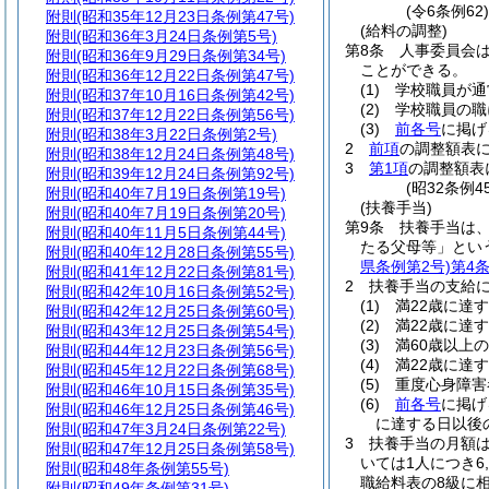
(令6条例62
附則
(昭和35年12月23日条例第47号)
(給料の調整)
附則
(昭和36年3月24日条例第5号)
第8条
人事委員会
附則
(昭和36年9月29日条例第34号)
ことができる。
附則
(昭和36年12月22日条例第47号)
(1)
学校職員が通
附則
(昭和37年10月16日条例第42号)
(2)
学校職員の職
附則
(昭和37年12月22日条例第56号)
(3)
前各号
に掲げ
附則
(昭和38年3月22日条例第2号)
2
前項
の調整額表
附則
(昭和38年12月24日条例第48号)
3
第1項
の調整額表
附則
(昭和39年12月24日条例第92号)
(昭32条例4
附則
(昭和40年7月19日条例第19号)
(扶養手当)
附則
(昭和40年7月19日条例第20号)
第9条
扶養手当は
附則
(昭和40年11月5日条例第44号)
たる父母等」とい
附則
(昭和40年12月28日条例第55号)
県条例第2号)
第4
附則
(昭和41年12月22日条例第81号)
2
扶養手当の支給
附則
(昭和42年10月16日条例第52号)
(1)
満22歳に達
附則
(昭和42年12月25日条例第60号)
(2)
満22歳に達
附則
(昭和43年12月25日条例第54号)
(3)
満60歳以上
附則
(昭和44年12月23日条例第56号)
(4)
満22歳に達
附則
(昭和45年12月22日条例第68号)
(5)
重度心身障害
附則
(昭和46年10月15日条例第35号)
(6)
前各号
に掲げ
附則
(昭和46年12月25日条例第46号)
に達する日以後
附則
(昭和47年3月24日条例第22号)
3
扶養手当の月額
附則
(昭和47年12月25日条例第58号)
いては1人につき6,
附則
(昭和48年条例第55号)
職給料表の8級に相
附則
(昭和49年条例第31号)