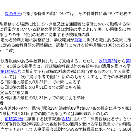
)
は、
次の各号
に掲げる特殊の職については、その特殊性に基づいて勤務
常勤務する場所に比してへき遠又は交通困難な場所において勤務する学
に通常含まれている勤務の困難又は危険の度に比して著しい困難又は危
るものの外、特別の勤務に従事する学校職員の職
に定める給料月額の調整額は、学校職員が
前項
に掲げる職にある期間に
に定める給料月額の調整額は、調整前における給料月額の100分の25を
5・全改)
、扶養親族のある学校職員に対して支給する。
ただし、
次項第2号
から
第
う。)
に係る扶養手当は、行政職給料表以外の各給料表の適用を受ける学
条第1項第1号
に規定する行政職給料表の9級に相当するものとして人事委
については、次に掲げる者で他に生計のみちがなく主としてその学校職
する日以後の最初の3月31日までの間にある子
する日以後の最初の3月31日までの間にある孫
の父母及び祖父母
する日以後の最初の3月31日までの間にある弟妹
者
る者以外の者で、民法
(明治29年法律第89号)
第877条の規定に基づき
の最初の3月31日までの間にあるもの又は満60歳以上のもの
は、
前項第1号
に該当する扶養親族
(
次項
において「扶養親族たる子」とい
500円
(行政職給料表以外の各給料表の適用を受ける学校職員でその職
当するものとして人事委員会規則で定める学校職員にあっては、3,500