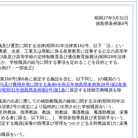
昭和27年3月31日
徳島県条例第4号
織及び運営に関する法律
(昭和31年法律第162号。以下「法」とい
、農業、水産、工業又は商船に係る産業教育に従事する公立の高等学
第3条及び高等学校の定時制教育及び通信教育振興法
(昭和28年法律
ほか、学校職員の給与に関する事項を定めることを目的とする。
条例27・一部改正)
第160号)
第6条に規定する施設を含む。以下同じ。)
の職員のう
与及び費用弁償に関する条例
(令和元年徳島県条例第28号)
第2条第
例
(昭和31年徳島県条例第6号)
第1条
に規定する技能労務職員を除
教職員の出産に際しての補助教職員の確保に関する法律
(昭和30年法
第1項第2号の規定により臨時的に任用された学校職員をいう。
主幹教諭、指導教諭、教諭、助教諭、養護教諭、養護助教諭、栄養
占める者に限る。以下同じ。)
、寄宿舎指導員及び実習助手をいう。
規定する職員
(栄養の指導及び管理をつかさどる主幹教諭並びに栄養
の職員をいう。