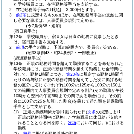
た学校職員には、在宅勤務等手当を支給する。
2
在宅勤務等手当の月額は、3,000円とする。
3
前2項
に規定するもののほか、在宅勤務等手当の支給に関
し必要な事項は、人事委員会規則で定める。
(令7条例58・追加)
(宿日直手当)
第12条
学校職員が、宿直又は日直の勤務に従事したとき
は、宿日直手当を支給する。
2
前項
の手当の額は、予算の範囲内で、委員会が定める。
(昭33条例43・昭34条例2・一部改正)
(超過勤務手当)
第13条
正規の勤務時間を超えて勤務することを命ぜられた
学校職員には、正規の勤務時間を超えて勤務した全時間に
対して、勤務1時間につき、
第20条
に規定する勤務1時間当
たりの給与額に正規の勤務時間を超えてした次に掲げる勤
務の区分に応じてそれぞれ100分の125から100分の150ま
での範囲内で人事委員会規則で定める割合
(その勤務が午後
10時から翌日の午前5時までの間である場合には、その割
合に100分の25を加算した割合)
を乗じて得た額を超過勤務
手当として支給する。
(1)
正規の勤務時間が割り振られた日
(
次条
の規定により
正規の勤務時間中に勤務した学校職員に休日給が支給さ
れることとなる日を除く。
次項
において同じ。)
における
勤務
(2)
前号
に掲げる勤務以外の勤務