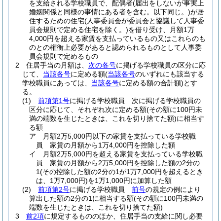
を支給される学校職員で、配偶者
(届出をしないが事実上
婚姻関係と同様の事情にある者を含む。以下同じ。)
が居
住するための住宅
(人事委員会が委員会と協議して人事委
員会規則で定める住宅を除く。)
を借り受け、月額1万
4,000円を超える家賃を支払っているもの又はこれらのも
のとの権衡上必要があると認められるものとして人事委
員会規則で定めるもの
2
住居手当の月額は、
次の各号
に掲げる学校職員の区分に応
じて、
当該各号
に定める額
(
当該各号
のいずれにも該当する
学校職員にあっては、
当該各号
に定める額の合計額)
とす
る。
(1)
前項第1号
に掲げる学校職員 次に掲げる学校職員の
区分に応じて、それぞれ次に定める額
(その額に100円未
満の端数を生じたときは、これを切り捨てた額)
に相当す
る額
ア
月額2万5,000円以下の家賃を支払っている学校職
員 家賃の月額から1万4,000円を控除した額
イ
月額2万5,000円を超える家賃を支払っている学校職
員 家賃の月額から2万5,000円を控除した額の2分の
1
(その控除した額の2分の1が1万7,000円を超えるとき
は、1万7,000円)
を1万1,000円に加算した額
(2)
前項第2号
に掲げる学校職員
前号
の規定の例により
算出した額の2分の1に相当する額
(その額に100円未満の
端数を生じたときは、これを切り捨てた額)
3
前2項
に規定するもののほか、住居手当の支給に関し必要