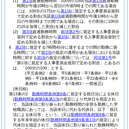
(1)
第1項
超過勤務時間 100分の150
(当該
第1項
超過勤務
時間が午後10時から翌日の午前5時までの間である場合
には、100分の175)
から
第1項
に規定する人事委員会規則
で定める割合
(当該
第1項
超過勤務時間が午後10時から翌
日の午前5時までの間である場合には、その割合に100分
の25を加算した割合)
を減じた割合
(2)
第3項
超過勤務時間
前項第2号
に規定する人事委員会
規則で定める割合から
第3項
に規定する人事委員会規則で
定める割合を減じた割合
6
第2項
に規定する7時間45分に達するまでの間の勤務に係
る時間について
前2項
の規定の適用がある場合における当該
時間に対する
前項
の規定の適用については、
同項第1号
中
「第1項に規定する人事委員会規則で定める割合」とあるの
は、「100分の100」とする。
(平元条例2・全改、平5条例29・平7条例4・平12条
例5・平18条例89・平21条例11・平22条例13・令4
条例45・令6条例62・令7条例3・一部改正)
(休日給)
第13条の2
勤務時間条例第8条
に規定する祝日法による休日
(
勤務時間条例第9条第1項
の規定により代休日を指定され
て、当該休日に割り振られた勤務時間の全部を勤務した学
校職員にあっては、当該休日に代わる代休日。以下「祝日
法による休日等」という。)
又は
勤務時間条例第8条
に規定
する年末年始の休日
(
勤務時間条例第9条第1項
の規定により
代休日を指定されて、当該休日に割り振られた勤務時間の