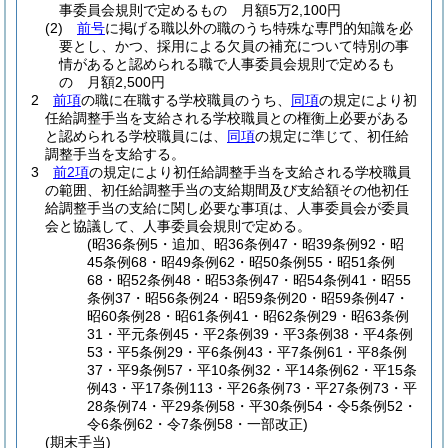
事委員会規則で定めるもの 月額5万2,100円
(2)
前号
に掲げる職以外の職のうち特殊な専門的知識を必
要とし、かつ、採用による欠員の補充について特別の事
情があると認められる職で人事委員会規則で定めるも
の 月額2,500円
2
前項
の職に在職する学校職員のうち、
同項
の規定により初
任給調整手当を支給される学校職員との権衡上必要がある
と認められる学校職員には、
同項
の規定に準じて、初任給
調整手当を支給する。
3
前2項
の規定により初任給調整手当を支給される学校職員
の範囲、初任給調整手当の支給期間及び支給額その他初任
給調整手当の支給に関し必要な事項は、人事委員会が委員
会と協議して、人事委員会規則で定める。
(昭36条例5・追加、昭36条例47・昭39条例92・昭
45条例68・昭49条例62・昭50条例55・昭51条例
68・昭52条例48・昭53条例47・昭54条例41・昭55
条例37・昭56条例24・昭59条例20・昭59条例47・
昭60条例28・昭61条例41・昭62条例29・昭63条例
31・平元条例45・平2条例39・平3条例38・平4条例
53・平5条例29・平6条例43・平7条例61・平8条例
37・平9条例57・平10条例32・平14条例62・平15条
例43・平17条例113・平26条例73・平27条例73・平
28条例74・平29条例58・平30条例54・令5条例52・
令6条例62・令7条例58・一部改正)
(期末手当)