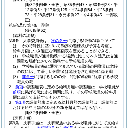
(昭32条例45・全改、昭35条例47・昭60条例28・平
12条例5・平17条例125・平24条例84・平26条例
73・平28条例31・令元条例27・令4条例45・一部改
正)
第6条及び第7条
削除
(令6条例62)
(給料の調整)
第8条
人事委員会は、
次の各号
に掲げる特殊の職について
は、その特殊性に基づいて勤務の態様及び予算を考慮し、
給料月額につき適正な調整額表を定めることができる。
(1)
学校職員が通常勤務する場所に比してへき遠又は交通
困難な場所において勤務する学校職員の職
(2)
学校職員の職に通常含まれている勤務の困難又は危険
の度に比して著しい困難又は危険を含む職務に係る職
(3)
前各号
に掲げるものの外、特別の勤務に従事する学校
職員の職
2
前項
の調整額表に定める給料月額の調整額は、学校職員が
前項
に掲げる職にある期間に限り、その学校職員の給料月
額に加えて支給するものとする。
3
第1項
の調整額表に定める給料月額の調整額は、調整前に
おける給料月額の100分の25を超えてはならない。
(昭32条例45・全改)
(扶養手当)
第9条
扶養手当は、扶養親族のある学校職員に対して支給す