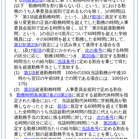
する
同条第1項
の規定に基づく勤務時間を割り振らない日
(以下「勤務時間を割り振らない日」という。)
における勤
務のうち人事委員会規則で定めるものを除く。)
の時間
(以
下「第1項超過勤務時間」という。)
及び
前項
に規定する割
振り変更前の正規の勤務時間を超えてした勤務の時間
(人事
委員会規則で定める時間を除く。以下「第3項超過勤務時
間」という。)
の合計が1箇月について60時間を超えた学校
職員には、その60時間を超えて勤務した全時間に対して、
第1項
(
第2項
の規定により読み替えて適用する場合を含
む。)
及び
前項
の規定にかかわらず、
次の各号
に掲げる時間
の区分に応じ、勤務1時間につき、
第20条
に規定する勤務1
時間当たりの給与額に
当該各号
に定める割合を乗じて得た
額を超過勤務手当として支給する。
(1)
第1項
超過勤務時間 100分の150
(当該勤務が午後10
時から翌日の午前5時までの間である場合には、100分の
175)
(2)
第3項
超過勤務時間 人事委員会規則で定める割合
5
勤務時間条例第7条の3第1項
に規定する超勤代休時間を指
定された場合において、当該超勤代休時間に学校職員が勤
務しなかったときは、
前項
に規定する60時間を超えて勤務
した全時間のうち当該超勤代休時間の指定に代えられた超
過勤務手当の支給に係る時間に対しては、
次の各号
に掲げ
る時間の区分に応じ、当該時間1時間につき、
第20条
に規
定する勤務1時間当たりの給与額に
当該各号
に定める割合を
乗じて得た額の超過勤務手当を支給することを要しない。