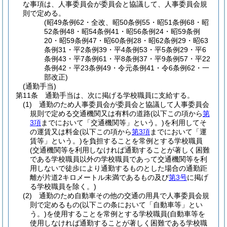
な事項は、人事委員会が委員会と協議して、人事委員会規
則で定める。
(昭49条例62・全改、昭50条例55・昭51条例68・昭
52条例48・昭54条例41・昭56条例24・昭59条例
20・昭59条例47・昭60条例28・昭62条例29・昭63
条例31・平2条例39・平4条例53・平5条例29・平6
条例43・平7条例61・平8条例37・平9条例57・平22
条例42・平23条例49・令元条例41・令6条例62・一
部改正)
(通勤手当)
第11条
通勤手当は、次に掲げる学校職員に支給する。
(1)
通勤のため人事委員会が委員会と協議して人事委員会
規則で定める交通機関又は有料の道路
(以下この項から
第
3項
までにおいて「交通機関等」という。)
を利用してそ
の運賃又は料金
(以下この項から
第3項
までにおいて「運
賃等」という。)
を負担することを常例とする学校職員
(交通機関等を利用しなければ通勤することが著しく困難
である学校職員以外の学校職員であって交通機関等を利
用しないで徒歩により通勤するものとした場合の通勤距
離が片道2キロメートル未満であるもの及び
第3号
に掲げ
る学校職員を除く。)
(2)
通勤のため自動車その他の交通の用具で人事委員会規
則で定めるもの
(以下この条において「自動車等」とい
う。)
を使用することを常例とする学校職員
(自動車等を
使用しなければ通勤することが著しく困難である学校職