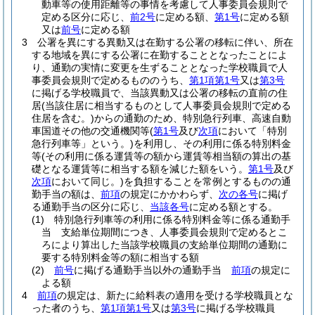
動車等の使用距離等の事情を考慮して人事委員会規則で
定める区分に応じ、
前2号
に定める額、
第1号
に定める額
又は
前号
に定める額
3
公署を異にする異動又は在勤する公署の移転に伴い、所在
する地域を異にする公署に在勤することとなったことによ
り、通勤の実情に変更を生ずることとなった学校職員で人
事委員会規則で定めるもののうち、
第1項第1号
又は
第3号
に掲げる学校職員で、当該異動又は公署の移転の直前の住
居
(当該住居に相当するものとして人事委員会規則で定める
住居を含む。)
からの通勤のため、特別急行列車、高速自動
車国道その他の交通機関等
(
第1号
及び
次項
において「特別
急行列車等」という。)
を利用し、その利用に係る特別料金
等
(その利用に係る運賃等の額から運賃等相当額の算出の基
礎となる運賃等に相当する額を減じた額をいう。
第1号
及び
次項
において同じ。)
を負担することを常例とするものの通
勤手当の額は、
前項
の規定にかかわらず、
次の各号
に掲げ
る通勤手当の区分に応じ、
当該各号
に定める額とする。
(1)
特別急行列車等の利用に係る特別料金等に係る通勤手
当 支給単位期間につき、人事委員会規則で定めるとこ
ろにより算出した当該学校職員の支給単位期間の通勤に
要する特別料金等の額に相当する額
(2)
前号
に掲げる通勤手当以外の通勤手当
前項
の規定に
よる額
4
前項
の規定は、新たに給料表の適用を受ける学校職員とな
った者のうち、
第1項第1号
又は
第3号
に掲げる学校職員