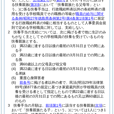
る。
ただし、
次項第2号
から
第6号
までのいずれかに該当す
る扶養親族
(
第3項
において「扶養親族たる父母等」とい
う。)
に係る扶養手当は、行政職給料表以外の各給料表の適
用を受ける学校職員でその職務の等級が
職員の給与に関す
る条例
(昭和27年徳島県条例第2号)
第4条第1項第1号
に規定
する行政職給料表の9級に相当するものとして人事委員会規
則で定める学校職員に対しては、支給しない。
2
扶養手当の支給については、次に掲げる者で他に生計のみ
ちがなく主としてその学校職員の扶養を受けているものを
扶養親族とする。
(1)
満22歳に達する日以後の最初の3月31日までの間にあ
る子
(2)
満22歳に達する日以後の最初の3月31日までの間にあ
る孫
(3)
満60歳以上の父母及び祖父母
(4)
満22歳に達する日以後の最初の3月31日までの間にあ
る弟妹
(5)
重度心身障害者
(6)
前各号
に掲げる者以外の者で、民法
(明治29年法律第
89号)
第877条の規定に基づき家庭裁判所が学校職員の扶
養を受ける者として指定したもので満22歳に達する日以
後の最初の3月31日までの間にあるもの又は満60歳以上
のもの
3
扶養手当の月額は、
前項第1号
に該当する扶養親族
(
次項
に
おいて「扶養親族たる子」という。)
については1人につき1