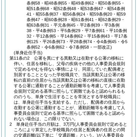
条例58・昭48条例55・昭49条例62・昭50条例55・
昭51条例68・昭52条例48・昭53条例47・昭54条例
41・昭55条例37・昭56条例24・昭59条例20・昭59
条例47・昭60条例28・昭61条例41・昭62条例29・
昭63条例31・平元条例45・平2条例39・平3条例
38・平4条例53・平5条例29・平7条例61・平10条例
32・平12条例5・平14条例62・平15条例43・平17条
例125・平26条例73・平28条例74・令4条例45・令5
条例52・令6条例62・令7条例58・一部改正)
(単身赴任手当)
第11条の2
公署を異にする異動又は在勤する公署の移転に
伴い、住居を移転し、父母の疾病その他の人事委員会規則
で定めるやむを得ない事情により、同居していた配偶者と
別居することとなった学校職員で、当該異動又は公署の移
転の直前の住居から当該異動又は公署の移転の直後に在勤
する公署に通勤することが通勤距離等を考慮して人事委員
会規則で定める基準に照らして困難であると認められるも
ののうち、単身で生活することを常況とする学校職員に
は、単身赴任手当を支給する。
ただし、配偶者の住居から
在勤する公署に通勤することが、通勤距離等を考慮して人
事委員会規則で定める基準に照らして困難であると認めら
れない場合は、この限りでない。
2
単身赴任手当の月額は、3万円
(人事委員会規則で定めると
ころにより算定した学校職員の住居と配偶者の住居との間
の交通距離
(以下単に「交通距離」という。)
が人事委員会