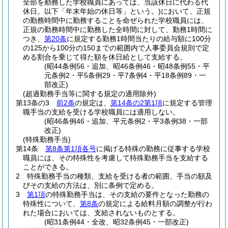
全部を勤務した学校職員にあっては、当該休日に代わる代
休日。以下「年末年始の休日等」という。)
において、正規
の勤務時間中に勤務することを命ぜられた学校職員には、
正規の勤務時間中に勤務した全時間に対して、勤務1時間に
つき、
第20条
に規定する勤務1時間当たりの給与額に100分
の125から100分の150までの範囲内で人事委員会規則で定
める割合を乗じて得た額を休日給として支給する。
(昭44条例56・追加、昭46条例46・昭48条例55・平
元条例2・平5条例29・平7条例4・平18条例89・一
部改正)
(超過勤務手当等に関する規定の適用除外)
第13条の3
前2条
の規定は、
第14条の2第1項
に規定する管理
職手当の支給を受ける学校職員には適用しない。
(昭46条例46・追加、平元条例2・平3条例38・一部
改正)
(特殊勤務手当)
第14条
第8条第1項各号
に掲げる特殊の勤務に従事する学校
職員には、その特殊性を考慮して特殊勤務手当を支給する
ことができる。
2
特殊勤務手当の種類、支給を受ける者の範囲、手当の額及
びその支給の方法は、別に条例で定める。
3
第1項
の特殊勤務手当は、その支給の要件となった勤務の
特殊性について、
第8条
の規定による給料月額の調整が行わ
れた場合においては、支給されないものとする。
(昭31条例44・全改、昭32条例45・一部改正)