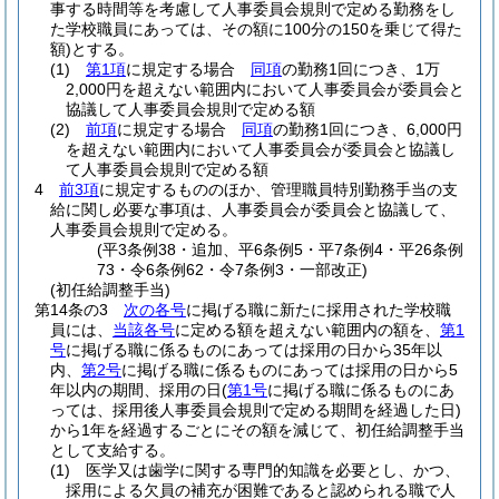
事する時間等を考慮して人事委員会規則で定める勤務をし
た学校職員にあっては、その額に100分の150を乗じて得た
額)
とする。
(1)
第1項
に規定する場合
同項
の勤務1回につき、1万
2,000円を超えない範囲内において人事委員会が委員会と
協議して人事委員会規則で定める額
(2)
前項
に規定する場合
同項
の勤務1回につき、6,000円
を超えない範囲内において人事委員会が委員会と協議し
て人事委員会規則で定める額
4
前3項
に規定するもののほか、管理職員特別勤務手当の支
給に関し必要な事項は、人事委員会が委員会と協議して、
人事委員会規則で定める。
(平3条例38・追加、平6条例5・平7条例4・平26条例
73・令6条例62・令7条例3・一部改正)
(初任給調整手当)
第14条の3
次の各号
に掲げる職に新たに採用された学校職
員には、
当該各号
に定める額を超えない範囲内の額を、
第1
号
に掲げる職に係るものにあっては採用の日から35年以
内、
第2号
に掲げる職に係るものにあっては採用の日から5
年以内の期間、採用の日
(
第1号
に掲げる職に係るものにあ
っては、採用後人事委員会規則で定める期間を経過した日)
から1年を経過するごとにその額を減じて、初任給調整手当
として支給する。
(1)
医学又は歯学に関する専門的知識を必要とし、かつ、
採用による欠員の補充が困難であると認められる職で人