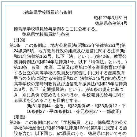
○徳島県学校職員給与条例
昭和27年3月31日
徳島県条例第4号
徳島県学校職員給与条例をここに公布する。
徳島県学校職員給与条例
(目的)
第1条
この条例は、地方公務員法
(昭和25年法律第261号)
第
24条第5項、地方教育行政の組織及び運営に関する法律
(昭
和31年法律第162号。以下「法」という。)
第42条、教育公
務員特例法
(昭和24年法律第1号。以下「特例法」という。)
第13条、農業、水産、工業又は商船に係る産業教育に従事
する公立の高等学校の教員及び実習助手に対する産業教育
手当の支給に関する法律
(昭和32年法律第145号)
第3条及び
高等学校の定時制教育及び通信教育振興法
(昭和28年法律第
238号。以下「定通振興法」という。)
第5条の規定に基づ
き、別に条例で定めるもののほか、学校職員の給与に関す
る事項を定めることを目的とする。
(昭31条例44・全改、昭32条例45・昭33条例12・平
16条例27・平28条例31・令元条例27・一部改正)
(定義)
第2条
この条例において「学校職員」とは、徳島県内の公立
学校
(学校給食法
(昭和29年法律第160号)
第6条に規定する施
設を含む。以下同じ。)
の職員のうち、徳島県においてその