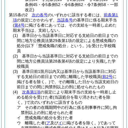
条例45・令5条例52・令6条例62・令7条例58・一部
改正)
第15条の2
次の各号
のいずれかに該当する者には、
前条第1
項
の規定にかかわらず、
当該各号
の基準日に係る期末手当
(
第4号
に掲げる者にあっては、その支給を一時差し止めた
期末手当)
は、支給しない。
(1)
基準日から当該基準日に対応する支給日の前日までの
間に地方公務員法第29条第1項の規定による懲戒免職の
処分
(以下「懲戒免職の処分」という。)
を受けた学校職
員
(2)
基準日から当該基準日に対応する支給日の前日までの
間に地方公務員法第28条第4項の規定により失職した学
校職員
(3)
基準日前1箇月以内又は基準日から当該基準日に対応
する支給日の前日までの間に離職した学校職員
(
前2号
に
掲げる者を除く。)
で、その離職した日から当該支給日の
前日までの間に拘禁刑以上の刑に処せられたもの
(4)
次条第1項
の規定により期末手当の支給を一時差し止
める処分を受けた者
(当該処分を取り消された者を除
く。)
で次のいずれかに該当するもの
ア
その者の在職期間中の行為に係る刑事事件に関し拘
禁刑以上の刑に処せられた者
イ
懲戒免職の処分を受けた者
ウ
離職した者
(
ア
及び
イ
に掲げる者を除く。)
であって