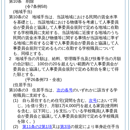
第10条
削除
(令7条例58)
(地域手当)
第10条の2
地域手当は、当該地域における民間の賃金水準
を基礎とし、当該地域における物価等を考慮して人事委員
会が委員会と協議して人事委員会規則で定める地域に在勤
する学校職員に支給する。
当該地域に近接する地域のうち
民間の賃金水準及び物価等に関する事情が当該地域に準ず
る地域に所在する公署で人事委員会が委員会と協議して人
事委員会規則で定めるものに在勤する学校職員について
も、同様とする。
2
地域手当の月額は、給料、管理職手当及び扶養手当の月額
の合計額に、100分の20を超えない範囲内で人事委員会が
委員会と協議して人事委員会規則で定める割合を乗じて得
た額とする。
(平26条例73・全改)
(住居手当)
第10条の3
住居手当は、
次の各号
のいずれかに該当する学
校職員に支給する。
(1)
自ら居住するため住宅
(貸間を含む。
次号
において同
じ。)
を借り受け、月額1万4,000円を超える家賃
(使用料
を含む。以下同じ。)
を支払っている学校職員
(人事委員
会が委員会と協議して人事委員会規則で定める学校職員
を除く。)
(2)
第11条の2第1項
又は
第3項
の規定により単身赴任手当