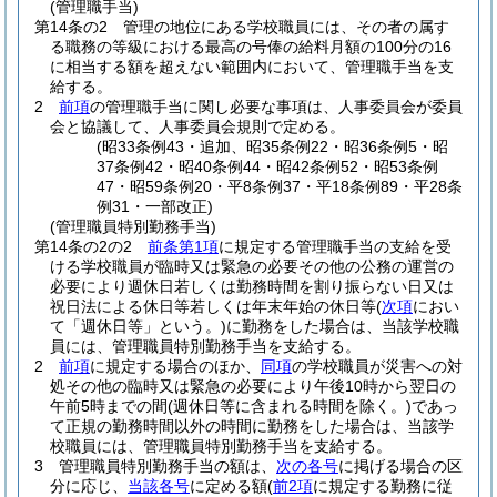
(管理職手当)
第14条の2
管理の地位にある学校職員には、その者の属す
る職務の等級における最高の号俸の給料月額の100分の16
に相当する額を超えない範囲内において、管理職手当を支
給する。
2
前項
の管理職手当に関し必要な事項は、人事委員会が委員
会と協議して、人事委員会規則で定める。
(昭33条例43・追加、昭35条例22・昭36条例5・昭
37条例42・昭40条例44・昭42条例52・昭53条例
47・昭59条例20・平8条例37・平18条例89・平28条
例31・一部改正)
(管理職員特別勤務手当)
第14条の2の2
前条第1項
に規定する管理職手当の支給を受
ける学校職員が臨時又は緊急の必要その他の公務の運営の
必要により週休日若しくは勤務時間を割り振らない日又は
祝日法による休日等若しくは年末年始の休日等
(
次項
におい
て「週休日等」という。)
に勤務をした場合は、当該学校職
員には、管理職員特別勤務手当を支給する。
2
前項
に規定する場合のほか、
同項
の学校職員が災害への対
処その他の臨時又は緊急の必要により午後10時から翌日の
午前5時までの間
(週休日等に含まれる時間を除く。)
であっ
て正規の勤務時間以外の時間に勤務をした場合は、当該学
校職員には、管理職員特別勤務手当を支給する。
3
管理職員特別勤務手当の額は、
次の各号
に掲げる場合の区
分に応じ、
当該各号
に定める額
(
前2項
に規定する勤務に従