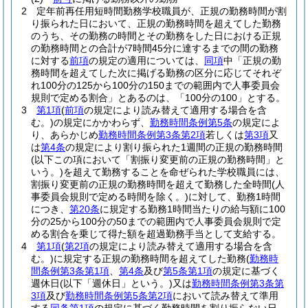
2
定年前再任用短時間勤務学校職員が、正規の勤務時間が割
り振られた日において、正規の勤務時間を超えてした勤務
のうち、その勤務の時間とその勤務をした日における正規
の勤務時間との合計が7時間45分に達するまでの間の勤務
に対する
前項
の規定の適用については、
同項
中「正規の勤
務時間を超えてした次に掲げる勤務の区分に応じてそれぞ
れ100分の125から100分の150までの範囲内で人事委員会
規則で定める割合」とあるのは、「100分の100」とする。
3
第1項
(
前項
の規定により読み替えて適用する場合を含
む。)
の規定にかかわらず、
勤務時間条例第5条
の規定によ
り、あらかじめ
勤務時間条例第3条第2項
若しくは
第3項
又
は
第4条
の規定により割り振られた1週間の正規の勤務時間
(以下この項において「割振り変更前の正規の勤務時間」と
いう。)
を超えて勤務することを命ぜられた学校職員には、
割振り変更前の正規の勤務時間を超えて勤務した全時間
(人
事委員会規則で定める時間を除く。)
に対して、勤務1時間
につき、
第20条
に規定する勤務1時間当たりの給与額に100
分の25から100分の50までの範囲内で人事委員会規則で定
める割合を乗じて得た額を超過勤務手当として支給する。
4
第1項
(
第2項
の規定により読み替えて適用する場合を含
む。)
に規定する正規の勤務時間を超えてした勤務
(
勤務時
間条例第3条第1項
、
第4条
及び
第5条第1項
の規定に基づく
週休日
(以下「週休日」という。)
又は
勤務時間条例第3条第
3項
及び
勤務時間条例第5条第2項
において読み替えて準用