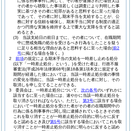
に係る刑事事件に関して、その者が逮捕された場合又は
その者から聴取した事項若しくは調査により判明した事
実に基づきその者に犯罪があると思料するに至った場合
であって、その者に対し期末手当を支給することが、公
務に対する信頼を確保し、期末手当に関する制度の適正
かつ円滑な実施を維持する上で重大な支障を生ずると認
めるとき。
(3)
当該支給日の前日までに、その者について、在職期間
中に懲戒免職の処分を受けるべき行為をしたことを疑う
に足りる相当な理由があると思料するに至った場合
(
前2
号
に掲げる場合を除く。)
2
前項
の規定による期末手当の支給を一時差し止める処分
(以下「一時差止処分」という。)
を受けた者は、行政不服
審査法
(平成26年法律第68号)
第18条第1項本文に規定する
期間が経過した後においては、当該一時差止処分後の事情
の変化を理由に、当該一時差止処分をした者に対し、その
取消しを申し立てることができる。
3
委員会は、一時差止処分について、
次の各号
のいずれかに
該当するに至った場合には、速やかに当該一時差止処分を
取り消さなければならない。
ただし、
第3号
に該当する場合
において一時差止処分を受けた者がその者の在職期間中の
行為に係る刑事事件に関し現に逮捕されているときその他
これを取り消すことが一時差止処分の目的に明らかに反す
ると認めるとき及び
第5号
に該当する場合においてこれを取
り消すことが一時差止処分の目的に明らかに反すると認め