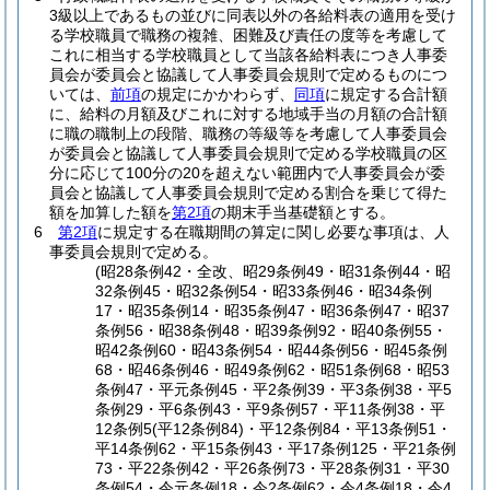
3級以上であるもの並びに同表以外の各給料表の適用を受け
る学校職員で職務の複雑、困難及び責任の度等を考慮して
これに相当する学校職員として当該各給料表につき人事委
員会が委員会と協議して人事委員会規則で定めるものにつ
いては、
前項
の規定にかかわらず、
同項
に規定する合計額
に、給料の月額及びこれに対する地域手当の月額の合計額
に職の職制上の段階、職務の等級等を考慮して人事委員会
が委員会と協議して人事委員会規則で定める学校職員の区
分に応じて100分の20を超えない範囲内で人事委員会が委
員会と協議して人事委員会規則で定める割合を乗じて得た
額を加算した額を
第2項
の期末手当基礎額とする。
6
第2項
に規定する在職期間の算定に関し必要な事項は、人
事委員会規則で定める。
(昭28条例42・全改、昭29条例49・昭31条例44・昭
32条例45・昭32条例54・昭33条例46・昭34条例
17・昭35条例14・昭35条例47・昭36条例47・昭37
条例56・昭38条例48・昭39条例92・昭40条例55・
昭42条例60・昭43条例54・昭44条例56・昭45条例
68・昭46条例46・昭49条例62・昭51条例68・昭53
条例47・平元条例45・平2条例39・平3条例38・平5
条例29・平6条例43・平9条例57・平11条例38・平
12条例5(平12条例84)・平12条例84・平13条例51・
平14条例62・平15条例43・平17条例125・平21条例
73・平22条例42・平26条例73・平28条例31・平30
条例54・令元条例18・令2条例62・令4条例18・令4