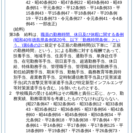
42・昭40条例20・昭47条例22・昭49条例40・昭49
条例51・平元条例2・平12条例5・平14条例33・平
15条例43・平15条例47・平18条例47・平20条例
19・平21条例73・令元条例27・令元条例41・令4条
例45・一部改正)
(給料)
第3条
給料は、
職員の勤務時間、休日及び休暇に関する条例
(昭和40年徳島県条例第20号。以下「勤務時間条例」とい
う。)
第6条の2
に規定する正規の勤務時間
(以下単に「正規
の勤務時間」という。)
による勤務に対する報酬であって、
扶養手当、地域手当、住居手当、通勤手当、単身赴任手
当、在宅勤務等手当、宿日直手当、超過勤務手当、休日
給、特殊勤務手当、管理職手当、管理職員特別勤務手当、
初任給調整手当、期末手当、勤勉手当、義務教育等教員特
別手当、産業教育手当、定時制通信教育手当及び災害派遣
手当
(武力攻撃災害等派遣手当及び特定新型インフルエンザ
等対策派遣手当を含む。)
を除いたものとする。
2
学校職員の受ける給料はその職務と責任に応じ、かつ、勤
務実績、勤務環境等を考慮したものでなければならない。
(昭27条例47・昭32条例45・昭33条例12・昭33条例
43・昭35条例22・昭36条例5・昭37条例56・昭42条
例60・昭44条例56・昭45条例68・昭50条例34・平
元条例2・平2条例18・平3条例38・平7条例4・平7
条例61・平14条例2・平17条例6・平17条例125・平
18条例89・平19条例7・平25条例4・平26条例73・