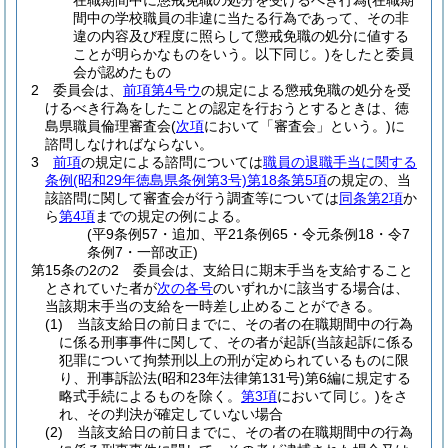
在職期間中に懲戒免職の処分を受けるべき行為
(在職期
間中の学校職員の非違に当たる行為であって、その非
違の内容及び程度に照らして懲戒免職の処分に値する
ことが明らかなものをいう。以下同じ。)
をしたと委員
会が認めたもの
2
委員会は、
前項第4号ウ
の規定による懲戒免職の処分を受
けるべき行為をしたことの認定を行おうとするときは、徳
島県職員倫理審査会
(
次項
において「審査会」という。)
に
諮問しなければならない。
3
前項
の規定による諮問については
職員の退職手当に関する
条例
(昭和29年徳島県条例第3号)
第18条第5項
の規定の、当
該諮問に関して審査会が行う調査等については
同条第2項
か
ら
第4項
までの規定の例による。
(平9条例57・追加、平21条例65・令元条例18・令7
条例7・一部改正)
第15条の2の2
委員会は、支給日に期末手当を支給すること
とされていた者が
次の各号
のいずれかに該当する場合は、
当該期末手当の支給を一時差し止めることができる。
(1)
当該支給日の前日までに、その者の在職期間中の行為
に係る刑事事件に関して、その者が起訴
(当該起訴に係る
犯罪について拘禁刑以上の刑が定められているものに限
り、刑事訴訟法
(昭和23年法律第131号)
第6編に規定する
略式手続によるものを除く。
第3項
において同じ。)
をさ
れ、その判決が確定していない場合
(2)
当該支給日の前日までに、その者の在職期間中の行為