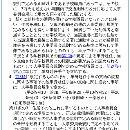
規則で定める距離以上である学校職員にあっては、その額
に、7万円を超えない範囲内で交通距離の区分に応じて人事
委員会規則で定める額を加算した額)
とする。
3
新たに給料表の適用を受ける学校職員となったことに伴
い、住居を移転し、父母の疾病その他の人事委員会規則で
定めるやむを得ない事情により、同居していた配偶者と別
居することとなった学校職員で、当該適用の直前の住居か
ら当該適用の直後に在勤する公署に通勤することが通勤距
離等を考慮して人事委員会規則で定める基準に照らして困
難であると認められるもののうち、単身で生活することを
常況とする学校職員その他
第1項
の規定による単身赴任手当
を支給される学校職員との権衡上必要があると認められる
ものとして人事委員会規則で定める学校職員には、
前2項
の
規定に準じて、単身赴任手当を支給する。
4
前3項
に規定するもののほか、単身赴任手当の支給の調整
に関する事項その他単身赴任手当の支給に関し必要な事項
は、人事委員会規則で定める。
(平2条例18・追加、平5条例29・平10条例32・平26
条例73・令6条例62・令7条例58・一部改正)
(在宅勤務等手当)
第11条の3
住居その他これに準ずるものとして人事委員会
規則で定める場所において、正規の勤務時間
(休暇により勤
務しない時間その他人事委員会規則で定める時間を除く。)
の全部を勤務することを、人事委員会規則で定める期間以
上の期間について1箇月当たり平均10日を超えて命ぜられ