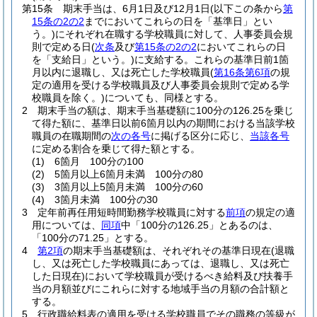
第15条
期末手当は、6月1日及び12月1日
(以下この条から
第
15条の2の2
までにおいてこれらの日を「基準日」とい
う。)
にそれぞれ在職する学校職員に対して、人事委員会規
則で定める日
(
次条
及び
第15条の2の2
においてこれらの日
を「支給日」という。)
に支給する。
これらの基準日前1箇
月以内に退職し、又は死亡した学校職員
(
第16条第6項
の規
定の適用を受ける学校職員及び人事委員会規則で定める学
校職員を除く。)
についても、同様とする。
2
期末手当の額は、期末手当基礎額に100分の126.25を乗じ
て得た額に、基準日以前6箇月以内の期間における当該学校
職員の在職期間の
次の各号
に掲げる区分に応じ、
当該各号
に定める割合を乗じて得た額とする。
(1)
6箇月 100分の100
(2)
5箇月以上6箇月未満 100分の80
(3)
3箇月以上5箇月未満 100分の60
(4)
3箇月未満 100分の30
3
定年前再任用短時間勤務学校職員に対する
前項
の規定の適
用については、
同項
中「100分の126.25」とあるのは、
「100分の71.25」とする。
4
第2項
の期末手当基礎額は、それぞれその基準日現在
(退職
し、又は死亡した学校職員にあっては、退職し、又は死亡
した日現在)
において学校職員が受けるべき給料及び扶養手
当の月額並びにこれらに対する地域手当の月額の合計額と
する。
5
行政職給料表の適用を受ける学校職員でその職務の等級が