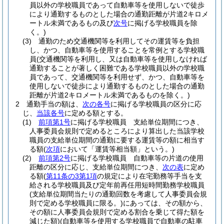
員以外の学校職員であって自動車等を使用しないで徒歩
により通勤するものとした場合の通勤距離が片道2キロメ
ートル未満であるもの及び
次号
に掲げる学校職員を除
く。)
(3)
通勤のため交通機関等を利用してその運賃等を負担
し、かつ、自動車等を使用することを常例とする学校職
員
(交通機関等を利用し、又は自動車等を使用しなければ
通勤することが著しく困難である学校職員以外の学校職
員であって、交通機関等を利用せず、かつ、自動車等を
使用しないで徒歩により通勤するものとした場合の通勤
距離が片道2キロメートル未満であるものを除く。)
2
通勤手当の額は、
次の各号
に掲げる学校職員の区分に応
じ、
当該各号
に定める額とする。
(1)
前項第1号
に掲げる学校職員 支給単位期間につき、
人事委員会規則で定めるところにより算出した当該学校
職員の支給単位期間の通勤に要する運賃等の額に相当す
る額
(
次項
において「運賃等相当額」という。)
(2)
前項第2号
に掲げる学校職員 自動車等の片道の使用
距離の区分に応じ、支給単位期間につき、
次の表
に定め
る額
(
第11条の3第1項
の規定により在宅勤務等手当を支
給される学校職員及び定年前再任用短時間勤務学校職員
(支給単位期間当たりの通勤回数を考慮して人事委員会規
則で定める学校職員に限る。)
にあっては、その額から、
その額に人事委員会規則で定める割合を乗じて得た額を
減じた額)
(自動車等を使用する学校職員で自動車の駐車