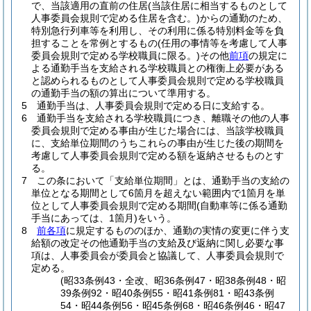
で、当該適用の直前の住居
(当該住居に相当するものとして
人事委員会規則で定める住居を含む。)
からの通勤のため、
特別急行列車等を利用し、その利用に係る特別料金等を負
担することを常例とするもの
(任用の事情等を考慮して人事
委員会規則で定める学校職員に限る。)
その他
前項
の規定に
よる通勤手当を支給される学校職員との権衡上必要がある
と認められるものとして人事委員会規則で定める学校職員
の通勤手当の額の算出について準用する。
5
通勤手当は、人事委員会規則で定める日に支給する。
6
通勤手当を支給される学校職員につき、離職その他の人事
委員会規則で定める事由が生じた場合には、当該学校職員
に、支給単位期間のうちこれらの事由が生じた後の期間を
考慮して人事委員会規則で定める額を返納させるものとす
る。
7
この条において「支給単位期間」とは、通勤手当の支給の
単位となる期間として6箇月を超えない範囲内で1箇月を単
位として人事委員会規則で定める期間
(自動車等に係る通勤
手当にあっては、1箇月)
をいう。
8
前各項
に規定するもののほか、通勤の実情の変更に伴う支
給額の改定その他通勤手当の支給及び返納に関し必要な事
項は、人事委員会が委員会と協議して、人事委員会規則で
定める。
(昭33条例43・全改、昭36条例47・昭38条例48・昭
39条例92・昭40条例55・昭41条例81・昭43条例
54・昭44条例56・昭45条例68・昭46条例46・昭47