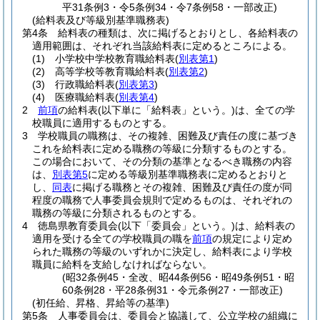
平31条例3・令5条例34・令7条例58・一部改正)
(給料表及び等級別基準職務表)
第4条
給料表の種類は、次に掲げるとおりとし、各給料表の
適用範囲は、それぞれ当該給料表に定めるところによる。
(1)
小学校中学校教育職給料表
(
別表第1
)
(2)
高等学校等教育職給料表
(
別表第2
)
(3)
行政職給料表
(
別表第3
)
(4)
医療職給料表
(
別表第4
)
2
前項
の給料表
(以下単に「給料表」という。)
は、全ての学
校職員に適用するものとする。
3
学校職員の職務は、その複雑、困難及び責任の度に基づき
これを給料表に定める職務の等級に分類するものとする。
この場合において、その分類の基準となるべき職務の内容
は、
別表第5
に定める等級別基準職務表に定めるとおりと
し、
同表
に掲げる職務とその複雑、困難及び責任の度が同
程度の職務で人事委員会規則で定めるものは、それぞれの
職務の等級に分類されるものとする。
4
徳島県教育委員会
(以下「委員会」という。)
は、給料表の
適用を受ける全ての学校職員の職を
前項
の規定により定め
られた職務の等級のいずれかに決定し、給料表により学校
職員に給料を支給しなければならない。
(昭32条例45・全改、昭44条例56・昭49条例51・昭
60条例28・平28条例31・令元条例27・一部改正)
(初任給、昇格、昇給等の基準)
第5条
人事委員会は、委員会と協議して、公立学校の組織に