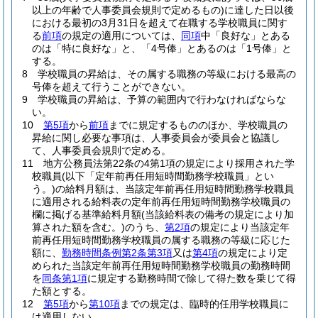
以上の年齢で人事委員会規則で定めるもの)
に達した日以後
における最初の3月31日を超えて在職する学校職員に関す
る
前項
の規定の適用については、
同項
中「良好な」とある
のは「特に良好な」と、「4号俸」とあるのは「1号俸」と
する。
8
学校職員の昇給は、その属する職務の等級における最高の
号俸を超えて行うことができない。
9
学校職員の昇給は、予算の範囲内で行わなければならな
い。
10
第5項
から
前項
までに規定するもののほか、学校職員の
昇給に関し必要な事項は、人事委員会が委員会と協議し
て、人事委員会規則で定める。
11
地方公務員法第22条の4第1項の規定により採用された学
校職員
(以下「定年前再任用短時間勤務学校職員」とい
う。)
の給料月額は、当該定年前再任用短時間勤務学校職員
に適用される給料表の定年前再任用短時間勤務学校職員の
欄に掲げる基準給料月額
(当該給料表の備考の規定により加
算された額を含む。)
のうち、
第2項
の規定により当該定年
前再任用短時間勤務学校職員の属する職務の等級に応じた
額に、
勤務時間条例第2条第3項
又は
第4項
の規定により定
められた当該定年前再任用短時間勤務学校職員の勤務時間
を
同条第1項
に規定する勤務時間で除して得た数を乗じて得
た額とする。
12
第5項
から
第10項
までの規定は、臨時的任用学校職員に
は適用しない。