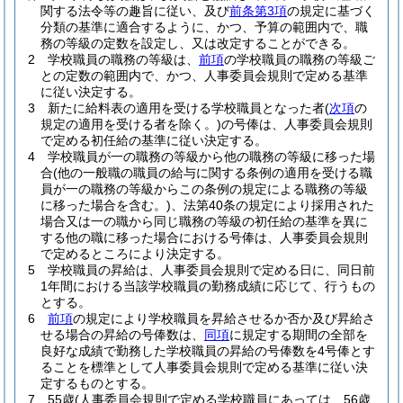
関する法令等の趣旨に従い、及び
前条第3項
の規定に基づく
分類の基準に適合するように、かつ、予算の範囲内で、職
務の等級の定数を設定し、又は改定することができる。
2
学校職員の職務の等級は、
前項
の学校職員の職務の等級ご
との定数の範囲内で、かつ、人事委員会規則で定める基準
に従い決定する。
3
新たに給料表の適用を受ける学校職員となった者
(
次項
の
規定の適用を受ける者を除く。)
の号俸は、人事委員会規則
で定める初任給の基準に従い決定する。
4
学校職員が一の職務の等級から他の職務の等級に移った場
合
(他の一般職の職員の給与に関する条例の適用を受ける職
員が一の職務の等級からこの条例の規定による職務の等級
に移った場合を含む。)
、法第40条の規定により採用された
場合又は一の職から同じ職務の等級の初任給の基準を異に
する他の職に移った場合における号俸は、人事委員会規則
で定めるところにより決定する。
5
学校職員の昇給は、人事委員会規則で定める日に、同日前
1年間における当該学校職員の勤務成績に応じて、行うもの
とする。
6
前項
の規定により学校職員を昇給させるか否か及び昇給さ
せる場合の昇給の号俸数は、
同項
に規定する期間の全部を
良好な成績で勤務した学校職員の昇給の号俸数を4号俸とす
ることを標準として人事委員会規則で定める基準に従い決
定するものとする。
7
55歳
(人事委員会規則で定める学校職員にあっては、56歳