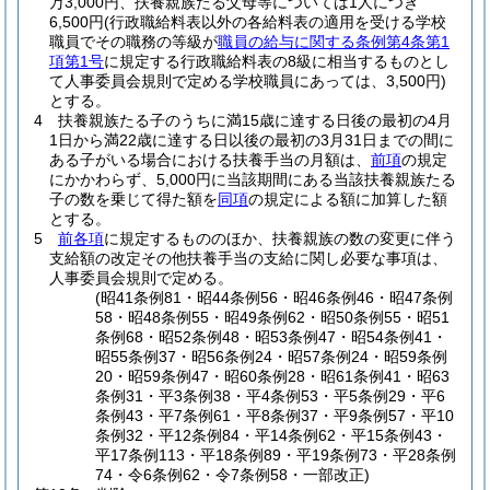
万3,000円、扶養親族たる父母等については1人につき
6,500円
(行政職給料表以外の各給料表の適用を受ける学校
職員でその職務の等級が
職員の給与に関する条例第4条第1
項第1号
に規定する行政職給料表の8級に相当するものとし
て人事委員会規則で定める学校職員にあっては、3,500円)
とする。
4
扶養親族たる子のうちに満15歳に達する日後の最初の4月
1日から満22歳に達する日以後の最初の3月31日までの間に
ある子がいる場合における扶養手当の月額は、
前項
の規定
にかかわらず、5,000円に当該期間にある当該扶養親族たる
子の数を乗じて得た額を
同項
の規定による額に加算した額
とする。
5
前各項
に規定するもののほか、扶養親族の数の変更に伴う
支給額の改定その他扶養手当の支給に関し必要な事項は、
人事委員会規則で定める。
(昭41条例81・昭44条例56・昭46条例46・昭47条例
58・昭48条例55・昭49条例62・昭50条例55・昭51
条例68・昭52条例48・昭53条例47・昭54条例41・
昭55条例37・昭56条例24・昭57条例24・昭59条例
20・昭59条例47・昭60条例28・昭61条例41・昭63
条例31・平3条例38・平4条例53・平5条例29・平6
条例43・平7条例61・平8条例37・平9条例57・平10
条例32・平12条例84・平14条例62・平15条例43・
平17条例113・平18条例89・平19条例73・平28条例
74・令6条例62・令7条例58・一部改正)