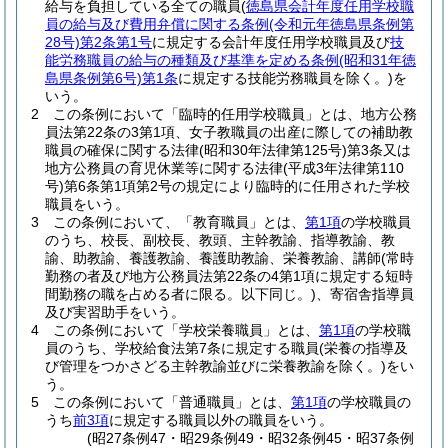
給与を負担している全ての職員
(
徳島県会計年度任用学校職
員の給与及び費用弁償に関する条例
(令和元年徳島県条例第
28号)
第2条第1号
に規定する会計年度任用学校職員及び
技
能労務職員の給与の種類及び基準を定める条例
(昭和31年徳
島県条例第6号)
第1条
に規定する技能労務職員を除く。)
を
いう。
2
この条例において「臨時的任用学校職員」とは、地方公務
員法第22条の3第1項、女子教職員の出産に際しての補助教
職員の確保に関する法律
(昭和30年法律第125号)
第3条又は
地方公務員の育児休業等に関する法律
(平成3年法律第110
号)
第6条第1項第2号の規定により臨時的に任用された学校
職員をいう。
3
この条例において、「教育職員」とは、
第1項
の学校職員
のうち、校長、副校長、教頭、主幹教諭、指導教諭、教
諭、助教諭、養護教諭、養護助教諭、栄養教諭、講師
(常時
勤務の者及び地方公務員法第22条の4第1項に規定する短時
間勤務の職を占める者に限る。以下同じ。)
、寄宿舎指導員
及び実習助手をいう。
4
この条例において「学校栄養職員」とは、
第1項
の学校職
員のうち、学校給食法第7条に規定する職員
(栄養の指導及
び管理をつかさどる主幹教諭並びに栄養教諭を除く。)
をい
う。
5
この条例において「普通職員」とは、
第1項
の学校職員の
うち
前3項
に規定する職員以外の職員をいう。
(昭27条例47・昭29条例49・昭32条例45・昭37条例