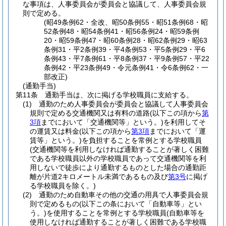
な事項は、人事委員会が委員会と協議して、人事委員会規
則で定める。
(昭49条例62・全改、昭50条例55・昭51条例68・昭
52条例48・昭54条例41・昭56条例24・昭59条例
20・昭59条例47・昭60条例28・昭62条例29・昭63
条例31・平2条例39・平4条例53・平5条例29・平6
条例43・平7条例61・平8条例37・平9条例57・平22
条例42・平23条例49・令元条例41・令6条例62・一
部改正)
(通勤手当)
第11条
通勤手当は、次に掲げる学校職員に支給する。
(1)
通勤のため人事委員会が委員会と協議して人事委員会
規則で定める交通機関又は有料の道路
(以下この項から
第
3項
までにおいて「交通機関等」という。)
を利用してそ
の運賃又は料金
(以下この項から
第3項
までにおいて「運
賃等」という。)
を負担することを常例とする学校職員
(交通機関等を利用しなければ通勤することが著しく困難
である学校職員以外の学校職員であって交通機関等を利
用しないで徒歩により通勤するものとした場合の通勤距
離が片道2キロメートル未満であるもの及び
第3号
に掲げ
る学校職員を除く。)
(2)
通勤のため自動車その他の交通の用具で人事委員会規
則で定めるもの
(以下この条において「自動車等」とい
う。)
を使用することを常例とする学校職員
(自動車等を
使用しなければ通勤することが著しく困難である学校職