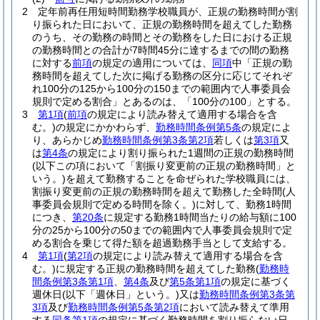
2
定年前再任用短時間勤務学校職員が、正規の勤務時間が割
り振られた日において、正規の勤務時間を超えてした勤務
のうち、その勤務の時間とその勤務をした日における正規
の勤務時間との合計が7時間45分に達するまでの間の勤務
に対する
前項
の規定の適用については、
同項
中「正規の勤
務時間を超えてした次に掲げる勤務の区分に応じてそれぞ
れ100分の125から100分の150までの範囲内で人事委員会
規則で定める割合」とあるのは、「100分の100」とする。
3
第1項
(
前項
の規定により読み替えて適用する場合を含
む。)
の規定にかかわらず、
勤務時間条例第5条
の規定によ
り、あらかじめ
勤務時間条例第3条第2項
若しくは
第3項
又
は
第4条
の規定により割り振られた1週間の正規の勤務時間
(以下この項において「割振り変更前の正規の勤務時間」と
いう。)
を超えて勤務することを命ぜられた学校職員には、
割振り変更前の正規の勤務時間を超えて勤務した全時間
(人
事委員会規則で定める時間を除く。)
に対して、勤務1時間
につき、
第20条
に規定する勤務1時間当たりの給与額に100
分の25から100分の50までの範囲内で人事委員会規則で定
める割合を乗じて得た額を超過勤務手当として支給する。
4
第1項
(
第2項
の規定により読み替えて適用する場合を含
む。)
に規定する正規の勤務時間を超えてした勤務
(
勤務時
間条例第3条第1項
、
第4条
及び
第5条第1項
の規定に基づく
週休日
(以下「週休日」という。)
又は
勤務時間条例第3条第
3項
及び
勤務時間条例第5条第2項
において読み替えて準用