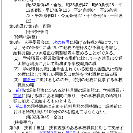
(昭32条例45・全改、昭35条例47・昭60条例28・平
12条例5・平17条例125・平24条例84・平26条例
73・平28条例31・令元条例27・令4条例45・一部改
正)
第6条及び第7条
削除
(令6条例62)
(給料の調整)
第8条
人事委員会は、
次の各号
に掲げる特殊の職について
は、その特殊性に基づいて勤務の態様及び予算を考慮し、
給料月額につき適正な調整額表を定めることができる。
(1)
学校職員が通常勤務する場所に比してへき遠又は交通
困難な場所において勤務する学校職員の職
(2)
学校職員の職に通常含まれている勤務の困難又は危険
の度に比して著しい困難又は危険を含む職務に係る職
(3)
前各号
に掲げるものの外、特別の勤務に従事する学校
職員の職
2
前項
の調整額表に定める給料月額の調整額は、学校職員が
前項
に掲げる職にある期間に限り、その学校職員の給料月
額に加えて支給するものとする。
3
第1項
の調整額表に定める給料月額の調整額は、調整前に
おける給料月額の100分の25を超えてはならない。
(昭32条例45・全改)
(扶養手当)
第9条
扶養手当は、扶養親族のある学校職員に対して支給す