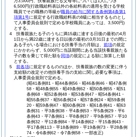
万3,000円、扶養親族たる父母等については1人につき
6,500円
(行政職給料表以外の各給料表の適用を受ける学校
職員でその職務の等級が
職員の給与に関する条例第4条第1
項第1号
に規定する行政職給料表の8級に相当するものとし
て人事委員会規則で定める学校職員にあっては、3,500円)
とする。
4
扶養親族たる子のうちに満15歳に達する日後の最初の4月
1日から満22歳に達する日以後の最初の3月31日までの間に
ある子がいる場合における扶養手当の月額は、
前項
の規定
にかかわらず、5,000円に当該期間にある当該扶養親族たる
子の数を乗じて得た額を
同項
の規定による額に加算した額
とする。
5
前各項
に規定するもののほか、扶養親族の数の変更に伴う
支給額の改定その他扶養手当の支給に関し必要な事項は、
人事委員会規則で定める。
(昭41条例81・昭44条例56・昭46条例46・昭47条例
58・昭48条例55・昭49条例62・昭50条例55・昭51
条例68・昭52条例48・昭53条例47・昭54条例41・
昭55条例37・昭56条例24・昭57条例24・昭59条例
20・昭59条例47・昭60条例28・昭61条例41・昭63
条例31・平3条例38・平4条例53・平5条例29・平6
条例43・平7条例61・平8条例37・平9条例57・平10
条例32・平12条例84・平14条例62・平15条例43・
平17条例113・平18条例89・平19条例73・平28条例
74・令6条例62・令7条例58・一部改正)