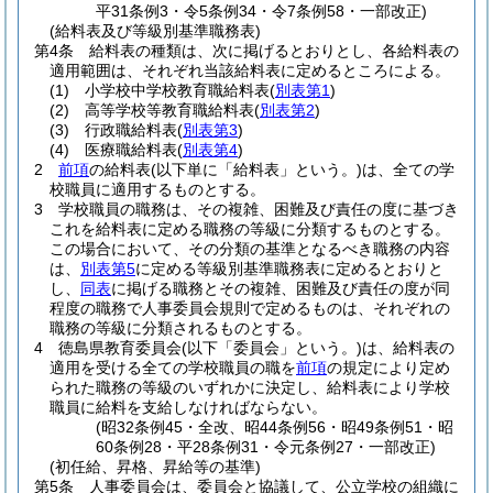
平31条例3・令5条例34・令7条例58・一部改正)
(給料表及び等級別基準職務表)
第4条
給料表の種類は、次に掲げるとおりとし、各給料表の
適用範囲は、それぞれ当該給料表に定めるところによる。
(1)
小学校中学校教育職給料表
(
別表第1
)
(2)
高等学校等教育職給料表
(
別表第2
)
(3)
行政職給料表
(
別表第3
)
(4)
医療職給料表
(
別表第4
)
2
前項
の給料表
(以下単に「給料表」という。)
は、全ての学
校職員に適用するものとする。
3
学校職員の職務は、その複雑、困難及び責任の度に基づき
これを給料表に定める職務の等級に分類するものとする。
この場合において、その分類の基準となるべき職務の内容
は、
別表第5
に定める等級別基準職務表に定めるとおりと
し、
同表
に掲げる職務とその複雑、困難及び責任の度が同
程度の職務で人事委員会規則で定めるものは、それぞれの
職務の等級に分類されるものとする。
4
徳島県教育委員会
(以下「委員会」という。)
は、給料表の
適用を受ける全ての学校職員の職を
前項
の規定により定め
られた職務の等級のいずれかに決定し、給料表により学校
職員に給料を支給しなければならない。
(昭32条例45・全改、昭44条例56・昭49条例51・昭
60条例28・平28条例31・令元条例27・一部改正)
(初任給、昇格、昇給等の基準)
第5条
人事委員会は、委員会と協議して、公立学校の組織に