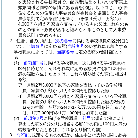
を支給される学校職員で、配偶者
(届出をしないが事実上
婚姻関係と同様の事情にある者を含む。以下同じ。)
が居
住するための住宅
(人事委員会が委員会と協議して人事委
員会規則で定める住宅を除く。)
を借り受け、月額1万
4,000円を超える家賃を支払っているもの又はこれらのも
のとの権衡上必要があると認められるものとして人事委
員会規則で定めるもの
2
住居手当の月額は、
次の各号
に掲げる学校職員の区分に応
じて、
当該各号
に定める額
(
当該各号
のいずれにも該当する
学校職員にあっては、
当該各号
に定める額の合計額)
とす
る。
(1)
前項第1号
に掲げる学校職員 次に掲げる学校職員の
区分に応じて、それぞれ次に定める額
(その額に100円未
満の端数を生じたときは、これを切り捨てた額)
に相当す
る額
ア
月額2万5,000円以下の家賃を支払っている学校職
員 家賃の月額から1万4,000円を控除した額
イ
月額2万5,000円を超える家賃を支払っている学校職
員 家賃の月額から2万5,000円を控除した額の2分の
1
(その控除した額の2分の1が1万7,000円を超えるとき
は、1万7,000円)
を1万1,000円に加算した額
(2)
前項第2号
に掲げる学校職員
前号
の規定の例により
算出した額の2分の1に相当する額
(その額に100円未満の
端数を生じたときは、これを切り捨てた額)
3
前2項
に規定するもののほか、住居手当の支給に関し必要