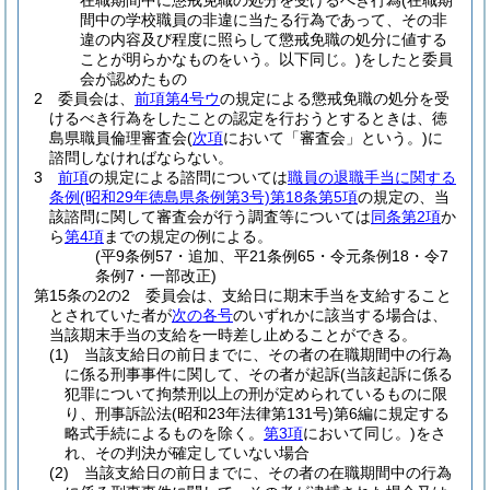
在職期間中に懲戒免職の処分を受けるべき行為
(在職期
間中の学校職員の非違に当たる行為であって、その非
違の内容及び程度に照らして懲戒免職の処分に値する
ことが明らかなものをいう。以下同じ。)
をしたと委員
会が認めたもの
2
委員会は、
前項第4号ウ
の規定による懲戒免職の処分を受
けるべき行為をしたことの認定を行おうとするときは、徳
島県職員倫理審査会
(
次項
において「審査会」という。)
に
諮問しなければならない。
3
前項
の規定による諮問については
職員の退職手当に関する
条例
(昭和29年徳島県条例第3号)
第18条第5項
の規定の、当
該諮問に関して審査会が行う調査等については
同条第2項
か
ら
第4項
までの規定の例による。
(平9条例57・追加、平21条例65・令元条例18・令7
条例7・一部改正)
第15条の2の2
委員会は、支給日に期末手当を支給すること
とされていた者が
次の各号
のいずれかに該当する場合は、
当該期末手当の支給を一時差し止めることができる。
(1)
当該支給日の前日までに、その者の在職期間中の行為
に係る刑事事件に関して、その者が起訴
(当該起訴に係る
犯罪について拘禁刑以上の刑が定められているものに限
り、刑事訴訟法
(昭和23年法律第131号)
第6編に規定する
略式手続によるものを除く。
第3項
において同じ。)
をさ
れ、その判決が確定していない場合
(2)
当該支給日の前日までに、その者の在職期間中の行為