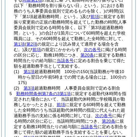
する
同条第1項
の規定に基づく勤務時間を割り振らない日
(以下「勤務時間を割り振らない日」という。)
における勤
務のうち人事委員会規則で定めるものを除く。)
の時間
(以
下「第1項超過勤務時間」という。)
及び
前項
に規定する割
振り変更前の正規の勤務時間を超えてした勤務の時間
(人事
委員会規則で定める時間を除く。以下「第3項超過勤務時
間」という。)
の合計が1箇月について60時間を超えた学校
職員には、その60時間を超えて勤務した全時間に対して、
第1項
(
第2項
の規定により読み替えて適用する場合を含
む。)
及び
前項
の規定にかかわらず、
次の各号
に掲げる時間
の区分に応じ、勤務1時間につき、
第20条
に規定する勤務1
時間当たりの給与額に
当該各号
に定める割合を乗じて得た
額を超過勤務手当として支給する。
(1)
第1項
超過勤務時間 100分の150
(当該勤務が午後10
時から翌日の午前5時までの間である場合には、100分の
175)
(2)
第3項
超過勤務時間 人事委員会規則で定める割合
5
勤務時間条例第7条の3第1項
に規定する超勤代休時間を指
定された場合において、当該超勤代休時間に学校職員が勤
務しなかったときは、
前項
に規定する60時間を超えて勤務
した全時間のうち当該超勤代休時間の指定に代えられた超
過勤務手当の支給に係る時間に対しては、
次の各号
に掲げ
る時間の区分に応じ、当該時間1時間につき、
第20条
に規
定する勤務1時間当たりの給与額に
当該各号
に定める割合を
乗じて得た額の超過勤務手当を支給することを要しない。