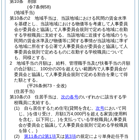
第10条
削除
(令7条例58)
(地域手当)
第10条の2
地域手当は、当該地域における民間の賃金水準
を基礎とし、当該地域における物価等を考慮して人事委員
会が委員会と協議して人事委員会規則で定める地域に在勤
する学校職員に支給する。
当該地域に近接する地域のうち
民間の賃金水準及び物価等に関する事情が当該地域に準ず
る地域に所在する公署で人事委員会が委員会と協議して人
事委員会規則で定めるものに在勤する学校職員について
も、同様とする。
2
地域手当の月額は、給料、管理職手当及び扶養手当の月額
の合計額に、100分の20を超えない範囲内で人事委員会が
委員会と協議して人事委員会規則で定める割合を乗じて得
た額とする。
(平26条例73・全改)
(住居手当)
第10条の3
住居手当は、
次の各号
のいずれかに該当する学
校職員に支給する。
(1)
自ら居住するため住宅
(貸間を含む。
次号
において同
じ。)
を借り受け、月額1万4,000円を超える家賃
(使用料
を含む。以下同じ。)
を支払っている学校職員
(人事委員
会が委員会と協議して人事委員会規則で定める学校職員
を除く。)
(2)
第11条の2第1項
又は
第3項
の規定により単身赴任手当