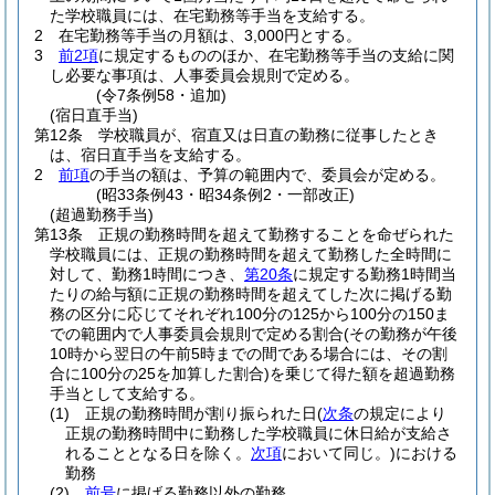
た学校職員には、在宅勤務等手当を支給する。
2
在宅勤務等手当の月額は、3,000円とする。
3
前2項
に規定するもののほか、在宅勤務等手当の支給に関
し必要な事項は、人事委員会規則で定める。
(令7条例58・追加)
(宿日直手当)
第12条
学校職員が、宿直又は日直の勤務に従事したとき
は、宿日直手当を支給する。
2
前項
の手当の額は、予算の範囲内で、委員会が定める。
(昭33条例43・昭34条例2・一部改正)
(超過勤務手当)
第13条
正規の勤務時間を超えて勤務することを命ぜられた
学校職員には、正規の勤務時間を超えて勤務した全時間に
対して、勤務1時間につき、
第20条
に規定する勤務1時間当
たりの給与額に正規の勤務時間を超えてした次に掲げる勤
務の区分に応じてそれぞれ100分の125から100分の150ま
での範囲内で人事委員会規則で定める割合
(その勤務が午後
10時から翌日の午前5時までの間である場合には、その割
合に100分の25を加算した割合)
を乗じて得た額を超過勤務
手当として支給する。
(1)
正規の勤務時間が割り振られた日
(
次条
の規定により
正規の勤務時間中に勤務した学校職員に休日給が支給さ
れることとなる日を除く。
次項
において同じ。)
における
勤務
(2)
前号
に掲げる勤務以外の勤務