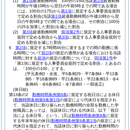
(1)
第1項
超過勤務時間 100分の150
(当該
第1項
超過勤務
時間が午後10時から翌日の午前5時までの間である場合
には、100分の175)
から
第1項
に規定する人事委員会規則
で定める割合
(当該
第1項
超過勤務時間が午後10時から翌
日の午前5時までの間である場合には、その割合に100分
の25を加算した割合)
を減じた割合
(2)
第3項
超過勤務時間
前項第2号
に規定する人事委員会
規則で定める割合から
第3項
に規定する人事委員会規則で
定める割合を減じた割合
6
第2項
に規定する7時間45分に達するまでの間の勤務に係
る時間について
前2項
の規定の適用がある場合における当該
時間に対する
前項
の規定の適用については、
同項第1号
中
「第1項に規定する人事委員会規則で定める割合」とあるの
は、「100分の100」とする。
(平元条例2・全改、平5条例29・平7条例4・平12条
例5・平18条例89・平21条例11・平22条例13・令4
条例45・令6条例62・令7条例3・一部改正)
(休日給)
第13条の2
勤務時間条例第8条
に規定する祝日法による休日
(
勤務時間条例第9条第1項
の規定により代休日を指定され
て、当該休日に割り振られた勤務時間の全部を勤務した学
校職員にあっては、当該休日に代わる代休日。以下「祝日
法による休日等」という。)
又は
勤務時間条例第8条
に規定
する年末年始の休日
(
勤務時間条例第9条第1項
の規定により
代休日を指定されて、当該休日に割り振られた勤務時間の