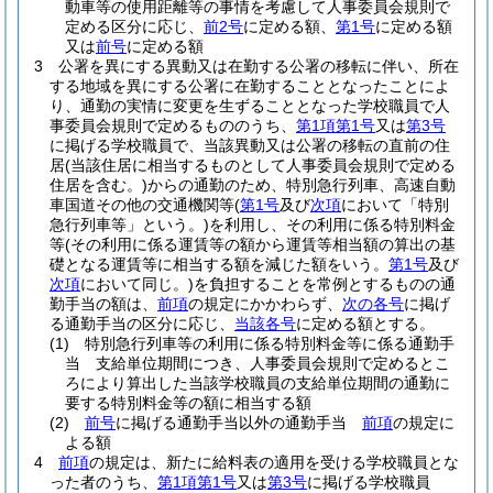
動車等の使用距離等の事情を考慮して人事委員会規則で
定める区分に応じ、
前2号
に定める額、
第1号
に定める額
又は
前号
に定める額
3
公署を異にする異動又は在勤する公署の移転に伴い、所在
する地域を異にする公署に在勤することとなったことによ
り、通勤の実情に変更を生ずることとなった学校職員で人
事委員会規則で定めるもののうち、
第1項第1号
又は
第3号
に掲げる学校職員で、当該異動又は公署の移転の直前の住
居
(当該住居に相当するものとして人事委員会規則で定める
住居を含む。)
からの通勤のため、特別急行列車、高速自動
車国道その他の交通機関等
(
第1号
及び
次項
において「特別
急行列車等」という。)
を利用し、その利用に係る特別料金
等
(その利用に係る運賃等の額から運賃等相当額の算出の基
礎となる運賃等に相当する額を減じた額をいう。
第1号
及び
次項
において同じ。)
を負担することを常例とするものの通
勤手当の額は、
前項
の規定にかかわらず、
次の各号
に掲げ
る通勤手当の区分に応じ、
当該各号
に定める額とする。
(1)
特別急行列車等の利用に係る特別料金等に係る通勤手
当 支給単位期間につき、人事委員会規則で定めるとこ
ろにより算出した当該学校職員の支給単位期間の通勤に
要する特別料金等の額に相当する額
(2)
前号
に掲げる通勤手当以外の通勤手当
前項
の規定に
よる額
4
前項
の規定は、新たに給料表の適用を受ける学校職員とな
った者のうち、
第1項第1号
又は
第3号
に掲げる学校職員