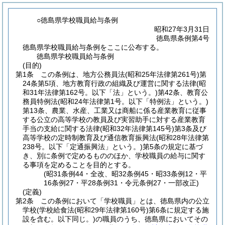
○徳島県学校職員給与条例
昭和27年3月31日
徳島県条例第4号
徳島県学校職員給与条例をここに公布する。
徳島県学校職員給与条例
(目的)
第1条
この条例は、地方公務員法
(昭和25年法律第261号)
第
24条第5項、地方教育行政の組織及び運営に関する法律
(昭
和31年法律第162号。以下「法」という。)
第42条、教育公
務員特例法
(昭和24年法律第1号。以下「特例法」という。)
第13条、農業、水産、工業又は商船に係る産業教育に従事
する公立の高等学校の教員及び実習助手に対する産業教育
手当の支給に関する法律
(昭和32年法律第145号)
第3条及び
高等学校の定時制教育及び通信教育振興法
(昭和28年法律第
238号。以下「定通振興法」という。)
第5条の規定に基づ
き、別に条例で定めるもののほか、学校職員の給与に関す
る事項を定めることを目的とする。
(昭31条例44・全改、昭32条例45・昭33条例12・平
16条例27・平28条例31・令元条例27・一部改正)
(定義)
第2条
この条例において「学校職員」とは、徳島県内の公立
学校
(学校給食法
(昭和29年法律第160号)
第6条に規定する施
設を含む。以下同じ。)
の職員のうち、徳島県においてその