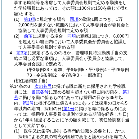
事する時間等を考慮して人事委員会規則で定める勤務をし
た学校職員にあっては、その額に100分の150を乗じて得た
額)
とする。
(1)
第1項
に規定する場合
同項
の勤務1回につき、1万
2,000円を超えない範囲内において人事委員会が委員会と
協議して人事委員会規則で定める額
(2)
前項
に規定する場合
同項
の勤務1回につき、6,000円
を超えない範囲内において人事委員会が委員会と協議し
て人事委員会規則で定める額
4
前3項
に規定するもののほか、管理職員特別勤務手当の支
給に関し必要な事項は、人事委員会が委員会と協議して、
人事委員会規則で定める。
(平3条例38・追加、平6条例5・平7条例4・平26条例
73・令6条例62・令7条例3・一部改正)
(初任給調整手当)
第14条の3
次の各号
に掲げる職に新たに採用された学校職
員には、
当該各号
に定める額を超えない範囲内の額を、
第1
号
に掲げる職に係るものにあっては採用の日から35年以
内、
第2号
に掲げる職に係るものにあっては採用の日から5
年以内の期間、採用の日
(
第1号
に掲げる職に係るものにあ
っては、採用後人事委員会規則で定める期間を経過した日)
から1年を経過するごとにその額を減じて、初任給調整手当
として支給する。
(1)
医学又は歯学に関する専門的知識を必要とし、かつ、
採用による欠員の補充が困難であると認められる職で人