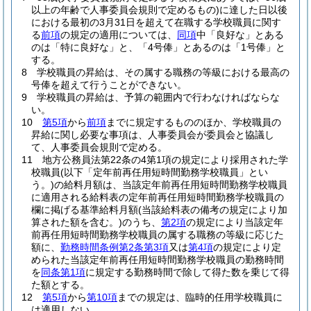
以上の年齢で人事委員会規則で定めるもの)
に達した日以後
における最初の3月31日を超えて在職する学校職員に関す
る
前項
の規定の適用については、
同項
中「良好な」とある
のは「特に良好な」と、「4号俸」とあるのは「1号俸」と
する。
8
学校職員の昇給は、その属する職務の等級における最高の
号俸を超えて行うことができない。
9
学校職員の昇給は、予算の範囲内で行わなければならな
い。
10
第5項
から
前項
までに規定するもののほか、学校職員の
昇給に関し必要な事項は、人事委員会が委員会と協議し
て、人事委員会規則で定める。
11
地方公務員法第22条の4第1項の規定により採用された学
校職員
(以下「定年前再任用短時間勤務学校職員」とい
う。)
の給料月額は、当該定年前再任用短時間勤務学校職員
に適用される給料表の定年前再任用短時間勤務学校職員の
欄に掲げる基準給料月額
(当該給料表の備考の規定により加
算された額を含む。)
のうち、
第2項
の規定により当該定年
前再任用短時間勤務学校職員の属する職務の等級に応じた
額に、
勤務時間条例第2条第3項
又は
第4項
の規定により定
められた当該定年前再任用短時間勤務学校職員の勤務時間
を
同条第1項
に規定する勤務時間で除して得た数を乗じて得
た額とする。
12
第5項
から
第10項
までの規定は、臨時的任用学校職員に
は適用しない。