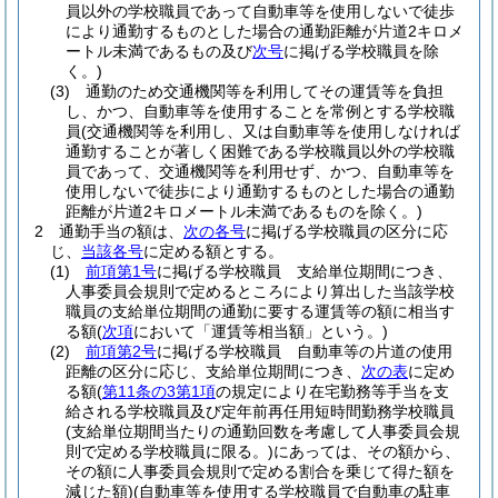
員以外の学校職員であって自動車等を使用しないで徒歩
により通勤するものとした場合の通勤距離が片道2キロメ
ートル未満であるもの及び
次号
に掲げる学校職員を除
く。)
(3)
通勤のため交通機関等を利用してその運賃等を負担
し、かつ、自動車等を使用することを常例とする学校職
員
(交通機関等を利用し、又は自動車等を使用しなければ
通勤することが著しく困難である学校職員以外の学校職
員であって、交通機関等を利用せず、かつ、自動車等を
使用しないで徒歩により通勤するものとした場合の通勤
距離が片道2キロメートル未満であるものを除く。)
2
通勤手当の額は、
次の各号
に掲げる学校職員の区分に応
じ、
当該各号
に定める額とする。
(1)
前項第1号
に掲げる学校職員 支給単位期間につき、
人事委員会規則で定めるところにより算出した当該学校
職員の支給単位期間の通勤に要する運賃等の額に相当す
る額
(
次項
において「運賃等相当額」という。)
(2)
前項第2号
に掲げる学校職員 自動車等の片道の使用
距離の区分に応じ、支給単位期間につき、
次の表
に定め
る額
(
第11条の3第1項
の規定により在宅勤務等手当を支
給される学校職員及び定年前再任用短時間勤務学校職員
(支給単位期間当たりの通勤回数を考慮して人事委員会規
則で定める学校職員に限る。)
にあっては、その額から、
その額に人事委員会規則で定める割合を乗じて得た額を
減じた額)
(自動車等を使用する学校職員で自動車の駐車