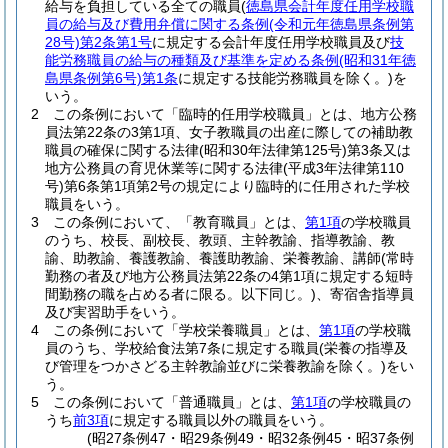
給与を負担している全ての職員
(
徳島県会計年度任用学校職
員の給与及び費用弁償に関する条例
(令和元年徳島県条例第
28号)
第2条第1号
に規定する会計年度任用学校職員及び
技
能労務職員の給与の種類及び基準を定める条例
(昭和31年徳
島県条例第6号)
第1条
に規定する技能労務職員を除く。)
を
いう。
2
この条例において「臨時的任用学校職員」とは、地方公務
員法第22条の3第1項、女子教職員の出産に際しての補助教
職員の確保に関する法律
(昭和30年法律第125号)
第3条又は
地方公務員の育児休業等に関する法律
(平成3年法律第110
号)
第6条第1項第2号の規定により臨時的に任用された学校
職員をいう。
3
この条例において、「教育職員」とは、
第1項
の学校職員
のうち、校長、副校長、教頭、主幹教諭、指導教諭、教
諭、助教諭、養護教諭、養護助教諭、栄養教諭、講師
(常時
勤務の者及び地方公務員法第22条の4第1項に規定する短時
間勤務の職を占める者に限る。以下同じ。)
、寄宿舎指導員
及び実習助手をいう。
4
この条例において「学校栄養職員」とは、
第1項
の学校職
員のうち、学校給食法第7条に規定する職員
(栄養の指導及
び管理をつかさどる主幹教諭並びに栄養教諭を除く。)
をい
う。
5
この条例において「普通職員」とは、
第1項
の学校職員の
うち
前3項
に規定する職員以外の職員をいう。
(昭27条例47・昭29条例49・昭32条例45・昭37条例