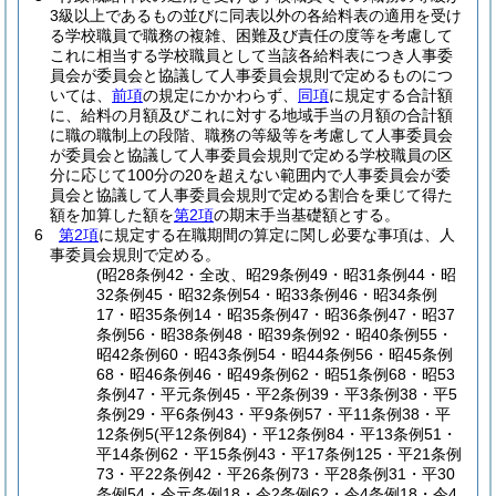
3級以上であるもの並びに同表以外の各給料表の適用を受け
る学校職員で職務の複雑、困難及び責任の度等を考慮して
これに相当する学校職員として当該各給料表につき人事委
員会が委員会と協議して人事委員会規則で定めるものにつ
いては、
前項
の規定にかかわらず、
同項
に規定する合計額
に、給料の月額及びこれに対する地域手当の月額の合計額
に職の職制上の段階、職務の等級等を考慮して人事委員会
が委員会と協議して人事委員会規則で定める学校職員の区
分に応じて100分の20を超えない範囲内で人事委員会が委
員会と協議して人事委員会規則で定める割合を乗じて得た
額を加算した額を
第2項
の期末手当基礎額とする。
6
第2項
に規定する在職期間の算定に関し必要な事項は、人
事委員会規則で定める。
(昭28条例42・全改、昭29条例49・昭31条例44・昭
32条例45・昭32条例54・昭33条例46・昭34条例
17・昭35条例14・昭35条例47・昭36条例47・昭37
条例56・昭38条例48・昭39条例92・昭40条例55・
昭42条例60・昭43条例54・昭44条例56・昭45条例
68・昭46条例46・昭49条例62・昭51条例68・昭53
条例47・平元条例45・平2条例39・平3条例38・平5
条例29・平6条例43・平9条例57・平11条例38・平
12条例5(平12条例84)・平12条例84・平13条例51・
平14条例62・平15条例43・平17条例125・平21条例
73・平22条例42・平26条例73・平28条例31・平30
条例54・令元条例18・令2条例62・令4条例18・令4