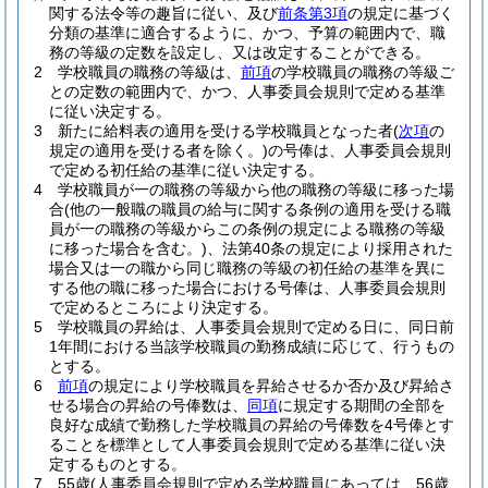
関する法令等の趣旨に従い、及び
前条第3項
の規定に基づく
分類の基準に適合するように、かつ、予算の範囲内で、職
務の等級の定数を設定し、又は改定することができる。
2
学校職員の職務の等級は、
前項
の学校職員の職務の等級ご
との定数の範囲内で、かつ、人事委員会規則で定める基準
に従い決定する。
3
新たに給料表の適用を受ける学校職員となった者
(
次項
の
規定の適用を受ける者を除く。)
の号俸は、人事委員会規則
で定める初任給の基準に従い決定する。
4
学校職員が一の職務の等級から他の職務の等級に移った場
合
(他の一般職の職員の給与に関する条例の適用を受ける職
員が一の職務の等級からこの条例の規定による職務の等級
に移った場合を含む。)
、法第40条の規定により採用された
場合又は一の職から同じ職務の等級の初任給の基準を異に
する他の職に移った場合における号俸は、人事委員会規則
で定めるところにより決定する。
5
学校職員の昇給は、人事委員会規則で定める日に、同日前
1年間における当該学校職員の勤務成績に応じて、行うもの
とする。
6
前項
の規定により学校職員を昇給させるか否か及び昇給さ
せる場合の昇給の号俸数は、
同項
に規定する期間の全部を
良好な成績で勤務した学校職員の昇給の号俸数を4号俸とす
ることを標準として人事委員会規則で定める基準に従い決
定するものとする。
7
55歳
(人事委員会規則で定める学校職員にあっては、56歳