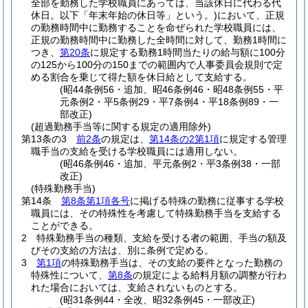
全部を勤務した学校職員にあっては、当該休日に代わる代
休日。以下「年末年始の休日等」という。)
において、正規
の勤務時間中に勤務することを命ぜられた学校職員には、
正規の勤務時間中に勤務した全時間に対して、勤務1時間に
つき、
第20条
に規定する勤務1時間当たりの給与額に100分
の125から100分の150までの範囲内で人事委員会規則で定
める割合を乗じて得た額を休日給として支給する。
(昭44条例56・追加、昭46条例46・昭48条例55・平
元条例2・平5条例29・平7条例4・平18条例89・一
部改正)
(超過勤務手当等に関する規定の適用除外)
第13条の3
前2条
の規定は、
第14条の2第1項
に規定する管理
職手当の支給を受ける学校職員には適用しない。
(昭46条例46・追加、平元条例2・平3条例38・一部
改正)
(特殊勤務手当)
第14条
第8条第1項各号
に掲げる特殊の勤務に従事する学校
職員には、その特殊性を考慮して特殊勤務手当を支給する
ことができる。
2
特殊勤務手当の種類、支給を受ける者の範囲、手当の額及
びその支給の方法は、別に条例で定める。
3
第1項
の特殊勤務手当は、その支給の要件となった勤務の
特殊性について、
第8条
の規定による給料月額の調整が行わ
れた場合においては、支給されないものとする。
(昭31条例44・全改、昭32条例45・一部改正)