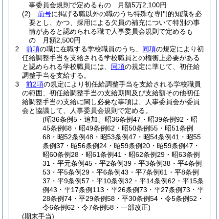
事委員会規則で定めるもの 月額5万2,100円
(2)
前号
に掲げる職以外の職のうち特殊な専門的知識を必
要とし、かつ、採用による欠員の補充について特別の事
情があると認められる職で人事委員会規則で定めるも
の 月額2,500円
2
前項
の職に在職する学校職員のうち、
同項
の規定により初
任給調整手当を支給される学校職員との権衡上必要がある
と認められる学校職員には、
同項
の規定に準じて、初任給
調整手当を支給する。
3
前2項
の規定により初任給調整手当を支給される学校職員
の範囲、初任給調整手当の支給期間及び支給額その他初任
給調整手当の支給に関し必要な事項は、人事委員会が委員
会と協議して、人事委員会規則で定める。
(昭36条例5・追加、昭36条例47・昭39条例92・昭
45条例68・昭49条例62・昭50条例55・昭51条例
68・昭52条例48・昭53条例47・昭54条例41・昭55
条例37・昭56条例24・昭59条例20・昭59条例47・
昭60条例28・昭61条例41・昭62条例29・昭63条例
31・平元条例45・平2条例39・平3条例38・平4条例
53・平5条例29・平6条例43・平7条例61・平8条例
37・平9条例57・平10条例32・平14条例62・平15条
例43・平17条例113・平26条例73・平27条例73・平
28条例74・平29条例58・平30条例54・令5条例52・
令6条例62・令7条例58・一部改正)
(期末手当)