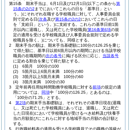
第15条
期末手当は、6月1日及び12月1日
(以下この条から
第
15条の2の2
までにおいてこれらの日を「基準日」とい
う。)
にそれぞれ在職する学校職員に対して、人事委員会規
則で定める日
(
次条
及び
第15条の2の2
においてこれらの日
を「支給日」という。)
に支給する。
これらの基準日前1箇
月以内に退職し、又は死亡した学校職員
(
第16条第6項
の規
定の適用を受ける学校職員及び人事委員会規則で定める学
校職員を除く。)
についても、同様とする。
2
期末手当の額は、期末手当基礎額に100分の126.25を乗じ
て得た額に、基準日以前6箇月以内の期間における当該学校
職員の在職期間の
次の各号
に掲げる区分に応じ、
当該各号
に定める割合を乗じて得た額とする。
(1)
6箇月 100分の100
(2)
5箇月以上6箇月未満 100分の80
(3)
3箇月以上5箇月未満 100分の60
(4)
3箇月未満 100分の30
3
定年前再任用短時間勤務学校職員に対する
前項
の規定の適
用については、
同項
中「100分の126.25」とあるのは、
「100分の71.25」とする。
4
第2項
の期末手当基礎額は、それぞれその基準日現在
(退職
し、又は死亡した学校職員にあっては、退職し、又は死亡
した日現在)
において学校職員が受けるべき給料及び扶養手
当の月額並びにこれらに対する地域手当の月額の合計額と
する。
5
行政職給料表の適用を受ける学校職員でその職務の等級が