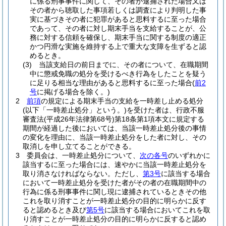
に係る刑事事件に関して、その者が逮捕された場合又は
その者から聴取した事項若しくは調査により判明した事
実に基づきその者に犯罪があると思料するに至った場合
であって、その者に対し期末手当を支給することが、公
務に対する信頼を確保し、期末手当に関する制度の適正
かつ円滑な実施を維持する上で重大な支障を生ずると認
めるとき。
(3)
当該支給日の前日までに、その者について、在職期間
中に懲戒免職の処分を受けるべき行為をしたことを疑う
に足りる相当な理由があると思料するに至った場合
(
前2
号
に掲げる場合を除く。)
2
前項
の規定による期末手当の支給を一時差し止める処分
(以下「一時差止処分」という。)
を受けた者は、行政不服
審査法
(平成26年法律第68号)
第18条第1項本文に規定する
期間が経過した後においては、当該一時差止処分後の事情
の変化を理由に、当該一時差止処分をした者に対し、その
取消しを申し立てることができる。
3
委員会は、一時差止処分について、
次の各号
のいずれかに
該当するに至った場合には、速やかに当該一時差止処分を
取り消さなければならない。
ただし、
第3号
に該当する場合
において一時差止処分を受けた者がその者の在職期間中の
行為に係る刑事事件に関し現に逮捕されているときその他
これを取り消すことが一時差止処分の目的に明らかに反す
ると認めるとき及び
第5号
に該当する場合においてこれを取
り消すことが一時差止処分の目的に明らかに反すると認め