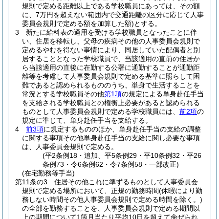
規則で定める距離以上である学校職員にあっては、その額
に、7万円を超えない範囲内で交通距離の区分に応じて人事
委員会規則で定める額を加算した額)
とする。
3
新たに給料表の適用を受ける学校職員となったことに伴
い、住居を移転し、父母の疾病その他の人事委員会規則で
定めるやむを得ない事情により、同居していた配偶者と別
居することとなった学校職員で、当該適用の直前の住居か
ら当該適用の直後に在勤する公署に通勤することが通勤距
離等を考慮して人事委員会規則で定める基準に照らして困
難であると認められるもののうち、単身で生活することを
常況とする学校職員その他
第1項
の規定による単身赴任手当
を支給される学校職員との権衡上必要があると認められる
ものとして人事委員会規則で定める学校職員には、
前2項
の
規定に準じて、単身赴任手当を支給する。
4
前3項
に規定するもののほか、単身赴任手当の支給の調整
に関する事項その他単身赴任手当の支給に関し必要な事項
は、人事委員会規則で定める。
(平2条例18・追加、平5条例29・平10条例32・平26
条例73・令6条例62・令7条例58・一部改正)
(在宅勤務等手当)
第11条の3
住居その他これに準ずるものとして人事委員会
規則で定める場所において、正規の勤務時間
(休暇により勤
務しない時間その他人事委員会規則で定める時間を除く。)
の全部を勤務することを、人事委員会規則で定める期間以
上の期間について1箇月当たり平均10日を超えて命ぜられ