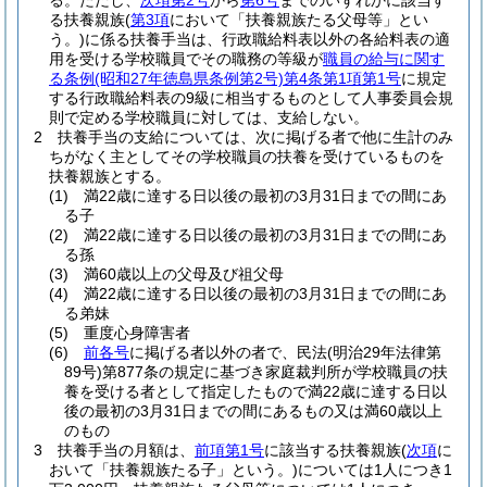
る。
ただし、
次項第2号
から
第6号
までのいずれかに該当す
る扶養親族
(
第3項
において「扶養親族たる父母等」とい
う。)
に係る扶養手当は、行政職給料表以外の各給料表の適
用を受ける学校職員でその職務の等級が
職員の給与に関す
る条例
(昭和27年徳島県条例第2号)
第4条第1項第1号
に規定
する行政職給料表の9級に相当するものとして人事委員会規
則で定める学校職員に対しては、支給しない。
2
扶養手当の支給については、次に掲げる者で他に生計のみ
ちがなく主としてその学校職員の扶養を受けているものを
扶養親族とする。
(1)
満22歳に達する日以後の最初の3月31日までの間にあ
る子
(2)
満22歳に達する日以後の最初の3月31日までの間にあ
る孫
(3)
満60歳以上の父母及び祖父母
(4)
満22歳に達する日以後の最初の3月31日までの間にあ
る弟妹
(5)
重度心身障害者
(6)
前各号
に掲げる者以外の者で、民法
(明治29年法律第
89号)
第877条の規定に基づき家庭裁判所が学校職員の扶
養を受ける者として指定したもので満22歳に達する日以
後の最初の3月31日までの間にあるもの又は満60歳以上
のもの
3
扶養手当の月額は、
前項第1号
に該当する扶養親族
(
次項
に
おいて「扶養親族たる子」という。)
については1人につき1