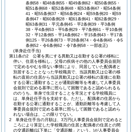
条例58・昭48条例55・昭49条例62・昭50条例55・
昭51条例68・昭52条例48・昭53条例47・昭54条例
41・昭55条例37・昭56条例24・昭59条例20・昭59
条例47・昭60条例28・昭61条例41・昭62条例29・
昭63条例31・平元条例45・平2条例39・平3条例
38・平4条例53・平5条例29・平7条例61・平10条例
32・平12条例5・平14条例62・平15条例43・平17条
例125・平26条例73・平28条例74・令4条例45・令5
条例52・令6条例62・令7条例58・一部改正)
(単身赴任手当)
第11条の2
公署を異にする異動又は在勤する公署の移転に
伴い、住居を移転し、父母の疾病その他の人事委員会規則
で定めるやむを得ない事情により、同居していた配偶者と
別居することとなった学校職員で、当該異動又は公署の移
転の直前の住居から当該異動又は公署の移転の直後に在勤
する公署に通勤することが通勤距離等を考慮して人事委員
会規則で定める基準に照らして困難であると認められるも
ののうち、単身で生活することを常況とする学校職員に
は、単身赴任手当を支給する。
ただし、配偶者の住居から
在勤する公署に通勤することが、通勤距離等を考慮して人
事委員会規則で定める基準に照らして困難であると認めら
れない場合は、この限りでない。
2
単身赴任手当の月額は、3万円
(人事委員会規則で定めると
ころにより算定した学校職員の住居と配偶者の住居との間
の交通距離
(以下単に「交通距離」という。)
が人事委員会