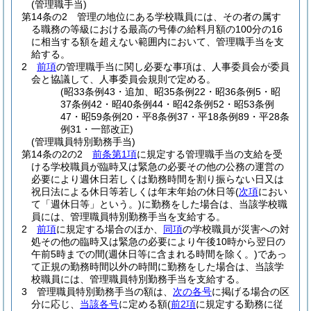
(管理職手当)
第14条の2
管理の地位にある学校職員には、その者の属す
る職務の等級における最高の号俸の給料月額の100分の16
に相当する額を超えない範囲内において、管理職手当を支
給する。
2
前項
の管理職手当に関し必要な事項は、人事委員会が委員
会と協議して、人事委員会規則で定める。
(昭33条例43・追加、昭35条例22・昭36条例5・昭
37条例42・昭40条例44・昭42条例52・昭53条例
47・昭59条例20・平8条例37・平18条例89・平28条
例31・一部改正)
(管理職員特別勤務手当)
第14条の2の2
前条第1項
に規定する管理職手当の支給を受
ける学校職員が臨時又は緊急の必要その他の公務の運営の
必要により週休日若しくは勤務時間を割り振らない日又は
祝日法による休日等若しくは年末年始の休日等
(
次項
におい
て「週休日等」という。)
に勤務をした場合は、当該学校職
員には、管理職員特別勤務手当を支給する。
2
前項
に規定する場合のほか、
同項
の学校職員が災害への対
処その他の臨時又は緊急の必要により午後10時から翌日の
午前5時までの間
(週休日等に含まれる時間を除く。)
であっ
て正規の勤務時間以外の時間に勤務をした場合は、当該学
校職員には、管理職員特別勤務手当を支給する。
3
管理職員特別勤務手当の額は、
次の各号
に掲げる場合の区
分に応じ、
当該各号
に定める額
(
前2項
に規定する勤務に従