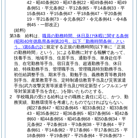
42・昭40条例20・昭47条例22・昭49条例40・昭49
条例51・平元条例2・平12条例5・平14条例33・平
15条例43・平15条例47・平18条例47・平20条例
19・平21条例73・令元条例27・令元条例41・令4条
例45・一部改正)
(給料)
第3条
給料は、
職員の勤務時間、休日及び休暇に関する条例
(昭和40年徳島県条例第20号。以下「勤務時間条例」とい
う。)
第6条の2
に規定する正規の勤務時間
(以下単に「正規
の勤務時間」という。)
による勤務に対する報酬であって、
扶養手当、地域手当、住居手当、通勤手当、単身赴任手
当、在宅勤務等手当、宿日直手当、超過勤務手当、休日
給、特殊勤務手当、管理職手当、管理職員特別勤務手当、
初任給調整手当、期末手当、勤勉手当、義務教育等教員特
別手当、産業教育手当、定時制通信教育手当及び災害派遣
手当
(武力攻撃災害等派遣手当及び特定新型インフルエンザ
等対策派遣手当を含む。)
を除いたものとする。
2
学校職員の受ける給料はその職務と責任に応じ、かつ、勤
務実績、勤務環境等を考慮したものでなければならない。
(昭27条例47・昭32条例45・昭33条例12・昭33条例
43・昭35条例22・昭36条例5・昭37条例56・昭42条
例60・昭44条例56・昭45条例68・昭50条例34・平
元条例2・平2条例18・平3条例38・平7条例4・平7
条例61・平14条例2・平17条例6・平17条例125・平
18条例89・平19条例7・平25条例4・平26条例73・