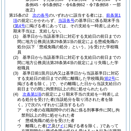
条例45・令5条例52・令6条例62・令7条例58・一部
改正)
第15条の2
次の各号
のいずれかに該当する者には、
前条第1
項
の規定にかかわらず、
当該各号
の基準日に係る期末手当
(
第4号
に掲げる者にあっては、その支給を一時差し止めた
期末手当)
は、支給しない。
(1)
基準日から当該基準日に対応する支給日の前日までの
間に地方公務員法第29条第1項の規定による懲戒免職の
処分
(以下「懲戒免職の処分」という。)
を受けた学校職
員
(2)
基準日から当該基準日に対応する支給日の前日までの
間に地方公務員法第28条第4項の規定により失職した学
校職員
(3)
基準日前1箇月以内又は基準日から当該基準日に対応
する支給日の前日までの間に離職した学校職員
(
前2号
に
掲げる者を除く。)
で、その離職した日から当該支給日の
前日までの間に拘禁刑以上の刑に処せられたもの
(4)
次条第1項
の規定により期末手当の支給を一時差し止
める処分を受けた者
(当該処分を取り消された者を除
く。)
で次のいずれかに該当するもの
ア
その者の在職期間中の行為に係る刑事事件に関し拘
禁刑以上の刑に処せられた者
イ
懲戒免職の処分を受けた者
ウ
離職した者
(
ア
及び
イ
に掲げる者を除く。)
であって