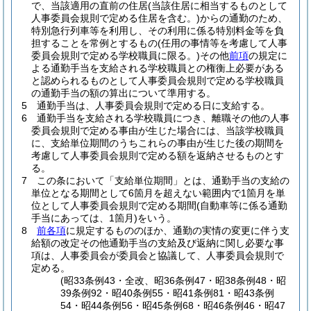
で、当該適用の直前の住居
(当該住居に相当するものとして
人事委員会規則で定める住居を含む。)
からの通勤のため、
特別急行列車等を利用し、その利用に係る特別料金等を負
担することを常例とするもの
(任用の事情等を考慮して人事
委員会規則で定める学校職員に限る。)
その他
前項
の規定に
よる通勤手当を支給される学校職員との権衡上必要がある
と認められるものとして人事委員会規則で定める学校職員
の通勤手当の額の算出について準用する。
5
通勤手当は、人事委員会規則で定める日に支給する。
6
通勤手当を支給される学校職員につき、離職その他の人事
委員会規則で定める事由が生じた場合には、当該学校職員
に、支給単位期間のうちこれらの事由が生じた後の期間を
考慮して人事委員会規則で定める額を返納させるものとす
る。
7
この条において「支給単位期間」とは、通勤手当の支給の
単位となる期間として6箇月を超えない範囲内で1箇月を単
位として人事委員会規則で定める期間
(自動車等に係る通勤
手当にあっては、1箇月)
をいう。
8
前各項
に規定するもののほか、通勤の実情の変更に伴う支
給額の改定その他通勤手当の支給及び返納に関し必要な事
項は、人事委員会が委員会と協議して、人事委員会規則で
定める。
(昭33条例43・全改、昭36条例47・昭38条例48・昭
39条例92・昭40条例55・昭41条例81・昭43条例
54・昭44条例56・昭45条例68・昭46条例46・昭47