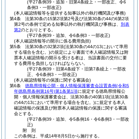
(平27条例39・追加・旧第4条繰上・一部改正、令6
条例3・一部改正)
(本人確認情報等を提供する知事以外の執行機関及び事務)
第4条
法第30条の15第2項第2号及び法第30条の44の6第2項
第2号の条例で定める知事以外の執行機関及び事務は、
別表
第2
のとおりとする。
(平27条例39・追加、令6条例3・一部改正)
(本人確認情報等の開示に係る費用負担)
第5条
法第30条の32第2項
(法第30条の44の13において準用
する場合を含む。)
の規定により書面で本人確認情報又は附
票本人確認情報の開示を受ける者は、当該書面の交付に要
する費用を負担しなければならない。
(平27条例39・旧第4条繰下・旧第7条繰上・一部改
正、令6条例3・一部改正)
(本人確認情報等の保護に関する審議会)
第6条
徳島県情報公開・個人情報保護審査会設置条例
(令和5
年徳島県条例第16号)
第1条第1項
に規定する徳島県情報公
開・個人情報保護審査会は、法第30条の40第1項
(法第30条
の44の13において準用する場合を含む。)
に規定する本人
確認情報の保護及び附票本人確認情報の保護に関する審議
会とする。
(平27条例39・追加、令5条例16・令6条例3・一部改
正)
附
則
この条例は、平成14年8月5日から施行する。