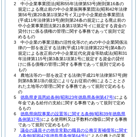
2 中小企業事業団法(昭和55年法律第53号)附則第16条の
規定による廃止前の中小企業振興事業団法(昭和42年法律
第56号)第20条第1項第2号イ又は中小企業総合事業団法
(平成11年法律第19号)附則第24条の規定による廃止前の
中小企業事業団法第21条第1項第2号イに規定する資金の
貸付けに係る債権の管理に関する事務であって規則で定
めるもの
3 中小企業の事業活動の活性化等のための中小企業関係法
律の一部を改正する法律(平成11年法律第222号)第4条の
規定による改正前の中小企業近代化資金等助成法(昭和31
年法律第115号)第3条第1項第1号に規定する資金の貸付
けに係る債権の管理に関する事務であって規則で定める
もの
4 農地法等の一部を改正する法律(平成21年法律第57号)附
則第8条第1項の規定によりなお従前の例によることとさ
れた土地等の管理に関する事務であって規則で定めるも
の
5
徳島県吏員恩給条例(昭和23年徳島県条例第47号)
による
年金である給付の支給に関する事務であって規則で定め
るもの
6
徳島県病院事業の設置等に関する条例(昭和39年徳島県
条例第37号)
による使用料又は手数料の徴収に関する事務
であって規則で定めるもの
7
議会の議員その他非常勤の職員の公務災害補償等に関す
る条例(昭和42年徳島県条例第64号)
による公務上の災害