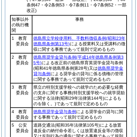
条例47・令2条例53・令7条例11・令7条例52・一部
改正)
知事以外
事務
の執行機
関
1 教育
徳島県立学校使用料、手数料徴収条例
(昭和23年
委員会
徳島県条例第13号)
による授業料又は受講料の徴
収に関する事務であって規則で定めるもの
2 教育
徳島県奨学金貸与条例
(平成14年徳島県条例第3
委員会
5号)
による改正前の徳島県育英奨学金貸与条例
(昭和41年徳島県条例第28号)
又は
徳島県奨学金
貸与条例
による奨学金の貸与に係る債権の管理
に関する事務であって規則で定めるもの
3 教育
県立の特別支援学校への就学のため必要な経費
委員会
の支弁に関する事務
(特別支援学校への就学奨励
に関する法律
(昭和29年法律第144号)
によるも
のを除く。)
であって規則で定めるもの
4 教育
徳島県奨学金貸与条例
による奨学金の貸与に関
委員会
する事務であって規則で定めるもの
5 公安
道路交通法
(昭和35年法律第105号)
による放置
委員会
違反金の納付命令若しくは放置違反金等の徴収
又は反則行為の通告に関する事務であって規則