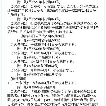
附
則
(平成27年
条例第39号)
この条例は、公布の日から施行する。
ただし、第2条の規定
は平成27年10月5日から、第3条の規定は平成28年1月1日か
ら施行する。
附
則
(平成28年
条例第63号)
この条例は、行政手続における特定の個人を識別するため
の番号の利用等に関する法律
(平成25年法律第27号)
附則第1条
第5号に掲げる規定の施行の日から施行する。
(施行の日＝平成29年5月30日)
附
則
(平成29年
条例第50号)
この条例は、平成30年4月1日から施行する。
附
則
(平成30年
条例第47号)
この条例は、平成31年4月1日から施行する。
附
則
(令和元年
条例第13号)
この条例は、令和2年4月1日から施行する。
附
則
(令和2年
条例第53号)
この条例は、令和3年4月1日から施行する。
附
則
(令和5年
条例第16号)
抄
(施行期日)
1
この条例は、令和5年4月1日から施行する。
附
則
(令和6年
条例第3号)
この条例は、情報通信技術の活用による行政手続等に係る
関係者の利便性の向上並びに行政運営の簡素化及び効率化を
図るための行政手続等における情報通信の技術の利用に関す
る法律等の一部を改正する法律
(令和元年法律第16号)
附則第1