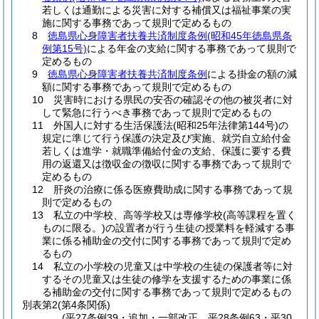
若しくは通勤による災害に対する補償又は福祉事業の実
施に関する事務であって規則で定めるもの
8
徳島県心身障害者扶養共済制度条例(昭和45年徳島県条
例第15号)
による年金の支給に関する事務であって規則で
定めるもの
9
徳島県心身障害者扶養共済制度条例
による掛金の額の減
額に関する事務であって規則で定めるもの
10 災害時における県民の安否の確認その他の被災者に対
して緊急に行うべき事務であって規則で定めるもの
11 外国人に対する生活保護法(昭和25年法律第144号)の
規定に準じて行う保護の決定及び実施、就労自立給付金
若しくは進学・就職準備給付金の支給、保護に要する費
用の返還又は徴収金の徴収に関する事務であって規則で
定めるもの
12 肝炎の治療に係る医療費助成に関する事務であって規
則で定めるもの
13 私立の中学校、高等学校又は専修学校(高等課程を置く
ものに限る。)の設置者が行う生徒の授業料を軽減する事
業に係る補助金の交付に関する事務であって規則で定め
るもの
14 私立の小学校の児童又は中学校の生徒の保護者等に対
するその児童又は生徒の修学を支援するための事業に係
る補助金の交付に関する事務であって規則で定めるもの
別表第2
(第4条関係)
(平27条例39・追加・一部改正、平28条例63・平30