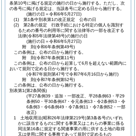
条第10号に掲げる規定の施行の日から施行する。
ただし、次
の各号に掲げる規定は、当該各号に定める日から施行する。
(施行の日＝令和6年5月27日)
(1)
第1条中別表第1の改正規定 公布の日
(2)
第2条の規定 行政手続における特定の個人を識別す
るための番号の利用等に関する法律等の一部を改正する
法律
(令和5年法律第48号)
の施行の日
(施行の日＝令和6年5月27日)
附
則
(令和6年
条例第49号)
この条例は、公布の日から施行する。
附
則
(令和7年
条例第11号)
この条例は、公布の日から起算して6月を超えない範囲内に
おいて規則で定める日から施行する。
(令和7年規則第47号で令和7年6月16日から施行)
附
則
(令和7年
条例第52号)
この条例は、公布の日から施行する。
別表第1
(第2条関係)
(平27条例39・追加・一部改正、平28条例63・平29
条例50・平30条例47・令元条例13・令2条例53・令
6条例3・令6条例49・令7条例11・令7条例52・一部
改正)
1 土地収用法(昭和26年法律第219号)第3条各号のいずれ
かに該当するものに関する事業又はこれらの事業に係る
同法第16条に規定する関連事業の用に供する土地の取得
又は使用に関する事務であって規則で定めるもの