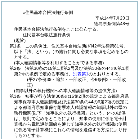
○住民基本台帳法施行条例
平成14年7月29日
徳島県条例第48号
住民基本台帳法施行条例をここに公布する。
住民基本台帳法施行条例
(趣旨)
第1条
この条例は、住民基本台帳法
(昭和42年法律第81号。
以下「法」という。)
の施行に関し必要な事項を定めるもの
とする。
(本人確認情報等を利用することができる事務)
第2条
法第30条の15第1項第2号及び法第30条の44の6第1項
第2号の条例で定める事務は、
別表第1
のとおりとする。
(平27条例39・追加・一部改正、令6条例3・一部改
正)
(知事以外の執行機関への本人確認情報等の提供方法)
第3条
知事が行う法第30条の15第2項の規定による都道府県
知事保存本人確認情報及び法第30条の44の6第2項の規定に
よる都道府県知事保存附票本人確認情報の知事以外の県の
執行機関
(以下「知事以外の執行機関」という。)
への提供
は、規則で定めるところにより、知事の使用に係る電子計
算機から電気通信回線を通じて知事以外の執行機関の使用
に係る電子計算機にこれらの情報を送信する方法により行
うものとする。