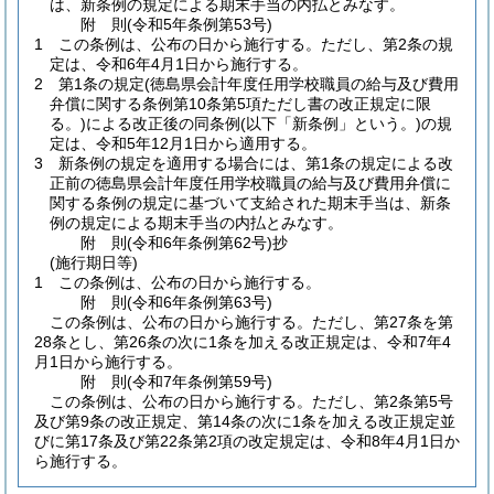
は、新条例の規定による期末手当の内払とみなす。
附
則
(令和5年
条例第53号)
1
この条例は、公布の日から施行する。
ただし、第2条の規
定は、令和6年4月1日から施行する。
2
第1条の規定
(徳島県会計年度任用学校職員の給与及び費用
弁償に関する条例第10条第5項ただし書の改正規定に限
る。)
による改正後の同条例
(以下「新条例」という。)
の規
定は、令和5年12月1日から適用する。
3
新条例の規定を適用する場合には、第1条の規定による改
正前の徳島県会計年度任用学校職員の給与及び費用弁償に
関する条例の規定に基づいて支給された期末手当は、新条
例の規定による期末手当の内払とみなす。
附
則
(令和6年
条例第62号)
抄
(施行期日等)
1
この条例は、公布の日から施行する。
附
則
(令和6年
条例第63号)
この条例は、公布の日から施行する。
ただし、第27条を第
28条とし、第26条の次に1条を加える改正規定は、令和7年4
月1日から施行する。
附
則
(令和7年
条例第59号)
この条例は、公布の日から施行する。
ただし、第2条第5号
及び第9条の改正規定、第14条の次に1条を加える改正規定並
びに第17条及び第22条第2項の改定規定は、令和8年4月1日か
ら施行する。