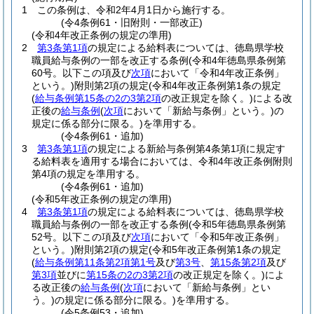
1
この条例は、令和2年4月1日から施行する。
(令4条例61・旧附則・一部改正)
(令和4年改正条例の規定の準用)
2
第3条第1項
の規定による給料表については、徳島県学校
職員給与条例の一部を改正する条例
(令和4年徳島県条例第
60号。以下この項及び
次項
において「令和4年改正条例」
という。)
附則第2項の規定
(令和4年改正条例第1条の規定
(
給与条例第15条の2の3第2項
の改正規定を除く。)
による改
正後の
給与条例
(
次項
において「新給与条例」という。)
の
規定に係る部分に限る。)
を準用する。
(令4条例61・追加)
3
第3条第1項
の規定による新給与条例第4条第1項に規定す
る給料表を適用する場合においては、令和4年改正条例附則
第4項の規定を準用する。
(令4条例61・追加)
(令和5年改正条例の規定の準用)
4
第3条第1項
の規定による給料表については、徳島県学校
職員給与条例の一部を改正する条例
(令和5年徳島県条例第
52号。以下この項及び
次項
において「令和5年改正条例」
という。)
附則第2項の規定
(令和5年改正条例第1条の規定
(
給与条例第11条第2項第1号
及び
第3号
、
第15条第2項
及び
第3項
並びに
第15条の2の3第2項
の改正規定を除く。)
によ
る改正後の
給与条例
(
次項
において「新給与条例」とい
う。)
の規定に係る部分に限る。)
を準用する。
(令5条例53・追加)