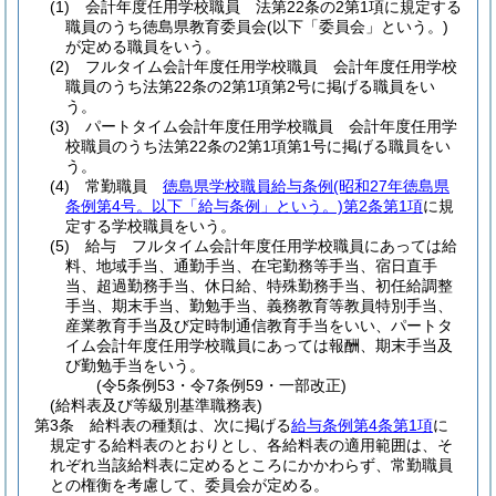
(1)
会計年度任用学校職員 法第22条の2第1項に規定する
職員のうち徳島県教育委員会
(以下「委員会」という。)
が定める職員をいう。
(2)
フルタイム会計年度任用学校職員 会計年度任用学校
職員のうち法第22条の2第1項第2号に掲げる職員をい
う。
(3)
パートタイム会計年度任用学校職員 会計年度任用学
校職員のうち法第22条の2第1項第1号に掲げる職員をい
う。
(4)
常勤職員
徳島県学校職員給与条例
(昭和27年徳島県
条例第4号。以下「給与条例」という。)
第2条第1項
に規
定する学校職員をいう。
(5)
給与 フルタイム会計年度任用学校職員にあっては給
料、地域手当、通勤手当、在宅勤務等手当、宿日直手
当、超過勤務手当、休日給、特殊勤務手当、初任給調整
手当、期末手当、勤勉手当、義務教育等教員特別手当、
産業教育手当及び定時制通信教育手当をいい、パートタ
イム会計年度任用学校職員にあっては報酬、期末手当及
び勤勉手当をいう。
(令5条例53・令7条例59・一部改正)
(給料表及び等級別基準職務表)
第3条
給料表の種類は、次に掲げる
給与条例第4条第1項
に
規定する給料表のとおりとし、各給料表の適用範囲は、そ
れぞれ当該給料表に定めるところにかかわらず、常勤職員
との権衡を考慮して、委員会が定める。