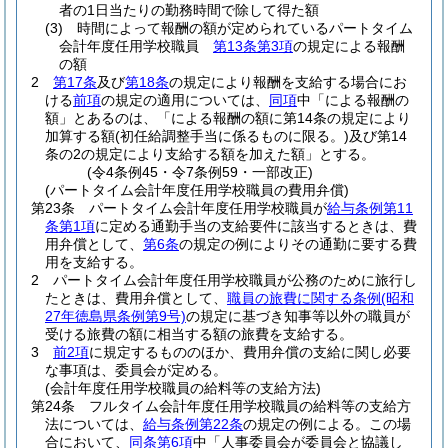
者の1日当たりの勤務時間で除して得た額
(3)
時間によって報酬の額が定められているパートタイム
会計年度任用学校職員
第13条第3項
の規定による報酬
の額
2
第17条
及び
第18条
の規定により報酬を支給する場合にお
ける
前項
の規定の適用については、
同項
中「による報酬の
額」とあるのは、「による報酬の額に第14条の規定により
加算する額
(初任給調整手当に係るものに限る。)
及び第14
条の2の規定により支給する額を加えた額」とする。
(令4条例45・令7条例59・一部改正)
(パートタイム会計年度任用学校職員の費用弁償)
第23条
パートタイム会計年度任用学校職員が
給与条例第11
条第1項
に定める通勤手当の支給要件に該当するときは、費
用弁償として、
第6条
の規定の例によりその通勤に要する費
用を支給する。
2
パートタイム会計年度任用学校職員が公務のために旅行し
たときは、費用弁償として、
職員の旅費に関する条例
(昭和
27年徳島県条例第9号)
の規定に基づき知事等以外の職員が
受ける旅費の額に相当する額の旅費を支給する。
3
前2項
に規定するもののほか、費用弁償の支給に関し必要
な事項は、委員会が定める。
(会計年度任用学校職員の給料等の支給方法)
第24条
フルタイム会計年度任用学校職員の給料等の支給方
法については、
給与条例第22条
の規定の例による。
この場
合において、
同条第6項
中「人事委員会が委員会と協議し