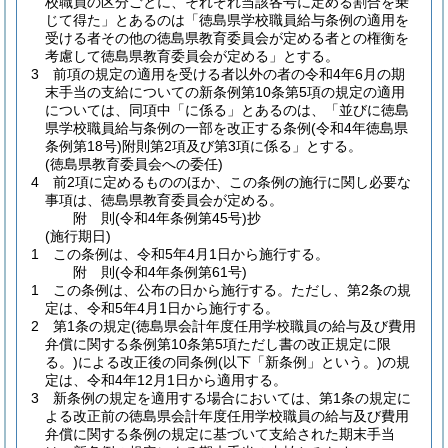
校職員の区分ごとに、それぞれ当該各号に定める割合を乗
じて得た」とあるのは「徳島県学校職員給与条例の適用を
受ける者その他の徳島県教育委員会が定める者との権衡を
考慮して徳島県教育委員会が定める」とする。
3
前項の規定の適用を受ける者以外の者の令和4年6月の期
末手当の支給についての新条例第10条第5項の規定の適用
については、同項中「に係る」とあるのは、「並びに徳島
県学校職員給与条例の一部を改正する条例
(令和4年徳島県
条例第18号)
附則第2項及び第3項に係る」とする。
(徳島県教育委員会への委任)
4
前2項に定めるもののほか、この条例の施行に関し必要な
事項は、徳島県教育委員会が定める。
附
則
(令和4年
条例第45号)
抄
(施行期日)
1
この条例は、令和5年4月1日から施行する。
附
則
(令和4年
条例第61号)
1
この条例は、公布の日から施行する。
ただし、第2条の規
定は、令和5年4月1日から施行する。
2
第1条の規定
(徳島県会計年度任用学校職員の給与及び費用
弁償に関する条例第10条第5項ただし書の改正規定に限
る。)
による改正後の同条例
(以下「新条例」という。)
の規
定は、令和4年12月1日から適用する。
3
新条例の規定を適用する場合においては、第1条の規定に
よる改正前の徳島県会計年度任用学校職員の給与及び費用
弁償に関する条例の規定に基づいて支給された期末手当