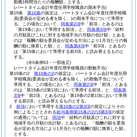
勤務1時間当たりの報酬額」とする。
(パートタイム会計年度任用学校職員の期末手当)
第19条
第10条
の規定は、パートタイム会計年度任用学校職
員
(委員会が定める者を除く。)
の期末手当について準用す
る。
この場合において、
同条第2項
中「前項」とあるのは
「第19条において準用する前項」と、
同条第3項
中「給料
の月額及びこれに対する地域手当の月額の合計額」とある
のは「報酬の額を委員会が定める方法により1月当たりの報
酬の額に換算した額」と、
同条第4項
中「前3項」とあるの
は「第19条において準用する前3項」と読み替えるものと
する。
(令5条例53・一部改正)
(パートタイム会計年度任用学校職員の勤勉手当)
第19条の2
第10条の2
の規定は、パートタイム会計年度任用
学校職員
(委員会が定める者を除く。)
の勤勉手当について
準用する。
この場合において、
同条第2項
中「前項」とある
のは「第19条の2第1項において準用する前項」と、
同条第
3項
中「前2項」とあるのは「第19条の2第1項において準用
する前2項」と読み替えるものとする。
2
前項
において準用する
第10条の2第3項
の規定によりその
例によることとされる
給与条例第15条の2の3第3項
の規定
の適用については、
同項
中「給料の月額及びこれに対する
地域手当の月額の合計額」とあるのは、「報酬の額を委員
会が定める方法により1月当たりの報酬の額に換算した額」
とする。