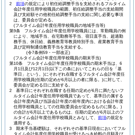
2
前項
の規定により初任給調整手当を支給されるフルタイム
会計年度任用学校職員の範囲、初任給調整手当の支給期間
及び支給額その他初任給調整手当の支給に関し必要な事項
は、委員会が定める。
(フルタイム会計年度任用学校職員の地域手当等)
第9条
フルタイム会計年度任用学校職員には、常勤職員の例
により、地域手当、在宅勤務等手当、宿日直手当、超過勤
務手当、休日給、義務教育等教員特別手当、産業教育手当
及び定時制通信教育手当を支給する。
(令7条例59・一部改正)
(フルタイム会計年度任用学校職員の期末手当)
第10条
フルタイム会計年度任用学校職員の期末手当は、6
月1日及び12月1日
(以下この条においてこれらの日を「基
準日」という。)
にそれぞれ在職するフルタイム会計年度任
用学校職員
(任期の定めが6月以上の者に限る。)
に対して、
委員会が定める日に支給する。
2
基準日にそれぞれ在職する任期の定めが6月に満たないフ
ルタイム会計年度任用学校職員であって、基準日の属する
会計年度内及び当該会計年度の前年度内における会計年度
任用学校職員としての任期
(委員会が定めるものに限る。)
の合計が6月以上であるものは、任期の定めが6月以上のフ
ルタイム会計年度任用学校職員とみなして、
前項
の規定を
適用する。
3
期末手当基礎額は、それぞれその基準日現在においてフル
タイム会計年度任用学校職員が受けるべき給料の月額及び