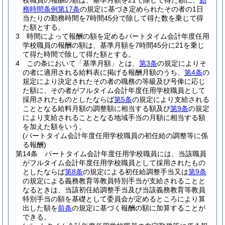
校職員の報酬の額は、基準月額を21で除して得た額に、
勤
務時間条例第17条
の規定に基づき定められたその者の1日
当たりの勤務時間を7時間45分で除して得た数を乗じて得
た額とする。
3
時間によって報酬の額を定めるパートタイム会計年度任用
学校職員の報酬の額は、基準月額を7時間45分に21を乗じ
て得た時間で除して得た額とする。
4
この条において「基準月額」とは、
第3条
の規定によりそ
の者に適用される給料表に掲げる報酬月額のうち、
第4条
の
規定により決定されたその者の職務の等級及び号俸に応じ
た額に、その者がフルタイム会計年度任用学校職員として
採用されたものとしたならば
第5条
の規定により支給される
こととなる給料月額の調整額に相当する額及び
第9条
の規定
により支給されることとなる地域手当の月額に相当する額
を加えた額をいう。
(パートタイム会計年度任用学校職員の初任給の調整等に係
る報酬)
第14条
パートタイム会計年度任用学校職員には、当該職員
がフルタイム会計年度任用学校職員として採用されたもの
としたならば
第8条
の規定による初任給調整手当又は
第9条
の規定による義務教育等教員特別手当が支給されることと
なるときは、当該初任給調整手当及び当該義務教育等教員
特別手当の額を基礎として委員会が定めるところにより算
出した額を
前条
の規定に基づく報酬の額に加算することが
できる。