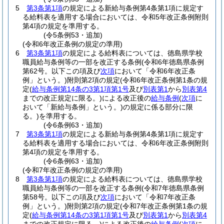
5
第3条第1項
の規定による新給与条例第4条第1項に規定す
る給料表を適用する場合においては、令和5年改正条例附則
第4項の規定を準用する。
(令5条例53・追加)
(令和6年改正条例の規定の準用)
6
第3条第1項
の規定による給料表については、徳島県学校
職員給与条例等の一部を改正する条例
(令和6年徳島県条例
第62号。以下この項及び
次項
において「令和6年改正条
例」という。)
附則第2項の規定
(令和6年改正条例第1条の規
定
(
給与条例第14条の3第1項第1号
及び
別表第1
から
別表第4
までの改正規定に限る。)
による改正後の
給与条例
(
次項
に
おいて「新給与条例」という。)
の規定に係る部分に限
る。)
を準用する。
(令6条例63・追加)
7
第3条第1項
の規定による新給与条例第4条第1項に規定す
る給料表を適用する場合においては、令和6年改正条例附則
第4項の規定を準用する。
(令6条例63・追加)
(令和7年改正条例の規定の準用)
8
第3条第1項
の規定による給料表については、徳島県学校
職員給与条例等の一部を改正する条例
(令和7年徳島県条例
第58号。以下この項及び
次項
において「令和7年改正条
例」という。)
附則第2項の規定
(令和7年改正条例第1条の規
定
(
給与条例第14条の3第1項第1号
及び
別表第1
から
別表第4