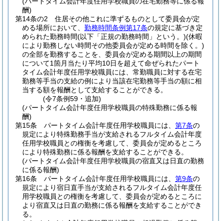
(パートタイム会計年度任用学校職員の在宅勤務等に係る報
酬)
第14条の2
住居その他これに準ずるものとして委員会が定
める場所において、
勤務時間条例第17条
の規定に基づき定
められた勤務時間
(以下「正規の勤務時間」という。)
(休暇
により勤務しない時間その他委員会が定める時間を除く。)
の全部を勤務することを、委員会が定める期間以上の期間
について1箇月当たり平均10日を超えて命ぜられたパート
タイム会計年度任用学校職員には、常勤職員に対する在宅
勤務等手当の支給の例により当該在宅勤務等手当の額に相
当する額を報酬として支給することができる。
(令7条例59・追加)
(パートタイム会計年度任用学校職員の特殊勤務に係る報
酬)
第15条
パートタイム会計年度任用学校職員には、
第7条
の
規定により特殊勤務手当が支給されるフルタイム会計年度
任用学校職員との権衡を考慮して、委員会が定めるところ
により特殊勤務に係る報酬を支給することができる。
(パートタイム会計年度任用学校職員の宿直又は日直の勤務
に係る報酬)
第16条
パートタイム会計年度任用学校職員には、
第9条
の
規定により宿日直手当が支給されるフルタイム会計年度任
用学校職員との権衡を考慮して、委員会が定めるところに
より宿直又は日直の勤務に係る報酬を支給することができ
る。