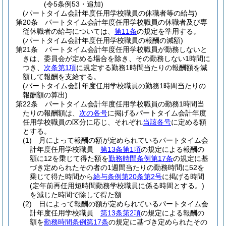
(令5条例53・追加)
(パートタイム会計年度任用学校職員の休職者等の給与)
第20条
パートタイム会計年度任用学校職員の休職者及び専
従休職者の給与については、
第11条
の規定を準用する。
(パートタイム会計年度任用学校職員の報酬の減額)
第21条
パートタイム会計年度任用学校職員が勤務しないと
きは、委員会が定める場合を除き、その勤務しない1時間に
つき、
次条第1項
に規定する勤務1時間当たりの報酬額を減
額して報酬を支給する。
(パートタイム会計年度任用学校職員の勤務1時間当たりの
報酬額の算出)
第22条
パートタイム会計年度任用学校職員の勤務1時間当
たりの報酬額は、
次の各号
に掲げるパートタイム会計年度
任用学校職員の区分に応じ、それぞれ
当該各号
に定める額
とする。
(1)
月によって報酬の額が定められているパートタイム会
計年度任用学校職員
第13条第1項
の規定による報酬の
額に12を乗じて得た額を
勤務時間条例第17条
の規定に基
づき定められたその者の1週間当たりの勤務時間に52を
乗じて得た時間から
給与条例第20条第2号
に掲げる時間
(定年前再任用短時間勤務学校職員に係る時間とする。)
を減じた時間で除して得た額
(2)
日によって報酬の額が定められているパートタイム会
計年度任用学校職員
第13条第2項
の規定による報酬の
額を
勤務時間条例第17条
の規定に基づき定められたその