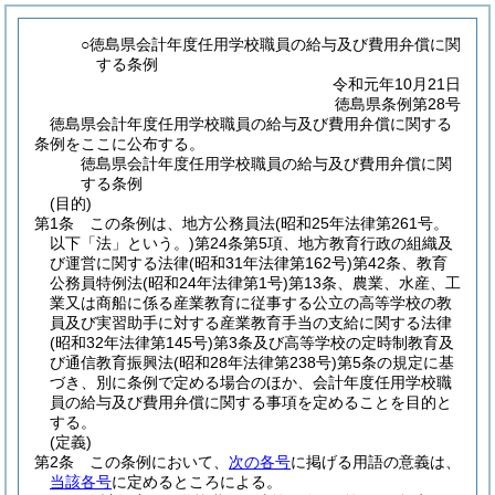
○徳島県会計年度任用学校職員の給与及び費用弁償に関
する条例
令和元年10月21日
徳島県条例第28号
徳島県会計年度任用学校職員の給与及び費用弁償に関する
条例をここに公布する。
徳島県会計年度任用学校職員の給与及び費用弁償に関
する条例
(目的)
第1条
この条例は、地方公務員法
(昭和25年法律第261号。
以下「法」という。)
第24条第5項、地方教育行政の組織及
び運営に関する法律
(昭和31年法律第162号)
第42条、教育
公務員特例法
(昭和24年法律第1号)
第13条、農業、水産、工
業又は商船に係る産業教育に従事する公立の高等学校の教
員及び実習助手に対する産業教育手当の支給に関する法律
(昭和32年法律第145号)
第3条及び高等学校の定時制教育及
び通信教育振興法
(昭和28年法律第238号)
第5条の規定に基
づき、別に条例で定める場合のほか、会計年度任用学校職
員の給与及び費用弁償に関する事項を定めることを目的と
する。
(定義)
第2条
この条例において、
次の各号
に掲げる用語の意義は、
当該各号
に定めるところによる。