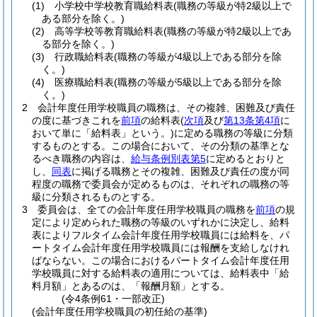
(1)
小学校中学校教育職給料表
(職務の等級が特2級以上で
ある部分を除く。)
(2)
高等学校等教育職給料表
(職務の等級が特2級以上であ
る部分を除く。)
(3)
行政職給料表
(職務の等級が4級以上である部分を除
く。)
(4)
医療職給料表
(職務の等級が5級以上である部分を除
く。)
2
会計年度任用学校職員の職務は、その複雑、困難及び責任
の度に基づきこれを
前項
の給料表
(
次項
及び
第13条第4項
に
おいて単に「給料表」という。)
に定める職務の等級に分類
するものとする。
この場合において、その分類の基準とな
るべき職務の内容は、
給与条例別表第5
に定めるとおりと
し、
同表
に掲げる職務とその複雑、困難及び責任の度が同
程度の職務で委員会が定めるものは、それぞれの職務の等
級に分類されるものとする。
3
委員会は、全ての会計年度任用学校職員の職務を
前項
の規
定により定められた職務の等級のいずれかに決定し、給料
表によりフルタイム会計年度任用学校職員には給料を、パ
ートタイム会計年度任用学校職員には報酬を支給しなけれ
ばならない。
この場合におけるパートタイム会計年度任用
学校職員に対する給料表の適用については、給料表中「給
料月額」とあるのは、「報酬月額」とする。
(令4条例61・一部改正)
(会計年度任用学校職員の初任給の基準)