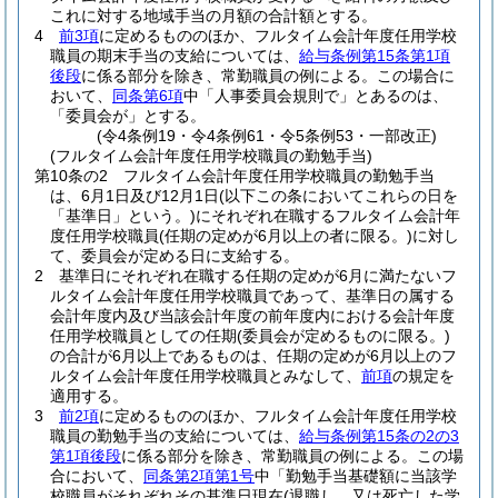
これに対する地域手当の月額の合計額とする。
4
前3項
に定めるもののほか、フルタイム会計年度任用学校
職員の期末手当の支給については、
給与条例第15条第1項
後段
に係る部分を除き、常勤職員の例による。
この場合に
おいて、
同条第6項
中「人事委員会規則で」とあるのは、
「委員会が」とする。
(令4条例19・令4条例61・令5条例53・一部改正)
(フルタイム会計年度任用学校職員の勤勉手当)
第10条の2
フルタイム会計年度任用学校職員の勤勉手当
は、6月1日及び12月1日
(以下この条においてこれらの日を
「基準日」という。)
にそれぞれ在職するフルタイム会計年
度任用学校職員
(任期の定めが6月以上の者に限る。)
に対し
て、委員会が定める日に支給する。
2
基準日にそれぞれ在職する任期の定めが6月に満たないフ
ルタイム会計年度任用学校職員であって、基準日の属する
会計年度内及び当該会計年度の前年度内における会計年度
任用学校職員としての任期
(委員会が定めるものに限る。)
の合計が6月以上であるものは、任期の定めが6月以上のフ
ルタイム会計年度任用学校職員とみなして、
前項
の規定を
適用する。
3
前2項
に定めるもののほか、フルタイム会計年度任用学校
職員の勤勉手当の支給については、
給与条例第15条の2の3
第1項後段
に係る部分を除き、常勤職員の例による。
この場
合において、
同条第2項第1号
中「勤勉手当基礎額に当該学
校職員がそれぞれその基準日現在
(退職し、又は死亡した学