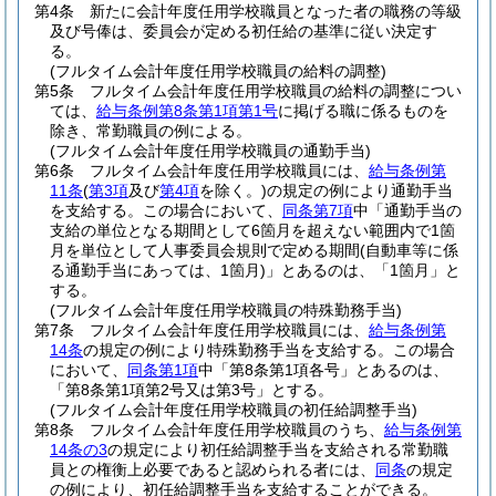
第4条
新たに会計年度任用学校職員となった者の職務の等級
及び号俸は、委員会が定める初任給の基準に従い決定す
る。
(フルタイム会計年度任用学校職員の給料の調整)
第5条
フルタイム会計年度任用学校職員の給料の調整につい
ては、
給与条例第8条第1項第1号
に掲げる職に係るものを
除き、常勤職員の例による。
(フルタイム会計年度任用学校職員の通勤手当)
第6条
フルタイム会計年度任用学校職員には、
給与条例第
11条
(
第3項
及び
第4項
を除く。)
の規定の例により通勤手当
を支給する。
この場合において、
同条第7項
中「通勤手当の
支給の単位となる期間として6箇月を超えない範囲内で1箇
月を単位として人事委員会規則で定める期間
(自動車等に係
る通勤手当にあっては、1箇月)
」とあるのは、「1箇月」と
する。
(フルタイム会計年度任用学校職員の特殊勤務手当)
第7条
フルタイム会計年度任用学校職員には、
給与条例第
14条
の規定の例により特殊勤務手当を支給する。
この場合
において、
同条第1項
中「第8条第1項各号」とあるのは、
「第8条第1項第2号又は第3号」とする。
(フルタイム会計年度任用学校職員の初任給調整手当)
第8条
フルタイム会計年度任用学校職員のうち、
給与条例第
14条の3
の規定により初任給調整手当を支給される常勤職
員との権衡上必要であると認められる者には、
同条
の規定
の例により、初任給調整手当を支給することができる。