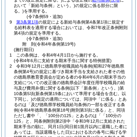
までの改正規定に限る。)
による改正後の
給与条例
(
次項
に
おいて「新給与条例」という。)
の規定に係る部分に限
る。)
を準用する。
(令7条例59・追加)
9
第3条第1項
の規定による新給与条例第4条第1項に規定す
る給料表を適用する場合においては、令和7年改正条例附則
第4項の規定を準用する。
(令7条例59・追加)
附
則
(令和4年
条例第19号)
(施行期日)
1
この条例は、令和4年4月1日から施行する。
(令和4年6月に支給する期末手当に関する特例措置)
2
令和3年12月に徳島県学校職員給与条例
(昭和27年徳島県
条例第4号)
の規定に基づき期末手当を支給された者その他
の徳島県教育委員会が定める者の令和4年6月の期末手当の
支給についての改正後の徳島県会計年度任用学校職員の給
与及び費用弁償に関する条例
(以下「新条例」という。)
第
10条第5項
(新条例第19条において準用する場合を含む。以
下同じ。)
の規定の適用については、同項中「に係る」とあ
るのは「及び徳島県学校職員給与条例の一部を改正する条
例
(令和4年徳島県条例第18号)
附則第3項に係る」と、同項
ただし書中「、「100分の125」とあるのは「「100分の
125」と、同条例附則第2項中「令和3年12月に支給された
期末手当の額に、同月1日
(同日前1箇月以内に退職した者に
あっては、当該退職をした日)
における次の各号に掲げる学