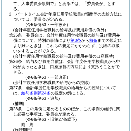
て、人事委員会規則で」とあるのは、「委員会が」とす
る。
2
パートタイム会計年度任用学校職員の報酬等の支給方法に
ついては、委員会が定める。
(令5条例53・一部改正)
(会計年度任用学校職員の給与及び費用弁償の例外)
第25条
委員会は、会計年度任用学校職員の給与及び費用弁
償について、特別の事情により
第3条
から
前条
までの規定に
より難いときは、これらの規定にかかわらず、別段の取扱
いをすることができる。
(会計年度任用学校職員の給与及び費用弁償の口座振替)
第26条
給与及び費用弁償は、会計年度任用学校職員から申
出があったときは、口座振替の方法により支払うことがで
きる。
(令6条例63・一部改正)
(会計年度任用学校職員の給与からの控除)
第27条
会計年度任用学校職員の給与からの控除について
は、
給与条例第24条
の規定の例による。
(令6条例63・追加)
(補則)
第28条
この条例に定めるもののほか、この条例の施行に関
し必要な事項は、委員会が定める。
(令6条例63・旧第27条繰下)
附
則
(施行期日)