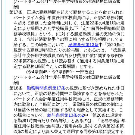
(パートタイム会計年度任用学校職員の超過勤務に係る報
酬)
第17条
正規の勤務時間を超えて勤務することを命ぜられた
パートタイム会計年度任用学校職員には、正規の勤務時間
を超えて勤務した全時間に対して、法第22条の4第1項の規
定により採用された学校職員
(以下「定年前再任用短時間勤
務学校職員」という。)
に対する超過勤務手当の支給の例に
より、当該超過勤務手当の額に相当する額を報酬として支
給する。
この場合において、
給与条例第13条
中「第20条に
規定する勤務1時間当たりの給与額」とあるのは、「徳島県
会計年度任用学校職員の給与及び費用弁償に関する条例第
22条第2項の規定により読み替えて適用する同条第1項に規
定する勤務1時間当たりの報酬額」とする。
(令4条例45・令7条例59・一部改正)
(パートタイム会計年度任用学校職員の休日勤務に係る報
酬)
第18条
勤務時間条例第17条
の規定に基づき定められた休日
において、正規の勤務時間中に勤務することを命ぜられた
パートタイム会計年度任用学校職員には、正規の勤務時間
内に勤務した全時間に対して、常勤職員の休日給の例によ
り当該休日給の額に相当する額を報酬として支給する。
こ
の場合において、
給与条例第13条の2
中「第20条に規定す
る勤務1時間当たりの給与額」とあるのは、「徳島県会計年
度任用学校職員の給与及び費用弁償に関する条例第22条第
2項の規定により読み替えて適用する同条第1項に規定する