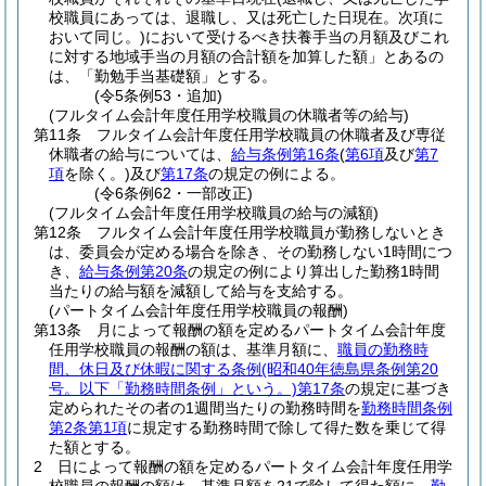
校職員にあっては、退職し、又は死亡した日現在。次項に
おいて同じ。)
において受けるべき扶養手当の月額及びこれ
に対する地域手当の月額の合計額を加算した額」とあるの
は、「勤勉手当基礎額」とする。
(令5条例53・追加)
(フルタイム会計年度任用学校職員の休職者等の給与)
第11条
フルタイム会計年度任用学校職員の休職者及び専従
休職者の給与については、
給与条例第16条
(
第6項
及び
第7
項
を除く。)
及び
第17条
の規定の例による。
(令6条例62・一部改正)
(フルタイム会計年度任用学校職員の給与の減額)
第12条
フルタイム会計年度任用学校職員が勤務しないとき
は、委員会が定める場合を除き、その勤務しない1時間につ
き、
給与条例第20条
の規定の例により算出した勤務1時間
当たりの給与額を減額して給与を支給する。
(パートタイム会計年度任用学校職員の報酬)
第13条
月によって報酬の額を定めるパートタイム会計年度
任用学校職員の報酬の額は、基準月額に、
職員の勤務時
間、休日及び休暇に関する条例
(昭和40年徳島県条例第20
号。以下「勤務時間条例」という。)
第17条
の規定に基づき
定められたその者の1週間当たりの勤務時間を
勤務時間条例
第2条第1項
に規定する勤務時間で除して得た数を乗じて得
た額とする。
2
日によって報酬の額を定めるパートタイム会計年度任用学