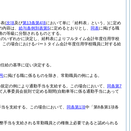
料表
(
次項
及び
第13条第4項
において単に「給料表」という。)
に定め
の内容は、
給与条例別表第5
に定めるとおりとし、
同表
に掲げる職
務の等級に分類されるものとする。
級のいずれかに決定し、給料表によりフルタイム会計年度任用学校
。
この場合におけるパートタイム会計年度任用学校職員に対する給
初任給の基準に従い決定する。
号
に掲げる職に係るものを除き、常勤職員の例による。
の規定の例により通勤手当を支給する。
この場合において、
同条第7
て人事委員会規則で定める期間
(自動車等に係る通勤手当にあって
手当を支給する。
この場合において、
同条第1項
中「第8条第1項各
整手当を支給される常勤職員との権衡上必要であると認められる