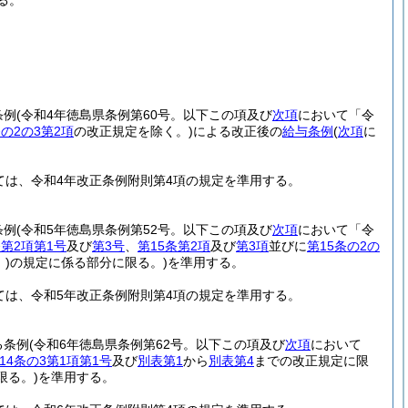
る。
条例
(令和4年徳島県条例第60号。以下この項及び
次項
において「令
の2の3第2項
の改正規定を除く。)
による改正後の
給与条例
(
次項
に
ては、令和4年改正条例附則第4項の規定を準用する。
条例
(令和5年徳島県条例第52号。以下この項及び
次項
において「令
第2項第1号
及び
第3号
、
第15条第2項
及び
第3項
並びに
第15条の2の
)
の規定に係る部分に限る。)
を準用する。
ては、令和5年改正条例附則第4項の規定を準用する。
る条例
(令和6年徳島県条例第62号。以下この項及び
次項
において
14条の3第1項第1号
及び
別表第1
から
別表第4
までの改正規定に限
限る。)
を準用する。