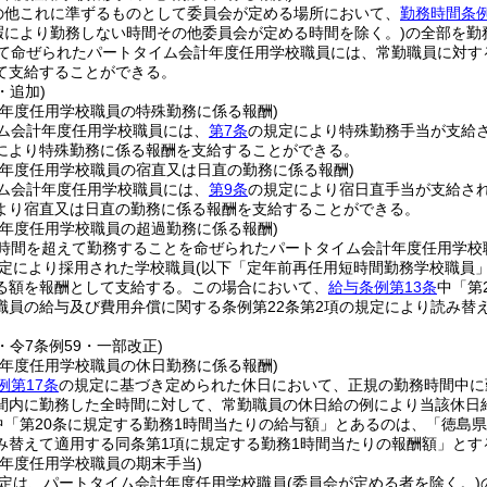
の他これに準ずるものとして委員会が定める場所において、
勤務時間条例
暇により勤務しない時間その他委員会が定める時間を除く。)
の全部を勤
えて命ぜられたパートタイム会計年度任用学校職員には、常勤職員に対
て支給することができる。
・追加)
計年度任用学校職員の特殊勤務に係る報酬)
ム会計年度任用学校職員には、
第7条
の規定により特殊勤務手当が支給
により特殊勤務に係る報酬を支給することができる。
計年度任用学校職員の宿直又は日直の勤務に係る報酬)
ム会計年度任用学校職員には、
第9条
の規定により宿日直手当が支給さ
より宿直又は日直の勤務に係る報酬を支給することができる。
計年度任用学校職員の超過勤務に係る報酬)
時間を超えて勤務することを命ぜられたパートタイム会計年度任用学校
規定により採用された学校職員
(以下「定年前再任用短時間勤務学校職員」
る額を報酬として支給する。
この場合において、
給与条例第13条
中「第
職員の給与及び費用弁償に関する条例第22条第2項の規定により読み替
5・令7条例59・一部改正)
計年度任用学校職員の休日勤務に係る報酬)
例第17条
の規定に基づき定められた休日において、正規の勤務時間中に
間内に勤務した全時間に対して、常勤職員の休日給の例により当該休日
中「第20条に規定する勤務1時間当たりの給与額」とあるのは、「徳島県
み替えて適用する同条第1項に規定する勤務1時間当たりの報酬額」とす
計年度任用学校職員の期末手当)
定は、パートタイム会計年度任用学校職員
(委員会が定める者を除く。)