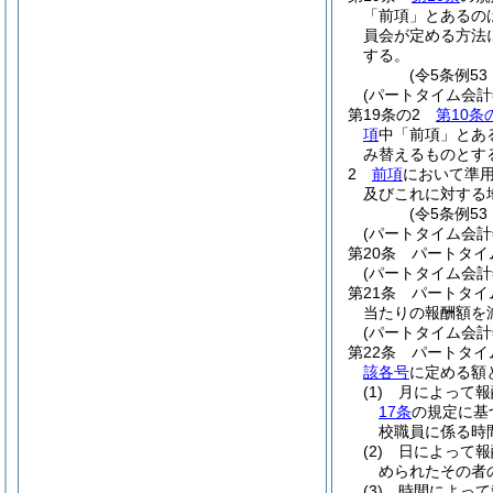
「前項」とあるの
員会が定める方法
する。
(令5条例5
(パートタイム会
第19条の2
第10条
項
中「前項」とあ
み替えるものとす
2
前項
において準
及びこれに対する
(令5条例53
(パートタイム会
第20条
パートタイ
(パートタイム会
第21条
パートタイ
当たりの報酬額を
(パートタイム会
第22条
パートタイ
該各号
に定める額
(1)
月によって
17条
の規定に基
校職員に係る時
(2)
日によって
められたその者
(3)
時間によっ