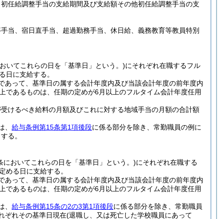
、初任給調整手当の支給期間及び支給額その他初任給調整手当の支
等手当、宿日直手当、超過勤務手当、休日給、義務教育等教員特別
においてこれらの日を「基準日」という。)
にそれぞれ在職するフル
る日に支給する。
であって、基準日の属する会計年度内及び当該会計年度の前年度内
以上であるものは、任期の定めが6月以上のフルタイム会計年度任用
が受けるべき給料の月額及びこれに対する地域手当の月額の合計額
は、
給与条例第15条第1項後段
に係る部分を除き、常勤職員の例に
とする。
条においてこれらの日を「基準日」という。)
にそれぞれ在職する
定める日に支給する。
であって、基準日の属する会計年度内及び当該会計年度の前年度内
以上であるものは、任期の定めが6月以上のフルタイム会計年度任用
は、
給与条例第15条の2の3第1項後段
に係る部分を除き、常勤職員
れぞれその基準日現在
(退職し、又は死亡した学校職員にあって