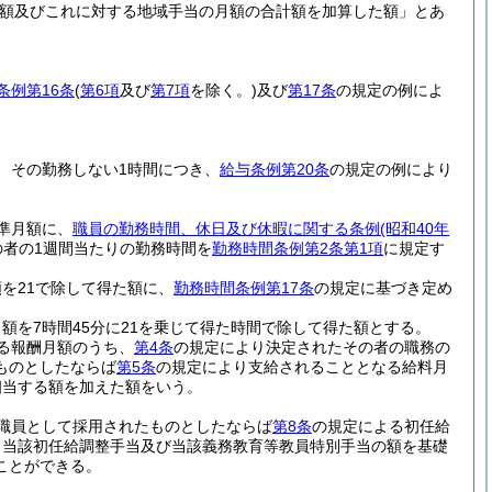
額及びこれに対する地域手当の月額の合計額を加算した額」とあ
条例第16条
(
第6項
及び
第7項
を除く。)
及び
第17条
の規定の例によ
、その勤務しない1時間につき、
給与条例第20条
の規定の例により
準月額に、
職員の勤務時間、休日及び休暇に関する条例
(昭和40年
者の1週間当たりの勤務時間を
勤務時間条例第2条第1項
に規定す
を21で除して得た額に、
勤務時間条例第17条
の規定に基づき定め
を7時間45分に21を乗じて得た時間で除して得た額とする。
る報酬月額のうち、
第4条
の規定により決定されたその者の職務の
ものとしたならば
第5条
の規定により支給されることとなる給料月
相当する額を加えた額をいう。
職員として採用されたものとしたならば
第8条
の規定による初任給
、当該初任給調整手当及び当該義務教育等教員特別手当の額を基礎
ことができる。