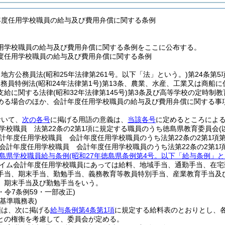
年度任用学校職員の給与及び費用弁償に関する条例
用学校職員の給与及び費用弁償に関する条例をここに公布する。
度任用学校職員の給与及び費用弁償に関する条例
、地方公務員法
(昭和25年法律第261号。以下「法」という。)
第24条第
公務員特例法
(昭和24年法律第1号)
第13条、農業、水産、工業又は商船
支給に関する法律
(昭和32年法律第145号)
第3条及び高等学校の定時制教
める場合のほか、会計年度任用学校職員の給与及び費用弁償に関する事
おいて、
次の各号
に掲げる用語の意義は、
当該各号
に定めるところによ
学校職員 法第22条の2第1項に規定する職員のうち徳島県教育委員会
計年度任用学校職員 会計年度任用学校職員のうち法第22条の2第1項
会計年度任用学校職員 会計年度任用学校職員のうち法第22条の2第1
島県学校職員給与条例
(昭和27年徳島県条例第4号。以下「給与条例」と
イム会計年度任用学校職員にあっては給料、地域手当、通勤手当、在宅
手当、期末手当、勤勉手当、義務教育等教員特別手当、産業教育手当及
、期末手当及び勤勉手当をいう。
3・令7条例59・一部改正)
基準職務表)
類は、次に掲げる
給与条例第4条第1項
に規定する給料表のとおりとし、
との権衡を考慮して、委員会が定める。