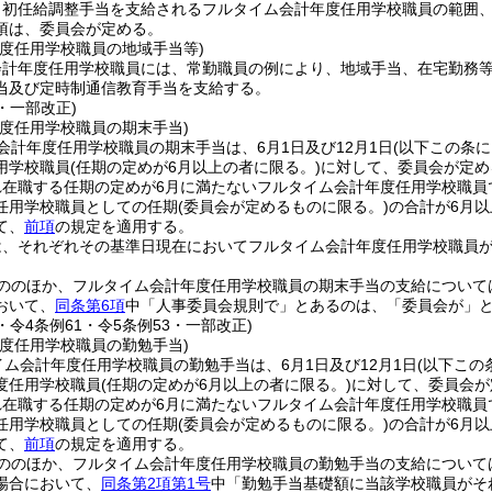
り初任給調整手当を支給されるフルタイム会計年度任用学校職員の範囲
項は、委員会が定める。
年度任用学校職員の地域手当等)
会計年度任用学校職員には、常勤職員の例により、地域手当、在宅勤務
当及び定時制通信教育手当を支給する。
9・一部改正)
年度任用学校職員の期末手当)
会計年度任用学校職員の期末手当は、6月1日及び12月1日
(以下この条
用学校職員
(任期の定めが6月以上の者に限る。)
に対して、委員会が定め
れ在職する任期の定めが6月に満たないフルタイム会計年度任用学校職員
任用学校職員としての任期
(委員会が定めるものに限る。)
の合計が6月
て、
前項
の規定を適用する。
は、それぞれその基準日現在においてフルタイム会計年度任用学校職員
ののほか、フルタイム会計年度任用学校職員の期末手当の支給について
おいて、
同条第6項
中「人事委員会規則で」とあるのは、「委員会が」
9・令4条例61・令5条例53・一部改正)
年度任用学校職員の勤勉手当)
イム会計年度任用学校職員の勤勉手当は、6月1日及び12月1日
(以下この
度任用学校職員
(任期の定めが6月以上の者に限る。)
に対して、委員会が
れ在職する任期の定めが6月に満たないフルタイム会計年度任用学校職員
任用学校職員としての任期
(委員会が定めるものに限る。)
の合計が6月
て、
前項
の規定を適用する。
ののほか、フルタイム会計年度任用学校職員の勤勉手当の支給について
場合において、
同条第2項第1号
中「勤勉手当基礎額に当該学校職員がそ