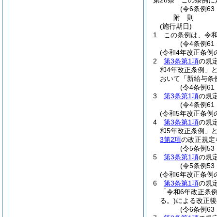
第28条
この条例に
(令6条例6
附
則
(施行期日)
1
この条例は、令和
(令4条例6
(令和4年改正条例
2
第3条第1項
の規
和4年改正条例」と
おいて「新給与条
(令4条例61
3
第3条第1項
の規
(令4条例61
(令和5年改正条例
4
第3条第1項
の規
和5年改正条例」と
3第2項
の改正規定
(令5条例53
5
第3条第1項
の規
(令5条例53
(令和6年改正条例
6
第3条第1項
の規
「令和6年改正条例
る。)
による改正後
(令6条例63