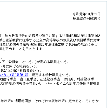
令和元年10月21日
徳島県条例第28号
5項、地方教育行政の組織及び運営に関する法律
(昭和31年法律第162
に係る産業教育に従事する公立の高等学校の教員及び実習助手に対す
育及び通信教育振興法
(昭和28年法律第238号)
第5条の規定に基づ
項を定めることを目的とする。
る。
(以下「委員会」という。)
が定める職員をいう。
第2号に掲げる職員をいう。
項第1号に掲げる職員をいう。
いう。)
第2条第1項
に規定する学校職員をいう。
勤務等手当、宿日直手当、超過勤務手当、休日給、特殊勤務手
び定時制通信教育手当をいい、パートタイム会計年度任用学校職員
各給料表の適用範囲は、それぞれ当該給料表に定めるところにかか