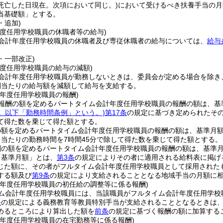
死亡した日現在。次項において同じ。)
において受けるべき扶養手当の月
当基礎額」とする。
・追加)
年度任用学校職員の休職者等の給与)
会計年度任用学校職員の休職者及び専従休職者の給与については、
給与
2・一部改正)
年度任用学校職員の給与の減額)
会計年度任用学校職員が勤務しないときは、委員会が定める場合を除き
間当たりの給与額を減額して給与を支給する。
計年度任用学校職員の報酬)
報酬の額を定めるパートタイム会計年度任用学校職員の報酬の額は、基
号。以下「勤務時間条例」という。)
第17条
の規定に基づき定められたその
て得た数を乗じて得た額とする。
の額を定めるパートタイム会計年度任用学校職員の報酬の額は、基準月額
日当たりの勤務時間を7時間45分で除して得た数を乗じて得た額とする。
の額を定めるパートタイム会計年度任用学校職員の報酬の額は、基準月額
「基準月額」とは、
第3条
の規定によりその者に適用される給料表に掲げ
じた額に、その者がフルタイム会計年度任用学校職員として採用された
する額及び
第9条
の規定により支給されることとなる地域手当の月額に
計年度任用学校職員の初任給の調整等に係る報酬)
ム会計年度任用学校職員には、当該職員がフルタイム会計年度任用学校
条
の規定による義務教育等教員特別手当が支給されることとなるときは
めるところにより算出した額を
前条
の規定に基づく報酬の額に加算する
計年度任用学校職員の在宅勤務等に係る報酬)