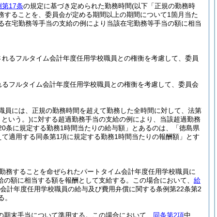
第17条
の規定に基づき定められた勤務時間
(以下「正規の勤務時
務することを、委員会が定める期間以上の期間について1箇月当た
する在宅勤務等手当の支給の例により当該在宅勤務等手当の額に相当
されるフルタイム会計年度任用学校職員との権衡を考慮して、委員
れるフルタイム会計年度任用学校職員との権衡を考慮して、委員会
職員には、正規の勤務時間を超えて勤務した全時間に対して、法第
という。)
に対する超過勤務手当の支給の例により、当該超過勤務
20条に規定する勤務1時間当たりの給与額」とあるのは、「徳島県
えて適用する同条第1項に規定する勤務1時間当たりの報酬額」とす
勤務することを命ぜられたパートタイム会計年度任用学校職員に
給の額に相当する額を報酬として支給する。
この場合において、
給
会計年度任用学校職員の給与及び費用弁償に関する条例第22条第2
る。
の期末手当について準用する。
この場合において、
同条第2項
中