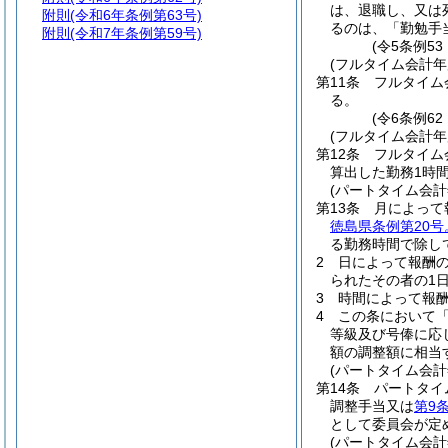
は、退職し、又は
附則
(令和6年条例第63号)
るのは、「勤勉手
附則
(令和7年条例第59号)
(令5条例53
(フルタイム会計
第11条
フルタイム
る。
(令6条例6
(フルタイム会計
第12条
フルタイム
算出した勤務1時
(パートタイム会
第13条
月によって
徳島県条例第20
る勤務時間で除し
2
日によって報酬
られたその者の1
3
時間によって報酬
4
この条において
等級及び号俸に応
額の調整額に相当
(パートタイム会
第14条
パートタイ
調整手当又は
第9
として委員会が定
(パートタイム会