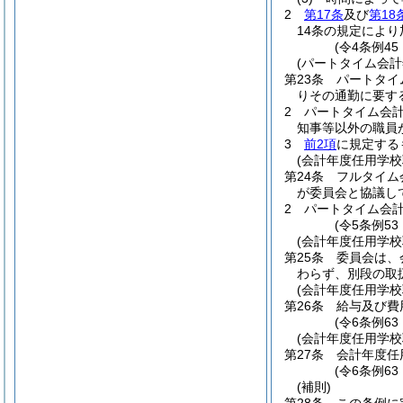
2
第17条
及び
第18
14条の規定によ
(令4条例4
(パートタイム会
第23条
パートタイ
りその通勤に要す
2
パートタイム会
知事等以外の職員
3
前2項
に規定する
(会計年度任用学
第24条
フルタイム
が委員会と協議し
2
パートタイム会
(令5条例5
(会計年度任用学
第25条
委員会は、
わらず、別段の取
(会計年度任用学
第26条
給与及び費
(令6条例6
(会計年度任用学校
第27条
会計年度任
(令6条例63
(補則)