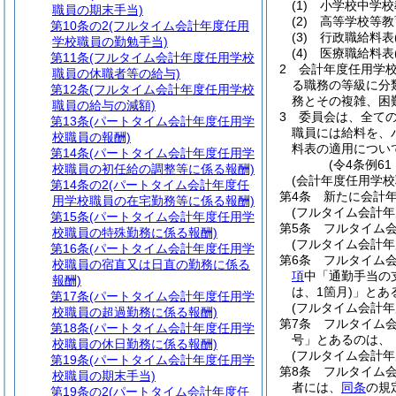
(1)
小学校中学校
職員の期末手当)
(2)
高等学校等教
第10条の2
(フルタイム会計年度任用
(3)
行政職給料表
学校職員の勤勉手当)
(4)
医療職給料表
第11条
(フルタイム会計年度任用学校
2
会計年度任用学
職員の休職者等の給与)
る職務の等級に分
第12条
(フルタイム会計年度任用学校
務とその複雑、困
職員の給与の減額)
3
委員会は、全て
第13条
(パートタイム会計年度任用学
職員には給料を、
校職員の報酬)
料表の適用につい
第14条
(パートタイム会計年度任用学
(令4条例6
校職員の初任給の調整等に係る報酬)
(会計年度任用学校
第14条の2
(パートタイム会計年度任
第4条
新たに会計
用学校職員の在宅勤務等に係る報酬)
(フルタイム会計
第15条
(パートタイム会計年度任用学
第5条
フルタイム
校職員の特殊勤務に係る報酬)
(フルタイム会計
第16条
(パートタイム会計年度任用学
第6条
フルタイム
校職員の宿直又は日直の勤務に係る
項
中「通勤手当の
報酬)
は、1箇月)
」とあ
第17条
(パートタイム会計年度任用学
(フルタイム会計
校職員の超過勤務に係る報酬)
第7条
フルタイム
第18条
(パートタイム会計年度任用学
号」とあるのは、
校職員の休日勤務に係る報酬)
(フルタイム会計
第19条
(パートタイム会計年度任用学
第8条
フルタイム
校職員の期末手当)
者には、
同条
の規
第19条の2
(パートタイム会計年度任