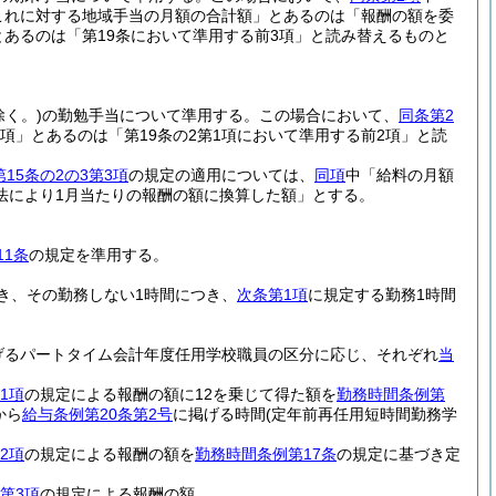
これに対する地域手当の月額の合計額」とあるのは「報酬の額を委
とあるのは「第19条において準用する前3項」と読み替えるものと
く。)
の勤勉手当について準用する。
この場合において、
同条第2
2項」とあるのは「第19条の2第1項において準用する前2項」と読
15条の2の3第3項
の規定の適用については、
同項
中「給料の月額
法により1月当たりの報酬の額に換算した額」とする。
11条
の規定を準用する。
き、その勤務しない1時間につき、
次条第1項
に規定する勤務1時間
げるパートタイム会計年度任用学校職員の区分に応じ、それぞれ
当
1項
の規定による報酬の額に12を乗じて得た額を
勤務時間条例第
から
給与条例第20条第2号
に掲げる時間
(定年前再任用短時間勤務学
2項
の規定による報酬の額を
勤務時間条例第17条
の規定に基づき定
条第3項
の規定による報酬の額