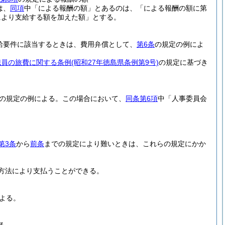
は、
同項
中「による報酬の額」とあるのは、「による報酬の額に第
により支給する額を加えた額」とする。
給要件に該当するときは、費用弁償として、
第6条
の規定の例によ
職員の旅費に関する条例
(昭和27年徳島県条例第9号)
の規定に基づき
の規定の例による。
この場合において、
同条第6項
中「人事委員会
第3条
から
前条
までの規定により難いときは、これらの規定にかか
方法により支払うことができる。
よる。