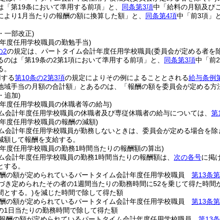
は「第19条において準用する前項」と、
同条第3項
中「給料の月額及び
により1月当たりの報酬の額に換算した額」と、
同条第4項
中「前3項」
3・一部改正)
計年度任用学校職員の勤勉手当)
の2
の規定は、パートタイム会計年度任用学校職員
(委員会が定める者を除
るのは「第19条の2第1項において準用する前項」と、
同条第3項
中「前
る。
用する
第10条の2第3項
の規定によりその例によることとされる
給与条例第
地域手当の月額の合計額」とあるのは、「報酬の額を委員会が定める方
・追加)
計年度任用学校職員の休職者等の給与)
ム会計年度任用学校職員の休職者及び専従休職者の給与については、
第
計年度任用学校職員の報酬の減額)
ム会計年度任用学校職員が勤務しないときは、委員会が定める場合を除
減額して報酬を支給する。
計年度任用学校職員の勤務1時間当たりの報酬額の算出)
ム会計年度任用学校職員の勤務1時間当たりの報酬額は、
次の各号
に掲
とする。
報酬の額が定められているパートタイム会計年度任用学校職員
第13条第
づき定められたその者の1週間当たりの勤務時間に52を乗じて得た時間
間とする。)
を減じた時間で除して得た額
報酬の額が定められているパートタイム会計年度任用学校職員
第13条第
の1日当たりの勤務時間で除して得た額
て報酬の額が定められているパートタイム会計年度任用学校職員
第13