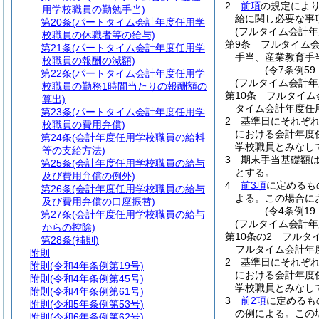
2
前項
の規定によ
用学校職員の勤勉手当)
給に関し必要な事
第20条
(パートタイム会計年度任用学
(フルタイム会計
校職員の休職者等の給与)
第9条
フルタイム
第21条
(パートタイム会計年度任用学
手当、産業教育手
校職員の報酬の減額)
(令7条例5
第22条
(パートタイム会計年度任用学
(フルタイム会計
校職員の勤務1時間当たりの報酬額の
第10条
フルタイム
算出)
タイム会計年度任
第23条
(パートタイム会計年度任用学
2
基準日にそれぞ
校職員の費用弁償)
における会計年度
第24条
(会計年度任用学校職員の給料
学校職員とみなし
等の支給方法)
3
期末手当基礎額
第25条
(会計年度任用学校職員の給与
とする。
及び費用弁償の例外)
4
前3項
に定めるも
第26条
(会計年度任用学校職員の給与
よる。
この場合に
及び費用弁償の口座振替)
(令4条例1
第27条
(会計年度任用学校職員の給与
(フルタイム会計
からの控除)
第10条の2
フルタ
第28条
(補則)
フルタイム会計年
附則
2
基準日にそれぞ
附則
(令和4年条例第19号)
における会計年度
附則
(令和4年条例第45号)
学校職員とみなし
附則
(令和4年条例第61号)
3
前2項
に定めるも
附則
(令和5年条例第53号)
の例による。
この
附則
(令和6年条例第62号)