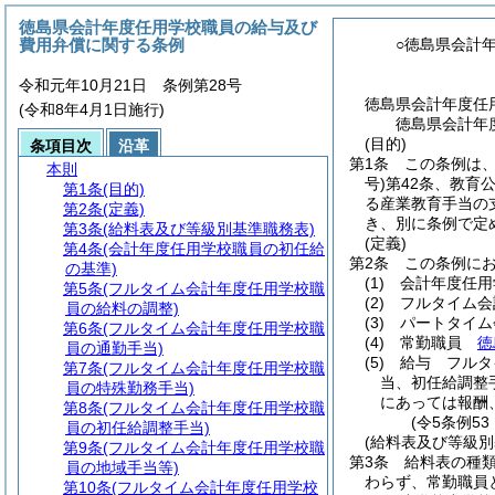
徳島県会計年度任用学校職員の給与及び
費用弁償に関する条例
○徳島県会計
令和元年10月21日 条例第28号
徳島県会計年度任
(令和8年4月1日施行)
徳島県会計年
(目的)
条項目次
沿革
第1条
この条例は
本則
号)
第42条、教育
第1条
(目的)
る産業教育手当の
第2条
(定義)
き、別に条例で定
第3条
(給料表及び等級別基準職務表)
(定義)
第4条
(会計年度任用学校職員の初任給
第2条
この条例に
の基準)
(1)
会計年度任用
第5条
(フルタイム会計年度任用学校職
(2)
フルタイム会
員の給料の調整)
(3)
パートタイム
第6条
(フルタイム会計年度任用学校職
(4)
常勤職員
徳
員の通勤手当)
(5)
給与 フルタ
第7条
(フルタイム会計年度任用学校職
当、初任給調整
員の特殊勤務手当)
にあっては報酬
第8条
(フルタイム会計年度任用学校職
(令5条例5
員の初任給調整手当)
(給料表及び等級別
第9条
(フルタイム会計年度任用学校職
第3条
給料表の種
員の地域手当等)
わらず、常勤職員
第10条
(フルタイム会計年度任用学校