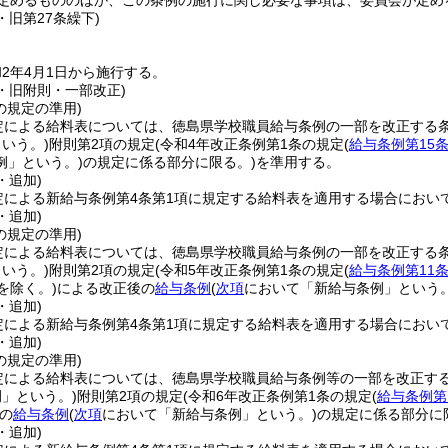
定めるもののほか、この条例の施行に関し必要な事項は、委員会が定め
3・旧第27条繰下)
2年4月1日から施行する。
1・旧附則・一部改正)
の規定の準用)
定による給料表については、徳島県学校職員給与条例の一部を改正する
いう。)
附則第2項の規定
(令和4年改正条例第1条の規定
(
給与条例第15条
例」という。)
の規定に係る部分に限る。)
を準用する。
・追加)
定による新給与条例第4条第1項に規定する給料表を適用する場合におい
・追加)
の規定の準用)
定による給料表については、徳島県学校職員給与条例の一部を改正する
いう。)
附則第2項の規定
(令和5年改正条例第1条の規定
(
給与条例第11条
を除く。)
による改正後の
給与条例
(
次項
において「新給与条例」という。
・追加)
定による新給与条例第4条第1項に規定する給料表を適用する場合におい
・追加)
の規定の準用)
定による給料表については、徳島県学校職員給与条例等の一部を改正す
」という。)
附則第2項の規定
(令和6年改正条例第1条の規定
(
給与条例第
の
給与条例
(
次項
において「新給与条例」という。)
の規定に係る部分に
・追加)