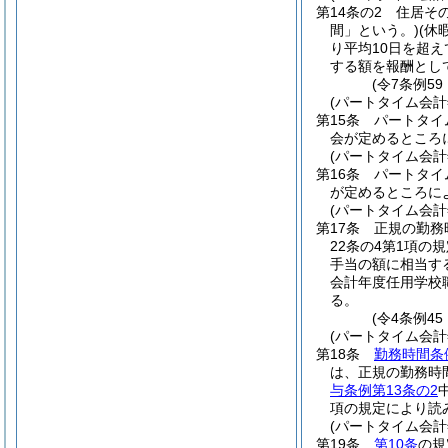
第14条の2
住居そ
間」という。)
(休
り平均10日を超
する額を報酬とし
(令7条例59
(パートタイム会
第15条
パートタイ
会が定めるところ
(パートタイム会
第16条
パートタイ
が定めるところに
(パートタイム会
第17条
正規の勤務
22条の4第1項の
手当の額に相当す
会計年度任用学校
る。
(令4条例4
(パートタイム会
第18条
勤務時間条
は、正規の勤務時
与条例第13条の2
項の規定により読
(パートタイム会
第19条
第10条
の規