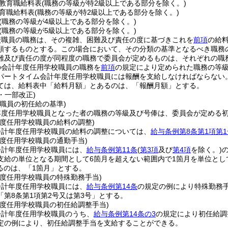
教育職給料表
(職務の等級が特2級以上である部分を除く。)
育職給料表
(職務の等級が特2級以上である部分を除く。)
(職務の等級が4級以上である部分を除く。)
(職務の等級が5級以上である部分を除く。)
校職員の職務は、その複雑、困難及び責任の度に基づきこれを
前項
の給
類するものとする。
この場合において、その分類の基準となるべき職務
難及び責任の度が同程度の職務で委員会が定めるものは、それぞれの職
の会計年度任用学校職員の職務を
前項
の規定により定められた職務の等
パートタイム会計年度任用学校職員には報酬を支給しなければならない
ては、給料表中「給料月額」とあるのは、「報酬月額」とする。
1・一部改正)
職員の初任給の基準)
年度任用学校職員となった者の職務の等級及び号俸は、委員会が定める
年度任用学校職員の給料の調整)
会計年度任用学校職員の給料の調整については、
給与条例第8条第1項第1
年度任用学校職員の通勤手当)
会計年度任用学校職員には、
給与条例第11条
(
第3項
及び
第4項
を除く。)
支給の単位となる期間として6箇月を超えない範囲内で1箇月を単位とし
るのは、「1箇月」とする。
年度任用学校職員の特殊勤務手当)
会計年度任用学校職員には、
給与条例第14条
の規定の例により特殊勤務
「第8条第1項第2号又は第3号」とする。
年度任用学校職員の初任給調整手当)
会計年度任用学校職員のうち、
給与条例第14条の3
の規定により初任給調
定の例により、初任給調整手当を支給することができる。