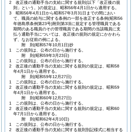
2
改正後の通勤手当の支給に関する規則
(以下「改正後の規
則」という。)
の規定は、昭和56年4月1日から適用する。
3
昭和56年4月1日から昭和57年3月31日までの間におい
て、職員の給与に関する条例の一部を改正する条例
(昭和56
年徳島県条例第23号)
附則第3項に規定する管理職員である
期間のある職員のその管理職員である期間の当該職員に支
払う通勤手当については、改正後の規則の規定にかかわら
ず、なお従前の例による。
附
則
(昭和57年10月1日
)
抄
1
この規則は、公布の日から施行する。
附
則
(昭和59年3月23日
)
1
この規則は、公布の日から施行する。
2
改正後の通勤手当の支給に関する規則の規定は、昭和58
年4月1日から適用する。
附
則
(昭和59年12月27日
)
1
この規則は、公布の日から施行する。
2
改正後の通勤手当の支給に関する規則の規定は、昭和59
年4月1日から適用する。
附
則
(昭和60年12月27日
)
1
この規則は、公布の日から施行する。
2
改正後の通勤手当の支給に関する規則の規定は、昭和60
年7月1日から適用する。
附
則
(昭和62年4月10日
)
1
この規則は、公布の日から施行する。
2
改正後の通勤手当の支給に関する規則別記様式に相当する