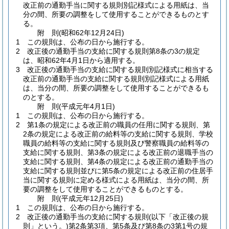
改正前の通勤手当に関する規則別記様式による用紙は、当
分の間、所要の調整をして使用することができるものとす
る。
附
則
(昭和62年12月24日
)
1
この規則は、公布の日から施行する。
2
改正後の通勤手当の支給に関する規則第8条の3の規定
は、昭和62年4月1日から適用する。
3
改正後の通勤手当の支給に関する規則別記様式に相当する
改正前の通勤手当の支給に関する規則別記様式による用紙
は、当分の間、所要の調整をして使用することができるも
のとする。
附
則
(平成元年4月1日
)
1
この規則は、公布の日から施行する。
2
第1条の規定による改正前の職員の任用に関する規則、第
2条の規定による改正前の給料等の支給に関する規則、学校
職員の給料等の支給に関する規則及び警察職員の給料等の
支給に関する規則、第3条の規定による改正前の退職手当の
支給に関する規則、第4条の規定による改正前の通勤手当の
支給に関する規則並びに第5条の規定による改正前の住居手
当に関する規則に定める様式による用紙は、当分の間、所
要の調整をして使用することができるものとする。
附
則
(平成元年12月25日
)
1
この規則は、公布の日から施行する。
2
改正後の通勤手当の支給に関する規則
(以下「改正後の規
則」という。)
第2条第3項、第5条及び第8条の3第1号の規