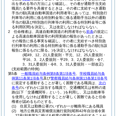
出を求める等の方法により確認し、その者が通勤手当支給
職員たる要件を具備するときは、その者に支給すべき通勤
手当の額
(高速自動車国道の利用者等にあっては、特別急行
列車等の利用に係る特別料金等に係る通勤手当以外の通勤
手当の額及び特別急行列車等の利用に係る特別料金等に係
る利用区間)
を決定し、又は改定しなければならない。
2
任命権者は、高速自動車国道の利用者等から
前条
の規定に
よる高速自動車国道等の利用実績の報告があったときは、
その報告に係る事実を確認し、その者に支給すべき特別急
行列車等の利用に係る特別料金等に係る通勤手当の額
(当該
報告に係るものに限る。)
を決定しなければならない。
(昭49、12、21人委規則・平元、12、25人委規則・
平16、3、2人委規則・平29、3、2人委規則・令7、
3、31人委規則・令8、3、31人委規則・一部改正)
(支給範囲の特例)
第5条
一般職員給与条例第8条第1項各号
、
学校職員給与条
例第11条第1項各号
及び
警察職員給与条例第13条第1項各号
に規定する通勤することが著しく困難である職員は、
次の
各号
のいずれかに該当する職員で、交通機関又は有料の道
路
(以下「交通機関等」という。)
を利用し、又は自動車等
を使用しなければ通勤することが著しく困難であると任命
権者が認めるものとする。
(1)
住居又は勤務公署のいずれか一が離島等にある職員
(2)
地方公務員災害補償法施行規則
(昭和42年自治省令第
27号)
別表第3に掲げる程度の障害のため歩行することが