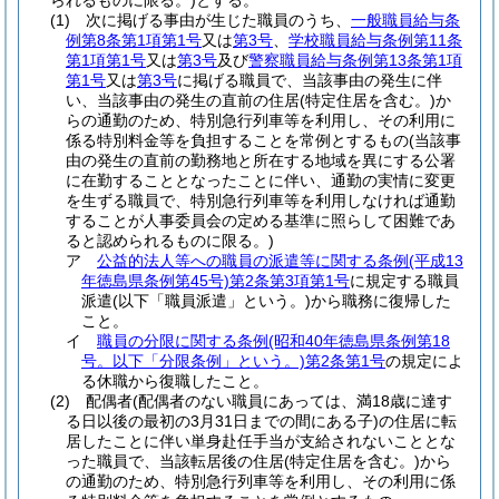
られるものに限る。)
とする。
(1)
次に掲げる事由が生じた職員のうち、
一般職員給与条
例第8条第1項第1号
又は
第3号
、
学校職員給与条例第11条
第1項第1号
又は
第3号
及び
警察職員給与条例第13条第1項
第1号
又は
第3号
に掲げる職員で、当該事由の発生に伴
い、当該事由の発生の直前の住居
(特定住居を含む。)
か
らの通勤のため、特別急行列車等を利用し、その利用に
係る特別料金等を負担することを常例とするもの
(当該事
由の発生の直前の勤務地と所在する地域を異にする公署
に在勤することとなったことに伴い、通勤の実情に変更
を生ずる職員で、特別急行列車等を利用しなければ通勤
することが人事委員会の定める基準に照らして困難であ
ると認められるものに限る。)
ア
公益的法人等への職員の派遣等に関する条例
(平成13
年徳島県条例第45号)
第2条第3項第1号
に規定する職員
派遣
(以下「職員派遣」という。)
から職務に復帰した
こと。
イ
職員の分限に関する条例
(昭和40年徳島県条例第18
号。以下「分限条例」という。)
第2条第1号
の規定によ
る休職から復職したこと。
(2)
配偶者
(配偶者のない職員にあっては、満18歳に達す
る日以後の最初の3月31日までの間にある子)
の住居に転
居したことに伴い単身赴任手当が支給されないこととな
った職員で、当該転居後の住居
(特定住居を含む。)
から
の通勤のため、特別急行列車等を利用し、その利用に係