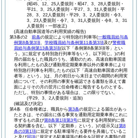
(昭45、12、25人委規則・昭47、3、28人委規則・
平21、3、25人委規則・平27、3、31人委規則・平
28、3、22人委規則・平29、3、2人委規則・令3、
3、23人委規則・令7、3、31人委規則・令8、3、31
人委規則・一部改正)
(高速自動車国道等の利用実績の報告)
第3条の2
前条
の規定により特別急行列車等
(
一般職員給与条
例第8条第3項
、
学校職員給与条例第11条第3項
及び
警察職
員給与条例第13条第3項
(以下「条例第8条第3項等」とい
う。)
に規定する特別急行列車等をいう。以下同じ。)
の利
用の届出をした職員のうち、通勤のため、高速自動車国道
を利用したもの及び通勤用定期乗車券以外の乗車券により
特別急行列車を利用したもの
(以下「高速自動車国道の利用
者等」という。)
は、月の初日から末日までの期間の利用実
績について、その利用の事実を確認できる書類を添えて書
面によりその月の翌月に任命権者に報告するものとする。
ただし、特別の事情がある場合は、この限りでない。
(平29、3、2人委規則・追加)
(確認及び決定)
第4条
任命権者は、職員から
第3条
の規定による届出があっ
たときは、その届出に係る事実を通勤用定期乗車券
(これに
準ずるもの及び
第8条第1項第3号
に規定する利用契約に係
る契約書を含む。以下「定期券」という。)
の提示又は
第8
条の3第1項
に規定する駐車場等たる要件を具備しているこ
と及び
同項
に規定する駐車場等の料金を証明する書類の提