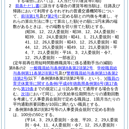
する場合においては、1人当たりの運賃等の額)
2
前条ただし書
に該当する場合の運賃等相当額は、往路及び
帰路において利用するそれぞれの普通交通機関等につい
て、
前項第1号
及び
第2号
に定める額との均衡を考慮し、そ
れらの算出方法に準じて算出した額
(その額に1円未満の端
数があるときは、その端数を切り捨てた額)
とする。
(昭36、12、22人委規則・昭38、12、24人委規則・
昭39、12、24人委規則・昭41、1、21人委規則・昭
41、12、26人委規則・昭43、12、25人委規則・昭
44、12、25人委規則・昭49、12、21人委規則・平
4、7、21人委規則・平16、3、2人委規則・令7、
12、25人委規則・一部改正)
(定年前再任用短時間勤務職員等に係る通勤手当の減額)
第8条の2
一般職員給与条例第8条第2項第2号
、
学校職員給
与条例第11条第2項第2号
及び
警察職員給与条例第13条第2
項第2号
(以下「条例第8条第2項第2号等」という。)
(
職員の
育児休業等に関する条例
(平成4年徳島県条例第6号)
第17条
から
第19条
までの規定により読み替えて適用する場合を含
む。
次項
において同じ。)
の支給単位期間当たりの通勤回数
を考慮して人事委員会規則で定める職員は、1箇月当たりの
平均通勤所要回数が10回に満たない職員とする。
2
条例第8条第2項第2号等の人事委員会規則で定める割合
は、100分の50とする。
(平14、3、29人委規則・全改、平20、2、29人委規
則・令4、11、4人委規則・令7、12、25人委規則・