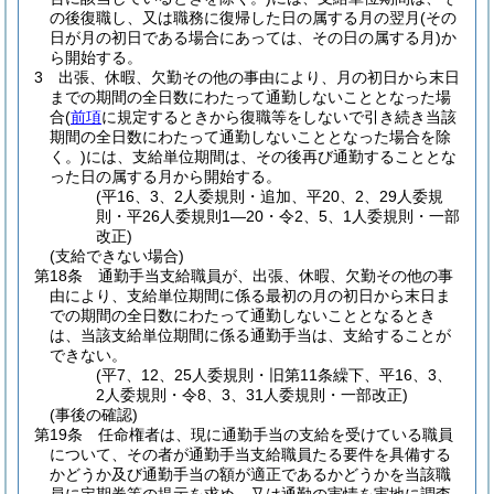
の後復職し、又は職務に復帰した日の属する月の翌月
(その
日が月の初日である場合にあっては、その日の属する月)
か
ら開始する。
3
出張、休暇、欠勤その他の事由により、月の初日から末日
までの期間の全日数にわたって通勤しないこととなった場
合
(
前項
に規定するときから復職等をしないで引き続き当該
期間の全日数にわたって通勤しないこととなった場合を除
く。)
には、支給単位期間は、その後再び通勤することとな
った日の属する月から開始する。
(平16、3、2人委規則・追加、平20、2、29人委規
則・平26人委規則1―20・令2、5、1人委規則・一部
改正)
(支給できない場合)
第18条
通勤手当支給職員が、出張、休暇、欠勤その他の事
由により、支給単位期間に係る最初の月の初日から末日ま
での期間の全日数にわたって通勤しないこととなるとき
は、当該支給単位期間に係る通勤手当は、支給することが
できない。
(平7、12、25人委規則・旧第11条繰下、平16、3、
2人委規則・令8、3、31人委規則・一部改正)
(事後の確認)
第19条
任命権者は、現に通勤手当の支給を受けている職員
について、その者が通勤手当支給職員たる要件を具備する
かどうか及び通勤手当の額が適正であるかどうかを当該職