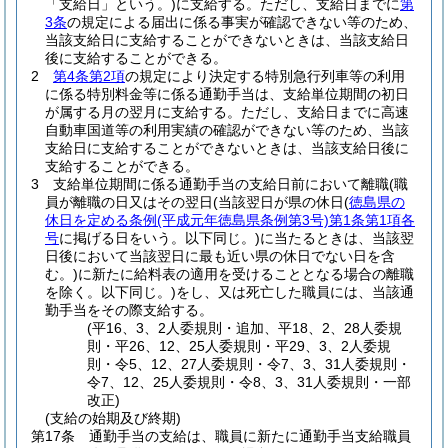
「支給日」という。)
に支給する。
ただし、支給日までに
第
3条
の規定による届出に係る事実が確認できない等のため、
当該支給日に支給することができないときは、当該支給日
後に支給することができる。
2
第4条第2項
の規定により決定する特別急行列車等の利用
に係る特別料金等に係る通勤手当は、支給単位期間の初日
が属する月の翌月に支給する。
ただし、支給日までに高速
自動車国道等の利用実績の確認ができない等のため、当該
支給日に支給することができないときは、当該支給日後に
支給することができる。
3
支給単位期間に係る通勤手当の支給日前において離職
(職
員が離職の日又はその翌日
(当該翌日が県の休日
(
徳島県の
休日を定める条例
(平成元年徳島県条例第3号)
第1条第1項各
号
に掲げる日をいう。以下同じ。)
に当たるときは、当該翌
日後において当該翌日に最も近い県の休日でない日を含
む。)
に新たに給料表の適用を受けることとなる場合の離職
を除く。以下同じ。)
をし、又は死亡した職員には、当該通
勤手当をその際支給する。
(平16、3、2人委規則・追加、平18、2、28人委規
則・平26、12、25人委規則・平29、3、2人委規
則・令5、12、27人委規則・令7、3、31人委規則・
令7、12、25人委規則・令8、3、31人委規則・一部
改正)
(支給の始期及び終期)
第17条
通勤手当の支給は、職員に新たに通勤手当支給職員