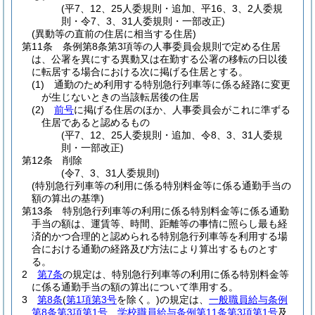
(平7、12、25人委規則・追加、平16、3、2人委規
則・令7、3、31人委規則・一部改正)
(異動等の直前の住居に相当する住居)
第11条
条例第8条第3項等の人事委員会規則で定める住居
は、公署を異にする異動又は在勤する公署の移転の日以後
に転居する場合における次に掲げる住居とする。
(1)
通勤のため利用する特別急行列車等に係る経路に変更
が生じないときの当該転居後の住居
(2)
前号
に掲げる住居のほか、人事委員会がこれに準ずる
住居であると認めるもの
(平7、12、25人委規則・追加、令8、3、31人委規
則・一部改正)
第12条
削除
(令7、3、31人委規則)
(特別急行列車等の利用に係る特別料金等に係る通勤手当の
額の算出の基準)
第13条
特別急行列車等の利用に係る特別料金等に係る通勤
手当の額は、運賃等、時間、距離等の事情に照らし最も経
済的かつ合理的と認められる特別急行列車等を利用する場
合における通勤の経路及び方法により算出するものとす
る。
2
第7条
の規定は、特別急行列車等の利用に係る特別料金等
に係る通勤手当の額の算出について準用する。
3
第8条
(
第1項第3号
を除く。)
の規定は、
一般職員給与条例
第8条第3項第1号
、
学校職員給与条例第11条第3項第1号
及