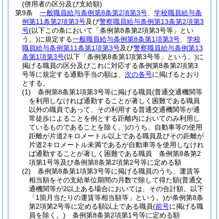
(併用者の区分及び支給額)
第9条
一般職員給与条例第8条第2項第3号
、
学校職員給与条
例第11条第2項第3号
及び
警察職員給与条例第13条第2項第3
号
(以下この条において「条例第8条第2項第3号等」とい
う。)
に規定する
一般職員給与条例第8条第1項第3号
、
学校
職員給与条例第11条第1項第3号
及び
警察職員給与条例第13
条第1項第3号
(以下「条例第8条第1項第3号等」という。)
に
掲げる職員の区分及びこれに対応する条例第8条第2項第3
号等に規定する通勤手当の額は、
次の各号
に掲げるとおり
とする。
(1)
条例第8条第1項第3号等に掲げる職員
(普通交通機関等
を利用しなければ通勤することが著しく困難である職員
以外の職員であって、その利用する普通交通機関等が通
常徒歩によることを例とする距離内においてのみ利用し
ているものであることを除く。)
のうち、自動車等の使用
距離が片道2キロメートル以上である職員及びその距離が
片道2キロメートル未満であるが自動車等を使用しなけれ
ば通勤することが著しく困難である職員 条例第8条第2
項第1号等及び条例第8条第2項第2号等に定める額
(2)
条例第8条第1項第3号等に掲げる職員のうち、運賃等
相当額をその支給単位期間の月数で除して得た額
(普通交
通機関等が2以上ある場合においては、その合計額。以下
「1箇月当たりの運賃等相当額等」という。)
が条例第8条
第2項第2号等に定める額以上である職員
(
前号
に掲げる職
員を除く。)
条例第8条第2項第1号等に定める額