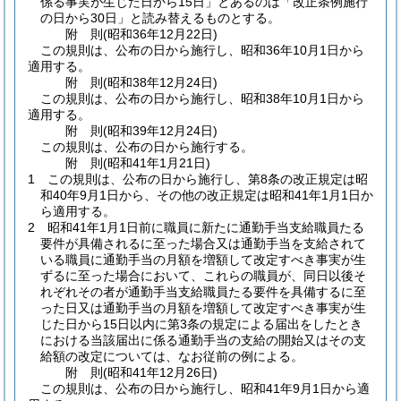
係る事実が生じた日から15日」とあるのは「改正条例施行
の日から30日」と読み替えるものとする。
附
則
(昭和36年12月22日
)
この規則は、公布の日から施行し、昭和36年10月1日から
適用する。
附
則
(昭和38年12月24日
)
この規則は、公布の日から施行し、昭和38年10月1日から
適用する。
附
則
(昭和39年12月24日
)
この規則は、公布の日から施行する。
附
則
(昭和41年1月21日
)
1
この規則は、公布の日から施行し、第8条の改正規定は昭
和40年9月1日から、その他の改正規定は昭和41年1月1日か
ら適用する。
2
昭和41年1月1日前に職員に新たに通勤手当支給職員たる
要件が具備されるに至った場合又は通勤手当を支給されて
いる職員に通勤手当の月額を増額して改定すべき事実が生
ずるに至った場合において、これらの職員が、同日以後そ
れぞれその者が通勤手当支給職員たる要件を具備するに至
った日又は通勤手当の月額を増額して改定すべき事実が生
じた日から15日以内に第3条の規定による届出をしたとき
における当該届出に係る通勤手当の支給の開始又はその支
給額の改定については、なお従前の例による。
附
則
(昭和41年12月26日
)
この規則は、公布の日から施行し、昭和41年9月1日から適