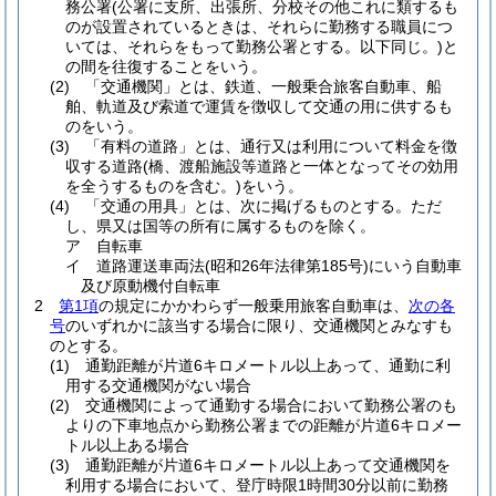
務公署
(公署に支所、出張所、分校その他これに類するも
のが設置されているときは、それらに勤務する職員につ
いては、それらをもって勤務公署とする。以下同じ。)
と
の間を往復することをいう。
(2)
「交通機関」とは、鉄道、一般乗合旅客自動車、船
舶、軌道及び索道で運賃を徴収して交通の用に供するも
のをいう。
(3)
「有料の道路」とは、通行又は利用について料金を徴
収する道路
(橋、渡船施設等道路と一体となってその効用
を全うするものを含む。)
をいう。
(4)
「交通の用具」とは、次に掲げるものとする。
ただ
し、県又は国等の所有に属するものを除く。
ア
自転車
イ
道路運送車両法
(昭和26年法律第185号)
にいう自動車
及び原動機付自転車
2
第1項
の規定にかかわらず一般乗用旅客自動車は、
次の各
号
のいずれかに該当する場合に限り、交通機関とみなすも
のとする。
(1)
通勤距離が片道6キロメートル以上あって、通勤に利
用する交通機関がない場合
(2)
交通機関によって通勤する場合において勤務公署のも
よりの下車地点から勤務公署までの距離が片道6キロメー
トル以上ある場合
(3)
通勤距離が片道6キロメートル以上あって交通機関を
利用する場合において、登庁時限1時間30分以前に勤務