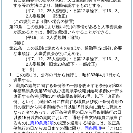
員に定期券等の提示を求め、又は通勤の実情を実地に調査
する等の方法により、随時確認するものとする。
(平7、12、25人委規則・旧第12条繰下、平16、3、
2人委規則・一部改正)
(この規則により難い場合の措置)
第20条
この規則により難い特別の事情があると人事委員会
が認めるときは、別段の取扱いをすることができる。
(平16、3、2人委規則・追加)
(雑則)
第21条
この規則に定めるもののほか、通勤手当に関し必要
な事項は、人事委員会が別に定める。
(平7、12、25人委規則・旧第13条繰下、平16、3、
2人委規則・旧第20条繰下・一部改正)
附
則
1
この規則は、公布の日から施行し、昭和33年4月1日から
適用する。
2
職員の給与に関する条例等の一部を改正する条例
(昭和33
年徳島県条例第35号)
及び徳島県学校職員給与条例の一部を
改正する条例
(昭和33年徳島県条例第43号。以下「改正条
例」という。)
適用の日に在職する職員及び改正条例適用の
日の翌日から同条例施行の日以後15日以内に新たに職員と
なった者であって、改正条例適用の日から同条例施行の日
以後15日以内の期間において、通勤手当支給職員に該当す
るものに
第10条第2項
の規定を適用する場合には、改正条
例施行の日から30日までの間に限り、
同条同項
中「これに