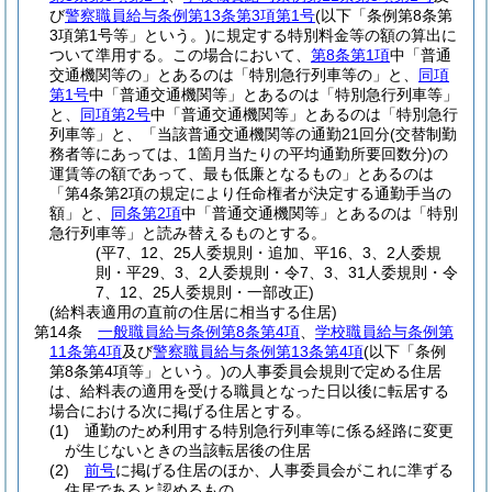
び
警察職員給与条例第13条第3項第1号
(以下「条例第8条第
3項第1号等」という。)
に規定する特別料金等の額の算出に
ついて準用する。
この場合において、
第8条第1項
中「普通
交通機関等の」とあるのは「特別急行列車等の」と、
同項
第1号
中「普通交通機関等」とあるのは「特別急行列車等」
と、
同項第2号
中「普通交通機関等」とあるのは「特別急行
列車等」と、「当該普通交通機関等の通勤21回分
(交替制勤
務者等にあっては、1箇月当たりの平均通勤所要回数分)
の
運賃等の額であって、最も低廉となるもの」とあるのは
「第4条第2項の規定により任命権者が決定する通勤手当の
額」と、
同条第2項
中「普通交通機関等」とあるのは「特別
急行列車等」と読み替えるものとする。
(平7、12、25人委規則・追加、平16、3、2人委規
則・平29、3、2人委規則・令7、3、31人委規則・令
7、12、25人委規則・一部改正)
(給料表適用の直前の住居に相当する住居)
第14条
一般職員給与条例第8条第4項
、
学校職員給与条例第
11条第4項
及び
警察職員給与条例第13条第4項
(以下「条例
第8条第4項等」という。)
の人事委員会規則で定める住居
は、給料表の適用を受ける職員となった日以後に転居する
場合における次に掲げる住居とする。
(1)
通勤のため利用する特別急行列車等に係る経路に変更
が生じないときの当該転居後の住居
(2)
前号
に掲げる住居のほか、人事委員会がこれに準ずる
住居であると認めるもの