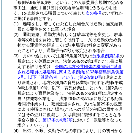
「条例第8条第6項等」という。)
の人事委員会規則で定める
事由は、通勤手当
(1箇月の支給単位期間に係るものを除
く。)
を支給される職員について生じた
次の各号
のいずれか
に掲げる事由とする。
(1)
離職をし、若しくは死亡した場合又は通勤手当支給職
員たる要件を欠くに至った場合
(2)
通勤経路、通勤方法若しくは駐車場等を変更し、駐車
場等の利用を開始し若しくは終了し、又は通勤のため負
担する運賃等の額若しくは駐車場等の料金に変更があっ
たことにより、通勤手当の額が改定される場合
(3)
月の中途において法第28条第2項又は
分限条例第2条
の
規定により休職にされ、法第55条の2第1項ただし書に規
定する許可を受け、
外国の地方公共団体の機関等に派遣
される職員の処遇等に関する条例
(昭和63年徳島県条例第
5号。以下「派遣条例」という。)
第2条第1項
の規定によ
り派遣され、地方公務員の育児休業等に関する法律
(平成
3年法律第110号。以下「育児休業法」という。)
第2条の
規定により育児休業をし、法第26条の5第1項に規定する
自己啓発等休業をし、法第26条の6第1項に規定する配偶
者同行休業をし、職員派遣をされ、又は法第29条の規定
により停職にされた場合
(これらの期間の初日の属する月
又はその翌月に復職し、又は職務に復帰することとなる
場合を除く。
第17条の4第2項
において「派遣等となった
場合」という。)
(4)
出張、休暇、欠勤その他の事由により、月の初日から