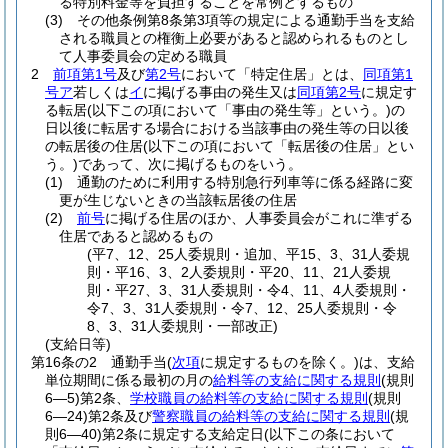
る特別料金等を負担することを常例とするもの
(3)
その他条例第8条第3項等の規定による通勤手当を支給
される職員との権衡上必要があると認められるものとし
て人事委員会の定める職員
2
前項第1号
及び
第2号
において「特定住居」とは、
同項第1
号ア
若しくは
イ
に掲げる事由の発生又は
同項第2号
に規定す
る転居
(以下この項において「事由の発生等」という。)
の
日以後に転居する場合における当該事由の発生等の日以後
の転居後の住居
(以下この項において「転居後の住居」とい
う。)
であって、次に掲げるものをいう。
(1)
通勤のために利用する特別急行列車等に係る経路に変
更が生じないときの当該転居後の住居
(2)
前号
に掲げる住居のほか、人事委員会がこれに準ずる
住居であると認めるもの
(平7、12、25人委規則・追加、平15、3、31人委規
則・平16、3、2人委規則・平20、11、21人委規
則・平27、3、31人委規則・令4、11、4人委規則・
令7、3、31人委規則・令7、12、25人委規則・令
8、3、31人委規則・一部改正)
(支給日等)
第16条の2
通勤手当
(
次項
に規定するものを除く。)
は、支給
単位期間に係る最初の月の
給料等の支給に関する規則
(規則
6―5)
第2条、
学校職員の給料等の支給に関する規則
(規則
6―24)
第2条及び
警察職員の給料等の支給に関する規則
(規
則6―40)
第2条に規定する支給定日
(以下この条において