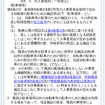
令8、3、31人委規則・一部改正)
(駐車場等)
第8条の3
条例第8条第2項第2号等の人事委員会規則で定め
る自動車の駐車のための施設等
(以下「駐車場等」とい
う。)
は、自動車等の駐車のための施設のうち、その所在地
及び利用形態が
次の各号
のいずれにも該当するものとす
る。
(1)
勤務公署の周辺又は
第4条第1項
の規定に基づき決定
し、若しくは改定する通勤手当の額の基礎となる経路若
しくはこれに準ずるものとして人事委員会が定める経路
上にある交通機関の駅、停留所等の周辺にある施設であ
ること。
(2)
職員が自転車を駐車するために使用する施設
(自転車
以外の自動車等の駐車のための部分と、自転車の駐車の
ための部分が同一の施設にある場合は、当該自転車の駐
車のための部分に限る。)
でないこと。
(3)
その利用について職員の配偶者
(届出をしないが事実
上婚姻関係と同様の事情にある者を含む。以下同じ。)
若
しくは扶養親族
(
一般職員給与条例第6条第2項
、
学校職員
給与条例第9条第2項
及び
警察職員給与条例第11条第2項
に規定する扶養親族をいう。)
に料金を支払うこととなる
施設又はこれに準ずるものとして人事委員会が定める施
設でないこと。
2
職員が駐車場等以外の自動車等の駐車のための施設を利用
する場合であって、当該施設の状況、職員の事情等によ