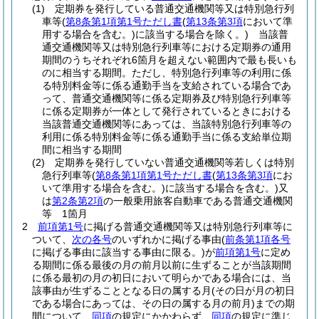
(1)
定期券を発行している普通交通機関等又は特別急行列
車等
(
第8条第1項第1号ただし書
(
第13条第3項
において準
用する場合を含む。)
に該当する場合を除く。)
当該普
通交通機関等又は特別急行列車等における定期券の通用
期間のうちそれぞれ6箇月を超えない範囲内で最も長いも
のに相当する期間。
ただし、特別急行列車等の利用に係
る特別料金等に係る通勤手当を支給されている場合であ
って、普通交通機関等に係る定期券及び特別急行列車等
に係る定期券が一体として発行されているときにおける
当該普通交通機関等にあっては、当該特別急行列車等の
利用に係る特別料金等に係る通勤手当に係る支給単位期
間に相当する期間
(2)
定期券を発行していない普通交通機関等若しくは特別
急行列車等
(
第8条第1項第1号ただし書
(
第13条第3項
にお
いて準用する場合を含む。)
に該当する場合を含む。)
又
は
第2条第2項
の一般乗用旅客自動車である普通交通機関
等 1箇月
2
前項第1号
に掲げる普通交通機関等又は特別急行列車等に
ついて、
次の各号
のいずれかに掲げる事由
(
前条第1項各号
に掲げる事由に該当する事由に限る。)
が
前項第1号
に定め
る期間に係る最後の月の前月以前に生ずることが当該期間
に係る最初の月の初日において明らかである場合には、当
該事由が生ずることとなる日の属する月
(その日が月の初日
である場合にあっては、その日の属する月の前月)
までの期
間について、
同項
の規定にかかわらず、
同項
の規定に準じ