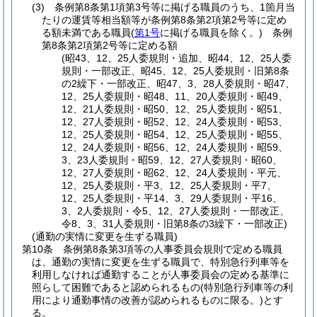
(3)
条例第8条第1項第3号等に掲げる職員のうち、1箇月当
たりの運賃等相当額等が条例第8条第2項第2号等に定め
る額未満である職員
(
第1号
に掲げる職員を除く。)
条例
第8条第2項第2号等に定める額
(昭43、12、25人委規則・追加、昭44、12、25人委
規則・一部改正、昭45、12、25人委規則・旧第8条
の2繰下・一部改正、昭47、3、28人委規則・昭47、
12、25人委規則・昭48、11、20人委規則・昭49、
12、21人委規則・昭50、12、25人委規則・昭51、
12、27人委規則・昭52、12、24人委規則・昭53、
12、25人委規則・昭54、12、25人委規則・昭55、
12、24人委規則・昭56、12、24人委規則・昭59、
3、23人委規則・昭59、12、27人委規則・昭60、
12、27人委規則・昭62、12、24人委規則・平元、
12、25人委規則・平3、12、25人委規則・平7、
12、25人委規則・平14、3、29人委規則・平16、
3、2人委規則・令5、12、27人委規則・一部改正、
令8、3、31人委規則・旧第8条の3繰下・一部改正)
(通勤の実情に変更を生ずる職員)
第10条
条例第8条第3項等の人事委員会規則で定める職員
は、通勤の実情に変更を生ずる職員で、特別急行列車等を
利用しなければ通勤することが人事委員会の定める基準に
照らして困難であると認められるもの
(特別急行列車等の利
用により通勤事情の改善が認められるものに限る。)
とす
る。