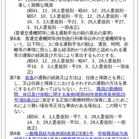
著しく困難な職員
(昭41、12、26人委規則・昭43、12、25人委規則・
昭57、10、1人委規則・平元、12、25人委規則・平
16、3、2人委規則・平21、3、25人委規則・平27、
3、31人委規則・一部改正)
(普通交通機関等に係る通勤手当の額の算出の基準)
第6条
普通交通機関等
(特別急行列車等以外の交通機関等を
いう。以下同じ。)
に係る通勤手当の額は、運賃、時間、距
離等の事情に照らし最も経済的かつ合理的と認められる通
常の通勤の経路及び方法により算出するものとする。
(昭43、12、25人委規則・昭47、3、28人委規則・
平16、3、2人委規則・平29、3、2人委規則・一部改
正)
第7条
前条
の通勤の経路又は方法は、往路と帰路とを異に
し、又は往路と帰路とにおけるそれぞれの通勤の方法を異
にするものであってはならない。
ただし、
職員の勤務時
間、休日及び休暇に関する条例
(昭和40年徳島県条例第20
号)
第6条の2
に規定する正規の勤務時間が深夜に及ぶためこ
れにより難い場合等正当な事由がある場合は、この限りで
ない。
(昭56、4、1人委規則・平7、3、28人委規則・平
14、3、29人委規則・平31、3、29人委規則・一部
改正)
第8条
一般職員給与条例第8条第2項第1号
、
学校職員給与条