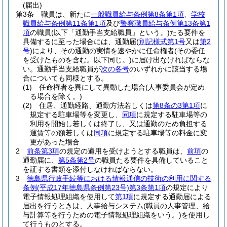
(届出)
第3条
職員は、新たに
一般職員給与条例第8条第1項
、
学校
職員給与条例第11条第1項
及び
警察職員給与条例第13条第1
項
の職員
(以下「通勤手当支給職員」という。)
たる要件を
具備するに至った場合には、通勤届
(
別記様式第1号
又は
第2
号
)
により、その通勤の実情を速やかに任命権者
(その委任
を受けたものを含む。以下同じ。)
に届け出なければならな
い。
通勤手当支給職員が
次の各号
のいずれかに該当する場
合についても同様とする。
(1)
任命権者を異にして異動した場合
(人事委員会が定め
る場合を除く。)
(2)
住居、通勤経路、通勤方法若しくは
第8条の3第1項
に
規定する駐車場等を変更し、
同項
に規定する駐車場等の
利用を開始し若しくは終了し、又は通勤のため負担する
運賃等の額若しくは
同項
に規定する駐車場等の料金に変
更があった場合
2
前条第3項
の規定の適用を受けようとする職員は、
前項
の
通勤届に、
第5条第2号
の職員たる要件を具備していること
を証する書類を添付しなければならない。
3
徳島県行政手続等における情報通信の技術の利用に関する
条例
(平成17年徳島県条例第23号)
第3条第1項
の規定により
電子情報処理組織を使用して
第1項
に規定する通勤届による
届出を行うときは、人事給与システム
(職員の人事管理、給
与計算等を行うための電子情報処理組織をいう。)
を使用し
て行うものとする。