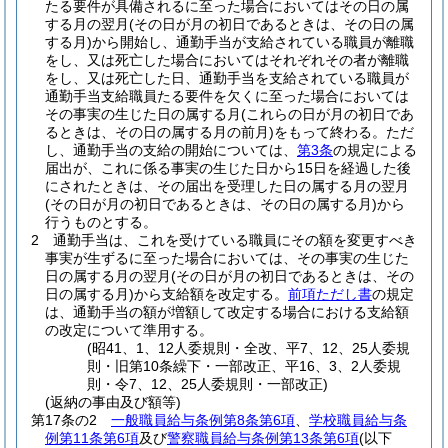
たる要件が具備されるに至った場合においてはその日の属
する月の翌月
(その日が月の初日であるときは、その日の属
する月)
から開始し、通勤手当が支給されている職員が離職
をし、又は死亡した場合においてはそれぞれその者が離職
をし、又は死亡した日、通勤手当を支給されている職員が
通勤手当支給職員たる要件を欠くに至った場合においては
その事実の生じた日の属する月
(これらの日が月の初日であ
るときは、その日の属する月の前月)
をもって終わる。
ただ
し、通勤手当の支給の開始については、
第3条
の規定による
届出が、これに係る事実の生じた日から15日を経過した後
にされたときは、その届出を受理した日の属する月の翌月
(その日が月の初日であるときは、その日の属する月)
から
行うものとする。
2
通勤手当は、これを受けている職員にその額を変更すべき
事実が生ずるに至った場合においては、その事実の生じた
日の属する月の翌月
(その日が月の初日であるときは、その
日の属する月)
から支給額を改定する。
前項ただし書
の規定
は、通勤手当の額が増額して改定する場合における支給額
の改定について準用する。
(昭41、1、12人委規則・全改、平7、12、25人委規
則・旧第10条繰下・一部改正、平16、3、2人委規
則・令7、12、25人委規則・一部改正)
(返納の事由及び額等)
第17条の2
一般職員給与条例第8条第6項
、
学校職員給与条
例第11条第6項
及び
警察職員給与条例第13条第6項
(以下