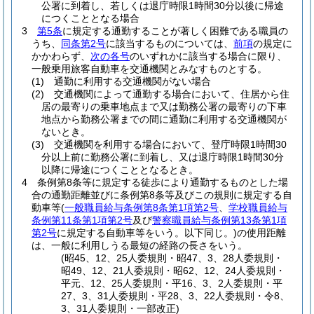
公署に到着し、若しくは退庁時限1時間30分以後に帰途
につくこととなる場合
3
第5条
に規定する通勤することが著しく困難である職員の
うち、
同条第2号
に該当するものについては、
前項
の規定に
かかわらず、
次の各号
のいずれかに該当する場合に限り、
一般乗用旅客自動車を交通機関とみなすものとする。
(1)
通勤に利用する交通機関がない場合
(2)
交通機関によって通勤する場合において、住居から住
居の最寄りの乗車地点まで又は勤務公署の最寄りの下車
地点から勤務公署までの間に通勤に利用する交通機関が
ないとき。
(3)
交通機関を利用する場合において、登庁時限1時間30
分以上前に勤務公署に到着し、又は退庁時限1時間30分
以降に帰途につくこととなるとき。
4
条例第8条等に規定する徒歩により通勤するものとした場
合の通勤距離並びに条例第8条等及びこの規則に規定する自
動車等
(
一般職員給与条例第8条第1項第2号
、
学校職員給与
条例第11条第1項第2号
及び
警察職員給与条例第13条第1項
第2号
に規定する自動車等をいう。以下同じ。)
の使用距離
は、一般に利用しうる最短の経路の長さをいう。
(昭45、12、25人委規則・昭47、3、28人委規則・
昭49、12、21人委規則・昭62、12、24人委規則・
平元、12、25人委規則・平16、3、2人委規則・平
27、3、31人委規則・平28、3、22人委規則・令8、
3、31人委規則・一部改正)