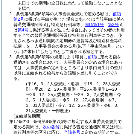
末日までの期間の全日数にわたって通勤しないこととな
る場合
2
条例第8条第6項等の人事委員会規則で定める額は、
前項
第2号
に掲げる事由が生じた場合にあっては当該事由に係る
普通交通機関等又は特別急行列車等、
同項第1号
、
第3号
又
は
第4号
に掲げる事由が生じた場合にあってはその者の利用
する全ての普通交通機関等及び特別急行列車等につき、使
用されるべき通用期間の定期券の運賃等及び特別料金等の
払戻しを、人事委員会の定める月
(以下「事由発生月」とい
う。)
の末日にしたものとして得られる額とする。
3
条例第8条第6項等の規定により職員に
前項
に定める額を
返納させる場合において、人事委員会の定める場合にあっ
ては、人事委員会の定めるところにより事由発生月の翌月
以降に支給される給与から当該額を差し引くことができ
る。
(平16、3、2人委規則・追加、平18、2、28人委規
則・平20、2、29人委規則・平26人委規則1―20・
平26、12、25人委規則・平29、3、2人委規則・令
2、5、1人委規則・令5、12、27人委規則・令7、
3、31人委規則・令7、12、25人委規則・令8、3、
31人委規則・一部改正)
(支給単位期間)
第17条の3
条例第8条第7項等に規定する人事委員会規則で
定める期間は、
次の各号
に掲げる普通交通機関等又は特別
急行列車等の区分に応じ、
当該各号
に定める期間とする。