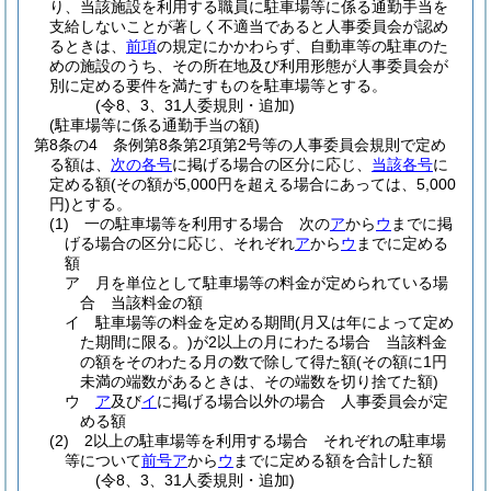
り、当該施設を利用する職員に駐車場等に係る通勤手当を
支給しないことが著しく不適当であると人事委員会が認め
るときは、
前項
の規定にかかわらず、自動車等の駐車のた
めの施設のうち、その所在地及び利用形態が人事委員会が
別に定める要件を満たすものを駐車場等とする。
(令8、3、31人委規則・追加)
(駐車場等に係る通勤手当の額)
第8条の4
条例第8条第2項第2号等の人事委員会規則で定め
る額は、
次の各号
に掲げる場合の区分に応じ、
当該各号
に
定める額
(その額が5,000円を超える場合にあっては、5,000
円)
とする。
(1)
一の駐車場等を利用する場合 次の
ア
から
ウ
までに掲
げる場合の区分に応じ、それぞれ
ア
から
ウ
までに定める
額
ア
月を単位として駐車場等の料金が定められている場
合 当該料金の額
イ
駐車場等の料金を定める期間
(月又は年によって定め
た期間に限る。)
が2以上の月にわたる場合 当該料金
の額をそのわたる月の数で除して得た額
(その額に1円
未満の端数があるときは、その端数を切り捨てた額)
ウ
ア
及び
イ
に掲げる場合以外の場合 人事委員会が定
める額
(2)
2以上の駐車場等を利用する場合 それぞれの駐車場
等について
前号ア
から
ウ
までに定める額を合計した額
(令8、3、31人委規則・追加)