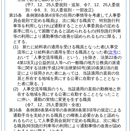
(平7、12、25人委規則・追加、令7、12、25人委規
則・令8、3、31人委規則・一部改正)
第15条
条例第8条第4項等の任用の事情等を考慮して人事委
員会規則で定める職員は、次に掲げる職員で、特別急行列
車等を利用しなければ通勤することが人事委員会の定める
基準に照らして困難であると認められるもの
(特別急行列車
等の利用により通勤事情の改善が認められるものに限る。)
とする。
(1)
新たに給料表の適用を受ける職員となった者
(人事交
流等により給料表の適用を受ける職員となった者
(
次号
に
おいて「人事交流等職員」という。)
を除き、法第22条の
4第1項又は公益的法人等への一般職の地方公務員の派遣
等に関する法律
(平成12年法律第50号)
第10条第1項の規
定により採用された者にあっては、当該適用の直前の住
居と所在する地域を異にする公署に在勤することとなっ
た者に限る。)
(2)
人事交流等職員のうち、当該適用の直前の勤務地と所
在する地域を異にする公署に在勤することとなったこと
に伴い、通勤の実情に変更を生ずる職員
(令7、12、25人委規則・全改)
第16条
条例第8条第4項等の条例第8条第3項等の規定による
通勤手当を支給される職員との権衡上必要があると認めら
れるものとして人事委員会規則で定める職員は、次に掲げ
る職員
(特別急行列車等の利用により通勤事情の改善が認め