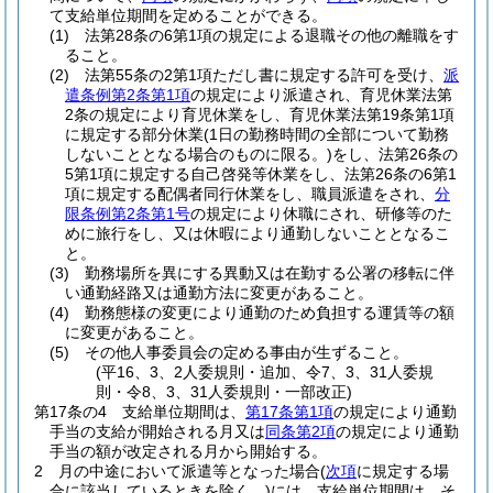
て支給単位期間を定めることができる。
(1)
法第28条の6第1項の規定による退職その他の離職をす
ること。
(2)
法第55条の2第1項ただし書に規定する許可を受け、
派
遣条例第2条第1項
の規定により派遣され、育児休業法第
2条の規定により育児休業をし、育児休業法第19条第1項
に規定する部分休業
(1日の勤務時間の全部について勤務
しないこととなる場合のものに限る。)
をし、法第26条の
5第1項に規定する自己啓発等休業をし、法第26条の6第1
項に規定する配偶者同行休業をし、職員派遣をされ、
分
限条例第2条第1号
の規定により休職にされ、研修等のた
めに旅行をし、又は休暇により通勤しないこととなるこ
と。
(3)
勤務場所を異にする異動又は在勤する公署の移転に伴
い通勤経路又は通勤方法に変更があること。
(4)
勤務態様の変更により通勤のため負担する運賃等の額
に変更があること。
(5)
その他人事委員会の定める事由が生ずること。
(平16、3、2人委規則・追加、令7、3、31人委規
則・令8、3、31人委規則・一部改正)
第17条の4
支給単位期間は、
第17条第1項
の規定により通勤
手当の支給が開始される月又は
同条第2項
の規定により通勤
手当の額が改定される月から開始する。
2
月の中途において派遣等となった場合
(
次項
に規定する場
合に該当しているときを除く。)
には、支給単位期間は、そ