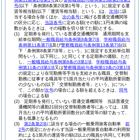
例第11条第2項第1号
及び
警察職員給与条例第13条第2項第1
号
(以下「条例第8条第2項第1号等」という。)
に規定する運
賃等相当額
(以下「運賃等相当額」という。)
は、
次項
に該
当する場合を除くほか、
次の各号
に掲げる普通交通機関等
の区分に応じ、
当該各号
に定める額
(その額に1円未満の端
数があるときは、その端数を切り捨てた額)
とする。
(1)
定期券を発行している普通交通機関等 通用期間を支
給単位期間
(
一般職員給与条例第8条第7項
、
学校職員給与
条例第11条第7項
及び
警察職員給与条例第13条第7項
(以
下「条例第8条第7項等」という。)
に規定する支給単位期
間をいう。以下同じ。)
と同じくする定期券の価額。
ただ
し、
一般職員給与条例第8条の3第1項
、
学校職員給与条
例第11条の3第1項
又は
警察職員給与条例第13条の3第1項
の規定により在宅勤務等手当を支給される職員、交替制
勤務に従事する職員等で1箇月当たりの平均通勤所要回数
の少ないもの
(以下「交替制勤務者等」という。)
につい
て、この額が
次号
の場合による額を超えるときは、
同号
の場合による額
(2)
定期券を発行していない普通交通機関等 当該普通交
通機関等の通勤21回分
(交替制勤務者等にあっては、1箇
月当たりの平均通勤所要回数分)
の運賃等の額であって、
最も低廉となるもの
(3)
第2条第2項
に該当する場合の一般乗用旅客自動車
前
2号
の規定にかかわらず当該一般乗用旅客自動車の利用契
約による1箇月の運賃等の額
(2以上の職員が共同して利用