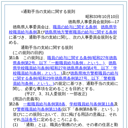
○通勤手当の支給に関する規則
昭和33年10月10日
徳島県人事委員会規則6―17
徳島県人事委員会は、
職員の給与に関する条例
、
徳島県学
校職員給与条例
及び
徳島県地方警察職員の給与に関する条例
に基づき、通勤手当の支給に関し、次の人事委員会規則を定
める。
通勤手当の支給に関する規則
(この規則の目的)
第1条
この規則は、
職員の給与に関する条例
(昭和27年徳島
県条例第2号。以下「一般職員給与条例」という。)
、
徳島
県学校職員給与条例
(昭和27年徳島県条例第4号。以下「学
校職員給与条例」という。)
及び
徳島県地方警察職員の給与
に関する条例
(昭和29年徳島県条例第27号。以下「警察職
員給与条例」という。)
の規定に基づき、通勤手当の支給に
関し、必要な事項を定めることを目的とする。
(平27、3、31人委規則・一部改正)
(用語の意義等)
第2条
一般職員給与条例第8条
、
学校職員給与条例第11条
及
び
警察職員給与条例第13条
(以下「条例第8条等」という。)
並びにこの規則において、次に掲げる用語の意義は、それ
ぞれ
当該各号
に定めるところによる。
(1)
「通勤」とは、職員が勤務のため、その者の住居と勤