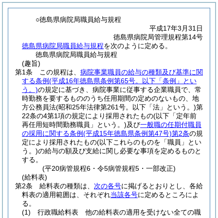
○徳島県病院局職員給与規程
平成17年3月31日
徳島県病院局管理規程第14号
徳島県病院局職員給与規程
を次のように定める。
徳島県病院局職員給与規程
(趣旨)
第1条
この規程は、
病院事業職員の給与の種類及び基準に関
する条例
(平成16年徳島県条例第65号。以下「条例」とい
う。)
の規定に基づき、病院事業に従事する企業職員で、常
時勤務を要するもののうち任用期間の定めのないもの、地
方公務員法
(昭和25年法律第261号。以下「法」という。)
第
22条の4第1項の規定により採用されたもの
(以下「定年前
再任用短時間勤務職員」という。)
及び
一般職の任期付職員
の採用に関する条例
(平成15年徳島県条例第47号)
第2条
の規
定により採用されたもの
(以下これらのものを「職員」とい
う。)
の給与の額及び支給に関し必要な事項を定めるものと
する。
(平20病管規程6・令5病管規程5・一部改正)
(給料表)
第2条
給料表の種類は、
次の各号
に掲げるとおりとし、各給
料表の適用範囲は、それぞれ
当該各号
に定めるところによ
る。
(1)
行政職給料表 他の給料表の適用を受けない全ての職