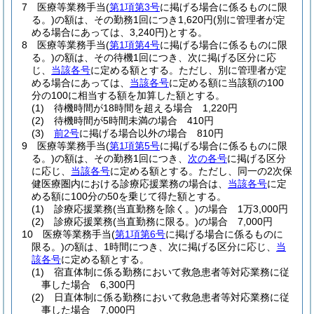
7
医療等業務手当
(
第1項第3号
に掲げる場合に係るものに限
る。)
の額は、その勤務1回につき1,620円
(別に管理者が定
める場合にあっては、3,240円)
とする。
8
医療等業務手当
(
第1項第4号
に掲げる場合に係るものに限
る。)
の額は、その待機1回につき、次に掲げる区分に応
じ、
当該各号
に定める額とする。
ただし、別に管理者が定
める場合にあっては、
当該各号
に定める額に当該額の100
分の100に相当する額を加算した額とする。
(1)
待機時間が18時間を超える場合 1,220円
(2)
待機時間が5時間未満の場合 410円
(3)
前2号
に掲げる場合以外の場合 810円
9
医療等業務手当
(
第1項第5号
に掲げる場合に係るものに限
る。)
の額は、その勤務1回につき、
次の各号
に掲げる区分
に応じ、
当該各号
に定める額とする。
ただし、同一の2次保
健医療圏内における診療応援業務の場合は、
当該各号
に定
める額に100分の50を乗じて得た額とする。
(1)
診療応援業務
(当直勤務を除く。)
の場合 1万3,000円
(2)
診療応援業務
(当直勤務に限る。)
の場合 7,000円
10
医療等業務手当
(
第1項第6号
に掲げる場合に係るものに
限る。)
の額は、1時間につき、次に掲げる区分に応じ、
当
該各号
に定める額とする。
(1)
宿直体制に係る勤務において救急患者等対応業務に従
事した場合 6,300円
(2)
日直体制に係る勤務において救急患者等対応業務に従
事した場合 7,000円