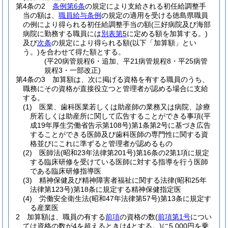
第4条の2
条例第6条
の規定により支給される初任給調整手
当の額は、
職員給与条例
の規定の適用を受ける徳島県職員
の例により得られる初任給調整手当の額
(三好病院及び海部
病院に勤務する職員には
別表第5
に定める額を加算する。)
及び
次条
の規定により得られる額
(以下「加算額」とい
う。)
を合わせて得た額とする。
(平20病管規程6・追加、平21病管規程8・平25病管
規程3・一部改正)
第4条の3
加算額は、次に掲げる資格を有する職員のうち、
職務にその資格が直接役立つと管理者が認める場合に支給
する。
(1)
医業、歯科医業若しくは助産師の業務又は病院、診療
所若しくは助産所に関して広告することができる事項
(平
成19年厚生労働省告示第108号)
第1条第2号に基づき広告
することができる医師及び歯科医師の専門性に関する資
格並びにこれに準ずると管理者が認めるもの
(2)
医師法
(昭和23年法律第201号)
第16条の2第1項に規定
する臨床研修を受けている医師に対する指導を行う医師
である臨床研修指導医
(3)
精神保健及び精神障害者福祉に関する法律
(昭和25年
法律第123号)
第18条に規定する精神保健指定医
(4)
労働安全衛生法
(昭和47年法律第57号)
第13条に規定す
る産業医
2
加算額は、職員の有する
前項
の資格の数
(
前項第1号
につい
ては資格の数が4を超えるときは4とする。)
に5,000円を乗