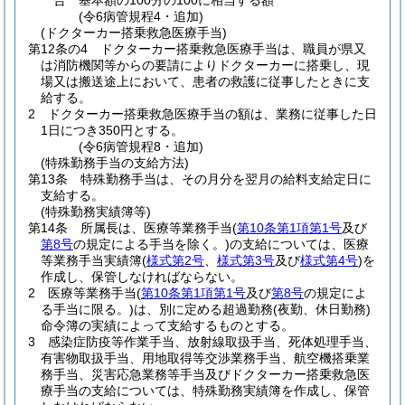
合 基本額の100分の100に相当する額
(令6病管規程4・追加)
(ドクターカー搭乗救急医療手当)
第12条の4
ドクターカー搭乗救急医療手当は、職員が県又
は消防機関等からの要請によりドクターカーに搭乗し、現
場又は搬送途上において、患者の救護に従事したときに支
給する。
2
ドクターカー搭乗救急医療手当の額は、業務に従事した日
1日につき350円とする。
(令6病管規程8・追加)
(特殊勤務手当の支給方法)
第13条
特殊勤務手当は、その月分を翌月の給料支給定日に
支給する。
(特殊勤務実績簿等)
第14条
所属長は、医療等業務手当
(
第10条第1項第1号
及び
第8号
の規定による手当を除く。)
の支給については、医療
等業務手当実績簿
(
様式第2号
、
様式第3号
及び
様式第4号
)
を
作成し、保管しなければならない。
2
医療等業務手当
(
第10条第1項第1号
及び
第8号
の規定によ
る手当に限る。)
は、別に定める超過勤務
(夜勤、休日勤務)
命令簿の実績によって支給するものとする。
3
感染症防疫等作業手当、放射線取扱手当、死体処理手当、
有害物取扱手当、用地取得等交渉業務手当、航空機搭乗業
務手当、災害応急業務等手当及びドクターカー搭乗救急医
療手当の支給については、特殊勤務実績簿を作成し、保管