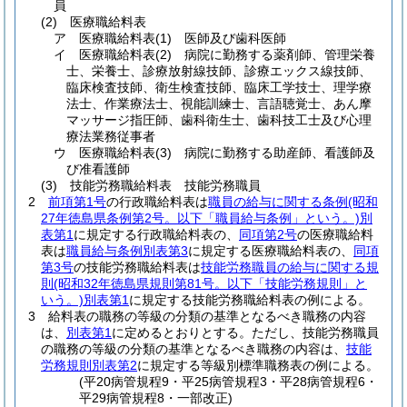
員
(2)
医療職給料表
ア
医療職給料表
(1)
医師及び歯科医師
イ
医療職給料表
(2)
病院に勤務する薬剤師、管理栄養
士、栄養士、診療放射線技師、診療エックス線技師、
臨床検査技師、衛生検査技師、臨床工学技士、理学療
法士、作業療法士、視能訓練士、言語聴覚士、あん摩
マッサージ指圧師、歯科衛生士、歯科技工士及び心理
療法業務従事者
ウ
医療職給料表
(3)
病院に勤務する助産師、看護師及
び准看護師
(3)
技能労務職給料表 技能労務職員
2
前項第1号
の行政職給料表は
職員の給与に関する条例
(昭和
27年徳島県条例第2号。以下「職員給与条例」という。)
別
表第1
に規定する行政職給料表の、
同項第2号
の医療職給料
表は
職員給与条例別表第3
に規定する医療職給料表の、
同項
第3号
の技能労務職給料表は
技能労務職員の給与に関する規
則
(昭和32年徳島県規則第81号。以下「技能労務規則」と
いう。)
別表第1
に規定する技能労務職給料表の例による。
3
給料表の職務の等級の分類の基準となるべき職務の内容
は、
別表第1
に定めるとおりとする。
ただし、技能労務職員
の職務の等級の分類の基準となるべき職務の内容は、
技能
労務規則別表第2
に規定する等級別標準職務表の例による。
(平20病管規程9・平25病管規程3・平28病管規程6・
平29病管規程8・一部改正)