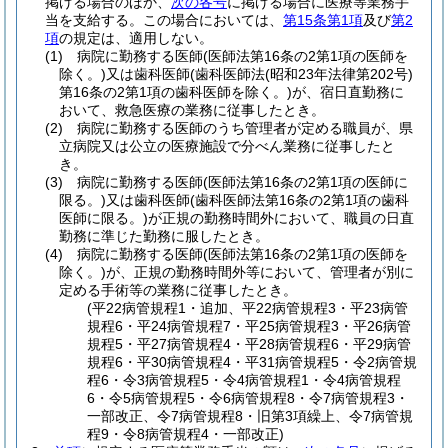
掲げる場合のほか、
次の各号
に掲げる場合に医療等業務手
当を支給する。
この場合においては、
第15条第1項
及び
第2
項
の規定は、適用しない。
(1)
病院に勤務する医師
(医師法第16条の2第1項の医師を
除く。)
又は歯科医師
(歯科医師法
(昭和23年法律第202号)
第16条の2第1項の歯科医師を除く。)
が、宿日直勤務に
おいて、救急医療の業務に従事したとき。
(2)
病院に勤務する医師のうち管理者が定める職員が、県
立病院又は公立の医療施設で分べん業務に従事したと
き。
(3)
病院に勤務する医師
(医師法第16条の2第1項の医師に
限る。)
又は歯科医師
(歯科医師法第16条の2第1項の歯科
医師に限る。)
が正規の勤務時間外において、職員の日直
勤務に準じた勤務に服したとき。
(4)
病院に勤務する医師
(医師法第16条の2第1項の医師を
除く。)
が、正規の勤務時間外等において、管理者が別に
定める手術等の業務に従事したとき。
(平22病管規程1・追加、平22病管規程3・平23病管
規程6・平24病管規程7・平25病管規程3・平26病管
規程5・平27病管規程4・平28病管規程6・平29病管
規程6・平30病管規程4・平31病管規程5・令2病管規
程6・令3病管規程5・令4病管規程1・令4病管規程
6・令5病管規程5・令6病管規程8・令7病管規程3・
一部改正、令7病管規程8・旧第3項繰上、令7病管規
程9・令8病管規程4・一部改正)