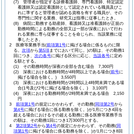
(7)
管理者が指定する診療看護師、専門看護師、特定認定
看護師又は認定看護師として認定されている職員及びこ
れに準ずると管理者が認める資格を有する職員が、その
専門性に関する業務、研究又は指導に従事したとき。
(8)
病院に勤務する助産師、看護師又は准看護師が正規の
勤務時間による勤務の全部又は一部が深夜において行わ
れる業務に専ら従事することを命じられ、当該業務に従
事したとき。
2
医療等業務手当
(
前項第1号
に掲げる場合に係るものに限
る。
次項
から
第5項
までにおいて同じ。)
の額は、その勤務1
回につき、
次の各号
に掲げる区分に応じ、
当該各号
に定め
る額とする。
(1)
その勤務時間が深夜の全部を含む場合 7,300円
(2)
深夜における勤務時間が4時間以上である場合
(
前号
に
掲げる場合を除く。)
3,550円
(3)
深夜における勤務時間が2時間以上4時間未満である場
合
(1号及び2号に掲げる場合を除く。)
3,100円
(4)
深夜における勤務時間が2時間未満である場合 2,150
円
3
前項第1号
の規定にかかわらず、その勤務
(
同項第2号
から
第4号
に掲げる場合に係る勤務を除く。)
が1月につき4回を
超える場合におけるその超える勤務に係る医療等業務手当
の額は、その勤務1回につき1万300円とする。
4
第2項第2号
から
第4号
の規定にかかわらず、その勤務
(
同
項第1号
に掲げる場合に係る勤務を除く。)
が1月につき8回