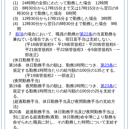
(1)
24時間の全部にわたって勤務した場合 12時間
(2)
8時30分から17時15分まで又は17時15分から翌日の8
時30分まで勤務した場合 6時間
(3)
12時30分から17時15分まで勤務した場合 3時間
(4)
12時30分から翌日の8時30分まで勤務した場合 9時
間
7
前項
の場合において、職員の勤務が
第22条
の当直勤務を
兼ねている場合であっても、宿日直手当は支給しない。
(平18病管規程9・平19病管規程2・平20病管規程6・
平21病管規程8・平22病管規程3・令5病管規程5・一
部改正)
(休日勤務手当)
第18条
休日勤務手当の額は、勤務1時間につき、
第23条
に
規定する勤務1時間当たりの給与額の100分の135とする。
(平19病管規程2・一部改正)
(夜間勤務手当)
第19条
夜間勤務手当の額は、勤務1時間につき、
第23条
に
規定する勤務1時間当たりの給与額の100分の25を支給す
る。
(超過勤務手当、休日勤務手当及び夜間勤務手当の支給方
法)
第20条
超過勤務手当、休日勤務手当及び夜間勤務手当は、
別に定める超過勤務
(夜勤、休日勤務)
命令簿により勤務を
命ぜられた職員に対し、その勤務した時間について支給す
る。