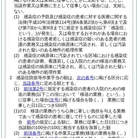
掲げる作業又は業務に従事したときに支給する。
ただし、
当該作業又は業務に主として従事しない場合には、支給し
ない。
(1)
感染症の予防及び感染症の患者に対する医療に関する
法律
(平成10年法律第114号)
第6条第2項から第4項まで及
び第7項から第9項までに規定する感染症
(以下「感染症」
という。)
が発生し、又は発生するおそれがある場合にお
ける感染症の患者若しくは感染症の疑いのある患者の救
護の業務又は感染症の病原体に汚染され、若しくは汚染
された疑いのある物件の処理作業
(2)
感染症の病原体に汚染されている区域における感染症
の患者の診療、看護若しくは入院のための移送の業務又
は感染症の病原体に汚染され、若しくは汚染された疑い
のある物件の処理作業
2
感染症防疫等作業手当の額は、
次の各号
に掲げる区分に応
じ、
当該各号
に定める額とする。
(1)
前項第2号
に規定する感染症の患者の入院のための移
送の業務
(以下この項において「移送の業務」という。)
に従事した場合
(
次号
に掲げる場合を除く。)
業務に従
事した日1日につき550円
(1)の2
移送の業務のうち心身に著しい負担を与える業務
であって感染症の患者に接して行うものに従事した場
合
前号
の規定による額に、業務に従事した日1日につき
当該額の100分の100に相当する額を加算した額
(2)
前項各号
に掲げる作業又は業務
(移送の業務を除く。)