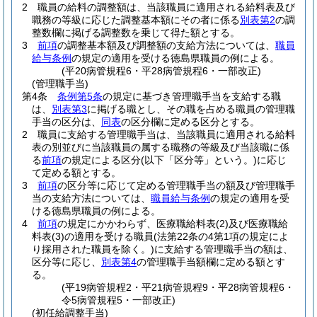
2
職員の給料の調整額は、当該職員に適用される給料表及び
職務の等級に応じた調整基本額にその者に係る
別表第2
の調
整数欄に掲げる調整数を乗じて得た額とする。
3
前項
の調整基本額及び調整額の支給方法については、
職員
給与条例
の規定の適用を受ける徳島県職員の例による。
(平20病管規程6・平28病管規程6・一部改正)
(管理職手当)
第4条
条例第5条
の規定に基づき管理職手当を支給する職
は、
別表第3
に掲げる職とし、その職を占める職員の管理職
手当の区分は、
同表
の区分欄に定める区分とする。
2
職員に支給する管理職手当は、当該職員に適用される給料
表の別並びに当該職員の属する職務の等級及び当該職に係
る
前項
の規定による区分
(以下「区分等」という。)
に応じ
て定める額とする。
3
前項
の区分等に応じて定める管理職手当の額及び管理職手
当の支給方法については、
職員給与条例
の規定の適用を受
ける徳島県職員の例による。
4
前項
の規定にかかわらず、医療職給料表
(2)
及び医療職給
料表
(3)
の適用を受ける職員
(法第22条の4第1項の規定によ
り採用された職員を除く。)
に支給する管理職手当の額は、
区分等に応じ、
別表第4
の管理職手当額欄に定める額とす
る。
(平19病管規程2・平21病管規程9・平28病管規程6・
令5病管規程5・一部改正)
(初任給調整手当)