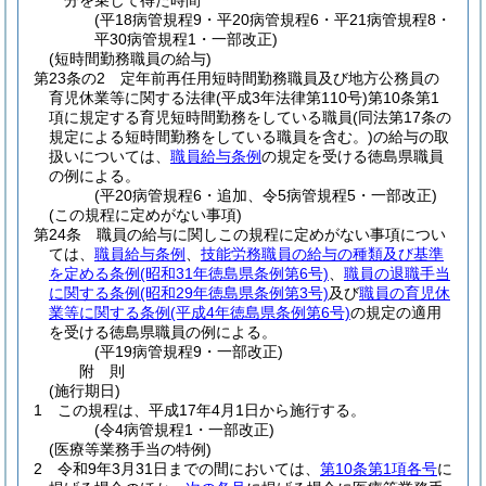
分を乗じて得た時間
(平18病管規程9・平20病管規程6・平21病管規程8・
平30病管規程1・一部改正)
(短時間勤務職員の給与)
第23条の2
定年前再任用短時間勤務職員及び地方公務員の
育児休業等に関する法律
(平成3年法律第110号)
第10条第1
項に規定する育児短時間勤務をしている職員
(同法第17条の
規定による短時間勤務をしている職員を含む。)
の給与の取
扱いについては、
職員給与条例
の規定を受ける徳島県職員
の例による。
(平20病管規程6・追加、令5病管規程5・一部改正)
(この規程に定めがない事項)
第24条
職員の給与に関しこの規程に定めがない事項につい
ては、
職員給与条例
、
技能労務職員の給与の種類及び基準
を定める条例
(昭和31年徳島県条例第6号)
、
職員の退職手当
に関する条例
(昭和29年徳島県条例第3号)
及び
職員の育児休
業等に関する条例
(平成4年徳島県条例第6号)
の規定の適用
を受ける徳島県職員の例による。
(平19病管規程9・一部改正)
附
則
(施行期日)
1
この規程は、平成17年4月1日から施行する。
(令4病管規程1・一部改正)
(医療等業務手当の特例)
2
令和9年3月31日までの間においては、
第10条第1項各号
に