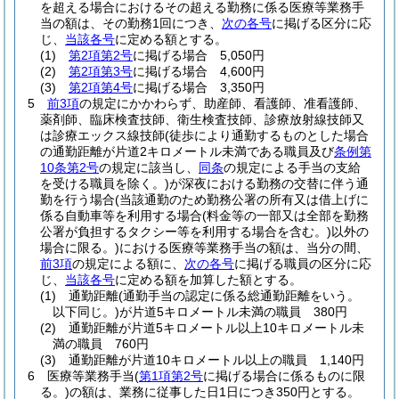
を超える場合におけるその超える勤務に係る医療等業務手
当の額は、その勤務1回につき、
次の各号
に掲げる区分に応
じ、
当該各号
に定める額とする。
(1)
第2項第2号
に掲げる場合 5,050円
(2)
第2項第3号
に掲げる場合 4,600円
(3)
第2項第4号
に掲げる場合 3,350円
5
前3項
の規定にかかわらず、助産師、看護師、准看護師、
薬剤師、臨床検査技師、衛生検査技師、診療放射線技師又
は診療エックス線技師
(徒歩により通勤するものとした場合
の通勤距離が片道2キロメートル未満である職員及び
条例第
10条第2号
の規定に該当し、
同条
の規定による手当の支給
を受ける職員を除く。)
が深夜における勤務の交替に伴う通
勤を行う場合
(当該通勤のため勤務公署の所有又は借上げに
係る自動車等を利用する場合
(料金等の一部又は全部を勤務
公署が負担するタクシー等を利用する場合を含む。)
以外の
場合に限る。)
における医療等業務手当の額は、当分の間、
前3項
の規定による額に、
次の各号
に掲げる職員の区分に応
じ、
当該各号
に定める額を加算した額とする。
(1)
通勤距離
(通勤手当の認定に係る総通勤距離をいう。
以下同じ。)
が片道5キロメートル未満の職員 380円
(2)
通勤距離が片道5キロメートル以上10キロメートル未
満の職員 760円
(3)
通勤距離が片道10キロメートル以上の職員 1,140円
6
医療等業務手当
(
第1項第2号
に掲げる場合に係るものに限
る。)
の額は、業務に従事した日1日につき350円とする。