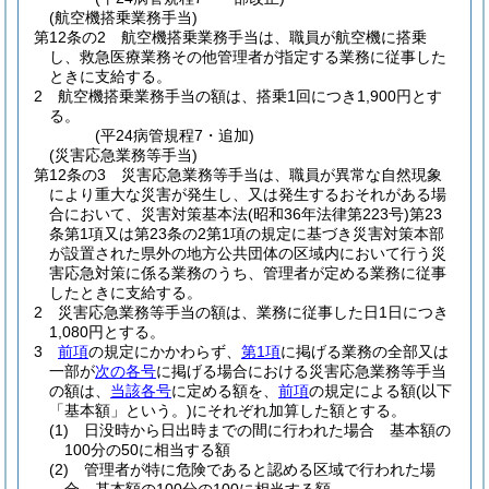
(航空機搭乗業務手当)
第12条の2
航空機搭乗業務手当は、職員が航空機に搭乗
し、救急医療業務その他管理者が指定する業務に従事した
ときに支給する。
2
航空機搭乗業務手当の額は、搭乗1回につき1,900円とす
る。
(平24病管規程7・追加)
(災害応急業務等手当)
第12条の3
災害応急業務等手当は、職員が異常な自然現象
により重大な災害が発生し、又は発生するおそれがある場
合において、災害対策基本法
(昭和36年法律第223号)
第23
条第1項又は第23条の2第1項の規定に基づき災害対策本部
が設置された県外の地方公共団体の区域内において行う災
害応急対策に係る業務のうち、管理者が定める業務に従事
したときに支給する。
2
災害応急業務等手当の額は、業務に従事した日1日につき
1,080円とする。
3
前項
の規定にかかわらず、
第1項
に掲げる業務の全部又は
一部が
次の各号
に掲げる場合における災害応急業務等手当
の額は、
当該各号
に定める額を、
前項
の規定による額
(以下
「基本額」という。)
にそれぞれ加算した額とする。
(1)
日没時から日出時までの間に行われた場合 基本額の
100分の50に相当する額
(2)
管理者が特に危険であると認める区域で行われた場