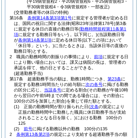
(平19病管規程2・平20病管規程6・平25病管規程3・
平30病管規程4・令3病管規程8・一部改正)
(交替勤務者等の休日の特例)
第16条
条例第14条第3項第1号
に規定する管理者が定める日
は、国民の祝日に関する法律
(昭和23年法律第178号)
第3条
に規定する休日の直後の勤務日等
(
勤務時間規程第11条第1
項
に規定する勤務日等をいう。以下同じ。)
(当該勤務日等
が
条例第14条第1項
に定める休日等
(以下この項において
「休日等」という。)
に当たるときは、当該休日等の直後の
勤務日等)
とする。
2
職員の勤務時間の割振りの事情により、
前項
に規定する日
により難い場合においては、課又は病院の長は、管理者の
承認を得て、他の日とすることができる。
(超過勤務手当)
第17条
超過勤務手当の額は、勤務1時間につき、
第23条
に
規定する勤務1時間当たりの給与額に
次の各号
に掲げる勤務
の区分に応じ、
当該各号
に定める割合
(その勤務が午後10時
から翌日の午前5時までの間である場合には、その割合に
100分の25を加算した割合)
を乗じて得た額とする。
(1)
正規の勤務時間が割り振られた日
(
次条
の規定により
正規の勤務時間中に勤務した職員に休日勤務手当が支給
されることとなる日を除く。)
における勤務 100分の
125
(2)
前号
に掲げる勤務以外の勤務 100分の135
2
条例第13条第2項
の規定により支給する超過勤務手当の額