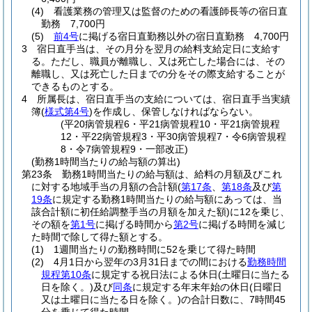
(4)
看護業務の管理又は監督のための看護師長等の宿日直
勤務 7,700円
(5)
前4号
に掲げる宿日直勤務以外の宿日直勤務 4,700円
3
宿日直手当は、その月分を翌月の給料支給定日に支給す
る。
ただし、職員が離職し、又は死亡した場合には、その
離職し、又は死亡した日までの分をその際支給することが
できるものとする。
4
所属長は、宿日直手当の支給については、宿日直手当実績
簿
(
様式第4号
)
を作成し、保管しなければならない。
(平20病管規程6・平21病管規程10・平21病管規程
12・平22病管規程3・平30病管規程7・令6病管規程
8・令7病管規程9・一部改正)
(勤務1時間当たりの給与額の算出)
第23条
勤務1時間当たりの給与額は、給料の月額及びこれ
に対する地域手当の月額の合計額
(
第17条
、
第18条
及び
第
19条
に規定する勤務1時間当たりの給与額にあっては、当
該合計額に初任給調整手当の月額を加えた額)
に12を乗じ、
その額を
第1号
に掲げる時間から
第2号
に掲げる時間を減じ
た時間で除して得た額とする。
(1)
1週間当たりの勤務時間に52を乗じて得た時間
(2)
4月1日から翌年の3月31日までの間における
勤務時間
規程第10条
に規定する祝日法による休日
(土曜日に当たる
日を除く。)
及び
同条
に規定する年末年始の休日
(日曜日
又は土曜日に当たる日を除く。)
の合計日数に、7時間45