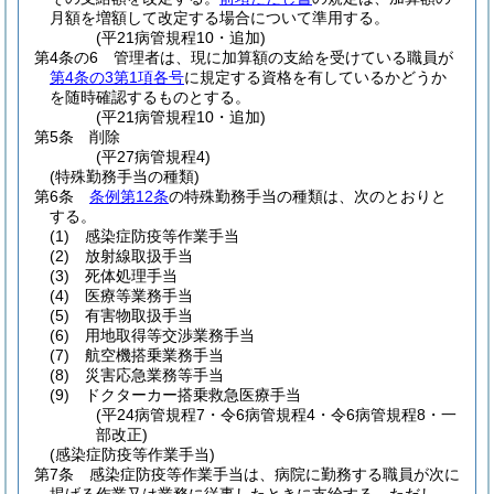
月額を増額して改定する場合について準用する。
(平21病管規程10・追加)
第4条の6
管理者は、現に加算額の支給を受けている職員が
第4条の3第1項各号
に規定する資格を有しているかどうか
を随時確認するものとする。
(平21病管規程10・追加)
第5条
削除
(平27病管規程4)
(特殊勤務手当の種類)
第6条
条例第12条
の特殊勤務手当の種類は、次のとおりと
する。
(1)
感染症防疫等作業手当
(2)
放射線取扱手当
(3)
死体処理手当
(4)
医療等業務手当
(5)
有害物取扱手当
(6)
用地取得等交渉業務手当
(7)
航空機搭乗業務手当
(8)
災害応急業務等手当
(9)
ドクターカー搭乗救急医療手当
(平24病管規程7・令6病管規程4・令6病管規程8・一
部改正)
(感染症防疫等作業手当)
第7条
感染症防疫等作業手当は、病院に勤務する職員が次に