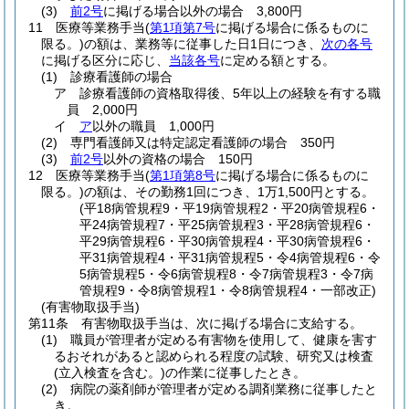
(3)
前2号
に掲げる場合以外の場合 3,800円
11
医療等業務手当
(
第1項第7号
に掲げる場合に係るものに
限る。)
の額は、業務等に従事した日1日につき、
次の各号
に掲げる区分に応じ、
当該各号
に定める額とする。
(1)
診療看護師の場合
ア
診療看護師の資格取得後、5年以上の経験を有する職
員 2,000円
イ
ア
以外の職員 1,000円
(2)
専門看護師又は特定認定看護師の場合 350円
(3)
前2号
以外の資格の場合 150円
12
医療等業務手当
(
第1項第8号
に掲げる場合に係るものに
限る。)
の額は、その勤務1回につき、1万1,500円とする。
(平18病管規程9・平19病管規程2・平20病管規程6・
平24病管規程7・平25病管規程3・平28病管規程6・
平29病管規程6・平30病管規程4・平30病管規程6・
平31病管規程4・平31病管規程5・令4病管規程6・令
5病管規程5・令6病管規程8・令7病管規程3・令7病
管規程9・令8病管規程1・令8病管規程4・一部改正)
(有害物取扱手当)
第11条
有害物取扱手当は、次に掲げる場合に支給する。
(1)
職員が管理者が定める有害物を使用して、健康を害す
るおそれがあると認められる程度の試験、研究又は検査
(立入検査を含む。)
の作業に従事したとき。
(2)
病院の薬剤師が管理者が定める調剤業務に従事したと
き。