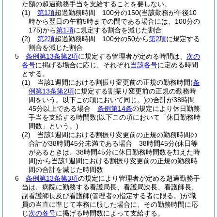
た額の超過勤務手当を支給することを要しない。
(1)
第1項
超過勤務時間 100分の150
(当該勤務が午後10
時から翌日の午前5時までの間である場合には、100分の
175)
から
第1項
に規定する割合を減じた割合
(2)
第2項
超過勤務時間 100分の50から
第2項
に規定する
割合を減じた割合
5
条例第13条第2項
に規定する管理者が定める時間は、
次の
各号
に掲げる場合に応じ、それぞれ
当該各号
に定める時間
とする。
(1)
当該1週間における割振り変更前の正規の勤務時間
(
条
例第13条第2項
に規定する割振り変更前の正規の勤務時
間をいう。以下この項において同じ。)
の合計が38時間
45分以上である場合
条例第14条
の規定により休日勤務
手当を支給する時間数
(以下この項において「休日勤務時
間数」という。)
(2)
当該1週間における割振り変更前の正規の勤務時間の
合計が38時間45分未満である場合 38時間45分
(休日等
があるときは、38時間45分に休日勤務時間数を加えた時
間)
から当該1週間における割振り変更前の正規の勤務時
間の合計を減じた時間数
6
条例第13条第3項
の規定により管理者が定める超過勤務手
当は、病院に勤務する看護局長、看護局次長、看護師長、
副看護師長及び看護師
(管理者の指定する者に限る。)
が職
員の当直に準じて本務に服した場合に、その勤務時間に応
じ
次の各号
に掲げる時間数によって支給する。