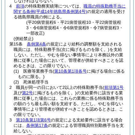
しなければならない。
4
前項
の特殊勤務実績簿については、
職員の特殊勤務手当に
関する条例
(平成14年徳島県条例第4号)
の規定の適用を受け
る徳島県職員の例による。
(平20病管規程6・平21病管規程10・平22病管規程
3・令6病管規程4・令6病管規程8・令7病管規程3・
一部改正)
(併給禁止)
第15条
条例第4条
の規定により給料の調整額を支給される
職員には、特殊勤務手当
(次に掲げるものを除く。)
を支給
しない。
ただし、やむを得ない事情等により本務以外の業
務に従事した場合において、管理者が併給すべきことを認
めるときは、この限りでない。
(1)
医療等業務手当
(
第10条第1項各号
に掲げる場合に係る
ものに限る。)
(2)
死体処理手当
2
職員が同一の日において2以上の特殊勤務手当
(
前項第1号
及び
第2号
に掲げるものを除く。)
の支給要件に該当する業
務に従事した場合には、これらの業務に係る特殊勤務手当
の額のうち最も高い額を支給する。
ただし、やむを得ない
事情等により管理者が併給すべきことを認めるときは、こ
の限りでない。
3
第10条第1項第6号
の規定による支給要件に該当する場合
には、
条例第17条
の規定による管理職員特別勤務手当を支
給しない。