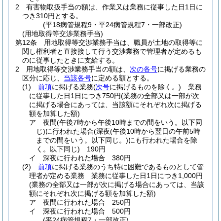
2
有害物取扱手当の額は、作業又は業務に従事した日1日に
つき310円とする。
(平18病管規程9・平24病管規程7・一部改正)
(用地取得等交渉業務手当)
第12条
用地取得等交渉業務手当は、職員が土地の取得等に
関し権利者と直接接して行う交渉業務で管理者が定めるも
のに従事したときに支給する。
2
用地取得等交渉業務手当の額は、
次の各号
に掲げる業務の
区分に応じ、
当該各号
に定める額とする。
(1)
前項
に掲げる業務
(
次号
に掲げるものを除く。)
業務
に従事した日1日につき750円
(業務の全部又は一部が次
に掲げる場合にあっては、当該額にそれぞれ次に掲げる
額を加算した額)
ア
夜間
(午後7時から午後10時までの間をいう。以下同
じ)
に行われた場合
(深夜
(午後10時から翌日の午前5時
までの間をいう。以下同じ。)
にも行われた場合を除
く。以下同じ)
190円
イ
深夜に行われた場合 380円
(2)
前項
に掲げる業務のうち特に困難であるものとして管
理者が定める業務 業務に従事した日1日につき1,000円
(業務の全部又は一部が次に掲げる場合にあっては、当該
額にそれぞれ次に掲げる額を加算した額)
ア
夜間に行われた場合 250円
イ
深夜に行われた場合 500円
(平24病管規程7・一部改正)