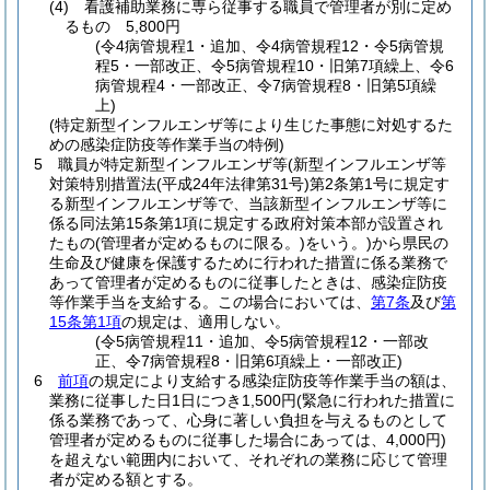
(4)
看護補助業務に専ら従事する職員で管理者が別に定め
るもの 5,800円
(令4病管規程1・追加、令4病管規程12・令5病管規
程5・一部改正、令5病管規程10・旧第7項繰上、令6
病管規程4・一部改正、令7病管規程8・旧第5項繰
上)
(特定新型インフルエンザ等により生じた事態に対処するた
めの感染症防疫等作業手当の特例)
5
職員が特定新型インフルエンザ等
(新型インフルエンザ等
対策特別措置法
(平成24年法律第31号)
第2条第1号に規定す
る新型インフルエンザ等で、当該新型インフルエンザ等に
係る同法第15条第1項に規定する政府対策本部が設置され
たもの
(管理者が定めるものに限る。)
をいう。)
から県民の
生命及び健康を保護するために行われた措置に係る業務で
あって管理者が定めるものに従事したときは、感染症防疫
等作業手当を支給する。
この場合においては、
第7条
及び
第
15条第1項
の規定は、適用しない。
(令5病管規程11・追加、令5病管規程12・一部改
正、令7病管規程8・旧第6項繰上・一部改正)
6
前項
の規定により支給する感染症防疫等作業手当の額は、
業務に従事した日1日につき1,500円
(緊急に行われた措置に
係る業務であって、心身に著しい負担を与えるものとして
管理者が定めるものに従事した場合にあっては、4,000円)
を超えない範囲内において、それぞれの業務に応じて管理
者が定める額とする。