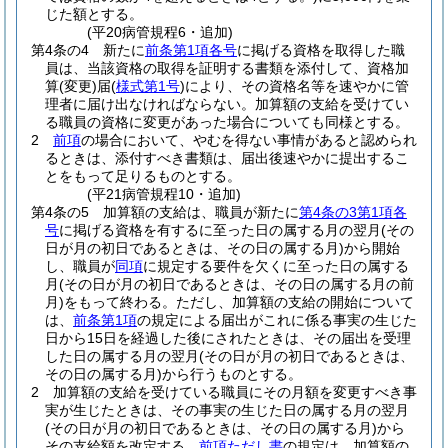
じた額とする。
(平20病管規程6・追加)
第4条の4
新たに
前条第1項各号
に掲げる資格を取得した職
員は、当該資格の取得を証明する書類を添付して、資格加
算
(変更)
届
(
様式第1号
)
により、その資格名等を速やかに管
理者に届け出なければならない。
加算額の支給を受けてい
る職員の資格に変更があった場合についても同様とする。
2
前項
の場合において、やむを得ない事情があると認められ
るときは、添付すべき書類は、届出後速やかに提出するこ
とをもって足りるものとする。
(平21病管規程10・追加)
第4条の5
加算額の支給は、職員が新たに
第4条の3第1項各
号
に掲げる資格を有するに至った日の属する月の翌月
(その
日が月の初日であるときは、その日の属する月)
から開始
し、職員が
同項
に規定する要件を欠くに至った日の属する
月
(その日が月の初日であるときは、その日の属する月の前
月)
をもって終わる。
ただし、加算額の支給の開始について
は、
前条第1項
の規定による届出がこれに係る事実の生じた
日から15日を経過した後にされたときは、その届出を受理
した日の属する月の翌月
(その日が月の初日であるときは、
その日の属する月)
から行うものとする。
2
加算額の支給を受けている職員にその月額を変更すべき事
実が生じたときは、その事実の生じた日の属する月の翌月
(その日が月の初日であるときは、その日の属する月)
から
その支給額を改定する。
前項ただし書
の規定は、加算額の