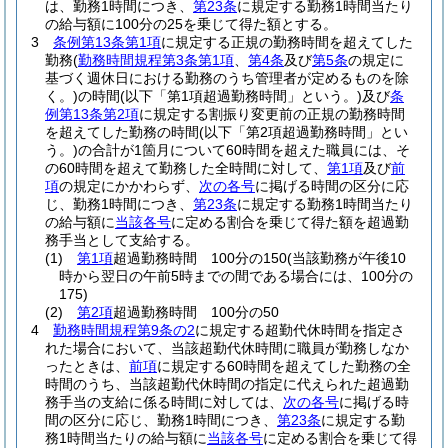
は、勤務1時間につき、
第23条
に規定する勤務1時間当たり
の給与額に100分の25を乗じて得た額とする。
3
条例第13条第1項
に規定する正規の勤務時間を超えてした
勤務
(
勤務時間規程第3条第1項
、
第4条
及び
第5条
の規定に
基づく週休日における勤務のうち管理者が定めるものを除
く。)
の時間
(以下「第1項超過勤務時間」という。)
及び
条
例第13条第2項
に規定する割振り変更前の正規の勤務時間
を超えてした勤務の時間
(以下「第2項超過勤務時間」とい
う。)
の合計が1箇月について60時間を超えた職員には、そ
の60時間を超えて勤務した全時間に対して、
第1項
及び
前
項
の規定にかかわらず、
次の各号
に掲げる時間の区分に応
じ、勤務1時間につき、
第23条
に規定する勤務1時間当たり
の給与額に
当該各号
に定める割合を乗じて得た額を超過勤
務手当として支給する。
(1)
第1項
超過勤務時間 100分の150
(当該勤務が午後10
時から翌日の午前5時までの間である場合には、100分の
175)
(2)
第2項
超過勤務時間 100分の50
4
勤務時間規程第9条の2
に規定する超勤代休時間を指定さ
れた場合において、当該超勤代休時間に職員が勤務しなか
ったときは、
前項
に規定する60時間を超えてした勤務の全
時間のうち、当該超勤代休時間の指定に代えられた超過勤
務手当の支給に係る時間に対しては、
次の各号
に掲げる時
間の区分に応じ、勤務1時間につき、
第23条
に規定する勤
務1時間当たりの給与額に
当該各号
に定める割合を乗じて得