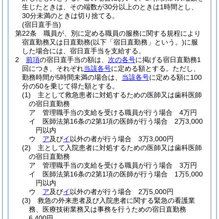
生じたときは、その端数が30分以上のときは1時間とし、
30分未満のときは切り捨てる。
(宿日直手当)
第22条
職員が、別に定める職員の服務に関する規程により
宿直勤務又は日直勤務
(以下「宿日直勤務」という。)
に服
した場合には、宿日直手当を支給する。
2
前項
の宿日直手当の額は、
次の各号
に掲げる宿日直勤務1
回につき、それぞれ
当該各号
に定める額とする。
ただし、
勤務時間が5時間未満の場合は、
当該各号
に定める額に100
分の50を乗じて得た額とする。
(1)
主として救急患者に対処するための医師又は歯科医師
の宿日直勤務
ア
管理職手当の支給を受ける職員が行う場合 4万円
イ
医師法第16条の2第1項の医師が行う場合 2万3,000
円以内
ウ
ア
及び
イ
以外の者が行う場合 3万3,000円
(2)
主として入院患者に対処するための医師又は歯科医師
の宿日直勤務
ア
管理職手当の支給を受ける職員が行う場合 3万円
イ
医師法第16条の2第1項の医師が行う場合 1万5,000
円以内
ウ
ア
及び
イ
以外の者が行う場合 2万5,000円
(3)
救急の外来患者及び入院患者に関する緊急の看護業
務、医療技術業務又は事務を行うための宿日直勤務
6,400円