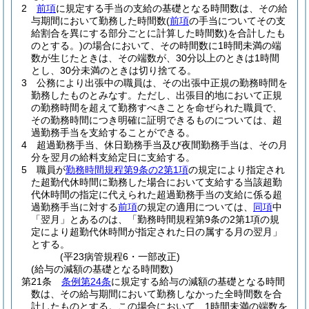
2
前項
に規定する手当の支給の基礎となる時間数は、その給
与期間において勤務した時間数
(
前項
の手当についてその支
給割合を異にする部分ごとに計算した時間数)
を合計したも
のとする。
)の場合において、その時間数に1時間未満の端
数が生じたときは、その端数が、30分以上のときは1時間
とし、30分未満のときは切り捨てる。
3
公務により出張中の職員は、その出張中正規の勤務時間を
勤務したものとみなす。
ただし、出張目的地において正規
の勤務時間を超えて勤務すべきことを命ぜられた職員で、
その勤務時間につき明確に証明できるものについては、超
過勤務手当を支給することができる。
4
超過勤務手当、休日勤務手当及び夜間勤務手当は、その月
分を翌月の給料支給定日に支給する。
5
職員が
勤務時間規程第9条の2第1項
の規定により指定され
た超勤代休時間に勤務した場合において支給する当該超勤
代休時間の指定に代えられた超過勤務手当の支給に係る超
過勤務手当に対する
前項
の規定の適用については、
同項
中
「翌月」とあるのは、「勤務時間規程第9条の2第1項の規
定により超勤代休時間が指定された日の属する月の翌月」
とする。
(平23病管規程6・一部改正)
(給与の減額の基礎となる時間数)
第21条
条例第24条
に規定する給与の減額の基礎となる時間
数は、その給与期間において勤務しなかった全時間数を合
計したものとする。
この場合において、1時間未満の端数を