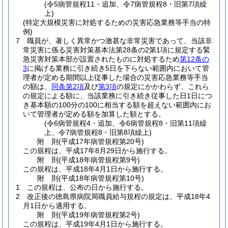
(令5病管規程11・追加、令7病管規程8・旧第7項繰
上)
(特定大規模災害に対処するための災害応急業務等手当の特
例)
7
職員が、著しく異常かつ激甚な非常災害であって、当該非
常災害に係る災害対策基本法第28条の2第1項に規定する緊
急災害対策本部が設置されたものに対処するため
第12条の
3
に掲げる業務に引き続き5日を下らない範囲内において管
理者が定める期間以上従事した場合の災害応急業務等手当
の額は、
同条第2項
及び
第3項
の規定にかかわらず、これら
の規定による額に、当該業務に引き続き従事した日1日につ
き基本額の100分の100に相当する額を超えない範囲内にお
いて管理者が定める額を加算した額とする。
(令6病管規程4・追加、令6病管規程8・旧第11項繰
上、令7病管規程8・旧第8項繰上)
附
則
(平成17年
病管規程第20号)
この規程は、平成17年8月29日から施行する。
附
則
(平成18年
病管規程第9号)
この規程は、平成18年4月1日から施行する。
附
則
(平成18年
病管規程第10号)
1
この規程は、公布の日から施行する。
2
改正後の徳島県病院局職員給与規程の規定は、平成18年4
月1日から適用する。
附
則
(平成19年
病管規程第2号)
この規程は、平成19年4月1日から施行する。