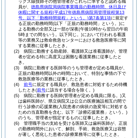
ックス線技師その他管理者がこれらに準ずると認める職
員が、
徳島県病院局病院事業職員の勤務時間、休日及び
休暇に関する規程
(平成17年徳島県病院局管理規程第13
号。以下「勤務時間規程」という。)
第7条第1項
に規定す
る正規の勤務時間
(以下「正規の勤務時間」という。)
に
よる勤務の全部又は一部が深夜
(午後10時から翌日の午前
5時までの間をいう。以下同じ。)
において行われる看護
等の業務又は救命救急センターにおける救急医療等に関
する業務に従事したとき。
(2)
病院に勤務する助産師、看護師又は准看護師が、管理
者が定める特に高度又は困難な看護業務に従事したと
き。
(3)
病院に勤務する医師等のうち管理者が定める職員が、
正規の勤務時間以外の時間において、特別な事情の下で
救急医療等の業務に従事したとき。
(4)
前号
に規定する職員が、救急患者に対処するため待機
したとき
(
前号
に該当する場合を除く。)
(5)
病院に勤務する医師
(管理者が定める職員に限る。)
又
は歯科医師が、県立病院又は公立の医療施設相互の間で
行う診療の応援業務
(入院患者の病状の急変等に対処する
ための当直勤務を含む。以下「診療応援業務」という。)
のうち、管理者が指定するものに従事したとき。
(6)
管理職手当の支給を受ける医師又は歯科医師が、正規
の勤務時間外において、解剖、手術、救急医療又は容態
が著しく悪化した患者の診療業務等に従事したとき。