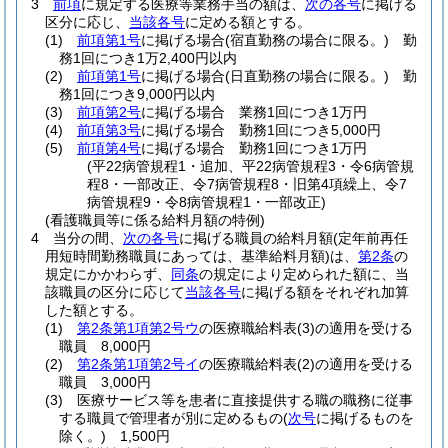
3
前項
に規定する医療等業務手当の額は、
次の各号
に掲げる
区分に応じ、
当該各号
に定める額とする。
(1)
前項第1号
に掲げる場合
(宿直勤務の場合に限る。)
勤
務1回につき1万2,400円以内
(2)
前項第1号
に掲げる場合
(日直勤務の場合に限る。)
勤
務1回につき9,000円以内
(3)
前項第2号
に掲げる場合 業務1回につき1万円
(4)
前項第3号
に掲げる場合 勤務1回につき5,000円
(5)
前項第4号
に掲げる場合 勤務1回につき1万円
(平22病管規程1・追加、平22病管規程3・令6病管規
程8・一部改正、令7病管規程8・旧第4項繰上、令7
病管規程9・令8病管規程1・一部改正)
(看護職員等に係る給料月額の特例)
4
当分の間、
次の各号
に掲げる職員の給料月額
(定年前再任
用短時間勤務職員にあっては、基準給料月額)
は、
第2条
の
規定にかかわらず、
同条
の規定により定められた額に、当
該職員の区分に応じて
当該各号
に掲げる額をそれぞれ加算
した額とする。
(1)
第2条第1項第2号ウ
の医療職給料表
(3)
の適用を受ける
職員 8,000円
(2)
第2条第1項第2号イ
の医療職給料表
(2)
の適用を受ける
職員 3,000円
(3)
医療サービス等を患者に直接提供する職の職務に従事
する職員で管理者が別に定めるもの
(
次号
に掲げるものを
除く。)
1,500円