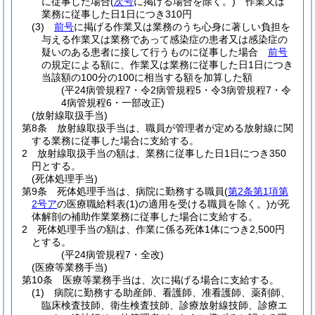
に従事した場合
(
次号
に掲げる場合を除く。)
作業又は
業務に従事した日1日につき310円
(3)
前号
に掲げる作業又は業務のうち心身に著しい負担を
与える作業又は業務であって感染症の患者又は感染症の
疑いのある患者に接して行うものに従事した場合
前号
の規定による額に、作業又は業務に従事した日1日につき
当該額の100分の100に相当する額を加算した額
(平24病管規程7・令2病管規程5・令3病管規程7・令
4病管規程6・一部改正)
(放射線取扱手当)
第8条
放射線取扱手当は、職員が管理者が定める放射線に関
する業務に従事した場合に支給する。
2
放射線取扱手当の額は、業務に従事した日1日につき350
円とする。
(死体処理手当)
第9条
死体処理手当は、病院に勤務する職員
(
第2条第1項第
2号ア
の医療職給料表
(1)
の適用を受ける職員を除く。)
が死
体解剖の補助作業業務に従事した場合に支給する。
2
死体処理手当の額は、作業に係る死体1体につき2,500円
とする。
(平24病管規程7・全改)
(医療等業務手当)
第10条
医療等業務手当は、次に掲げる場合に支給する。
(1)
病院に勤務する助産師、看護師、准看護師、薬剤師、
臨床検査技師、衛生検査技師、診療放射線技師、診療エ