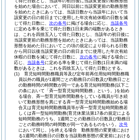
て得た日数とし、当該年の初日後に当該変更後の勤務形態
を始めた場合において、同日以前に当該変更前の勤務形態
を始めたときにあっては、当該日数から当該年において当
該変更の日の前日までに使用した年次有給休暇の日数を減
じて得た日数に、
次の各号
に掲げる場合に応じ、
当該各号
に定める率を乗じて得た日数
(1日未満の端数があるとき
は、これを四捨五入して得た日数)
とし、当該年の初日後に
当該変更前の勤務形態を始めたときにあっては、当該勤務
形態を始めた日においてこの項の規定により得られる日数
から同日以後当該変更の日の前日までに使用した年次有給
休暇の日数を減じて得た日数に、
次の各号
に掲げる場合に
応じ、
当該各号
に定める率を乗じて得た日数
(1日未満の端
数があるときは、これを四捨五入して得た日数)
とする。
(1)
育児短時間勤務職員等及び定年前再任用短時間勤務職
員以外の職員が1週間ごとの勤務日の日数及び勤務日ごと
の勤務時間の時間数が同一である育児短時間勤務
(以下こ
の条において「斉一型育児短時間勤務」という。)
を始め
る場合、斉一型育児短昨間勤務をしている職員が引き続
いて勤務形態を異にする斉一型育児短時間勤務始める場
合又は育児短時間勤務職員等が斉一型育児短時間勤務若
しくは斉一型短時間勤務
(育児休業法第17条の規定による
短時間勤務のうち、1週間ごとの勤務日の日数及び勤務日
ごとの勤務時間の時間数が同一であるものをいう。
次号
において同じ。)
を終える場合 勤務形態の変更後におけ
る1週間の勤務日の日数を当該勤務形態の変更前における