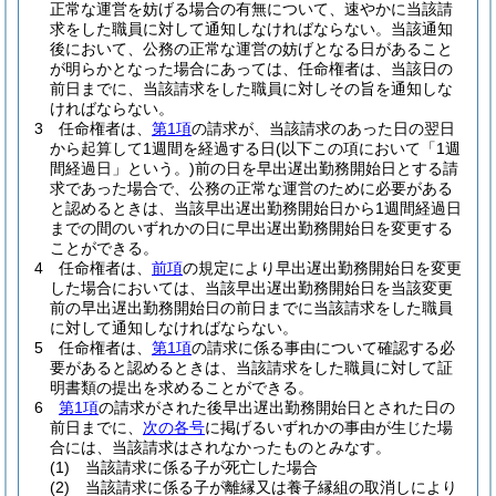
正常な運営を妨げる場合の有無について、速やかに当該請
求をした職員に対して通知しなければならない。
当該通知
後において、公務の正常な運営の妨げとなる日があること
が明らかとなった場合にあっては、任命権者は、当該日の
前日までに、当該請求をした職員に対しその旨を通知しな
ければならない。
3
任命権者は、
第1項
の請求が、当該請求のあった日の翌日
から起算して1週間を経過する日
(以下この項において「1週
間経過日」という。)
前の日を早出遅出勤務開始日とする請
求であった場合で、公務の正常な運営のために必要がある
と認めるときは、当該早出遅出勤務開始日から1週間経過日
までの間のいずれかの日に早出遅出勤務開始日を変更する
ことができる。
4
任命権者は、
前項
の規定により早出遅出勤務開始日を変更
した場合においては、当該早出遅出勤務開始日を当該変更
前の早出遅出勤務開始日の前日までに当該請求をした職員
に対して通知しなければならない。
5
任命権者は、
第1項
の請求に係る事由について確認する必
要があると認めるときは、当該請求をした職員に対して証
明書類の提出を求めることができる。
6
第1項
の請求がされた後早出遅出勤務開始日とされた日の
前日までに、
次の各号
に掲げるいずれかの事由が生じた場
合には、当該請求はされなかったものとみなす。
(1)
当該請求に係る子が死亡した場合
(2)
当該請求に係る子が離縁又は養子縁組の取消しにより