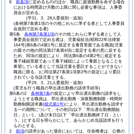
6
前各項
に定めるもののほか、職員に超過勤務を命ずる場合
における時間及び月数の上限に関し必要な事項は、人事委
員会が定める。
(平31、3、28人委規則・追加)
(条例第7条第1項のその他これらに準ずる者として人事委員
会規則で定める者)
第5条
条例第7条第1項
のその他これらに準ずる者として人
事委員会規則で定める者は、児童福祉法
(昭和22年法律第
164号)
第6条の4第1号に規定する養育里親である職員
(児童
の親その他の同法第27条第4項に規定する者の意に反する
ため、同項の規定により、同法第6条の4第2号に規定する
養子縁組里親であって養子縁組によって養親となることを
希望している者として当該児童を委託することができない
職員に限る。)
に同法第27条第1項第3号の規定により委託
されている当該児童とする。
(平29、3、21人委規則・追加)
(育児を行う職員の早出遅出勤務の請求手続等)
第5条の2
条例第7条
の規定により早出遅出勤務の請求をし
ようとする職員は、早出遅出勤務・深夜勤務制限・時間外
勤務制限請求書
(
様式第1号
)
により、早出遅出勤務を請求す
る一の期間について、その初日
(以下「早出遅出勤務開始
日」という。)
及び末日
(以下「早出遅出勤務終了日」とい
う。)
とする日を明らかにして、あらかじめ当該請求を行う
ものとする。
2
前項
の請求があった場合においては、任命権者は、公務の