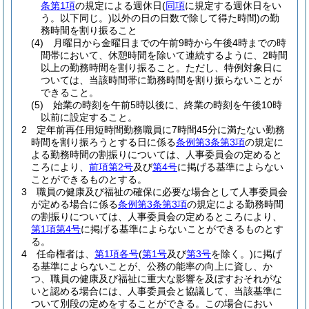
条第1項
の規定による週休日
(
同項
に規定する週休日をい
う。以下同じ。)
以外の日の日数で除して得た時間)
の勤
務時間を割り振ること
(4)
月曜日から金曜日までの午前9時から午後4時までの時
間帯において、休憩時間を除いて連続するように、2時間
以上の勤務時間を割り振ること。
ただし、特例対象日に
ついては、当該時間帯に勤務時間を割り振らないことが
できること。
(5)
始業の時刻を午前5時以後に、終業の時刻を午後10時
以前に設定すること。
2
定年前再任用短時間勤務職員に7時間45分に満たない勤務
時間を割り振ろうとする日に係る
条例第3条第3項
の規定に
よる勤務時間の割振りについては、人事委員会の定めると
ころにより、
前項第2号
及び
第4号
に掲げる基準によらない
ことができるものとする。
3
職員の健康及び福祉の確保に必要な場合として人事委員会
が定める場合に係る
条例第3条第3項
の規定による勤務時間
の割振りについては、人事委員会の定めるところにより、
第1項第4号
に掲げる基準によらないことができるものとす
る。
4
任命権者は、
第1項各号
(
第1号
及び
第3号
を除く。)
に掲げ
る基準によらないことが、公務の能率の向上に資し、か
つ、職員の健康及び福祉に重大な影響を及ぼすおそれがな
いと認める場合には、人事委員会と協議して、当該基準に
ついて別段の定めをすることができる。この場合におい