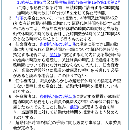
13条第1項第2号
又は
警察職員給与条例第15条第1項第2号
に掲げる勤務に係る時間 当該時間に該当する60時間超
過時間の時間数に100分の15を乗じて得た時間数
3
前項
の場合において、その指定は、4時間又は7時間45分
(年次有給休暇の時間に連続して超勤代休時間を指定する場
合にあっては、当該年次有給休暇の時間の時間数と当該超
勤代休時間の時間数を合計した時間数が4時間又は7時間45
分となる時間)
を単位として行うものとする。
4
任命権者は、
条例第7条の3第1項
の規定に基づき1回の勤
務に割り振られた勤務時間の一部について超勤代休時間を
指定する場合には、
第1項
に規定する期間内にある勤務日等
の始業の時刻から連続し、又は終業の時刻まで連続する勤
務時間について行わなければならない。
ただし、任命権者
が、業務の運営並びに職員の健康及び福祉を考慮して必要
があると認める場合は、この限りでない。
5
任命権者は、職員があらかじめ超勤代休時間の指定を希望
しない旨申し出た場合には、超勤代休時間を指定しないも
のとする。
6
任命権者は、
条例第7条の3第1項
に規定する措置が60時間
超過時間の勤務をした職員の健康及び福祉の確保に特に配
慮したものであることに鑑み、
前項
に規定する場合を除
き、当該職員に対して超勤代休時間を指定するよう努める
ものとする。
7
超勤代休時間の指定の手続に関し必要な事項は、人事委員
会が定める。