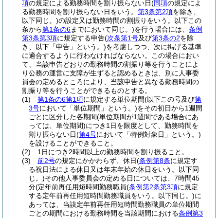
項
の規定による勤務時間を割り振らない日
(
同項
の規定によ
る勤務時間を割り振らない日をいう。
第3条第2項
を除き、
以下同じ。)
の設定又は勤務時間の割振りをいう。以下この
条から
第1条の6
までにおいて同じ。)
を行う場合には、
条例
第3条第3項
に規定する申告
(
次条第1号
及び
第3条の2
を除
き、以下「申告」という。)
を考慮しつつ、次に掲げる基準
に適合するように行わなければならない。この場合におい
て、当該申告どおりの勤務時間の割振り等を行うことによ
り公務の運営に支障が生ずると認めるときは、別に人事委
員会の定めるところにより、当該申告と異なる勤務時間の
割振り等を行うことができるものとする。
(1)
第1条の6第1項
に規定する単位期間
(以下この号及び
第
3号
において「単位期間」という。)
をその初日から1週間
ごとに区分した各期間
(単位期間が1週間である場合にあ
っては、単位期間)
につき1日を限度として、勤務時間を
割り振らない日
(
第4号
において「特例対象日」という。)
を設けることができること。
(2)
1日につき2時間以上の勤務時間を割り振ること。
(3)
前2号
の規定にかかわらず、休日
(
条例第8条
に規定す
る祝日法による休日又は年末年始の休日をいう。以下同
じ。)
その他人事委員会の定める日については、7時間45
分
(定年前再任用短時間勤務職員
(
条例第2条第3項
に規定
する定年前再任用短時間勤務職員をいう。以下同じ。)
に
あっては、当該定年前再任用短時間勤務職員の単位期間
ごとの期間における勤務時間を当該期間における
条例第3