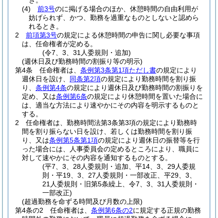
き。
(4)
前3号
のに掲げる場合のほか、休憩時間の自由利用が
妨げられず、かつ、勤務を過重なものとしないと認めら
れるとき。
2
前項第3号
の規定による休憩時間の申告に関し必要な事項
は、任命権者が定める。
(令7、3、31人委規則・追加)
(週休日及び勤務時間の割振り等の明示)
第4条
任命権者は、
条例第3条第1項ただし書
の規定により
週休日を設け、
同条第2項
の規定により勤務時間を割り振
り、
条例第4条
の規定により週休日及び勤務時間の割振りを
定め、又は
条例第6条
の規定により休憩時間を置いた場合に
は、適当な方法により速やかにその内容を明示するものと
する。
2
任命権者は、勤務時間法第3条第3項の規定により勤務時
間を割り振らない日を設け、若しくは勤務時間を割り振
り、又は
条例第5条第1項
の規定により週休日の振替等を行
った場合には、人事委員会の定めるところにより、職員に
対して速やかにその内容を通知するものとする。
(平7、3、28人委規則・追加、平14、3、29人委規
則・平19、3、27人委規則・一部改正、平29、3、
21人委規則・旧第5条繰上、令7、3、31人委規則・
一部改正)
(超過勤務を命ずる時間及び月数の上限)
第4条の2
任命権者は、
条例第6条の2
に規定する正規の勤務