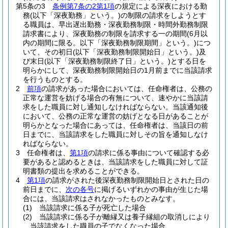
第5条の3
条例第7条の2第1項
の規定による深夜における勤
務
(以下「深夜勤務」という。)
の制限の請求をしようとす
る職員は、早出遅出勤務・深夜勤務制限・時間外勤務制限
請求書により、深夜勤務の制限を請求する一の期間
(6月以
内の期間に限る。以下「深夜勤務制限期間」という。)
につ
いて、その初日
(以下「深夜勤務制限開始日」という。)
及
び末日
(以下「深夜勤務制限終了日」という。)
とする日を
明らかにして、深夜勤務制限開始日の1月前までに当該請求
を行うものとする。
2
前項
の請求があった場合においては、任命権者は、公務の
正常な運営を妨げる場合の有無について、速やかに当該請
求をした職員に対し通知しなければならない。
当該通知後
において、公務の正常な運営の妨げとなる日があることが
明らかとなった場合にあっては、任命権者は、当該日の前
日までに、当該請求をした職員に対しその旨を通知しなけ
ればならない。
3
任命権者は、
第1項
の請求に係る事由について確認する必
要があると認めるときは、当該請求をした職員に対して証
明書類の提出を求めることができる。
4
第1項
の請求がされた後深夜勤務制限開始日とされた日の
前日までに、
次の各号
に掲げるいずれかの事由が生じた場
合には、当該請求はされなかったものとみなす。
(1)
当該請求に係る子が死亡した場合
(2)
当該請求に係る子が離縁又は養子縁組の取消しにより
当該請求をした職員の子でなくなった場合