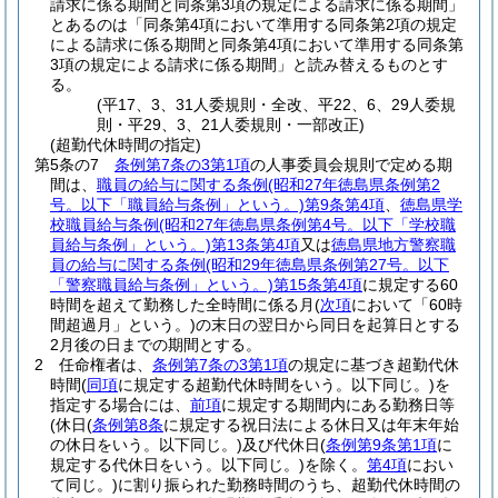
請求に係る期間と同条第3項の規定による請求に係る期間」
とあるのは「同条第4項において準用する同条第2項の規定
による請求に係る期間と同条第4項において準用する同条第
3項の規定による請求に係る期間」と読み替えるものとす
る。
(平17、3、31人委規則・全改、平22、6、29人委規
則・平29、3、21人委規則・一部改正)
(超勤代休時間の指定)
第5条の7
条例第7条の3第1項
の人事委員会規則で定める期
間は、
職員の給与に関する条例
(昭和27年徳島県条例第2
号。以下「職員給与条例」という。)
第9条第4項
、
徳島県学
校職員給与条例
(昭和27年徳島県条例第4号。以下「学校職
員給与条例」という。)
第13条第4項
又は
徳島県地方警察職
員の給与に関する条例
(昭和29年徳島県条例第27号。以下
「警察職員給与条例」という。)
第15条第4項
に規定する60
時間を超えて勤務した全時間に係る月
(
次項
において「60時
間超過月」という。)
の末日の翌日から同日を起算日とする
2月後の日までの期間とする。
2
任命権者は、
条例第7条の3第1項
の規定に基づき超勤代休
時間
(
同項
に規定する超勤代休時間をいう。以下同じ。)
を
指定する場合には、
前項
に規定する期間内にある勤務日等
(休日
(
条例第8条
に規定する祝日法による休日又は年末年始
の休日をいう。以下同じ。)
及び代休日
(
条例第9条第1項
に
規定する代休日をいう。以下同じ。)
を除く。
第4項
におい
て同じ。)
に割り振られた勤務時間のうち、超勤代休時間の