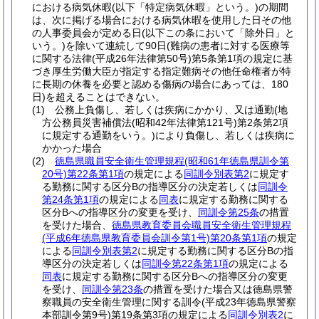
における病気休暇
(以下「特定病気休暇」という。)
の期間
は、次に掲げる場合における病気休暇を使用した日その他
の人事委員会が定める日
(以下この条において「除外日」と
いう。)
を除いて連続して90日
(難病の患者に対する医療等
に関する法律
(平成26年法律第50号)
第5条第1項の規定に基
づき厚生労働大臣が指定する指定難病その他任命権者が特
に長期の休養を必要と認める傷病の場合にあっては、180
日)
を超えることはできない。
(1)
公務上負傷し、若しくは疾病にかかり、又は通勤
(地
方公務員災害補償法
(昭和42年法律第121号)
第2条第2項
に規定する通勤をいう。)
により負傷し、若しくは疾病に
かかった場合
(2)
徳島県職員安全衛生管理規程
(昭和61年徳島県訓令第
20号)
第22条第1項
の規定による
同訓令別表第2
に規定す
る勤務に関する区分Bの指導区分の決定若しくは
同訓令
第24条第1項
の規定による
同表
に規定する勤務に関する
区分Bへの指導区分の変更を受け、
同訓令第25条
の措置
を受けた場合、
徳島県教育委員会職員安全衛生管理規程
(平成6年徳島県教育委員会訓令第1号)
第20条第1項
の規定
による
同訓令別表第2
に規定する勤務に関する区分Bの指
導区分の決定若しくは
同訓令第22条第1項
の規定による
同表
に規定する勤務に関する区分Bへの指導区分の変更
を受け、
同訓令第23条
の措置を受けた場合又は徳島県警
察職員の安全衛生管理に関する訓令
(平成23年徳島県警察
本部訓令第9号)
第19条第3項の規定による
同訓令別表2
に