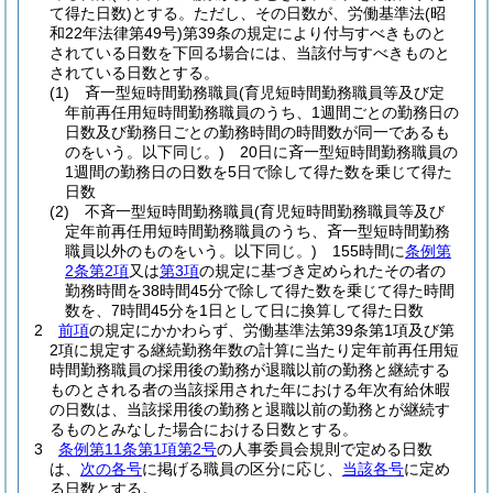
て得た日数)
とする。
ただし、その日数が、労働基準法
(昭
和22年法律第49号)
第39条の規定により付与すべきものと
されている日数を下回る場合には、当該付与すべきものと
されている日数とする。
(1)
斉一型短時間勤務職員
(育児短時間勤務職員等及び定
年前再任用短時間勤務職員のうち、1週間ごとの勤務日の
日数及び勤務日ごとの勤務時間の時間数が同一であるも
のをいう。以下同じ。)
20日に斉一型短時間勤務職員の
1週間の勤務日の日数を5日で除して得た数を乗じて得た
日数
(2)
不斉一型短時間勤務職員
(育児短時間勤務職員等及び
定年前再任用短時間勤務職員のうち、斉一型短時間勤務
職員以外のものをいう。以下同じ。)
155時間に
条例第
2条第2項
又は
第3項
の規定に基づき定められたその者の
勤務時間を38時間45分で除して得た数を乗じて得た時間
数を、7時間45分を1日として日に換算して得た日数
2
前項
の規定にかかわらず、労働基準法第39条第1項及び第
2項に規定する継続勤務年数の計算に当たり定年前再任用短
時間勤務職員の採用後の勤務が退職以前の勤務と継続する
ものとされる者の当該採用された年における年次有給休暇
の日数は、当該採用後の勤務と退職以前の勤務とが継続す
るものとみなした場合における日数とする。
3
条例第11条第1項第2号
の人事委員会規則で定める日数
は、
次の各号
に掲げる職員の区分に応じ、
当該各号
に定め
る日数とする。