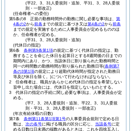
(平22、3、31人委規則・追加、平31、3、28人委規
則・一部改正)
(任命権者への委任)
第5条の8
正規の勤務時間外の勤務に関し必要な事項は、
第
4条の2
から
前条
までの規定に基づき又は
第4条の2
から
前条
までの規定を実施するために人事委員会が定めるもののほ
か、任命権者が定める。
(平31、3、28人委規則・追加)
(代休日の指定)
第6条
条例第9条第1項
の規定に基づく代休日の指定は、勤
務することを命じた休日を起算日とする8週間後の日までの
期間内にあり、かつ、当該休日に割り振られた勤務時間と
同一の時間数の勤務時間が割り振られた勤務日等
(
条例第7
条の3第1項
の規定により超勤代休時間が指定された勤務日
等及び休日を除く。)
について行わなければならない。
2
任命権者は、職員があらかじめ代休日の指定を希望しない
旨申し出た場合には、代休日を指定しないものとする。
3
代休日の指定の手続に関し必要な事項は、人事委員会が定
める。
(平7、3、28人委規則・追加、平22、3、31人委規
則・平31、3、28人委規則・一部改正)
(年次有給休暇の日数)
第7条
条例第11条第1項第1号
の人事委員会規則で定める日
数は、
次の各号
に掲げる職員の区分に応じ、
当該各号
に定
める日数
(1日未満の端数があるときは、これを四捨五入し