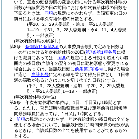
いて、直近の勤務形態の変更の日における年次有給休暇の
日数が当該変更の日の前日における年次有給休暇の日数を
下回るときは、
同項
の規定にかかわらず、当該変更の日の
前日における年次有給休暇の日数とする。
(平20、2、29人委規則・追加、平21人委規則
1―19・平31、3、28人委規則・令4、11、4人委規
則・一部改正)
(年次有給休暇の繰越し)
第8条
条例第11条第2項
の人事委員会規則で定める日数は、
一の年における年次有給休暇の20日
(
第7条第1項各号
に掲
げる職員にあっては、
同条
の規定による日数)
を超えない範
囲内の残日数
(当該年の翌年の初日に勤務形態が変更される
場合にあっては、当該残日勤に
前条第1項各号
に掲げる場合
に応じ、
当該各号
に定める率を乗じて得た日数とし、1日未
満の端数があるときはこれを切り捨てた日数)
とする。
(平7、3、28人委規則・追加、平20、2、29人委規
則・平21人委規則1―19・一部改正)
(年次有給休暇の単位)
第9条
年次有給休暇の単位は、1日、半日又は1時間とす
る。
ただし、育児短時間勤務職員等及び定年前再任用短時
間勤務職員にあっては、1日又は1時間とする。
2
前項
の規定にかかわらず、年次有給休暇の残日数の全てを
使用する場合において、当該残日数に1時間未満の端数があ
るときは、当該残日数の全てを使用することができるもの
とする。