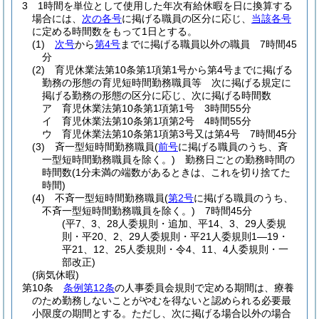
3
1時間を単位として使用した年次有給休暇を日に換算する
場合には、
次の各号
に掲げる職員の区分に応じ、
当該各号
に定める時間数をもって1日とする。
(1)
次号
から
第4号
までに掲げる職員以外の職員 7時間45
分
(2)
育児休業法第10条第1項第1号から第4号までに掲げる
勤務の形態の育児短時間勤務職員等 次に掲げる規定に
掲げる勤務の形態の区分に応じ、次に掲げる時間数
ア
育児休業法第10条第1項第1号 3時間55分
イ
育児休業法第10条第1項第2号 4時間55分
ウ
育児休業法第10条第1項第3号又は第4号 7時間45分
(3)
斉一型短時間勤務職員
(
前号
に掲げる職員のうち、斉
一型短時間勤務職員を除く。)
勤務日ごとの勤務時間の
時間数
(1分未満の端数があるときは、これを切り捨てた
時間)
(4)
不斉一型短時間勤務職員
(
第2号
に掲げる職員のうち、
不斉一型短時間勤務職員を除く。)
7時間45分
(平7、3、28人委規則・追加、平14、3、29人委規
則・平20、2、29人委規則・平21人委規則1―19・
平21、12、25人委規則・令4、11、4人委規則・一
部改正)
(病気休暇)
第10条
条例第12条
の人事委員会規則で定める期間は、療養
のため勤務しないことがやむを得ないと認められる必要最
小限度の期間とする。
ただし、次に掲げる場合以外の場合