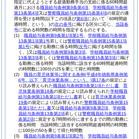
指定に代えようとする超過勤務手当の支給に係る60時間超
過月における
職員給与条例第9条第4項
、
学校職員給与条例
第13条第4項
又は
警察職員給与条例第15条第4項
の規定の適
用を受ける時間
(以下この項及び
第6項
において「60時間超
過時間」という。)
の
次の各号
に掲げる区分に応じ、
当該各
号
に定める時間数の時間を指定するものとする。
(1)
職員給与条例第9条第1項第1号
、
学校職員給与条例第
13条第1項第1号
若しくは
警察職員給与条例第15条第1項
第1号
に掲げる勤務に係る時間
(
次号
に掲げる時間を除
く。)
又は
職員給与条例第9条第3項
、
学校職員給与条例第
13条第3項
若しくは
警察職員給与条例第15条第3項
に掲げ
る勤務に係る時間 当該時間に該当する60時間超過時間
の時間数に100分の25を乗じて得た時間数
(2)
職員の育児休業等に関する条例
(平成4年徳島県条例第
6号。以下「育児休業条例」という。)
第17条
の規定によ
り読み替えられた
職員給与条例第9条第1項ただし書
、
育
児休業条例第18条
の規定により読み替えられた
学校職員
給与条例第13条第1項ただし書
若しくは
育児休業条例第
19条
の規定により読み替えられた
警察職員給与条例第15
条第1項ただし書
又は
職員給与条例第9条第2項
、
学校職
員給与条例第13条第2項
若しくは
警察職員給与条例第15
条第2項
に規定する7時間45分に達するまでの間の勤務に
係る時間 当該時間に該当する60時間超過時間の時間数
に100分の50を乗じて得た時間数
(3)
職員給与条例第9条第1項第2号
、
学校職員給与条例第