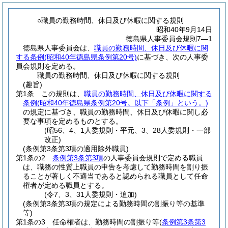
○職員の勤務時間、休日及び休暇に関する規則
昭和40年9月14日
徳島県人事委員会規則7―1
徳島県人事委員会は、
職員の勤務時間、休日及び休暇に関
する条例(昭和40年徳島県条例第20号)
に基づき、次の人事委
員会規則を定める。
職員の勤務時間、休日及び休暇に関する規則
(趣旨)
第1条
この規則は、
職員の勤務時間、休日及び休暇に関する
条例
(昭和40年徳島県条例第20号。以下「条例」という。)
の規定に基づき、職員の勤務時間、休日及び休暇に関し必
要な事項を定めるものとする。
(昭56、4、1人委規則・平元、3、28人委規則・一部
改正)
(条例第3条第3項の適用除外職員)
第1条の2
条例第3条第3項
の人事委員会規則で定める職員
は、職務の性質上職員の申告を考慮して勤務時間を割り振
ることが著しく不適当であると認められる職員として任命
権者が定める職員とする。
(令7、3、31人委規則・追加)
(条例第3条第3項の規定による勤務時間の割振り等の基準
等)
第1条の3
任命権者は、勤務時間の割振り等
(
条例第3条第3