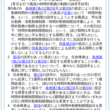
(育児を行う職員の時間外勤務の制限の請求手続等)
第5条の5
条例第7条の2第2項
又は
第3項
の規定により正規の
勤務時間外の勤務
(以下この条及び
次条
において「時間外勤
務」という。)
の制限の請求をしようとする職員は、早出遅
出勤務・深夜勤務制限・時間外勤務制限請求書により、時
間外勤務の制限を請求する一の期間について、その初日
(以
下「時間外勤務制限開始日」という。)
及び期間
(1年又は1
年に満たない月を単位とする期間に限る。)
を明らかにし
て、時間外勤務制限開始日の前日までに当該請求を行うも
のとする。
この場合において、
同条第2項
の規定による請求
に係る期間と
同条第3項
の規定による請求に係る期間とが重
複しないようにするものとする。
2
前項
の請求があった場合においては、任命権者は、
条例第
7条の2第2項
又は
第3項
に規定する措置を講ずることが著し
く困難であるかどうかについて、速やかに当該請求をした
職員に対して通知しなければならない。
3
任命権者は、
第1項
の請求が、当該請求のあった日の翌日
から起算して1週間を経過する日
(以下この項において「1週
間経過日」という。)
前の日を時間外勤務制限開始日とする
請求であった場合で、
条例第7条の2第2項
又は
第3項
に規定
する措置を講ずるために必要があると認めるときは、当該
時間外勤務制限開始日から1週間経過日までの間のいずれか
の日に時間外勤務制限開始日を変更することができる。
4
任命権者は、
前項
の規定により時間外勤務制限開始日を変