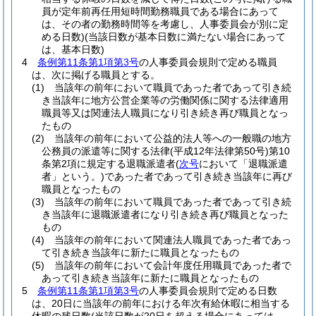
員が定年前再任用短時間勤務職員である場合にあって
は、その者の勤務時間等を考慮し、人事委員会が別に定
める日数)
(当該日数が基本日数に満たない場合にあって
は、基本日数)
4
条例第11条第1項第3号
の人事委員会規則で定める職員
は、次に掲げる職員とする。
(1)
当該年の前年において職員であった者であって引き続
き当該年に地方公営企業等の労働関係に関する法律適用
職員等又は関連法人職員になり引き続き再び職員となっ
たもの
(2)
当該年の前年において公益的法人等への一般職の地方
公務員の派遣等に関する法律
(平成12年法律第50号)
第10
条第2項に規定する退職派遣者
(
次号
において「退職派遣
者」という。)
であった者であって引き続き当該年に再び
職員となったもの
(3)
当該年の前年において職員であった者であって引き続
き当該年に退職派遣者になり引き続き再び職員となった
もの
(4)
当該年の前年において関連法人職員であった者であっ
て引き続き当該年に新たに職員となったもの
(5)
当該年の前年において会計年度任用職員であった者で
あって引き続き当該年に新たに職員となったもの
5
条例第11条第1項第3号
の人事委員会規則で定める日数
は、20日に当該年の前年における年次有給休暇に相当する