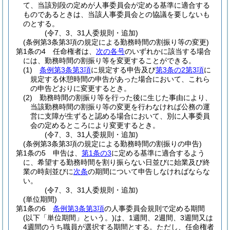
て、当該別段の定めが人事委員会が定める基準に適合する
ものであるときは、当該人事委員会との協議を要しないも
のとする。
(令7、3、31人委規則・追加)
(条例第3条第3項の規定による勤務時間の割振り等の変更)
第1条の4
任命権者は、
次の各号
のいずれかに該当する場合
には、勤務時間の割振り等を変更することができる。
(1)
条例第3条第3項
に規定する申告及び
第3条の2第3項
に
規定する休憩時間の申告があった場合において、これら
の申告どおりに変更するとき。
(2)
勤務時間の割振り等を行った後に生じた事由により、
当該勤務時間の割振り等の変更を行わなければ公務の運
営に支障が生ずると認める場合において、別に人事委員
会の定めるところにより変更するとき。
(令7、3、31人委規則・追加)
(条例第3条第3項の規定による勤務時間の割振りの申告)
第1条の5
申告は、
第1条の3
に定める基準に適合するよう
に、希望する勤務時間を割り振らない日並びに始業及び終
業の時刻並びに
次条
の期間について申告しなければならな
い。
(令7、3、31人委規則・追加)
(単位期間)
第1条の6
条例第3条第3項
の人事委員会規則で定める期間
(以下「単位期間」という。)
は、1週間、2週間、3週間又は
4週間のうち職員が選択する期間とする。
ただし、任命権者