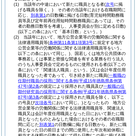
(1)
当該年の中途において新たに職員となる者
(
次号
に掲
げる職員を除く。)
その者の当該年における在職期間に
応じ、
別表第1
の日数欄に掲げる日数
(育児短時間勤務職
員等及び定年前再任用短時間勤務職員にあっては、その
者の勤務日数等を考慮し、人事委員会が別に定める日数)
(以下この条において「基本日数」という。)
(2)
当該年において、地方公営企業等の労働関係に関する
法律適用職員等
(
条例第11条第1項第3号
に規定する地方
公営企業等の労働関係に関する法律適用職員等をいう。
以下この条において同じ。)
、国若しくは地方公共団体の
事務若しくは事業と密接な関連を有する業務を行う法人
のうち人事委員会で定めるものに使用される者
(以下この
条において「関連法人職員」という。)
又は会計年度任用
職員となった者であって、引き続き新たに職員
(
一般職の
任期付職員の採用に関する条例
(平成15年徳島県条例第
47号)
第2条
の規定により採用された職員及び
一般職の任
期付研究員の採用等に関する条例
(平成21年徳島県条例第
87号)
第3条
の規定により採用された職員を除く。以下こ
の号及び
次項各号
において同じ。)
となったもの 地方公
営企業等の労働関係に関する法律適用職員等、関連法人
職員又は会計年度任用職員となった日において新たに職
員となったものとみなした場合におけるその者の在職期
間に応じた
別表第1
の日数欄に掲げる日数から、新たに職
員となった日の前日までの間に使用した年次有給休暇に
相当する休暇の日数を減じて得た日数
(この号に掲げる職