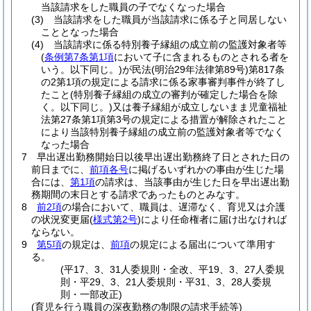
当該請求をした職員の子でなくなった場合
(3)
当該請求をした職員が当該請求に係る子と同居しない
こととなった場合
(4)
当該請求に係る特別養子縁組の成立前の監護対象者等
(
条例第7条第1項
において子に含まれるものとされる者を
いう。以下同じ。)
が民法
(明治29年法律第89号)
第817条
の2第1項の規定による請求に係る家事審判事件が終了し
たこと
(特別養子縁組の成立の審判が確定した場合を除
く。以下同じ。)
又は養子縁組が成立しないまま児童福祉
法第27条第1項第3号の規定による措置が解除されたこと
により当該特別養子縁組の成立前の監護対象者等でなく
なった場合
7
早出遅出勤務開始日以後早出遅出勤務終了日とされた日の
前日までに、
前項各号
に掲げるいずれかの事由が生じた場
合には、
第1項
の請求は、当該事由が生じた日を早出遅出勤
務期間の末日とする請求であったものとみなす。
8
前2項
の場合において、職員は、遅滞なく、育児又は介護
の状況変更届
(
様式第2号
)
により任命権者に届け出なければ
ならない。
9
第5項
の規定は、
前項
の規定による届出について準用す
る。
(平17、3、31人委規則・全改、平19、3、27人委規
則・平29、3、21人委規則・平31、3、28人委規
則・一部改正)
(育児を行う職員の深夜勤務の制限の請求手続等)