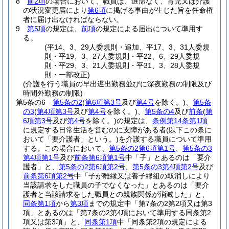
8
前2項
の場合において、職員は、遅滞なく、育児又は介護
の状況変更届により
第6項
に掲げる事由が生じた旨を任命権
者に届け出なければならない。
9
第5項
の規定は、
前項
の規定による届出について準用す
る。
(平14、3、29人委規則・追加、平17、3、31人委規
則・平19、3、27人委規則・平22、6、29人委規
則・平29、3、21人委規則・平31、3、28人委規
則・一部改正)
(介護を行う職員の早出遅出勤務並びに深夜勤務の制限及び
時間外勤務の制限)
第5条の6
第5条の2
(
第6項第3号
及び
第4号
を除く。)
、
第5条
の3
(
第4項第3号
及び
第4号
を除く。)
、
第5条の4
及び
前条
(
第
6項第3号
及び
第4号
を除く。)
の規定は、
条例第14条第1項
に規定する日常生活を営むのに支障がある者
(以下この条に
おいて「要介護者」という。)
を介護する職員について準用
する。
この場合において、
第5条の2第6項第1号
、
第5条の3
第4項第1号
及び
前条第6項第1号
中「子」とあるのは「要介
護者」と、
第5条の2第6項第2号
、
第5条の3第4項第2号
及び
前条第6項第2号
中「子が離縁又は養子縁組の取消しにより
当該請求をした職員の子でなくなった」とあるのは「要介
護者と当該請求をした職員との親族関係が消滅した」と、
同条第1項
から
第3項
までの規定中「第7条の2第2項又は第3
項」とあるのは「第7条の2第4項において準用する同条第2
項又は第3項」と、
同条第1項
中「同条第2項の規定による