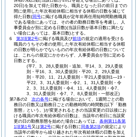
休暇の残日数
(当該日数が20日を超える場合にあっては、
20日)
を加えて得た日数から、職員となった日の前日までの
間に使用した年次有給休暇に相当する休暇の日数を減じて
得た日数
(
同号
に掲げる職員が定年前再任用短時間勤務職員
である場合にあっては、その者の勤務日数等を考慮し、人
事委員会が別に定める日数)
(当該日数が基本日数に満たな
い場合にあっては、基本日数)
とする。
6
第3項第2号
に掲げる職員及び
前項
の規定の適用を受ける
職員のうちその者の使用した年次有給休暇に相当する休暇
の日数が明らかでないものの年次有給休暇の日数について
は、これらの規定にかかわらず、人事委員会が別に定める
日数とする。
(平7、3、28人委規則・追加、平14、3、29人委規
則・平16、3、30人委規則・平20、2、29人委規
則・平20、11、21人委規則・平21人委規則1―19・
平22、3、31人委規則・令2、1、31人委規則・令
2、3、31人委規則・令4、11、4人委規則・令7、
3、31人委規則・令7、7、8人委規則・一部改正)
第7条の2
次の各号
に掲げる場合において、1週間ごとの勤
務日の日数又は勤務日ごとの勤務時間の時間数
(以下「勤務
形態」という。)
が変更されるときの当該変更の日以後にお
ける職員の年次有給休暇の日数は、当該年の初日に当該変
更の日の勤務形態を始めた場合にあっては、
条例第11条第
1項第1号
又は
第2号
に掲げる日数に
同条第2項
の規定により
当該年の前年から繰り越された年次有給休暇の日数を加え