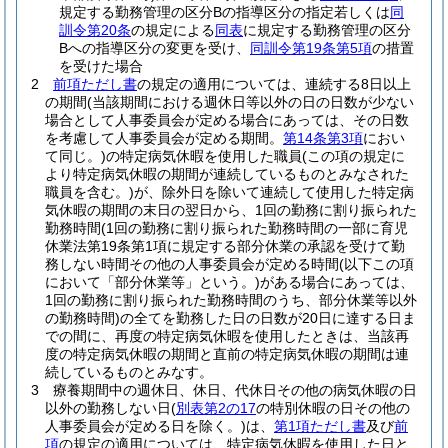
規定する勤務管理の区分Bの指導区分の指定若しくは
同
訓令第20条
の規定による
同表
に規定する勤務管理の区分
Bへの指導区分の変更を受け、
同訓令第19条第5項
の措置
を受けた場合
2
前項ただし書
の規定の適用については、連続する8日以上
の期間
(当該期間における週休日等以外の日の日数が少ない
場合として人事委員会が定める場合にあっては、その日数
を考慮して人事委員会が定める期間。
第14条第3項
におい
て同じ。)
の特定病気休暇を使用した職員
(この項の規定に
より特定病気休暇の期間が連続しているものとみなされた
職員を含む。)
が、除外日を除いて連続して使用した特定病
気休暇の期間の末日の翌日から、1回の勤務に割り振られた
勤務時間
(1回の勤務に割り振られた勤務時間の一部に育児
休業法第19条第1項に規定する部分休業の承認を受けて勤
務しない時間その他の人事委員会が定める時間
(以下この項
において「部分休業等」という。)
がある場合にあっては、
1回の勤務に割り振られた勤務時間のうち、部分休業等以外
の勤務時間)
の全てを勤務した日の日数が20日に達する日ま
での間に、再度の特定病気休暇を使用したときは、当該再
度の特定病気休暇の期間と直前の特定病気休暇の期間は連
続しているものとみなす。
3
療養期間中の週休日、休日、代休日その他の病気休暇の日
以外の勤務しない日
(
別表第2の17
の特別休暇の日その他の
人事委員会が定める日を除く。)
は、
第1項ただし書
及び
前
項
の規定の適用については、特定病気休暇を使用した日と