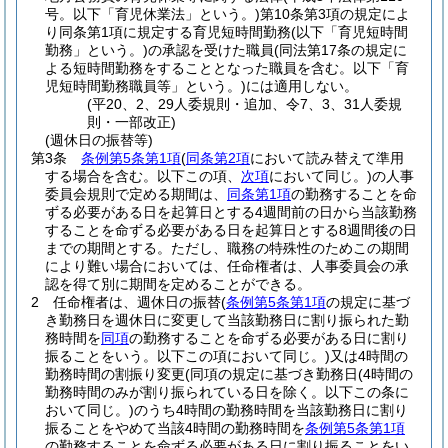
号。以下「育児休業法」という。)
第10条第3項の規定によ
り同条第1項に規定する育児短時間勤務
(以下「育児短時間
勤務」という。)
の承認を受けた職員
(同法第17条の規定に
よる短時間勤務をすることとなった職員を含む。以下「育
児短時間勤務職員等」という。)
には適用しない。
(平20、2、29人委規則・追加、令7、3、31人委規
則・一部改正)
(週休日の振替等)
第3条
条例第5条第1項
(
同条第2項
において読み替えて準用
する場合を含む。以下この項、
次項
において同じ。)
の人事
委員会規則で定める期間は、
同条第1項
の勤務することを命
ずる必要がある日を起算日とする4週間前の日から当該勤務
することを命ずる必要がある日を起算日とする8週間後の日
までの期間とする。
ただし、職務の特殊性のためこの期間
により難い場合においては、任命権者は、人事委員会の承
認を得て別に期間を定めることができる。
2
任命権者は、週休日の振替
(
条例第5条第1項
の規定に基づ
き勤務日を週休日に変更して当該勤務日に割り振られた勤
務時間を
同項
の勤務することを命ずる必要がある日に割り
振ることをいう。以下この項において同じ。)
又は4時間の
勤務時間の割振り変更
(同項の規定に基づき勤務日
(4時間の
勤務時間のみが割り振られている日を除く。以下この条に
おいて同じ。)
のうち4時間の勤務時間を当該勤務日に割り
振ることをやめて当該4時間の勤務時間を
条例第5条第1項
の勤務することを命ずる必要がある日に割り振ることをい