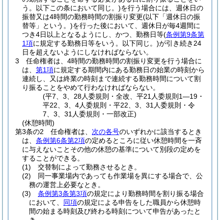
う。以下この条において同じ。)
を行う場合には、週休日の
振替又は4時間の勤務時間の割振り変更
(以下「週休日の振
替等」という。)
を行った後において、週休日が毎4週間に
つき4日以上となるようにし、かつ、勤務日等
(
条例第9条第
1項
に規定する勤務日等をいう。以下同じ。)
が引き続き24
日を超えないようにしなければならない。
3
任命権者は、4時間の勤務時間の割振り変更を行う場合に
は、
第1項
に規定する期間内にある勤務日の始業の時刻から
連続し、又は終業の時刻まで連続する勤務時間について割
り振ることをやめて行わなければならない。
(平7、3、28人委規則・全改、平21人委規則1―19・
平22、3、4人委規則・平22、3、31人委規則・令
7、3、31人委規則・一部改正)
(休憩時間)
第3条の2
任命権者は、
次の各号
のいずれかに該当するとき
は、
条例第6条第2項
の定めるところに従い休憩時間を一斉
に与えないことその他の休憩の基準について別段の定めを
することができる。
(1)
交替制によって勤務させるとき。
(2)
同一事業場内であっても作業場を異にする場合で、公
務の運営上必要なとき。
(3)
条例第3条第3項
の規定により勤務時間を割り振る場合
において、
同項
の規定による申告をした職員から休憩時
間の始まる時刻及び終わる時刻について申告があったと