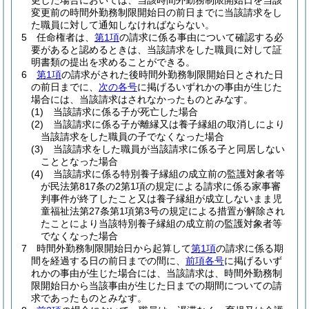
更した場合においては、当該時間外勤務制限開始日を当該
変更前の時間外勤務制限開始日の前日までに当該請求をし
た職員に対して通知しなければならない。
5
任命権者は、
第1項
の請求に係る事由について確認する必
要があると認めるときは、当該請求をした職員に対して証
明書類の提出を求めることができる。
6
第1項
の請求がされた後時間外勤務制限開始日とされた日
の前日までに、
次の各号
に掲げるいずれかの事由が生じた
場合には、当該請求はされなかったものとみなす。
(1)
当該請求に係る子が死亡した場合
(2)
当該請求に係る子が離縁又は養子縁組の取消しにより
当該請求をした職員の子でなくなった場合
(3)
当該請求をした職員が当該請求に係る子と同居しない
こととなった場合
(4)
当該請求に係る特別養子縁組の成立前の監護対象者等
が民法第817条の2第1項の規定による請求に係る家事審
判事件が終了したこと又は養子縁組が成立しないまま児
童福祉法第27条第1項第3号の規定による措置が解除され
たことにより当該特別養子縁組の成立前の監護対象者等
でなくなった場合
7
時間外勤務制限開始日から起算して
第1項
の請求に係る期
間を経過する日の前日までの間に、
前項各号
に掲げるいず
れかの事由が生じた場合には、当該請求は、時間外勤務制
限開始日から当該事由が生じた日までの期間についての請
求であったものとみなす。