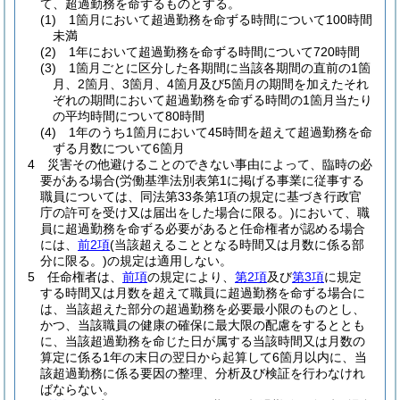
て、超過勤務を命ずるものとする。
(1)
1箇月において超過勤務を命ずる時間について100時間
未満
(2)
1年において超過勤務を命ずる時間について720時間
(3)
1箇月ごとに区分した各期間に当該各期間の直前の1箇
月、2箇月、3箇月、4箇月及び5箇月の期間を加えたそれ
ぞれの期間において超過勤務を命ずる時間の1箇月当たり
の平均時間について80時間
(4)
1年のうち1箇月において45時間を超えて超過勤務を命
ずる月数について6箇月
4
災害その他避けることのできない事由によって、臨時の必
要がある場合
(労働基準法別表第1に掲げる事業に従事する
職員については、同法第33条第1項の規定に基づき行政官
庁の許可を受け又は届出をした場合に限る。)
において、職
員に超過勤務を命ずる必要があると任命権者が認める場合
には、
前2項
(当該超えることとなる時間又は月数に係る部
分に限る。)
の規定は適用しない。
5
任命権者は、
前項
の規定により、
第2項
及び
第3項
に規定
する時間又は月数を超えて職員に超過勤務を命ずる場合に
は、当該超えた部分の超過勤務を必要最小限のものとし、
かつ、当該職員の健康の確保に最大限の配慮をするととも
に、当該超過勤務を命じた日が属する当該時間又は月数の
算定に係る1年の末日の翌日から起算して6箇月以内に、当
該超過勤務に係る要因の整理、分析及び検証を行わなけれ
ばならない。