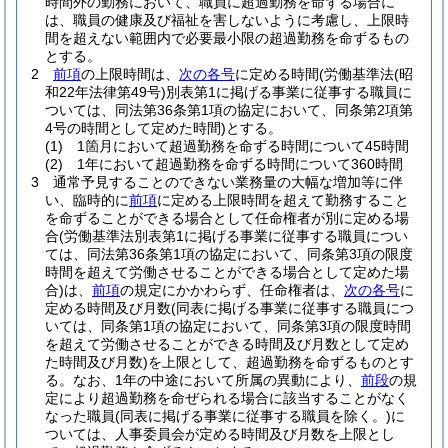
時間外の勤務において、職員に超過勤務を命ずる場合に
は、職員の健康及び福祉を害しないように考慮し、上限時
間を超えない範囲内で必要最小限の超過勤務を命ずるもの
とする。
2
前項
の上限時間は、
次の各号
に定める時間
(労働基準法
(昭
和22年法律第49号)
別表第1に掲げる事業に従事する職員に
ついては、同法第36条第1項の協定において、同条第2項第
4号の時間として定めた時間)
とする。
(1)
1箇月において超過勤務を命ずる時間について45時間
(2)
1年において超過勤務を命ずる時間について360時間
3
通常予見することのできない業務量の大幅な増加等に伴
い、臨時的に
前項
に定める上限時間を超えて勤務すること
を命ずることができる場合として任命権者が別に定める場
合
(労働基準法別表第1に掲げる事業に従事する職員につい
ては、同法第36条第1項の協定において、同条第3項の限度
時間を超えて労働させることができる場合として定めた場
合)
は、
前項
の規定にかかわらず、任命権者は、
次の各号
に
定める時間及び月数
(同表に掲げる事業に従事する職員につ
いては、同条第1項の協定において、同条第3項の限度時間
を超えて労働させることができる時間及び月数として定め
た時間及び月数)
を上限として、超過勤務を命ずるものとす
る。
なお、1年の中途において所属の異動により、
前段
の規
定により超過勤務を命ぜられる場合に該当することがなく
なった職員
(同表に掲げる事業に従事する職員を除く。)
に
ついては、人事委員会が定める時間及び月数を上限とし