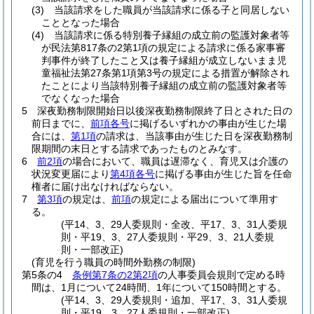
(3)
当該請求をした職員が当該請求に係る子と同居しない
こととなった場合
(4)
当該請求に係る特別養子縁組の成立前の監護対象者等
が民法第817条の2第1項の規定による請求に係る家事審
判事件が終了したこと又は養子縁組が成立しないまま児
童福祉法第27条第1項第3号の規定による措置が解除され
たことにより当該特別養子縁組の成立前の監護対象者等
でなくなった場合
5
深夜勤務制限開始日以後深夜勤務制限終了日とされた日の
前日までに、
前項各号
に掲げるいずれかの事由が生じた場
合には、
第1項
の請求は、当該事由が生じた日を深夜勤務制
限期間の末日とする請求であったものとみなす。
6
前2項
の場合において、職員は遅滞なく、育児又は介護の
状況変更届により
第4項各号
に掲げる事由が生じた旨を任命
権者に届け出なければならない。
7
第3項
の規定は、
前項
の規定による届出について準用す
る。
(平14、3、29人委規則・全改、平17、3、31人委規
則・平19、3、27人委規則・平29、3、21人委規
則・一部改正)
(育児を行う職員の時間外勤務の制限)
第5条の4
条例第7条の2第2項
の人事委員会規則で定める時
間は、1月について24時間、1年について150時間とする。
(平14、3、29人委規則・追加、平17、3、31人委規
則・平19、3、27人委規則・一部改正)