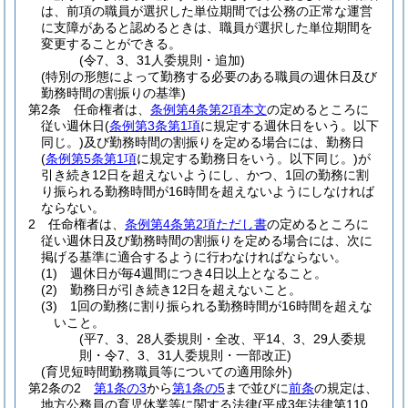
は、前項の職員が選択した単位期間では公務の正常な運営
に支障があると認めるときは、職員が選択した単位期間を
変更することができる。
(令7、3、31人委規則・追加)
(特別の形態によって勤務する必要のある職員の週休日及び
勤務時間の割振りの基準)
第2条
任命権者は、
条例第4条第2項本文
の定めるところに
従い週休日
(
条例第3条第1項
に規定する週休日をいう。以下
同じ。)
及び勤務時間の割振りを定める場合には、勤務日
(
条例第5条第1項
に規定する勤務日をいう。以下同じ。)
が
引き続き12日を超えないようにし、かつ、1回の勤務に割
り振られる勤務時間が16時間を超えないようにしなければ
ならない。
2
任命権者は、
条例第4条第2項ただし書
の定めるところに
従い週休日及び勤務時間の割振りを定める場合には、次に
掲げる基準に適合するように行わなければならない。
(1)
週休日が毎4週間につき4日以上となること。
(2)
勤務日が引き続き12日を超えないこと。
(3)
1回の勤務に割り振られる勤務時間が16時間を超えな
いこと。
(平7、3、28人委規則・全改、平14、3、29人委規
則・令7、3、31人委規則・一部改正)
(育児短時間勤務職員等についての適用除外)
第2条の2
第1条の3
から
第1条の5
まで並びに
前条
の規定は、
地方公務員の育児休業等に関する法律
(平成3年法律第110