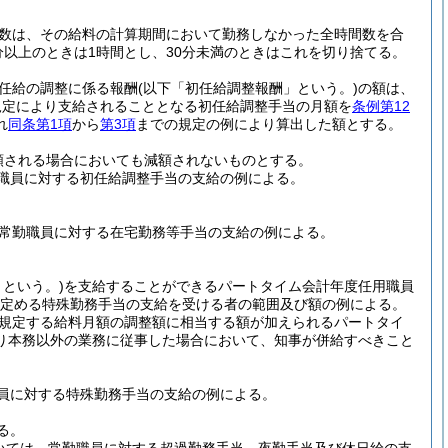
数は、その給料の計算期間において勤務しなかった全時間数を合
分以上のときは1時間とし、30分未満のときはこれを切り捨てる。
任給の調整に係る報酬
(以下「初任給調整報酬」という。)
の額は、
規定により支給されることとなる初任給調整手当の月額を
条例第12
れ
同条第1項
から
第3項
までの規定の例により算出した額とする。
額される場合においても減額されないものとする。
職員に対する初任給調整手当の支給の例による。
常勤職員に対する在宅勤務等手当の支給の例による。
という。)
を支給することができるパートタイム会計年度任用職員
定める特殊勤務手当の支給を受ける者の範囲及び額の例による。
規定する給料月額の調整額に相当する額が加えられるパートタイ
り本務以外の業務に従事した場合において、知事が併給すべきこと
員に対する特殊勤務手当の支給の例による。
る。