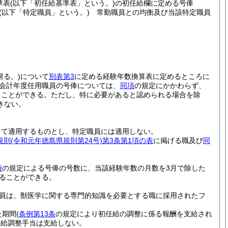
準表
(以下「初任給基準表」という。)
の初任給欄に定める号俸
(以下「特定職員」という。)
常勤職員との均衡及び当該特定職員
る。)
について
別表第3
に定める経験年数換算表に定めるところに
会計年度任用職員の号俸については、
同項
の規定にかかわらず、
ることができる。
ただし、特に必要があると認められる場合を除
きない。
じて適用するものとし、特定職員には適用しない。
規則
(令和元年徳島県規則第24号)
第3条第1項の表
に掲げる職及び
同
項
の規定による号俸の号数に、当該経験年数の月数を3月で除した
ることができる。
員は、獣医学に関する専門的知識を必要とする職に採用されたフ
た期間
(
条例第13条
の規定により初任給の調整に係る報酬を支給され
任給調整手当は支給しない。