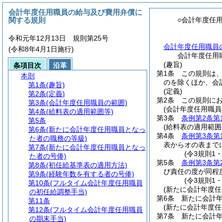
会計年度任用職員の給与及び費用弁償に
関する規則
○会計年度任
令和元年12月13日 規則第25号
会計年度任用職員
(令和8年4月1日施行)
会計年度任用
(趣旨)
条項目次
沿革
第1条
この規則は
本則
のを除くほか、会
第1条
(趣旨)
(定義)
第2条
(定義)
第2条
この規則に
第3条
(会計年度任用職員の範囲)
(会計年度任用職員
第4条
(給料表の適用範囲等)
第3条
条例第2条第
第5条
(給料表の適用範囲
第6条
(新たに会計年度任用職員となっ
第4条
条例第3条第
た者の職務の等級)
表からオの表まで
第7条
(新たに会計年度任用職員となっ
(令3規則1
た者の号俸)
第5条
条例第3条第
第8条
(初任給基準表の適用方法)
び責任の度が同程
第9条
(経験年数を有する者の号俸)
(令3規則1
第10条
(フルタイム会計年度任用職員
(新たに会計年度
の初任給調整手当)
第6条
新たに会計
第11条
(新たに会計年度
第12条
(フルタイム会計年度任用職員
第7条
新たに会計
の期末手当)