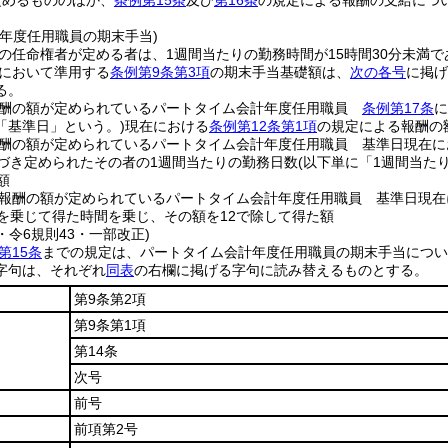
定めるもののほか、
条例第15条
及び
第16条
の規定による報酬の支給につ
計年度任用職員の期末手当)
の任命権者が定める者は、1週間当たりの勤務時間が15時間30分未満
において準用する
条例第9条第3項
の期末手当基礎額は、
次の各号
に掲げ
る。
報酬の額が定められているパートタイム会計年度任用職員
条例第17条
に
「基準日」という。)
現在における
条例第12条第1項
の規定による報酬の
酬の額が定められているパートタイム会計年度任用職員 基準日現在に
づき定められたその者の1週間当たりの勤務日数
(以下単に「1週間当た
額
報酬の額が定められているパートタイム会計年度任用職員 基準日現在
2を乗じて得た時間を乗じ、その額を12で除して得た額
3・令6規則43・一部改正)
第15条
までの規定は、パートタイム会計年度任用職員の期末手当につい
字句は、それぞれ
同表
の右欄に掲げる字句に読み替えるものとする。
第9条第2項
第9条第1項
第14条
次号
前号
前項第2号