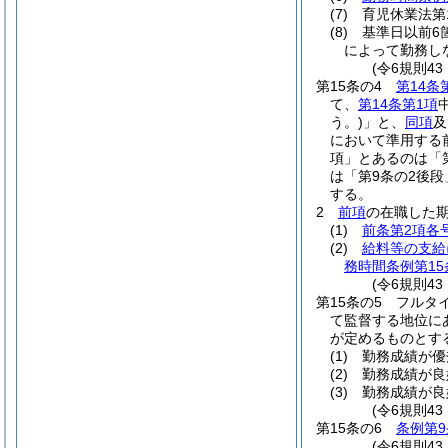
(7)
育児休業法第
(8)
基準日以前6
によって勤務し
(令6規則4
第15条の4
第14条
て、
第14条第1項
う。)
」と、
同項
及
において準用する前
項」とあるのは「第
は「第9条の2後
する。
2
前項
の在職した
(1)
前条第2項各
(2)
給料等の支給
務時間条例第15
(令6規則43
第15条の5
フルタ
て監督する地位に
が定めるものとす
(1)
勤務成績が優
(2)
勤務成績が良好
(3)
勤務成績が良
(令6規則4
第15条の6
条例第9
(令6規則43