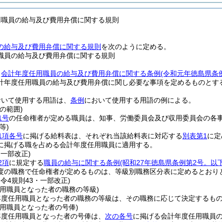
用職員の給与及び費用弁償に関する規則
の給与及び費用弁償に関する規則
を次のように定める。
職員の給与及び費用弁償に関する規則
、
会計年度任用職員の給与及び費用弁償に関する条例
(令和元年徳島県条
計年度任用職員の給与及び費用弁償に関し必要な事項を定めるものとす
おいて使用する用語は、
条例
において使用する用語の例による。
の範囲)
1号
の任命権者が定める職員は、知事、労働委員会及び収用委員会の各
等)
1項各号
に掲げる給料表は、それぞれ当該給料表に対応する
別表第1
に定
に掲げる職を占める会計年度任用職員に適用する。
・一部改正)
2項
に規定する
職員の給与に関する条例
(昭和27年徳島県条例第2号。以
度の職務で任命権者が定めるものは、等級別職務区分表に定めるとおり
・令4規則43・一部改正)
任用職員となった者の職務の等級)
年度任用職員となった者の職務の等級は、その職務に応じて決定するも
任用職員となった者の号俸)
年度任用職員となった者の号俸は、
次の各号
に掲げる会計年度任用職員