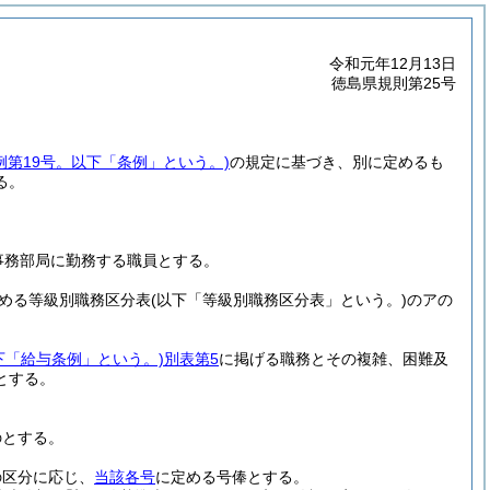
令和元年12月13日
徳島県規則第25号
例第19号。以下「条例」という。)
の規定に基づき、別に定めるも
る。
事務部局に勤務する職員とする。
める等級別職務区分表
(以下「等級別職務区分表」という。)
のアの
下「給与条例」という。)
別表第5
に掲げる職務とその複雑、困難及
とする。
のとする。
の区分に応じ、
当該各号
に定める号俸とする。