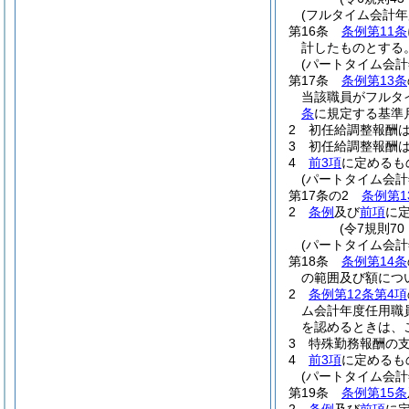
(フルタイム会計
第16条
条例第11条
計したものとする
(パートタイム会
第17条
条例第13条
当該職員がフルタ
条
に規定する基準
2
初任給調整報酬
3
初任給調整報酬
4
前3項
に定めるも
(パートタイム会
第17条の2
条例第1
2
条例
及び
前項
に
(令7規則70
(パートタイム会
第18条
条例第14条
の範囲及び額につ
2
条例第12条第4項
ム会計年度任用職
を認めるときは、
3
特殊勤務報酬の
4
前3項
に定めるも
(パートタイム会
第19条
条例第15条