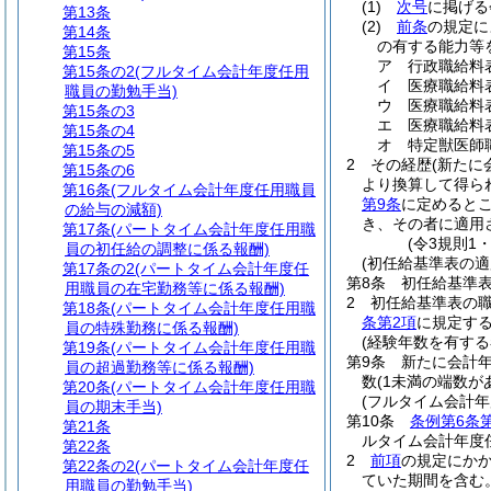
(1)
次号
に掲げ
第13条
(2)
前条
の規定に
第14条
の有する能力等
第15条
ア
行政職給料
第15条の2
(フルタイム会計年度任用
イ
医療職給料
職員の勤勉手当)
ウ
医療職給料
第15条の3
エ
医療職給料
第15条の4
オ
特定獣医師
第15条の5
2
その経歴
(新た
第15条の6
より換算して得ら
第16条
(フルタイム会計年度任用職員
第9条
に定めると
の給与の減額)
き、その者に適用
第17条
(パートタイム会計年度任用職
(令3規則1
員の初任給の調整に係る報酬)
(初任給基準表の適
第17条の2
(パートタイム会計年度任
第8条
初任給基準
用職員の在宅勤務等に係る報酬)
2
初任給基準表の
第18条
(パートタイム会計年度任用職
条第2項
に規定する
員の特殊勤務に係る報酬)
(経験年数を有する
第19条
(パートタイム会計年度任用職
第9条
新たに会計
員の超過勤務等に係る報酬)
数
(1未満の端数が
第20条
(パートタイム会計年度任用職
(フルタイム会計
員の期末手当)
第10条
条例第6条
第21条
ルタイム会計年度
第22条
2
前項
の規定にか
第22条の2
(パートタイム会計年度任
ていた期間を含む。
用職員の勤勉手当)