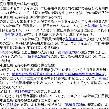
年度任用職員の給与の減額)
に規定するフルタイム会計年度任用職員の給与の減額の基礎となる時間
。
この場合において、1時間未満の端数を生じたときは、その端数が30
計年度任用職員の初任給の調整に係る報酬)
の規定により加算することができるパートタイム会計年度任用職員の初
イム会計年度任用職員として採用されたものとしたならば
条例第6条
の
月額とみなして、パートタイム会計年度任用職員の区分に応じ、それぞ
は、
条例第12条
の規定による報酬の支給方法に準じて支給する。
は、パートタイム会計年度任用職員の報酬が
条例第19条
の規定により減
ののほか、初任給調整報酬の支給については、フルタイム会計年度任用
計年度任用職員の在宅勤務等に係る報酬)
3条の2
の規定による報酬の支給日は、
第29条第2項
の規定の例による。
定めるもののほか、
条例第13条の2
の規定による報酬の支給については、
・追加)
計年度任用職員の特殊勤務に係る報酬)
の規定により特殊勤務に係る報酬
(以下この条において「特殊勤務報酬」
いては、
職員の特殊勤務手当に関する条例
(平成14年徳島県条例第4号)
に
の規定により
同項
に規定する基準月額を算出する場合において、
同項
に
員には、特殊勤務報酬を支給しない。
ただし、やむを得ない事情等によ
この限りでない。
支給日は、
第29条第2項
の規定の例による。
ののほか、特殊勤務報酬の支給については、フルタイム会計年度任用職
計年度任用職員の超過勤務等に係る報酬)
及び
第16条
の規定による報酬の支給日は、
第29条第2項
の規定の例によ