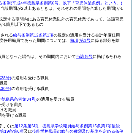
る条例
(平成4年徳島県条例第6号。以下「育児休業条例」という。)
(当該期間が2以上あるときは、それぞれの期間を合算した期間)
が1
規定する期間内にある育児休業以外の育児休業であって、当該育児
が1箇月以下であるもの
とされる
給与条例第12条第1項
の規定の適用を受ける会計年度任用
度任用職員であった期間については、
前項
(
第1号
に係る部分を除
職員となった場合は、その期間内において
当該各号
に掲げるそれら
28号)
の適用を受ける職員
職員
30号)
の適用を受ける職員
年徳島県条例第34号)
の適用を受ける職員
を受ける職員
ける職員
用を受ける職員
若しくは
第12条第6項
、
徳島県学校職員給与条例第15条第1項後段
第19条第6項
又は
技能労務職員の給与の種類及び基準を定める条例