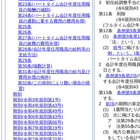
3
初任給調整手当の
第23条
(パートタイム会計年度任用職
(令6規則4
員の報酬の減額)
第11条
削除
第24条
(パートタイム会計年度任用職
(令6規則43
員の通勤に要する費用の費用弁償)
(フルタイム会計年
第25条
第12条
条例第9条
第26条
(1)
条例第9条第
第27条
(パートタイム会計年度任用職
「法」という。)
員の旅費の費用弁償)
(2)
前号
に掲げる
第28条
(会計年度任用職員の給料等の
例」という。)
第
支給方法)
パートタイム会
第29条
2
会計年度任用職
第30条
(端数計算)
日とする。
第31条
(会計年度任用職員の給与及び
3
条例第9条第2項
費用弁償の例外)
する会計年度任用
第32条
(この規則により難い場合の措
(令4規則4
置)
第13条
条例第9条
附則
する。
附則
(令和3年規則第1号)
2
前項
の期間の算
附則
(令和4年規則第43号)
(1)
1週間当たり
附則
(令和4年規則第49号)
(2)
次に掲げる会
附則
(令和6年規則第43号)
ア
法第29条
附則
(令和6年規則第66号)
イ
法第55条
附則
(令和7年規則第19号)
(3)
地方公務員の
附則
(令和7年規則第55号)
をしている会計
附則
(令和7年規則第70号)