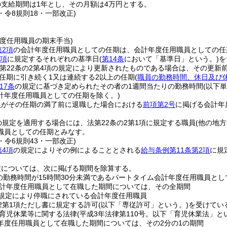
支給期間は1年とし、その月額は4万円とする。
3・令8規則18・一部改正)
)
度任用職員の期末手当)
第2項
の会計年度任用職員としての任期は、会計年度任用職員としての任
1項
に規定するそれぞれの基準日
(
第14条
において「基準日」という。)
を
第22条の2第4項の規定により更新されたものである場合は、その更新
任期に引き続く1又は連続する2以上の任期
(
職員の勤務時間、休日及び
17条
の規定に基づき定められたその者の1週間当たりの勤務時間
(以下
計年度任用職員としての任期を除く。)
員がその任期の満了前に退職した場合における
前項第2号
に掲げる会計年
の規定を適用する場合には、法第22条の2第1項に規定する職員
(他の地
職員としての任期とみなす。
3・令6規則43・一部改正)
第4項
の規定によりその例によることとされる
給与条例第11条第2項
に規
定については、次に掲げる期間を除算する。
の勤務時間が15時間30分未満であるパートタイム会計年度任用職員と
計年度任用職員として在職した期間については、その全期間
の規定により停職にされている会計年度任用職員
の2第1項ただし書に規定する許可
(以下「専従許可」という。)
を受けてい
育児休業等に関する法律
(平成3年法律第110号。以下「育児休業法」と
年度任用職員として在職した期間については、その2分の1の期間