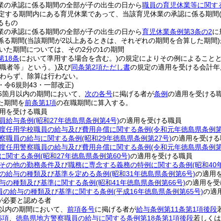
業の承認に係る期間の全部が子の出生の日から
職員の育児休業等に関す
定する期間内にある育児休業であって、当該育児休業の承認に係る期間
るもの
業の承認に係る期間の全部が子の出生の日から
育児休業条例第3条の2
に
係る期間
(当該期間が2以上あるときは、それぞれの期間を合算した期間)
いた期間については、その2分の1の期間
第18条
において準用する場合を含む。)
の規定によりその例によること
休職者等」という。)
及び
同条第2項ただし書
の規定の適用を受ける会計年
わらず、除算は行わない。
3・令6規則43・一部改正)
6箇月以内の期間において、
次の各号
に掲げる者が
条例
の適用を受ける
た期間を
前条第1項
の在職期間に算入する。
用を受ける職員
員給与条例
(昭和27年徳島県条例第4号)
の適用を受ける職員
度任用学校職員の給与及び費用弁償に関する条例
(令和元年徳島県条例第
察職員の給与に関する条例
(昭和29年徳島県条例第27号)
の適用を受ける
度任用警察職員の給与及び費用弁償に関する条例
(令和元年徳島県条例第
に関する条例
(昭和27年徳島県条例第60号)
の適用を受ける職員
その他の勤務条件及び職務に専念する義務の特例に関する条例
(昭和40
の給与の種類及び基準を定める条例
(昭和31年徳島県条例第6号)
の適用
与の種類及び基準に関する条例
(昭和41年徳島県条例第66号)
の適用を受
員の給与の種類及び基準に関する条例
(平成16年徳島県条例第65号)
の適
が必要と認める者
以内の期間において、
前項各号
に掲げる者が
給与条例第11条第1項後段
6項
、
徳島県地方警察職員の給与に関する条例第18条第1項後段
若しくは