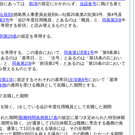
合にあっては、
前項
の規定にかかわらず、
当該各号
に掲げる者と
る規則
(徳島県人事委員会規則6―5)
第20条第2項
(第3号、第4号及
第3号
中「会計年度任用職員」とあるのは「職員」と、
同条第3項
中
て準用する前項」と読み替えるものとする。
則第29条
の規定を準用する。
定を準用する。
この場合において、
同条第1項第1号
中「第9条第1
とあるのは「基準日」と、「次号」とあるのは「第15条の2におい
」と、
同条第2項
中「前項第2号」とあるのは「第15条の2において
読み替えるものとする。
2第1項
に規定するそれぞれの基準日
(
次項第8号
において「基準
条例
の適用を受ける職員として在職した期間とする。
して在職した期間
を除く。)
をしている会計年度任用職員として在職した期間
された期間
(
勤務時間条例第17条
の規定に基づき定められた特別休暇
期間を除く。)
が通算して15日
(休暇又は職務に専念する義務の免
、通算して1日)
を超える場合には、その全期間
かった期間が60日を超える場合には、その勤務しなかった全期間