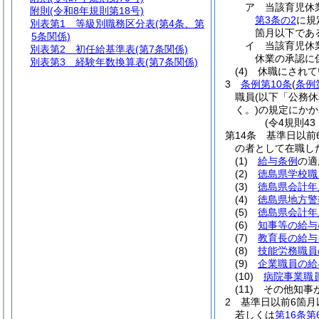
ア
当該育児休
附則
(令和8年規則第18号)
第3条の2
に規
別表第1
等級別職務区分表(第4条、第
箇月以下であ
5条関係)
イ
当該育児休
別表第2
初任給基準表(第7条関係)
休業の承認に
別表第3
経験年数換算表(第7条関係)
(4)
休職にされて
3
条例第10条
(
条例
職員
(以下「公務
く。)
の規定にかか
(令4規則4
第14条
基準日以前
の者として在職し
(1)
給与条例
の適
(2)
徳島県学校職
(3)
徳島県会計年
(4)
徳島県地方警
(5)
徳島県会計年
(6)
知事等の給与
(7)
教育長の給与
(8)
技能労務職員
(9)
企業職員の給
(10)
病院事業職
(11)
その他知事
2
基準日以前6箇月
若しくは
第16条第