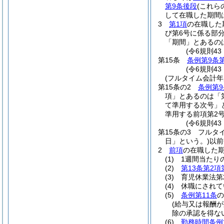
第9条後段
(これら
して在職した期間
3
第1項
の在職した
び第6号に係る部分
「期間」とあるの
(令6規則4
第15条
条例第9条
(令6規則4
(フルタイム会計年
第15条の2
条例第9
項」とあるのは「
て準用する次号」
準用する前項第2
(令6規則43
第15条の3
フルタ
日」という。)
以前
2
前項
の在職した
(1)
1週間当たり
(2)
第13条第2項
(3)
育児休業法第
(4)
休職にされて
(5)
条例第11条
の
(給与又は報酬
除の承認を得な
(6)
勤務時間条例