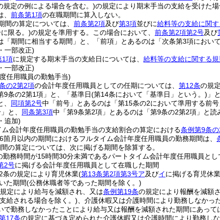
の規定の例による場合を含む。)
の規定により期末手当の支給を受けた場
は、
前条第1項
の在職期間に算入しない。
期間の算定については、
前条第2項
及び
第3項
並びに
給料等の支給に関す
に限る。)
の規定を準用する。
この場合において、
前条第2項第2号
及び
は「期間に相当する期間」と、「前項」とあるのは「次条第3項におい
3・一部改正)
第1項
に規定する期末手当の支給日については、
給料等の支給に関する規
3・一部改正)
度任用職員の勤勉手当)
条の2第2項
の会計年度任用職員としての任期については、
第12条
の規
第9条の2第1項」と、「基準日
(第14条において「基準日」という。)
」
と、
同項第2号
中「前号」とあるのは「第15条の2において準用する前号
号」と、
同条第3項
中「第9条第2項」とあるのは「第9条の2第2項」と
・追加)
イム会計年度任用職員の勤勉手当の支給割合の算定における
条例第9条の
6箇月以内の期間におけるフルタイム会計年度任用職員の勤務期間は、
期間の算定については、次に掲げる期間を除算する。
の勤務時間が15時間30分未満であるパートタイム会計年度任用職員と
第2号
に掲げる会計年度任用職員として在職した期間
2条の規定により育児休業
(
第13条第2項第3号ア
及び
イ
に掲げる育児休業
いた期間
(公務休職者等であった期間を除く。)
規定により給与を減額され、又は
条例第19条
の規定により報酬を減額
が支給される場合を除く。)
、介護休暇又は介護時間により勤務しなかった
いで勤務しなかったことにより給与又は報酬を減額された期間にあっては
第17条
の規定に基づき定められた介護休暇又は介護時間により勤務しな