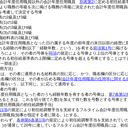
る会計年度任用職員以外の会計年度任用職員
別表第2
に定める初任給基
より職務の等級を次に掲げる職務の等級に決定された会計年度任用職員
を考慮して決定する号俸
表の2級及び3級
表
(1)
の2級
表
(2)
の3級及び4級
表
(3)
の3級及び4級
職給料表の2級及び3級
に会計年度任用職員となった日の属する年度の前年度の末日以前の経歴に限
れる経験の年数
(以下「経験年数」という。)
を有する
前項第1号
に掲げる
ころにより、その者の号俸を
同項
の規定による号俸より上位の号俸とす
される初任給基準表の上限欄に定める号俸を超える号俸とすることはで
・一部改正)
用方法)
表は、その者に適用される給料表の別に応じ、かつ、職名欄の区分に応
職名欄の区分は、その者が占める職
(
会計年度任用職員の任用等に関する
職をいう。以下同じ。)
に応じて適用する。
者の号俸)
年度任用職員となった者のうち経験年数を有する者の号俸は、
第7条第1
あるときは、これを切り捨てた数)
を加えて得た数を号数とする号俸とす
年度任用職員の初任給調整手当)
第1項
の規定により初任給調整手当を支給するフルタイム会計年度任用職
任用職員
(知事が指定する者に限る。)
とする。
かわらず、
条例第6条第1項
の規定により初任給調整手当を支給されてい
)
が通算して20年に達しているフルタイム会計年度任用職員には、初