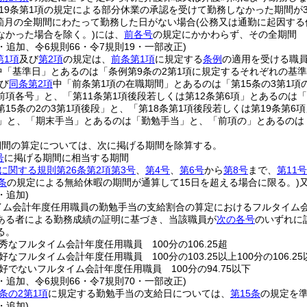
19条第1項の規定による部分休業の承認を受けて勤務しなかった期間が
箇月の全期間にわたって勤務した日がない場合
(公務又は通勤に起因する
なかった場合を除く。)
には、
前各号
の規定にかかわらず、その全期間
3・追加、令6規則66・令7規則19・一部改正)
第1項
及び
第2項
の規定は、
前条第1項
に規定する
条例
の適用を受ける職
中「基準日」とあるのは「条例第9条の2第1項に規定するそれぞれの基
び
同条第2項
中「前条第1項の在職期間」とあるのは「第15条の3第1項
項各号」と、「第11条第1項後段若しくは第12条第6項」とあるのは「第
15条の2の3第1項後段」と、「第18条第1項後段若しくは第19条第6
段」と、「期末手当」とあるのは「勤勉手当」と、「前項の」とあるのは
期間の算定については、次に掲げる期間を除算する。
号
に掲げる期間に相当する期間
に関する規則第26条第2項第3号
、
第4号
、
第6号
から
第8号
まで、
第11号
条
の規定による無給休暇の期間が通算して15日を超える場合に限る。)
・追加)
イム会計年度任用職員の勤勉手当の支給割合の算定におけるフルタイム
ある者による勤務成績の証明に基づき、当該職員が
次の各号
のいずれに
る。
秀なフルタイム会計年度任用職員 100分の106.25超
なフルタイム会計年度任用職員 100分の103.25以上100分の106.25
好でないフルタイム会計年度任用職員 100分の94.75以下
3・追加、令6規則66・令7規則70・一部改正)
条の2第1項
に規定する勤勉手当の支給日については、
第15条
の規定を
・追加)