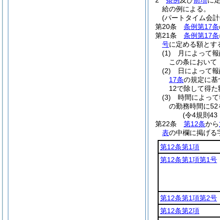
2
条例
及び
前項
に
給の例による。
(パートタイム会
第20条
条例第17条
第21条
条例第17条
号
に定める額とす
(1)
月によって
この条において
(2)
日によって報
17条
の規定に基
12で除して得た
(3)
時間によって
の勤務時間に5
(令4規則4
第22条
第12条
から
表
の中欄に掲げる
第12条第1項
第12条第1項第1号
第12条第1項第2号
第12条第2項