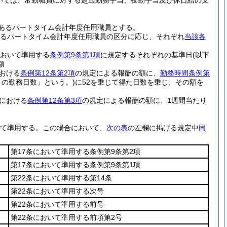
いては、常勤職員に対する超過勤務手当、夜勤手当及び休日給の支
であるパートタイム会計年度任用職員とする。
るパートタイム会計年度任用職員の区分に応じ、それぞれ
当該各
おいて準用する
条例第9条第1項
に規定するそれぞれの基準日
(以下
額
おける
条例第12条第2項
の規定による報酬の額に、
勤務時間条例第
りの勤務日数」という。)
に52を乗じて得た日数を乗じ、その額を
における
条例第12条第3項
の規定による報酬の額に、1週間当たり
て準用する。
この場合において、
次の表
の左欄に掲げる規定中
同
第17条において準用する条例第9条第2項
第17条において準用する条例第9条第1項
第22条において準用する第14条
第22条において準用する次号
第22条において準用する前号
第22条において準用する前項第2号