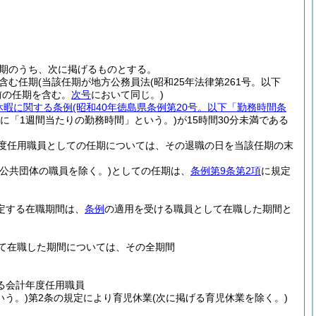
期のうち、次に掲げるものとする。
含む任期
(当該任期が地方公務員法
(昭和25年法律第261号。以下
前の任期を含む。
次号
において同じ。)
休暇に関する条例
(昭和40年徳島県条例第20号。以下「勤務時間条
単に「1週間当たりの勤務時間」という。)
が15時間30分未満である
度任用職員としての任期については、その退職の日を当該任期の末
方公共団体の職員を除く。)
としての任期は、
条例第9条第2項
に規定
定する在職期間は、
条例
の適用を受ける職員として在職した期間と
して在職した期間については、その全期間
る会計年度任用職員
いう。)
第2条の規定により育児休業
(次に掲げる育児休業を除く。)