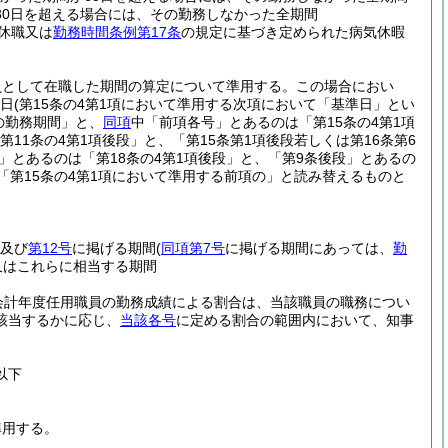
30日を超える場合には、その勤務しなかった全期間
休職又は
勤務時間条例第17条
の規定に基づき定められた病気休暇
員として在職した期間の算定について準用する。
この場合におい
準日
(第15条の4第1項において準用する次項において「基準日」とい
の勤務期間」と、
同項
中「前項各号」とあるのは「第15条の4第1項
11条の4第1項後段」と、「第15条第1項後段若しくは第16条第6
項」とあるのは「第18条の4第1項後段」と、「第9条後段」とあるの
「第15条の4第1項において準用する前項の」と読み替えるものと
及び
第12号
に掲げる期間
(
同項第7号
に掲げる期間にあっては、
勤
又はこれらに相当する期間
会計年度任用職員の勤務成績による割合は、当該職員の職務につい
該当するかに応じ、
当該各号
に定める割合の範囲内において、知事
以下
準用する。