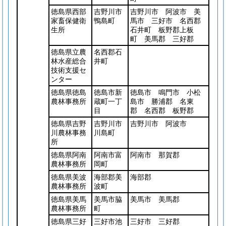
徳島県西部
吉野川市
吉野川市 阿波市 美
家畜保健衛
鴨島町
馬市 三好市 名西郡
生所
石井町 板野郡上板
町 美馬郡 三好郡
徳島県立農
名西郡石
林水産総合
井町
技術支援セ
ンター
徳島県徳島
徳島市新
徳島市 鳴門市 小松
農林事務所
蔵町一丁
島市 勝浦郡 名東
目
郡 名西郡 板野郡
徳島県吉野
吉野川市
吉野川市 阿波市
川農林事務
川島町
所
徳島県阿南
阿南市富
阿南市 那賀郡
農林事務所
岡町
徳島県美波
海部郡美
海部郡
農林事務所
波町
徳島県美馬
美馬市脇
美馬市 美馬郡
農林事務所
町
徳島県三好
三好市池
三好市 三好郡