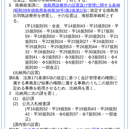
位置は、徳島市寺島本町西一丁目とする。
5
医療政策課に、
徳島県診療所の設置及び管理に関する条例
(昭和39年徳島県条例第38号)
第2条第1項
に規定する徳島県
出羽島診療所を併置し、その位置は、海部郡牟岐町とす
る。
(平13規則35・全改、平14規則43・平15規則28・平
15規則56・平16規則32・平16規則58・平17規則
59・平18規則50・平19規則43・平20規則31・平21
規則31・平22規則24・平23規則27・平24規則32・
平25規則31・平25規則53・平26規則44・平27規則
32・平28規則42・平29規則31・平30規則26・平31
規則41・令2規則53・令3規則22・令3規則51・令4
規則30・令5規則31・令6規則37・令7規則36・令8
規則30・一部改正)
(出納局の設置)
第6条
法第171条第5項の規定に基づく会計管理者の権限に
属する事務及び知事の権限に属する事務のうちこの規則で
定める事務を処理させるため、出納局を置く。
2
出納局に次の課を置く。
(1)
会計課
(2)
公共入札検査課
(平16規則32・平19規則6・平19規則43・平28規則
42・平30規則26・令6規則37・令7規則36・一部改
正)
(課内室の設置)