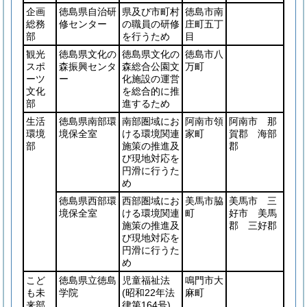
企画
徳島県自治研
県及び市町村
徳島市南
総務
修センター
の職員の研修
庄町五丁
部
を行うため
目
観光
徳島県文化の
徳島県文化の
徳島市八
スポ
森振興センタ
森総合公園文
万町
ーツ
ー
化施設の運営
文化
を総合的に推
部
進するため
生活
徳島県南部環
南部圏域にお
阿南市領
阿南市 那
環境
境保全室
ける環境関連
家町
賀郡 海部
部
施策の推進及
郡
び現地対応を
円滑に行うた
め
徳島県西部環
西部圏域にお
美馬市脇
美馬市 三
境保全室
ける環境関連
町
好市 美馬
施策の推進及
郡 三好郡
び現地対応を
円滑に行うた
め
こど
徳島県立徳島
児童福祉法
鳴門市大
も未
学院
(昭和22年法
麻町
来部
律第164号)