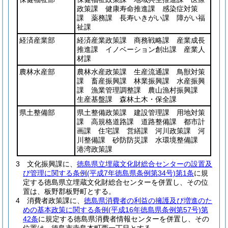
政策課 健康寿命推進課 感染症対策
課 薬務課 長寿いきがい課 障がい福
祉課
経済産業部
経済産業政策課 商務戦略課 産業成長
推進課 イノベーション創出課 産業人
材課
農林水産部
農林水産政策課 生産流通課 鳥獣対策
課 畜産振興課 林業振興課 水産振興
課 漁業管理調整課 農山漁村振興課
生産基盤課 森林土木・保全課
県土整備部
県土整備政策課 建設管理課 用地対策
課 高規格道路課 道路整備課 都市計
画課 住宅課 営繕課 河川政策課 河
川整備課 砂防防災課 水環境整備課
港湾政策課
3
文化振興課に、
徳島県立埋蔵文化財総合センターの設置及
び管理に関する条例
(平成7年徳島県条例第34号)
第1条
に規
定する徳島県立埋蔵文化財総合センターを併置し、その位
置は、板野郡板野町とする。
4
消費者政策課に、
徳島県消費者の利益の擁護及び増進のた
めの基本政策に関する条例
(平成16年徳島県条例第57号)
第
42条
に規定する徳島県消費者情報センターを併置し、その