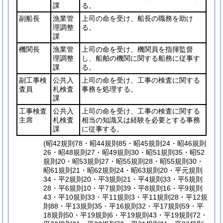
課
る。
副船長
漁業管
上司の命を受け、船長の職務を助け
理調整
る。
課
機関長
漁業管
上司の命を受け、機関員を指揮監督
理調整
し、船舶の機関に関する船務に従事す
課
る。
副工事検
公共入
上司の命を受け、工事の検査に関する
査員
札検査
事務を処理する。
課
工事検査
公共入
上司の命を受け、工事の検査に関する
主席
札検査
相当の知識又は経験を必要とする事務
課
に従事する。
(昭42規則78・昭44規則85・昭45規則24・昭46規則
26・昭48規則27・昭49規則30・昭51規則35・昭52
規則20・昭53規則27・昭55規則28・昭55規則30・
昭61規則21・昭62規則24・昭63規則20・平元規則
34・平2規則20・平3規則21・平4規則33・平5規則
28・平6規則10・平7規則39・平8規則16・平9規則
43・平10規則33・平11規則3・平11規則28・平12規
則88・平13規則35・平16規則32・平17規則59・平
18規則50・平19規則6・平19規則43・平19規則72・