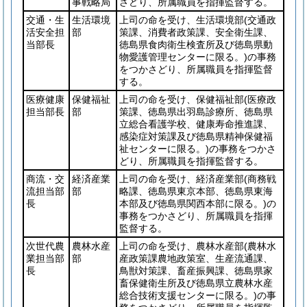
事戦略局
さどり、所属職員を指揮監督する。
交通・生
生活環境
上司の命を受け、生活環境部
(交通政
活安全担
部
策課、消費者政策課、安全衛生課、
当部長
徳島県食肉衛生検査所及び徳島県動
物愛護管理センターに限る。)
の事務
をつかさどり、所属職員を指揮監督
する。
医療健康
保健福祉
上司の命を受け、保健福祉部
(医療政
担当部長
部
策課、徳島県出羽島診療所、徳島県
立総合看護学校、健康寿命推進課、
感染症対策課及び徳島県精神保健福
祉センターに限る。)
の事務をつかさ
どり、所属職員を指揮監督する。
商流・交
経済産業
上司の命を受け、経済産業部
(商務戦
流担当部
部
略課、徳島県東京本部、徳島県東海
長
本部及び徳島県関西本部に限る。)
の
事務をつかさどり、所属職員を指揮
監督する。
次世代農
農林水産
上司の命を受け、農林水産部
(農林水
業担当部
部
産政策課農地政策室、生産流通課、
長
鳥獣対策課、畜産振興課、徳島県家
畜保健衛生所及び徳島県立農林水産
総合技術支援センターに限る。)
の事