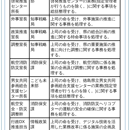
啓発推進
部
啓発推進センターの業務
(指定管理者
センター
が行うものを除く。)
に関する事項を
所長
総括整理する。
外事室長
知事戦略
上司の命を受け、外事施策の推進に
局
関する事務を処理する。
政策推進
知事戦略
上司の命を受け、県の総合計画の推
室長
局
進に関する特命事項を処理する。
調整室長
知事戦略
上司の命を受け、県の重要施策の推
局
進に向けた調整に関する事務を処理
する。
航空消防
消防保安
上司の命を受け、航空消防に係る施
防災室長
課
策の企画及び調整に関する事務を処
理する。
男女共同
こども未
上司の命を受け、徳島県立男女共同
参画総合
来部
参画総合支援センターの業務
(指定管
支援セン
理者が行うものを除く。)
に関する事
ター所長
項を総括整理する。
航空安
消防保安
上司の命を受け、消防防災ヘリコプ
全・防災
課
ターの運航の安全の確保に関する事
調整幹
務を処理する。
行政DX
情報政策
上司の命を受け、デジタル技術を活
推進担当
課
用した業務改革に係る施策の企画及