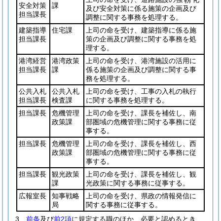
靱
安全対策
課
及び安全対策に係る施策の企画及び
担当課長
調整に関する事務を処理する。
建築指導
住宅課
上司の命を受け、建築指導に係る施
担当課長
策の企画及び調整に関する事務を処
理する。
港湾経営
港湾政策
上司の命を受け、港湾施設の活用に
担当課長
課
係る施策の企画及び調整に関する事
務を処理する。
公共入札
公共入札
上司の命を受け、工事の入札の執行
担当課長
検査課
に関する事務を処理する。
担当課長
危機管理
上司の命を受け、課長を補佐し、南
政策課
部圏域の危機管理に関する事務に従
事する。
担当課長
危機管理
上司の命を受け、課長を補佐し、西
政策課
部圏域の危機管理に関する事務に従
事する。
担当課長
観光政策
上司の命を受け、課長を補佐し、観
課
光政策に関する事務に従事する。
広報室長
知事戦略
上司の命を受け、県政の情報発信に
局
関する事務に従事する。
3
前条
及び
前2項
に規定する職のほか、必要と認めるとき