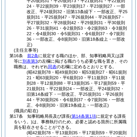
平20規則31・平20規則73・平21規則31・平22規則
24・平22規則39・平23規則17・平23規則27・一部
改正、平24規則32・旧第13条繰下・一部改正、平25
規則31・平25規則47・平26規則44・平26規則57・
平27規則32・平28規則42・平29規則31・平30規則
26・平31規則41・令2規則53・令2規則63・令3規則
22・令4規則30・令5規則31・令6規則37・令7規則
36・一部改正、令8規則30・旧第18条繰上・一部改
正)
(主任主事等)
第16条
前2条
に規定する職のほか、部、知事戦略局又は課
等に
別表第3
の左欄に掲げる職のうち必要な職を置き、その
職務は、それぞれ
同表
の右欄に定めるとおりとする。
(昭42規則78・昭49規則30・昭53規則27・昭61規則
21・昭63規則20・平6規則10・平11規則3・平11規
則28・平12規則88・平13規則35・平17規則59・平
21規則31・平22規則24・一部改正、平24規則32・
旧第14条繰下・一部改正、平25規則31・平26規則
44・平30規則26・令6規則37・令7規則36・一部改
正、令8規則30・旧第19条繰上・一部改正)
(職員の駐在)
第17条
知事戦略局長及び課長
(
第14条第1項
に規定する課長
をいう。)
は、事務執行のため、必要と認める箇所に所属職
員を駐在させることができる。
(昭42規則78・平13規則35・平17規則59・平20規則