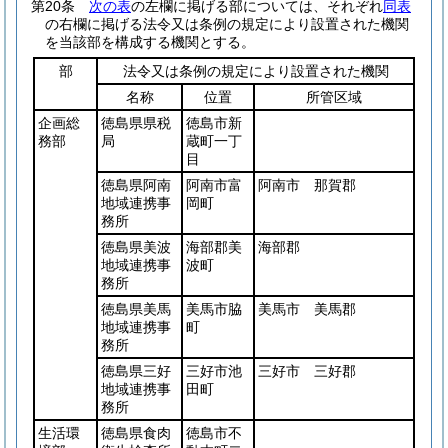
第20条
次の表
の左欄に掲げる部については、それぞれ
同表
の右欄に掲げる法令又は条例の規定により設置された機関
を当該部を構成する機関とする。
部
法令又は条例の規定により設置された機関
名称
位置
所管区域
企画総
徳島県県税
徳島市新
務部
局
蔵町一丁
目
徳島県阿南
阿南市富
阿南市 那賀郡
地域連携事
岡町
務所
徳島県美波
海部郡美
海部郡
地域連携事
波町
務所
徳島県美馬
美馬市脇
美馬市 美馬郡
地域連携事
町
務所
徳島県三好
三好市池
三好市 三好郡
地域連携事
田町
務所
生活環
徳島県食肉
徳島市不