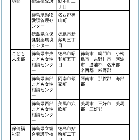
境部
衛生検査所
動本町二
丁目
徳島県動物
名西郡神
愛護管理セ
山町
ンター
徳島県立保
徳島市新
健製薬環境
蔵町三丁
センター
目
こども
徳島県中央
徳島市昭
徳島市 鳴門市 小松
未来部
こども女性
和町五丁
島市 吉野川市 阿波
相談センタ
目
市 勝浦郡 名東郡
ー
名西郡 板野郡
徳島県南部
阿南市領
阿南市 那賀郡 海部
こども女性
家町
郡
相談センタ
ー
徳島県西部
美馬市穴
美馬市 三好市 美馬
こども女性
吹町
郡 三好郡
相談センタ
ー
保健福
徳島県立総
徳島市鮎
祉部
合看護学校
喰町二丁
目