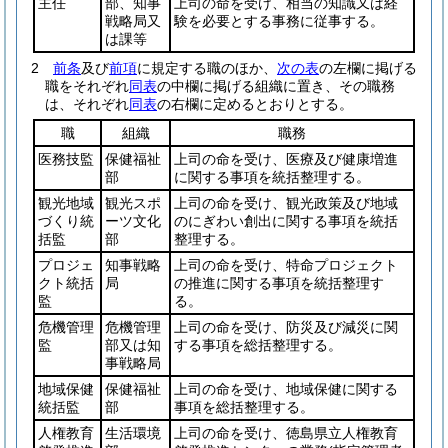
主任
部、知事
上司の命を受け、相当の知識又は経
戦略局又
験を必要とする事務に従事する。
は課等
2
前条
及び
前項
に規定する職のほか、
次の表
の左欄に掲げる
職をそれぞれ
同表
の中欄に掲げる組織に置き、その職務
は、それぞれ
同表
の右欄に定めるとおりとする。
職
組織
職務
医務技監
保健福祉
上司の命を受け、医療及び健康増進
部
に関する事項を統括整理する。
観光地域
観光スポ
上司の命を受け、観光政策及び地域
づくり統
ーツ文化
のにぎわい創出に関する事項を統括
括監
部
整理する。
プロジェ
知事戦略
上司の命を受け、特命プロジェクト
クト統括
局
の推進に関する事項を統括整理す
監
る。
危機管理
危機管理
上司の命を受け、防災及び減災に関
監
部又は知
する事項を総括整理する。
事戦略局
地域保健
保健福祉
上司の命を受け、地域保健に関する
統括監
部
事項を総括整理する。
人権教育
生活環境
上司の命を受け、徳島県立人権教育