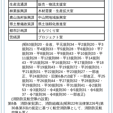
生産流通課
販売・物流支援室
林業振興課
木材需要・生産拡大室
農山漁村振興課
中山間地域振興室
県土整備政策課
県土強靱化推進室
都市計画課
まちづくり室
営繕課
プロジェクト室
(昭63規則20・全改、平元規則34・平2規則20・平3
規則21・平4規則33・平5規則28・平6規則10・平7
規則39・平8規則16・平9規則43・平10規則33・平
11規則28・平12規則88・平13規則35・平14規則
43・平15規則28・平16規則32・平17規則59・平18
規則50・平19規則43・平19規則72・平20規則31・
平21規則31・平22規則24・平23規則27・一部改
正、平24規則32・旧第6条の2繰下・一部改正、平25
規則31・平26規則44・平27規則32・平28規則42・
平29規則31・平30規則26・平31規則41・令2規則
53・令3規則22・令4規則30・令5規則31・令6規則
37・令7規則36・令8規則30・一部改正)
(消防防災航空隊の設置)
第8条
消防保安課に、消防組織法
(昭和22年法律第226号)
第
30条第3項の規定に基づく航空消防隊として、消防防災航
空隊を置く。