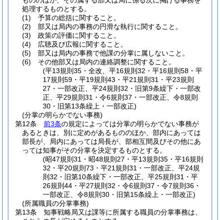
もののほか、その属する部又は局に係る次に掲げる事務を
処理するものとする。
(1)
予算の総括に関すること。
(2)
部又は局内の事務の円滑な執行に関すること。
(3)
政策の評価に関すること。
(4)
広聴及び広報に関すること。
(5)
部又は局内の事務で他課の分掌に属しないこと。
(6)
その他部又は局内の連絡調整に関すること。
(平13規則35・全改、平16規則32・平16規則58・平
17規則59・平19規則43・平21規則31・平23規則
27・一部改正、平24規則32・旧第9条繰下・一部改
正、平29規則31・令6規則37・一部改正、令8規則
30・旧第13条繰上・一部改正)
(分掌の明らかでない事務)
第12条
前3条
の規定によっては分掌の明らかでない事務が
あるときは、別に定めがあるもののほか、部内にあっては
部長が、局内にあっては局長が、部相互間及びその他にあ
っては知事がその分掌を決定するものとする。
(昭47規則31・昭48規則27・平13規則35・平16規則
32・平20規則73・平21規則31・一部改正、平24規
則32・旧第10条繰下・一部改正、平25規則31・平
26規則44・平27規則32・令6規則37・令7規則36・
一部改正、令8規則30・旧第15条繰上・一部改正)
(所属職員の分掌事務)
第13条
知事戦略局又は課等に所属する職員の分掌事務は、