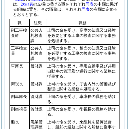
は、
次の表
の左欄に掲げる職をそれぞれ
同表
の中欄に掲げ
る組織に置き、その職務は、それぞれ
同表
の右欄に定める
とおりとする。
職
組織
職務
副工事検
公共入
上司の命を受け、高度の知識又は経験
査幹
札検査
を必要とする工事の検査に関する事務
課
を処理する。
工事検査
公共入
上司の命を受け、相当の知識又は経験
員
札検査
を必要とする工事の検査に関する事務
課
を処理する。
車庫長
管財課
上司の命を受け、専用自動車及び共用
自動車の管理及び運行に関する業務に
従事する。
衛視長
管財課
上司の命を受け、庁舎内外の警備及び
整理に関する業務を処理する。
副車庫長
管財課
上司の命を受け、車庫長の職務を助け
る。
副衛視長
管財課
上司の命を受け、衛視長の職務を助け
る。
船長
漁業管
上司の命を受け、乗組員を指揮監督
理調整
し、船舶の運航に関する船務に従事す