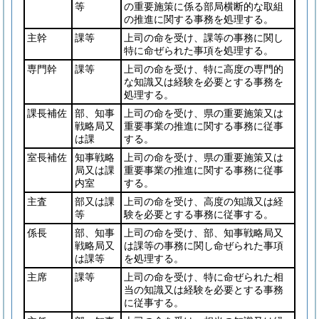
等
の重要施策に係る部局横断的な取組
の推進に関する事務を処理する。
主幹
課等
上司の命を受け、課等の事務に関し
特に命ぜられた事項を処理する。
専門幹
課等
上司の命を受け、特に高度の専門的
な知識又は経験を必要とする事務を
処理する。
課長補佐
部、知事
上司の命を受け、県の重要施策又は
戦略局又
重要事業の推進に関する事務に従事
は課
する。
室長補佐
知事戦略
上司の命を受け、県の重要施策又は
局又は課
重要事業の推進に関する事務に従事
内室
する。
主査
部又は課
上司の命を受け、高度の知識又は経
等
験を必要とする事務に従事する。
係長
部、知事
上司の命を受け、部、知事戦略局又
戦略局又
は課等の事務に関し命ぜられた事項
は課等
を処理する。
主席
課等
上司の命を受け、特に命ぜられた相
当の知識又は経験を必要とする事務
に従事する。