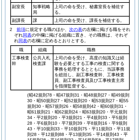
副室長
知事戦略
上司の命を受け、秘書室長を補佐す
局
る。
副課長
課
上司の命を受け、課長を補佐する。
2
前項
に規定する職のほか、
次の表
の左欄に掲げる職をそれ
ぞれ
同表
の中欄に掲げる組織に置き、その職務は、それぞ
れ
同表
の右欄に定めるとおりとする。
職
組織
職務
工事検査
公共入札
上司の命を受け、高度の知識又は経
幹
検査課
験を必要とする工事の検査に関する
事務を処理するとともに、当該事務
を総括し、副工事検査幹、工事検査
員、副工事検査員及び工事検査主席
を指揮監督する。
(昭42規則78・昭47規則31・昭48規則27・昭49規則
30・昭50規則27・昭52規則20・昭53規則27・昭55
規則30・昭57規則26・昭58規則42・昭60規則31・
昭61規則21・昭62規則24・昭63規則20・平元規則
34・平2規則20・平3規則21・平4規則33・平5規則
28・平6規則10・平7規則39・平8規則16・平9規則
43・平10規則33・平10規則75・平11規則3・平11規
則28・平12規則88・平13規則35・平14規則43・平