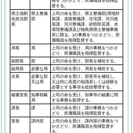
務をつかさどり、所属職員を指揮監
督する。
県土強靭
県土整備
上司の命を受け、県土整備部
(用地対
化担当部
部
策課、道路整備課、住宅課、河川政
長
策課、河川整備課、砂防防災課、水
環境整備課及び徳島県県土整備事務
所に限る。)
の事務をつかさどり、所
属職員を指揮監督する。
局長
局
上司の命を受け、局の事務をつかさ
どり、所属職員を指揮監督する。
副部長
部
上司の命を受け、部長を補佐する。
副局長
必要な局
上司の命を受け、局長を補佐する。
次長
必要な部
上司の命を受け、部長等を補佐し、
又は局
又は特に高度の知識若しくは経験を
必要とする事項を総括整理する。
秘書室長
知事戦略
上司の命を受け、知事等の秘書に関
局
する事務を処理する。
課長
課
上司の命を受け、課の事務をつかさ
どり、所属職員を指揮監督する。
室長
課内室
上司の命を受け、課内室の事務をつ
かさどり、所属職員を指揮監督す
る。