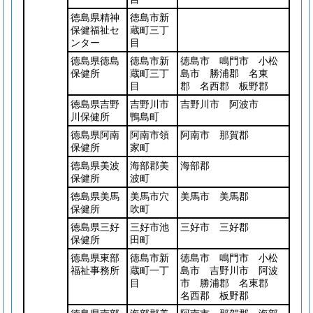
徳島県精神
徳島市新
保健福祉セ
蔵町三丁
ンター
目
徳島県徳島
徳島市新
徳島市 鳴門市 小松
保健所
蔵町三丁
島市 勝浦郡 名東
目
郡 名西郡 板野郡
徳島県吉野
吉野川市
吉野川市 阿波市
川保健所
鴨島町
徳島県阿南
阿南市領
阿南市 那賀郡
保健所
家町
徳島県美波
海部郡美
海部郡
保健所
波町
徳島県美馬
美馬市穴
美馬市 美馬郡
保健所
吹町
徳島県三好
三好市池
三好市 三好郡
保健所
田町
徳島県東部
徳島市新
徳島市 鳴門市 小松
福祉事務所
蔵町一丁
島市 吉野川市 阿波
目
市 勝浦郡 名東郡
名西郡 板野郡