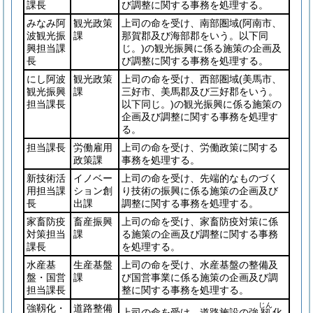
課長
び調整に関する事務を処理する。
みなみ阿
観光政策
上司の命を受け、南部圏域
(阿南市、
波観光振
課
那賀郡及び海部郡をいう。以下同
興担当課
じ。)
の観光振興に係る施策の企画及
長
び調整に関する事務を処理する。
にし阿波
観光政策
上司の命を受け、西部圏域
(美馬市、
観光振興
課
三好市、美馬郡及び三好郡をいう。
担当課長
以下同じ。)
の観光振興に係る施策の
企画及び調整に関する事務を処理す
る。
担当課長
労働雇用
上司の命を受け、労働政策に関する
政策課
事務を処理する。
新技術活
イノベー
上司の命を受け、先端的なものづく
用担当課
ション創
り技術の振興に係る施策の企画及び
長
出課
調整に関する事務を処理する。
家畜防疫
畜産振興
上司の命を受け、家畜防疫対策に係
対策担当
課
る施策の企画及び調整に関する事務
課長
を処理する。
水産基
生産基盤
上司の命を受け、水産基盤の整備及
盤・国営
課
び国営事業に係る施策の企画及び調
担当課長
整に関する事務を処理する。
じん
強靱化・
道路整備
上司の命を受け、道路施設の強
化