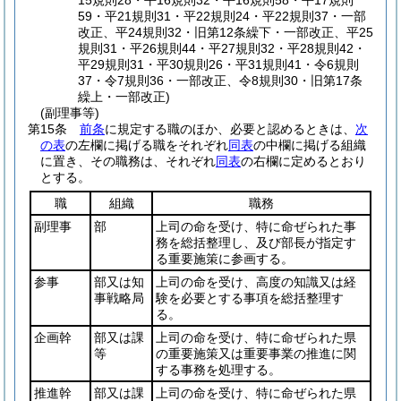
15規則28・平16規則32・平16規則58・平17規則
59・平21規則31・平22規則24・平22規則37・一部
改正、平24規則32・旧第12条繰下・一部改正、平25
規則31・平26規則44・平27規則32・平28規則42・
平29規則31・平30規則26・平31規則41・令6規則
37・令7規則36・一部改正、令8規則30・旧第17条
繰上・一部改正)
(副理事等)
第15条
前条
に規定する職のほか、必要と認めるときは、
次
の表
の左欄に掲げる職をそれぞれ
同表
の中欄に掲げる組織
に置き、その職務は、それぞれ
同表
の右欄に定めるとおり
とする。
職
組織
職務
副理事
部
上司の命を受け、特に命ぜられた事
務を総括整理し、及び部長が指定す
る重要施策に参画する。
参事
部又は知
上司の命を受け、高度の知識又は経
事戦略局
験を必要とする事項を総括整理す
る。
企画幹
部又は課
上司の命を受け、特に命ぜられた県
等
の重要施策又は重要事業の推進に関
する事務を処理する。
推進幹
部又は課
上司の命を受け、特に命ぜられた県