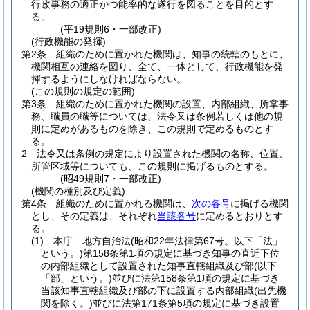
行政事務の適正かつ能率的な遂行を図ることを目的とす
る。
(平19規則6・一部改正)
(行政機能の発揮)
第2条
組織のために置かれた機関は、知事の統轄のもとに、
機関相互の連絡を図り、全て、一体として、行政機能を発
揮するようにしなければならない。
(この規則の規定の範囲)
第3条
組織のために置かれた機関の設置、内部組織、所掌事
務、職員の職等については、法令又は条例若しくは他の規
則に定めがあるものを除き、この規則で定めるものとす
る。
2
法令又は条例の規定により設置された機関の名称、位置、
所管区域等についても、この規則に掲げるものとする。
(昭49規則7・一部改正)
(機関の種別及び定義)
第4条
組織のために置かれる機関は、
次の各号
に掲げる機関
とし、その定義は、それぞれ
当該各号
に定めるとおりとす
る。
(1)
本庁 地方自治法
(昭和22年法律第67号。以下「法」
という。)
第158条第1項の規定に基づき知事の直近下位
の内部組織として設置された知事直轄組織及び部
(以下
「部」という。)
並びに法第158条第1項の規定に基づき
当該知事直轄組織及び部の下に設置する内部組織
(出先機
関を除く。)
並びに法第171条第5項の規定に基づき設置