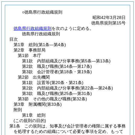
○徳島県行政組織規則
昭和42年3月28日
徳島県規則第15号
徳島県行政組織規則
を次のように定める。
徳島県行政組織規則
目次
第1章
総則
(第1条―第4条)
第2章
事務部局
第1節
本庁
第1款
内部組織及び分掌事務
(第5条―第13条)
第2款
職及び職務
(第14条―第17条)
第3款
会計管理者
(第18条・第19条)
第2節
出先機関
第1款
設置等
(第20条・第21条)
第2款
内部組織及び分掌事務
(第22条―第24条)
第3款
職及び職務
(第25条―第31条)
第3節
その他の職及び職務
(第32条)
第3章
附属機関
(第33条)
附則
第1章
総則
(この規則の目的)
第1条
この規則は、知事及び会計管理者の権限に属する事務
を処理するための組織について必要な事項を定め、もって