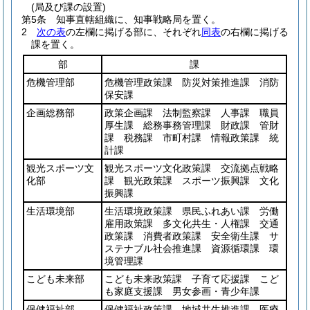
(局及び課の設置)
第5条
知事直轄組織に、知事戦略局を置く。
2
次の表
の左欄に掲げる部に、それぞれ
同表
の右欄に掲げる
課を置く。
部
課
危機管理部
危機管理政策課 防災対策推進課 消防
保安課
企画総務部
政策企画課 法制監察課 人事課 職員
厚生課 総務事務管理課 財政課 管財
課 税務課 市町村課 情報政策課 統
計課
観光スポーツ文
観光スポーツ文化政策課 交流拠点戦略
化部
課 観光政策課 スポーツ振興課 文化
振興課
生活環境部
生活環境政策課 県民ふれあい課 労働
雇用政策課 多文化共生・人権課 交通
政策課 消費者政策課 安全衛生課 サ
ステナブル社会推進課 資源循環課 環
境管理課
こども未来部
こども未来政策課 子育て応援課 こど
も家庭支援課 男女参画・青少年課
保健福祉部
保健福祉政策課 地域共生推進課 医療