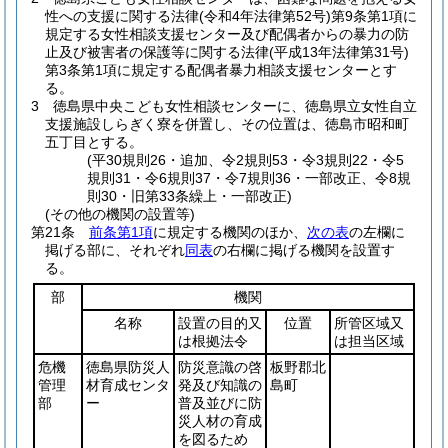
性への支援に関する法律
(令和4年法律第52号)
第9条第1項に
規定する女性相談支援センター及び配偶者からの暴力の防
止及び被害者の保護等に関する法律
(平成13年法律第31号)
第3条第1項に規定する配偶者暴力相談支援センターとす
る。
3
徳島県中央こども女性相談センターに、徳島県立女性自立
支援施設しらぎく寮を併置し、その位置は、徳島市昭和町
五丁目とする。
(平30規則26・追加、令2規則53・令3規則22・令5
規則31・令6規則37・令7規則36・一部改正、令8規
則30・旧第33条繰上・一部改正)
(その他の機関の設置等)
第21条
前条第1項
に規定する機関のほか、
次の表
の左欄に
掲げる部に、それぞれ
同表
の右欄に掲げる機関を設置す
る。
部
機関
名称
設置の目的又
位置
所管区域又
は根拠法令
は担当区域
危機
徳島県防災人
防災意識の啓
板野郡北
管理
材育成センタ
発及び知識の
島町
部
ー
普及並びに防
災人材の育成
を図るため