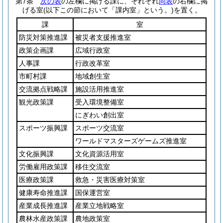
第7条
次の表
の左欄に掲げる課に、それぞれ
同表
の右欄に掲
げる室
(以下この節において「課内室」という。)
を置く。
課
室
防災対策推進課
被災者支援推進室
政策企画課
広域行政室
人事課
行政改革室
市町村課
地域創生室
交流拠点戦略課
施設活用推進室
観光政策課
受入環境整備室
にぎわい創出室
スポーツ振興課
スポーツ交流室
ワールドマスターズゲームズ推進室
文化振興課
文化資源活用室
労働雇用政策課
移住交流室
医療政策課
救急・災害医療対策室
健康寿命推進課
国保運営室
産業成長推進課
産業立地戦略室
農林水産政策課
農地政策室