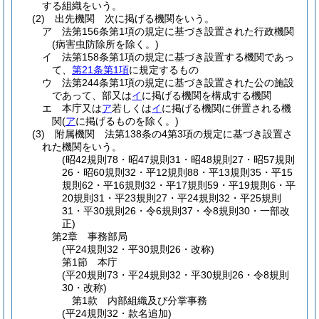
する組織をいう。
(2)
出先機関 次に掲げる機関をいう。
ア
法第156条第1項の規定に基づき設置された行政機関
(病害虫防除所を除く。)
イ
法第158条第1項の規定に基づき設置する機関であっ
て、
第21条第1項
に規定するもの
ウ
法第244条第1項の規定に基づき設置された公の施設
であって、部又は
イ
に掲げる機関を構成する機関
エ
本庁又は
ア
若しくは
イ
に掲げる機関に併置される機
関
(
ア
に掲げるものを除く。)
(3)
附属機関 法第138条の4第3項の規定に基づき設置さ
れた機関をいう。
(昭42規則78・昭47規則31・昭48規則27・昭57規則
26・昭60規則32・平12規則88・平13規則35・平15
規則62・平16規則32・平17規則59・平19規則6・平
20規則31・平23規則27・平24規則32・平25規則
31・平30規則26・令6規則37・令8規則30・一部改
正)
第2章
事務部局
(平24規則32・平30規則26・改称)
第1節
本庁
(平20規則73・平24規則32・平30規則26・令8規則
30・改称)
第1款
内部組織及び分掌事務
(平24規則32・款名追加)