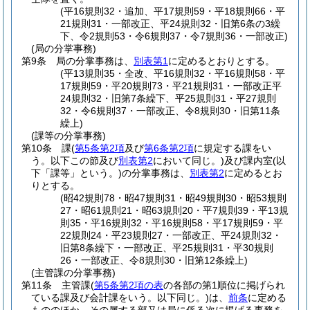
(平16規則32・追加、平17規則59・平18規則66・平
21規則31・一部改正、平24規則32・旧第6条の3繰
下、令2規則53・令6規則37・令7規則36・一部改正)
(局の分掌事務)
第9条
局の分掌事務は、
別表第1
に定めるとおりとする。
(平13規則35・全改、平16規則32・平16規則58・平
17規則59・平20規則73・平21規則31・一部改正平
24規則32・旧第7条繰下、平25規則31・平27規則
32・令6規則37・一部改正、令8規則30・旧第11条
繰上)
(課等の分掌事務)
第10条
課
(
第5条第2項
及び
第6条第2項
に規定する課をい
う。以下この節及び
別表第2
において同じ。)
及び課内室
(以
下「課等」という。)
の分掌事務は、
別表第2
に定めるとお
りとする。
(昭42規則78・昭47規則31・昭49規則30・昭53規則
27・昭61規則21・昭63規則20・平7規則39・平13規
則35・平16規則32・平16規則58・平17規則59・平
22規則24・平23規則27・一部改正、平24規則32・
旧第8条繰下・一部改正、平25規則31・平30規則
26・一部改正、令8規則30・旧第12条繰上)
(主管課の分掌事務)
第11条
主管課
(
第5条第2項の表
の各部の第1順位に掲げられ
ている課及び会計課をいう。以下同じ。)
は、
前条
に定める