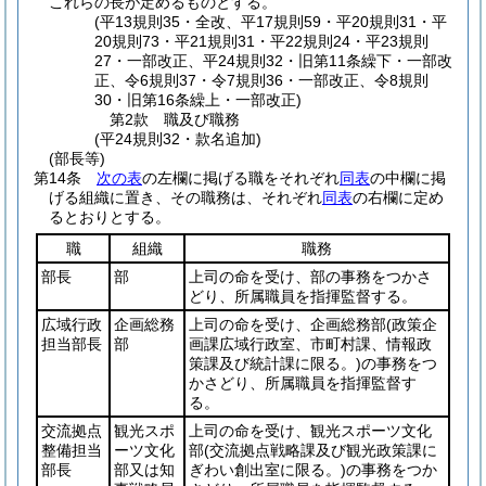
これらの長が定めるものとする。
(平13規則35・全改、平17規則59・平20規則31・平
20規則73・平21規則31・平22規則24・平23規則
27・一部改正、平24規則32・旧第11条繰下・一部改
正、令6規則37・令7規則36・一部改正、令8規則
30・旧第16条繰上・一部改正)
第2款
職及び職務
(平24規則32・款名追加)
(部長等)
第14条
次の表
の左欄に掲げる職をそれぞれ
同表
の中欄に掲
げる組織に置き、その職務は、それぞれ
同表
の右欄に定め
るとおりとする。
職
組織
職務
部長
部
上司の命を受け、部の事務をつかさ
どり、所属職員を指揮監督する。
広域行政
企画総務
上司の命を受け、企画総務部
(政策企
担当部長
部
画課広域行政室、市町村課、情報政
策課及び統計課に限る。)
の事務をつ
かさどり、所属職員を指揮監督す
る。
交流拠点
観光スポ
上司の命を受け、観光スポーツ文化
整備担当
ーツ文化
部
(交流拠点戦略課及び観光政策課に
部長
部又は知
ぎわい創出室に限る。)
の事務をつか