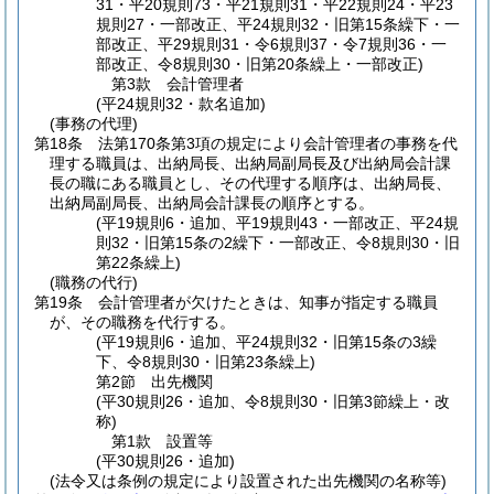
31・平20規則73・平21規則31・平22規則24・平23
規則27・一部改正、平24規則32・旧第15条繰下・一
部改正、平29規則31・令6規則37・令7規則36・一
部改正、令8規則30・旧第20条繰上・一部改正)
第3款
会計管理者
(平24規則32・款名追加)
(事務の代理)
第18条
法第170条第3項の規定により会計管理者の事務を代
理する職員は、出納局長、出納局副局長及び出納局会計課
長の職にある職員とし、その代理する順序は、出納局長、
出納局副局長、出納局会計課長の順序とする。
(平19規則6・追加、平19規則43・一部改正、平24規
則32・旧第15条の2繰下・一部改正、令8規則30・旧
第22条繰上)
(職務の代行)
第19条
会計管理者が欠けたときは、知事が指定する職員
が、その職務を代行する。
(平19規則6・追加、平24規則32・旧第15条の3繰
下、令8規則30・旧第23条繰上)
第2節
出先機関
(平30規則26・追加、令8規則30・旧第3節繰上・改
称)
第1款
設置等
(平30規則26・追加)
(法令又は条例の規定により設置された出先機関の名称等)