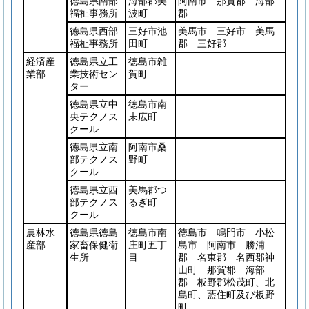
徳島県南部
海部郡美
阿南市 那賀郡 海部
福祉事務所
波町
郡
徳島県西部
三好市池
美馬市 三好市 美馬
福祉事務所
田町
郡 三好郡
経済産
徳島県立工
徳島市雑
業部
業技術セン
賀町
ター
徳島県立中
徳島市南
央テクノス
末広町
クール
徳島県立南
阿南市桑
部テクノス
野町
クール
徳島県立西
美馬郡つ
部テクノス
るぎ町
クール
農林水
徳島県徳島
徳島市南
徳島市 鳴門市 小松
産部
家畜保健衛
庄町五丁
島市 阿南市 勝浦
生所
目
郡 名東郡 名西郡神
山町 那賀郡 海部
郡 板野郡松茂町、北
島町、藍住町及び板野
町