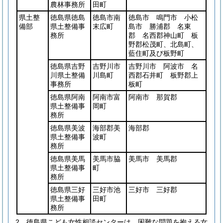
農林事務所
田町
県土整
徳島県徳島
徳島市南
徳島市 鳴門市 小松
備部
県土整備事
末広町
島市 勝浦郡 名東
務所
郡 名西郡神山町 板
野郡松茂町、北島町、
藍住町及び板野町
徳島県吉野
吉野川市
吉野川市 阿波市 名
川県土整備
川島町
西郡石井町 板野郡上
事務所
板町
徳島県阿南
阿南市富
阿南市 那賀郡
県土整備事
岡町
務所
徳島県美波
海部郡美
海部郡
県土整備事
波町
務所
徳島県美馬
美馬市脇
美馬市 美馬郡
県土整備事
町
務所
徳島県三好
三好市池
三好市 三好郡
県土整備事
田町
務所
2
徳島県こども女性相談センターは、困難な問題を抱える女